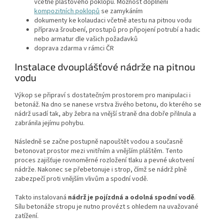
včetně plastového poklopu. Možnost doplnění
kompozitních poklopů
se zamykáním
dokumenty ke kolaudaci včetně atestu na pitnou vodu
příprava šroubení, prostupů pro připojení potrubí a hadic
nebo armatur dle vašich požadavků
doprava zdarma v rámci ČR
Instalace dvouplášťové nádrže na pitnou
vodu
Výkop se připraví s dostatečným prostorem pro manipulaci i
betonáž. Na dno se nanese vrstva živého betonu, do kterého se
nádrž usadí tak, aby žebra na vnější straně dna dobře přilnula a
zabránila jejímu pohybu.
Následně se začne postupně napouštět vodou a současně
betonovat prostor mezi vnitřním a vnějším pláštěm. Tento
proces zajišťuje rovnoměrné rozložení tlaku a pevné ukotvení
nádrže. Nakonec se přebetonuje i strop, čímž se nádrž plně
zabezpečí proti vnějším vlivům a spodní vodě.
Takto instalovaná
nádrž je pojízdná a odolná spodní vodě
.
Sílu betonáže stropu je nutno provézt s ohledem na uvažované
zatížení.