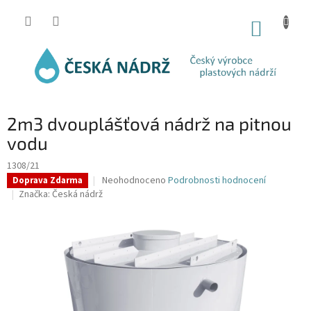
Přejít
na
NÁKUP
obsah
KOŠÍK
2m3 dvouplášťová nádrž na pitnou
vodu
1308/21
Průměrné
Neohodnoceno
Podrobnosti hodnocení
Doprava Zdarma
hodnocení
Značka:
Česká nádrž
produktu
je
0,0
z
5
hvězdiček.