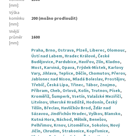
[mm]
:
Výška
komínku
200 (možno prodloužit)
[mm]
:
Vnější
průměr
1600
[mm]
:
Praha
,
Brno
,
Ostrava
,
Plzeň
,
Liberec
,
Olomouc
,
Ústí nad Labem
,
Hradec Králové
,
České
Budějovice
,
Pardubice
,
Havířov
,
Zlín
,
Kladno
,
Most
,
Karviná
,
Opava
,
Frýdek-Místek
,
Karlovy
Vary
,
Jihlava
,
Teplice
,
Děčín
,
Chomutov
,
Přerov
,
Jablonec nad Nisou
,
Mladá Boleslav
,
Prostějov
,
Třebíč
,
Česká Lípa
,
Třinec
,
Tábor
,
Znojmo
,
Příbram
,
Cheb
,
Orlová
,
Kolín
,
Trutnov
,
Písek
,
Kroměříž
,
Šumperk
,
Vsetín
,
Valašské Meziříčí
,
Litvínov
,
Uherské Hradiště
,
Hodonín
,
Český
Těšín
,
Břeclav
,
Havlíčkův Brod
,
Žďár nad
Sázavou
,
Jindřichův Hradec
,
Vyškov
,
Blansko
,
Kutná Hora
,
Náchod
,
Mělník
,
Benešov
,
Pelhřimov
,
Krnov
,
Litoměřice
,
Sokolov
,
Nový
Jičín
,
Chrudim
,
Strakonice
,
Kopřivnice
,