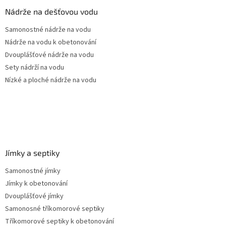
a
Nádrže na dešťovou vodu
t
Samonostné nádrže na vodu
í
Nádrže na vodu k obetonování
Dvouplášťové nádrže na vodu
Sety nádrží na vodu
Nízké a ploché nádrže na vodu
Jímky a septiky
Samonostné jímky
Jímky k obetonování
Dvouplášťové jímky
Samonosné tříkomorové septiky
Tříkomorové septiky k obetonování