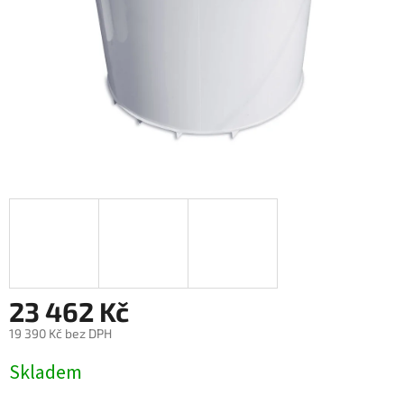
23 462 Kč
19 390 Kč bez DPH
Měrná
Skladem
cena: