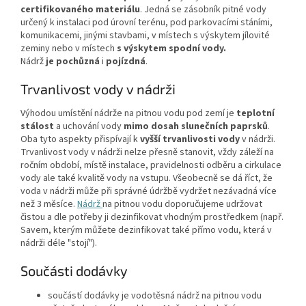
certifikovaného materiálu
. Jedná se zásobník pitné vody
určený k instalaci pod úrovní terénu, pod parkovacími stáními,
komunikacemi, jinými stavbami, v místech s výskytem jílovité
zeminy nebo v místech
s výskytem spodní vody.
Nádrž
je
pochůzná
i
pojízdná
.
Trvanlivost vody v nádrži
Výhodou umístění nádrže na pitnou vodu pod zemí je
teplotní
stálost
a uchování vody
mimo dosah slunečních paprsků
.
Oba tyto aspekty přispívají k
vyšší trvanlivosti vody
v nádrži.
Trvanlivost vody v nádrži nelze přesně stanovit, vždy záleží na
ročním období, místě instalace, pravidelnosti odběru a cirkulace
vody ale také kvalitě vody na vstupu. Všeobecně se dá říct, že
voda v nádrži může při správné údržbě vydržet nezávadná více
než 3 měsíce.
Nádrž
na pitnou vodu doporučujeme udržovat
čistou a dle potřeby ji dezinfikovat vhodným prostředkem (např.
Savem, kterým můžete dezinfikovat také přímo vodu, která v
nádrži déle "stojí").
Součásti dodávky
součástí dodávky je vodotěsná nádrž na pitnou vodu