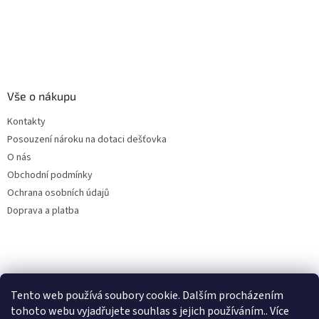
Vše o nákupu
Kontakty
Posouzení nároku na dotaci dešťovka
O nás
Obchodní podmínky
Ochrana osobních údajů
Doprava a platba
Virtuální asistent
Filtry dešťové vody
Tento web používá soubory cookie. Dalším procházením
Online
tohoto webu vyjadřujete souhlas s jejich používáním.. Více