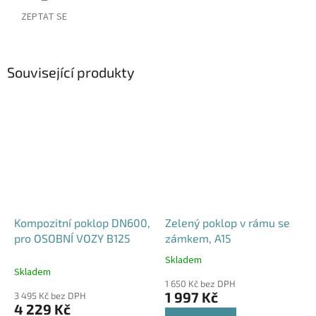
ZEPTAT SE
Související produkty
Kompozitní poklop DN600,
Zelený poklop v rámu se
pro OSOBNÍ VOZY B125
zámkem, A15
Skladem
Průměrné
Skladem
hodnocení
1 650 Kč bez DPH
produktu
1 997 Kč
3 495 Kč bez DPH
je
4 229 Kč
4,6