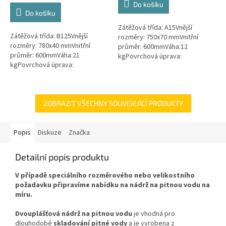
Do košíku
z
Do košíku
5
Zátěžová třída: A15Vnější
hvězdiček.
Zátěžová třída: B125Vnější
rozměry: 750x70 mmVnitřní
rozměry: 780x40 mmVnitřní
průměr: 600mmVáha:12
průměr: 600mmVáha:21
kgPovrchová úprava:
kgPovrchová úprava:
protiskluzBarva: zelenámateriál:
protiskluzBarva: černáPoklop je
PEPoklop je vybaven 2 šrouby
vybaven 2 nerezovými šrouby.
pro uzamčení/zajištění...
ZOBRAZIT VŠECHNY SOUVISEJÍCÍ PRODUKTY
Popis
Diskuze
Značka
Detailní popis produktu
V případě speciálního rozměrového nebo velikostního
požadavku připravíme nabídku na nádrž na pitnou vodu na
míru.
Dvouplášťová nádrž na pitnou vodu
je
vhodná pro
dlouhodobé
skladování pitné vody
a je vyrobena z