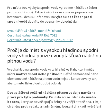
Pro místa bez výskytu spodní vody vyrobíme nádrž bez žeber
proti spodní vodě. Taková nádrž se usazuje na připravenou
betonovou desku. Požadavek na
výrobu bez žeber proti
spodní vodě
doplňte do poznámky objednávky!
Dvouplášťová nádrž - montážní návod
Certifikát - pitná voda PP RAL 7032
Certifikát - atest styk s potraviny PP RAL7032
Proč je do míst s vysokou hladinou spodní
vody vhodná pouze dvouplášťová nádrž na
pitnou vodu?
Vysoká hladina spodní vody vytváří silný
vztlak
, který může
nádrž
nadzvednout nebo poškodit
. Běžné samonosné nebo
obetonované nádrže na pitnou vodu nejsou konstruovány tak,
aby tomuto tlaku dlouhodobě odolaly.
Dvouplášťová požární nádrž na pitnou vodu je navržena
právě pro tyto podmínky
. Při instalaci se ukládá do
živého
betonu
, který se pevně spojí s žebry na vnější straně dna. Tím je
chráněna proti vztlaku a nadměrnému boulení dna kvůli vytváření