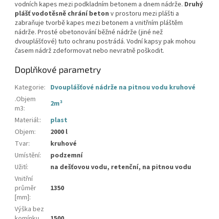
vodních kapes mezi podkladním betonem a dnem nádrže.
Druhý
plášť vodotěsně chrání beton
v prostoru mezi plášti a
zabraňuje tvorbě kapes mezi betonem a vnitřním pláštěm
nádrže. Prosté obetonování běžné nádrže (jiné než
dvouplášťové) tuto ochranu postrádá. Vodní kapsy pak mohou
časem nádrž zdeformovat nebo nevratně poškodit.
Doplňkové parametry
Kategorie
:
Dvouplášťové nádrže na pitnou vodu kruhové
.Objem
2m³
m3
:
Materiál:
:
plast
Objem
:
2000 l
Tvar
:
kruhové
Umístění
:
podzemní
Užití
:
na dešťovou vodu, retenční, na pitnou vodu
Vnitřní
průměr
1350
[mm]
:
Výška bez
komínku
1500