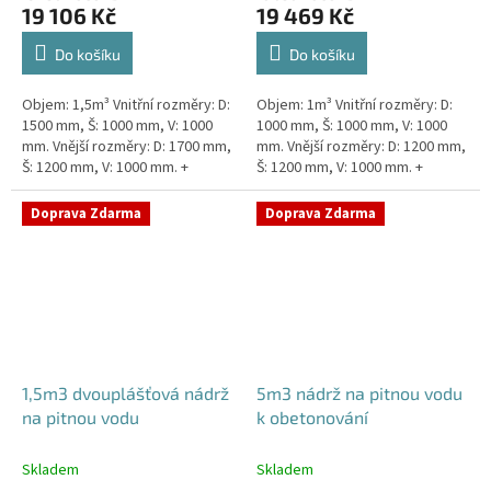
19 106 Kč
19 469 Kč
Do košíku
Do košíku
Objem: 1,5m³ Vnitřní rozměry: D:
Objem: 1m³ Vnitřní rozměry: D:
1500 mm, Š: 1000 mm, V: 1000
1000 mm, Š: 1000 mm, V: 1000
mm. Vnější rozměry: D: 1700 mm,
mm. Vnější rozměry: D: 1200 mm,
Š: 1200 mm, V: 1000 mm. +
Š: 1200 mm, V: 1000 mm. +
komínek. Kvalitní nádrž na pitnou
komínek Kvalitní, pevná nádrž na
vodu pod parkovací...
pitnou vodu bez...
Doprava Zdarma
Doprava Zdarma
1,5m3 dvouplášťová nádrž
5m3 nádrž na pitnou vodu
na pitnou vodu
k obetonování
Skladem
Skladem