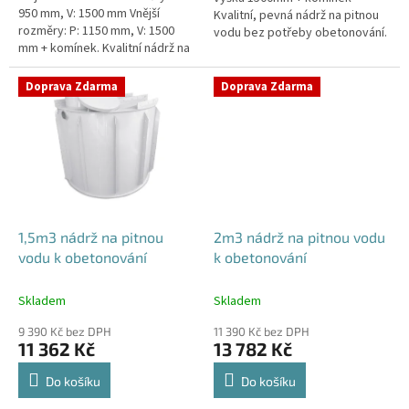
950 mm, V: 1500 mm Vnější
Kvalitní, pevná nádrž na pitnou
rozměry: P: 1150 mm, V: 1500
vodu bez potřeby obetonování.
mm + komínek. Kvalitní nádrž na
Průměr a umístění všech
pitnou vodu pod parkovací
prostupů pro potrubí a hadice
stání. Průměr a umístění všech...
specifikujte...
Doprava Zdarma
Doprava Zdarma
1,5m3 nádrž na pitnou
2m3 nádrž na pitnou vodu
vodu k obetonování
k obetonování
Skladem
Skladem
9 390 Kč bez DPH
11 390 Kč bez DPH
11 362 Kč
13 782 Kč
Do košíku
Do košíku