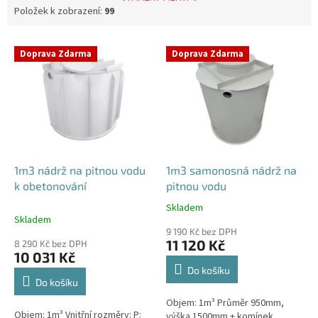
Položek k zobrazení:
99
V
Doprava Zdarma
Doprava Zdarma
ý
p
i
s
p
r
o
d
1m3 nádrž na pitnou vodu
1m3 samonosná nádrž na
u
k obetonování
pitnou vodu
k
Skladem
Průměrné
t
Skladem
hodnocení
ů
9 190 Kč bez DPH
produktu
11 120 Kč
8 290 Kč bez DPH
je
10 031 Kč
5,0
Do košíku
z
Do košíku
5
Objem: 1m³ Průměr 950mm,
hvězdiček.
Objem: 1m³ Vnitřní rozměry: P:
výška 1500mm + komínek