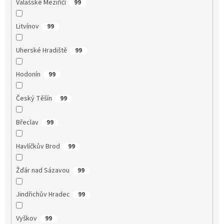
Valašské Meziříčí
99
Litvínov
99
Uherské Hradiště
99
Hodonín
99
Český Těšín
99
Břeclav
99
Havlíčkův Brod
99
Žďár nad Sázavou
99
Jindřichův Hradec
99
Vyškov
99