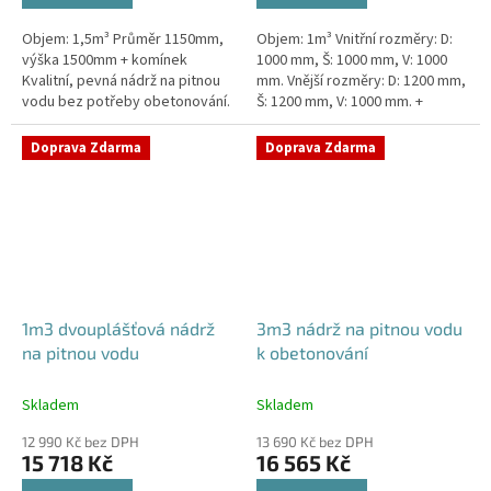
Objem: 1,5m³ Průměr 1150mm,
Objem: 1m³ Vnitřní rozměry: D:
výška 1500mm + komínek
1000 mm, Š: 1000 mm, V: 1000
Kvalitní, pevná nádrž na pitnou
mm. Vnější rozměry: D: 1200 mm,
vodu bez potřeby obetonování.
Š: 1200 mm, V: 1000 mm. +
Průměr a umístění všech
komínek. Kvalitní nádrž na pitnou
prostupů pro potrubí a hadice...
vodu pod parkovací...
Doprava Zdarma
Doprava Zdarma
1m3 dvouplášťová nádrž
3m3 nádrž na pitnou vodu
na pitnou vodu
k obetonování
Skladem
Skladem
12 990 Kč bez DPH
13 690 Kč bez DPH
15 718 Kč
16 565 Kč