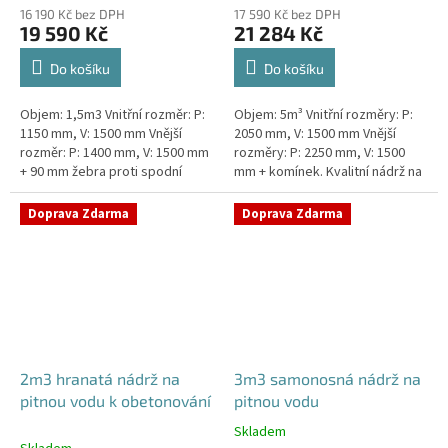
16 190 Kč bez DPH
17 590 Kč bez DPH
19 590 Kč
21 284 Kč
Do košíku
Do košíku
Objem: 1,5m3 Vnitřní rozměr: P:
Objem: 5m³ Vnitřní rozměry: P:
1150 mm, V: 1500 mm Vnější
2050 mm, V: 1500 mm Vnější
rozměr: P: 1400 mm, V: 1500 mm
rozměry: P: 2250 mm, V: 1500
+ 90 mm žebra proti spodní
mm + komínek. Kvalitní nádrž na
vodě + komínek Kvalitní nádrž na
pitnou vodu pod parkovací
pitnou vodu do míst vysokou...
stání. Průměr a umístění všech...
Doprava Zdarma
Doprava Zdarma
2m3 hranatá nádrž na
3m3 samonosná nádrž na
pitnou vodu k obetonování
pitnou vodu
Skladem
Průměrné