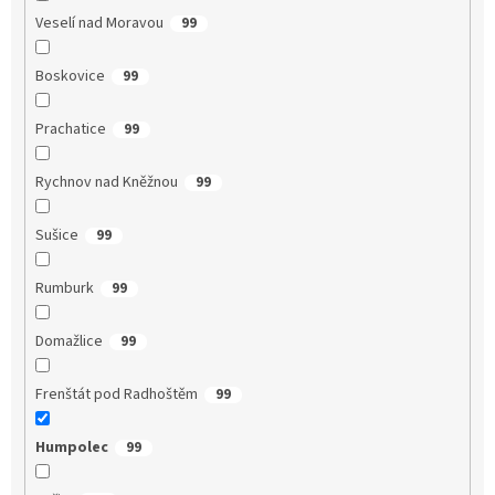
Veselí nad Moravou
99
Boskovice
99
Prachatice
99
Rychnov nad Kněžnou
99
Sušice
99
Rumburk
99
Domažlice
99
Frenštát pod Radhoštěm
99
Humpolec
99