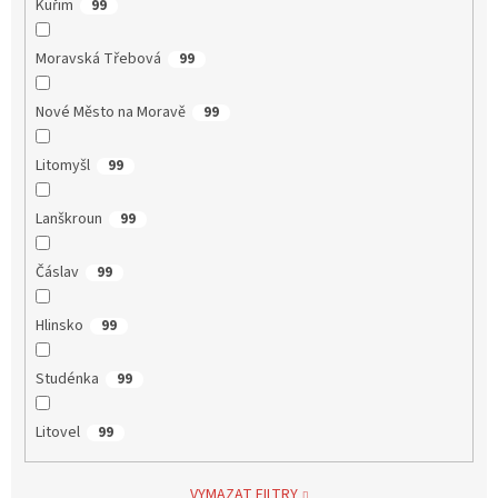
Kuřim
99
Moravská Třebová
99
Nové Město na Moravě
99
Litomyšl
99
Lanškroun
99
Čáslav
99
Hlinsko
99
Studénka
99
Litovel
99
VYMAZAT FILTRY