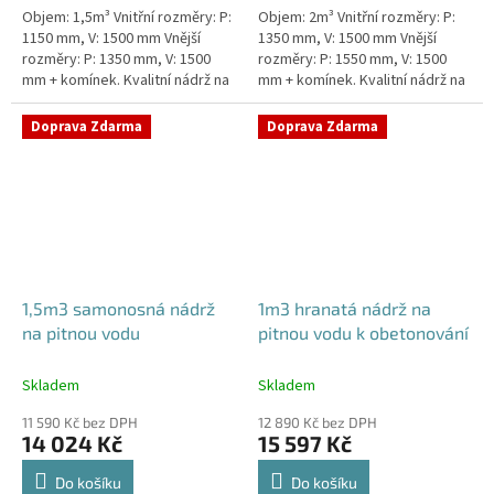
Objem: 1,5m³ Vnitřní rozměry: P:
Objem: 2m³ Vnitřní rozměry: P:
1150 mm, V: 1500 mm Vnější
1350 mm, V: 1500 mm Vnější
rozměry: P: 1350 mm, V: 1500
rozměry: P: 1550 mm, V: 1500
mm + komínek. Kvalitní nádrž na
mm + komínek. Kvalitní nádrž na
pitnou vodu pod parkovací
pitnou vodu pod parkovací
stání. Průměr a umístění všech...
stání. Průměr a umístění všech...
Doprava Zdarma
Doprava Zdarma
1,5m3 samonosná nádrž
1m3 hranatá nádrž na
na pitnou vodu
pitnou vodu k obetonování
Skladem
Skladem
11 590 Kč bez DPH
12 890 Kč bez DPH
14 024 Kč
15 597 Kč
Do košíku
Do košíku