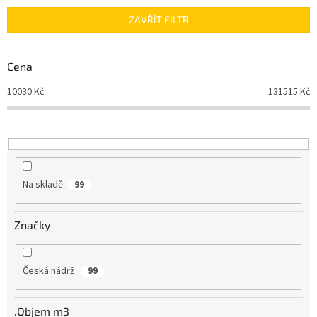
n
ZAVŘÍT FILTR
í
p
r
Cena
o
d
10030
Kč
131515
Kč
u
k
t
ů
Na skladě
99
Značky
Česká nádrž
99
.Objem m3