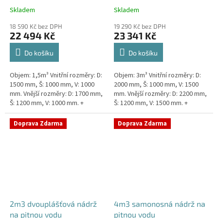
Skladem
Skladem
18 590 Kč bez DPH
19 290 Kč bez DPH
22 494 Kč
23 341 Kč
Do košíku
Do košíku
Objem: 1,5m³ Vnitřní rozměry: D:
Objem: 3m³ Vnitřní rozměry: D:
1500 mm, Š: 1000 mm, V: 1000
2000 mm, Š: 1000 mm, V: 1500
mm. Vnější rozměry: D: 1700 mm,
mm. Vnější rozměry: D: 2200 mm,
Š: 1200 mm, V: 1000 mm. +
Š: 1200 mm, V: 1500 mm. +
komínek Kvalitní, pevná nádrž na
komínek. Kvalitní nádrž na
pitnou vodu bez...
pitnou vodu pod...
Doprava Zdarma
Doprava Zdarma
2m3 dvouplášťová nádrž
4m3 samonosná nádrž na
na pitnou vodu
pitnou vodu