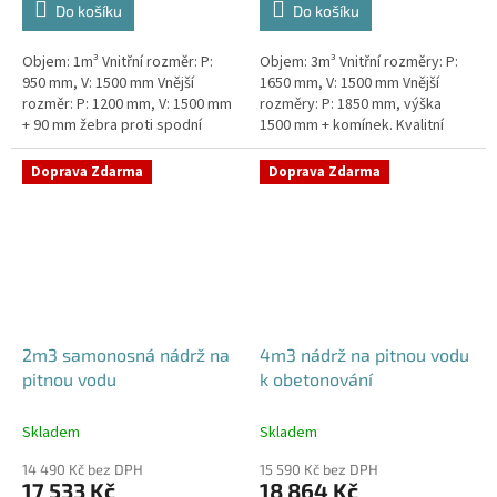
Do košíku
Do košíku
Objem: 1m³ Vnitřní rozměr: P:
Objem: 3m³ Vnitřní rozměry: P:
950 mm, V: 1500 mm Vnější
1650 mm, V: 1500 mm Vnější
rozměr: P: 1200 mm, V: 1500 mm
rozměry: P: 1850 mm, výška
+ 90 mm žebra proti spodní
1500 mm + komínek. Kvalitní
vodě + komínek Kvalitní nádrž na
nádrž na pitnou vodu pod
pitnou vodu do míst vysokou...
parkovací stání. Průměr a
Doprava Zdarma
Doprava Zdarma
umístění...
2m3 samonosná nádrž na
4m3 nádrž na pitnou vodu
pitnou vodu
k obetonování
Skladem
Skladem
14 490 Kč bez DPH
15 590 Kč bez DPH
17 533 Kč
18 864 Kč