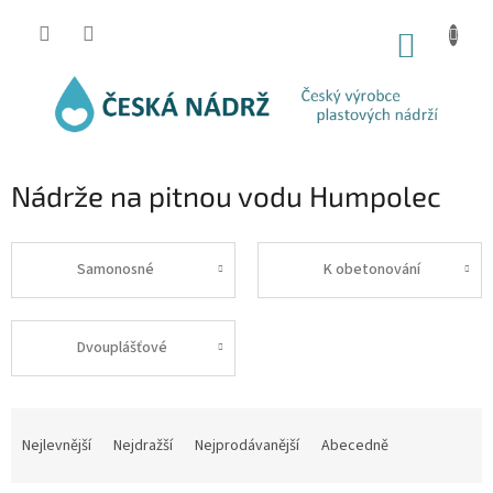
Přejít
na
NÁKUP
obsah
KOŠÍK
Nádrže na pitnou vodu Humpolec
Samonosné
K obetonování
Dvouplášťové
Ř
a
Nejlevnější
Nejdražší
Nejprodávanější
Abecedně
z
e