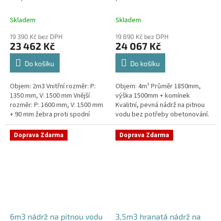
Skladem
Skladem
19 390 Kč bez DPH
19 890 Kč bez DPH
23 462 Kč
24 067 Kč
Do košíku
Do košíku
Objem: 2m3 Vnitřní rozměr: P:
Objem: 4m³ Průměr 1850mm,
1350 mm, V: 1500 mm Vnější
výška 1500mm + komínek
rozměr: P: 1600 mm, V: 1500 mm
Kvalitní, pevná nádrž na pitnou
+ 90 mm žebra proti spodní
vodu bez potřeby obetonování.
vodě + komínek Kvalitní nádrž na
Průměr a umístění všech
pitnou vodu do míst vysokou...
prostupů pro potrubí a hadice
Doprava Zdarma
Doprava Zdarma
specifikujte...
6m3 nádrž na pitnou vodu
3,5m3 hranatá nádrž na