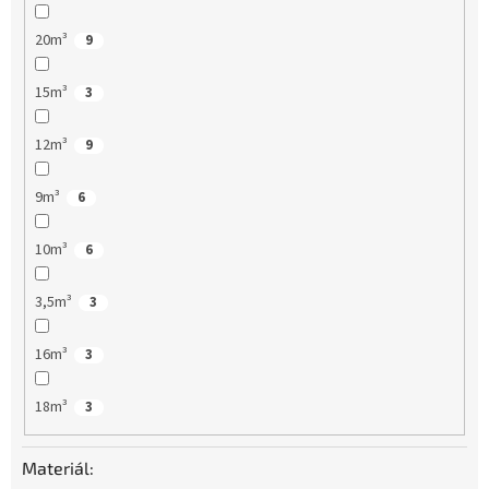
20m³
9
15m³
3
12m³
9
9m³
6
10m³
6
3,5m³
3
16m³
3
18m³
3
Materiál: