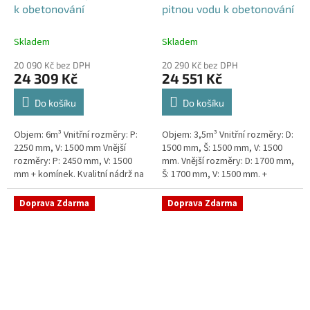
k obetonování
pitnou vodu k obetonování
Skladem
Skladem
20 090 Kč bez DPH
20 290 Kč bez DPH
24 309 Kč
24 551 Kč
Do košíku
Do košíku
Objem: 6m³ Vnitřní rozměry: P:
Objem: 3,5m³ Vnitřní rozměry: D:
2250 mm, V: 1500 mm Vnější
1500 mm, Š: 1500 mm, V: 1500
rozměry: P: 2450 mm, V: 1500
mm. Vnější rozměry: D: 1700 mm,
mm + komínek. Kvalitní nádrž na
Š: 1700 mm, V: 1500 mm. +
pitnou vodu pod parkovací
komínek Kvalitní nádrž na pitnou
stání. Průměr a umístění všech...
vodu pod parkovací...
Doprava Zdarma
Doprava Zdarma