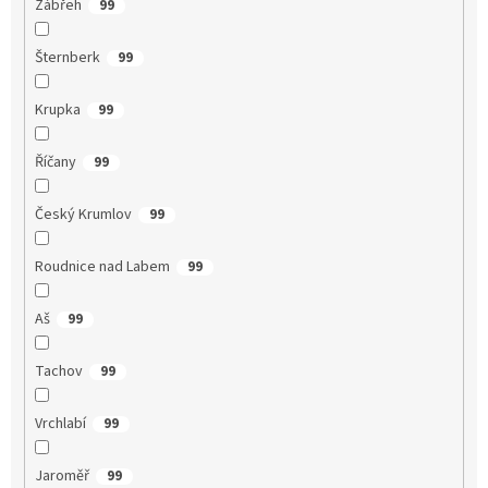
Zábřeh
99
Šternberk
99
Krupka
99
Říčany
99
Český Krumlov
99
Roudnice nad Labem
99
Aš
99
Tachov
99
Vrchlabí
99
Jaroměř
99