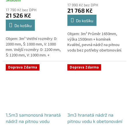
Skladem
hodnocení
17 990 Kč bez DPH
produktu
21 768 Kč
17 790 Kč bez DPH
je
21 526 Kč
5,0
Do košíku
z
Do košíku
5
Objem: 3m³ Průměr 1650mm,
hvězdiček.
Objem: 3m³ Vnitřní rozměry: D:
výška 1500mm + komínek
2000 mm, Š: 1000 mm, V: 1000
Kvalitní, pevná nádrž na pitnou
mm. Vnější rozměry: D: 2200 mm,
vodu bez potřeby obetonování.
Š: 1200 mm, V: 1000 mm. +
Průměr a umístění všech
komínek. Kvalitní nádrž na pitnou
prostupů pro potrubí a hadice
vodu pod parkovací...
specifikujte...
Doprava Zdarma
Doprava Zdarma
1,5m3 samonosná hranatá
3m3 hranatá nádrž na
nádrž na pitnou vodu
pitnou vodu k obetonování