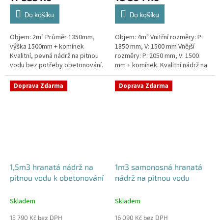
Do košíku
Do košíku
Objem: 2m³ Průměr 1350mm,
Objem: 4m³ Vnitřní rozměry: P:
výška 1500mm + komínek
1850 mm, V: 1500 mm Vnější
Kvalitní, pevná nádrž na pitnou
rozměry: P: 2050 mm, V: 1500
vodu bez potřeby obetonování.
mm + komínek. Kvalitní nádrž na
Průměr a umístění všech
pitnou vodu pod parkovací
prostupů pro potrubí a hadice
stání. Průměr a umístění všech...
Doprava Zdarma
Doprava Zdarma
specifikujte...
1,5m3 hranatá nádrž na
1m3 samonosná hranatá
pitnou vodu k obetonování
nádrž na pitnou vodu
Skladem
Skladem
15 790 Kč bez DPH
16 090 Kč bez DPH