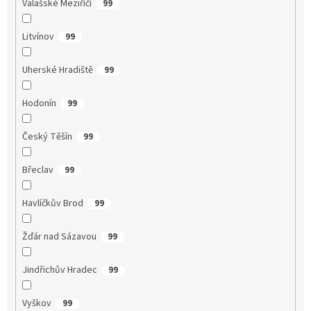
Valašské Meziříčí
99
Litvínov
99
Uherské Hradiště
99
Hodonín
99
Český Těšín
99
Břeclav
99
Havlíčkův Brod
99
Žďár nad Sázavou
99
Jindřichův Hradec
99
Vyškov
99