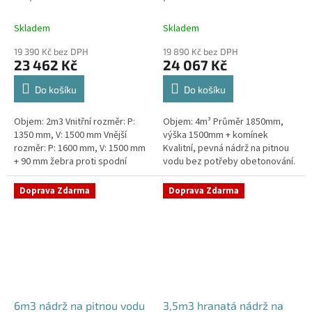
Skladem
Skladem
19 390 Kč bez DPH
19 890 Kč bez DPH
23 462 Kč
24 067 Kč
Do košíku
Do košíku
Objem: 2m3 Vnitřní rozměr: P:
Objem: 4m³ Průměr 1850mm,
1350 mm, V: 1500 mm Vnější
výška 1500mm + komínek
rozměr: P: 1600 mm, V: 1500 mm
Kvalitní, pevná nádrž na pitnou
+ 90 mm žebra proti spodní
vodu bez potřeby obetonování.
vodě + komínek Kvalitní nádrž na
Průměr a umístění všech
pitnou vodu do míst vysokou...
prostupů pro potrubí a hadice
Doprava Zdarma
Doprava Zdarma
specifikujte...
6m3 nádrž na pitnou vodu
3,5m3 hranatá nádrž na