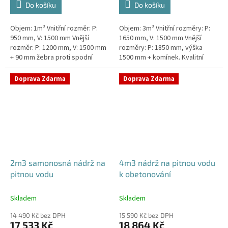
Do košíku
Do košíku
Objem: 1m³ Vnitřní rozměr: P:
Objem: 3m³ Vnitřní rozměry: P:
950 mm, V: 1500 mm Vnější
1650 mm, V: 1500 mm Vnější
rozměr: P: 1200 mm, V: 1500 mm
rozměry: P: 1850 mm, výška
+ 90 mm žebra proti spodní
1500 mm + komínek. Kvalitní
vodě + komínek Kvalitní nádrž na
nádrž na pitnou vodu pod
pitnou vodu do míst vysokou...
parkovací stání. Průměr a
Doprava Zdarma
Doprava Zdarma
umístění...
2m3 samonosná nádrž na
4m3 nádrž na pitnou vodu
pitnou vodu
k obetonování
Skladem
Skladem
14 490 Kč bez DPH
15 590 Kč bez DPH
17 533 Kč
18 864 Kč