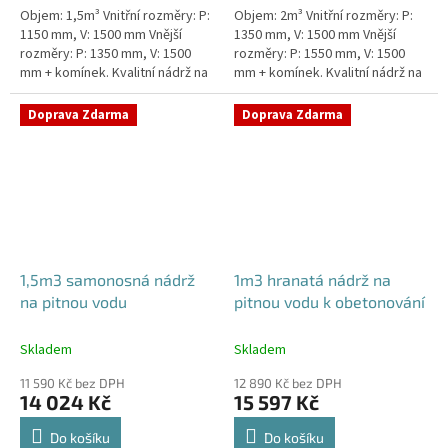
Objem: 1,5m³ Vnitřní rozměry: P:
Objem: 2m³ Vnitřní rozměry: P:
1150 mm, V: 1500 mm Vnější
1350 mm, V: 1500 mm Vnější
rozměry: P: 1350 mm, V: 1500
rozměry: P: 1550 mm, V: 1500
mm + komínek. Kvalitní nádrž na
mm + komínek. Kvalitní nádrž na
pitnou vodu pod parkovací
pitnou vodu pod parkovací
stání. Průměr a umístění všech...
stání. Průměr a umístění všech...
Doprava Zdarma
Doprava Zdarma
1,5m3 samonosná nádrž
1m3 hranatá nádrž na
na pitnou vodu
pitnou vodu k obetonování
Skladem
Skladem
11 590 Kč bez DPH
12 890 Kč bez DPH
14 024 Kč
15 597 Kč
Do košíku
Do košíku