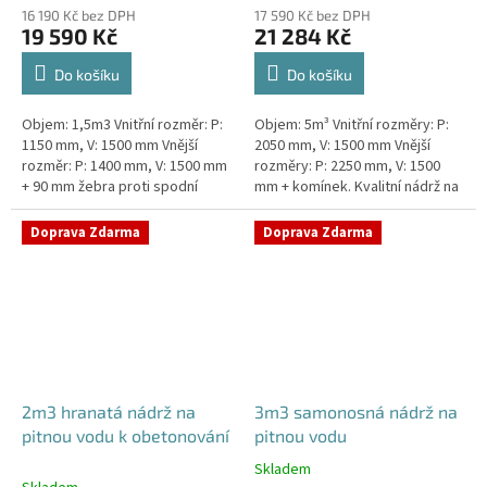
16 190 Kč bez DPH
17 590 Kč bez DPH
19 590 Kč
21 284 Kč
Do košíku
Do košíku
Objem: 1,5m3 Vnitřní rozměr: P:
Objem: 5m³ Vnitřní rozměry: P:
1150 mm, V: 1500 mm Vnější
2050 mm, V: 1500 mm Vnější
rozměr: P: 1400 mm, V: 1500 mm
rozměry: P: 2250 mm, V: 1500
+ 90 mm žebra proti spodní
mm + komínek. Kvalitní nádrž na
vodě + komínek Kvalitní nádrž na
pitnou vodu pod parkovací
pitnou vodu do míst vysokou...
stání. Průměr a umístění všech...
Doprava Zdarma
Doprava Zdarma
2m3 hranatá nádrž na
3m3 samonosná nádrž na
pitnou vodu k obetonování
pitnou vodu
Skladem
Průměrné