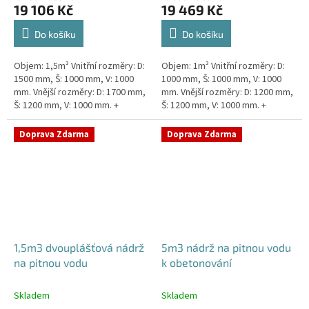
19 106 Kč
19 469 Kč
Do košíku
Do košíku
Objem: 1,5m³ Vnitřní rozměry: D:
Objem: 1m³ Vnitřní rozměry: D:
1500 mm, Š: 1000 mm, V: 1000
1000 mm, Š: 1000 mm, V: 1000
mm. Vnější rozměry: D: 1700 mm,
mm. Vnější rozměry: D: 1200 mm,
Š: 1200 mm, V: 1000 mm. +
Š: 1200 mm, V: 1000 mm. +
komínek. Kvalitní nádrž na pitnou
komínek Kvalitní, pevná nádrž na
vodu pod parkovací...
pitnou vodu bez...
Doprava Zdarma
Doprava Zdarma
1,5m3 dvouplášťová nádrž
5m3 nádrž na pitnou vodu
na pitnou vodu
k obetonování
Skladem
Skladem