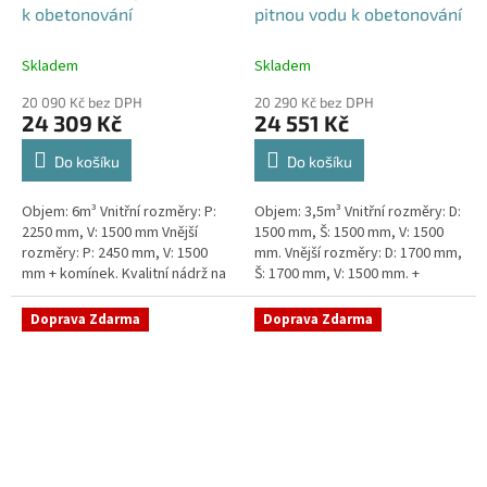
k obetonování
pitnou vodu k obetonování
Skladem
Skladem
20 090 Kč bez DPH
20 290 Kč bez DPH
24 309 Kč
24 551 Kč
Do košíku
Do košíku
Objem: 6m³ Vnitřní rozměry: P:
Objem: 3,5m³ Vnitřní rozměry: D:
2250 mm, V: 1500 mm Vnější
1500 mm, Š: 1500 mm, V: 1500
rozměry: P: 2450 mm, V: 1500
mm. Vnější rozměry: D: 1700 mm,
mm + komínek. Kvalitní nádrž na
Š: 1700 mm, V: 1500 mm. +
pitnou vodu pod parkovací
komínek Kvalitní nádrž na pitnou
stání. Průměr a umístění všech...
vodu pod parkovací...
Doprava Zdarma
Doprava Zdarma