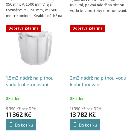
950 mm, V: 1500 mm Vnější
Kvalitní, pevná nádrž na pitnou
rozměry: P: 1150 mm, V: 1500
vodu bez potřeby obetonování.
mm + komínek. Kvalitní nádrž na
Průměr a umístění všech
pitnou vodu pod parkovací
prostupů pro potrubí a hadice
stání. Průměr a umístění všech...
specifikujte...
Doprava Zdarma
Doprava Zdarma
1,5m3 nádrž na pitnou
2m3 nádrž na pitnou vodu
vodu k obetonování
k obetonování
Skladem
Skladem
9 390 Kč bez DPH
11 390 Kč bez DPH
11 362 Kč
13 782 Kč
Do košíku
Do košíku