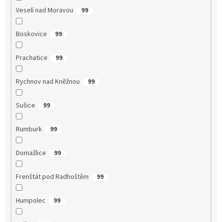
Veselí nad Moravou
99
Boskovice
99
Prachatice
99
Rychnov nad Kněžnou
99
Sušice
99
Rumburk
99
Domažlice
99
Frenštát pod Radhoštěm
99
Humpolec
99