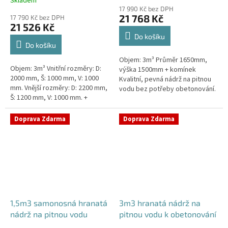
Skladem
hodnocení
17 990 Kč bez DPH
produktu
21 768 Kč
17 790 Kč bez DPH
je
21 526 Kč
5,0
Do košíku
z
Do košíku
5
Objem: 3m³ Průměr 1650mm,
hvězdiček.
Objem: 3m³ Vnitřní rozměry: D:
výška 1500mm + komínek
2000 mm, Š: 1000 mm, V: 1000
Kvalitní, pevná nádrž na pitnou
mm. Vnější rozměry: D: 2200 mm,
vodu bez potřeby obetonování.
Š: 1200 mm, V: 1000 mm. +
Průměr a umístění všech
komínek. Kvalitní nádrž na pitnou
prostupů pro potrubí a hadice
vodu pod parkovací...
specifikujte...
Doprava Zdarma
Doprava Zdarma
1,5m3 samonosná hranatá
3m3 hranatá nádrž na
nádrž na pitnou vodu
pitnou vodu k obetonování