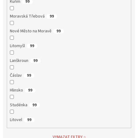
Kuřim
99
Moravská Třebová
99
Nové Město na Moravě
99
Litomyšl
99
Lanškroun
99
Čáslav
99
Hlinsko
99
Studénka
99
Litovel
99
VYMAZAT FILTRY