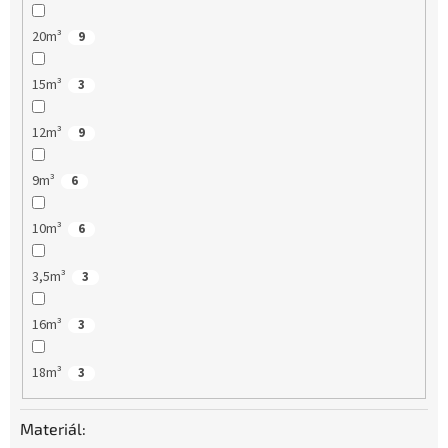
20m³
9
15m³
3
12m³
9
9m³
6
10m³
6
3,5m³
3
16m³
3
18m³
3
Materiál: