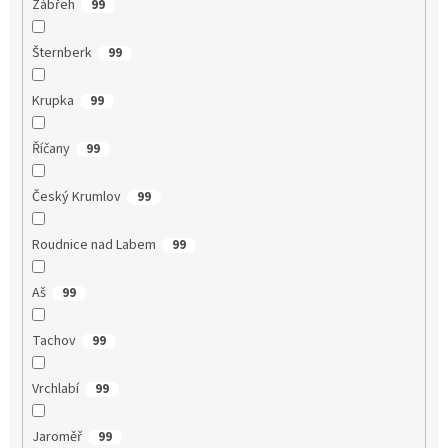
Zábřeh
99
Šternberk
99
Krupka
99
Říčany
99
Český Krumlov
99
Roudnice nad Labem
99
Aš
99
Tachov
99
Vrchlabí
99
Jaroměř
99