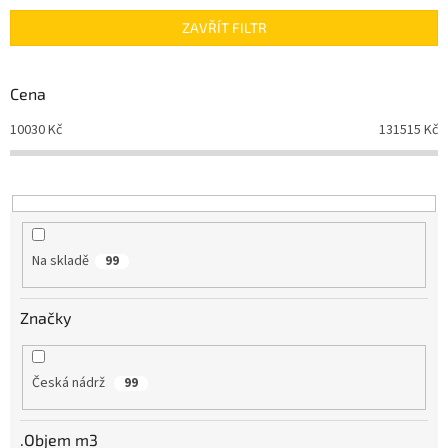
n
ZAVŘÍT FILTR
í
p
r
Cena
o
d
10030
Kč
131515
Kč
u
k
t
ů
Na skladě
99
Značky
Česká nádrž
99
.Objem m3