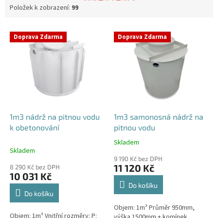
Položek k zobrazení:
99
V
Doprava Zdarma
Doprava Zdarma
ý
p
i
s
p
r
o
d
1m3 nádrž na pitnou vodu
1m3 samonosná nádrž na
u
k obetonování
pitnou vodu
k
Skladem
Průměrné
t
Skladem
hodnocení
ů
9 190 Kč bez DPH
produktu
11 120 Kč
8 290 Kč bez DPH
je
10 031 Kč
5,0
Do košíku
z
Do košíku
5
Objem: 1m³ Průměr 950mm,
hvězdiček.
Objem: 1m³ Vnitřní rozměry: P:
výška 1500mm + komínek