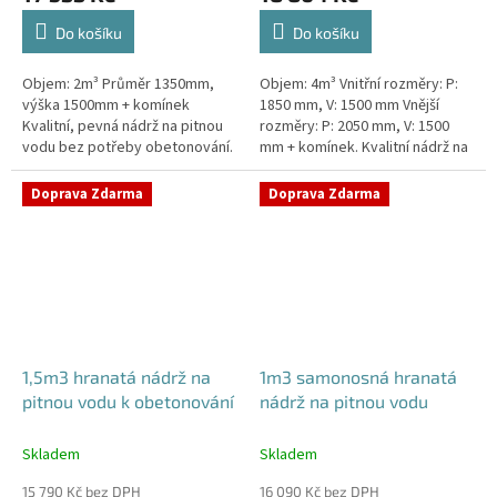
Do košíku
Do košíku
Objem: 2m³ Průměr 1350mm,
Objem: 4m³ Vnitřní rozměry: P:
výška 1500mm + komínek
1850 mm, V: 1500 mm Vnější
Kvalitní, pevná nádrž na pitnou
rozměry: P: 2050 mm, V: 1500
vodu bez potřeby obetonování.
mm + komínek. Kvalitní nádrž na
Průměr a umístění všech
pitnou vodu pod parkovací
prostupů pro potrubí a hadice
stání. Průměr a umístění všech...
Doprava Zdarma
Doprava Zdarma
specifikujte...
1,5m3 hranatá nádrž na
1m3 samonosná hranatá
pitnou vodu k obetonování
nádrž na pitnou vodu
Skladem
Skladem
15 790 Kč bez DPH
16 090 Kč bez DPH