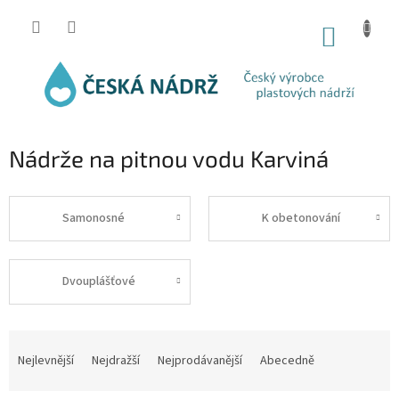
Přejít
na
NÁKUP
obsah
KOŠÍK
Nádrže na pitnou vodu Karviná
Samonosné
K obetonování
Dvouplášťové
Ř
a
Nejlevnější
Nejdražší
Nejprodávanější
Abecedně
z
e