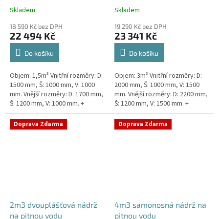
Skladem
Skladem
18 590 Kč bez DPH
19 290 Kč bez DPH
22 494 Kč
23 341 Kč
Do košíku
Do košíku
Objem: 1,5m³ Vnitřní rozměry: D:
Objem: 3m³ Vnitřní rozměry: D:
1500 mm, Š: 1000 mm, V: 1000
2000 mm, Š: 1000 mm, V: 1500
mm. Vnější rozměry: D: 1700 mm,
mm. Vnější rozměry: D: 2200 mm,
Š: 1200 mm, V: 1000 mm. +
Š: 1200 mm, V: 1500 mm. +
komínek Kvalitní, pevná nádrž na
komínek. Kvalitní nádrž na
pitnou vodu bez...
pitnou vodu pod...
Doprava Zdarma
Doprava Zdarma
2m3 dvouplášťová nádrž
4m3 samonosná nádrž na
na pitnou vodu
pitnou vodu