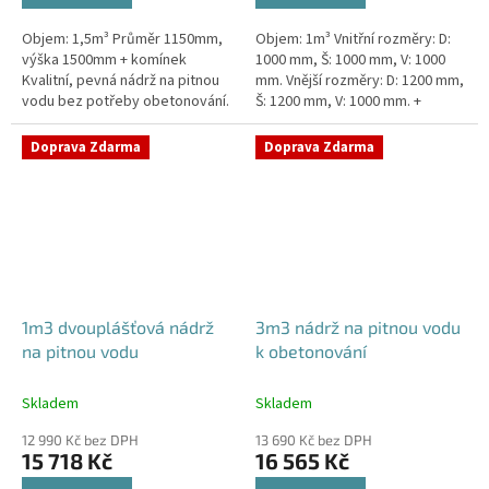
Objem: 1,5m³ Průměr 1150mm,
Objem: 1m³ Vnitřní rozměry: D:
výška 1500mm + komínek
1000 mm, Š: 1000 mm, V: 1000
Kvalitní, pevná nádrž na pitnou
mm. Vnější rozměry: D: 1200 mm,
vodu bez potřeby obetonování.
Š: 1200 mm, V: 1000 mm. +
Průměr a umístění všech
komínek. Kvalitní nádrž na pitnou
prostupů pro potrubí a hadice...
vodu pod parkovací...
Doprava Zdarma
Doprava Zdarma
1m3 dvouplášťová nádrž
3m3 nádrž na pitnou vodu
na pitnou vodu
k obetonování
Skladem
Skladem
12 990 Kč bez DPH
13 690 Kč bez DPH
15 718 Kč
16 565 Kč