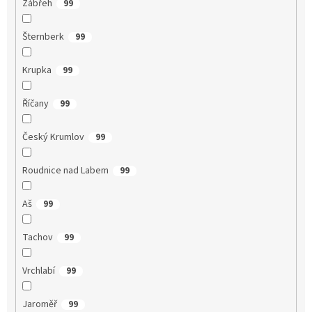
Zábřeh
99
Šternberk
99
Krupka
99
Říčany
99
Český Krumlov
99
Roudnice nad Labem
99
Aš
99
Tachov
99
Vrchlabí
99
Jaroměř
99