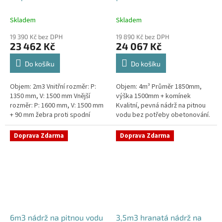
Skladem
Skladem
19 390 Kč bez DPH
19 890 Kč bez DPH
23 462 Kč
24 067 Kč
Do košíku
Do košíku
Objem: 2m3 Vnitřní rozměr: P:
Objem: 4m³ Průměr 1850mm,
1350 mm, V: 1500 mm Vnější
výška 1500mm + komínek
rozměr: P: 1600 mm, V: 1500 mm
Kvalitní, pevná nádrž na pitnou
+ 90 mm žebra proti spodní
vodu bez potřeby obetonování.
vodě + komínek Kvalitní nádrž na
Průměr a umístění všech
pitnou vodu do míst vysokou...
prostupů pro potrubí a hadice
Doprava Zdarma
Doprava Zdarma
specifikujte...
6m3 nádrž na pitnou vodu
3,5m3 hranatá nádrž na