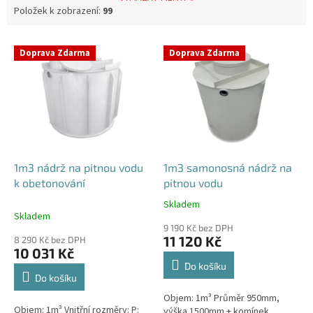
Položek k zobrazení:
99
V
Doprava Zdarma
Doprava Zdarma
ý
p
i
s
p
r
o
d
1m3 nádrž na pitnou vodu
1m3 samonosná nádrž na
u
k obetonování
pitnou vodu
k
Skladem
Průměrné
t
Skladem
hodnocení
ů
9 190 Kč bez DPH
produktu
11 120 Kč
8 290 Kč bez DPH
je
10 031 Kč
5,0
Do košíku
z
Do košíku
5
Objem: 1m³ Průměr 950mm,
hvězdiček.
Objem: 1m³ Vnitřní rozměry: P:
výška 1500mm + komínek