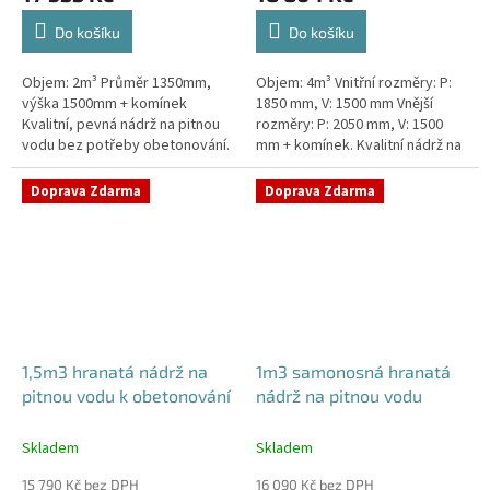
Do košíku
Do košíku
Objem: 2m³ Průměr 1350mm,
Objem: 4m³ Vnitřní rozměry: P:
výška 1500mm + komínek
1850 mm, V: 1500 mm Vnější
Kvalitní, pevná nádrž na pitnou
rozměry: P: 2050 mm, V: 1500
vodu bez potřeby obetonování.
mm + komínek. Kvalitní nádrž na
Průměr a umístění všech
pitnou vodu pod parkovací
prostupů pro potrubí a hadice
stání. Průměr a umístění všech...
Doprava Zdarma
Doprava Zdarma
specifikujte...
1,5m3 hranatá nádrž na
1m3 samonosná hranatá
pitnou vodu k obetonování
nádrž na pitnou vodu
Skladem
Skladem
15 790 Kč bez DPH
16 090 Kč bez DPH