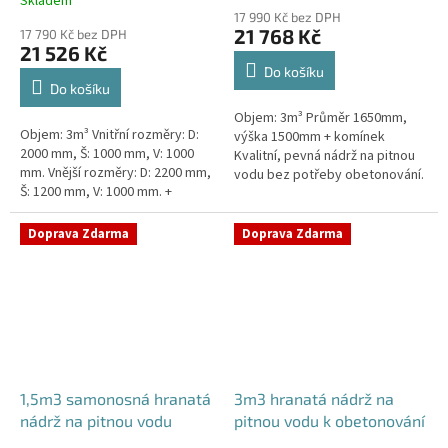
Skladem
hodnocení
17 990 Kč bez DPH
produktu
21 768 Kč
17 790 Kč bez DPH
je
21 526 Kč
5,0
Do košíku
z
Do košíku
5
Objem: 3m³ Průměr 1650mm,
hvězdiček.
Objem: 3m³ Vnitřní rozměry: D:
výška 1500mm + komínek
2000 mm, Š: 1000 mm, V: 1000
Kvalitní, pevná nádrž na pitnou
mm. Vnější rozměry: D: 2200 mm,
vodu bez potřeby obetonování.
Š: 1200 mm, V: 1000 mm. +
Průměr a umístění všech
komínek. Kvalitní nádrž na pitnou
prostupů pro potrubí a hadice
vodu pod parkovací...
specifikujte...
Doprava Zdarma
Doprava Zdarma
1,5m3 samonosná hranatá
3m3 hranatá nádrž na
nádrž na pitnou vodu
pitnou vodu k obetonování