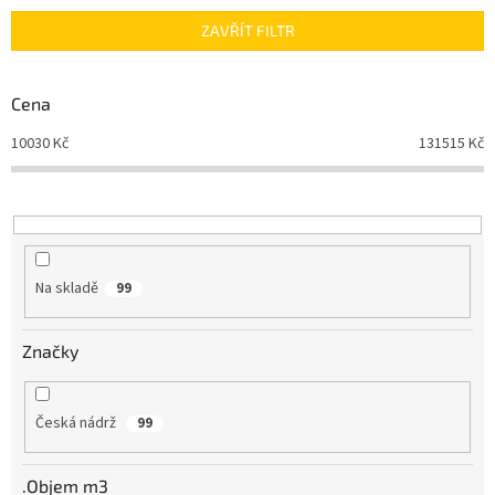
n
ZAVŘÍT FILTR
í
p
r
Cena
o
d
10030
Kč
131515
Kč
u
k
t
ů
Na skladě
99
Značky
Česká nádrž
99
.Objem m3