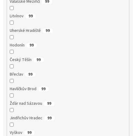
Valašské Meziříčí
99
Litvínov
99
Uherské Hradiště
99
Hodonín
99
Český Těšín
99
Břeclav
99
Havlíčkův Brod
99
Žďár nad Sázavou
99
Jindřichův Hradec
99
Vyškov
99