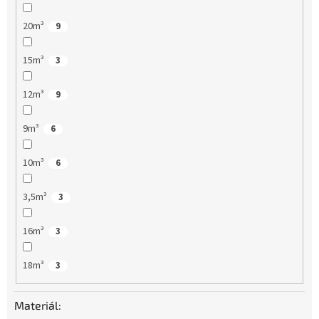
20m³
9
15m³
3
12m³
9
9m³
6
10m³
6
3,5m³
3
16m³
3
18m³
3
Materiál: