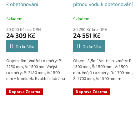
k obetonování
pitnou vodu k obetonování
Skladem
Skladem
20 090 Kč bez DPH
20 290 Kč bez DPH
24 309 Kč
24 551 Kč
Do košíku
Do košíku
Objem: 6m³ Vnitřní rozměry: P:
Objem: 3,5m³ Vnitřní rozměry: D:
2250 mm, V: 1500 mm Vnější
1500 mm, Š: 1500 mm, V: 1500
rozměry: P: 2450 mm, V: 1500
mm. Vnější rozměry: D: 1700 mm,
mm + komínek. Kvalitní nádrž na
Š: 1700 mm, V: 1500 mm. +
pitnou vodu pod parkovací
komínek Kvalitní nádrž na pitnou
stání. Průměr a umístění všech...
vodu pod parkovací...
Doprava Zdarma
Doprava Zdarma