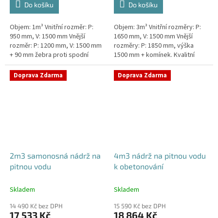
Do košíku
Do košíku
Objem: 1m³ Vnitřní rozměr: P:
Objem: 3m³ Vnitřní rozměry: P:
950 mm, V: 1500 mm Vnější
1650 mm, V: 1500 mm Vnější
rozměr: P: 1200 mm, V: 1500 mm
rozměry: P: 1850 mm, výška
+ 90 mm žebra proti spodní
1500 mm + komínek. Kvalitní
vodě + komínek Kvalitní nádrž na
nádrž na pitnou vodu pod
pitnou vodu do míst vysokou...
parkovací stání. Průměr a
Doprava Zdarma
Doprava Zdarma
umístění...
2m3 samonosná nádrž na
4m3 nádrž na pitnou vodu
pitnou vodu
k obetonování
Skladem
Skladem
14 490 Kč bez DPH
15 590 Kč bez DPH
17 533 Kč
18 864 Kč