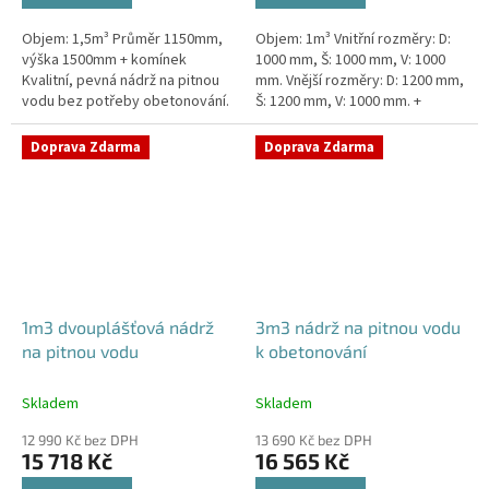
Objem: 1,5m³ Průměr 1150mm,
Objem: 1m³ Vnitřní rozměry: D:
výška 1500mm + komínek
1000 mm, Š: 1000 mm, V: 1000
Kvalitní, pevná nádrž na pitnou
mm. Vnější rozměry: D: 1200 mm,
vodu bez potřeby obetonování.
Š: 1200 mm, V: 1000 mm. +
Průměr a umístění všech
komínek. Kvalitní nádrž na pitnou
prostupů pro potrubí a hadice...
vodu pod parkovací...
Doprava Zdarma
Doprava Zdarma
1m3 dvouplášťová nádrž
3m3 nádrž na pitnou vodu
na pitnou vodu
k obetonování
Skladem
Skladem
12 990 Kč bez DPH
13 690 Kč bez DPH
15 718 Kč
16 565 Kč