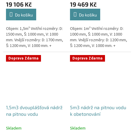
19 106 Kč
19 469 Kč
Do košíku
Do košíku
Objem: 1,5m³ Vnitřní rozměry: D:
Objem: 1m³ Vnitřní rozměry: D:
1500 mm, Š: 1000 mm, V: 1000
1000 mm, Š: 1000 mm, V: 1000
mm. Vnější rozměry: D: 1700 mm,
mm. Vnější rozměry: D: 1200 mm,
Š: 1200 mm, V: 1000 mm. +
Š: 1200 mm, V: 1000 mm. +
komínek. Kvalitní nádrž na pitnou
komínek Kvalitní, pevná nádrž na
vodu pod parkovací...
pitnou vodu bez...
Doprava Zdarma
Doprava Zdarma
1,5m3 dvouplášťová nádrž
5m3 nádrž na pitnou vodu
na pitnou vodu
k obetonování
Skladem
Skladem