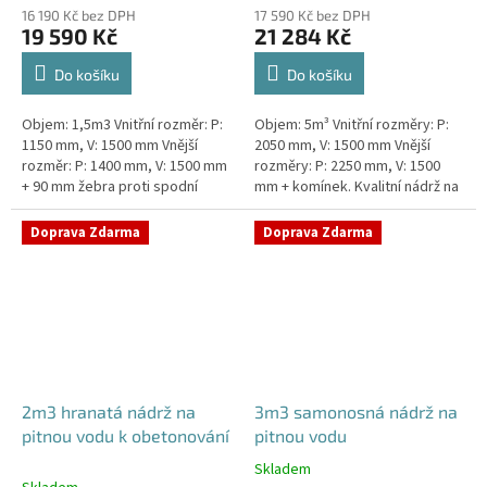
16 190 Kč bez DPH
17 590 Kč bez DPH
19 590 Kč
21 284 Kč
Do košíku
Do košíku
Objem: 1,5m3 Vnitřní rozměr: P:
Objem: 5m³ Vnitřní rozměry: P:
1150 mm, V: 1500 mm Vnější
2050 mm, V: 1500 mm Vnější
rozměr: P: 1400 mm, V: 1500 mm
rozměry: P: 2250 mm, V: 1500
+ 90 mm žebra proti spodní
mm + komínek. Kvalitní nádrž na
vodě + komínek Kvalitní nádrž na
pitnou vodu pod parkovací
pitnou vodu do míst vysokou...
stání. Průměr a umístění všech...
Doprava Zdarma
Doprava Zdarma
2m3 hranatá nádrž na
3m3 samonosná nádrž na
pitnou vodu k obetonování
pitnou vodu
Skladem
Průměrné