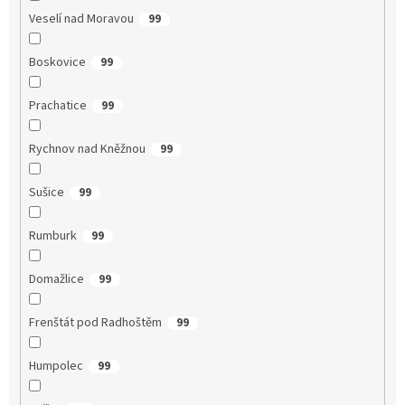
Veselí nad Moravou
99
Boskovice
99
Prachatice
99
Rychnov nad Kněžnou
99
Sušice
99
Rumburk
99
Domažlice
99
Frenštát pod Radhoštěm
99
Humpolec
99