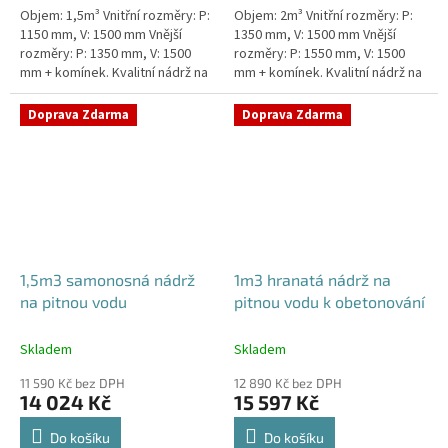
Objem: 1,5m³ Vnitřní rozměry: P:
Objem: 2m³ Vnitřní rozměry: P:
1150 mm, V: 1500 mm Vnější
1350 mm, V: 1500 mm Vnější
rozměry: P: 1350 mm, V: 1500
rozměry: P: 1550 mm, V: 1500
mm + komínek. Kvalitní nádrž na
mm + komínek. Kvalitní nádrž na
pitnou vodu pod parkovací
pitnou vodu pod parkovací
stání. Průměr a umístění všech...
stání. Průměr a umístění všech...
Doprava Zdarma
Doprava Zdarma
1,5m3 samonosná nádrž
1m3 hranatá nádrž na
na pitnou vodu
pitnou vodu k obetonování
Skladem
Skladem
11 590 Kč bez DPH
12 890 Kč bez DPH
14 024 Kč
15 597 Kč
Do košíku
Do košíku