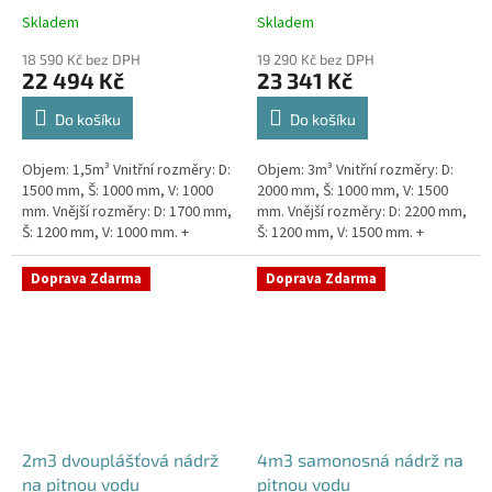
Skladem
Skladem
18 590 Kč bez DPH
19 290 Kč bez DPH
22 494 Kč
23 341 Kč
Do košíku
Do košíku
Objem: 1,5m³ Vnitřní rozměry: D:
Objem: 3m³ Vnitřní rozměry: D:
1500 mm, Š: 1000 mm, V: 1000
2000 mm, Š: 1000 mm, V: 1500
mm. Vnější rozměry: D: 1700 mm,
mm. Vnější rozměry: D: 2200 mm,
Š: 1200 mm, V: 1000 mm. +
Š: 1200 mm, V: 1500 mm. +
komínek Kvalitní, pevná nádrž na
komínek. Kvalitní nádrž na
pitnou vodu bez...
pitnou vodu pod...
Doprava Zdarma
Doprava Zdarma
2m3 dvouplášťová nádrž
4m3 samonosná nádrž na
na pitnou vodu
pitnou vodu