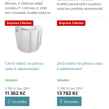
950 mm, V: 1500 mm Vnější
Kvalitní, pevná nádrž na pitnou
rozměry: P: 1150 mm, V: 1500
vodu bez potřeby obetonování.
mm + komínek. Kvalitní nádrž na
Průměr a umístění všech
pitnou vodu pod parkovací
prostupů pro potrubí a hadice
stání. Průměr a umístění všech...
specifikujte...
Doprava Zdarma
Doprava Zdarma
1,5m3 nádrž na pitnou
2m3 nádrž na pitnou vodu
vodu k obetonování
k obetonování
Skladem
Skladem
9 390 Kč bez DPH
11 390 Kč bez DPH
11 362 Kč
13 782 Kč
Do košíku
Do košíku