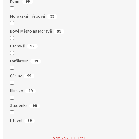
Kuřim
99
Moravská Třebová
99
Nové Město na Moravě
99
Litomyšl
99
Lanškroun
99
Čáslav
99
Hlinsko
99
Studénka
99
Litovel
99
VYMAZAT FILTRY