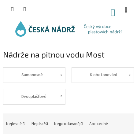
Přejít
na
NÁKUP
obsah
KOŠÍK
Nádrže na pitnou vodu Most
Samonosné
K obetonování
Dvouplášťové
Ř
a
Nejlevnější
Nejdražší
Nejprodávanější
Abecedně
z
e