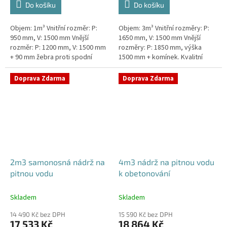
Do košíku
Do košíku
Objem: 1m³ Vnitřní rozměr: P:
Objem: 3m³ Vnitřní rozměry: P:
950 mm, V: 1500 mm Vnější
1650 mm, V: 1500 mm Vnější
rozměr: P: 1200 mm, V: 1500 mm
rozměry: P: 1850 mm, výška
+ 90 mm žebra proti spodní
1500 mm + komínek. Kvalitní
vodě + komínek Kvalitní nádrž na
nádrž na pitnou vodu pod
pitnou vodu do míst vysokou...
parkovací stání. Průměr a
Doprava Zdarma
Doprava Zdarma
umístění...
2m3 samonosná nádrž na
4m3 nádrž na pitnou vodu
pitnou vodu
k obetonování
Skladem
Skladem
14 490 Kč bez DPH
15 590 Kč bez DPH
17 533 Kč
18 864 Kč