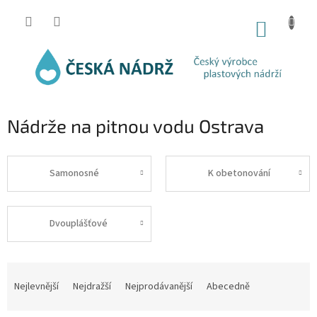
Přejít
na
NÁKUP
obsah
KOŠÍK
Nádrže na pitnou vodu Ostrava
Samonosné
K obetonování
Dvouplášťové
Ř
a
Nejlevnější
Nejdražší
Nejprodávanější
Abecedně
z
e