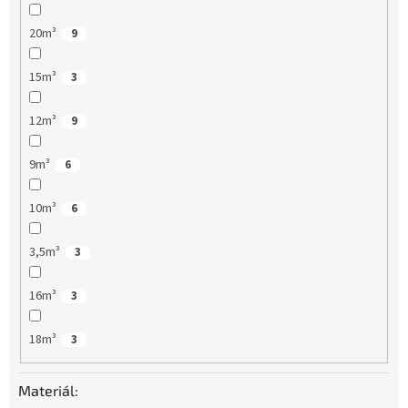
20m³
9
15m³
3
12m³
9
9m³
6
10m³
6
3,5m³
3
16m³
3
18m³
3
Materiál: