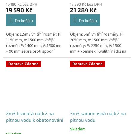
16 190 Kč bez DPH
17 590 Kč bez DPH
19 590 Kč
21 284 Kč
Do košíku
Do košíku
Objem: 1,5m3 Vnitřní rozměr: P:
Objem: 5m³ Vnitřní rozměry: P:
1150 mm, V: 1500 mm Vnější
2050 mm, V: 1500 mm Vnější
rozměr: P: 1400 mm, V: 1500 mm
rozměry: P: 2250 mm, V: 1500
+ 90 mm žebra proti spodní
mm + komínek. Kvalitní nádrž na
vodě + komínek Kvalitní nádrž na
pitnou vodu pod parkovací
pitnou vodu do míst vysokou...
stání. Průměr a umístění všech...
Doprava Zdarma
Doprava Zdarma
2m3 hranatá nádrž na
3m3 samonosná nádrž na
pitnou vodu k obetonování
pitnou vodu
Skladem
Průměrné