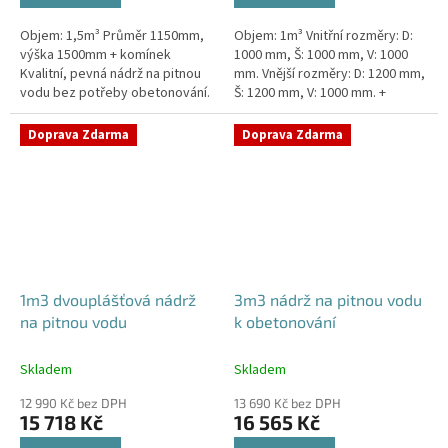
Objem: 1,5m³ Průměr 1150mm,
Objem: 1m³ Vnitřní rozměry: D:
výška 1500mm + komínek
1000 mm, Š: 1000 mm, V: 1000
Kvalitní, pevná nádrž na pitnou
mm. Vnější rozměry: D: 1200 mm,
vodu bez potřeby obetonování.
Š: 1200 mm, V: 1000 mm. +
Průměr a umístění všech
komínek. Kvalitní nádrž na pitnou
prostupů pro potrubí a hadice...
vodu pod parkovací...
Doprava Zdarma
Doprava Zdarma
1m3 dvouplášťová nádrž
3m3 nádrž na pitnou vodu
na pitnou vodu
k obetonování
Skladem
Skladem
12 990 Kč bez DPH
13 690 Kč bez DPH
15 718 Kč
16 565 Kč