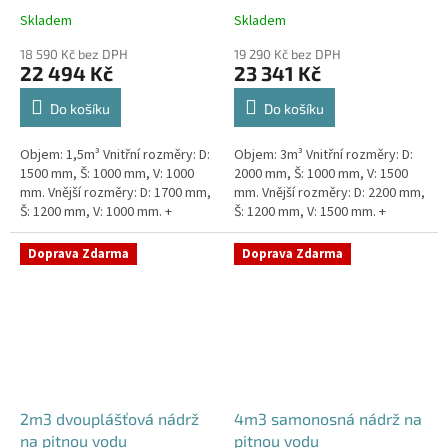
Skladem
Skladem
18 590 Kč bez DPH
19 290 Kč bez DPH
22 494 Kč
23 341 Kč
Do košíku
Do košíku
Objem: 1,5m³ Vnitřní rozměry: D:
Objem: 3m³ Vnitřní rozměry: D:
1500 mm, Š: 1000 mm, V: 1000
2000 mm, Š: 1000 mm, V: 1500
mm. Vnější rozměry: D: 1700 mm,
mm. Vnější rozměry: D: 2200 mm,
Š: 1200 mm, V: 1000 mm. +
Š: 1200 mm, V: 1500 mm. +
komínek Kvalitní, pevná nádrž na
komínek. Kvalitní nádrž na
pitnou vodu bez...
pitnou vodu pod...
Doprava Zdarma
Doprava Zdarma
2m3 dvouplášťová nádrž
4m3 samonosná nádrž na
na pitnou vodu
pitnou vodu