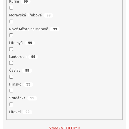
Kuřim
99
Moravská Třebová
99
Nové Město na Moravě
99
Litomyšl
99
Lanškroun
99
Čáslav
99
Hlinsko
99
Studénka
99
Litovel
99
VYMAZAT FILTRY