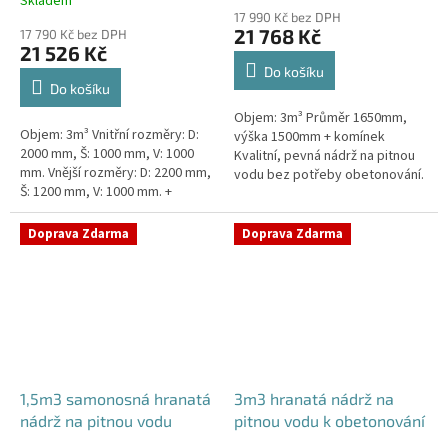
Skladem
hodnocení
17 990 Kč bez DPH
produktu
21 768 Kč
17 790 Kč bez DPH
je
21 526 Kč
5,0
Do košíku
z
Do košíku
5
Objem: 3m³ Průměr 1650mm,
hvězdiček.
Objem: 3m³ Vnitřní rozměry: D:
výška 1500mm + komínek
2000 mm, Š: 1000 mm, V: 1000
Kvalitní, pevná nádrž na pitnou
mm. Vnější rozměry: D: 2200 mm,
vodu bez potřeby obetonování.
Š: 1200 mm, V: 1000 mm. +
Průměr a umístění všech
komínek. Kvalitní nádrž na pitnou
prostupů pro potrubí a hadice
vodu pod parkovací...
specifikujte...
Doprava Zdarma
Doprava Zdarma
1,5m3 samonosná hranatá
3m3 hranatá nádrž na
nádrž na pitnou vodu
pitnou vodu k obetonování