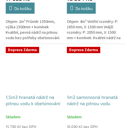
Do košíku
Do košíku
Objem: 2m³ Průměr 1350mm,
Objem: 4m³ Vnitřní rozměry: P:
výška 1500mm + komínek
1850 mm, V: 1500 mm Vnější
Kvalitní, pevná nádrž na pitnou
rozměry: P: 2050 mm, V: 1500
vodu bez potřeby obetonování.
mm + komínek. Kvalitní nádrž na
Průměr a umístění všech
pitnou vodu pod parkovací
prostupů pro potrubí a hadice
stání. Průměr a umístění všech...
Doprava Zdarma
Doprava Zdarma
specifikujte...
1,5m3 hranatá nádrž na
1m3 samonosná hranatá
pitnou vodu k obetonování
nádrž na pitnou vodu
Skladem
Skladem
15 790 Kč bez DPH
16 090 Kč bez DPH