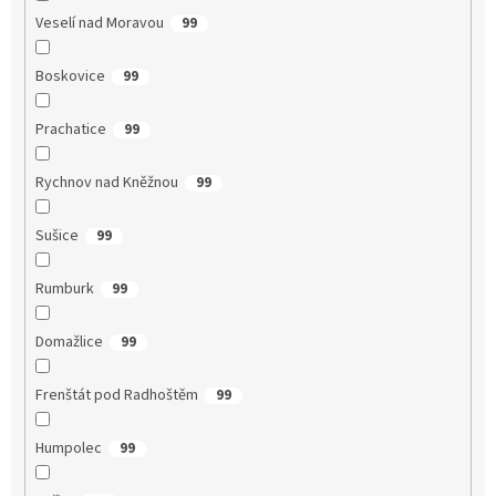
Veselí nad Moravou
99
Boskovice
99
Prachatice
99
Rychnov nad Kněžnou
99
Sušice
99
Rumburk
99
Domažlice
99
Frenštát pod Radhoštěm
99
Humpolec
99