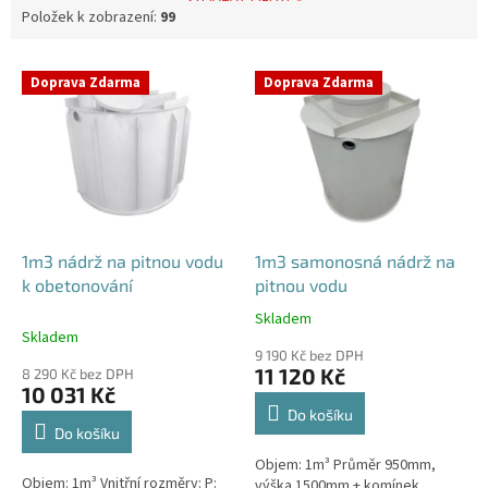
Položek k zobrazení:
99
V
Doprava Zdarma
Doprava Zdarma
ý
p
i
s
p
r
o
d
1m3 nádrž na pitnou vodu
1m3 samonosná nádrž na
u
k obetonování
pitnou vodu
k
Skladem
Průměrné
t
Skladem
hodnocení
ů
9 190 Kč bez DPH
produktu
11 120 Kč
8 290 Kč bez DPH
je
10 031 Kč
5,0
Do košíku
z
Do košíku
5
Objem: 1m³ Průměr 950mm,
hvězdiček.
Objem: 1m³ Vnitřní rozměry: P:
výška 1500mm + komínek