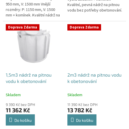
950 mm, V: 1500 mm Vnější
Kvalitní, pevná nádrž na pitnou
rozměry: P: 1150 mm, V: 1500
vodu bez potřeby obetonování.
mm + komínek. Kvalitní nádrž na
Průměr a umístění všech
pitnou vodu pod parkovací
prostupů pro potrubí a hadice
stání. Průměr a umístění všech...
specifikujte...
Doprava Zdarma
Doprava Zdarma
1,5m3 nádrž na pitnou
2m3 nádrž na pitnou vodu
vodu k obetonování
k obetonování
Skladem
Skladem
9 390 Kč bez DPH
11 390 Kč bez DPH
11 362 Kč
13 782 Kč
Do košíku
Do košíku