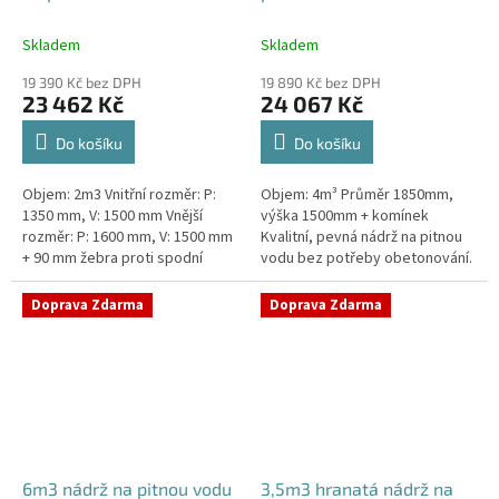
Skladem
Skladem
19 390 Kč bez DPH
19 890 Kč bez DPH
23 462 Kč
24 067 Kč
Do košíku
Do košíku
Objem: 2m3 Vnitřní rozměr: P:
Objem: 4m³ Průměr 1850mm,
1350 mm, V: 1500 mm Vnější
výška 1500mm + komínek
rozměr: P: 1600 mm, V: 1500 mm
Kvalitní, pevná nádrž na pitnou
+ 90 mm žebra proti spodní
vodu bez potřeby obetonování.
vodě + komínek Kvalitní nádrž na
Průměr a umístění všech
pitnou vodu do míst vysokou...
prostupů pro potrubí a hadice
Doprava Zdarma
Doprava Zdarma
specifikujte...
6m3 nádrž na pitnou vodu
3,5m3 hranatá nádrž na