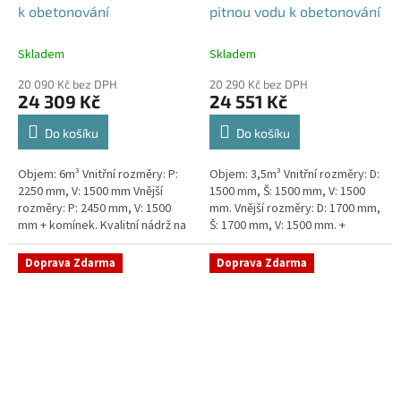
k obetonování
pitnou vodu k obetonování
Skladem
Skladem
20 090 Kč bez DPH
20 290 Kč bez DPH
24 309 Kč
24 551 Kč
Do košíku
Do košíku
Objem: 6m³ Vnitřní rozměry: P:
Objem: 3,5m³ Vnitřní rozměry: D:
2250 mm, V: 1500 mm Vnější
1500 mm, Š: 1500 mm, V: 1500
rozměry: P: 2450 mm, V: 1500
mm. Vnější rozměry: D: 1700 mm,
mm + komínek. Kvalitní nádrž na
Š: 1700 mm, V: 1500 mm. +
pitnou vodu pod parkovací
komínek Kvalitní nádrž na pitnou
stání. Průměr a umístění všech...
vodu pod parkovací...
Doprava Zdarma
Doprava Zdarma