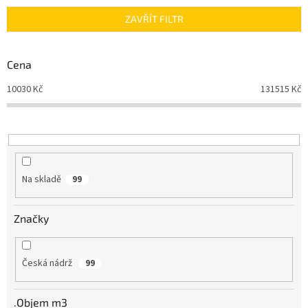
n
ZAVŘÍT FILTR
í
p
r
Cena
o
d
10030
Kč
131515
Kč
u
k
t
ů
Na skladě
99
Značky
Česká nádrž
99
.Objem m3