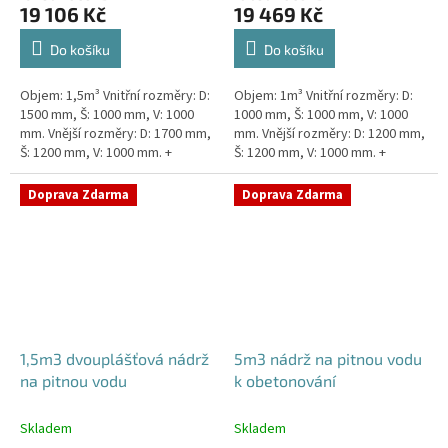
19 106 Kč
19 469 Kč
Do košíku
Do košíku
Objem: 1,5m³ Vnitřní rozměry: D:
Objem: 1m³ Vnitřní rozměry: D:
1500 mm, Š: 1000 mm, V: 1000
1000 mm, Š: 1000 mm, V: 1000
mm. Vnější rozměry: D: 1700 mm,
mm. Vnější rozměry: D: 1200 mm,
Š: 1200 mm, V: 1000 mm. +
Š: 1200 mm, V: 1000 mm. +
komínek. Kvalitní nádrž na pitnou
komínek Kvalitní, pevná nádrž na
vodu pod parkovací...
pitnou vodu bez...
Doprava Zdarma
Doprava Zdarma
1,5m3 dvouplášťová nádrž
5m3 nádrž na pitnou vodu
na pitnou vodu
k obetonování
Skladem
Skladem