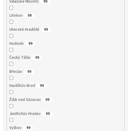
Valašské Meziříčí
99
Litvínov
99
Uherské Hradiště
99
Hodonín
99
Český Těšín
99
Břeclav
99
Havlíčkův Brod
99
Žďár nad Sázavou
99
Jindřichův Hradec
99
Vyškov
99