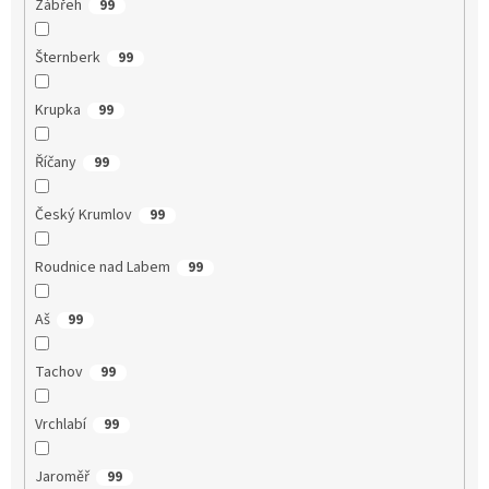
Zábřeh
99
Šternberk
99
Krupka
99
Říčany
99
Český Krumlov
99
Roudnice nad Labem
99
Aš
99
Tachov
99
Vrchlabí
99
Jaroměř
99