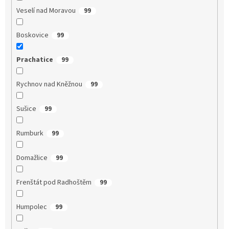
Veselí nad Moravou
99
Boskovice
99
Prachatice
99
Rychnov nad Kněžnou
99
Sušice
99
Rumburk
99
Domažlice
99
Frenštát pod Radhoštěm
99
Humpolec
99