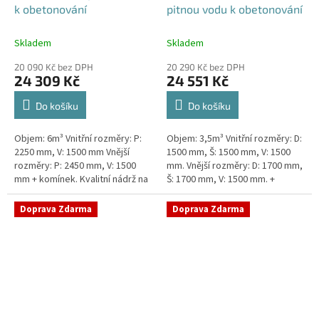
k obetonování
pitnou vodu k obetonování
Skladem
Skladem
20 090 Kč bez DPH
20 290 Kč bez DPH
24 309 Kč
24 551 Kč
Do košíku
Do košíku
Objem: 6m³ Vnitřní rozměry: P:
Objem: 3,5m³ Vnitřní rozměry: D:
2250 mm, V: 1500 mm Vnější
1500 mm, Š: 1500 mm, V: 1500
rozměry: P: 2450 mm, V: 1500
mm. Vnější rozměry: D: 1700 mm,
mm + komínek. Kvalitní nádrž na
Š: 1700 mm, V: 1500 mm. +
pitnou vodu pod parkovací
komínek Kvalitní nádrž na pitnou
stání. Průměr a umístění všech...
vodu pod parkovací...
Doprava Zdarma
Doprava Zdarma