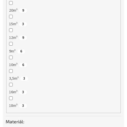
20m³
9
15m³
3
12m³
9
9m³
6
10m³
6
3,5m³
3
16m³
3
18m³
3
Materiál: