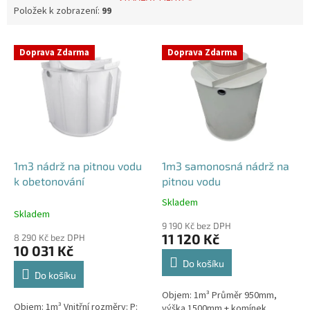
Položek k zobrazení:
99
V
Doprava Zdarma
Doprava Zdarma
ý
p
i
s
p
r
o
d
1m3 nádrž na pitnou vodu
1m3 samonosná nádrž na
u
k obetonování
pitnou vodu
k
Skladem
Průměrné
t
Skladem
hodnocení
ů
9 190 Kč bez DPH
produktu
11 120 Kč
8 290 Kč bez DPH
je
10 031 Kč
5,0
Do košíku
z
Do košíku
5
Objem: 1m³ Průměr 950mm,
hvězdiček.
Objem: 1m³ Vnitřní rozměry: P:
výška 1500mm + komínek