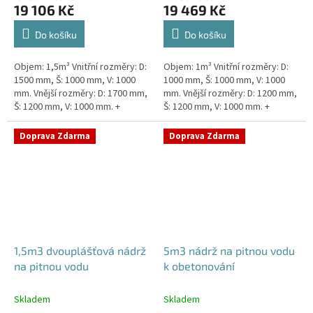
19 106 Kč
19 469 Kč
Do košíku
Do košíku
Objem: 1,5m³ Vnitřní rozměry: D:
Objem: 1m³ Vnitřní rozměry: D:
1500 mm, Š: 1000 mm, V: 1000
1000 mm, Š: 1000 mm, V: 1000
mm. Vnější rozměry: D: 1700 mm,
mm. Vnější rozměry: D: 1200 mm,
Š: 1200 mm, V: 1000 mm. +
Š: 1200 mm, V: 1000 mm. +
komínek. Kvalitní nádrž na pitnou
komínek Kvalitní, pevná nádrž na
vodu pod parkovací...
pitnou vodu bez...
Doprava Zdarma
Doprava Zdarma
1,5m3 dvouplášťová nádrž
5m3 nádrž na pitnou vodu
na pitnou vodu
k obetonování
Skladem
Skladem