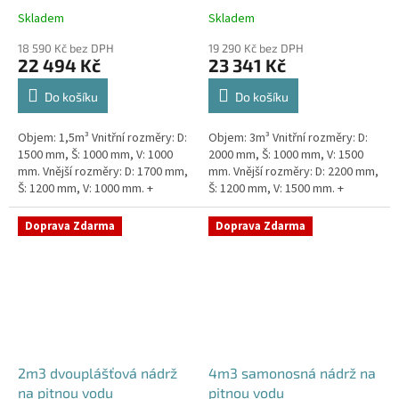
Skladem
Skladem
18 590 Kč bez DPH
19 290 Kč bez DPH
22 494 Kč
23 341 Kč
Do košíku
Do košíku
Objem: 1,5m³ Vnitřní rozměry: D:
Objem: 3m³ Vnitřní rozměry: D:
1500 mm, Š: 1000 mm, V: 1000
2000 mm, Š: 1000 mm, V: 1500
mm. Vnější rozměry: D: 1700 mm,
mm. Vnější rozměry: D: 2200 mm,
Š: 1200 mm, V: 1000 mm. +
Š: 1200 mm, V: 1500 mm. +
komínek Kvalitní, pevná nádrž na
komínek. Kvalitní nádrž na
pitnou vodu bez...
pitnou vodu pod...
Doprava Zdarma
Doprava Zdarma
2m3 dvouplášťová nádrž
4m3 samonosná nádrž na
na pitnou vodu
pitnou vodu