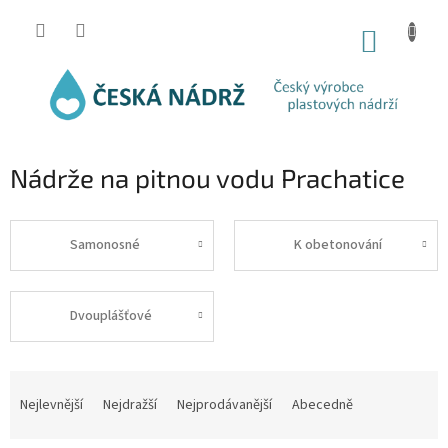
Přejít
na
NÁKUP
obsah
KOŠÍK
Nádrže na pitnou vodu Prachatice
Samonosné
K obetonování
Dvouplášťové
Ř
a
Nejlevnější
Nejdražší
Nejprodávanější
Abecedně
z
e