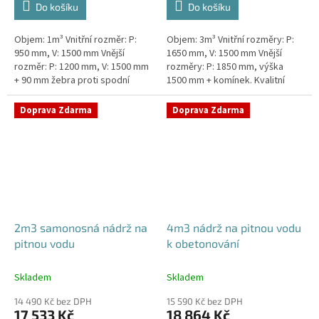
Do košíku
Do košíku
Objem: 1m³ Vnitřní rozměr: P:
Objem: 3m³ Vnitřní rozměry: P:
950 mm, V: 1500 mm Vnější
1650 mm, V: 1500 mm Vnější
rozměr: P: 1200 mm, V: 1500 mm
rozměry: P: 1850 mm, výška
+ 90 mm žebra proti spodní
1500 mm + komínek. Kvalitní
vodě + komínek Kvalitní nádrž na
nádrž na pitnou vodu pod
pitnou vodu do míst vysokou...
parkovací stání. Průměr a
Doprava Zdarma
Doprava Zdarma
umístění...
2m3 samonosná nádrž na
4m3 nádrž na pitnou vodu
pitnou vodu
k obetonování
Skladem
Skladem
14 490 Kč bez DPH
15 590 Kč bez DPH
17 533 Kč
18 864 Kč