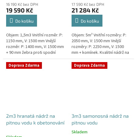
16 190 Kč bez DPH
17 590 Kč bez DPH
19 590 Kč
21 284 Kč
Do košíku
Do košíku
Objem: 1,5m3 Vnitřní rozměr: P:
Objem: 5m³ Vnitřní rozměry: P:
1150 mm, V: 1500 mm Vnější
2050 mm, V: 1500 mm Vnější
rozměr: P: 1400 mm, V: 1500 mm
rozměry: P: 2250 mm, V: 1500
+ 90 mm žebra proti spodní
mm + komínek. Kvalitní nádrž na
vodě + komínek Kvalitní nádrž na
pitnou vodu pod parkovací
pitnou vodu do míst vysokou...
stání. Průměr a umístění všech...
Doprava Zdarma
Doprava Zdarma
2m3 hranatá nádrž na
3m3 samonosná nádrž na
pitnou vodu k obetonování
pitnou vodu
Skladem
Průměrné