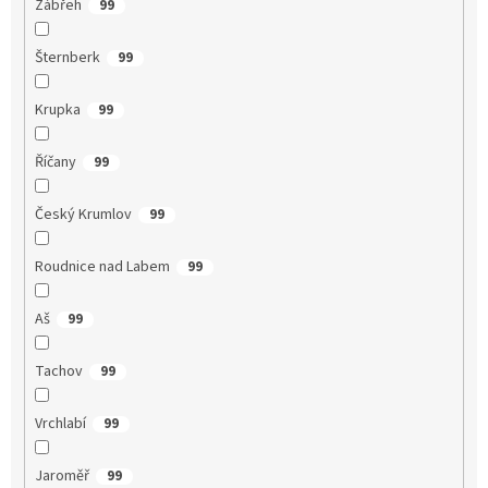
Zábřeh
99
Šternberk
99
Krupka
99
Říčany
99
Český Krumlov
99
Roudnice nad Labem
99
Aš
99
Tachov
99
Vrchlabí
99
Jaroměř
99