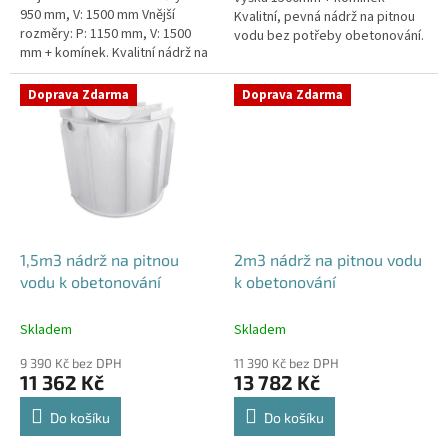
950 mm, V: 1500 mm Vnější
Kvalitní, pevná nádrž na pitnou
rozměry: P: 1150 mm, V: 1500
vodu bez potřeby obetonování.
mm + komínek. Kvalitní nádrž na
Průměr a umístění všech
pitnou vodu pod parkovací
prostupů pro potrubí a hadice
stání. Průměr a umístění všech...
specifikujte...
Doprava Zdarma
Doprava Zdarma
1,5m3 nádrž na pitnou
2m3 nádrž na pitnou vodu
vodu k obetonování
k obetonování
Skladem
Skladem
9 390 Kč bez DPH
11 390 Kč bez DPH
11 362 Kč
13 782 Kč
Do košíku
Do košíku