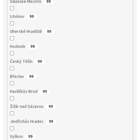
Valašské Meziříčí
99
Litvínov
99
Uherské Hradiště
99
Hodonín
99
Český Těšín
99
Břeclav
99
Havlíčkův Brod
99
Žďár nad Sázavou
99
Jindřichův Hradec
99
Vyškov
99