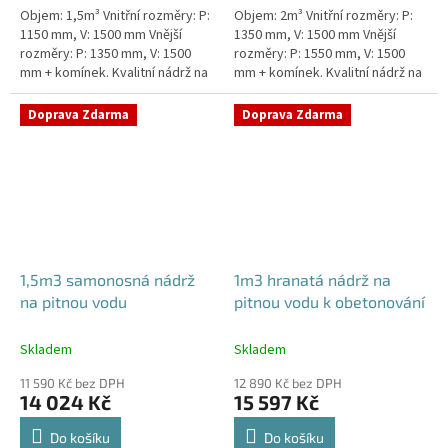
Objem: 1,5m³ Vnitřní rozměry: P:
Objem: 2m³ Vnitřní rozměry: P:
1150 mm, V: 1500 mm Vnější
1350 mm, V: 1500 mm Vnější
rozměry: P: 1350 mm, V: 1500
rozměry: P: 1550 mm, V: 1500
mm + komínek. Kvalitní nádrž na
mm + komínek. Kvalitní nádrž na
pitnou vodu pod parkovací
pitnou vodu pod parkovací
stání. Průměr a umístění všech...
stání. Průměr a umístění všech...
Doprava Zdarma
Doprava Zdarma
1,5m3 samonosná nádrž
1m3 hranatá nádrž na
na pitnou vodu
pitnou vodu k obetonování
Skladem
Skladem
11 590 Kč bez DPH
12 890 Kč bez DPH
14 024 Kč
15 597 Kč
Do košíku
Do košíku