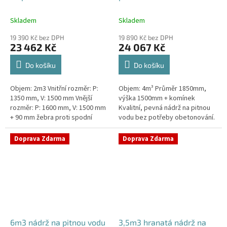
Skladem
Skladem
19 390 Kč bez DPH
19 890 Kč bez DPH
23 462 Kč
24 067 Kč
Do košíku
Do košíku
Objem: 2m3 Vnitřní rozměr: P:
Objem: 4m³ Průměr 1850mm,
1350 mm, V: 1500 mm Vnější
výška 1500mm + komínek
rozměr: P: 1600 mm, V: 1500 mm
Kvalitní, pevná nádrž na pitnou
+ 90 mm žebra proti spodní
vodu bez potřeby obetonování.
vodě + komínek Kvalitní nádrž na
Průměr a umístění všech
pitnou vodu do míst vysokou...
prostupů pro potrubí a hadice
Doprava Zdarma
Doprava Zdarma
specifikujte...
6m3 nádrž na pitnou vodu
3,5m3 hranatá nádrž na