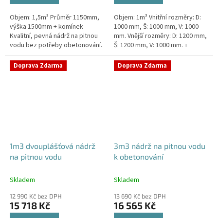
Objem: 1,5m³ Průměr 1150mm,
Objem: 1m³ Vnitřní rozměry: D:
výška 1500mm + komínek
1000 mm, Š: 1000 mm, V: 1000
Kvalitní, pevná nádrž na pitnou
mm. Vnější rozměry: D: 1200 mm,
vodu bez potřeby obetonování.
Š: 1200 mm, V: 1000 mm. +
Průměr a umístění všech
komínek. Kvalitní nádrž na pitnou
prostupů pro potrubí a hadice...
vodu pod parkovací...
Doprava Zdarma
Doprava Zdarma
1m3 dvouplášťová nádrž
3m3 nádrž na pitnou vodu
na pitnou vodu
k obetonování
Skladem
Skladem
12 990 Kč bez DPH
13 690 Kč bez DPH
15 718 Kč
16 565 Kč