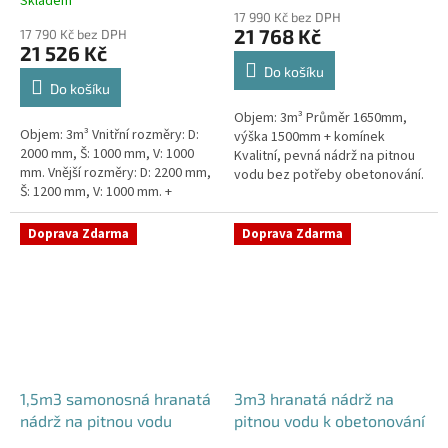
Skladem
hodnocení
17 990 Kč bez DPH
produktu
21 768 Kč
17 790 Kč bez DPH
je
21 526 Kč
5,0
Do košíku
z
Do košíku
5
Objem: 3m³ Průměr 1650mm,
hvězdiček.
Objem: 3m³ Vnitřní rozměry: D:
výška 1500mm + komínek
2000 mm, Š: 1000 mm, V: 1000
Kvalitní, pevná nádrž na pitnou
mm. Vnější rozměry: D: 2200 mm,
vodu bez potřeby obetonování.
Š: 1200 mm, V: 1000 mm. +
Průměr a umístění všech
komínek. Kvalitní nádrž na pitnou
prostupů pro potrubí a hadice
vodu pod parkovací...
specifikujte...
Doprava Zdarma
Doprava Zdarma
1,5m3 samonosná hranatá
3m3 hranatá nádrž na
nádrž na pitnou vodu
pitnou vodu k obetonování