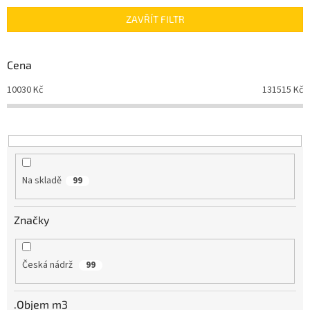
n
ZAVŘÍT FILTR
í
p
r
Cena
o
d
10030
Kč
131515
Kč
u
k
t
ů
Na skladě
99
Značky
Česká nádrž
99
.Objem m3