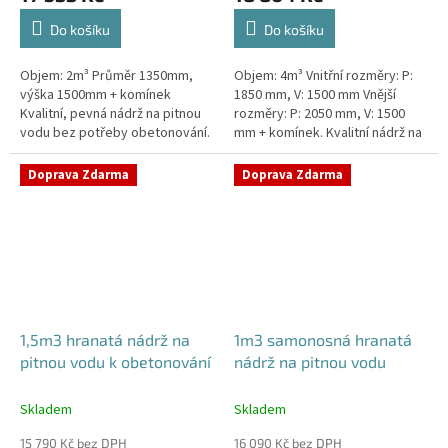
Do košíku
Do košíku
Objem: 2m³ Průměr 1350mm,
Objem: 4m³ Vnitřní rozměry: P:
výška 1500mm + komínek
1850 mm, V: 1500 mm Vnější
Kvalitní, pevná nádrž na pitnou
rozměry: P: 2050 mm, V: 1500
vodu bez potřeby obetonování.
mm + komínek. Kvalitní nádrž na
Průměr a umístění všech
pitnou vodu pod parkovací
prostupů pro potrubí a hadice
stání. Průměr a umístění všech...
Doprava Zdarma
Doprava Zdarma
specifikujte...
1,5m3 hranatá nádrž na
1m3 samonosná hranatá
pitnou vodu k obetonování
nádrž na pitnou vodu
Skladem
Skladem
15 790 Kč bez DPH
16 090 Kč bez DPH