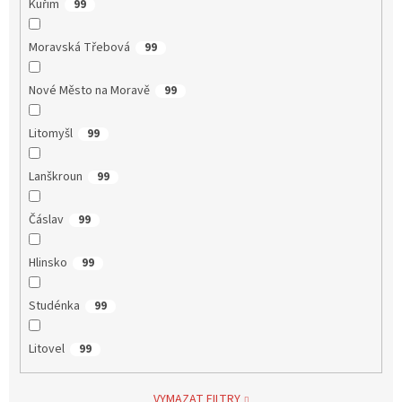
Kuřim
99
Moravská Třebová
99
Nové Město na Moravě
99
Litomyšl
99
Lanškroun
99
Čáslav
99
Hlinsko
99
Studénka
99
Litovel
99
VYMAZAT FILTRY