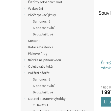
Čistírny odpadních vod
Vsakování
Souvi
Přečerpávací jímky
Samonosné
K obetonování
Dvouplášťové
Kontakt
Dotace Dešťovka
Pískové filtry
Nádrže na pitnou vodu
Černý
Odlučovače tuků
zámk
Požární nádrže
Průmě
Samonosné
hodno
K obetonování
1 650 
produ
1 99
Dvouplášťové
je
4,5
Ostatní plastové výrobky
z
D
2. JAKOST
5