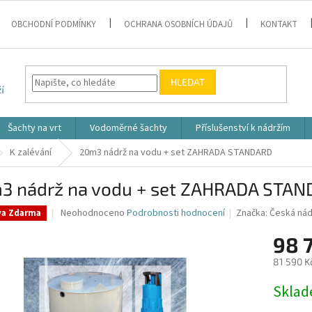
OBCHODNÍ PODMÍNKY
OCHRANA OSOBNÍCH ÚDAJŮ
KONTAKT
HLEDAT
Šachty na vrt
Vodoměrné šachty
Příslušenství k nádržím
K zalévání
20m3 nádrž na vodu + set ZAHRADA STANDARD
3 nádrž na vodu + set ZAHRADA STA
Průměrné
Neohodnoceno
Podrobnosti hodnocení
Značka:
Česká nád
va Zdarma
hodnocení
produktu
98 
je
81 590 K
0,0
z
Měrná
Skla
5
cena:
hvězdiček.