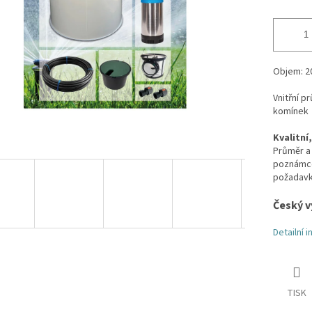
Objem: 2
Vnitřní 
komínek
Kvalitní
Průměr a 
poznámce 
požadavk
Český v
Detailní 
TISK