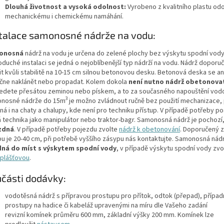
Dlouhá životnost a vysoká odolnost:
Vyrobeno z kvalitního plastu od
mechanickému i chemickému namáhání.
talace samonosné nádrže na vodu:
onosná
nádrž na vodu je určena do zelené plochy bez výskytu spodní vody
oduché instalaci se jedná o nejoblíbenější typ nádrží na vodu. Nádrž dopor
t kvůli stabilitě na 10-15 cm silnou betonovou desku. Betonová deska se an
čne naklánět nebo propadat. Kolem dokola
není nutno nádrž obetonova
edete přesátou zeminou nebo pískem, a to za současného napouštění vodo
3
nosné nádrže do 15m
je možno zvládnout ručně bez použití mechanizace, 
á i na chaty a chalupy, kde není pro techniku přístup. V případě potřeby p
á technika jako manipulátor nebo traktor-bagr. Samonosná nádrž je pochozí
zdná
. V případě potřeby pojezdu zvolte
nádrž k obetonování
. Doporučený 
pu je 20-40 cm, při potřebě vyššího zásypu nás kontaktujte. Samonosná nád
ná do míst s výskytem spodní vody
, v případě výskytu spodní vody zv
plášťovou
.
části dodávky:
vodotěsná nádrž s přípravou prostupu pro přítok, odtok (přepad), případ
prostupy na hadice či kabeláž upravenými na míru dle Vašeho zadání
revizní komínek průměru 600 mm, základní výšky 200 mm. Komínek lze