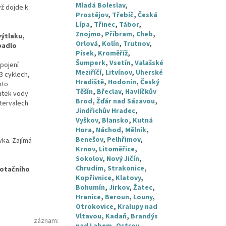
Mladá Boleslav
,
ž dojde k
Prostějov
,
Třebíč
,
Česká
Lípa
,
Třinec
,
Tábor
,
Znojmo
,
Příbram
,
Cheb
,
výtlaku,
Orlová
,
Kolín
,
Trutnov
,
padlo
Písek
,
Kroměříž
,
Šumperk
,
Vsetín
,
Valašské
pojení
Meziříčí
,
Litvínov
,
Uherské
3 cyklech,
Hradiště
,
Hodonín
,
Český
nto
Těšín
,
Břeclav
,
Havlíčkův
atek vody
Brod
,
Žďár nad Sázavou
,
ntervalech
Jindřichův Hradec
,
Vyškov
,
Blansko
,
Kutná
Hora
,
Náchod
,
Mělník
,
Benešov
,
Pelhřimov
,
vka. Zajímá
Krnov
,
Litoměřice
,
Sokolov
,
Nový Jičín
,
Chrudim
,
Strakonice
,
dotačního
Kopřivnice
,
Klatovy
,
Bohumín
,
Jirkov
,
Žatec
,
Hranice
,
Beroun
,
Louny
,
Otrokovice
,
Kralupy nad
Vltavou
,
Kadaň
,
Brandýs
záznam
: