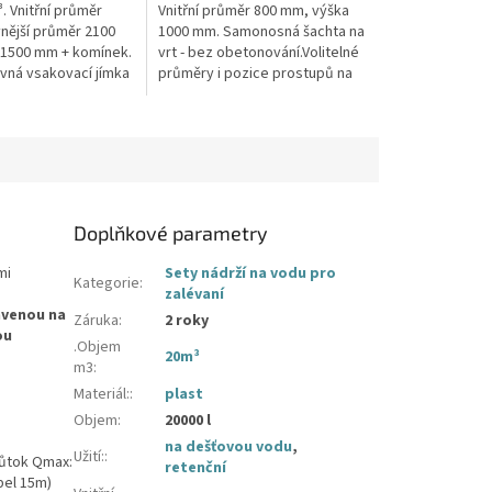
hvězdiček.
. Vnitřní průměr
Vnitřní průměr 800 mm, výška
nější průměr 2100
1000 mm. Samonosná šachta na
1500 mm + komínek.
vrt - bez obetonování.Volitelné
evná vsakovací jímka
průměry i pozice prostupů na
z potřeby
pažení vrtu, hadice i elektřinu -
í Průměr přítoku a
požadované průměry...
Doplňkové parametry
mi
Sety nádrží na vodu pro
Kategorie
:
zalévaní
avenou na
Záruka
:
2 roky
ou
.Objem
20m³
m3
:
Materiál:
:
plast
Objem
:
20000 l
na dešťovou vodu
,
Užití:
:
růtok Qmax:
retenční
bel 15m)