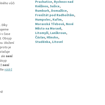
Prachatice
,
Rychnov nad
olného vůči
Kněžnou
,
Sušice
,
Rumburk
,
Domažlice
,
Frenštát pod Radhoštěm
,
Humpolec
,
Kuřim
,
Moravská Třebová
,
Nové
. Díky
Město na Moravě
,
učujeme
Litomyšl
,
Lanškroun
,
i v čase
Čáslav
,
Hlinsko
,
t
. Obsyp
Studénka
,
Litovel
u. Uložení
proto je
ostačuje
, ale
není
zásyp
rž
není
olte
nádrž
ně