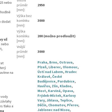
Vnitřní
125 nebo
průměr
2950
[mm]
:
ohodlné
Výška bez
komínku
3000
o dodat
[mm]
:
Výška
komínku
200 (možno prodloužit)
vy už
[mm]
:
i nebo
Vnější
t,
průměr
3000
[mm]
:
Praha
,
Brno
,
Ostrava
,
vat
Plzeň
,
Liberec
,
Olomouc
,
který
Ústí nad Labem
,
Hradec
ravíme na
Králové
,
České
Budějovice
,
Pardubice
,
Havířov
,
Zlín
,
Kladno
,
Most
,
Karviná
,
Opava
,
Frýdek-Místek
,
Karlovy
y vody
Vary
,
Jihlava
,
Teplice
,
 závlahy
Děčín
,
Chomutov
,
Přerov
,
s tlaku a
Jablonec nad Nisou
,
 na