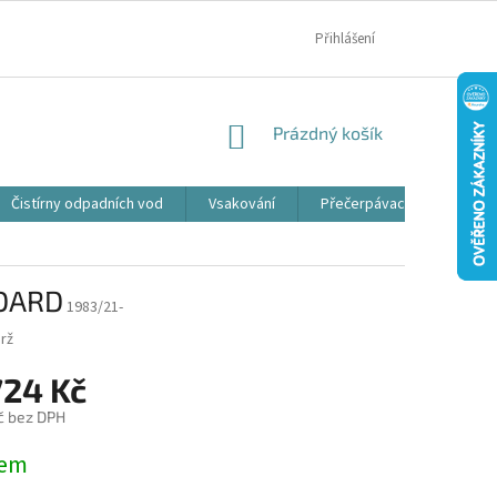
MOJE OBJEDNÁVKA
Přihlášení
NÁKUPNÍ
Prázdný košík
KOŠÍK
Čistírny odpadních vod
Vsakování
Přečerpávací jímky
NDARD
1983/21-
rž
724 Kč
č bez DPH
dem