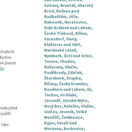
nad Labem
,
Ostrov
,
Svitavy
,
Bruntál
,
Uherský
Brod
,
Rožnov pod
Radhoštěm
,
Jičín
,
Rakovník
,
Neratovice
,
Dvůr Králové nad Labem
,
Česká Třebová
,
Bílina
,
Varnsdorf
,
Slaný
,
Klášterec nad Ohří
,
Mariánské Lázně
,
ých ploch
Nymburk
,
Ústí nad Orlicí
,
oduchou
Turnov
,
Chodov
,
 se pouze
Rokycany
,
Hlučín
,
rže
Poděbrady
,
Zábřeh
,
Šternberk
,
Krupka
,
Říčany
,
Český Krumlov
,
Roudnice nad Labem
,
Aš
,
Tachov
,
Vrchlabí
,
Jaroměř
,
Vysoké Mýto
,
Nový Bor
,
Holešov
,
Vlašim
,
 vodu před
Uničov
,
Jeseník
,
Velké
yužití
Meziříčí
,
Čelákovice
,
Kyjov
,
Veselí nad
u Vám
Moravou
,
Boskovice
,