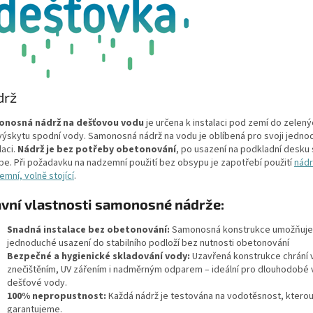
drž
nosná nádrž na dešťovou vodu
je určena k instalaci pod zemí do zelen
výskytu spodní vody. Samonosná nádrž na vodu je oblíbená pro svoji jedn
laci.
Nádrž je bez potřeby obetonování
, po usazení na podkladní desku
pe. Při požadavku na nadzemní použití bez obsypu je zapotřebí použití
nád
mní, volně stojící
.
avní vlastnosti samonosné nádrže:
Snadná instalace bez obetonování:
Samonosná konstrukce umožňuje
jednoduché usazení do stabilního podloží bez nutnosti obetonování
Bezpečné a hygienické skladování vody:
Uzavřená konstrukce chrání
znečištěním, UV zářením i nadměrným odparem – ideální pro dlouhodobé v
dešťové vody.
100% nepropustnost:
Každá nádrž je testována na vodotěsnost, ktero
garantujeme.