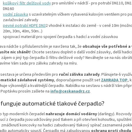
košíkový filtr dešťové vody
pro umístění v nádrží - pro potrubí DN110, DN
DN160
vodní zásuvka
s uzavíratelným víčkem vybavená kulovým ventilem pro p
zavlažování zahrady
pevné potrubí HDPE DN3
2 vhodné k instalaci do země - v ceně 10m (možn
20m, 30m, 40m, 50m...)
spojovací materiál pro spojení čerpadla s hadicí a vodní zásuvkou
ava nádrže s příslušenstvím je navržena tak, že
obsahuje vše potřebné a 
síte nic shánět
! Chcete sestavu doplnit o další vodní zásuvky, delší hadic
zájem o jiný typ čerpadla či filtru dešťové vody? Neváhejte se na nás obráti
ravíme Vám sadu pro zálivku zahrady na míru.
 sestava je určena především pro
ruční zálivku zahrady
. Plánujete-li využí
matické závlahové systémy
, doporučujeme použít set
ZAHRADA TOP
, 
uje výkonnější a kvalitnější čerpadlo. Nabídku na sestavu s nádrží Vám přip
. Poptávku prosím zašlete na
info@ceskanadrz.cz
.
 funguje automatické tlakové čerpadlo?
o typ moderních čerpadel
nahrazuje domácí vodárny
(darlingy). Rozvod
ucí z čerpadla jsou udržovány pod tlakem a při otevření kohoutku, spuštění
 zmáčknutí koncovky na hadici zabudovaný tlakový spínač zaznamená pokle
adlo automaticky spustí. Čerpadlo má zabudovanou
ochranu proti chodu