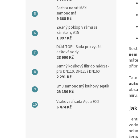
Šachta na vrt MAXI -
samonosná
9 668 Kč
Zelený poklop v rámu se
zámkem, A15
1 997 Kč
DŮM TOP - Sada pro využití
Sest
dešťové vody
nemu
28 990 Kč
máte 
přip
Jemný košíkový filtr do nádrže -
pro DN110, DN125 i DN160
2 291 Kč
Tato
auto
3m3 samonosný kruhový septik
obsah
25 156 Kč
míru
Vsakovací sada Aqua 900l
Jak
6 474 Kč
Tent
vedo
nebo
čerp