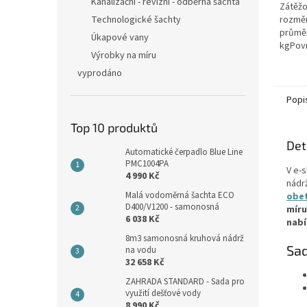
hvězdi
Kanalizační - revizní - odběrná šachta
Zátěžo
Technologické šachty
rozměr
průmě
Úkapové vany
kgPovr
Výrobky na míru
protis
šedáMa
vyprodáno
vybave
Popi
Top 10 produktů
Det
Automatické čerpadlo Blue Line
PMC1004PA
V e-
4 990 Kč
nádr
Malá vodoměrná šachta ECO
obe
D400/V1200 - samonosná
míru
6 038 Kč
nab
8m3 samonosná kruhová nádrž
Sad
na vodu
32 658 Kč
ZAHRADA STANDARD - Sada pro
využití dešťové vody
8 990 Kč