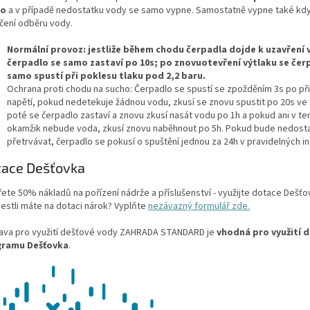
ho
a v případě nedostatku vody se samo vypne. Samostatně vypne také kdy
čení odběru vody.
Normální provoz: jestliže během chodu čerpadla dojde k uzavření 
čerpadlo se samo zastaví po 10s; po znovuotevření výtlaku se čer
samo spustí při poklesu tlaku pod 2,2 baru.
Ochrana proti chodu na sucho: Čerpadlo se spustí se zpožděním 3s po při
napětí, pokud nedetekuje žádnou vodu, zkusí se znovu spustit po 20s ve 
poté se čerpadlo zastaví a znovu zkusí nasát vodu po 1h a pokud ani v te
okamžik nebude voda, zkusí znovu naběhnout po 5h. Pokud bude nedost
přetrvávat, čerpadlo se pokusí o spuštění jednou za 24h v pravidelných i
tace Dešťovka
řete 50% nákladů na pořízení nádrže a příslušenství - využijte dotace Dešťo
jestli máte na dotaci nárok? Vyplňte
nezávazný formulář zde.
ava pro využití dešťové vody ZAHRADA STANDARD je
vhodná pro využití 
gramu Dešťovka
.