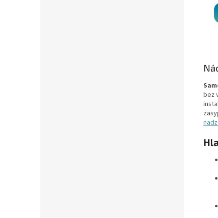
Ná
Samo
bez 
insta
zasy
nadze
Hl