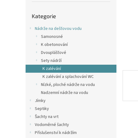
p
a
Přeskočit
n
Kategorie
kategorie
e
l
Nádrže na dešťovou vodu
Samonosné
K obetonování
Dvouplášťové
Sety nádrží
K zalévání
K zalévání a splachování WC
Nízké, ploché nádrže na vodu
Nadzemní nádrže na vodu
Jímky
Septiky
Šachty na vrt
Vodoměrné šachty
Příslušenství k nádržím