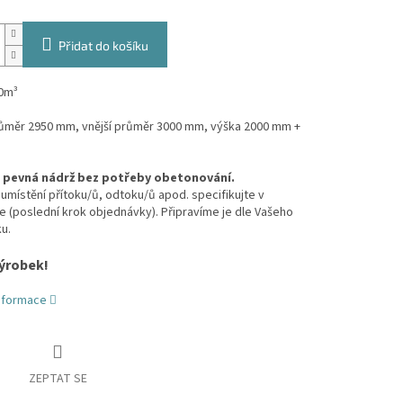
Přidat do košíku
0m³
průměr 2950 mm, vnější průměr 3000 mm, výška 2000 mm +
, pevná nádrž bez potřeby obetonování.
umístění přítoku/ů, odtoku/ů apod. specifikujte v
(poslední krok objednávky). Připravíme je dle Vašeho
u.
ýrobek!
informace
ZEPTAT SE