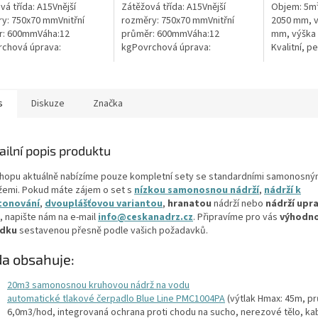
ček.
hvězdiček.
hvězdiček.
vá třída: A15Vnější
Zátěžová třída: A15Vnější
Objem: 5m³
y: 750x70 mmVnitřní
rozměry: 750x70 mmVnitřní
2050 mm, v
r: 600mmVáha:12
průměr: 600mmVáha:12
mm, výška 
chová úprava:
kgPovrchová úprava:
Kvalitní, p
kluzBarva: černá / černo-
protiskluzBarva:
(nádrž) be
teriál: PEPoklop je
zelenámateriál: PEPoklop je
obetonován
n 2 šrouby pro...
vybaven 2 šrouby pro
odtoku +...
uzamčení/zajištění...
s
Diskuze
Značka
ailní popis produktu
shopu aktuálně nabízíme pouze kompletní sety se standardními samonosný
žemi. Pokud máte zájem o set s
nízkou samonosnou nádrží
,
nádrží k
tonování
,
dvouplášťovou variantou
,
hranatou
nádrží nebo
nádrží upr
, napište nám na e-mail
info@ceskanadrz.cz
. Připravíme pro vás
výhodn
ídku
sestavenou přesně podle vašich požadavků.
a obsahuje:
20m3 samonosnou kruhovou nádrž na vodu
automatické tlakové čerpadlo Blue Line PMC1004PA
(výtlak Hmax: 45m, p
6,0m3/hod, integrovaná ochrana proti chodu na sucho, nerezové tělo, ka