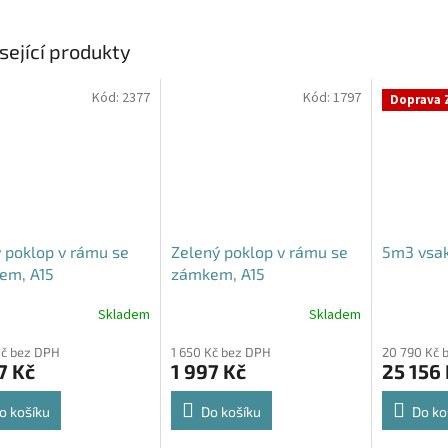
sející produkty
Kód:
2377
Kód:
1797
Doprava 
 poklop v rámu se
Zelený poklop v rámu se
5m3 vsak
em, A15
zámkem, A15
Skladem
Skladem
rné
Průměrné
Průměrné
cení
hodnocení
hodnocení
Kč bez DPH
1 650 Kč bez DPH
20 790 Kč 
ktu
produktu
produktu
7 Kč
1 997 Kč
25 156
je
je
4,6
5,0
z
z
o košíku
Do košíku
Do ko
5
5