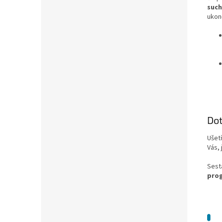
suc
ukon
Do
Ušet
Vás, 
Sest
pro