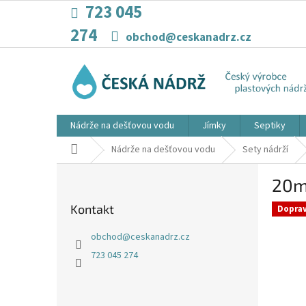
Přejít
723 045
na
274
obsah
obchod@ceskanadrz.cz
Nádrže na dešťovou vodu
Jímky
Septiky
Domů
Nádrže na dešťovou vodu
Sety nádrží
P
20m
o
s
Kontakt
Dopra
t
r
obchod
@
ceskanadrz.cz
a
723 045 274
n
n
í