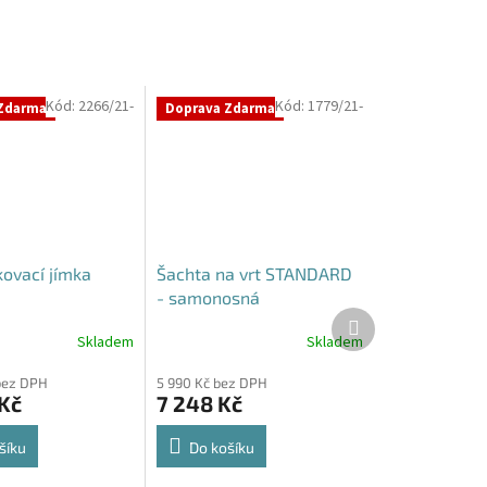
Kód:
2266/21-
Kód:
1779/21-
Zdarma
Doprava Zdarma
ovací jímka
Šachta na vrt STANDARD
- samonosná
Další
produkt
Skladem
Skladem
Průměrné
hodnocení
bez DPH
5 990 Kč bez DPH
produktu
 Kč
7 248 Kč
je
4,3
z
šíku
Do košíku
5