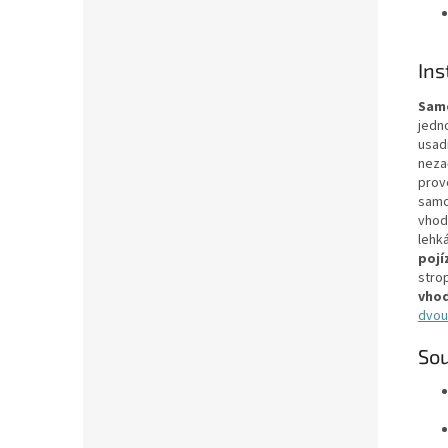
Ins
Sam
jedn
usadi
neza
prov
samo
vhodn
lehk
pojí
stro
vhod
dvou
Sou