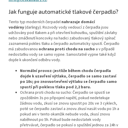
info@ceskanadrz.cz
.
Jak funguje automatické tlakové čerpadlo?
Tento typ moderních čerpadel
nahrazuje domácí
vodárny
(darlingy). Rozvody vody vedoucí z čerpadla jsou
udržovány pod tlakem a při otevření kohoutku, spuštění závlahy
nebo zmáčknutí koncovky na hadici zabudovaný tlakový spínač
zaznamená pokles tlaku a čerpadlo automaticky spustí. Čerpadlo
má zabudovanou
ochranu proti chodu na sucho
a v případě
nedostatku vody se samo vypne. Samostatně vypne také když
dojde k ukončení odběru vody.
Normální provoz: jestliže během chodu čerpadla
dojde k uzavření výtlaku, čerpadlo se samo zastaví
po 10s; po znovuotevření výtlaku se čerpadlo samo
spustí při poklesu tlaku pod 2,2 baru.
Ochrana proti chodu na sucho: Čerpadlo se spustí se
zpožděním 3s po připojení napětí, pokud nedetekuje
žádnou vodu, zkusí se znovu spustit po 20s ve 3 cyklech,
poté se čerpadlo zastaví a znovu zkusí nasát vodu po 1h a
pokud ani v tento okamžik nebude voda, zkusí znovu
naběhnout po 5h. Pokud bude nedostatek vody
přetrvávat, čerpadlo se pokusí o spuštění jednou za 24h v