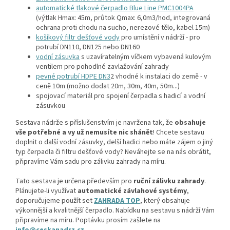
automatické tlakové čerpadlo Blue Line PMC1004PA
(výtlak Hmax: 45m, průtok Qmax: 6,0m3/hod, integrovaná
ochrana proti chodu na sucho, nerezové tělo, kabel 15m)
košíkový filtr dešťové vody
pro umístění v nádrží - pro
potrubí DN110, DN125 nebo DN160
vodní zásuvka
s uzavíratelným víčkem vybavená kulovým
ventilem pro pohodlné zavlažování zahrady
pevné potrubí HDPE DN3
2 vhodné k instalaci do země - v
ceně 10m (možno dodat 20m, 30m, 40m, 50m...)
spojovací materiál pro spojení čerpadla s hadicí a vodní
zásuvkou
Sestava nádrže s příslušenstvím je navržena tak, že
obsahuje
vše potřebné a vy už nemusíte nic shánět
! Chcete sestavu
doplnit o další vodní zásuvky, delší hadici nebo máte zájem o jiný
typ čerpadla či filtru dešťové vody? Neváhejte se na nás obrátit,
připravíme Vám sadu pro zálivku zahrady na míru.
Tato sestava je určena především pro
ruční zálivku zahrady
.
Plánujete-li využívat
automatické závlahové systémy
,
doporučujeme použít set
ZAHRADA TOP
, který obsahuje
výkonnější a kvalitnější čerpadlo. Nabídku na sestavu s nádrží Vám
připravíme na míru. Poptávku prosím zašlete na