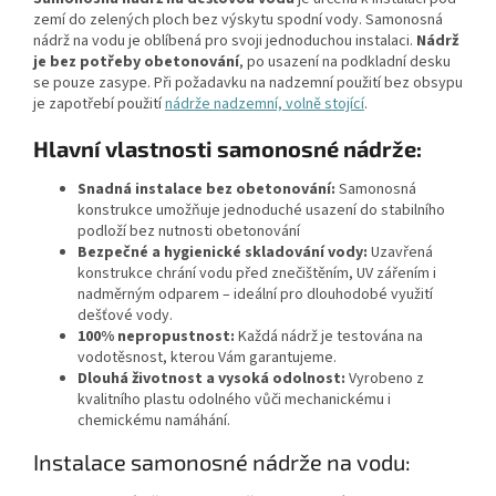
zemí do zelených ploch bez výskytu spodní vody. Samonosná
nádrž na vodu je oblíbená pro svoji jednoduchou instalaci.
Nádrž
je bez potřeby obetonování
, po usazení na podkladní desku
se pouze zasype. Při požadavku na nadzemní použití bez obsypu
je zapotřebí použití
nádrže nadzemní, volně stojící
.
Hlavní vlastnosti samonosné nádrže:
Snadná instalace bez obetonování:
Samonosná
konstrukce umožňuje jednoduché usazení do stabilního
podloží bez nutnosti obetonování
Bezpečné a hygienické skladování vody:
Uzavřená
konstrukce chrání vodu před znečištěním, UV zářením i
nadměrným odparem – ideální pro dlouhodobé využití
dešťové vody.
100% nepropustnost:
Každá nádrž je testována na
vodotěsnost, kterou Vám garantujeme.
Dlouhá životnost a vysoká odolnost:
Vyrobeno z
kvalitního plastu odolného vůči mechanickému i
chemickému namáhání.
Instalace samonosné nádrže na vodu: