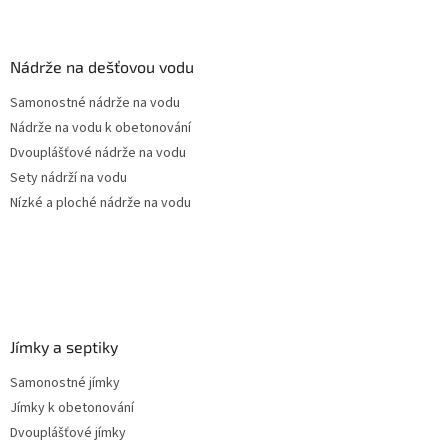
á
p
a
Nádrže na dešťovou vodu
t
Samonostné nádrže na vodu
í
Nádrže na vodu k obetonování
Dvouplášťové nádrže na vodu
Sety nádrží na vodu
Nízké a ploché nádrže na vodu
Jímky a septiky
Samonostné jímky
Jímky k obetonování
Dvouplášťové jímky