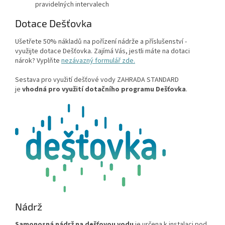
pravidelných intervalech
Dotace Dešťovka
Ušetřete 50% nákladů na pořízení nádrže a příslušenství -
využijte dotace Dešťovka. Zajímá Vás, jestli máte na dotaci
nárok? Vyplňte
nezávazný formulář zde.
Sestava pro využití dešťové vody ZAHRADA STANDARD
je
vhodná pro využití dotačního programu Dešťovka
.
Nádrž
Samonosná nádrž na dešťovou vodu
je určena k instalaci pod