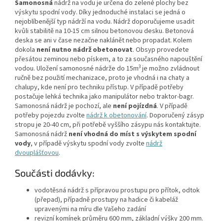
Samonosná
nádrž na vodu je určena do zelené plochy bez
výskytu spodní vody. Díky jednoduché instalaci se jedná o
nejoblíbenější typ nádrží na vodu. Nádrž doporučujeme usadit
kvůli stabilitě na 10-15 cm silnou betonovou desku. Betonová
deska se ani v čase nezačne naklánět nebo propadat. Kolem
dokola
není nutno nádrž obetonovat
. Obsyp provedete
přesátou zeminou nebo pískem, a to za současného napouštění
3
vodou. Uložení samonosné nádrže do 15m
je možno zvládnout
ručně bez použití mechanizace, proto je vhodná i na chaty a
chalupy, kde není pro techniku přístup. V případě potřeby
postačuje lehká technika jako manipulátor nebo traktor-bagr.
Samonosná nádrž je pochozí, ale
není pojízdná
. V případě
potřeby pojezdu zvolte
nádrž k obetonování
. Doporučený zásyp
stropu je 20-40 cm, při potřebě vyššího zásypu nás kontaktujte.
Samonosná nádrž
není vhodná do míst s výskytem spodní
vody
, v případě výskytu spodní vody zvolte
nádrž
dvouplášťovou
.
Součásti dodávky:
vodotěsná nádrž s přípravou prostupu pro přítok, odtok
(přepad), případně prostupy na hadice či kabeláž
upravenými na míru dle Vašeho zadání
revizní komínek průměru 600 mm, základní výšky 200 mm.