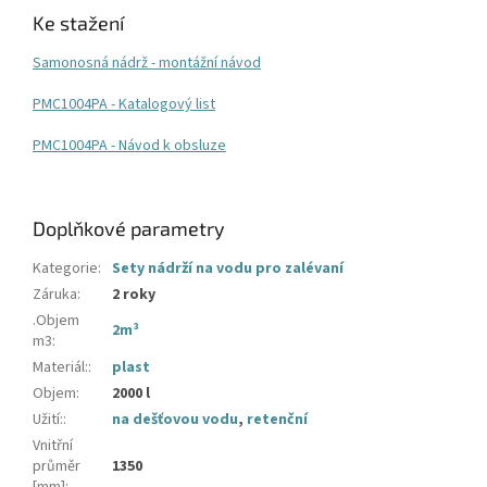
Ke stažení
Samonosná nádrž - montážní návod
PMC1004PA - Katalogový list
PMC1004PA - Návod k obsluze
Doplňkové parametry
Kategorie
:
Sety nádrží na vodu pro zalévaní
Záruka
:
2 roky
.Objem
2m³
m3
:
Materiál:
:
plast
Objem
:
2000 l
Užití:
:
na dešťovou vodu
,
retenční
Vnitřní
průměr
1350
[mm]
: