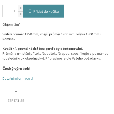
Přidat do košíku
Objem: 2m³
Vnitřní průměr 1350 mm, vnější průměr 1400 mm, výška 1500 mm +
komínek
Kvalitní, pevná nádrž bez potřeby obetonování.
Průměr a umístění přítoku/ů, odtoku/ů apod. specifikujte v poznámce
(poslední krok objednávky). Připravíme je dle Vašeho požadavku.
Český výrobek!
Detailní informace
ZEPTAT SE