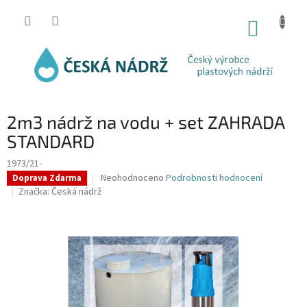
Přejít
na
NÁKUP
obsah
KOŠÍK
2m3 nádrž na vodu + set ZAHRADA
STANDARD
1973/21-
Průměrné
Neohodnoceno
Podrobnosti hodnocení
Doprava Zdarma
hodnocení
Značka:
Česká nádrž
produktu
je
0,0
z
5
hvězdiček.