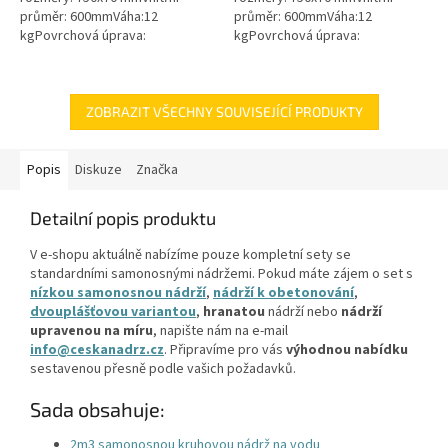
průměr: 600mmVáha:12
průměr: 600mmVáha:12
kgPovrchová úprava:
kgPovrchová úprava:
protiskluzBarva: černá / černo-
protiskluzBarva: zelenámateriál:
šedáMateriál: PEPoklop je
PEPoklop je vybaven 2 šrouby
vybaven 2 šrouby pro...
pro uzamčení/zajištění...
ZOBRAZIT VŠECHNY SOUVISEJÍCÍ PRODUKTY
Popis
Diskuze
Značka
Detailní popis produktu
V e-shopu aktuálně nabízíme pouze kompletní sety se
standardními samonosnými nádržemi. Pokud máte zájem o set s
nízkou samonosnou nádrží
,
nádrží k obetonování
,
dvouplášťovou variantou
,
hranatou
nádrží nebo
nádrží
upravenou na míru
, napište nám na e-mail
info@ceskanadrz.cz
. Připravíme pro vás
výhodnou nabídku
sestavenou přesně podle vašich požadavků.
Sada obsahuje:
2m3 samonosnou kruhovou nádrž na vodu