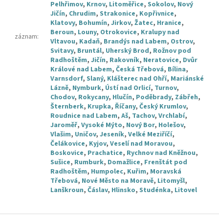
Pelhřimov
,
Krnov
,
Litoměřice
,
Sokolov
,
Nový
Jičín
,
Chrudim
,
Strakonice
,
Kopřivnice
,
Klatovy
,
Bohumín
,
Jirkov
,
Žatec
,
Hranice
,
Beroun
,
Louny
,
Otrokovice
,
Kralupy nad
záznam
:
Vltavou
,
Kadaň
,
Brandýs nad Labem
,
Ostrov
,
Svitavy
,
Bruntál
,
Uherský Brod
,
Rožnov pod
Radhoštěm
,
Jičín
,
Rakovník
,
Neratovice
,
Dvůr
Králové nad Labem
,
Česká Třebová
,
Bílina
,
Varnsdorf
,
Slaný
,
Klášterec nad Ohří
,
Mariánské
Lázně
,
Nymburk
,
Ústí nad Orlicí
,
Turnov
,
Chodov
,
Rokycany
,
Hlučín
,
Poděbrady
,
Zábřeh
,
Šternberk
,
Krupka
,
Říčany
,
Český Krumlov
,
Roudnice nad Labem
,
Aš
,
Tachov
,
Vrchlabí
,
Jaroměř
,
Vysoké Mýto
,
Nový Bor
,
Holešov
,
Vlašim
,
Uničov
,
Jeseník
,
Velké Meziříčí
,
Čelákovice
,
Kyjov
,
Veselí nad Moravou
,
Boskovice
,
Prachatice
,
Rychnov nad Kněžnou
,
Sušice
,
Rumburk
,
Domažlice
,
Frenštát pod
Radhoštěm
,
Humpolec
,
Kuřim
,
Moravská
Třebová
,
Nové Město na Moravě
,
Litomyšl
,
Lanškroun
,
Čáslav
,
Hlinsko
,
Studénka
,
Litovel
Z