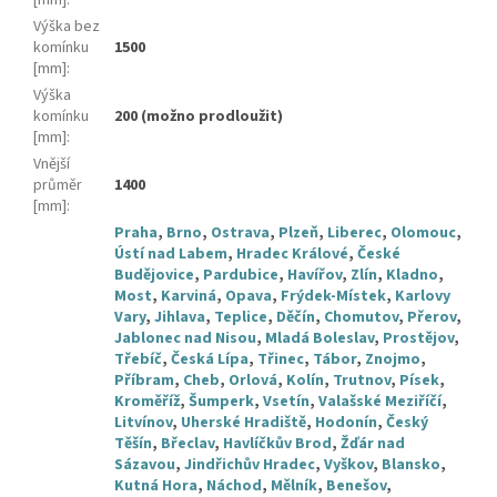
Výška bez
komínku
1500
[mm]
:
Výška
komínku
200 (možno prodloužit)
[mm]
:
Vnější
průměr
1400
[mm]
:
Praha
,
Brno
,
Ostrava
,
Plzeň
,
Liberec
,
Olomouc
,
Ústí nad Labem
,
Hradec Králové
,
České
Budějovice
,
Pardubice
,
Havířov
,
Zlín
,
Kladno
,
Most
,
Karviná
,
Opava
,
Frýdek-Místek
,
Karlovy
Vary
,
Jihlava
,
Teplice
,
Děčín
,
Chomutov
,
Přerov
,
Jablonec nad Nisou
,
Mladá Boleslav
,
Prostějov
,
Třebíč
,
Česká Lípa
,
Třinec
,
Tábor
,
Znojmo
,
Příbram
,
Cheb
,
Orlová
,
Kolín
,
Trutnov
,
Písek
,
Kroměříž
,
Šumperk
,
Vsetín
,
Valašské Meziříčí
,
Litvínov
,
Uherské Hradiště
,
Hodonín
,
Český
Těšín
,
Břeclav
,
Havlíčkův Brod
,
Žďár nad
Sázavou
,
Jindřichův Hradec
,
Vyškov
,
Blansko
,
Kutná Hora
,
Náchod
,
Mělník
,
Benešov
,