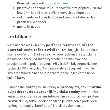
Komínek lze prodloužit
nástavcem
plastové nepochozí víko. Pochozí víko za příplatek 200 Kč
bez DPH. Široká paleta příplatkových poklopů
zde
dokumenty ke kolaudaci (osvědčení o vodotěsnosti a
prohlášení o shodě)
montážní návod
Certifikace
Naše nádrže mají
všechny potřebné certifikace, včetně
Stavebně technického osvědčení.
Kvalitu jejich konstrukce
máme ověřenou několika tisíci vyrobených kusů a statickými
posudky! Nádrže vyrábíme výhradně z certifikovaného
prvojakostního polypropylenu. Při výrobě nikdy nepoužíváme
technický PP - recyklát. Tyto recykláty ztrácejí velmi rychle
svoje vlastnosti. Snadno je poznáte podle jejich černé nebo
hnědé barvy.
Samonosné nádrže jsou navrženy a vyrobeny tak, aby i
prázdné
byly schopny odolávat vnějšímu tlaku zeminy
. Uvnitř nebo
vně jsou vyztuženy svislým žebrováním a vodorovnými prstenci
zaručujícími vysokou odolnost. Strop je vyztužen a podepřen
opěrnými sloupky, které se při instalaci vybetonují.