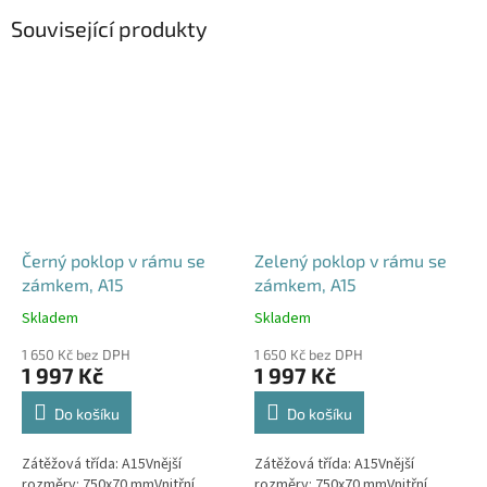
Související produkty
Černý poklop v rámu se
Zelený poklop v rámu se
zámkem, A15
zámkem, A15
Skladem
Skladem
Průměrné
Průměrné
hodnocení
hodnocení
1 650 Kč bez DPH
1 650 Kč bez DPH
produktu
produktu
1 997 Kč
1 997 Kč
je
je
4,5
4,6
Do košíku
Do košíku
z
z
5
5
Zátěžová třída: A15Vnější
Zátěžová třída: A15Vnější
hvězdiček.
hvězdiček.
rozměry: 750x70 mmVnitřní
rozměry: 750x70 mmVnitřní