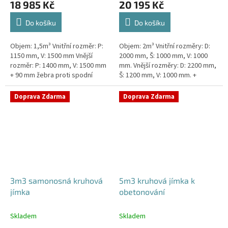
18 985 Kč
20 195 Kč
Do košíku
Do košíku
Objem: 1,5m³ Vnitřní rozměr: P:
Objem: 2m³ Vnitřní rozměry: D:
1150 mm, V: 1500 mm Vnější
2000 mm, Š: 1000 mm, V: 1000
rozměr: P: 1400 mm, V: 1500 mm
mm. Vnější rozměry: D: 2200 mm,
+ 90 mm žebra proti spodní
Š: 1200 mm, V: 1000 mm. +
vodě + komínek Jímka do míst s
komínek Jímka vhodná pod
vysokou hladinou spodní vody...
parkovací stání, komunikace i...
Doprava Zdarma
Doprava Zdarma
3m3 samonosná kruhová
5m3 kruhová jímka k
jímka
obetonování
Skladem
Skladem