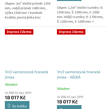
Objem: 2m³ Vnitřní průměr 1350
hvězdiček.
Objem: 1,5m³ Vnitřní rozměry: D:
mm, vnější průměr 1400 mm,
1500 mm, Š: 1000 mm, V: 1000
výška 1500 mm + komínek
mm. Vnější rozměry: D: 1700 mm,
Kvalitní, pevná jímka bez
Š: 1200 mm, V: 1000 mm. +
potřeby obetonování. Průměr
komínek. Jímka vhodná pod
přítoku specifikujte v
parkovací stání,...
poznámce...
Doprava Zdarma
Doprava Zdarma
1m3 samonosná hranatá
1m3 samonosná hranatá
jímka
jímka - NÍZKÁ
Skladem
Průměrné
Skladem
hodnocení
14 890 Kč bez DPH
produktu
18 017 Kč
14 890 Kč bez DPH
je
18 017 Kč
4,5
Do košíku
z