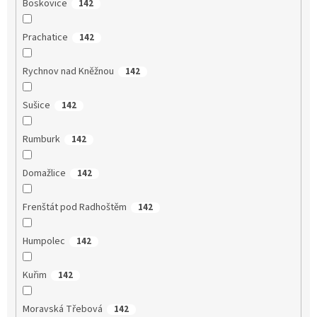
Boskovice
142
Prachatice
142
Rychnov nad Kněžnou
142
Sušice
142
Rumburk
142
Domažlice
142
Frenštát pod Radhoštěm
142
Humpolec
142
Kuřim
142
Moravská Třebová
142