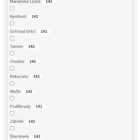
Mariánské Lázně
142
Nymburk
142
Ústí nad Orlicí
142
Turnov
142
Chodov
142
Rokycany
142
Hlučín
142
Poděbrady
142
Zábřeh
142
Šternberk
142