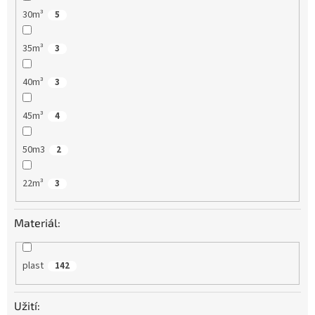
30m³
5
35m³
3
40m³
3
45m³
4
50m3
2
22m³
3
Materiál:
plast
142
Užití: