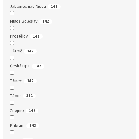
Jablonec nad Nisou
142
Mladá Boleslav
142
Prostějov
142
Třebíč
142
Česká Lípa
142
Třinec
142
Tábor
142
Znojmo
142
Příbram
142