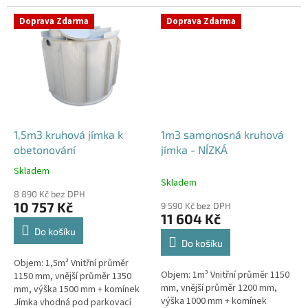
komunikace i terasy Průměr
potřeby obetonování. Průměr
přítoku specifikujte v...
přítoku specifikujte v...
Doprava Zdarma
Doprava Zdarma
1,5m3 kruhová jímka k
1m3 samonosná kruhová
obetonování
jímka - NÍZKÁ
Skladem
Průměrné
Skladem
hodnocení
8 890 Kč bez DPH
produktu
10 757 Kč
9 590 Kč bez DPH
je
11 604 Kč
5,0
Do košíku
z
Do košíku
5
Objem: 1,5m³ Vnitřní průměr
hvězdiček.
Objem: 1m³ Vnitřní průměr 1150
1150 mm, vnější průměr 1350
mm, vnější průměr 1200 mm,
mm, výška 1500 mm + komínek
výška 1000 mm + komínek
Jímka vhodná pod parkovací