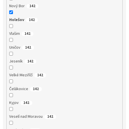
Nový Bor
142
Holešov
142
Vlašim
142
Uničov
142
Jeseník
142
Velké Meziříčí
142
Čelákovice
142
Kyjov
142
Veselí nad Moravou
142