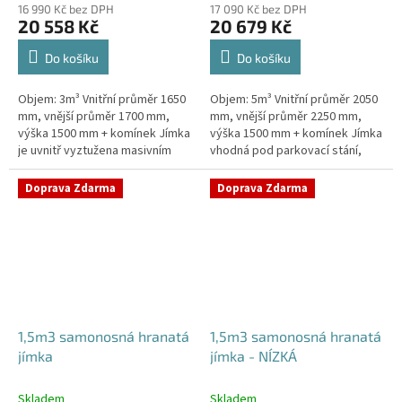
16 990 Kč bez DPH
17 090 Kč bez DPH
20 558 Kč
20 679 Kč
Do košíku
Do košíku
Objem: 3m³ Vnitřní průměr 1650
Objem: 5m³ Vnitřní průměr 2050
mm, vnější průměr 1700 mm,
mm, vnější průměr 2250 mm,
výška 1500 mm + komínek Jímka
výška 1500 mm + komínek Jímka
je uvnitř vyztužena masivním
vhodná pod parkovací stání,
žebrováním pro garanci její
komunikace i terasy Průměr
samonosnosti.Kvalitní, pevná...
přítoku specifikujte v...
Doprava Zdarma
Doprava Zdarma
1,5m3 samonosná hranatá
1,5m3 samonosná hranatá
jímka
jímka - NÍZKÁ
Skladem
Skladem