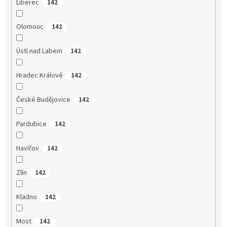
Liberec
142
Olomouc
142
Ústí nad Labem
142
Hradec Králové
142
České Budějovice
142
Pardubice
142
Havířov
142
Zlín
142
Kladno
142
Most
142