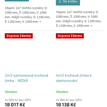
Do košíku
5
Objem: 1m³ Vnitřní rozměry: D:
hvězdiček.
Objem: 1m³ Vnitřní rozměry: D:
1000 mm, Š: 1000 mm, V: 1000
1000 mm, Š: 1000 mm, V: 1000
mm. Vnější rozměry: D: 1200 mm,
mm. Vnější rozměry: D: 1200 mm,
Š: 1200 mm, V: 1000 mm. +
Š: 1200 mm, V: 1000 mm. +
komínek Kvalitní, pevná jímka
komínek Snížené provedení s
bez potřeby obetonování....
výškou těla pouhý 1m!...
Doprava Zdarma
Doprava Zdarma
2m3 samonosná kruhová
4m3 kruhová jímka k
jímka - NÍZKÁ
obetonování
Skladem
Skladem
14 890 Kč bez DPH
14 990 Kč bez DPH
18 017 Kč
18 138 Kč