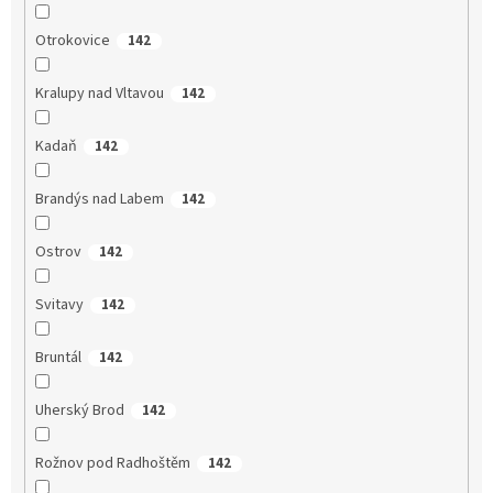
Otrokovice
142
Kralupy nad Vltavou
142
Kadaň
142
Brandýs nad Labem
142
Ostrov
142
Svitavy
142
Bruntál
142
Uherský Brod
142
Rožnov pod Radhoštěm
142