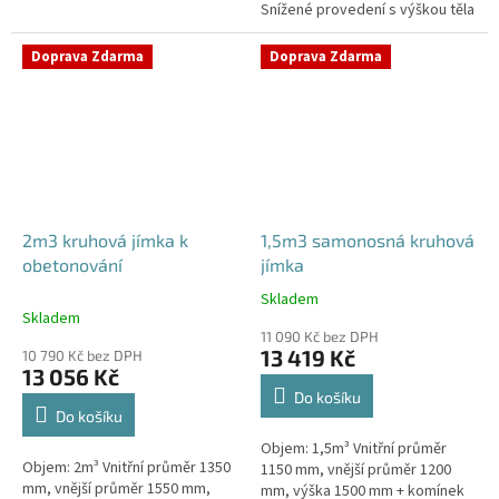
Snížené provedení s výškou těla
stání, komunikace i terasy
pouhý 1m! Kvalitní, pevná jímka
Průměr přítoku specifikujte v...
bez potřeby obetonování
Doprava Zdarma
Doprava Zdarma
Průměr...
2m3 kruhová jímka k
1,5m3 samonosná kruhová
obetonování
jímka
Skladem
Průměrné
Skladem
hodnocení
11 090 Kč bez DPH
produktu
13 419 Kč
10 790 Kč bez DPH
je
13 056 Kč
4,2
Do košíku
z
Do košíku
5
Objem: 1,5m³ Vnitřní průměr
hvězdiček.
Objem: 2m³ Vnitřní průměr 1350
1150 mm, vnější průměr 1200
mm, vnější průměr 1550 mm,
mm, výška 1500 mm + komínek