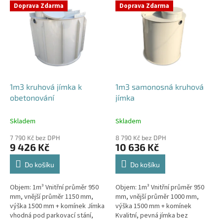
V
Doprava Zdarma
Doprava Zdarma
ý
p
i
s
p
r
o
d
1m3 kruhová jímka k
1m3 samonosná kruhová
u
obetonování
jímka
k
t
Skladem
Skladem
ů
7 790 Kč bez DPH
8 790 Kč bez DPH
9 426 Kč
10 636 Kč
Do košíku
Do košíku
Objem: 1m³ Vnitřní průměr 950
Objem: 1m³ Vnitřní průměr 950
mm, vnější průměr 1150 mm,
mm, vnější průměr 1000 mm,
výška 1500 mm + komínek Jímka
výška 1500 mm + komínek
vhodná pod parkovací stání,
Kvalitní, pevná jímka bez