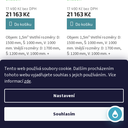
17 490 Kč bez DPH
17 490 Kč bez DPH
21 163 Kč
21 163 Kč
Do košíku
Do košíku
Objem: 1,5m³ Vnitřní rozměry: D:
Objem: 1,5m³ Vnitřní rozměry: D:
1500 mm, Š: 1000 mm, V: 1000
1500 mm, Š: 1000 mm, V: 1000
mm. Vnější rozměry: D: 1700 mm,
mm. Vnější rozměry: D: 1700 mm,
Š: 1200 mm, V: 1000 mm. +
Š: 1200 mm, V: 1000 mm. +
komínek Kvalitní, pevná jímka
komínek Snížené provedení s
bez potřeby...
výškou těla pouhý 1m!...
Virtuální asistent
Doprava Zdarma
Doprava Zdarma
Tento web používá soubory cookie. Dalším procházením
Online
tohoto webu vyjadřujete souhlas s jejich používáním.. Více
informací
zde
.
Nastavení
Začít konverzaci
3m3 hranatá jímka k
3m3 samonosná kruhová
Souhlasím
obetonování
jímka - NÍZKÁ