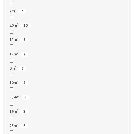
7m³
7
20m³
10
15m³
9
12m³
7
9m³
6
10m³
8
3,5m³
3
16m³
3
25m³
3