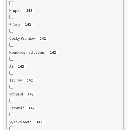
Krupka
142
Říčany
142
Český Krumlov
142
Roudnice nad Labem
142
Aš
142
Tachov
142
Vrchlabí
142
Jaroměř
142
Vysoké Mýto
142