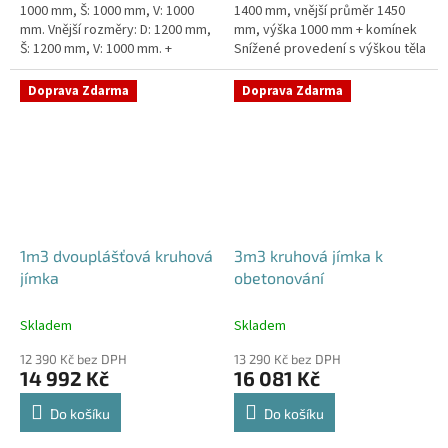
1000 mm, Š: 1000 mm, V: 1000
1400 mm, vnější průměr 1450
mm. Vnější rozměry: D: 1200 mm,
mm, výška 1000 mm + komínek
Š: 1200 mm, V: 1000 mm. +
Snížené provedení s výškou těla
komínek. Jímka vhodná pod
pouhý 1m! Kvalitní, pevná jímka
parkovací stání, komunikace...
bez potřeby obetonování...
Doprava Zdarma
Doprava Zdarma
1m3 dvouplášťová kruhová
3m3 kruhová jímka k
jímka
obetonování
Skladem
Skladem
12 390 Kč bez DPH
13 290 Kč bez DPH
14 992 Kč
16 081 Kč
Do košíku
Do košíku