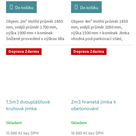
Do košíku
Do košíku
Objem: 2m³ Vnitřní průměr 1650
Objem: 4m³ Vnitřní průměr 1850
mm, vnější průměr 1700 mm,
mm, vnější průměr 2050 mm,
výška 1000 mm + komínek
výška 1500 mm + komínek Jímka
Snížené provedení s výškou těla
vhodná pod parkovací stání,
pouhý 1m! Kvalitní, pevná jímka
komunikace i terasy Průměr
bez potřeby obetonování
přítoku specifikujte v...
Doprava Zdarma
Doprava Zdarma
Průměr...
1,5m3 dvouplášťová
2m3 hranatá jímka k
kruhová jímka
obetonování
Skladem
Skladem
15 690 Kč bez DPH
16 690 Kč bez DPH