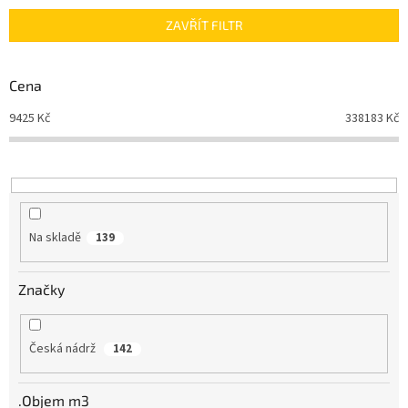
n
ZAVŘÍT FILTR
í
p
r
Cena
o
d
9425
Kč
338183
Kč
u
k
t
ů
Na skladě
139
Značky
Česká nádrž
142
.Objem m3