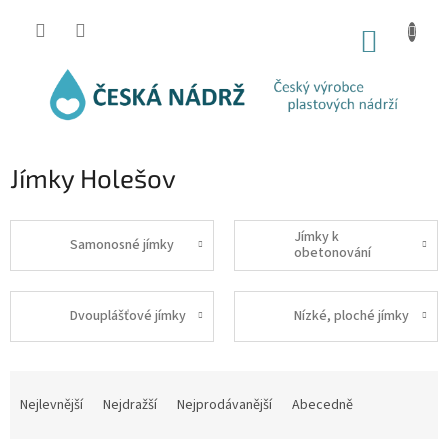
Přejít
na
NÁKUP
obsah
KOŠÍK
Jímky Holešov
Jímky k
Samonosné jímky
obetonování
Dvouplášťové jímky
Nízké, ploché jímky
Ř
a
Nejlevnější
Nejdražší
Nejprodávanější
Abecedně
z
e