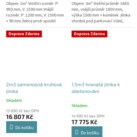
Objem: 1m³ Vnitřní rozměr: P:
Objem: 3m³ Vnitřní průměr 1650
950 mm, V: 1500 mm Vnější
mm, vnější průměr 1850 mm,
rozměr: P: 1200 mm, V: 1500 mm
výška 1500 mm + komínek Jímka
+ 90 mm žebra proti spodní
vhodná pod parkovací stání,
vodě + komínek Jímka do míst s
komunikace i terasy Průměr
vysokou hladinou spodní vody
přítoku specifikujte v...
Doprava Zdarma
Doprava Zdarma
–...
2m3 samonosná kruhová
1,5m3 hranatá jímka k
jímka
obetonování
Skladem
Průměrné
Skladem
hodnocení
13 890 Kč bez DPH
produktu
16 807 Kč
14 690 Kč bez DPH
je
17 775 Kč
4,3
Do košíku
z
Do košíku
5