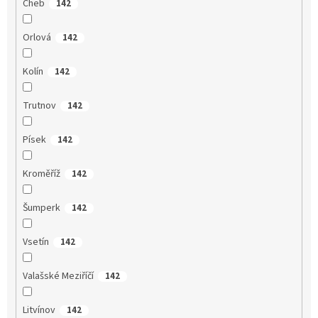
Cheb
142
Orlová
142
Kolín
142
Trutnov
142
Písek
142
Kroměříž
142
Šumperk
142
Vsetín
142
Valašské Meziříčí
142
Litvínov
142