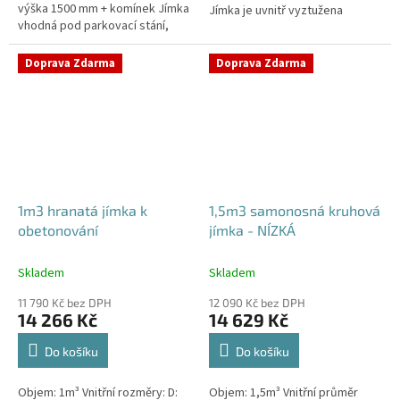
výška 1500 mm + komínek Jímka
Jímka je uvnitř vyztužena
vhodná pod parkovací stání,
masivním žebrováním pro
komunikace i terasy Průměr
garanci její
přítoku specifikujte v...
samonosnosti.Kvalitní, pevná...
Doprava Zdarma
Doprava Zdarma
1m3 hranatá jímka k
1,5m3 samonosná kruhová
obetonování
jímka - NÍZKÁ
Skladem
Skladem
11 790 Kč bez DPH
12 090 Kč bez DPH
14 266 Kč
14 629 Kč
Do košíku
Do košíku
Objem: 1m³ Vnitřní rozměry: D:
Objem: 1,5m³ Vnitřní průměr