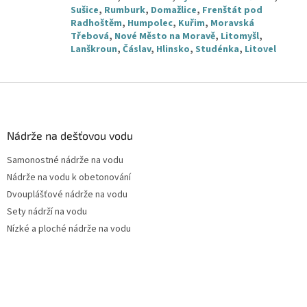
Sušice
,
Rumburk
,
Domažlice
,
Frenštát pod
Radhoštěm
,
Humpolec
,
Kuřim
,
Moravská
Třebová
,
Nové Město na Moravě
,
Litomyšl
,
Lanškroun
,
Čáslav
,
Hlinsko
,
Studénka
,
Litovel
Z
á
p
a
Nádrže na dešťovou vodu
t
Samonostné nádrže na vodu
í
Nádrže na vodu k obetonování
Dvouplášťové nádrže na vodu
Sety nádrží na vodu
Nízké a ploché nádrže na vodu