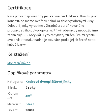
Certifikace
Naše jímky mají
všechny potřebné certifikace.
Kvalitu jejich
konstrukce máme ověřenu několika tisíci vyrobenými kusy.
Odpadní jímky vyrábíme výhradně z certifikovaného
prvojakostního polypropylenu. Při výrobě nikdy nepoužíváme
technický PP - recyklát. Tyto recykláty ztrácejí velmi rychle
svoje vlastnosti. Snadno je poznáte podle jejich černé nebo
hnědé barvy.
Ke stažení
Montážní návod
Doplňkové parametry
Kategorie
:
Kruhové dvouplášťové jímky
Záruka
:
2 roky
.Objem
3m³
m3
:
Materiál:
:
plast
Objem
:
3000 l