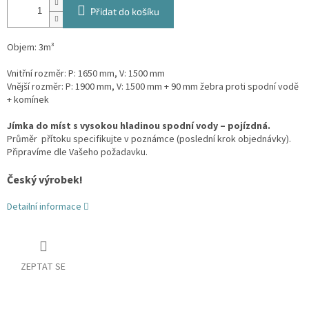
Přidat do košíku
Objem: 3m³
Vnitřní rozměr: P: 1650 mm, V: 1500 mm
Vnější rozměr: P: 1900 mm, V: 1500 mm + 90 mm žebra proti spodní vodě
+ komínek
Jímka do míst s vysokou hladinou spodní vody – pojízdná.
Průměr přítoku specifikujte v poznámce (poslední krok objednávky).
Připravíme dle Vašeho požadavku.
Český výrobek!
Detailní informace
ZEPTAT SE