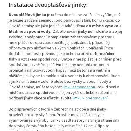
Instalace dvouplášťové jímky:
Dvouplášťová jímka
je určena do míst se zatížením vyšším, než
je běžné zatížení zeminou, pod parkovací stání, komunikace, do
jílovité zeminy ale jako jediná je také určena
do míst s vysokou
hladinou spodní vody
.
Zabetonování jímky není složité a lze jej
zvládnout svépomocí. Kompletním zabetonováním prostoru
mezi plášti i stropu zabezpečíte její pojízdnost, případně ji
připravíte pro uložení ve velkých hloubkách. Současně jímce
dodáte hmotnost i pevnost jako ochranu před deformačními
tlaky a vztlakem spodní vody. Beton v meziplášti je chráněn před
spodní vodou vnějším pláštěm tak, aby nemohla betonem
pronikat a nafukovat vodní kapsy mezi betonáží a vnitřním
pláštěm, jak by se to mohlo stát u varianty k obetonování. Bude-
li jímka umístěna v zelené ploše bez výskytu spodní vody a
jílovité zeminy, můžete vybrat
jímku samonosnou
. Pokud není v
místě instalace spodní voda ale jen vyšší statické zatížení a na
pořízení jímky chcete ušetřit, zvolte
jímku k obetonování
.
Do připravených otvorů v žebrech na stropě a dně jímky
provlečte roxory síly 8 mm. Prostor mezi plášti jímky je
vyarmován již z výroby. Jímku usaďte žebry na vnější straně dna
do vrstvy čerstvého betonu síly minimálně 12 cm. Připojte