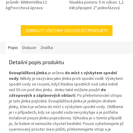
průměr: 600mmVáha:12
hloubka ponoru: 5 m výkon: 1,1
kgPovrchová úprava:
kW připojení: 2" jednofázový
protiskluzBarva: černá / černo-
motor 50 Hz kabel 10 m
šedáMateriál: PEPoklop je
hmotnost 24 kg
vybaven 2 šrouby pro...
ZOBRAZIT VŠECHNY SOUVISEJÍCÍ PRODUKTY
Popis
Diskuze
Značka
Detailní popis produktu
Dvouplášťová jímka
je určena
do míst s výskytem spodní
vody
. Někdy je nazývána jako jímka proti spodní vodě. Výskytem
spodní vody se rozumí, když hladina spodních vod sahá méně
než 50 cm pod dno jímky. Jímku také můžete použit
do
zátopových a záplavových oblastí
. Po přebetonování stropu
je tato jímka pojízdná. Dvouplášťová jímka je jediným druhem
jímky, která je určena do míst s výskytem spodní vody. Oblíbená
je i v případech, kdy se spodní voda nevyskytuje a je potřeba
instalovat pouze jímku pojezdovou. Výhodou je v tomto případě
je, že kolem ní nemusíte chystat bednění. Pouze vybetonujete již
vyarmovaný prostor mezi plášti, přebetonujete strop a je