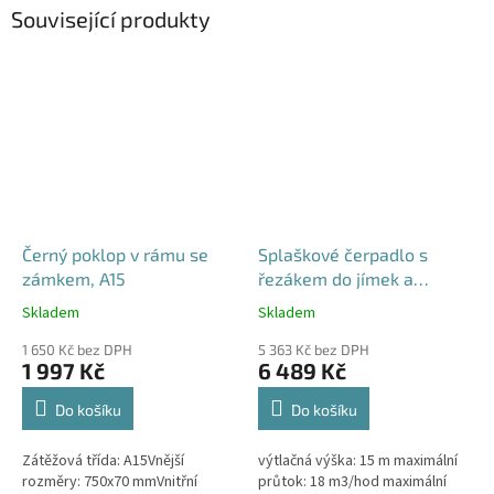
Související produkty
Černý poklop v rámu se
Splaškové čerpadlo s
zámkem, A15
řezákem do jímek a
septiků - Blue Line PQD 7-
Skladem
Skladem
Průměrné
Průměrné
12-1.1QGF, 230V,
hodnocení
hodnocení
1 650 Kč bez DPH
5 363 Kč bez DPH
produktu
produktu
1 997 Kč
6 489 Kč
je
je
4,5
5,0
Do košíku
Do košíku
z
z
5
5
Zátěžová třída: A15Vnější
výtlačná výška: 15 m maximální
hvězdiček.
hvězdiček.
rozměry: 750x70 mmVnitřní
průtok: 18 m3/hod maximální