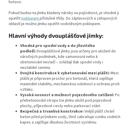
hotovo.
Pokud budou na jímku kladeny nároky na pojízdnost, je vhodné ji
opatřit
poklopem
příslušné třídy. Do záplavových a zátopových
oblastí je možno jímku opatřit vodotěsným poklopem.
Hlavní výhody dvouplášťové jímky:
Vhodná pro spodní vody a do jílovitého
podloží:
Dvouplášťové jímky jsou určeny pro uložení do
náročných podmínek, kde samonosná nebo k
obetonování nestačí – zvládají tlak spodní vody i
nestabilní zeminu.
Dvojitá konstrukce k vybetonování mezi plášti:
Mezi
plášti je připraven prostor pro betonáž, která zajišťuje
maximální stabilitu, mechanickou odolnost a ochranu proti
vztlaku.
Vysoká nosnost a možnost pojezdového zatížení:
Po
přebetonování stropu lze jímku uložit pod pojezdové
plochy, příjezdové cesty nebo parkovací stání.
Bezpečná a trvanlivá konstrukce:
Vnější plášť chrání
beton před průnikem vody, čímž zabraňuje vzniku vodních
kapes a zajišťuje dlouhou životnost systému.