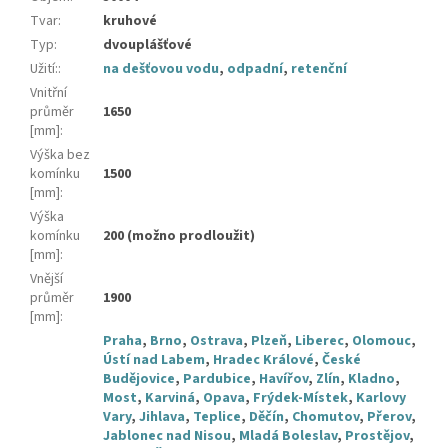
Tvar
:
kruhové
Typ
:
dvouplášťové
Užití:
:
na dešťovou vodu
,
odpadní
,
retenční
Vnitřní
průměr
1650
[mm]
:
Výška bez
komínku
1500
[mm]
:
Výška
komínku
200 (možno prodloužit)
[mm]
:
Vnější
průměr
1900
[mm]
:
Praha
,
Brno
,
Ostrava
,
Plzeň
,
Liberec
,
Olomouc
,
Ústí nad Labem
,
Hradec Králové
,
České
Budějovice
,
Pardubice
,
Havířov
,
Zlín
,
Kladno
,
Most
,
Karviná
,
Opava
,
Frýdek-Místek
,
Karlovy
Vary
,
Jihlava
,
Teplice
,
Děčín
,
Chomutov
,
Přerov
,
Jablonec nad Nisou
,
Mladá Boleslav
,
Prostějov
,