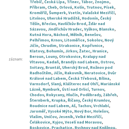
Třebíč
,
Česká Lípa
,
Třinec
,
Tábor
,
Znojmo
,
Příbram
,
Cheb
,
Orlová
,
Kolín
,
Trutnov
,
Písek
,
Kroměříž
,
Šumperk
,
Vsetín
,
Valašské Meziříčí
,
Litvínov
,
Uherské Hradiště
,
Hodonín
,
Český
Těšín
,
Břeclav
,
Havlíčkův Brod
,
Žďár nad
Sázavou
,
Jindřichův Hradec
,
Vyškov
,
Blansko
,
Kutná Hora
,
Náchod
,
Mělník
,
Benešov
,
Pelhřimov
,
Krnov
,
Litoměřice
,
Sokolov
,
Nový
Jičín
,
Chrudim
,
Strakonice
,
Kopřivnice
,
Klatovy
,
Bohumín
,
Jirkov
,
Žatec
,
Hranice
,
Beroun
,
Louny
,
Otrokovice
,
Kralupy nad
záznam
:
Vltavou
,
Kadaň
,
Brandýs nad Labem
,
Ostrov
,
Svitavy
,
Bruntál
,
Uherský Brod
,
Rožnov pod
Radhoštěm
,
Jičín
,
Rakovník
,
Neratovice
,
Dvůr
Králové nad Labem
,
Česká Třebová
,
Bílina
,
Varnsdorf
,
Slaný
,
Klášterec nad Ohří
,
Mariánské
Lázně
,
Nymburk
,
Ústí nad Orlicí
,
Turnov
,
Chodov
,
Rokycany
,
Hlučín
,
Poděbrady
,
Zábřeh
,
Šternberk
,
Krupka
,
Říčany
,
Český Krumlov
,
Roudnice nad Labem
,
Aš
,
Tachov
,
Vrchlabí
,
Jaroměř
,
Vysoké Mýto
,
Nový Bor
,
Holešov
,
Vlašim
,
Uničov
,
Jeseník
,
Velké Meziříčí
,
Čelákovice
,
Kyjov
,
Veselí nad Moravou
,
Boskovice
,
Prachatice
,
Rychnov nad Kněžnou
,