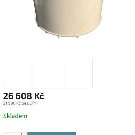
26 608 Kč
21 990 Kč bez DPH
Měrná
Skladem
cena: