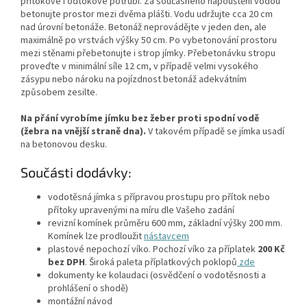
přítokové i odtokové potrubí. Za současného napouštění vodou
betonujte prostor mezi dvěma plášti. Vodu udržujte cca 20 cm
nad úrovní betonáže. Betonáž neprovádějte v jeden den, ale
maximálně po vrstvách výšky 50 cm. Po vybetonování prostoru
mezi stěnami přebetonujte i strop jímky. Přebetonávku stropu
proveďte v minimální síle 12 cm, v případě velmi vysokého
zásypu nebo nároku na pojízdnost betonáž adekvátním
způsobem zesilte.
Na přání vyrobíme jímku bez žeber proti spodní vodě
(žebra na vnější straně dna).
V takovém případě se jímka usadí
na betonovou desku.
Součásti dodávky:
vodotěsná jímka s přípravou prostupu pro přítok nebo
přítoky upravenými na míru dle Vašeho zadání
revizní komínek průměru 600 mm, základní výšky 200 mm.
Komínek lze prodloužit
nástavcem
plastové nepochozí víko. Pochozí víko za příplatek
200 Kč
bez DPH
. Široká paleta příplatkových poklopů
zde
dokumenty ke kolaudaci (osvědčení o vodotěsnosti a
prohlášení o shodě)
montážní návod