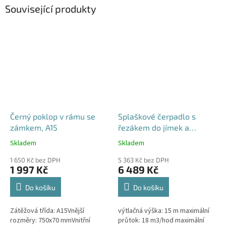
Související produkty
Černý poklop v rámu se
Splaškové čerpadlo s
zámkem, A15
řezákem do jímek a
septiků - Blue Line PQD 7-
Skladem
Skladem
Průměrné
Průměrné
12-1.1QGF, 230V,
hodnocení
hodnocení
1 650 Kč bez DPH
5 363 Kč bez DPH
produktu
produktu
1 997 Kč
6 489 Kč
je
je
4,5
5,0
Do košíku
Do košíku
z
z
5
5
Zátěžová třída: A15Vnější
výtlačná výška: 15 m maximální
hvězdiček.
hvězdiček.
rozměry: 750x70 mmVnitřní
průtok: 18 m3/hod maximální