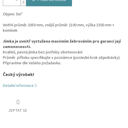
Objem: 5m³
Vnitřní průměr 2050 mm, vnější průměr 2100 mm, výška 1500 mm +
komínek
Jímka je uvnitř vyztužena masivním žebrováním pro garanci její
samonosnosti.
Kvalitní, pevná jímka bez potřeby obetonování.
Průměr přítoku specifikujte v poznámce (poslední krok objednávky).
Připravíme dle Vašeho požadavku.
Český výrobek!
Detailní informace
ZEPTAT SE