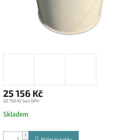
25 156 Kč
20 790 Kč bez DPH
Měrná
Skladem
cena:
Přidat do košíku