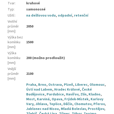
Tvar
:
kruhové
Typ
:
samonosné
Užití:
:
na dešťovou vodu
,
odpadní
,
retenční
Vnitřní
průměr
2050
[mm]
:
Výška bez
komínku
1500
[mm]
:
Výška
komínku
200 (možno prodloužit)
[mm]
:
Vnější
průměr
2100
[mm]
:
Praha
,
Brno
,
Ostrava
,
Plzeň
,
Liberec
,
Olomouc
,
Ústí nad Labem
,
Hradec Králové
,
České
Budějovice
,
Pardubice
,
Havířov
,
Zlín
,
Kladno
,
Most
,
Karviná
,
Opava
,
Frýdek-Místek
,
Karlovy
Vary
,
Jihlava
,
Teplice
,
Děčín
,
Chomutov
,
Přerov
,
Jablonec nad Nisou
,
Mladá Boleslav
,
Prostějov
,
Třebíč
,
Česká Lípa
,
Třinec
,
Tábor
,
Znojmo
,