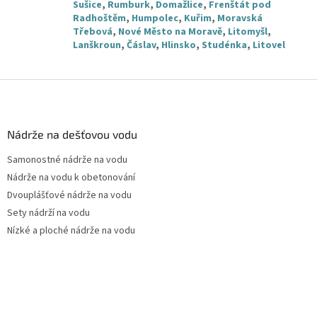
Sušice
,
Rumburk
,
Domažlice
,
Frenštát pod
Radhoštěm
,
Humpolec
,
Kuřim
,
Moravská
Třebová
,
Nové Město na Moravě
,
Litomyšl
,
Lanškroun
,
Čáslav
,
Hlinsko
,
Studénka
,
Litovel
Z
á
p
a
Nádrže na dešťovou vodu
t
Samonostné nádrže na vodu
í
Nádrže na vodu k obetonování
Dvouplášťové nádrže na vodu
Sety nádrží na vodu
Nízké a ploché nádrže na vodu