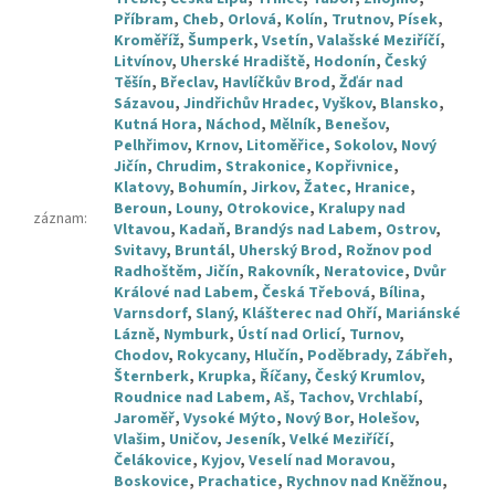
Příbram
,
Cheb
,
Orlová
,
Kolín
,
Trutnov
,
Písek
,
Kroměříž
,
Šumperk
,
Vsetín
,
Valašské Meziříčí
,
Litvínov
,
Uherské Hradiště
,
Hodonín
,
Český
Těšín
,
Břeclav
,
Havlíčkův Brod
,
Žďár nad
Sázavou
,
Jindřichův Hradec
,
Vyškov
,
Blansko
,
Kutná Hora
,
Náchod
,
Mělník
,
Benešov
,
Pelhřimov
,
Krnov
,
Litoměřice
,
Sokolov
,
Nový
Jičín
,
Chrudim
,
Strakonice
,
Kopřivnice
,
Klatovy
,
Bohumín
,
Jirkov
,
Žatec
,
Hranice
,
Beroun
,
Louny
,
Otrokovice
,
Kralupy nad
záznam
:
Vltavou
,
Kadaň
,
Brandýs nad Labem
,
Ostrov
,
Svitavy
,
Bruntál
,
Uherský Brod
,
Rožnov pod
Radhoštěm
,
Jičín
,
Rakovník
,
Neratovice
,
Dvůr
Králové nad Labem
,
Česká Třebová
,
Bílina
,
Varnsdorf
,
Slaný
,
Klášterec nad Ohří
,
Mariánské
Lázně
,
Nymburk
,
Ústí nad Orlicí
,
Turnov
,
Chodov
,
Rokycany
,
Hlučín
,
Poděbrady
,
Zábřeh
,
Šternberk
,
Krupka
,
Říčany
,
Český Krumlov
,
Roudnice nad Labem
,
Aš
,
Tachov
,
Vrchlabí
,
Jaroměř
,
Vysoké Mýto
,
Nový Bor
,
Holešov
,
Vlašim
,
Uničov
,
Jeseník
,
Velké Meziříčí
,
Čelákovice
,
Kyjov
,
Veselí nad Moravou
,
Boskovice
,
Prachatice
,
Rychnov nad Kněžnou
,