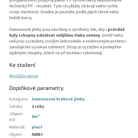
prvojakostního polypropylenu. Při výrobě nikdy nepoužíváme
technický PP - recyklát. Tyto recykláty ztrácejí velmi rychle
svoje vlastnosti. Snadno je poznáte podle jejich černé nebo
hnědé barvy.
Samonosné jímky jsou navrženy a vyrobeny tak, aby i
prázdné
byly schopny odolávat vnějšímu tlaku zeminy
. Uvnitř nebo
vně jsou vyztuženy svislým žebrováním a vodorovnými prstenci
zaručujícími vysokou odolnost. Strop je vyztužen a podepřen
opěrnými sloupky, které se při instalaci vybetonují.
Ke stažení
Montážní návod
Doplňkové parametry
Kategorie
:
Samonosné kruhové jímky
Záruka
:
2 roky
.Objem
5m³
m3
:
Materiál:
:
plast
Objem
:
5000 l