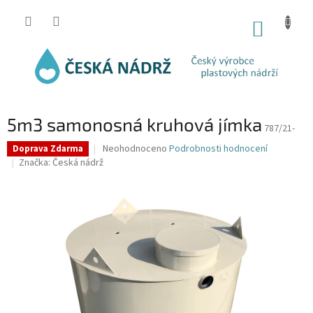
Přejít
na
NÁKUP
obsah
KOŠÍK
5m3 samonosná kruhová jímka
787/21-
Průměrné
Neohodnoceno
Podrobnosti hodnocení
Doprava Zdarma
hodnocení
Značka:
Česká nádrž
produktu
je
0,0
z
5
hvězdiček.