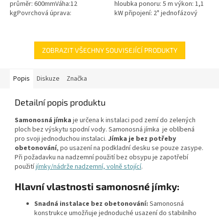
průměr: 600mmVáha:12
hloubka ponoru: 5 m výkon: 1,1
kgPovrchová úprava:
kW připojení: 2" jednofázový
protiskluzBarva: černá / černo-
motor 50 Hz kabel 10 m
šedáMateriál: PEPoklop je
hmotnost 24 kg
vybaven 2 šrouby pro...
ZOBRAZIT VŠECHNY SOUVISEJÍCÍ PRODUKTY
Popis
Diskuze
Značka
Detailní popis produktu
Samonosná jímka
je určena k instalaci pod zemí do zelených
ploch bez výskytu spodní vody. Samonosná jímka je oblíbená
pro svoji jednoduchou instalaci.
Jímka je bez potřeby
obetonování
, po usazení na podkladní desku se pouze zasype.
Při požadavku na nadzemní použití bez obsypu je zapotřebí
použití
jímky/nádrže nadzemní, volně stojící
.
Hlavní vlastnosti samonosné jímky:
Snadná instalace bez obetonování:
Samonosná
konstrukce umožňuje jednoduché usazení do stabilního