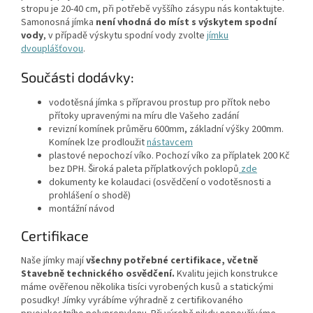
stropu je 20-40 cm, při potřebě vyššího zásypu nás kontaktujte.
Samonosná jímka
není vhodná do míst s výskytem spodní
vody
, v případě výskytu spodní vody zvolte
jímku
dvouplášťovou
.
Součásti dodávky:
vodotěsná jímka s přípravou prostup pro přítok nebo
přítoky upravenými na míru dle Vašeho zadání
revizní komínek průměru 600mm, základní výšky 200mm.
Komínek lze prodloužit
nástavcem
plastové nepochozí víko. Pochozí víko za příplatek 200 Kč
bez DPH. Široká paleta příplatkových poklopů
zde
dokumenty ke kolaudaci (osvědčení o vodotěsnosti a
prohlášení o shodě)
montážní návod
Certifikace
Naše jímky mají
všechny potřebné certifikace, včetně
Stavebně technického osvědčení.
Kvalitu jejich konstrukce
máme ověřenou několika tisíci vyrobených kusů a statickými
posudky! Jímky vyrábíme výhradně z certifikovaného