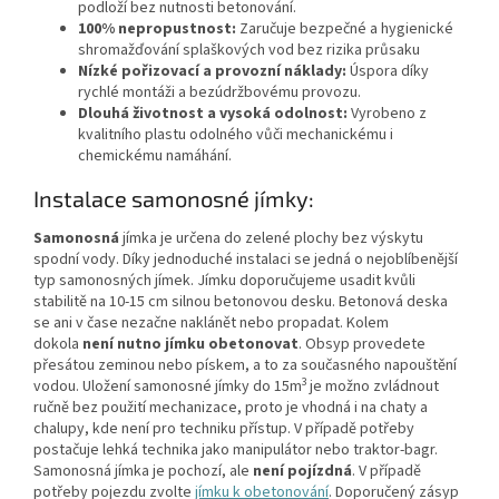
podloží bez nutnosti betonování.
100% nepropustnost:
Zaručuje bezpečné a hygienické
shromažďování splaškových vod bez rizika průsaku
Nízké pořizovací a provozní náklady:
Úspora díky
rychlé montáži a bezúdržbovému provozu.
Dlouhá životnost a vysoká odolnost:
Vyrobeno z
kvalitního plastu odolného vůči mechanickému i
chemickému namáhání.
Instalace samonosné jímky:
Samonosná
jímka je určena do zelené plochy bez výskytu
spodní vody. Díky jednoduché instalaci se jedná o nejoblíbenější
typ samonosných jímek. Jímku doporučujeme usadit kvůli
stabilitě na 10-15 cm silnou betonovou desku. Betonová deska
se ani v čase nezačne naklánět nebo propadat. Kolem
dokola
není nutno jímku obetonovat
. Obsyp provedete
přesátou zeminou nebo pískem, a to za současného napouštění
3
vodou. Uložení samonosné jímky do 15m
je možno zvládnout
ručně bez použití mechanizace, proto je vhodná i na chaty a
chalupy, kde není pro techniku přístup. V případě potřeby
postačuje lehká technika jako manipulátor nebo traktor-bagr.
Samonosná jímka je pochozí, ale
není pojízdná
. V případě
potřeby pojezdu zvolte
jímku k obetonování
. Doporučený zásyp