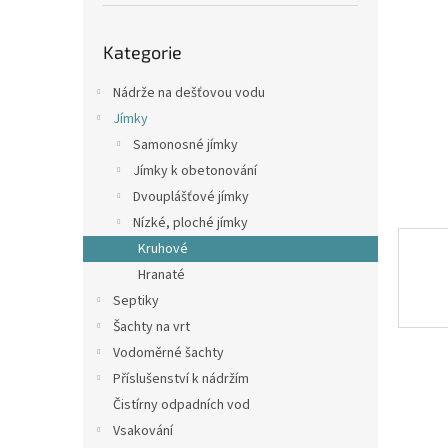
p
a
Přeskočit
n
Kategorie
kategorie
e
l
Nádrže na dešťovou vodu
Jímky
Samonosné jímky
Jímky k obetonování
Dvouplášťové jímky
Nízké, ploché jímky
Kruhové
Hranaté
Septiky
Šachty na vrt
Vodoměrné šachty
Příslušenství k nádržím
Čistírny odpadních vod
Vsakování