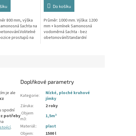
4,4
z
šíku
Do košíku
5
hvězdiček.
ůměr 800 mm, výška
Průměr: 1000 mm. Výška: 1200
Samonosná šachta na
mm + komínek Samonosná
betonování.Volitelné
vodoměrná šachta - bez
pozice prostupů na
obetonováníStandardní
 hadice i elektřinu -
prostupy šachty DN32 (jiné na
 průměry...
přání) Český výrobek! Pro
případné dotazy, či...
Doplňkové parametry
tím je ale
Nízké, ploché kruhové
Kategorie
:
cz
jímky
Záruka
:
2 roky
u spodní
.Objem
ez potřeby
1,5m³
m3
:
na
Materiál:
:
plast
tojící
.
Objem
:
1500 l