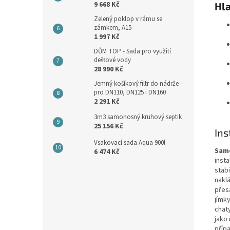
9 668 Kč
Hla
Zelený poklop v rámu se
zámkem, A15
1 997 Kč
DŮM TOP - Sada pro využití
dešťové vody
28 990 Kč
Jemný košíkový filtr do nádrže -
pro DN110, DN125 i DN160
2 291 Kč
3m3 samonosný kruhový septik
25 156 Kč
Ins
Vsakovací sada Aqua 900l
Sam
6 474 Kč
inst
stab
nakl
přes
jímk
chaty
jako
příp