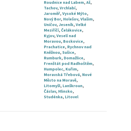
Roudnice nad Labem
,
Aš
,
Tachov
,
Vrchlabí
,
Jaroměř
,
Vysoké Mýto
,
Nový Bor
,
Holešov
,
Vlašim
,
Uničov
,
Jeseník
,
Velké
Meziříčí
,
Čelákovice
,
Kyjov
,
Veselí nad
Moravou
,
Boskovice
,
Prachatice
,
Rychnov nad
Kněžnou
,
Sušice
,
Rumburk
,
Domažlice
,
Frenštát pod Radhoštěm
,
Humpolec
,
Kuřim
,
Moravská Třebová
,
Nové
Město na Moravě
,
Litomyšl
,
Lanškroun
,
Čáslav
,
Hlinsko
,
Studénka
,
Litovel