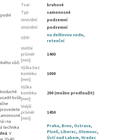
Tvar
:
kruhové
Typ
:
samonosné
spodní
Umístění
:
podzemní
Umístění:
:
podzemní
na dešťovou vodu
,
Užití:
:
retenční
Vnitřní
průměr
1400
[mm]
:
olného vůči
Výška bez
komínku
1000
[mm]
:
Výška
ednoduché
komínku
200 (možno prodloužit)
usadit kvůli
[mm]
:
začne
Vnější
 provedete
průměr
1450
í samonosné
[mm]
:
á i na
Praha
,
Brno
,
Ostrava
,
ká technika
Plzeň
,
Liberec
,
Olomouc
,
zdná
. V
Ústí nad Labem
,
Hradec
je 20-40