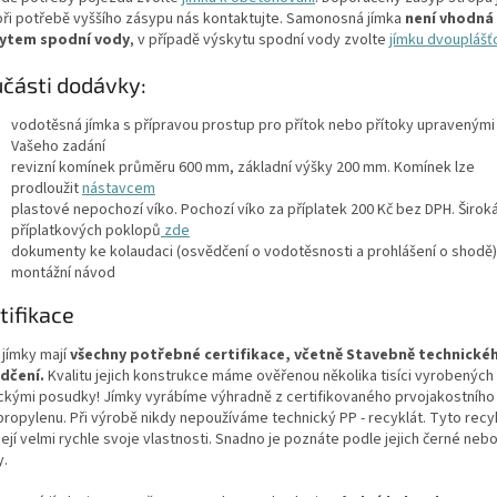
při potřebě vyššího zásypu nás kontaktujte. Samonosná jímka
není vhodná 
ytem spodní vody
, v případě výskytu spodní vody zvolte
jímku dvoupláš
části dodávky:
vodotěsná jímka s přípravou prostup pro přítok nebo přítoky upravenými 
Vašeho zadání
revizní komínek průměru 600 mm, základní výšky 200 mm. Komínek lze
prodloužit
nástavcem
plastové nepochozí víko. Pochozí víko za příplatek 200 Kč bez DPH. Širok
příplatkových poklopů
zde
dokumenty ke kolaudaci (osvědčení o vodotěsnosti a prohlášení o shodě)
montážní návod
tifikace
 jímky mají
všechny potřebné certifikace, včetně Stavebně technické
dčení.
Kvalitu jejich konstrukce máme ověřenou několika tisíci vyrobených
ickými posudky! Jímky vyrábíme výhradně z certifikovaného prvojakostního
propylenu. Při výrobě nikdy nepoužíváme technický PP - recyklát. Tyto recy
ejí velmi rychle svoje vlastnosti. Snadno je poznáte podle jejich černé neb
y.