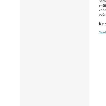
Samo
vněj
vodo
opěrn
Ke 
Mont