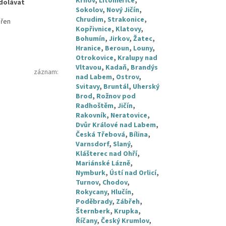
Krnov
,
Litoměřice
,
dolávat
Sokolov
,
Nový Jičín
,
Chrudim
,
Strakonice
,
přen
Kopřivnice
,
Klatovy
,
Bohumín
,
Jirkov
,
Žatec
,
Hranice
,
Beroun
,
Louny
,
Otrokovice
,
Kralupy nad
Vltavou
,
Kadaň
,
Brandýs
záznam
:
nad Labem
,
Ostrov
,
Svitavy
,
Bruntál
,
Uherský
Brod
,
Rožnov pod
Radhoštěm
,
Jičín
,
Rakovník
,
Neratovice
,
Dvůr Králové nad Labem
,
Česká Třebová
,
Bílina
,
Varnsdorf
,
Slaný
,
Klášterec nad Ohří
,
Mariánské Lázně
,
Nymburk
,
Ústí nad Orlicí
,
Turnov
,
Chodov
,
Rokycany
,
Hlučín
,
Poděbrady
,
Zábřeh
,
Šternberk
,
Krupka
,
Říčany
,
Český Krumlov
,