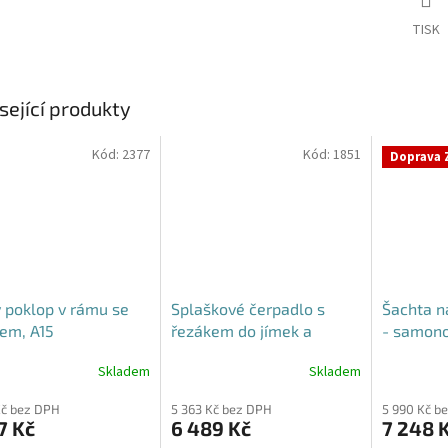
TISK
sející produkty
Kód:
2377
Kód:
1851
Doprava 
 poklop v rámu se
Splaškové čerpadlo s
Šachta n
em, A15
řezákem do jímek a
- samon
septiků - Blue Line PQD 7-
Skladem
Skladem
rné
Průměrné
Průměrné
12-1.1QGF, 230V,
cení
hodnocení
hodnocení
Kč bez DPH
5 363 Kč bez DPH
5 990 Kč b
ktu
produktu
produktu
7 Kč
6 489 Kč
7 248 
je
je