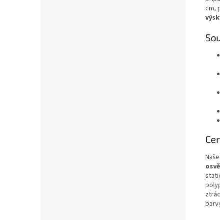
cm, 
výsk
Sou
Cer
Naše
osvě
stat
poly
ztrác
barv