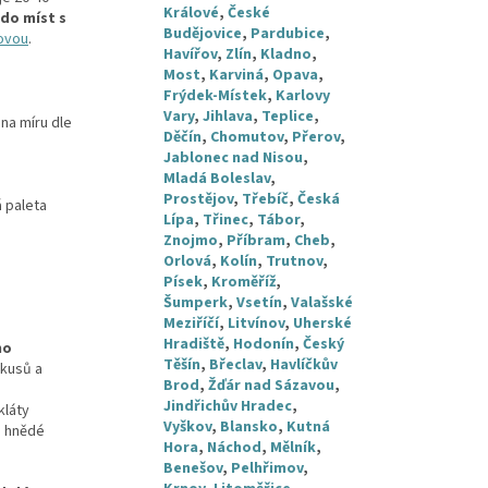
Králové
,
České
do míst s
Budějovice
,
Pardubice
,
ťovou
.
Havířov
,
Zlín
,
Kladno
,
Most
,
Karviná
,
Opava
,
Frýdek-Místek
,
Karlovy
Vary
,
Jihlava
,
Teplice
,
na míru dle
Děčín
,
Chomutov
,
Přerov
,
Jablonec nad Nisou
,
Mladá Boleslav
,
Prostějov
,
Třebíč
,
Česká
á paleta
Lípa
,
Třinec
,
Tábor
,
Znojmo
,
Příbram
,
Cheb
,
Orlová
,
Kolín
,
Trutnov
,
Písek
,
Kroměříž
,
Šumperk
,
Vsetín
,
Valašské
Meziříčí
,
Litvínov
,
Uherské
Hradiště
,
Hodonín
,
Český
ho
Těšín
,
Břeclav
,
Havlíčkův
 kusů a
Brod
,
Žďár nad Sázavou
,
Jindřichův Hradec
,
kláty
Vyškov
,
Blansko
,
Kutná
o hnědé
Hora
,
Náchod
,
Mělník
,
Benešov
,
Pelhřimov
,