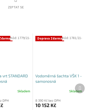
ZEPTAT SE
Kód:
1779/21-
Kód:
1781/21-
Zdarma
Doprava Zdarma
a vrt STANDARD
Vodoměrná šachta VŠK 1 -
osná
samonosná
Další
produkt
Skladem
Skladem
Průměrné
hodnocení
ez DPH
8 390 Kč bez DPH
produktu
Kč
10 152 Kč
je