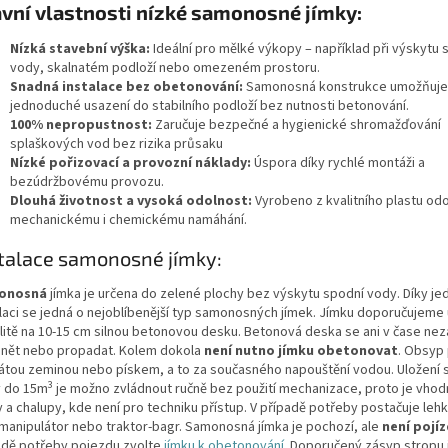
vní vlastnosti nízké samonosné jímky:
Nízká stavební výška:
Ideální pro mělké výkopy – například při výskytu 
vody, skalnatém podloží nebo omezeném prostoru.
Snadná instalace bez obetonování:
Samonosná konstrukce umožňuje
jednoduché usazení do stabilního podloží bez nutnosti betonování.
100% nepropustnost:
Zaručuje bezpečné a hygienické shromažďování
splaškových vod bez rizika průsaku
Nízké pořizovací a provozní náklady:
Úspora díky rychlé montáži a
bezúdržbovému provozu.
Dlouhá životnost a vysoká odolnost:
Vyrobeno z kvalitního plastu od
mechanickému i chemickému namáhání.
talace samonosné jímky:
onosná
jímka je určena do zelené plochy bez výskytu spodní vody. Díky j
alaci se jedná o nejoblíbenější typ samonosných jímek. Jímku doporučujeme 
ilitě na 10-15 cm silnou betonovou desku. Betonová deska se ani v čase ne
ánět nebo propadat. Kolem dokola
není nutno jímku obetonovat
. Obsyp
átou zeminou nebo pískem, a to za současného napouštění vodou. Uložen
3
y do 15m
je možno zvládnout ručně bez použití mechanizace, proto je vhodn
 a chalupy, kde není pro techniku přístup. V případě potřeby postačuje leh
 manipulátor nebo traktor-bagr. Samonosná jímka je pochozí, ale
není pojí
adě potřeby pojezdu zvolte
jímku k obetonování
. Doporučený zásyp stropu 