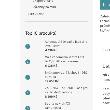
4,5
Úkapové vany
z
D
Výrobky na míru
5
vyprodáno
hvězdi
Zátěžo
rozměr
průmě
kgPovr
Top 10 produktů
protis
šedáMa
Automatické čerpadlo Blue Line
vybave
PMC1004PA
Popi
4 990 Kč
Malá vodoměrná šachta ECO
D400/V1200 - samonosná
6 038 Kč
Det
8m3 samonosná kruhová nádrž
Nízk
na vodu
nemá
32 658 Kč
ZAHRADA STANDARD - Sada pro
Sam
využití dešťové vody
vody
8 990 Kč
obe
nadz
Šachta na vrt MAXI -
samonosná