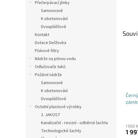
Přečerpávací jímky
Samonosné
K obetonování
Dvouplášťové
Souvi
Kontakt
Dotace Dešťovka
Pískové filtry
Nádrže na pitnou vodu
Odlučovače tuků
Požární nádrže
Samonosné
K obetonování
Černý
Dvouplášťové
zámk
Ostatní plastové výrobky
2. JAKOST
Průmě
hodno
Kanalizační - revizní - odběrná šachta
1 650 
produ
Technologické šachty
1 99
je