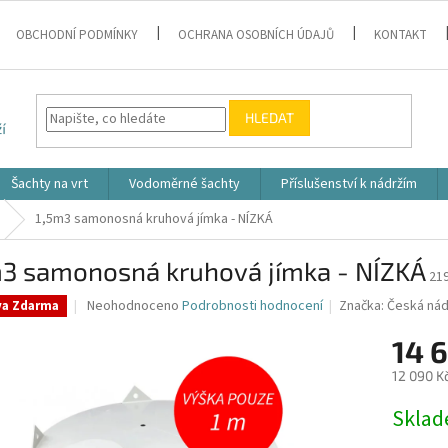
OBCHODNÍ PODMÍNKY
OCHRANA OSOBNÍCH ÚDAJŮ
KONTAKT
HLEDAT
Šachty na vrt
Vodoměrné šachty
Příslušenství k nádržím
1,5m3 samonosná kruhová jímka - NÍZKÁ
m3 samonosná kruhová jímka - NÍZKÁ
21
Průměrné
Neohodnoceno
Podrobnosti hodnocení
Značka:
Česká nád
va Zdarma
hodnocení
produktu
14 
je
12 090 K
0,0
z
Měrná
Skla
5
cena:
hvězdiček.