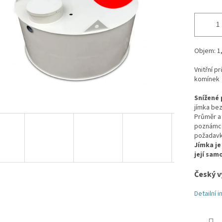
Objem: 1
Vnitřní 
komínek
Snížené 
jímka be
Průměr a 
poznámce 
požadav
Jímka je
její sam
Český v
Detailní 