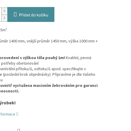
Přidat do košíku
,5m³
průměr 1400 mm, vnější průměr 1450 mm, výška 1000 mm +
provedení s výškou těla pouhý 1m!
Kvalitní, pevná
z potřeby obetonování
umístění přítoku/ů, odtoku/ů apod. specifikujte v
(poslední krok objednávky). Připravíme je dle Vašeho
ku
 uvnitř vyztužena masivním žebrováním pro garanci
onosnosti.
ýrobek!
informace