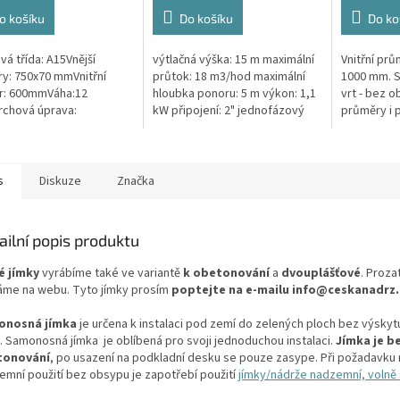
5,0
4,3
z
z
o košíku
Do košíku
Do ko
5
5
ček.
hvězdiček.
hvězdiček.
vá třída: A15Vnější
výtlačná výška: 15 m maximální
Vnitřní pr
y: 750x70 mmVnitřní
průtok: 18 m3/hod maximální
1000 mm. 
r: 600mmVáha:12
hloubka ponoru: 5 m výkon: 1,1
vrt - bez o
chová úprava:
kW připojení: 2" jednofázový
průměry i 
kluzBarva: černá / černo-
motor 50 Hz kabel 10 m
pažení vrtu,
teriál: PEPoklop je
hmotnost 24 kg
požadované
n 2 šrouby pro...
s
Diskuze
Značka
ailní popis produktu
é jímky
vyrábíme také ve variantě
k obetonování
a
dvouplášťové
. Proza
me na webu. Tyto jímky prosím
poptejte na e-mailu info@ceskanadrz.
onosná jímka
je určena k instalaci pod zemí do zelených ploch bez výskyt
. Samonosná jímka je oblíbená pro svoji jednoduchou instalaci.
Jímka je b
tonování
, po usazení na podkladní desku se pouze zasype. Při požadavku 
emní použití bez obsypu je zapotřebí použití
jímky/nádrže nadzemní, volně s