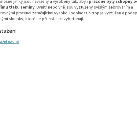
nosné jímky jsou navrženy a vyrobeny tak, aby i
prázdné byly schopny o
šímu tlaku zeminy
. Uvnitř nebo vně jsou vyztuženy svislým žebrováním a
rovnými prstenci zaručujícími vysokou odolnost. Strop je vyztužen a pode
ými sloupky, které se při instalaci vybetonují.
stažení
ážní návod