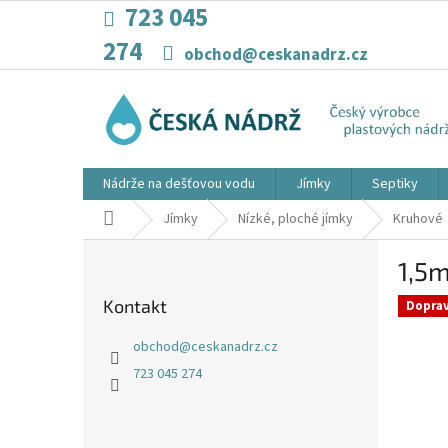
Přejít
723 045
na
274
obsah
obchod@ceskanadrz.cz
Nádrže na dešťovou vodu
Jímky
Septiky
Domů
Jímky
Nízké, ploché jímky
Kruhové
P
1,5
o
s
Kontakt
Dopra
t
r
obchod
@
ceskanadrz.cz
a
723 045 274
n
n
í