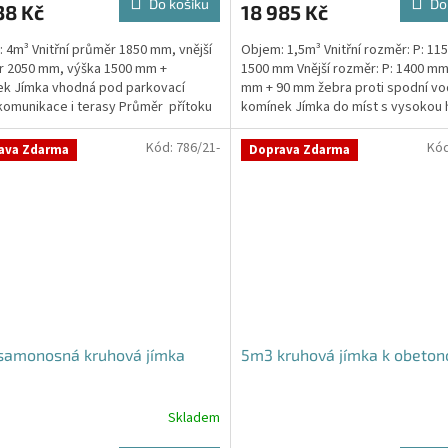
Do košíku
Do
38 Kč
18 985 Kč
 4m³ Vnitřní průměr 1850 mm, vnější
Objem: 1,5m³ Vnitřní rozměr: P: 11
r 2050 mm, výška 1500 mm +
1500 mm Vnější rozměr: P: 1400 mm
k Jímka vhodná pod parkovací
mm + 90 mm žebra proti spodní vo
 komunikace i terasy Průměr přítoku
komínek Jímka do míst s vysokou 
kujte v...
spodní vody...
Kód:
786/21-
Kó
ava Zdarma
Doprava Zdarma
samonosná kruhová jímka
5m3 kruhová jímka k obeton
Skladem