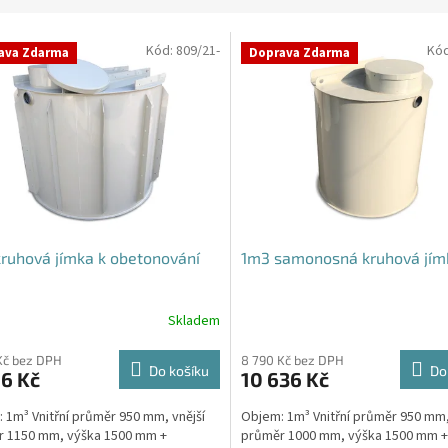
Kód:
809/21-
Kó
ava Zdarma
Doprava Zdarma
ruhová jímka k obetonování
1m3 samonosná kruhová jím
Skladem
Kč bez DPH
8 790 Kč bez DPH
Do košíku
Do
6 Kč
10 636 Kč
 1m³ Vnitřní průměr 950 mm, vnější
Objem: 1m³ Vnitřní průměr 950 mm,
r 1150 mm, výška 1500 mm +
průměr 1000 mm, výška 1500 mm +