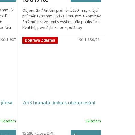
0 mm, Š:
Objem: 2m³ Vnitřní průměr 1650 mm, vnější
y: D:
průměr 1700 mm, výška 1000 mm + komínek
+
Snížené provedení s výškou těla pouhý 1m!
ou těla
Kvalitní, pevná jímka bez potřeby
obetonování Průměr...
Kód:
907
Kód:
830/21-
Doprava Zdarma
 jímka
2m3 hranatá jímka k obetonování
Skladem
Skladem
16 690 Kč bez DPH