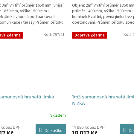
 3m³ Vnitřní průměr 1650 mm, vnější
Objem: 2m³ Vnitřní průměr 1350 mm
z
r 1850 mm, výška 1500 mm +
průměr 1400 mm, výška 1500 mm +
5
k Jímka vhodná pod parkovací
komínek Kvalitní, pevná jímka bez
hvězdiček.
 komunikace i terasy Průměr přítoku
obetonování. Průměr přítoku speci
kujte v...
poznámce...
Kód:
797/21-
Kód:
ava Zdarma
Doprava Zdarma
samonosná hranatá jímka
1m3 samonosná hranatá jím
NÍZKÁ
Skladem
rné
cení
ktu
 Kč bez DPH
14 890 Kč bez DPH
Do košíku
Do
17 Kč
18 017 Kč