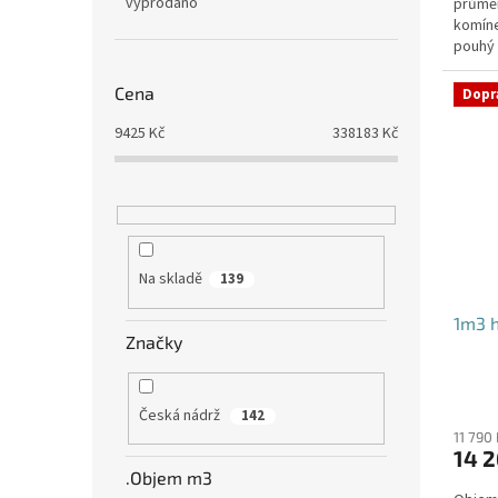
vyprodáno
průmě
komíne
pouhý 
potřeb
Cena
Dopr
9425
Kč
338183
Kč
Na skladě
139
1m3 h
Značky
Česká nádrž
142
11 790
14 2
.Objem m3