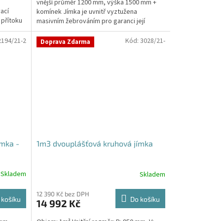
vnější průměr 1200 mm, výška 1500 mm +
5
ací
komínek Jímka je uvnitř vyztužena
hvězdiček.
 přítoku
masivním žebrováním pro garanci její
samonosnosti.Kvalitní, pevná...
2194/21-2
Kód:
3028/21-
Doprava Zdarma
mka -
1m3 dvouplášťová kruhová jímka
Skladem
Skladem
12 390 Kč bez DPH
 košíku
Do košíku
14 992 Kč