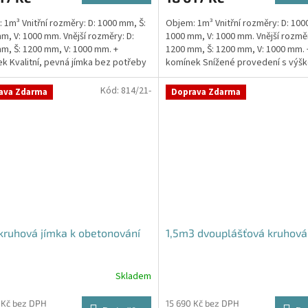
 1m³ Vnitřní rozměry: D: 1000 mm, Š:
Objem: 1m³ Vnitřní rozměry: D: 100
m, V: 1000 mm. Vnější rozměry: D:
1000 mm, V: 1000 mm. Vnější rozměr
m, Š: 1200 mm, V: 1000 mm. +
1200 mm, Š: 1200 mm, V: 1000 mm. 
ček.
k Kvalitní, pevná jímka bez potřeby
komínek Snížené provedení s výšk
ování....
pouhý 1m!...
Kód:
814/21-
ava Zdarma
Doprava Zdarma
ruhová jímka k obetonování
1,5m3 dvouplášťová kruhová
Skladem
 Kč bez DPH
15 690 Kč bez DPH