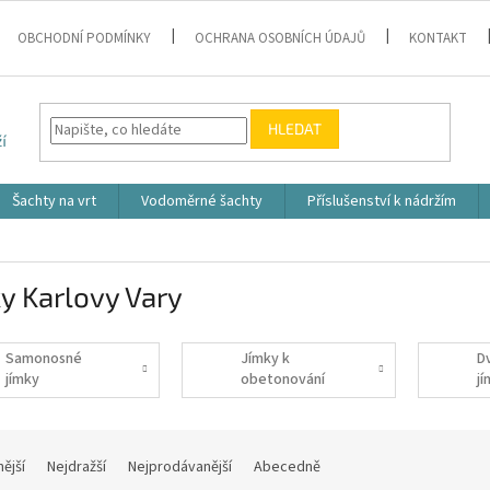
OBCHODNÍ PODMÍNKY
OCHRANA OSOBNÍCH ÚDAJŮ
KONTAKT
HLEDAT
Šachty na vrt
Vodoměrné šachty
Příslušenství k nádržím
y Karlovy Vary
Samonosné
Jímky k
D
jímky
obetonování
j
nější
Nejdražší
Nejprodávanější
Abecedně