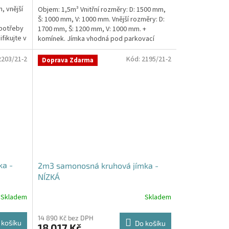
, vnější
Objem: 1,5m³ Vnitřní rozměry: D: 1500 mm,
Š: 1000 mm, V: 1000 mm. Vnější rozměry: D:
 potřeby
1700 mm, Š: 1200 mm, V: 1000 mm. +
fikujte v
komínek. Jímka vhodná pod parkovací
stání,...
2203/21-2
Kód:
2195/21-2
Doprava Zdarma
ka -
2m3 samonosná kruhová jímka -
NÍZKÁ
Skladem
Skladem
14 890 Kč bez DPH
 košíku
Do košíku
18 017 Kč