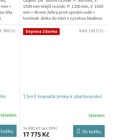
 mm,
Objem: 1m³ Vnitřní rozměr: P: 950 mm, V:
0 mm +
1500 mm Vnější rozměr: P: 1200 mm, V: 1500
ou těla
mm + 90 mm žebra proti spodní vodě +
z
komínek Jímka do míst s vysokou hladinou
spodní vody –...
d:
785/21-
Kód:
1917/21-
Doprava Zdarma
mka
1,5m3 hranatá jímka k obetonování
Skladem
Skladem
14 690 Kč bez DPH
 košíku
Do košíku
17 775 Kč