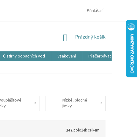
MOJE OBJEDNÁVKA
Přihlášení
NÁKUPNÍ
Prázdný košík
KOŠÍK
Čistírny odpadních vod
Vsakování
Přečerpávací jímky
vouplášťové
Nízké, ploché
ímky
jímky
142
položek celkem