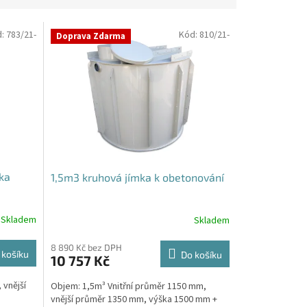
d:
783/21-
Kód:
810/21-
Doprava Zdarma
ka
1,5m3 kruhová jímka k obetonování
Skladem
Skladem
Průměrné
hodnocení
produktu
8 890 Kč bez DPH
 košíku
Do košíku
10 757 Kč
je
5,0
 vnější
Objem: 1,5m³ Vnitřní průměr 1150 mm,
z
vnější průměr 1350 mm, výška 1500 mm +
5