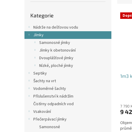
p
e
a
Přeskočit
V
n
n
Kategorie
kategorie
Dopr
ý
í
e
p
p
l
Nádrže na dešťovou vodu
i
r
Jímky
s
o
Samonosné jímky
p
d
Jímky k obetonování
r
u
o
k
Dvouplášťové jímky
d
t
Nízké, ploché jímky
u
ů
Septiky
1m3 k
k
Šachty na vrt
t
Vodoměrné šachty
ů
Příslušenství k nádržím
Čistírny odpadních vod
7 790 
9 42
Vsakování
Přečerpávací jímky
Objem:
Samonosné
průmě