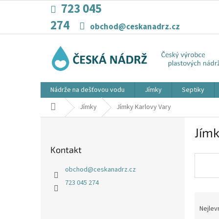
Přejít
723 045
na
274
obsah
obchod@ceskanadrz.cz
Nádrže na dešťovou vodu
Jímky
Septiky
Domů
Jímky
Jímky Karlovy Vary
P
Jímk
o
s
Kontakt
t
r
obchod
@
ceskanadrz.cz
a
723 045 274
n
Ř
n
a
í
Nejlev
z