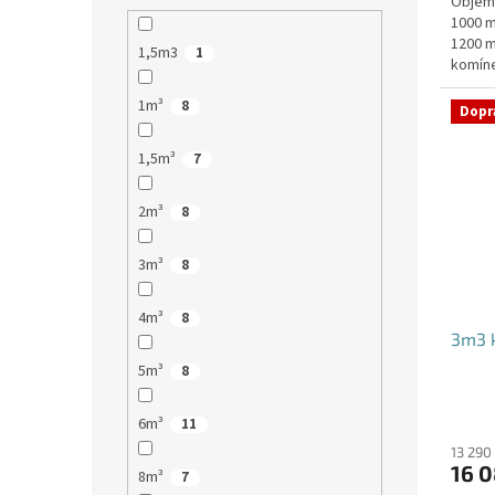
Objem:
1000 m
1200 m
1,5m3
1
komíne
stání,
1m³
8
Dopr
1,5m³
7
2m³
8
3m³
8
4m³
8
3m3 k
5m³
8
6m³
11
13 290
16 0
8m³
7