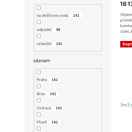
18 1
Objem:
na dešťovou vodu
141
průmě
komíne
odpadní
98
stání,
specifi
retenční
141
Dopr
záznam
Praha
142
Brno
142
3m3 
Ostrava
142
Plzeň
142