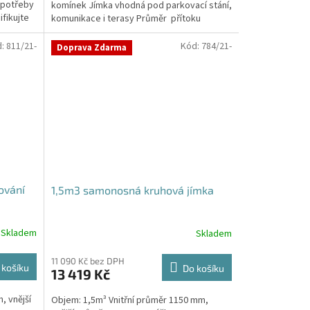
 potřeby
komínek Jímka vhodná pod parkovací stání,
hvězdiček.
fikujte
komunikace i terasy Průměr přítoku
specifikujte v...
d:
811/21-
Kód:
784/21-
Doprava Zdarma
ování
1,5m3 samonosná kruhová jímka
Skladem
Skladem
Průměrné
hodnocení
produktu
11 090 Kč bez DPH
 košíku
Do košíku
13 419 Kč
je
4,2
, vnější
Objem: 1,5m³ Vnitřní průměr 1150 mm,
z