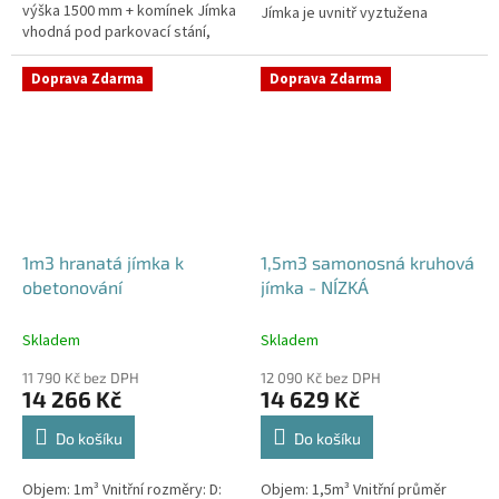
výška 1500 mm + komínek Jímka
Jímka je uvnitř vyztužena
vhodná pod parkovací stání,
masivním žebrováním pro
komunikace i terasy Průměr
garanci její
přítoku specifikujte v...
samonosnosti.Kvalitní, pevná...
Doprava Zdarma
Doprava Zdarma
1m3 hranatá jímka k
1,5m3 samonosná kruhová
obetonování
jímka - NÍZKÁ
Skladem
Skladem
11 790 Kč bez DPH
12 090 Kč bez DPH
14 266 Kč
14 629 Kč
Do košíku
Do košíku
Objem: 1m³ Vnitřní rozměry: D:
Objem: 1,5m³ Vnitřní průměr