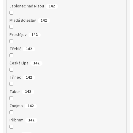
Jablonec nad Nisou
142
Mladá Boleslav
142
Prostějov
142
Třebíč
142
Česká Lípa
142
Třinec
142
Tábor
142
Znojmo
142
Příbram
142