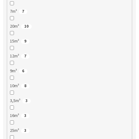
7m³
7
20m³
10
15m³
9
12m³
7
9m³
6
10m³
8
3,5m³
3
16m³
3
25m³
3