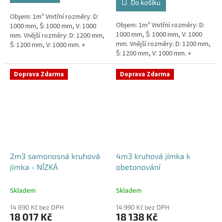
Do košíku
5
Objem: 1m³ Vnitřní rozměry: D:
hvězdiček.
Objem: 1m³ Vnitřní rozměry: D:
1000 mm, Š: 1000 mm, V: 1000
1000 mm, Š: 1000 mm, V: 1000
mm. Vnější rozměry: D: 1200 mm,
mm. Vnější rozměry: D: 1200 mm,
Š: 1200 mm, V: 1000 mm. +
Š: 1200 mm, V: 1000 mm. +
komínek Kvalitní, pevná jímka
komínek Snížené provedení s
bez potřeby obetonování....
výškou těla pouhý 1m!...
Doprava Zdarma
Doprava Zdarma
2m3 samonosná kruhová
4m3 kruhová jímka k
jímka - NÍZKÁ
obetonování
Skladem
Skladem
14 890 Kč bez DPH
14 990 Kč bez DPH
18 017 Kč
18 138 Kč