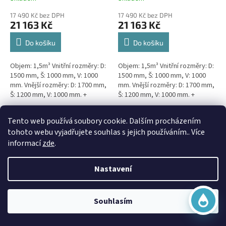
17 490 Kč bez DPH
17 490 Kč bez DPH
21 163 Kč
21 163 Kč
Do košíku
Do košíku
Objem: 1,5m³ Vnitřní rozměry: D:
Objem: 1,5m³ Vnitřní rozměry: D:
1500 mm, Š: 1000 mm, V: 1000
1500 mm, Š: 1000 mm, V: 1000
mm. Vnější rozměry: D: 1700 mm,
mm. Vnější rozměry: D: 1700 mm,
Š: 1200 mm, V: 1000 mm. +
Š: 1200 mm, V: 1000 mm. +
komínek Kvalitní, pevná jímka
komínek Snížené provedení s
bez potřeby...
výškou těla pouhý 1m!...
Virtuální asistent
Doprava Zdarma
Doprava Zdarma
Tento web používá soubory cookie. Dalším procházením
Online
tohoto webu vyjadřujete souhlas s jejich používáním.. Více
informací
zde
.
Nastavení
Začít konverzaci
3m3 hranatá jímka k
3m3 samonosná kruhová
Souhlasím
obetonování
jímka - NÍZKÁ