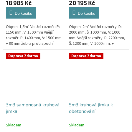
18 985 Kč
20 195 Kč
Do košíku
Do košíku
Objem: 1,5m³ Vnitřní rozměr: P:
Objem: 2m³ Vnitřní rozměry: D:
1150 mm, V: 1500 mm Vnější
2000 mm, Š: 1000 mm, V: 1000
rozměr: P: 1400 mm, V: 1500 mm
mm. Vnější rozměry: D: 2200 mm,
+ 90 mm žebra proti spodní
Š: 1200 mm, V: 1000 mm. +
vodě + komínek Jímka do míst s
komínek Jímka vhodná pod
vysokou hladinou spodní...
parkovací stání, komunikace i...
Doprava Zdarma
Doprava Zdarma
3m3 samonosná kruhová
5m3 kruhová jímka k
jímka
obetonování
Skladem
Skladem