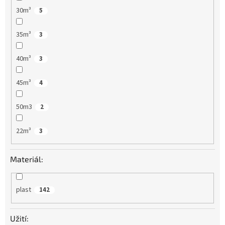
30m³
5
35m³
3
40m³
3
45m³
4
50m3
2
22m³
3
Materiál:
plast
142
Užití: