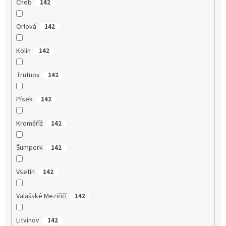
Cheb
142
Orlová
142
Kolín
142
Trutnov
142
Písek
142
Kroměříž
142
Šumperk
142
Vsetín
142
Valašské Meziříčí
142
Litvínov
142