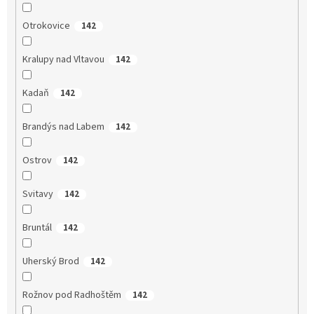
Otrokovice
142
Kralupy nad Vltavou
142
Kadaň
142
Brandýs nad Labem
142
Ostrov
142
Svitavy
142
Bruntál
142
Uherský Brod
142
Rožnov pod Radhoštěm
142