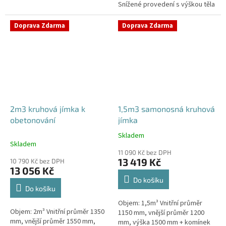
Snížené provedení s výškou těla
stání, komunikace i terasy
pouhý 1m! Kvalitní, pevná jímka
Průměr přítoku specifikujte v...
bez potřeby obetonování
Doprava Zdarma
Doprava Zdarma
Průměr...
2m3 kruhová jímka k
1,5m3 samonosná kruhová
obetonování
jímka
Skladem
Průměrné
Skladem
hodnocení
11 090 Kč bez DPH
produktu
13 419 Kč
10 790 Kč bez DPH
je
13 056 Kč
4,2
Do košíku
z
Do košíku
5
Objem: 1,5m³ Vnitřní průměr
hvězdiček.
Objem: 2m³ Vnitřní průměr 1350
1150 mm, vnější průměr 1200
mm, vnější průměr 1550 mm,
mm, výška 1500 mm + komínek