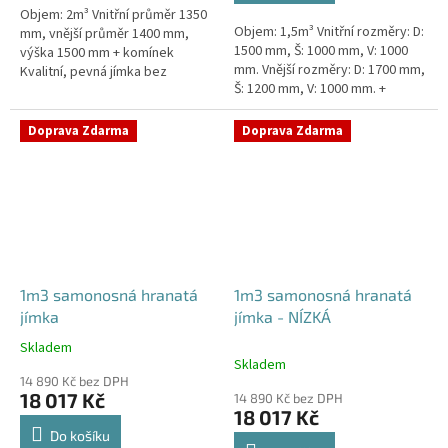
Objem: 2m³ Vnitřní průměr 1350
hvězdiček.
Objem: 1,5m³ Vnitřní rozměry: D:
mm, vnější průměr 1400 mm,
1500 mm, Š: 1000 mm, V: 1000
výška 1500 mm + komínek
mm. Vnější rozměry: D: 1700 mm,
Kvalitní, pevná jímka bez
Š: 1200 mm, V: 1000 mm. +
potřeby obetonování. Průměr
komínek. Jímka vhodná pod
přítoku specifikujte v
parkovací stání,...
poznámce...
Doprava Zdarma
Doprava Zdarma
1m3 samonosná hranatá
1m3 samonosná hranatá
jímka
jímka - NÍZKÁ
Skladem
Průměrné
Skladem
hodnocení
14 890 Kč bez DPH
produktu
18 017 Kč
14 890 Kč bez DPH
je
18 017 Kč
4,5
Do košíku
z