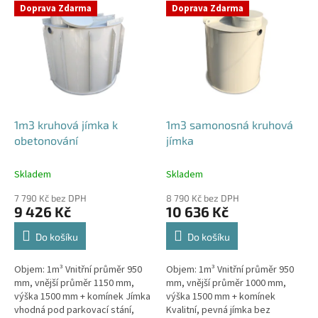
V
Doprava Zdarma
Doprava Zdarma
ý
p
i
s
p
r
o
d
1m3 kruhová jímka k
1m3 samonosná kruhová
u
obetonování
jímka
k
t
Skladem
Skladem
ů
7 790 Kč bez DPH
8 790 Kč bez DPH
9 426 Kč
10 636 Kč
Do košíku
Do košíku
Objem: 1m³ Vnitřní průměr 950
Objem: 1m³ Vnitřní průměr 950
mm, vnější průměr 1150 mm,
mm, vnější průměr 1000 mm,
výška 1500 mm + komínek Jímka
výška 1500 mm + komínek
vhodná pod parkovací stání,
Kvalitní, pevná jímka bez