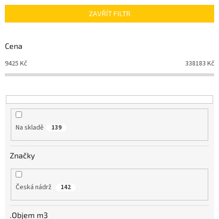
n
ZAVŘÍT FILTR
í
p
r
Cena
o
d
9425
Kč
338183
Kč
u
k
t
ů
Na skladě
139
Značky
Česká nádrž
142
.Objem m3