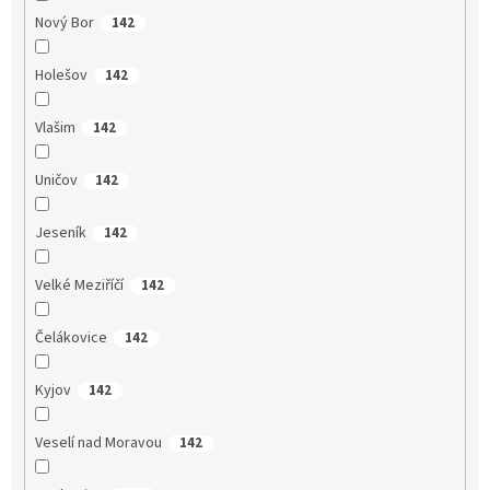
Nový Bor
142
Holešov
142
Vlašim
142
Uničov
142
Jeseník
142
Velké Meziříčí
142
Čelákovice
142
Kyjov
142
Veselí nad Moravou
142