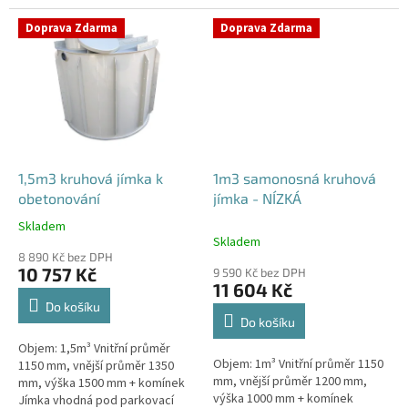
komunikace i terasy Průměr
potřeby obetonování. Průměr
přítoku specifikujte v...
přítoku specifikujte v...
Doprava Zdarma
Doprava Zdarma
1,5m3 kruhová jímka k
1m3 samonosná kruhová
obetonování
jímka - NÍZKÁ
Skladem
Průměrné
Skladem
hodnocení
8 890 Kč bez DPH
produktu
10 757 Kč
9 590 Kč bez DPH
je
11 604 Kč
5,0
Do košíku
z
Do košíku
5
Objem: 1,5m³ Vnitřní průměr
hvězdiček.
Objem: 1m³ Vnitřní průměr 1150
1150 mm, vnější průměr 1350
mm, vnější průměr 1200 mm,
mm, výška 1500 mm + komínek
výška 1000 mm + komínek
Jímka vhodná pod parkovací