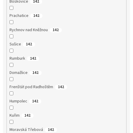
Boskovice
142
Prachatice
142
Rychnov nad Kněžnou
142
Sušice
142
Rumburk
142
Domažlice
142
Frenštát pod Radhoštěm
142
Humpolec
142
Kuřim
142
Moravská Třebová
142