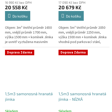
16 990 Kč bez DPH
17 090 Kč bez DPH
20 558 Kč
20 679 Kč
Do košíku
Do košíku
Objem: 3m³ Vnitřní průměr 1650
Objem: 5m³ Vnitřní průměr 2050
mm, vnější průměr 1700 mm,
mm, vnější průměr 2250 mm,
výška 1500 mm + komínek Jímka
výška 1500 mm + komínek Jímka
je uvnitř vyztužena masivním
vhodná pod parkovací stání,
žebrováním pro garanci její
komunikace i terasy Průměr
samonosnosti.Kvalitní, pevná...
přítoku specifikujte v...
Doprava Zdarma
Doprava Zdarma
1,5m3 samonosná hranatá
1,5m3 samonosná hranatá
jímka
jímka - NÍZKÁ
Skladem
Skladem