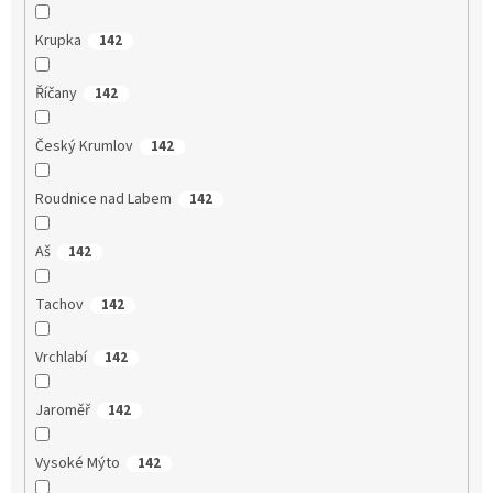
Krupka
142
Říčany
142
Český Krumlov
142
Roudnice nad Labem
142
Aš
142
Tachov
142
Vrchlabí
142
Jaroměř
142
Vysoké Mýto
142