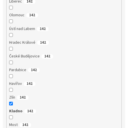
Liberec
142
Olomouc
142
Ústí nad Labem
142
Hradec Králové
142
České Budějovice
142
Pardubice
142
Havířov
142
Zlín
142
Kladno
142
Most
142