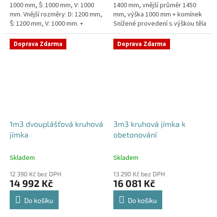
1000 mm, Š: 1000 mm, V: 1000
1400 mm, vnější průměr 1450
mm. Vnější rozměry: D: 1200 mm,
mm, výška 1000 mm + komínek
Š: 1200 mm, V: 1000 mm. +
Snížené provedení s výškou těla
komínek. Jímka vhodná pod
pouhý 1m! Kvalitní, pevná jímka
parkovací stání, komunikace...
bez potřeby obetonování...
Doprava Zdarma
Doprava Zdarma
1m3 dvouplášťová kruhová
3m3 kruhová jímka k
jímka
obetonování
Skladem
Skladem
12 390 Kč bez DPH
13 290 Kč bez DPH
14 992 Kč
16 081 Kč
Do košíku
Do košíku