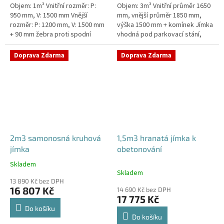
Objem: 1m³ Vnitřní rozměr: P:
Objem: 3m³ Vnitřní průměr 1650
950 mm, V: 1500 mm Vnější
mm, vnější průměr 1850 mm,
rozměr: P: 1200 mm, V: 1500 mm
výška 1500 mm + komínek Jímka
+ 90 mm žebra proti spodní
vhodná pod parkovací stání,
vodě + komínek Jímka do míst s
komunikace i terasy Průměr
vysokou hladinou spodní vody
přítoku specifikujte v...
Doprava Zdarma
Doprava Zdarma
–...
2m3 samonosná kruhová
1,5m3 hranatá jímka k
jímka
obetonování
Skladem
Průměrné
Skladem
hodnocení
13 890 Kč bez DPH
produktu
16 807 Kč
14 690 Kč bez DPH
je
17 775 Kč
4,3
Do košíku
z
Do košíku
5