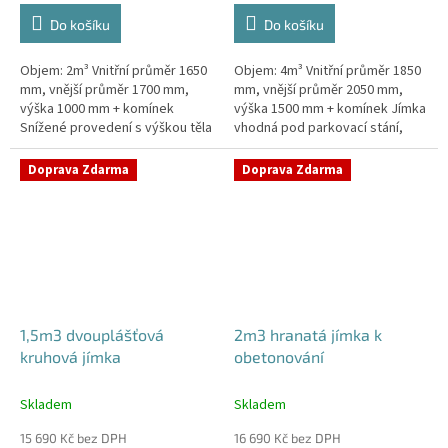
Do košíku
Do košíku
Objem: 2m³ Vnitřní průměr 1650
Objem: 4m³ Vnitřní průměr 1850
mm, vnější průměr 1700 mm,
mm, vnější průměr 2050 mm,
výška 1000 mm + komínek
výška 1500 mm + komínek Jímka
Snížené provedení s výškou těla
vhodná pod parkovací stání,
pouhý 1m! Kvalitní, pevná jímka
komunikace i terasy Průměr
bez potřeby obetonování
přítoku specifikujte v...
Doprava Zdarma
Doprava Zdarma
Průměr...
1,5m3 dvouplášťová
2m3 hranatá jímka k
kruhová jímka
obetonování
Skladem
Skladem
15 690 Kč bez DPH
16 690 Kč bez DPH