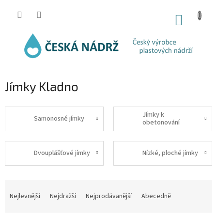
Přejít
na
NÁKUP
obsah
KOŠÍK
Jímky Kladno
Jímky k
Samonosné jímky
obetonování
Dvouplášťové jímky
Nízké, ploché jímky
Ř
a
Nejlevnější
Nejdražší
Nejprodávanější
Abecedně
z
e