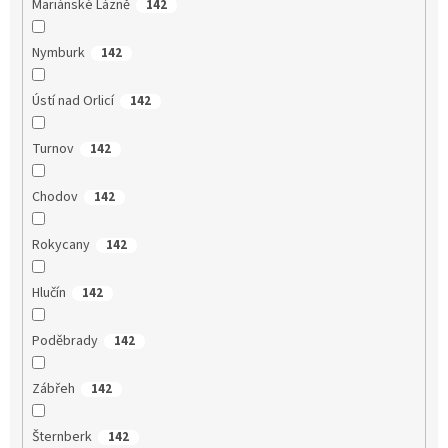
Mariánské Lázně
142
Nymburk
142
Ústí nad Orlicí
142
Turnov
142
Chodov
142
Rokycany
142
Hlučín
142
Poděbrady
142
Zábřeh
142
Šternberk
142