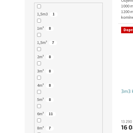
Objem:
1000 m
1200 m
1,5m3
1
komíne
stání,
1m³
8
Dopr
1,5m³
7
2m³
8
3m³
8
4m³
8
3m3 k
5m³
8
6m³
11
13 290
16 0
8m³
7