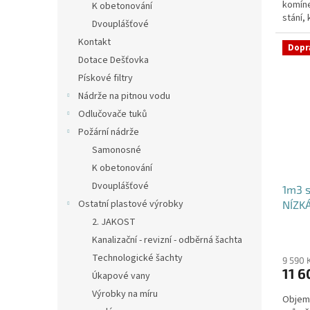
komíne
K obetonování
stání,
Dvouplášťové
specifi
Kontakt
Dopr
Dotace Dešťovka
Pískové filtry
Nádrže na pitnou vodu
Odlučovače tuků
Požární nádrže
Samonosné
K obetonování
Dvouplášťové
1m3 
Ostatní plastové výrobky
NÍZK
2. JAKOST
Kanalizační - revizní - odběrná šachta
Technologické šachty
9 590 
11 6
Úkapové vany
Výrobky na míru
Objem: