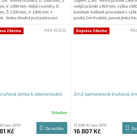
 1m³ Vnitřní rozměry: D: 1000 mm, Š:
Objem: 1,5m³ Vnitřní průměr 1400
m, V: 1000 mm. Vnější rozměry: D:
vnější průměr 1450 mm, výška 100
m, Š: 1200 mm, V: 1000 mm. +
komínek Snížené provedení s výšk
k. Jímka vhodná pod parkovací
pouhý 1m! Kvalitní, pevná jímka be
 komunikace...
potřeby obetonování...
Kód:
812/21-
Kó
ava Zdarma
Doprava Zdarma
ruhová jímka k obetonování
2m3 samonosná kruhová jí
Skladem
Průměrné
hodnocení
produktu
 Kč bez DPH
13 890 Kč bez DPH
Do košíku
Do
81 Kč
16 807 Kč
je
4,3