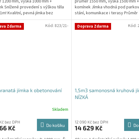
r 1200 mm, výška 1000 mm +
průměr 1550 mm, výška 1500 mm +
k Snížené provedení s výškou těla
komínek Jímka vhodná pod parkov
1m! Kvalitní, pevná jímka bez
stání, komunikace i terasy Průměr
y obetonování Průměr...
specifikujte v...
Kód:
823/21-
Kód:
ava Zdarma
Doprava Zdarma
ranatá jímka k obetonování
1,5m3 samonosná kruhová jí
NÍZKÁ
Skladem
 Kč bez DPH
12 090 Kč bez DPH
Do košíku
Do
66 Kč
14 629 Kč