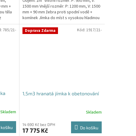
 mm,
Objem: 1m³ Vnitřní rozměr: P: 950 mm, V:
0 mm +
1500 mm Vnější rozměr: P: 1200 mm, V: 1500
ou těla
mm + 90 mm žebra proti spodní vodě +
z
komínek Jímka do míst s vysokou hladinou
spodní vody –...
d:
785/21-
Kód:
1917/21-
Doprava Zdarma
mka
1,5m3 hranatá jímka k obetonování
Skladem
Skladem
14 690 Kč bez DPH
 košíku
Do košíku
17 775 Kč