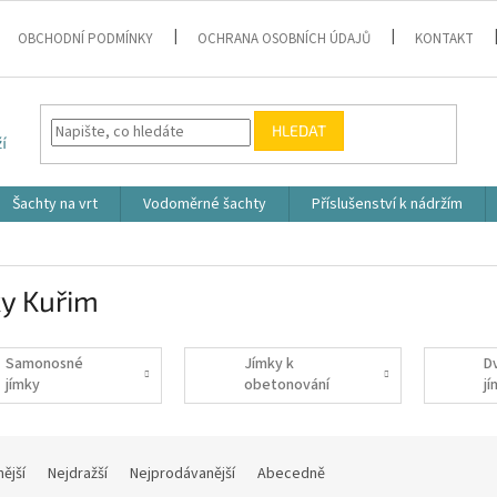
OBCHODNÍ PODMÍNKY
OCHRANA OSOBNÍCH ÚDAJŮ
KONTAKT
HLEDAT
Šachty na vrt
Vodoměrné šachty
Příslušenství k nádržím
ky Kuřim
Samonosné
Jímky k
D
jímky
obetonování
j
nější
Nejdražší
Nejprodávanější
Abecedně