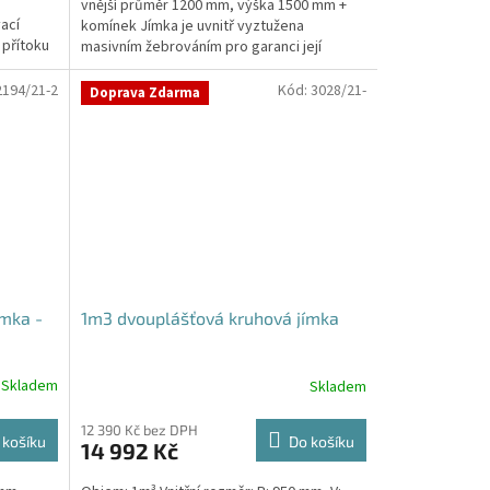
vnější průměr 1200 mm, výška 1500 mm +
5
ací
komínek Jímka je uvnitř vyztužena
hvězdiček.
 přítoku
masivním žebrováním pro garanci její
samonosnosti.Kvalitní, pevná...
2194/21-2
Kód:
3028/21-
Doprava Zdarma
mka -
1m3 dvouplášťová kruhová jímka
Skladem
Skladem
12 390 Kč bez DPH
 košíku
Do košíku
14 992 Kč