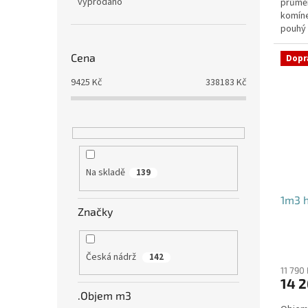
vyprodáno
průmě
komíne
pouhý 
potřeb
Cena
Dopr
9425
Kč
338183
Kč
Na skladě
139
1m3 h
Značky
Česká nádrž
142
11 790
14 2
.Objem m3