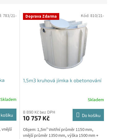
d:
783/21-
Kód:
810/21-
Doprava Zdarma
ka
1,5m3 kruhová jímka k obetonování
Skladem
Skladem
Průměrné
hodnocení
produktu
8 890 Kč bez DPH
 košíku
Do košíku
10 757 Kč
je
5,0
 vnější
Objem: 1,5m³ Vnitřní průměr 1150 mm,
z
vnější průměr 1350 mm, výška 1500 mm +
5