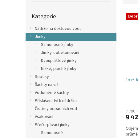
p
e
a
Přeskočit
V
n
n
Kategorie
kategorie
Dopr
ý
í
e
p
p
l
Nádrže na dešťovou vodu
i
r
Jímky
s
o
Samonosné jímky
p
d
Jímky k obetonování
r
u
o
k
Dvouplášťové jímky
d
t
Nízké, ploché jímky
u
ů
Septiky
1m3 k
k
Šachty na vrt
t
Vodoměrné šachty
ů
Příslušenství k nádržím
Čistírny odpadních vod
7 790 
9 42
Vsakování
Přečerpávací jímky
Objem:
Samonosné
průmě