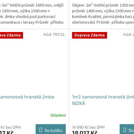
 3m³ Vnitřní průměr 1650 mm, vnější
Objem: 2m³ Vnitřní průměr 1350 mm
z
r 1850 mm, výška 1500 mm +
průměr 1400 mm, výška 1500 mm +
5
k Jímka vhodná pod parkovací
komínek Kvalitní, pevná jímka bez
hvězdiček.
 komunikace i terasy Průměr přítoku
obetonování. Průměr přítoku speci
kujte v...
poznámce...
Kód:
797/21-
Kód:
ava Zdarma
Doprava Zdarma
samonosná hranatá jímka
1m3 samonosná hranatá jím
NÍZKÁ
Skladem
rné
cení
ktu
 Kč bez DPH
14 890 Kč bez DPH
Do košíku
Do
17 Kč
18 017 Kč