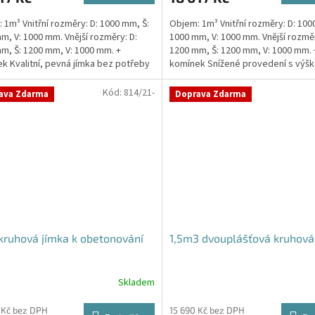
 1m³ Vnitřní rozměry: D: 1000 mm, Š:
Objem: 1m³ Vnitřní rozměry: D: 100
m, V: 1000 mm. Vnější rozměry: D:
1000 mm, V: 1000 mm. Vnější rozměr
m, Š: 1200 mm, V: 1000 mm. +
1200 mm, Š: 1200 mm, V: 1000 mm. 
ček.
k Kvalitní, pevná jímka bez potřeby
komínek Snížené provedení s výšk
ování....
pouhý 1m!...
Kód:
814/21-
ava Zdarma
Doprava Zdarma
ruhová jímka k obetonování
1,5m3 dvouplášťová kruhová
Skladem
 Kč bez DPH
15 690 Kč bez DPH