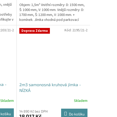
, vnější
Objem: 1,5m³ Vnitřní rozměry: D: 1500 mm,
Š: 1000 mm, V: 1000 mm. Vnější rozměry: D:
 potřeby
1700 mm, Š: 1200 mm, V: 1000 mm. +
fikujte v
komínek. Jímka vhodná pod parkovací
stání,...
2203/21-2
Kód:
2195/21-2
Doprava Zdarma
ka -
2m3 samonosná kruhová jímka -
NÍZKÁ
Skladem
Skladem
14 890 Kč bez DPH
 košíku
Do košíku
18 017 Kč