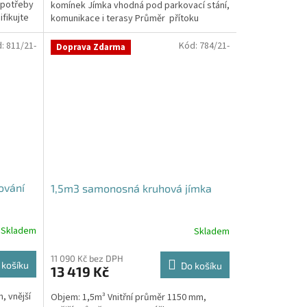
 potřeby
komínek Jímka vhodná pod parkovací stání,
hvězdiček.
fikujte
komunikace i terasy Průměr přítoku
specifikujte v...
d:
811/21-
Kód:
784/21-
Doprava Zdarma
ování
1,5m3 samonosná kruhová jímka
Skladem
Skladem
Průměrné
hodnocení
produktu
11 090 Kč bez DPH
 košíku
Do košíku
13 419 Kč
je
4,2
, vnější
Objem: 1,5m³ Vnitřní průměr 1150 mm,
z