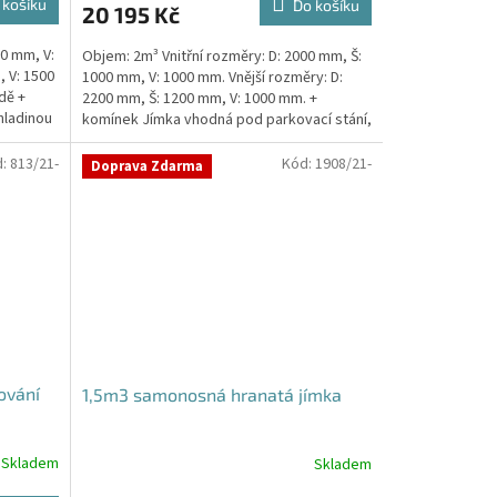
 košíku
Do košíku
20 195 Kč
50 mm, V:
Objem: 2m³ Vnitřní rozměry: D: 2000 mm, Š:
, V: 1500
1000 mm, V: 1000 mm. Vnější rozměry: D:
dě +
2200 mm, Š: 1200 mm, V: 1000 mm. +
hladinou
komínek Jímka vhodná pod parkovací stání,
komunikace i...
d:
813/21-
Kód:
1908/21-
Doprava Zdarma
ování
1,5m3 samonosná hranatá jímka
Skladem
Skladem