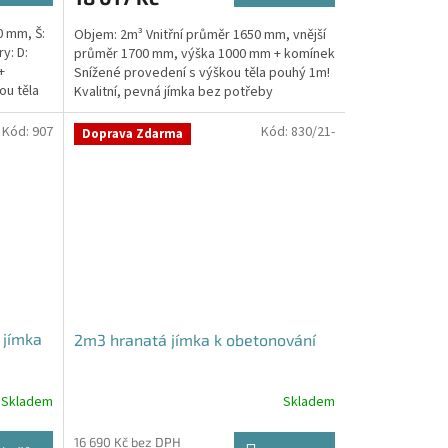
0 mm, Š:
Objem: 2m³ Vnitřní průměr 1650 mm, vnější
y: D:
průměr 1700 mm, výška 1000 mm + komínek
+
Snížené provedení s výškou těla pouhý 1m!
ou těla
Kvalitní, pevná jímka bez potřeby
obetonování Průměr...
Kód:
907
Kód:
830/21-
Doprava Zdarma
 jímka
2m3 hranatá jímka k obetonování
Skladem
Skladem
16 690 Kč bez DPH