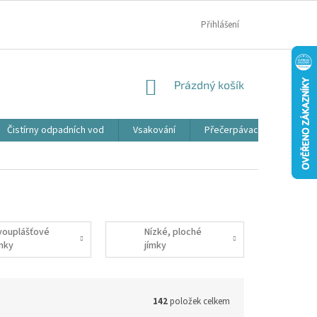
MOJE OBJEDNÁVKA
Přihlášení
NÁKUPNÍ
Prázdný košík
KOŠÍK
Čistírny odpadních vod
Vsakování
Přečerpávací jímky
vouplášťové
Nízké, ploché
ímky
jímky
142
položek celkem