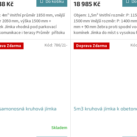
Do košíku
Do
38 Kč
18 985 Kč
 4m³ Vnitřní průměr 1850 mm, vnější
Objem: 1,5m³ Vnitřní rozměr: P: 11
r 2050 mm, výška 1500 mm +
1500 mm Vnější rozměr: P: 1400 mm
k Jímka vhodná pod parkovací
mm + 90 mm žebra proti spodní vo
 komunikace i terasy Průměr přítoku
komínek Jímka do míst s vysokou 
kujte v...
spodní vody...
Kód:
786/21-
Kó
ava Zdarma
Doprava Zdarma
samonosná kruhová jímka
5m3 kruhová jímka k obeton
Skladem