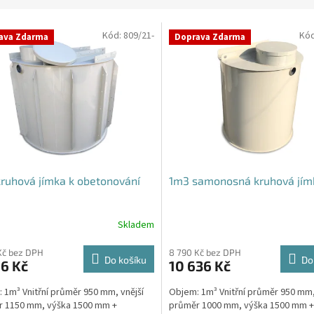
Kód:
809/21-
Kó
ava Zdarma
Doprava Zdarma
ruhová jímka k obetonování
1m3 samonosná kruhová jím
Skladem
Kč bez DPH
8 790 Kč bez DPH
Do košíku
Do
6 Kč
10 636 Kč
 1m³ Vnitřní průměr 950 mm, vnější
Objem: 1m³ Vnitřní průměr 950 mm,
r 1150 mm, výška 1500 mm +
průměr 1000 mm, výška 1500 mm +