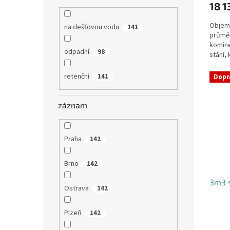
18 1
Objem:
na dešťovou vodu
141
průmě
komíne
odpadní
98
stání,
specifi
retenční
141
Dopr
záznam
Praha
142
Brno
142
3m3 
Ostrava
142
Plzeň
142