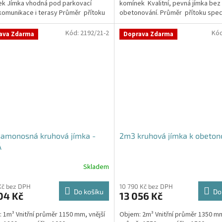
k Jímka vhodná pod parkovací
komínek Kvalitní, pevná jímka bez
 komunikace i terasy Průměr přítoku
obetonování. Průměr přítoku speci
kujte v...
v...
Kód:
2192/21-2
Kó
ava Zdarma
Doprava Zdarma
samonosná kruhová jímka -
2m3 kruhová jímka k obeton
Á
Skladem
Kč bez DPH
10 790 Kč bez DPH
Do košíku
Do
04 Kč
13 056 Kč
 1m³ Vnitřní průměr 1150 mm, vnější
Objem: 2m³ Vnitřní průměr 1350 mm