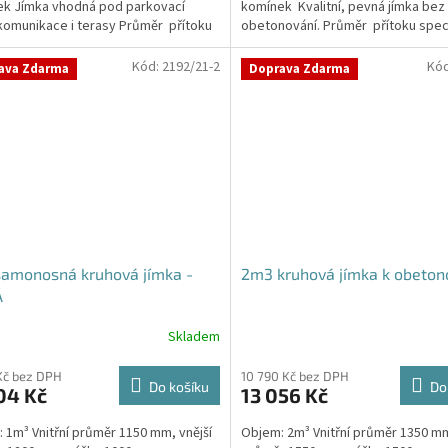
k Jímka vhodná pod parkovací
komínek Kvalitní, pevná jímka bez
 komunikace i terasy Průměr přítoku
obetonování. Průměr přítoku speci
kujte v...
v...
Kód:
2192/21-2
Kó
ava Zdarma
Doprava Zdarma
samonosná kruhová jímka -
2m3 kruhová jímka k obeton
Á
Skladem
Kč bez DPH
10 790 Kč bez DPH
Do košíku
Do
04 Kč
13 056 Kč
 1m³ Vnitřní průměr 1150 mm, vnější
Objem: 2m³ Vnitřní průměr 1350 mm