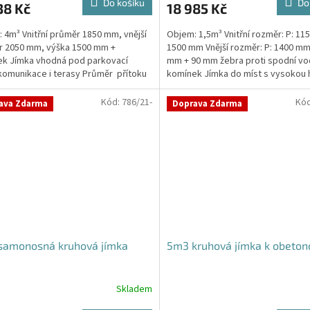
Do košíku
Do
38 Kč
18 985 Kč
 4m³ Vnitřní průměr 1850 mm, vnější
Objem: 1,5m³ Vnitřní rozměr: P: 11
r 2050 mm, výška 1500 mm +
1500 mm Vnější rozměr: P: 1400 mm
k Jímka vhodná pod parkovací
mm + 90 mm žebra proti spodní vo
 komunikace i terasy Průměr přítoku
komínek Jímka do míst s vysokou 
kujte v...
spodní vody...
Kód:
786/21-
Kó
ava Zdarma
Doprava Zdarma
samonosná kruhová jímka
5m3 kruhová jímka k obeton
Skladem