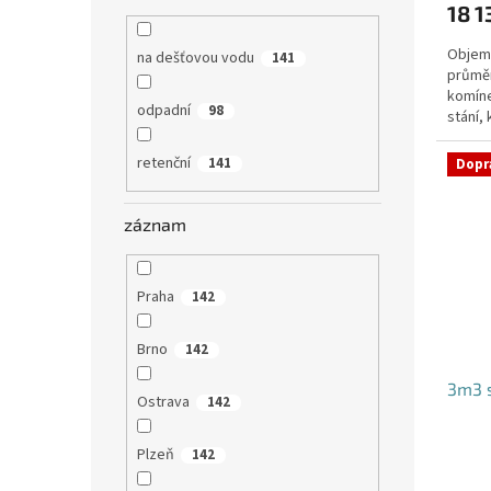
18 1
Objem:
na dešťovou vodu
141
průmě
komíne
odpadní
98
stání,
specifi
retenční
141
Dopr
záznam
Praha
142
Brno
142
3m3 
Ostrava
142
Plzeň
142