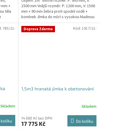
 mm,
Objem: 1m³ Vnitřní rozměr: P: 950 mm, V:
0 mm +
1500 mm Vnější rozměr: P: 1200 mm, V: 1500
ou těla
mm + 90 mm žebra proti spodní vodě +
z
komínek Jímka do míst s vysokou hladinou
spodní vody –...
d:
785/21-
Kód:
1917/21-
Doprava Zdarma
mka
1,5m3 hranatá jímka k obetonování
Skladem
Skladem
14 690 Kč bez DPH
 košíku
Do košíku
17 775 Kč