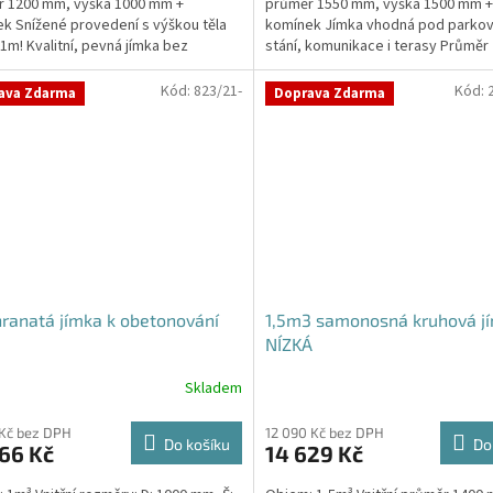
r 1200 mm, výška 1000 mm +
průměr 1550 mm, výška 1500 mm +
k Snížené provedení s výškou těla
komínek Jímka vhodná pod parkov
1m! Kvalitní, pevná jímka bez
stání, komunikace i terasy Průměr
y obetonování Průměr...
specifikujte v...
Kód:
823/21-
Kód:
ava Zdarma
Doprava Zdarma
ranatá jímka k obetonování
1,5m3 samonosná kruhová jí
NÍZKÁ
Skladem
 Kč bez DPH
12 090 Kč bez DPH
Do košíku
Do
66 Kč
14 629 Kč