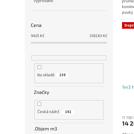
vyprodáno
průmě
komíne
pouhý 
potřeb
Cena
Dopr
9425
Kč
338183
Kč
Na skladě
139
1m3 h
Značky
Česká nádrž
142
11 790
14 2
.Objem m3