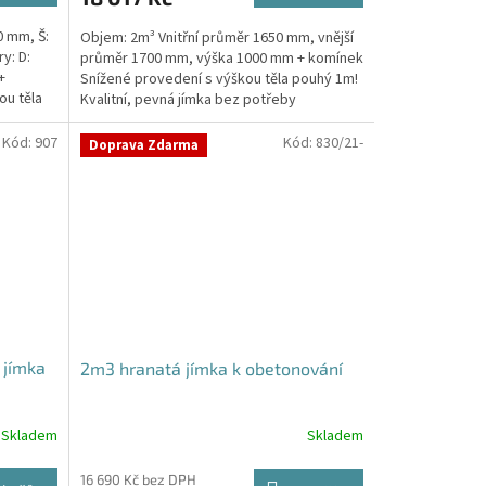
0 mm, Š:
Objem: 2m³ Vnitřní průměr 1650 mm, vnější
y: D:
průměr 1700 mm, výška 1000 mm + komínek
+
Snížené provedení s výškou těla pouhý 1m!
ou těla
Kvalitní, pevná jímka bez potřeby
obetonování Průměr...
Kód:
907
Kód:
830/21-
Doprava Zdarma
 jímka
2m3 hranatá jímka k obetonování
Skladem
Skladem
16 690 Kč bez DPH