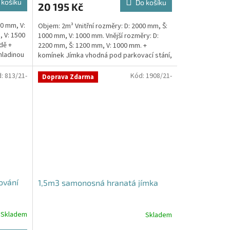
 košíku
Do košíku
20 195 Kč
50 mm, V:
Objem: 2m³ Vnitřní rozměry: D: 2000 mm, Š:
, V: 1500
1000 mm, V: 1000 mm. Vnější rozměry: D:
dě +
2200 mm, Š: 1200 mm, V: 1000 mm. +
hladinou
komínek Jímka vhodná pod parkovací stání,
komunikace i...
d:
813/21-
Kód:
1908/21-
Doprava Zdarma
ování
1,5m3 samonosná hranatá jímka
Skladem
Skladem