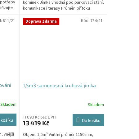
 potřeby
komínek Jímka vhodná pod parkovací stání,
hvězdiček.
fikujte
komunikace i terasy Průměr přítoku
specifikujte v...
d:
811/21-
Kód:
784/21-
Doprava Zdarma
ování
1,5m3 samonosná kruhová jímka
Skladem
Skladem
Průměrné
hodnocení
produktu
11 090 Kč bez DPH
 košíku
Do košíku
13 419 Kč
je
4,2
, vnější
Objem: 1,5m³ Vnitřní průměr 1150 mm,
z