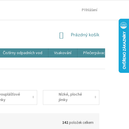
MOJE OBJEDNÁVKA
Přihlášení
NÁKUPNÍ
Prázdný košík
KOŠÍK
Čistírny odpadních vod
Vsakování
Přečerpávací jímky
vouplášťové
Nízké, ploché
ímky
jímky
142
položek celkem