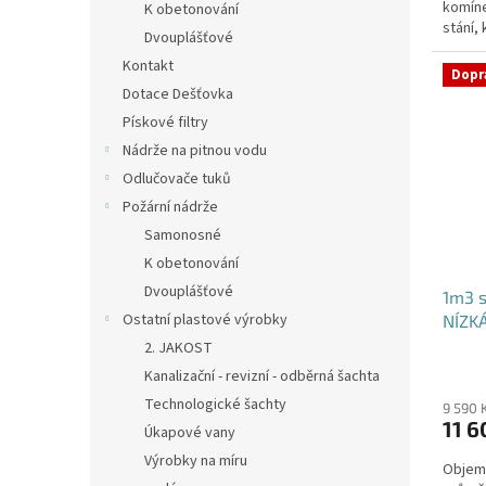
komíne
K obetonování
stání,
Dvouplášťové
specifi
Kontakt
Dopr
Dotace Dešťovka
Pískové filtry
Nádrže na pitnou vodu
Odlučovače tuků
Požární nádrže
Samonosné
K obetonování
Dvouplášťové
1m3 
Ostatní plastové výrobky
NÍZK
2. JAKOST
Kanalizační - revizní - odběrná šachta
Technologické šachty
9 590 
11 6
Úkapové vany
Výrobky na míru
Objem: