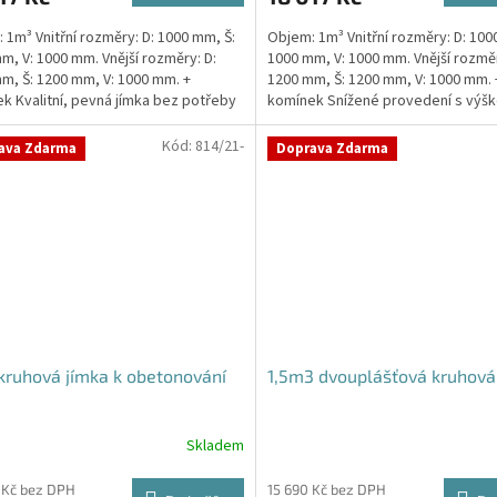
 1m³ Vnitřní rozměry: D: 1000 mm, Š:
Objem: 1m³ Vnitřní rozměry: D: 100
m, V: 1000 mm. Vnější rozměry: D:
1000 mm, V: 1000 mm. Vnější rozměr
m, Š: 1200 mm, V: 1000 mm. +
1200 mm, Š: 1200 mm, V: 1000 mm. 
ček.
k Kvalitní, pevná jímka bez potřeby
komínek Snížené provedení s výšk
ování....
pouhý 1m!...
Kód:
814/21-
ava Zdarma
Doprava Zdarma
ruhová jímka k obetonování
1,5m3 dvouplášťová kruhová
Skladem
 Kč bez DPH
15 690 Kč bez DPH