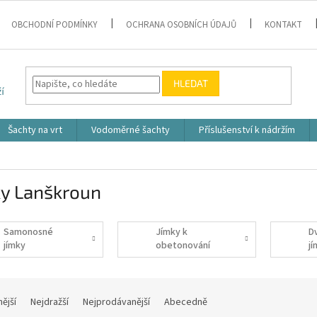
OBCHODNÍ PODMÍNKY
OCHRANA OSOBNÍCH ÚDAJŮ
KONTAKT
HLEDAT
Šachty na vrt
Vodoměrné šachty
Příslušenství k nádržím
ky Lanškroun
Samonosné
Jímky k
D
jímky
obetonování
j
nější
Nejdražší
Nejprodávanější
Abecedně