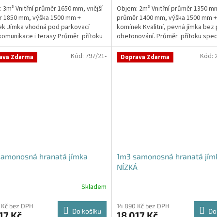
 3m³ Vnitřní průměr 1650 mm, vnější
Objem: 2m³ Vnitřní průměr 1350 mm
z
r 1850 mm, výška 1500 mm +
průměr 1400 mm, výška 1500 mm +
5
k Jímka vhodná pod parkovací
komínek Kvalitní, pevná jímka bez
hvězdiček.
 komunikace i terasy Průměr přítoku
obetonování. Průměr přítoku speci
kujte v...
poznámce...
Kód:
797/21-
Kód:
ava Zdarma
Doprava Zdarma
samonosná hranatá jímka
1m3 samonosná hranatá jím
NÍZKÁ
Skladem
rné
cení
ktu
 Kč bez DPH
14 890 Kč bez DPH
Do košíku
Do
17 Kč
18 017 Kč