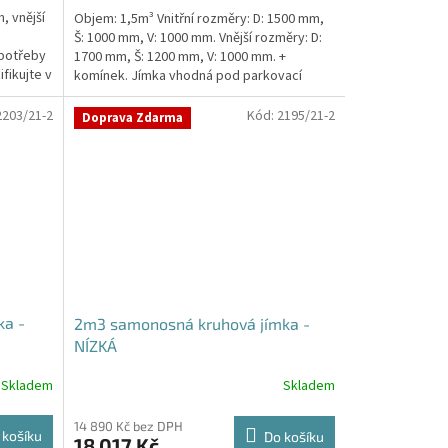
, vnější
Objem: 1,5m³ Vnitřní rozměry: D: 1500 mm,
Š: 1000 mm, V: 1000 mm. Vnější rozměry: D:
 potřeby
1700 mm, Š: 1200 mm, V: 1000 mm. +
fikujte v
komínek. Jímka vhodná pod parkovací
stání,...
2203/21-2
Kód:
2195/21-2
Doprava Zdarma
ka -
2m3 samonosná kruhová jímka -
NÍZKÁ
Skladem
Skladem
14 890 Kč bez DPH
 košíku
Do košíku
18 017 Kč