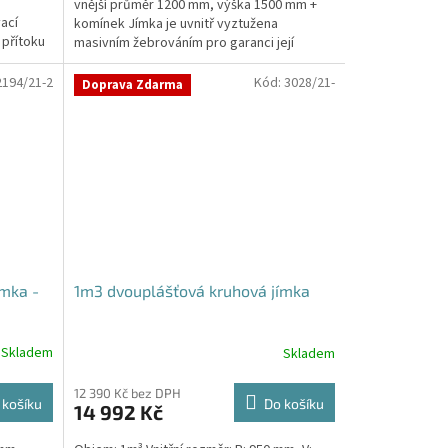
vnější průměr 1200 mm, výška 1500 mm +
5
ací
komínek Jímka je uvnitř vyztužena
hvězdiček.
 přítoku
masivním žebrováním pro garanci její
samonosnosti.Kvalitní, pevná...
2194/21-2
Kód:
3028/21-
Doprava Zdarma
mka -
1m3 dvouplášťová kruhová jímka
Skladem
Skladem
12 390 Kč bez DPH
 košíku
Do košíku
14 992 Kč