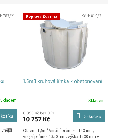
d:
783/21-
Kód:
810/21-
Doprava Zdarma
ka
1,5m3 kruhová jímka k obetonování
Skladem
Skladem
Průměrné
hodnocení
produktu
8 890 Kč bez DPH
 košíku
Do košíku
10 757 Kč
je
5,0
 vnější
Objem: 1,5m³ Vnitřní průměr 1150 mm,
z
vnější průměr 1350 mm, výška 1500 mm +
5