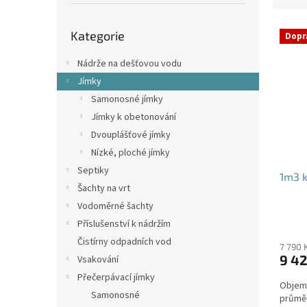
p
e
a
Přeskočit
V
n
n
Kategorie
kategorie
Dopr
ý
í
e
p
p
l
Nádrže na dešťovou vodu
i
r
Jímky
s
o
Samonosné jímky
p
d
Jímky k obetonování
r
u
o
k
Dvouplášťové jímky
d
t
Nízké, ploché jímky
u
ů
Septiky
1m3 k
k
Šachty na vrt
t
Vodoměrné šachty
ů
Příslušenství k nádržím
Čistírny odpadních vod
7 790 
9 42
Vsakování
Přečerpávací jímky
Objem:
Samonosné
průmě