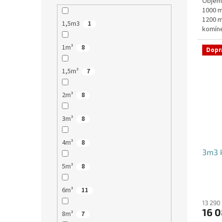
Objem:
1000 m
1200 m
1,5m3
1
komíne
stání,
1m³
8
Dopr
1,5m³
7
2m³
8
3m³
8
4m³
8
3m3 k
5m³
8
6m³
11
13 290
16 0
8m³
7