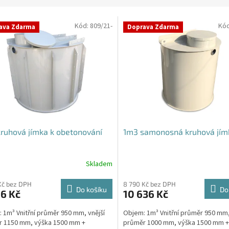
Kód:
809/21-
Kó
ava Zdarma
Doprava Zdarma
ruhová jímka k obetonování
1m3 samonosná kruhová jím
Skladem
Kč bez DPH
8 790 Kč bez DPH
Do košíku
Do
6 Kč
10 636 Kč
 1m³ Vnitřní průměr 950 mm, vnější
Objem: 1m³ Vnitřní průměr 950 mm,
r 1150 mm, výška 1500 mm +
průměr 1000 mm, výška 1500 mm +