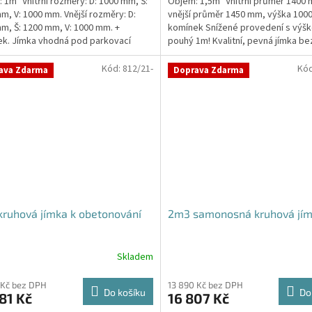
 1m³ Vnitřní rozměry: D: 1000 mm, Š:
Objem: 1,5m³ Vnitřní průměr 1400
m, V: 1000 mm. Vnější rozměry: D:
vnější průměr 1450 mm, výška 100
m, Š: 1200 mm, V: 1000 mm. +
komínek Snížené provedení s výšk
k. Jímka vhodná pod parkovací
pouhý 1m! Kvalitní, pevná jímka be
 komunikace...
potřeby obetonování...
Kód:
812/21-
Kó
ava Zdarma
Doprava Zdarma
ruhová jímka k obetonování
2m3 samonosná kruhová jí
Skladem
Průměrné
hodnocení
produktu
 Kč bez DPH
13 890 Kč bez DPH
Do košíku
Do
81 Kč
16 807 Kč
je
4,3