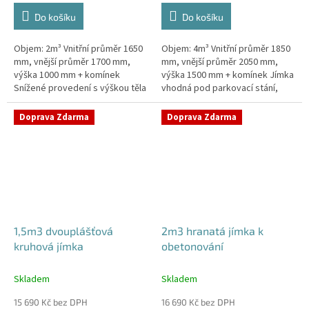
Do košíku
Do košíku
Objem: 2m³ Vnitřní průměr 1650
Objem: 4m³ Vnitřní průměr 1850
mm, vnější průměr 1700 mm,
mm, vnější průměr 2050 mm,
výška 1000 mm + komínek
výška 1500 mm + komínek Jímka
Snížené provedení s výškou těla
vhodná pod parkovací stání,
pouhý 1m! Kvalitní, pevná jímka
komunikace i terasy Průměr
bez potřeby obetonování
přítoku specifikujte v...
Doprava Zdarma
Doprava Zdarma
Průměr...
1,5m3 dvouplášťová
2m3 hranatá jímka k
kruhová jímka
obetonování
Skladem
Skladem
15 690 Kč bez DPH
16 690 Kč bez DPH