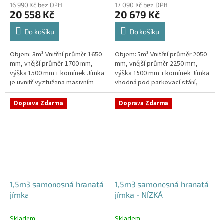
16 990 Kč bez DPH
17 090 Kč bez DPH
20 558 Kč
20 679 Kč
Do košíku
Do košíku
Objem: 3m³ Vnitřní průměr 1650
Objem: 5m³ Vnitřní průměr 2050
mm, vnější průměr 1700 mm,
mm, vnější průměr 2250 mm,
výška 1500 mm + komínek Jímka
výška 1500 mm + komínek Jímka
je uvnitř vyztužena masivním
vhodná pod parkovací stání,
žebrováním pro garanci její
komunikace i terasy Průměr
samonosnosti.Kvalitní, pevná...
přítoku specifikujte v...
Doprava Zdarma
Doprava Zdarma
1,5m3 samonosná hranatá
1,5m3 samonosná hranatá
jímka
jímka - NÍZKÁ
Skladem
Skladem