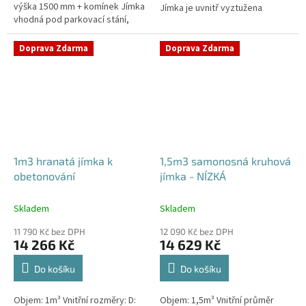
výška 1500 mm + komínek Jímka
Jímka je uvnitř vyztužena
vhodná pod parkovací stání,
masivním žebrováním pro
komunikace i terasy Průměr
garanci její
přítoku specifikujte v...
samonosnosti.Kvalitní, pevná...
Doprava Zdarma
Doprava Zdarma
1m3 hranatá jímka k
1,5m3 samonosná kruhová
obetonování
jímka - NÍZKÁ
Skladem
Skladem
11 790 Kč bez DPH
12 090 Kč bez DPH
14 266 Kč
14 629 Kč
Do košíku
Do košíku
Objem: 1m³ Vnitřní rozměry: D:
Objem: 1,5m³ Vnitřní průměr