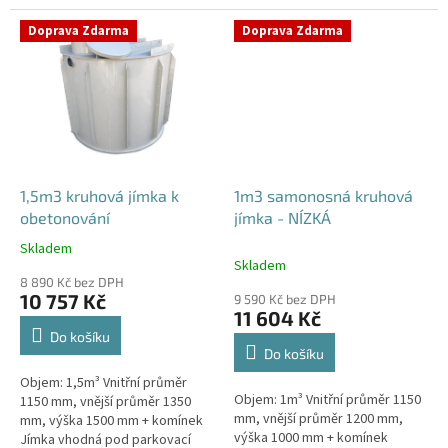
komunikace i terasy Průměr
potřeby obetonování. Průměr
přítoku specifikujte v...
přítoku specifikujte v...
Doprava Zdarma
Doprava Zdarma
1,5m3 kruhová jímka k
1m3 samonosná kruhová
obetonování
jímka - NÍZKÁ
Skladem
Průměrné
Skladem
hodnocení
8 890 Kč bez DPH
produktu
10 757 Kč
9 590 Kč bez DPH
je
11 604 Kč
5,0
Do košíku
z
Do košíku
5
Objem: 1,5m³ Vnitřní průměr
hvězdiček.
Objem: 1m³ Vnitřní průměr 1150
1150 mm, vnější průměr 1350
mm, vnější průměr 1200 mm,
mm, výška 1500 mm + komínek
výška 1000 mm + komínek
Jímka vhodná pod parkovací