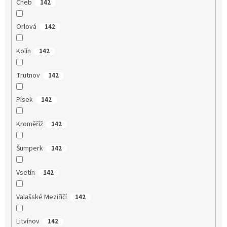
Cheb
142
Orlová
142
Kolín
142
Trutnov
142
Písek
142
Kroměříž
142
Šumperk
142
Vsetín
142
Valašské Meziříčí
142
Litvínov
142