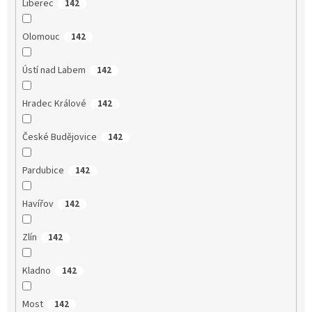
Liberec
142
Olomouc
142
Ústí nad Labem
142
Hradec Králové
142
České Budějovice
142
Pardubice
142
Havířov
142
Zlín
142
Kladno
142
Most
142