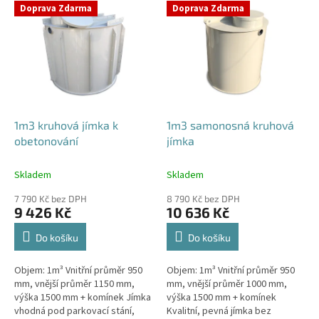
V
Doprava Zdarma
Doprava Zdarma
ý
p
i
s
p
r
o
d
1m3 kruhová jímka k
1m3 samonosná kruhová
u
obetonování
jímka
k
t
Skladem
Skladem
ů
7 790 Kč bez DPH
8 790 Kč bez DPH
9 426 Kč
10 636 Kč
Do košíku
Do košíku
Objem: 1m³ Vnitřní průměr 950
Objem: 1m³ Vnitřní průměr 950
mm, vnější průměr 1150 mm,
mm, vnější průměr 1000 mm,
výška 1500 mm + komínek Jímka
výška 1500 mm + komínek
vhodná pod parkovací stání,
Kvalitní, pevná jímka bez