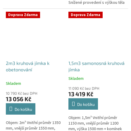
Snížené provedení s výškou těla
stání, komunikace i terasy
pouhý 1m! Kvalitní, pevná jímka
Průměr přítoku specifikujte v...
bez potřeby obetonování
Doprava Zdarma
Doprava Zdarma
Průměr...
2m3 kruhová jímka k
1,5m3 samonosná kruhová
obetonování
jímka
Skladem
Průměrné
Skladem
hodnocení
11 090 Kč bez DPH
produktu
13 419 Kč
10 790 Kč bez DPH
je
13 056 Kč
4,2
Do košíku
z
Do košíku
5
Objem: 1,5m³ Vnitřní průměr
hvězdiček.
Objem: 2m³ Vnitřní průměr 1350
1150 mm, vnější průměr 1200
mm, vnější průměr 1550 mm,
mm, výška 1500 mm + komínek