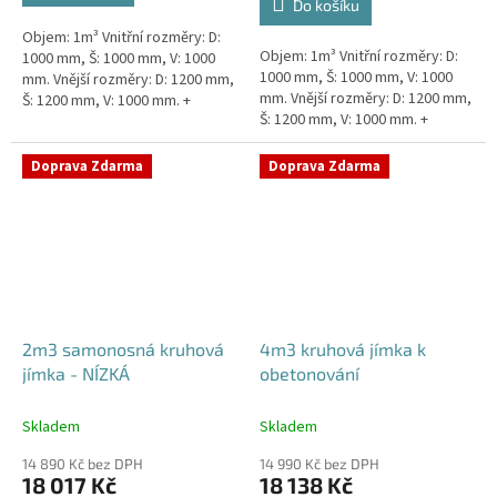
Do košíku
5
Objem: 1m³ Vnitřní rozměry: D:
hvězdiček.
Objem: 1m³ Vnitřní rozměry: D:
1000 mm, Š: 1000 mm, V: 1000
1000 mm, Š: 1000 mm, V: 1000
mm. Vnější rozměry: D: 1200 mm,
mm. Vnější rozměry: D: 1200 mm,
Š: 1200 mm, V: 1000 mm. +
Š: 1200 mm, V: 1000 mm. +
komínek Kvalitní, pevná jímka
komínek Snížené provedení s
bez potřeby obetonování....
výškou těla pouhý 1m!...
Doprava Zdarma
Doprava Zdarma
2m3 samonosná kruhová
4m3 kruhová jímka k
jímka - NÍZKÁ
obetonování
Skladem
Skladem
14 890 Kč bez DPH
14 990 Kč bez DPH
18 017 Kč
18 138 Kč