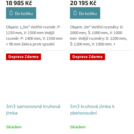
18 985 Kč
20 195 Kč
Do košíku
Do košíku
Objem: 1,5m³ Vnitřní rozměr: P:
Objem: 2m³ Vnitřní rozměry: D:
1150 mm, V: 1500 mm Vnější
2000 mm, Š: 1000 mm, V: 1000
rozměr: P: 1400 mm, V: 1500 mm
mm. Vnější rozměry: D: 2200 mm,
+ 90 mm žebra proti spodní
Š: 1200 mm, V: 1000 mm. +
vodě + komínek Jímka do míst s
komínek Jímka vhodná pod
vysokou hladinou spodní vody...
parkovací stání, komunikace i...
Doprava Zdarma
Doprava Zdarma
3m3 samonosná kruhová
5m3 kruhová jímka k
jímka
obetonování
Skladem
Skladem