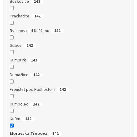
Boskovice
142
Prachatice
142
Rychnov nad Kněžnou
142
Sušice
142
Rumburk
142
Domažlice
142
Frenštát pod Radhoštěm
142
Humpolec
142
Kuřim
142
Moravská Třebová
142