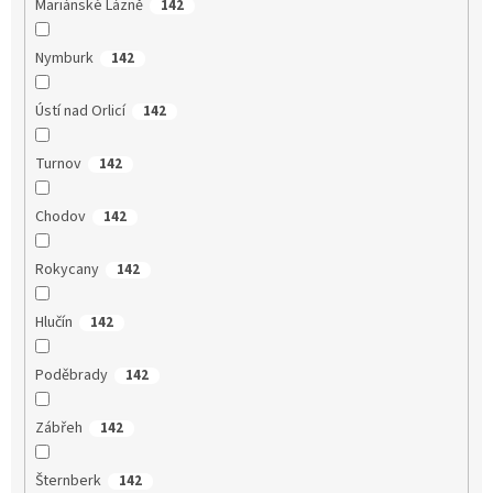
Mariánské Lázně
142
Nymburk
142
Ústí nad Orlicí
142
Turnov
142
Chodov
142
Rokycany
142
Hlučín
142
Poděbrady
142
Zábřeh
142
Šternberk
142