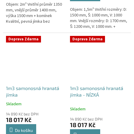
Objem: 2m³ Vnitřní průměr 1350
hvězdiček.
Objem: 1,5m³ Vnitřní rozměry: D:
mm, vnější průměr 1400 mm,
1500 mm, Š: 1000 mm, V: 1000
výška 1500 mm + komínek
mm. Vnější rozměry: D: 1700 mm,
Kvalitní, pevná jímka bez
Š: 1200 mm, V: 1000 mm. +
potřeby obetonování. Průměr
komínek. Jímka vhodná pod
přítoku specifikujte v
parkovací stání,...
poznámce...
Doprava Zdarma
Doprava Zdarma
1m3 samonosná hranatá
1m3 samonosná hranatá
jímka
jímka - NÍZKÁ
Skladem
Průměrné
Skladem
hodnocení
14 890 Kč bez DPH
produktu
18 017 Kč
14 890 Kč bez DPH
je
18 017 Kč
4,5
Do košíku
z