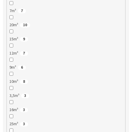
7m³
7
20m³
10
15m³
9
12m³
7
9m³
6
10m³
8
3,5m³
3
16m³
3
25m³
3