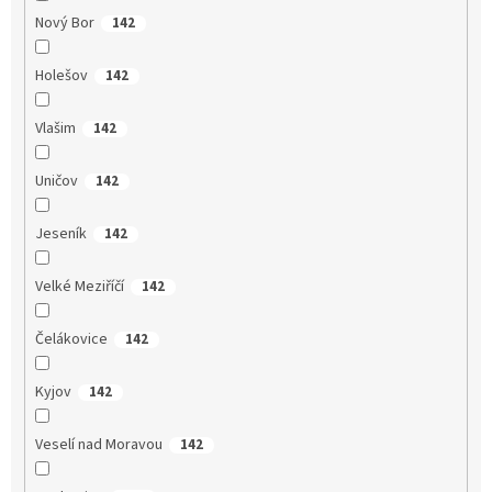
Nový Bor
142
Holešov
142
Vlašim
142
Uničov
142
Jeseník
142
Velké Meziříčí
142
Čelákovice
142
Kyjov
142
Veselí nad Moravou
142