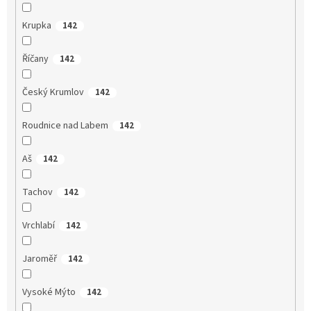
Krupka
142
Říčany
142
Český Krumlov
142
Roudnice nad Labem
142
Aš
142
Tachov
142
Vrchlabí
142
Jaroměř
142
Vysoké Mýto
142