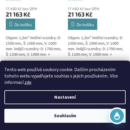
17 490 Kč bez DPH
17 490 Kč bez DPH
21 163 Kč
21 163 Kč
Do košíku
Do košíku
Objem: 1,5m³ Vnitřní rozměry: D:
Objem: 1,5m³ Vnitřní rozměry: D:
1500 mm, Š: 1000 mm, V: 1000
1500 mm, Š: 1000 mm, V: 1000
mm. Vnější rozměry: D: 1700 mm,
mm. Vnější rozměry: D: 1700 mm,
Š: 1200 mm, V: 1000 mm. +
Š: 1200 mm, V: 1000 mm. +
komínek Kvalitní, pevná jímka
komínek Snížené provedení s
bez potřeby...
výškou těla pouhý 1m!...
Virtuální asistent
Doprava Zdarma
Doprava Zdarma
Tento web používá soubory cookie. Dalším procházením
Online
tohoto webu vyjadřujete souhlas s jejich používáním.. Více
informací
zde
.
Nastavení
Začít konverzaci
3m3 hranatá jímka k
3m3 samonosná kruhová
Souhlasím
obetonování
jímka - NÍZKÁ