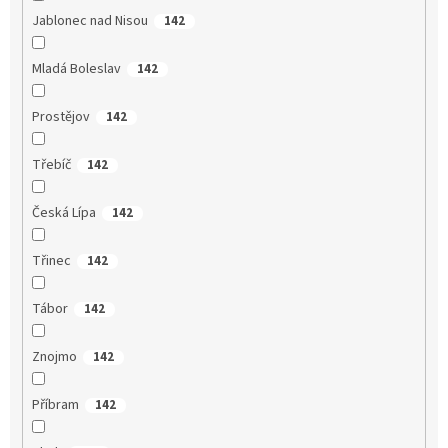
Jablonec nad Nisou
142
Mladá Boleslav
142
Prostějov
142
Třebíč
142
Česká Lípa
142
Třinec
142
Tábor
142
Znojmo
142
Příbram
142