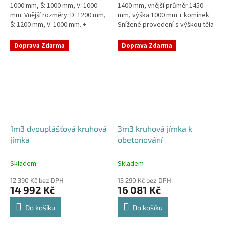
1000 mm, Š: 1000 mm, V: 1000
1400 mm, vnější průměr 1450
mm. Vnější rozměry: D: 1200 mm,
mm, výška 1000 mm + komínek
Š: 1200 mm, V: 1000 mm. +
Snížené provedení s výškou těla
komínek. Jímka vhodná pod
pouhý 1m! Kvalitní, pevná jímka
parkovací stání, komunikace...
bez potřeby obetonování...
Doprava Zdarma
Doprava Zdarma
1m3 dvouplášťová kruhová
3m3 kruhová jímka k
jímka
obetonování
Skladem
Skladem
12 390 Kč bez DPH
13 290 Kč bez DPH
14 992 Kč
16 081 Kč
Do košíku
Do košíku