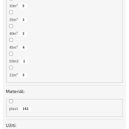
30m³
5
35m³
3
40m³
3
45m³
4
50m3
2
22m³
3
Materiál:
plast
142
Užití: