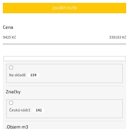
n
ZAVŘÍT FILTR
í
p
r
Cena
o
d
9425
Kč
338183
Kč
u
k
t
ů
Na skladě
139
Značky
Česká nádrž
142
.Objem m3