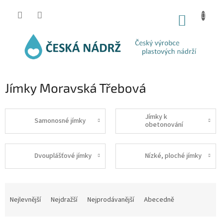
Přejít
na
NÁKUP
obsah
KOŠÍK
Jímky Moravská Třebová
Jímky k
Samonosné jímky
obetonování
Dvouplášťové jímky
Nízké, ploché jímky
Ř
a
Nejlevnější
Nejdražší
Nejprodávanější
Abecedně
z
e