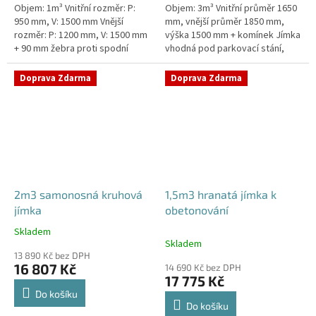
Objem: 1m³ Vnitřní rozměr: P:
Objem: 3m³ Vnitřní průměr 1650
950 mm, V: 1500 mm Vnější
mm, vnější průměr 1850 mm,
rozměr: P: 1200 mm, V: 1500 mm
výška 1500 mm + komínek Jímka
+ 90 mm žebra proti spodní
vhodná pod parkovací stání,
vodě + komínek Jímka do míst s
komunikace i terasy Průměr
vysokou hladinou spodní vody
přítoku specifikujte v...
Doprava Zdarma
Doprava Zdarma
–...
2m3 samonosná kruhová
1,5m3 hranatá jímka k
jímka
obetonování
Skladem
Průměrné
Skladem
hodnocení
13 890 Kč bez DPH
produktu
16 807 Kč
14 690 Kč bez DPH
je
17 775 Kč
4,3
Do košíku
z
Do košíku
5