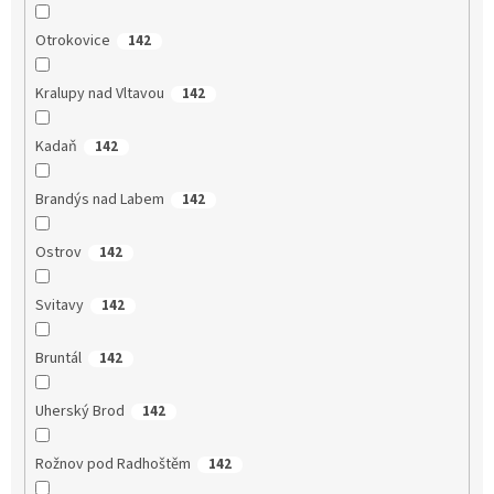
Otrokovice
142
Kralupy nad Vltavou
142
Kadaň
142
Brandýs nad Labem
142
Ostrov
142
Svitavy
142
Bruntál
142
Uherský Brod
142
Rožnov pod Radhoštěm
142