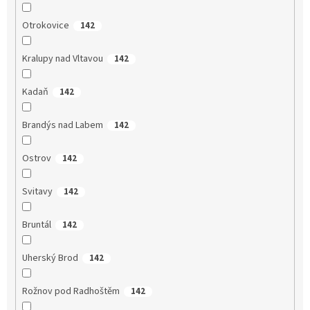
Otrokovice
142
Kralupy nad Vltavou
142
Kadaň
142
Brandýs nad Labem
142
Ostrov
142
Svitavy
142
Bruntál
142
Uherský Brod
142
Rožnov pod Radhoštěm
142