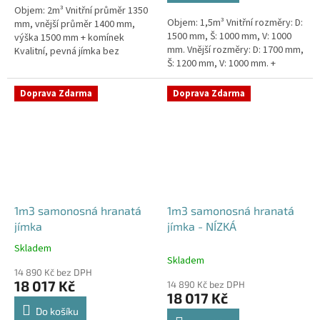
Objem: 2m³ Vnitřní průměr 1350
hvězdiček.
Objem: 1,5m³ Vnitřní rozměry: D:
mm, vnější průměr 1400 mm,
1500 mm, Š: 1000 mm, V: 1000
výška 1500 mm + komínek
mm. Vnější rozměry: D: 1700 mm,
Kvalitní, pevná jímka bez
Š: 1200 mm, V: 1000 mm. +
potřeby obetonování. Průměr
komínek. Jímka vhodná pod
přítoku specifikujte v
parkovací stání,...
poznámce...
Doprava Zdarma
Doprava Zdarma
1m3 samonosná hranatá
1m3 samonosná hranatá
jímka
jímka - NÍZKÁ
Skladem
Průměrné
Skladem
hodnocení
14 890 Kč bez DPH
produktu
18 017 Kč
14 890 Kč bez DPH
je
18 017 Kč
4,5
Do košíku
z