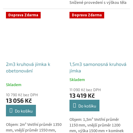
Snížené provedení s výškou těla
stání, komunikace i terasy
pouhý 1m! Kvalitní, pevná jímka
Průměr přítoku specifikujte v...
bez potřeby obetonování
Doprava Zdarma
Doprava Zdarma
Průměr...
2m3 kruhová jímka k
1,5m3 samonosná kruhová
obetonování
jímka
Skladem
Průměrné
Skladem
hodnocení
11 090 Kč bez DPH
produktu
13 419 Kč
10 790 Kč bez DPH
je
13 056 Kč
4,2
Do košíku
z
Do košíku
5
Objem: 1,5m³ Vnitřní průměr
hvězdiček.
Objem: 2m³ Vnitřní průměr 1350
1150 mm, vnější průměr 1200
mm, vnější průměr 1550 mm,
mm, výška 1500 mm + komínek