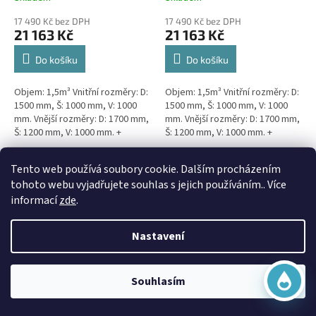
17 490 Kč bez DPH
17 490 Kč bez DPH
21 163 Kč
21 163 Kč
Do košíku
Do košíku
Objem: 1,5m³ Vnitřní rozměry: D:
Objem: 1,5m³ Vnitřní rozměry: D:
1500 mm, Š: 1000 mm, V: 1000
1500 mm, Š: 1000 mm, V: 1000
mm. Vnější rozměry: D: 1700 mm,
mm. Vnější rozměry: D: 1700 mm,
Š: 1200 mm, V: 1000 mm. +
Š: 1200 mm, V: 1000 mm. +
komínek Kvalitní, pevná jímka
komínek Snížené provedení s
bez potřeby...
výškou těla pouhý 1m!...
Virtuální asistent
Doprava Zdarma
Doprava Zdarma
Tento web používá soubory cookie. Dalším procházením
Online
tohoto webu vyjadřujete souhlas s jejich používáním.. Více
informací
zde
.
Nastavení
Začít konverzaci
3m3 hranatá jímka k
3m3 samonosná kruhová
Souhlasím
obetonování
jímka - NÍZKÁ