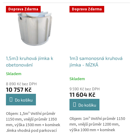
komunikace i terasy Průměr
potřeby obetonování. Průměr
přítoku specifikujte v...
přítoku specifikujte v...
Doprava Zdarma
Doprava Zdarma
1,5m3 kruhová jímka k
1m3 samonosná kruhová
obetonování
jímka - NÍZKÁ
Skladem
Průměrné
Skladem
hodnocení
8 890 Kč bez DPH
produktu
10 757 Kč
9 590 Kč bez DPH
je
11 604 Kč
5,0
Do košíku
z
Do košíku
5
Objem: 1,5m³ Vnitřní průměr
hvězdiček.
Objem: 1m³ Vnitřní průměr 1150
1150 mm, vnější průměr 1350
mm, vnější průměr 1200 mm,
mm, výška 1500 mm + komínek
výška 1000 mm + komínek
Jímka vhodná pod parkovací