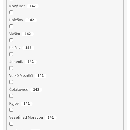
Nový Bor
142
Holešov
142
Vlašim
142
Uničov
142
Jeseník
142
Velké Meziříčí
142
Čelákovice
142
Kyjov
142
Veselí nad Moravou
142