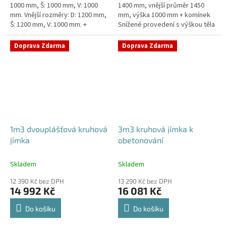
1000 mm, Š: 1000 mm, V: 1000
1400 mm, vnější průměr 1450
mm. Vnější rozměry: D: 1200 mm,
mm, výška 1000 mm + komínek
Š: 1200 mm, V: 1000 mm. +
Snížené provedení s výškou těla
komínek. Jímka vhodná pod
pouhý 1m! Kvalitní, pevná jímka
parkovací stání, komunikace...
bez potřeby obetonování...
Doprava Zdarma
Doprava Zdarma
1m3 dvouplášťová kruhová
3m3 kruhová jímka k
jímka
obetonování
Skladem
Skladem
12 390 Kč bez DPH
13 290 Kč bez DPH
14 992 Kč
16 081 Kč
Do košíku
Do košíku