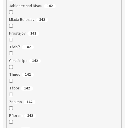
Jablonec nad Nisou
142
Mladá Boleslav
142
Prostějov
142
Třebíč
142
Česká Lípa
142
Třinec
142
Tábor
142
Znojmo
142
Příbram
142