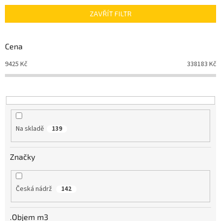
n
ZAVŘÍT FILTR
í
p
r
Cena
o
d
9425
Kč
338183
Kč
u
k
t
ů
Na skladě
139
Značky
Česká nádrž
142
.Objem m3