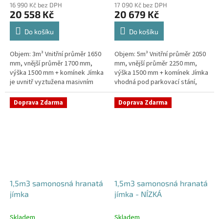
16 990 Kč bez DPH
17 090 Kč bez DPH
20 558 Kč
20 679 Kč
Do košíku
Do košíku
Objem: 3m³ Vnitřní průměr 1650
Objem: 5m³ Vnitřní průměr 2050
mm, vnější průměr 1700 mm,
mm, vnější průměr 2250 mm,
výška 1500 mm + komínek Jímka
výška 1500 mm + komínek Jímka
je uvnitř vyztužena masivním
vhodná pod parkovací stání,
žebrováním pro garanci její
komunikace i terasy Průměr
samonosnosti.Kvalitní, pevná...
přítoku specifikujte v...
Doprava Zdarma
Doprava Zdarma
1,5m3 samonosná hranatá
1,5m3 samonosná hranatá
jímka
jímka - NÍZKÁ
Skladem
Skladem