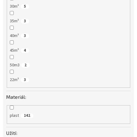
30m³
5
35m³
3
40m³
3
45m³
4
50m3
2
22m³
3
Materiál:
plast
142
Užití: