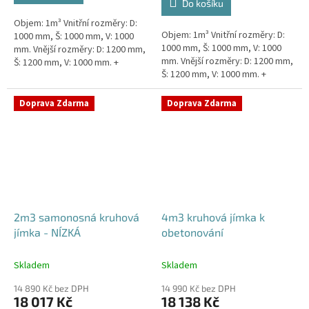
Do košíku
5
Objem: 1m³ Vnitřní rozměry: D:
hvězdiček.
Objem: 1m³ Vnitřní rozměry: D:
1000 mm, Š: 1000 mm, V: 1000
1000 mm, Š: 1000 mm, V: 1000
mm. Vnější rozměry: D: 1200 mm,
mm. Vnější rozměry: D: 1200 mm,
Š: 1200 mm, V: 1000 mm. +
Š: 1200 mm, V: 1000 mm. +
komínek Kvalitní, pevná jímka
komínek Snížené provedení s
bez potřeby obetonování....
výškou těla pouhý 1m!...
Doprava Zdarma
Doprava Zdarma
2m3 samonosná kruhová
4m3 kruhová jímka k
jímka - NÍZKÁ
obetonování
Skladem
Skladem
14 890 Kč bez DPH
14 990 Kč bez DPH
18 017 Kč
18 138 Kč