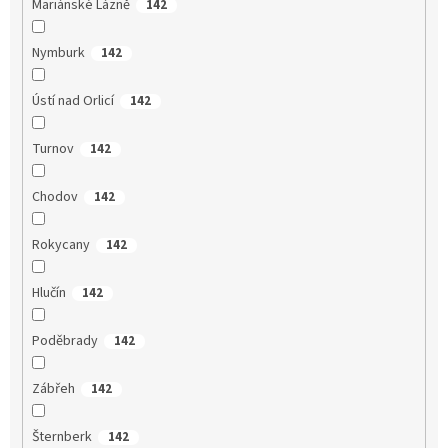
Mariánské Lázně
142
Nymburk
142
Ústí nad Orlicí
142
Turnov
142
Chodov
142
Rokycany
142
Hlučín
142
Poděbrady
142
Zábřeh
142
Šternberk
142