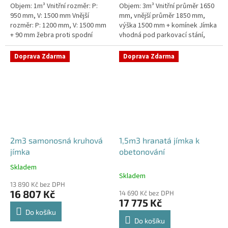
Objem: 1m³ Vnitřní rozměr: P:
Objem: 3m³ Vnitřní průměr 1650
950 mm, V: 1500 mm Vnější
mm, vnější průměr 1850 mm,
rozměr: P: 1200 mm, V: 1500 mm
výška 1500 mm + komínek Jímka
+ 90 mm žebra proti spodní
vhodná pod parkovací stání,
vodě + komínek Jímka do míst s
komunikace i terasy Průměr
vysokou hladinou spodní vody
přítoku specifikujte v...
Doprava Zdarma
Doprava Zdarma
–...
2m3 samonosná kruhová
1,5m3 hranatá jímka k
jímka
obetonování
Skladem
Průměrné
Skladem
hodnocení
13 890 Kč bez DPH
produktu
16 807 Kč
14 690 Kč bez DPH
je
17 775 Kč
4,3
Do košíku
z
Do košíku
5