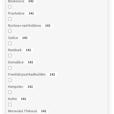
Boskovice
142
Prachatice
142
Rychnov nad Kněžnou
142
Sušice
142
Rumburk
142
Domažlice
142
Frenštát pod Radhoštěm
142
Humpolec
142
Kuřim
142
Moravská Třebová
142