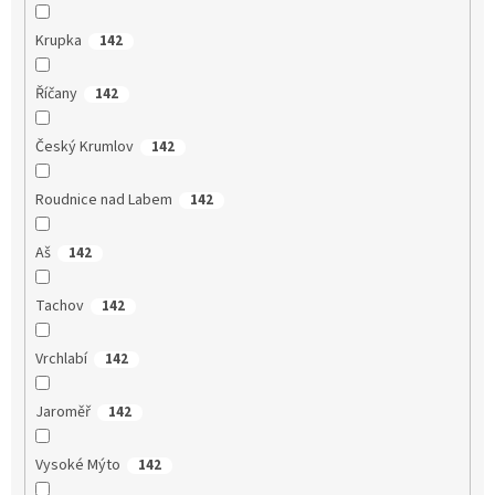
Krupka
142
Říčany
142
Český Krumlov
142
Roudnice nad Labem
142
Aš
142
Tachov
142
Vrchlabí
142
Jaroměř
142
Vysoké Mýto
142