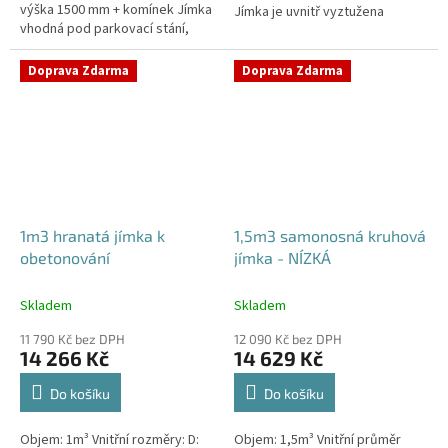
výška 1500 mm + komínek Jímka
Jímka je uvnitř vyztužena
vhodná pod parkovací stání,
masivním žebrováním pro
komunikace i terasy Průměr
garanci její
přítoku specifikujte v...
samonosnosti.Kvalitní, pevná...
Doprava Zdarma
Doprava Zdarma
1m3 hranatá jímka k
1,5m3 samonosná kruhová
obetonování
jímka - NÍZKÁ
Skladem
Skladem
11 790 Kč bez DPH
12 090 Kč bez DPH
14 266 Kč
14 629 Kč
Do košíku
Do košíku
Objem: 1m³ Vnitřní rozměry: D:
Objem: 1,5m³ Vnitřní průměr