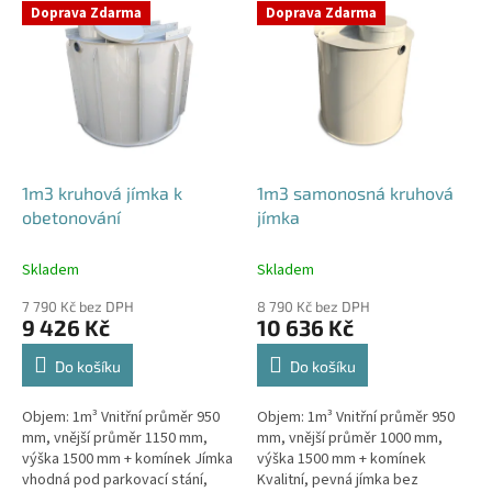
V
Doprava Zdarma
Doprava Zdarma
ý
p
i
s
p
r
o
d
1m3 kruhová jímka k
1m3 samonosná kruhová
u
obetonování
jímka
k
t
Skladem
Skladem
ů
7 790 Kč bez DPH
8 790 Kč bez DPH
9 426 Kč
10 636 Kč
Do košíku
Do košíku
Objem: 1m³ Vnitřní průměr 950
Objem: 1m³ Vnitřní průměr 950
mm, vnější průměr 1150 mm,
mm, vnější průměr 1000 mm,
výška 1500 mm + komínek Jímka
výška 1500 mm + komínek
vhodná pod parkovací stání,
Kvalitní, pevná jímka bez