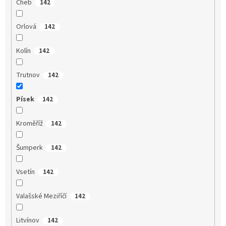
Cheb
142
Orlová
142
Kolín
142
Trutnov
142
Písek
142
Kroměříž
142
Šumperk
142
Vsetín
142
Valašské Meziříčí
142
Litvínov
142