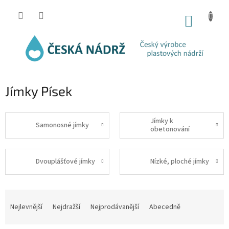
Přejít
na
NÁKUP
obsah
KOŠÍK
Jímky Písek
Jímky k
Samonosné jímky
obetonování
Dvouplášťové jímky
Nízké, ploché jímky
Ř
a
Nejlevnější
Nejdražší
Nejprodávanější
Abecedně
z
e