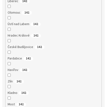
Liberec
142
Olomouc
142
Ústí nad Labem
142
Hradec Králové
142
České Budějovice
142
Pardubice
142
Havířov
142
Zlín
142
Kladno
142
Most
142