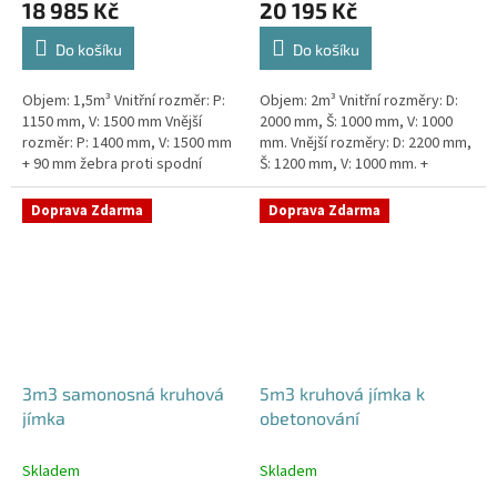
18 985 Kč
20 195 Kč
Do košíku
Do košíku
Objem: 1,5m³ Vnitřní rozměr: P:
Objem: 2m³ Vnitřní rozměry: D:
1150 mm, V: 1500 mm Vnější
2000 mm, Š: 1000 mm, V: 1000
rozměr: P: 1400 mm, V: 1500 mm
mm. Vnější rozměry: D: 2200 mm,
+ 90 mm žebra proti spodní
Š: 1200 mm, V: 1000 mm. +
vodě + komínek Jímka do míst s
komínek Jímka vhodná pod
vysokou hladinou spodní vody...
parkovací stání, komunikace i...
Doprava Zdarma
Doprava Zdarma
3m3 samonosná kruhová
5m3 kruhová jímka k
jímka
obetonování
Skladem
Skladem