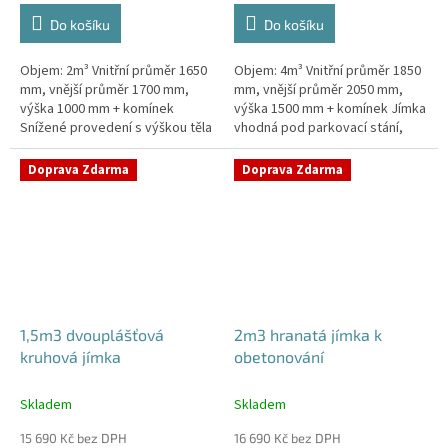
Do košíku
Do košíku
Objem: 2m³ Vnitřní průměr 1650
Objem: 4m³ Vnitřní průměr 1850
mm, vnější průměr 1700 mm,
mm, vnější průměr 2050 mm,
výška 1000 mm + komínek
výška 1500 mm + komínek Jímka
Snížené provedení s výškou těla
vhodná pod parkovací stání,
pouhý 1m! Kvalitní, pevná jímka
komunikace i terasy Průměr
bez potřeby obetonování
přítoku specifikujte v...
Doprava Zdarma
Doprava Zdarma
Průměr...
1,5m3 dvouplášťová
2m3 hranatá jímka k
kruhová jímka
obetonování
Skladem
Skladem
15 690 Kč bez DPH
16 690 Kč bez DPH