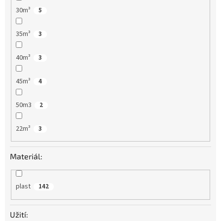
30m³
5
35m³
3
40m³
3
45m³
4
50m3
2
22m³
3
Materiál:
plast
142
Užití: