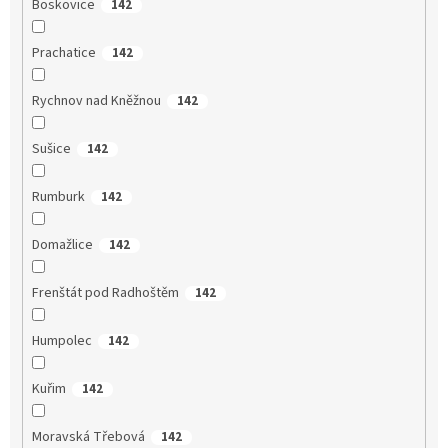
Boskovice
142
Prachatice
142
Rychnov nad Kněžnou
142
Sušice
142
Rumburk
142
Domažlice
142
Frenštát pod Radhoštěm
142
Humpolec
142
Kuřim
142
Moravská Třebová
142