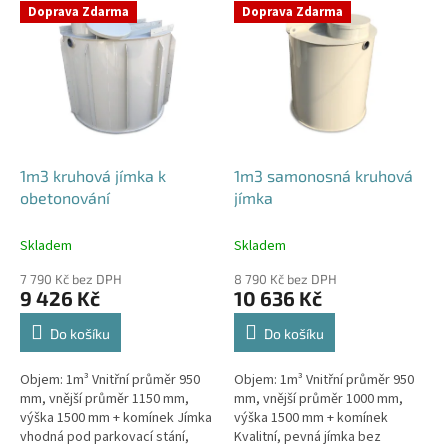
V
Doprava Zdarma
Doprava Zdarma
ý
p
i
s
p
r
o
d
1m3 kruhová jímka k
1m3 samonosná kruhová
u
obetonování
jímka
k
t
Skladem
Skladem
ů
7 790 Kč bez DPH
8 790 Kč bez DPH
9 426 Kč
10 636 Kč
Do košíku
Do košíku
Objem: 1m³ Vnitřní průměr 950
Objem: 1m³ Vnitřní průměr 950
mm, vnější průměr 1150 mm,
mm, vnější průměr 1000 mm,
výška 1500 mm + komínek Jímka
výška 1500 mm + komínek
vhodná pod parkovací stání,
Kvalitní, pevná jímka bez