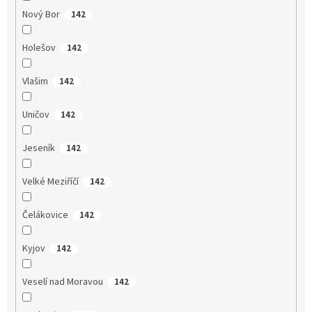
Nový Bor
142
Holešov
142
Vlašim
142
Uničov
142
Jeseník
142
Velké Meziříčí
142
Čelákovice
142
Kyjov
142
Veselí nad Moravou
142