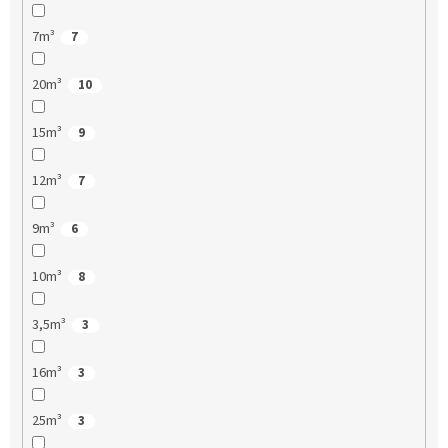
7m³
7
20m³
10
15m³
9
12m³
7
9m³
6
10m³
8
3,5m³
3
16m³
3
25m³
3