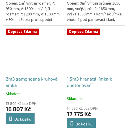
Objem: 1m³ Vnitřní rozměr: P:
Objem: 3m³ Vnitřní průměr 1650
950 mm, V: 1500 mm Vnější
mm, vnější průměr 1850 mm,
rozměr: P: 1200 mm, V: 1500 mm
výška 1500 mm + komínek Jímka
+ 90 mm žebra proti spodní
vhodná pod parkovací stání,
vodě + komínek Jímka do míst s
komunikace i terasy Průměr
vysokou hladinou spodní vody
přítoku specifikujte v...
Doprava Zdarma
Doprava Zdarma
–...
2m3 samonosná kruhová
1,5m3 hranatá jímka k
jímka
obetonování
Skladem
Průměrné
Skladem
hodnocení
13 890 Kč bez DPH
produktu
16 807 Kč
14 690 Kč bez DPH
je
17 775 Kč
4,3
Do košíku
z
Do košíku
5