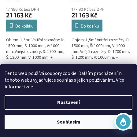
17 490 Kč bez DPH
17 490 Kč bez DPH
21 163 Kč
21 163 Kč
Do košíku
Do košíku
Objem: 1,5m³ Vnitřní rozměry: D:
Objem: 1,5m³ Vnitřní rozměry: D:
1500 mm, Š: 1000 mm, V: 1000
1500 mm, Š: 1000 mm, V: 1000
mm. Vnější rozměry: D: 1700 mm,
mm. Vnější rozměry: D: 1700 mm,
Š: 1200 mm, V: 1000 mm. +
Š: 1200 mm, V: 1000 mm. +
komínek Kvalitní, pevná jímka
komínek Snížené provedení s
bez potřeby...
výškou těla pouhý 1m!...
Virtuální asistent
Doprava Zdarma
Doprava Zdarma
Tento web používá soubory cookie. Dalším procházením
Online
tohoto webu vyjadřujete souhlas s jejich používáním.. Více
informací
zde
.
Nastavení
Začít konverzaci
3m3 hranatá jímka k
3m3 samonosná kruhová
Souhlasím
obetonování
jímka - NÍZKÁ