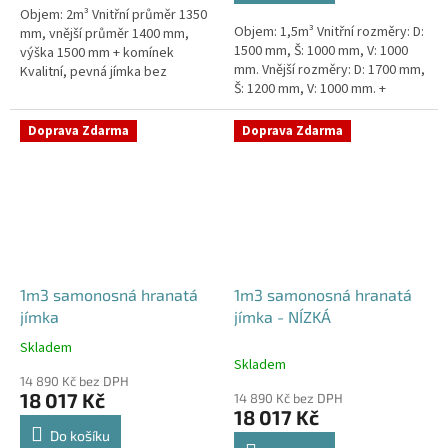
Objem: 2m³ Vnitřní průměr 1350
hvězdiček.
Objem: 1,5m³ Vnitřní rozměry: D:
mm, vnější průměr 1400 mm,
1500 mm, Š: 1000 mm, V: 1000
výška 1500 mm + komínek
mm. Vnější rozměry: D: 1700 mm,
Kvalitní, pevná jímka bez
Š: 1200 mm, V: 1000 mm. +
potřeby obetonování. Průměr
komínek. Jímka vhodná pod
přítoku specifikujte v
parkovací stání,...
poznámce...
Doprava Zdarma
Doprava Zdarma
1m3 samonosná hranatá
1m3 samonosná hranatá
jímka
jímka - NÍZKÁ
Skladem
Průměrné
Skladem
hodnocení
14 890 Kč bez DPH
produktu
18 017 Kč
14 890 Kč bez DPH
je
18 017 Kč
4,5
Do košíku
z