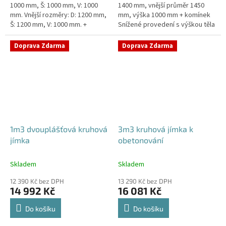
1000 mm, Š: 1000 mm, V: 1000
1400 mm, vnější průměr 1450
mm. Vnější rozměry: D: 1200 mm,
mm, výška 1000 mm + komínek
Š: 1200 mm, V: 1000 mm. +
Snížené provedení s výškou těla
komínek. Jímka vhodná pod
pouhý 1m! Kvalitní, pevná jímka
parkovací stání, komunikace...
bez potřeby obetonování...
Doprava Zdarma
Doprava Zdarma
1m3 dvouplášťová kruhová
3m3 kruhová jímka k
jímka
obetonování
Skladem
Skladem
12 390 Kč bez DPH
13 290 Kč bez DPH
14 992 Kč
16 081 Kč
Do košíku
Do košíku