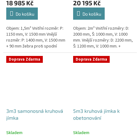
18 985 Kč
20 195 Kč
Do košíku
Do košíku
Objem: 1,5m³ Vnitřní rozměr: P:
Objem: 2m³ Vnitřní rozměry: D:
1150 mm, V: 1500 mm Vnější
2000 mm, Š: 1000 mm, V: 1000
rozměr: P: 1400 mm, V: 1500 mm
mm. Vnější rozměry: D: 2200 mm,
+ 90 mm žebra proti spodní
Š: 1200 mm, V: 1000 mm. +
vodě + komínek Jímka do míst s
komínek Jímka vhodná pod
vysokou hladinou spodní vody...
parkovací stání, komunikace i...
Doprava Zdarma
Doprava Zdarma
3m3 samonosná kruhová
5m3 kruhová jímka k
jímka
obetonování
Skladem
Skladem