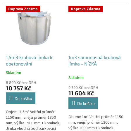
komunikace i terasy Průměr
potřeby obetonování. Průměr
přítoku specifikujte v...
přítoku specifikujte v...
Doprava Zdarma
Doprava Zdarma
1,5m3 kruhová jímka k
1m3 samonosná kruhová
obetonování
jímka - NÍZKÁ
Skladem
Průměrné
Skladem
hodnocení
8 890 Kč bez DPH
produktu
10 757 Kč
9 590 Kč bez DPH
je
11 604 Kč
5,0
Do košíku
z
Do košíku
5
Objem: 1,5m³ Vnitřní průměr
hvězdiček.
Objem: 1m³ Vnitřní průměr 1150
1150 mm, vnější průměr 1350
mm, vnější průměr 1200 mm,
mm, výška 1500 mm + komínek
výška 1000 mm + komínek
Jímka vhodná pod parkovací