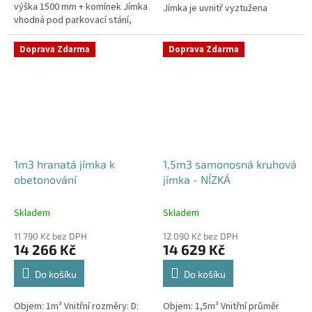
výška 1500 mm + komínek Jímka
Jímka je uvnitř vyztužena
vhodná pod parkovací stání,
masivním žebrováním pro
komunikace i terasy Průměr
garanci její
přítoku specifikujte v...
samonosnosti.Kvalitní, pevná...
Doprava Zdarma
Doprava Zdarma
1m3 hranatá jímka k
1,5m3 samonosná kruhová
obetonování
jímka - NÍZKÁ
Skladem
Skladem
11 790 Kč bez DPH
12 090 Kč bez DPH
14 266 Kč
14 629 Kč
Do košíku
Do košíku
Objem: 1m³ Vnitřní rozměry: D:
Objem: 1,5m³ Vnitřní průměr