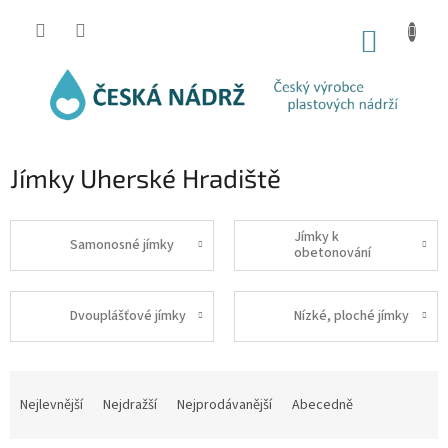
Přejít
na
NÁKUP
obsah
KOŠÍK
Jímky Uherské Hradiště
Jímky k
Samonosné jímky
obetonování
Dvouplášťové jímky
Nízké, ploché jímky
Ř
a
Nejlevnější
Nejdražší
Nejprodávanější
Abecedně
z
e