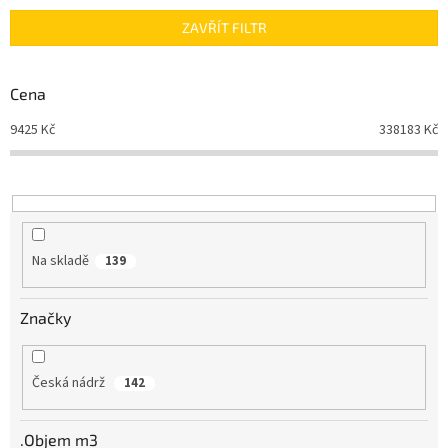
n
ZAVŘÍT FILTR
í
p
r
Cena
o
d
9425
Kč
338183
Kč
u
k
t
ů
Na skladě
139
Značky
Česká nádrž
142
.Objem m3