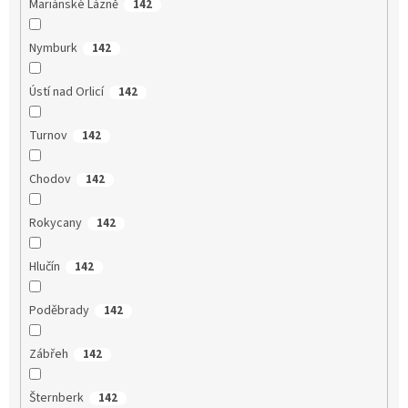
Mariánské Lázně
142
Nymburk
142
Ústí nad Orlicí
142
Turnov
142
Chodov
142
Rokycany
142
Hlučín
142
Poděbrady
142
Zábřeh
142
Šternberk
142