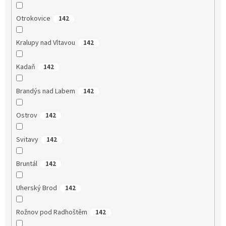
Otrokovice
142
Kralupy nad Vltavou
142
Kadaň
142
Brandýs nad Labem
142
Ostrov
142
Svitavy
142
Bruntál
142
Uherský Brod
142
Rožnov pod Radhoštěm
142