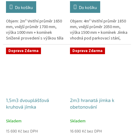
Do košíku
Do košíku
Objem: 2m³ Vnitřní průměr 1650
Objem: 4m³ Vnitřní průměr 1850
mm, vnější průměr 1700 mm,
mm, vnější průměr 2050 mm,
výška 1000 mm + komínek
výška 1500 mm + komínek Jímka
Snížené provedení s výškou těla
vhodná pod parkovací stání,
pouhý 1m! Kvalitní, pevná jímka
komunikace i terasy Průměr
bez potřeby obetonování
přítoku specifikujte v...
Doprava Zdarma
Doprava Zdarma
Průměr...
1,5m3 dvouplášťová
2m3 hranatá jímka k
kruhová jímka
obetonování
Skladem
Skladem
15 690 Kč bez DPH
16 690 Kč bez DPH