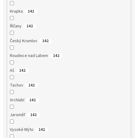
Krupka
142
Říčany
142
Český Krumlov
142
Roudnice nad Labem
142
Aš
142
Tachov
142
Vrchlabí
142
Jaroměř
142
Vysoké Mýto
142