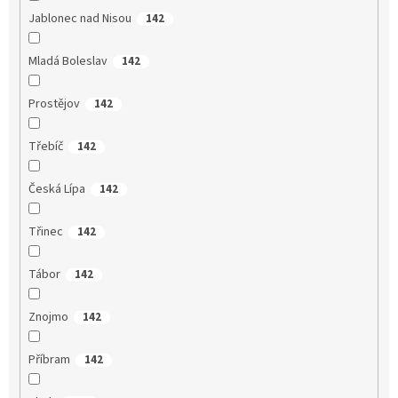
Jablonec nad Nisou
142
Mladá Boleslav
142
Prostějov
142
Třebíč
142
Česká Lípa
142
Třinec
142
Tábor
142
Znojmo
142
Příbram
142