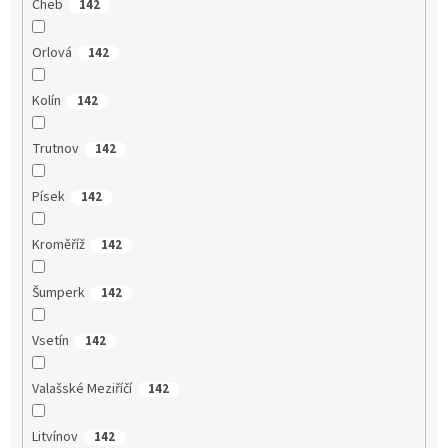
Cheb
142
Orlová
142
Kolín
142
Trutnov
142
Písek
142
Kroměříž
142
Šumperk
142
Vsetín
142
Valašské Meziříčí
142
Litvínov
142