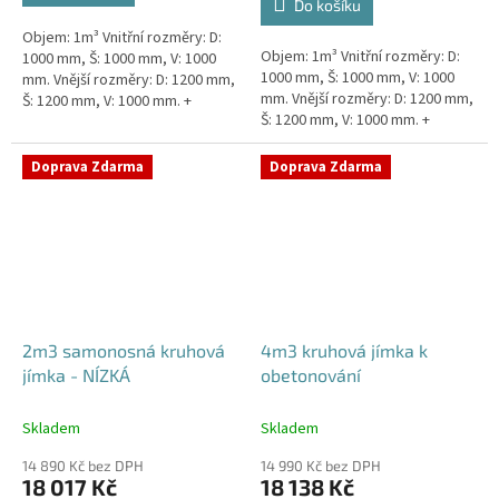
Do košíku
5
Objem: 1m³ Vnitřní rozměry: D:
hvězdiček.
Objem: 1m³ Vnitřní rozměry: D:
1000 mm, Š: 1000 mm, V: 1000
1000 mm, Š: 1000 mm, V: 1000
mm. Vnější rozměry: D: 1200 mm,
mm. Vnější rozměry: D: 1200 mm,
Š: 1200 mm, V: 1000 mm. +
Š: 1200 mm, V: 1000 mm. +
komínek Kvalitní, pevná jímka
komínek Snížené provedení s
bez potřeby obetonování....
výškou těla pouhý 1m!...
Doprava Zdarma
Doprava Zdarma
2m3 samonosná kruhová
4m3 kruhová jímka k
jímka - NÍZKÁ
obetonování
Skladem
Skladem
14 890 Kč bez DPH
14 990 Kč bez DPH
18 017 Kč
18 138 Kč