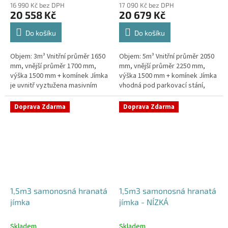
16 990 Kč bez DPH
17 090 Kč bez DPH
20 558 Kč
20 679 Kč
Do košíku
Do košíku
Objem: 3m³ Vnitřní průměr 1650
Objem: 5m³ Vnitřní průměr 2050
mm, vnější průměr 1700 mm,
mm, vnější průměr 2250 mm,
výška 1500 mm + komínek Jímka
výška 1500 mm + komínek Jímka
je uvnitř vyztužena masivním
vhodná pod parkovací stání,
žebrováním pro garanci její
komunikace i terasy Průměr
samonosnosti.Kvalitní, pevná...
přítoku specifikujte v...
Doprava Zdarma
Doprava Zdarma
1,5m3 samonosná hranatá
1,5m3 samonosná hranatá
jímka
jímka - NÍZKÁ
Skladem
Skladem