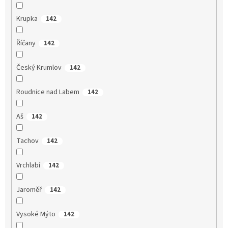
Krupka
142
Říčany
142
Český Krumlov
142
Roudnice nad Labem
142
Aš
142
Tachov
142
Vrchlabí
142
Jaroměř
142
Vysoké Mýto
142