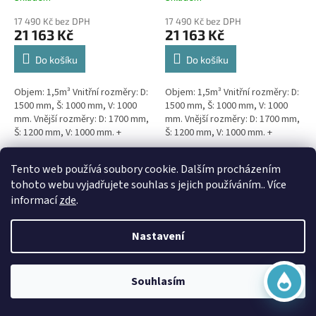
17 490 Kč bez DPH
17 490 Kč bez DPH
21 163 Kč
21 163 Kč
Do košíku
Do košíku
Objem: 1,5m³ Vnitřní rozměry: D:
Objem: 1,5m³ Vnitřní rozměry: D:
1500 mm, Š: 1000 mm, V: 1000
1500 mm, Š: 1000 mm, V: 1000
mm. Vnější rozměry: D: 1700 mm,
mm. Vnější rozměry: D: 1700 mm,
Š: 1200 mm, V: 1000 mm. +
Š: 1200 mm, V: 1000 mm. +
komínek Kvalitní, pevná jímka
komínek Snížené provedení s
bez potřeby...
výškou těla pouhý 1m!...
Virtuální asistent
Doprava Zdarma
Doprava Zdarma
Tento web používá soubory cookie. Dalším procházením
Online
tohoto webu vyjadřujete souhlas s jejich používáním.. Více
informací
zde
.
Nastavení
Začít konverzaci
3m3 hranatá jímka k
3m3 samonosná kruhová
Souhlasím
obetonování
jímka - NÍZKÁ