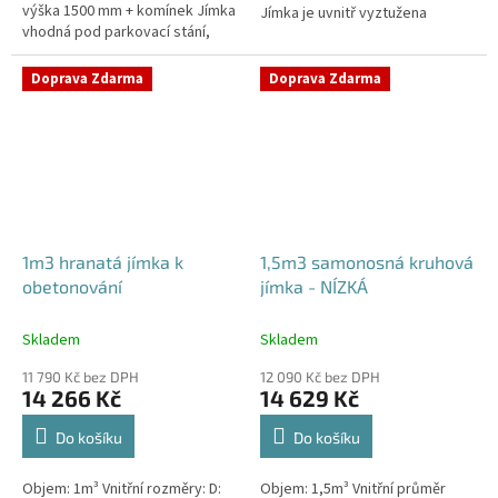
výška 1500 mm + komínek Jímka
Jímka je uvnitř vyztužena
vhodná pod parkovací stání,
masivním žebrováním pro
komunikace i terasy Průměr
garanci její
přítoku specifikujte v...
samonosnosti.Kvalitní, pevná...
Doprava Zdarma
Doprava Zdarma
1m3 hranatá jímka k
1,5m3 samonosná kruhová
obetonování
jímka - NÍZKÁ
Skladem
Skladem
11 790 Kč bez DPH
12 090 Kč bez DPH
14 266 Kč
14 629 Kč
Do košíku
Do košíku
Objem: 1m³ Vnitřní rozměry: D:
Objem: 1,5m³ Vnitřní průměr