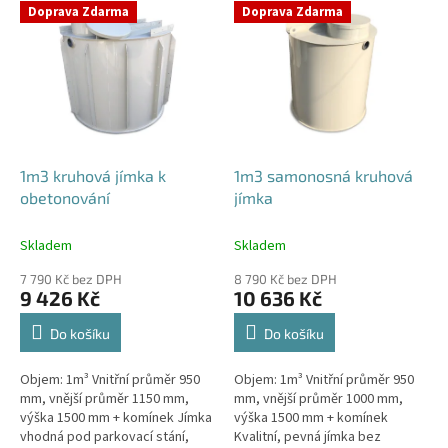
V
Doprava Zdarma
Doprava Zdarma
ý
p
i
s
p
r
o
d
1m3 kruhová jímka k
1m3 samonosná kruhová
u
obetonování
jímka
k
t
Skladem
Skladem
ů
7 790 Kč bez DPH
8 790 Kč bez DPH
9 426 Kč
10 636 Kč
Do košíku
Do košíku
Objem: 1m³ Vnitřní průměr 950
Objem: 1m³ Vnitřní průměr 950
mm, vnější průměr 1150 mm,
mm, vnější průměr 1000 mm,
výška 1500 mm + komínek Jímka
výška 1500 mm + komínek
vhodná pod parkovací stání,
Kvalitní, pevná jímka bez