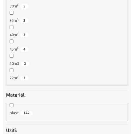
30m³
5
35m³
3
40m³
3
45m³
4
50m3
2
22m³
3
Materiál:
plast
142
Užití: