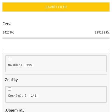
n
ZAVŘÍT FILTR
í
p
r
Cena
o
d
9425
Kč
338183
Kč
u
k
t
ů
Na skladě
139
Značky
Česká nádrž
142
.Objem m3