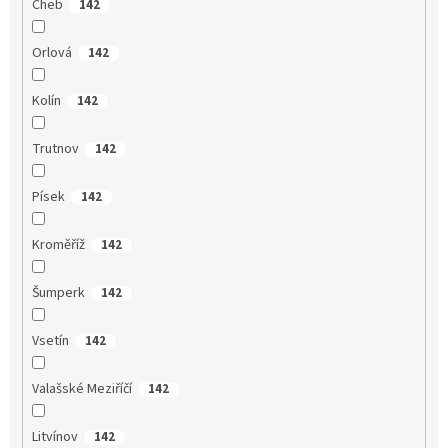
Cheb
142
Orlová
142
Kolín
142
Trutnov
142
Písek
142
Kroměříž
142
Šumperk
142
Vsetín
142
Valašské Meziříčí
142
Litvínov
142