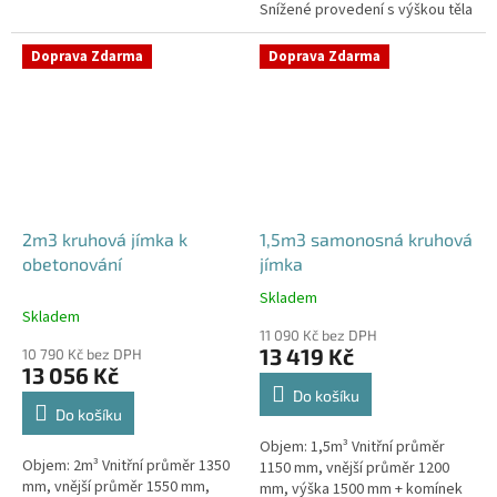
Snížené provedení s výškou těla
stání, komunikace i terasy
pouhý 1m! Kvalitní, pevná jímka
Průměr přítoku specifikujte v...
bez potřeby obetonování
Doprava Zdarma
Doprava Zdarma
Průměr...
2m3 kruhová jímka k
1,5m3 samonosná kruhová
obetonování
jímka
Skladem
Průměrné
Skladem
hodnocení
11 090 Kč bez DPH
produktu
13 419 Kč
10 790 Kč bez DPH
je
13 056 Kč
4,2
Do košíku
z
Do košíku
5
Objem: 1,5m³ Vnitřní průměr
hvězdiček.
Objem: 2m³ Vnitřní průměr 1350
1150 mm, vnější průměr 1200
mm, vnější průměr 1550 mm,
mm, výška 1500 mm + komínek