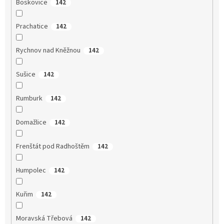
Boskovice
142
Prachatice
142
Rychnov nad Kněžnou
142
Sušice
142
Rumburk
142
Domažlice
142
Frenštát pod Radhoštěm
142
Humpolec
142
Kuřim
142
Moravská Třebová
142