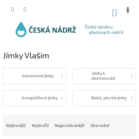
Přejít
na
NÁKUP
obsah
KOŠÍK
Jímky Vlašim
Jímky k
Samonosné jímky
obetonování
Dvouplášťové jímky
Nízké, ploché jímky
Ř
a
Nejlevnější
Nejdražší
Nejprodávanější
Abecedně
z
e