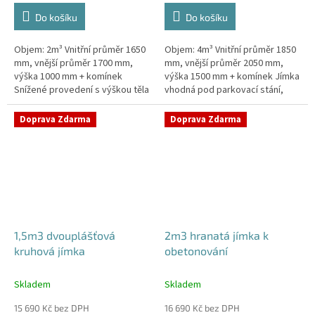
Do košíku
Do košíku
Objem: 2m³ Vnitřní průměr 1650
Objem: 4m³ Vnitřní průměr 1850
mm, vnější průměr 1700 mm,
mm, vnější průměr 2050 mm,
výška 1000 mm + komínek
výška 1500 mm + komínek Jímka
Snížené provedení s výškou těla
vhodná pod parkovací stání,
pouhý 1m! Kvalitní, pevná jímka
komunikace i terasy Průměr
bez potřeby obetonování
přítoku specifikujte v...
Doprava Zdarma
Doprava Zdarma
Průměr...
1,5m3 dvouplášťová
2m3 hranatá jímka k
kruhová jímka
obetonování
Skladem
Skladem
15 690 Kč bez DPH
16 690 Kč bez DPH