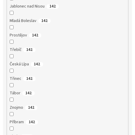
Jablonec nad Nisou
142
Mladá Boleslav
142
Prostějov
142
Třebíč
142
Česká Lípa
142
Třinec
142
Tábor
142
Znojmo
142
Příbram
142