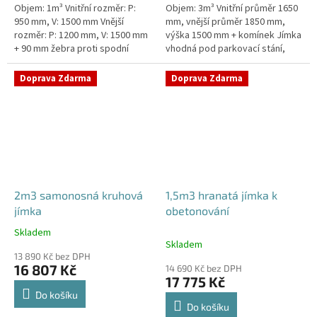
Objem: 1m³ Vnitřní rozměr: P:
Objem: 3m³ Vnitřní průměr 1650
950 mm, V: 1500 mm Vnější
mm, vnější průměr 1850 mm,
rozměr: P: 1200 mm, V: 1500 mm
výška 1500 mm + komínek Jímka
+ 90 mm žebra proti spodní
vhodná pod parkovací stání,
vodě + komínek Jímka do míst s
komunikace i terasy Průměr
vysokou hladinou spodní vody
přítoku specifikujte v...
Doprava Zdarma
Doprava Zdarma
–...
2m3 samonosná kruhová
1,5m3 hranatá jímka k
jímka
obetonování
Skladem
Průměrné
Skladem
hodnocení
13 890 Kč bez DPH
produktu
16 807 Kč
14 690 Kč bez DPH
je
17 775 Kč
4,3
Do košíku
z
Do košíku
5