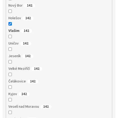
Nový Bor
142
Holešov
142
Vlašim
142
Uničov
142
Jeseník
142
Velké Meziříčí
142
Čelákovice
142
Kyjov
142
Veselí nad Moravou
142