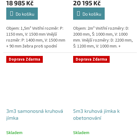
18 985 Kč
20 195 Kč
Do košíku
Do košíku
Objem: 1,5m³ Vnitřní rozměr: P:
Objem: 2m³ Vnitřní rozměry: D:
1150 mm, V: 1500 mm Vnější
2000 mm, Š: 1000 mm, V: 1000
rozměr: P: 1400 mm, V: 1500 mm
mm. Vnější rozměry: D: 2200 mm,
+ 90 mm žebra proti spodní
Š: 1200 mm, V: 1000 mm. +
vodě + komínek Jímka do míst s
komínek Jímka vhodná pod
vysokou hladinou spodní vody...
parkovací stání, komunikace i...
Doprava Zdarma
Doprava Zdarma
3m3 samonosná kruhová
5m3 kruhová jímka k
jímka
obetonování
Skladem
Skladem