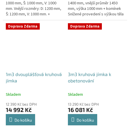
1000 mm, Š: 1000 mm, V: 1000
1400 mm, vnější průměr 1450
mm. Vnější rozměry: D: 1200 mm,
mm, výška 1000 mm + komínek
Š: 1200 mm, V: 1000 mm. +
Snížené provedení s výškou těla
komínek. Jímka vhodná pod
pouhý 1m! Kvalitní, pevná jímka
parkovací stání, komunikace...
bez potřeby obetonování...
Doprava Zdarma
Doprava Zdarma
1m3 dvouplášťová kruhová
3m3 kruhová jímka k
jímka
obetonování
Skladem
Skladem
12 390 Kč bez DPH
13 290 Kč bez DPH
14 992 Kč
16 081 Kč
Do košíku
Do košíku