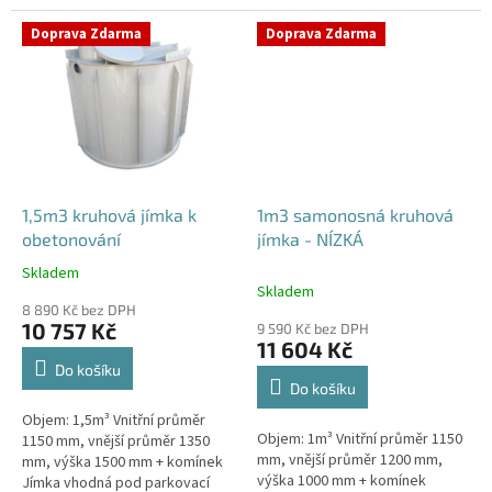
komunikace i terasy Průměr
potřeby obetonování. Průměr
přítoku specifikujte v...
přítoku specifikujte v...
Doprava Zdarma
Doprava Zdarma
1,5m3 kruhová jímka k
1m3 samonosná kruhová
obetonování
jímka - NÍZKÁ
Skladem
Průměrné
Skladem
hodnocení
8 890 Kč bez DPH
produktu
10 757 Kč
9 590 Kč bez DPH
je
11 604 Kč
5,0
Do košíku
z
Do košíku
5
Objem: 1,5m³ Vnitřní průměr
hvězdiček.
Objem: 1m³ Vnitřní průměr 1150
1150 mm, vnější průměr 1350
mm, vnější průměr 1200 mm,
mm, výška 1500 mm + komínek
výška 1000 mm + komínek
Jímka vhodná pod parkovací