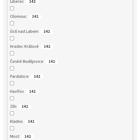
Liberec
142
Olomouc
142
Ústí nad Labem
142
Hradec Králové
142
České Budějovice
142
Pardubice
142
Havířov
142
Zlín
142
Kladno
142
Most
142