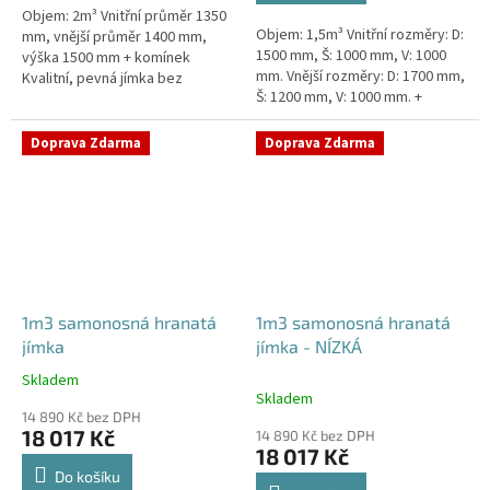
Objem: 2m³ Vnitřní průměr 1350
hvězdiček.
Objem: 1,5m³ Vnitřní rozměry: D:
mm, vnější průměr 1400 mm,
1500 mm, Š: 1000 mm, V: 1000
výška 1500 mm + komínek
mm. Vnější rozměry: D: 1700 mm,
Kvalitní, pevná jímka bez
Š: 1200 mm, V: 1000 mm. +
potřeby obetonování. Průměr
komínek. Jímka vhodná pod
přítoku specifikujte v
parkovací stání,...
poznámce...
Doprava Zdarma
Doprava Zdarma
1m3 samonosná hranatá
1m3 samonosná hranatá
jímka
jímka - NÍZKÁ
Skladem
Průměrné
Skladem
hodnocení
14 890 Kč bez DPH
produktu
18 017 Kč
14 890 Kč bez DPH
je
18 017 Kč
4,5
Do košíku
z