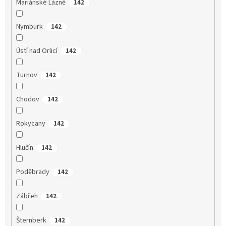
Mariánské Lázně
142
Nymburk
142
Ústí nad Orlicí
142
Turnov
142
Chodov
142
Rokycany
142
Hlučín
142
Poděbrady
142
Zábřeh
142
Šternberk
142