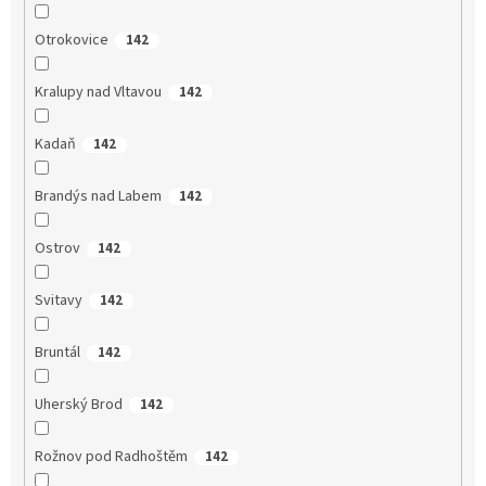
Otrokovice
142
Kralupy nad Vltavou
142
Kadaň
142
Brandýs nad Labem
142
Ostrov
142
Svitavy
142
Bruntál
142
Uherský Brod
142
Rožnov pod Radhoštěm
142