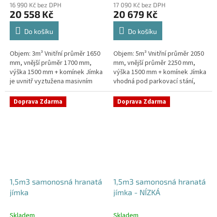
16 990 Kč bez DPH
17 090 Kč bez DPH
20 558 Kč
20 679 Kč
Do košíku
Do košíku
Objem: 3m³ Vnitřní průměr 1650
Objem: 5m³ Vnitřní průměr 2050
mm, vnější průměr 1700 mm,
mm, vnější průměr 2250 mm,
výška 1500 mm + komínek Jímka
výška 1500 mm + komínek Jímka
je uvnitř vyztužena masivním
vhodná pod parkovací stání,
žebrováním pro garanci její
komunikace i terasy Průměr
samonosnosti.Kvalitní, pevná...
přítoku specifikujte v...
Doprava Zdarma
Doprava Zdarma
1,5m3 samonosná hranatá
1,5m3 samonosná hranatá
jímka
jímka - NÍZKÁ
Skladem
Skladem