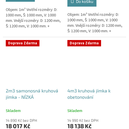
Do košíku
5
Objem: 1m³ Vnitřní rozměry: D:
hvězdiček.
Objem: 1m³ Vnitřní rozměry: D:
1000 mm, Š: 1000 mm, V: 1000
1000 mm, Š: 1000 mm, V: 1000
mm. Vnější rozměry: D: 1200 mm,
mm. Vnější rozměry: D: 1200 mm,
Š: 1200 mm, V: 1000 mm. +
Š: 1200 mm, V: 1000 mm. +
komínek Kvalitní, pevná jímka
komínek Snížené provedení s
bez potřeby obetonování....
výškou těla pouhý 1m!...
Doprava Zdarma
Doprava Zdarma
2m3 samonosná kruhová
4m3 kruhová jímka k
jímka - NÍZKÁ
obetonování
Skladem
Skladem
14 890 Kč bez DPH
14 990 Kč bez DPH
18 017 Kč
18 138 Kč