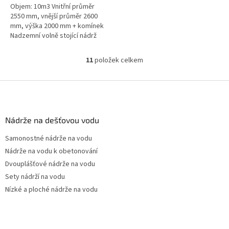
Objem: 10m3 Vnitřní průměr
2550 mm, vnější průměr 2600
mm, výška 2000 mm + komínek
Nadzemní volně stojící nádrž
vyrobená z materiálu s UV
stabilizací.Průměr a umístění...
11
položek celkem
O
v
l
Z
á
á
d
p
a
a
Nádrže na dešťovou vodu
c
t
í
Samonostné nádrže na vodu
í
p
Nádrže na vodu k obetonování
r
v
Dvouplášťové nádrže na vodu
k
Sety nádrží na vodu
y
Nízké a ploché nádrže na vodu
v
ý
p
i