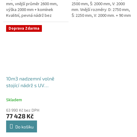
mm, vnější průměr 2600 mm,
2500 mm, Š: 2000 mm, V: 2000
výška 2000 mm + komínek
mm. Vnější rozměry: D: 2750 mm,
Kvalitní, pevná nádrž bez
Š: 2250 mm, V: 2000 mm. + 90 mm
potřeby obetonování.Průměr a
žebra proti spodní vodě +
umístění přítoku/ů, odtoku/ů
komínek Nádrž do míst...
Doprava Zdarma
apod....
10m3 nadzemní volně
stojící nádrž s UV
stabilizací
Skladem
63 990 Kč bez DPH
77 428 Kč
Do košíku