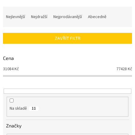
Ř
a
Nejlevnější
Nejdražší
Nejprodávanější
Abecedně
z
e
n
ZAVŘÍT FILTR
í
p
r
Cena
o
d
31084
Kč
77428
Kč
u
k
t
ů
Na skladě
11
Značky