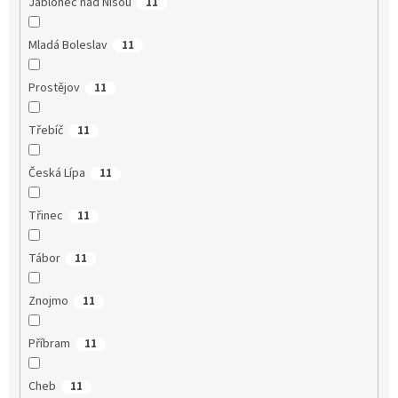
Jablonec nad Nisou
11
Mladá Boleslav
11
Prostějov
11
Třebíč
11
Česká Lípa
11
Třinec
11
Tábor
11
Znojmo
11
Příbram
11
Cheb
11