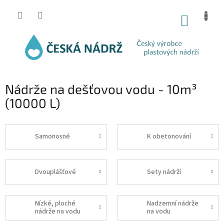
Přejít
na
NÁKUP
obsah
KOŠÍK
Nádrže na dešťovou vodu - 10m³
(10000 L)
Samonosné
K obetonování
Dvouplášťové
Sety nádrží
Nízké, ploché
Nadzemní nádrže
nádrže na vodu
na vodu