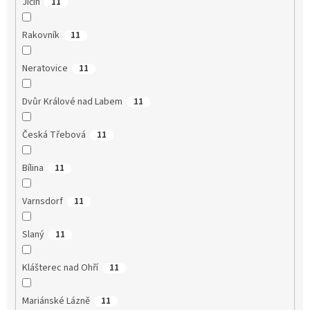
Jičín
11
Rakovník
11
Neratovice
11
Dvůr Králové nad Labem
11
Česká Třebová
11
Bílina
11
Varnsdorf
11
Slaný
11
Klášterec nad Ohří
11
Mariánské Lázně
11