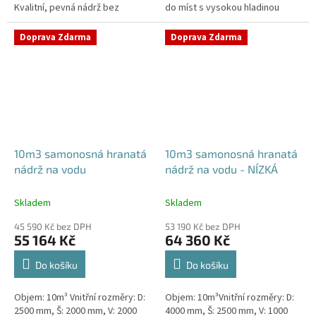
Kvalitní, pevná nádrž bez
do míst s vysokou hladinou
potřeby obetonování.Průměr a
spodní vody - pojízdná Průměr a
umístění přítoku/ů, odtoku/ů
umístění přítoku/ů, odtoku/ů...
Doprava Zdarma
Doprava Zdarma
apod....
10m3 samonosná hranatá
10m3 samonosná hranatá
nádrž na vodu
nádrž na vodu - NÍZKÁ
Skladem
Skladem
45 590 Kč bez DPH
53 190 Kč bez DPH
55 164 Kč
64 360 Kč
Do košíku
Do košíku
Objem: 10m³ Vnitřní rozměry: D:
Objem: 10m³Vnitřní rozměry: D:
2500 mm, Š: 2000 mm, V: 2000
4000 mm, Š: 2500 mm, V: 1000