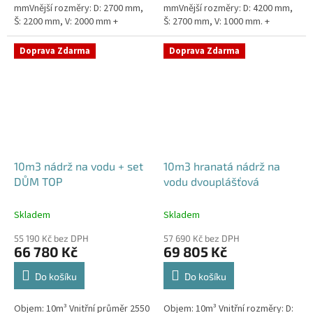
mmVnější rozměry: D: 2700 mm,
mmVnější rozměry: D: 4200 mm,
Š: 2200 mm, V: 2000 mm +
Š: 2700 mm, V: 1000 mm. +
komínek ZÁKLADNÍ VARIANTA
komínek Snížené provedení s
NÁDRŽE - VNĚJŠÍ VYSTUŽENÍ. NA
výškou těla pouhý 1m! Kvalitní,...
Doprava Zdarma
Doprava Zdarma
PŘÁNÍ...
10m3 nádrž na vodu + set
10m3 hranatá nádrž na
DŮM TOP
vodu dvouplášťová
Skladem
Skladem
55 190 Kč bez DPH
57 690 Kč bez DPH
66 780 Kč
69 805 Kč
Do košíku
Do košíku
Objem: 10m³ Vnitřní průměr 2550
Objem: 10m³ Vnitřní rozměry: D: