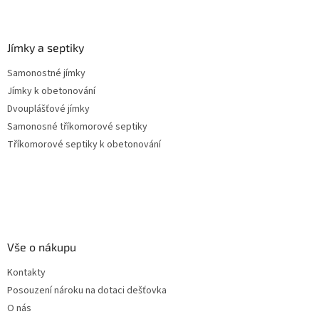
s
u
Jímky a septiky
Samonostné jímky
Jímky k obetonování
Dvouplášťové jímky
Samonosné tříkomorové septiky
Tříkomorové septiky k obetonování
Vše o nákupu
Kontakty
Posouzení nároku na dotaci dešťovka
O nás