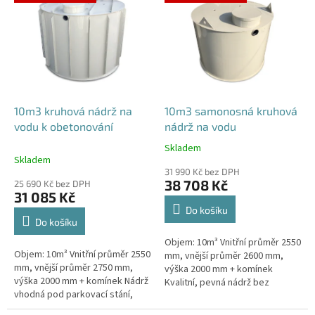
ý
p
i
s
p
r
o
d
10m3 kruhová nádrž na
10m3 samonosná kruhová
u
vodu k obetonování
nádrž na vodu
k
Skladem
Průměrné
t
Skladem
hodnocení
ů
31 990 Kč bez DPH
produktu
38 708 Kč
25 690 Kč bez DPH
je
31 085 Kč
4,6
Do košíku
z
Do košíku
5
Objem: 10m³ Vnitřní průměr 2550
hvězdiček.
Objem: 10m³ Vnitřní průměr 2550
mm, vnější průměr 2600 mm,
mm, vnější průměr 2750 mm,
výška 2000 mm + komínek
výška 2000 mm + komínek Nádrž
Kvalitní, pevná nádrž bez
vhodná pod parkovací stání,
potřeby obetonování.Průměr a
komunikace i terasy Průměr a
umístění přítoku/ů, odtoku/ů