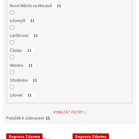
Nové Město na Moravě
11
Litomyšl
11
Lanškroun
11
Čáslav
11
Hlinsko
11
Studénka
11
Litovel
11
VYMAZAT FILTRY
Položek k zobrazení:
11
V
Doprava Zdarma
Doprava Zdarma