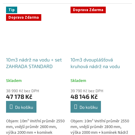
komínek Nádrž vhodná pod
bez potřeby obetonování...
parkovací stání, komunikace i
Tip
Doprava Zdarma
terasy...
Doprava Zdarma
10m3 nádrž na vodu + set
10m3 dvouplášťová
ZAHRADA STANDARD
kruhová nádrž na vodu
Skladem
Skladem
38 990 Kč bez DPH
39 790 Kč bez DPH
47 178 Kč
48 146 Kč
Do košíku
Do košíku
Objem: 10m³ Vnitřní průměr 2550
Objem: 10m³ Vnitřní průměr 2550
mm, vnější průměr 2600 mm,
mm, vnější průměr 2800 mm,
výška 2000 mm + komínek
výška 2000 mm + komínek Nádrž