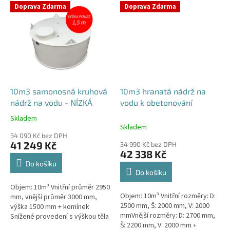
umístění přítoku/ů, odtoku/ů...
apod....
Doprava Zdarma
Doprava Zdarma
10m3 samonosná kruhová
10m3 hranatá nádrž na
nádrž na vodu - NÍZKÁ
vodu k obetonování
Skladem
Průměrné
Skladem
hodnocení
34 090 Kč bez DPH
produktu
41 249 Kč
34 990 Kč bez DPH
je
42 338 Kč
4,5
Do košíku
z
Do košíku
5
Objem: 10m³ Vnitřní průměr 2950
hvězdiček.
Objem: 10m³ Vnitřní rozměry: D:
mm, vnější průměr 3000 mm,
2500 mm, Š: 2000 mm, V: 2000
výška 1500 mm + komínek
mmVnější rozměry: D: 2700 mm,
Snížené provedení s výškou těla
Š: 2200 mm, V: 2000 mm +
pouhý 1m! Kvalitní, pevná nádrž