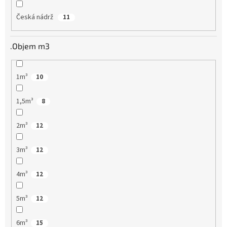
Česká nádrž
11
.Objem m3
1m³
10
1,5m³
8
2m³
12
3m³
12
4m³
12
5m³
12
6m³
15