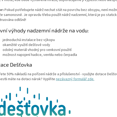
r:
Pokud potřebujete nádrž nechat stát na povrchu bez obsypu, není možn
že samonosné. Je opravdu třeba použít nádrž nadzemní, která je po static
truována odlišně!
vní výhody nadzemní nádrže na vodu:
jednoduchá instalace bez výkopu
okamžité využití dešťové vody
odolný materiál vhodný pro venkovní použití
možnost napojení hadice, ventilu nebo čerpadla
tace Dešťovka
řete 50% nákladů na pořízení nádrže a příslušenství - využijte dotace Dešťo
jestli máte na dotaci nárok? Vyplňte
nezávazný formulář zde.