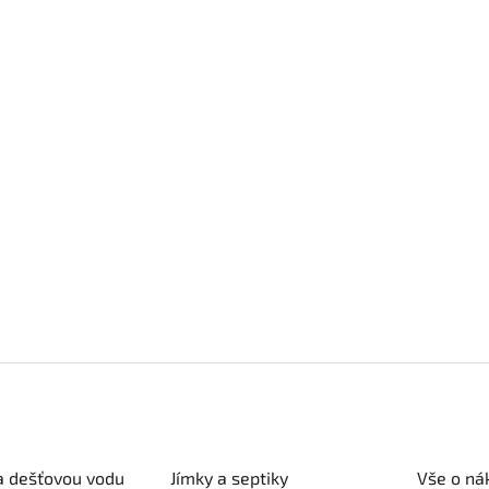
a dešťovou vodu
Jímky a septiky
Vše o ná