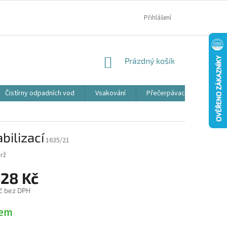
MOJE OBJEDNÁVKA
Přihlášení
NÁKUPNÍ
Prázdný košík
KOŠÍK
Čistírny odpadních vod
Vsakování
Přečerpávací jímky
bilizací
1635/21
rž
428 Kč
č bez DPH
dem