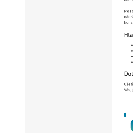
Pozo
nádr
kons
Hla
Do
Ušet
Vás, 