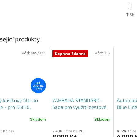
TISK
sející produkty
Kód:
685/DN1
Kód:
715
Doprava Zdarma
od
2 771 Kč
–17 %
 košíkový filtr do
ZAHRADA STANDARD -
Automati
e - pro DN110,
Sada pro využití dešťové
Blue Lin
5 i DN160
vody
Skladem
Skladem
rné
Průměrné
cení
hodnocení
93 Kč bez
7 430 Kč bez DPH
4 124 Kč b
ktu
produktu
8 990 Kč
4 990 