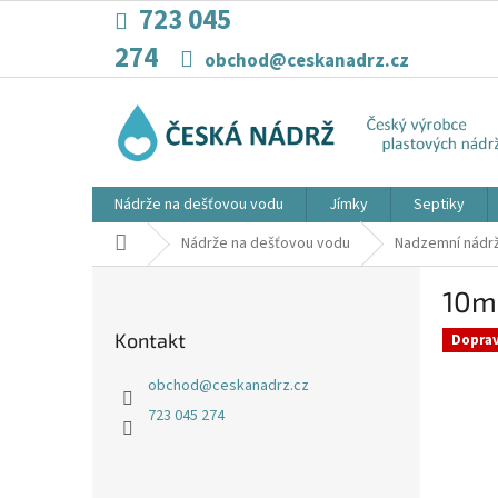
Přejít
723 045
na
274
obsah
obchod@ceskanadrz.cz
Nádrže na dešťovou vodu
Jímky
Septiky
Domů
Nádrže na dešťovou vodu
Nadzemní nádr
P
10m3
o
s
Kontakt
Dopra
t
r
obchod
@
ceskanadrz.cz
a
723 045 274
n
n
í