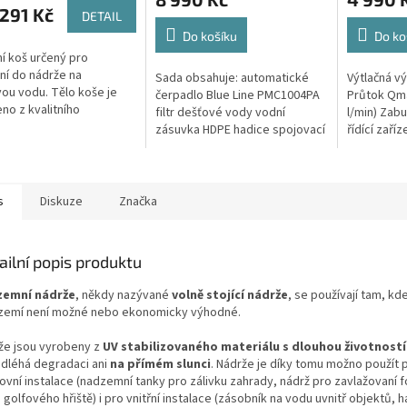
je
291 Kč
DETAIL
5,0
z
Do košíku
Do ko
5
ní koš určený pro
ček.
hvězdiček.
ní do nádrže na
Sada obsahuje: automatické
Výtlačná v
ou vodu. Tělo koše je
čerpadlo Blue Line PMC1004PA
Průtok Qma
no z kvalitního
filtr dešťové vody vodní
l/min) Zabu
nerujícího PE a všechny
zásuvka HDPE hadice spojovací
řídící zaří
 části jsou z nerezové
materiál
provoz nah
Koš Vám tak...
vodárnu Tě
vyrobeno..
s
Diskuze
Značka
ailní popis produktu
zemní nádrže
, někdy nazývané
volně stojící nádrže
, se používají tam, kd
zemí není možné nebo ekonomicky výhodné.
že jsou vyrobeny z
UV stabilizovaného materiálu
s dlouhou životností
dléhá degradaci ani
na přímém slunci
. Nádrže je díky tomu možno použít 
ovní instalace (nadzemní tanky pro zálivku zahrady, nádrž pro zavlažovaní 
golfového hřiště) i pro vnitřní instalace (zásobník na vodu uvnitř objektů, ha