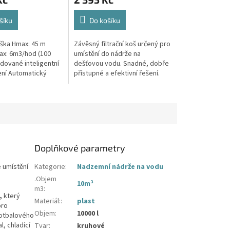
je
4,7
z
šíku
Do košíku
5
hvězdiček.
ýška Hmax: 45 m
Závěsný filtrační koš určený pro
x: 6m3/hod (100
umístění do nádrže na
dované inteligentní
dešťovou vodu. Snadné, dobře
zení Automatický
přístupné a efektivní řešení.
razující domácí
lo čerpadla
.
Doplňkové parametry
e umístění
Kategorie
:
Nadzemní nádrže na vodu
.Objem
10m³
m3
:
,
který
Materiál:
:
plast
pro
Objem
:
10000 l
fotbalového
l, chladící
Tvar
:
kruhové