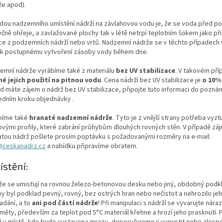
že apod).
dou nadzemního umístění nádrží na závlahovou vodu je, že se voda před po
čně ohřeje, a zavlažované plochy tak v létě netrpí teplotním šokem jako př
vce z podzemních nádrží nebo vrtů. Nadzemní nádrže se v těchto případech v
 k postupnému vytvoření zásoby vody během dne.
emní nádrže vyrábíme také z materiálu
bez UV stabilizace
. V takovém pří
é jejich použití na pitnou vodu
. Cena nádrží bez UV stabilizace je
o 10% 
d máte zájem o nádrž bez UV stabilizace, připojte tuto informaci do pozná
edním kroku objednávky .
bíme také
hranaté nadzemní nádrže
. Tyto je z vnější strany potřeba vyztu
ovými profily, které zabrání průhybům dlouhých rovných stěn. V případě zá
atou nádrž pošlete prosím poptávku s požadovanými rozměry na e-mail:
@ceskanadrz.cz
a nabídku připravíme obratem.
stění:
že se umisťují na rovnou železo-betonovou desku nebo jiný, obdobný podkl
by byl podklad pevný, rovný, bez ostrých hran nebo nečistot a nehrozilo je
adání, a to
ani pod částí nádrže
! Při manipulaci s nádrží se vyvarujte nára
měty, především za teplot pod 5°C materiál křehne a hrozí jeho prasknutí. 
ž v místě, kde bude vystavena mrazu, doporučujeme ji vypustit nebo alespo