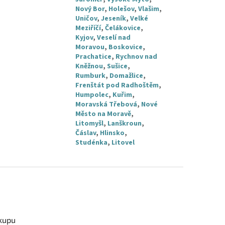
Nový Bor
,
Holešov
,
Vlašim
,
Uničov
,
Jeseník
,
Velké
Meziříčí
,
Čelákovice
,
Kyjov
,
Veselí nad
Moravou
,
Boskovice
,
Prachatice
,
Rychnov nad
Kněžnou
,
Sušice
,
Rumburk
,
Domažlice
,
Frenštát pod Radhoštěm
,
Humpolec
,
Kuřim
,
Moravská Třebová
,
Nové
Město na Moravě
,
Litomyšl
,
Lanškroun
,
Čáslav
,
Hlinsko
,
Studénka
,
Litovel
kupu