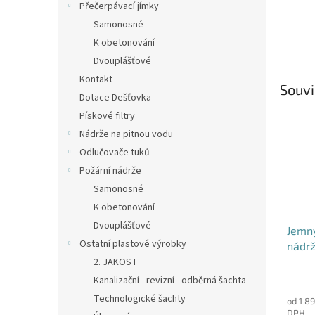
Přečerpávací jímky
Samonosné
K obetonování
Dvouplášťové
Kontakt
Souvi
Dotace Dešťovka
Pískové filtry
Nádrže na pitnou vodu
Odlučovače tuků
Požární nádrže
Samonosné
K obetonování
Dvouplášťové
Jemný
Ostatní plastové výrobky
nádrž
DN12
2. JAKOST
Průmě
Kanalizační - revizní - odběrná šachta
hodno
Technologické šachty
od 1 8
produ
DPH