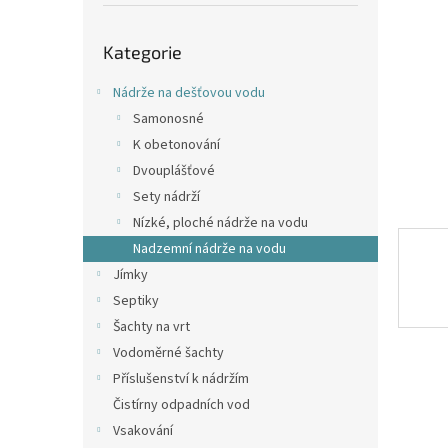
p
a
Přeskočit
n
Kategorie
kategorie
e
l
Nádrže na dešťovou vodu
Samonosné
K obetonování
Dvouplášťové
Sety nádrží
Nízké, ploché nádrže na vodu
Nadzemní nádrže na vodu
Jímky
Septiky
Šachty na vrt
Vodoměrné šachty
Příslušenství k nádržím
Čistírny odpadních vod
Vsakování