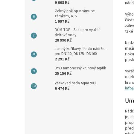
9 668 Kč
nádr
Zelený poklop v rámu se
Výho
zámkem, A15
částe
1 997 Kč
záli
DŮM TOP - Sada pro využití
také
dešťové vody
28 990 Kč
Nadz
možn
Jemný košíkový filtr do nádrže -
pro DN110, DN125 i DN160
Poku
2 291 Kč
posl
3m3 samonosný kruhový septik
Vyrá
25 156 Kč
ocel
hran
Vsakovací sada Aqua 900l
info
6 474 Kč
Umí
Nádr
je, a
prop
před
nádr