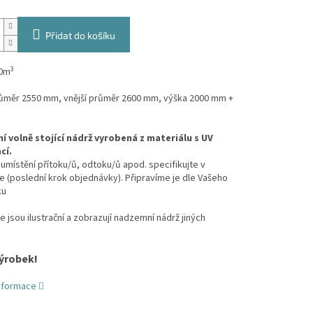
Přidat do košíku
3
10m
průměr 2550 mm, vnější průměr 2600 mm, výška 2000 mm +
 volně stojící nádrž vyrobená z materiálu s UV
cí.
umístění přítoku/ů, odtoku/ů apod. specifikujte v
(poslední krok objednávky). Připravíme je dle Vašeho
ku
e jsou ilustrační a zobrazují nadzemní nádrž jiných
ýrobek!
informace