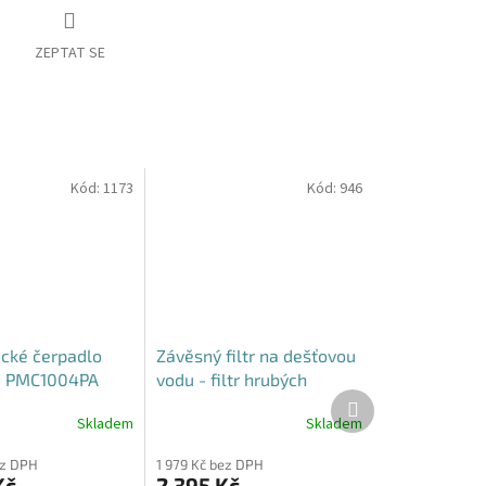
ZEPTAT SE
Kód:
1173
Kód:
946
cké čerpadlo
Závěsný filtr na dešťovou
e PMC1004PA
vodu - filtr hrubých
Další
nečistot do nádrže
produkt
Skladem
Skladem
Průměrné
hodnocení
ez DPH
1 979 Kč bez DPH
produktu
Kč
2 395 Kč