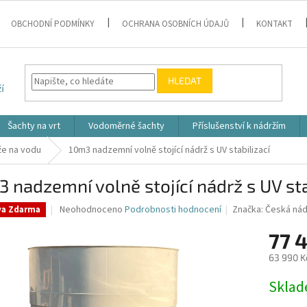
OBCHODNÍ PODMÍNKY
OCHRANA OSOBNÍCH ÚDAJŮ
KONTAKT
HLEDAT
Šachty na vrt
Vodoměrné šachty
Příslušenství k nádržím
že na vodu
10m3 nadzemní volně stojící nádrž s UV stabilizací
 nadzemní volně stojící nádrž s UV sta
Průměrné
Neohodnoceno
Podrobnosti hodnocení
Značka:
Česká nád
va Zdarma
hodnocení
produktu
77 
je
63 990 K
0,0
z
Měrná
Skla
5
cena:
hvězdiček.