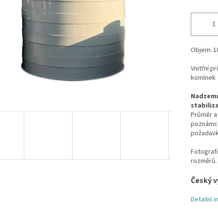
Objem: 
Vnitřní 
komínek
Nadzemní
stabiliza
Průměr a 
poznámce 
požadav
Fotografi
rozměrů.
Český v
Detailní 