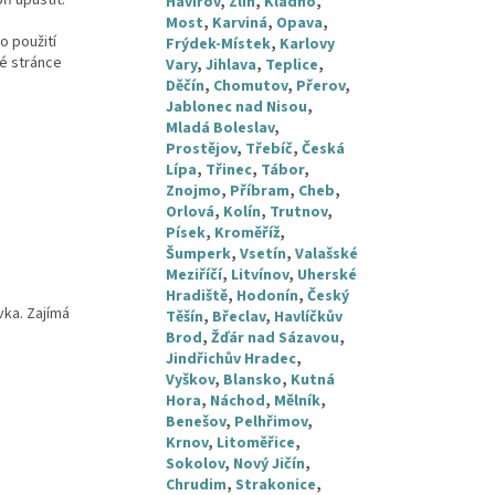
Havířov
,
Zlín
,
Kladno
,
Most
,
Karviná
,
Opava
,
o použití
Frýdek-Místek
,
Karlovy
ké stránce
Vary
,
Jihlava
,
Teplice
,
Děčín
,
Chomutov
,
Přerov
,
Jablonec nad Nisou
,
Mladá Boleslav
,
Prostějov
,
Třebíč
,
Česká
Lípa
,
Třinec
,
Tábor
,
Znojmo
,
Příbram
,
Cheb
,
Orlová
,
Kolín
,
Trutnov
,
Písek
,
Kroměříž
,
Šumperk
,
Vsetín
,
Valašské
Meziříčí
,
Litvínov
,
Uherské
Hradiště
,
Hodonín
,
Český
vka. Zajímá
Těšín
,
Břeclav
,
Havlíčkův
Brod
,
Žďár nad Sázavou
,
Jindřichův Hradec
,
Vyškov
,
Blansko
,
Kutná
Hora
,
Náchod
,
Mělník
,
Benešov
,
Pelhřimov
,
Krnov
,
Litoměřice
,
Sokolov
,
Nový Jičín
,
Chrudim
,
Strakonice
,