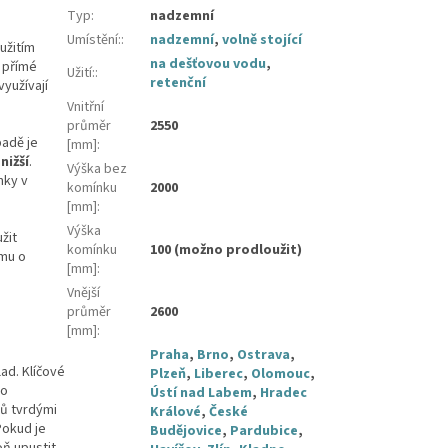
Typ
:
nadzemní
Umístění:
:
nadzemní
,
volně stojící
užitím
na dešťovou vodu
,
i přímé
Užití:
:
retenční
yužívají
Vnitřní
průměr
2550
padě je
[mm]
:
nižší
.
Výška bez
mky v
komínku
2000
[mm]
:
Výška
žit
komínku
100 (možno prodloužit)
jmu o
[mm]
:
Vnější
průměr
2600
[mm]
:
Praha
,
Brno
,
Ostrava
,
ad. Klíčové
Plzeň
,
Liberec
,
Olomouc
,
ho
Ústí nad Labem
,
Hradec
zů tvrdými
Králové
,
České
Pokud je
Budějovice
,
Pardubice
,
ň upustit.