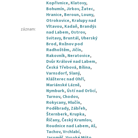
Kopřivnice
,
Klatovy
,
Bohumín
,
Jirkov
,
Žatec
,
Hranice
,
Beroun
,
Louny
,
Otrokovice
,
Kralupy nad
Vltavou
,
Kadaň
,
Brandýs
záznam
:
nad Labem
,
Ostrov
,
Svitavy
,
Bruntál
,
Uherský
Brod
,
Rožnov pod
Radhoštěm
,
Jičín
,
Rakovník
,
Neratovice
,
Dvůr Králové nad Labem
,
Česká Třebová
,
Bílina
,
Varnsdorf
,
Slaný
,
Klášterec nad Ohří
,
Mariánské Lázně
,
Nymburk
,
Ústí nad Orlicí
,
Turnov
,
Chodov
,
Rokycany
,
Hlučín
,
Poděbrady
,
Zábřeh
,
Šternberk
,
Krupka
,
Říčany
,
Český Krumlov
,
Roudnice nad Labem
,
Aš
,
Tachov
,
Vrchlabí
,
Jaroměř
,
Vysoké Mýto
,