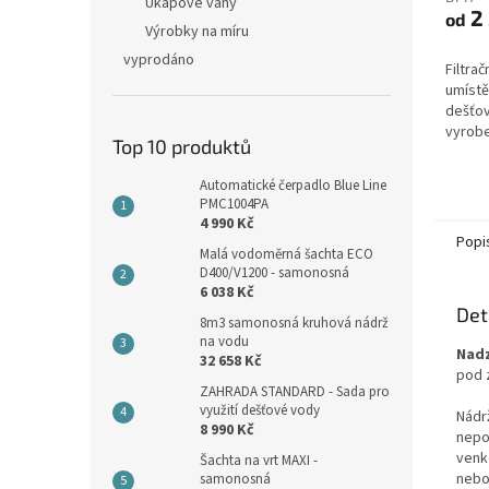
je
Úkapové vany
2 
od
4,6
Výrobky na míru
z
vyprodáno
5
Filtrač
hvězdi
umístě
dešťov
vyrobe
Top 10 produktů
nedege
kovové
Automatické čerpadlo Blue Line
oceli! 
PMC1004PA
4 990 Kč
Popi
Malá vodoměrná šachta ECO
D400/V1200 - samonosná
6 038 Kč
Det
8m3 samonosná kruhová nádrž
na vodu
Nad
32 658 Kč
pod 
ZAHRADA STANDARD - Sada pro
využití dešťové vody
Nádr
8 990 Kč
nepo
venk
Šachta na vrt MAXI -
nebo 
samonosná