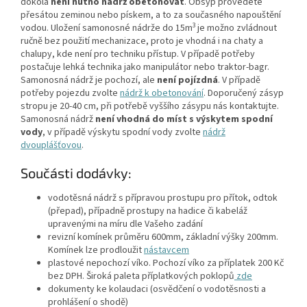
dokola
není nutno nádrž obetonovat
. Obsyp provedete
přesátou zeminou nebo pískem, a to za současného napouštění
3
vodou. Uložení samonosné nádrže do 15m
je možno zvládnout
ručně bez použití mechanizace, proto je vhodná i na chaty a
chalupy, kde není pro techniku přístup. V případě potřeby
postačuje lehká technika jako manipulátor nebo traktor-bagr.
Samonosná nádrž je pochozí, ale
není pojízdná
. V případě
potřeby pojezdu zvolte
nádrž k obetonování
. Doporučený zásyp
stropu je 20-40 cm, při potřebě vyššího zásypu nás kontaktujte.
Samonosná nádrž
není vhodná do míst s výskytem spodní
vody
, v případě výskytu spodní vody zvolte
nádrž
dvouplášťovou
.
Součásti dodávky:
vodotěsná nádrž s přípravou prostupu pro přítok, odtok
(přepad), případně prostupy na hadice či kabeláž
upravenými na míru dle Vašeho zadání
revizní komínek průměru 600mm, základní výšky 200mm.
Komínek lze prodloužit
nástavcem
plastové nepochozí víko. Pochozí víko za příplatek 200 Kč
bez DPH. Široká paleta příplatkových poklopů
zde
dokumenty ke kolaudaci (osvědčení o vodotěsnosti a
prohlášení o shodě)