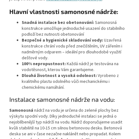
Hlavní vlastnosti samonosné nádrže:
Snadná instalace bez obetonování:
Samonosná
konstrukce umožňuje jednoduché usazení do stabilního
podloží bez nutnosti obetonování
Bezpečné a hygienické skladování vody:
Uzavřená
konstrukce chrání vodu před znečištěním, UV zářením i
nadměrným odparem – ideální pro dlouhodobé využití
dešťové vody.
100% nepropustnost:
Každá nádrž je testována na
vodotěsnost, kterou Vám garantujeme.
Dlouhá životnost a vysoká odolnost:
Vyrobeno z
kvalitního plastu odolného vůči mechanickému i
chemickému namáhání.
Instalace samonosné nádrže na vodu:
Samonosná
nádrž na vodu je určena do zelené plochy bez
výskytu spodní vody. Díky jednoduché instalaci se jedná o
nejoblíbenější typ nádrží na vodu. Nádrž doporučujeme usadit
kvůli stabilitě na 10-15 cm silnou betonovou desku. Betonová
deska se ani v čase nezačne naklánět nebo propadat. Kolem