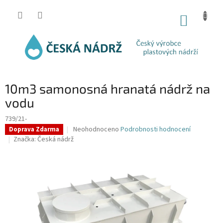
Přejít
na
NÁKUP
obsah
KOŠÍK
10m3 samonosná hranatá nádrž na
vodu
739/21-
Průměrné
Neohodnoceno
Podrobnosti hodnocení
Doprava Zdarma
hodnocení
Značka:
Česká nádrž
produktu
je
0,0
z
5
hvězdiček.