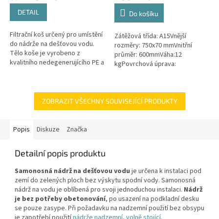
4,6
4,5
DETAIL
Do košíku
z
z
5
5
Filtrační koš určený pro umístění
Zátěžová třída: A15Vnější
hvězdiček.
hvězdiček.
do nádrže na dešťovou vodu.
rozměry: 750x70 mmVnitřní
Tělo koše je vyrobeno z
průměr: 600mmVáha:12
kvalitního nedegenerujícího PE a
kgPovrchová úprava:
všechny kovové části jsou z
protiskluzBarva: černá / černo-
nerezové oceli! Koš Vám tak...
šedáMateriál: PEPoklop je
vybaven 2 šrouby pro...
ZOBRAZIT VŠECHNY SOUVISEJÍCÍ PRODUKTY
Popis
Diskuze
Značka
Detailní popis produktu
Samonosná nádrž na dešťovou vodu
je určena k instalaci pod
zemí do zelených ploch bez výskytu spodní vody. Samonosná
nádrž na vodu je oblíbená pro svoji jednoduchou instalaci.
Nádrž
je bez potřeby obetonování
, po usazení na podkladní desku
se pouze zasype. Při požadavku na nadzemní použití bez obsypu
je zapotřebí použití
nádrže nadzemní, volně stojící
.