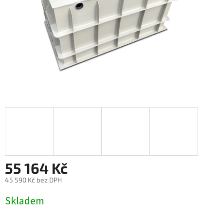
55 164 Kč
45 590 Kč bez DPH
Měrná
Skladem
cena: