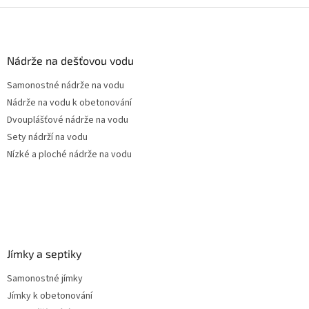
Z
á
p
a
Nádrže na dešťovou vodu
t
Samonostné nádrže na vodu
í
Nádrže na vodu k obetonování
Dvouplášťové nádrže na vodu
Sety nádrží na vodu
Nízké a ploché nádrže na vodu
Jímky a septiky
Samonostné jímky
Jímky k obetonování