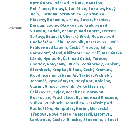
Kutná Hora
,
Náchod
,
Mělník
,
Benešov
,
Pelhřimov
,
Krnov
,
Litoměřice
,
Sokolov
,
Nový
Jičín
,
Chrudim
,
Strakonice
,
Kopřivnice
,
Klatovy
,
Bohumín
,
Jirkov
,
Žatec
,
Hranice
,
Beroun
,
Louny
,
Otrokovice
,
Kralupy nad
záznam
:
Vltavou
,
Kadaň
,
Brandýs nad Labem
,
Ostrov
,
Svitavy
,
Bruntál
,
Uherský Brod
,
Rožnov pod
Radhoštěm
,
Jičín
,
Rakovník
,
Neratovice
,
Dvůr
Králové nad Labem
,
Česká Třebová
,
Bílina
,
Varnsdorf
,
Slaný
,
Klášterec nad Ohří
,
Mariánské
Lázně
,
Nymburk
,
Ústí nad Orlicí
,
Turnov
,
Chodov
,
Rokycany
,
Hlučín
,
Poděbrady
,
Zábřeh
,
Šternberk
,
Krupka
,
Říčany
,
Český Krumlov
,
Roudnice nad Labem
,
Aš
,
Tachov
,
Vrchlabí
,
Jaroměř
,
Vysoké Mýto
,
Nový Bor
,
Holešov
,
Vlašim
,
Uničov
,
Jeseník
,
Velké Meziříčí
,
Čelákovice
,
Kyjov
,
Veselí nad Moravou
,
Boskovice
,
Prachatice
,
Rychnov nad Kněžnou
,
Sušice
,
Rumburk
,
Domažlice
,
Frenštát pod
Radhoštěm
,
Humpolec
,
Kuřim
,
Moravská
Třebová
,
Nové Město na Moravě
,
Litomyšl
,
Lanškroun
,
Čáslav
,
Hlinsko
,
Studénka
,
Litovel