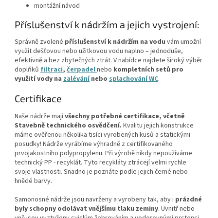
montážní návod
Příslušenství k nádržím a jejich vystrojení:
Správně zvolené
příslušenství k nádržím na vodu
vám umožní
využít dešťovou nebo užitkovou vodu naplno – jednoduše,
efektivně a bez zbytečných ztrát. V nabídce najdete široký výběr
doplňků
filtraci
,
čerpadel
nebo
kompletních setů
pro
využití vody na
zalévání
nebo
splachování WC
.
Certifikace
Naše nádrže mají
všechny potřebné certifikace, včetně
Stavebně technického osvědčení.
Kvalitu jejich konstrukce
máme ověřenou několika tisíci vyrobených kusů a statickými
posudky! Nádrže vyrábíme výhradně z certifikovaného
prvojakostního polypropylenu. Při výrobě nikdy nepoužíváme
technický PP - recyklát. Tyto recykláty ztrácejí velmi rychle
svoje vlastnosti. Snadno je poznáte podle jejich černé nebo
hnědé barvy.
Samonosné nádrže jsou navrženy a vyrobeny tak, aby i
prázdné
byly schopny odolávat vnějšímu tlaku zeminy
. Uvnitř nebo
vně jsou vyztuženy svislým žebrováním a vodorovnými prstenci