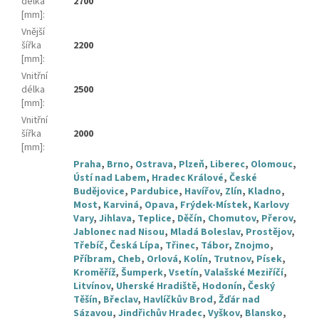
délka
2700
[mm]
:
Vnější
šířka
2200
[mm]
:
Vnitřní
délka
2500
[mm]
:
Vnitřní
šířka
2000
[mm]
:
Praha
,
Brno
,
Ostrava
,
Plzeň
,
Liberec
,
Olomouc
,
Ústí nad Labem
,
Hradec Králové
,
České
Budějovice
,
Pardubice
,
Havířov
,
Zlín
,
Kladno
,
Most
,
Karviná
,
Opava
,
Frýdek-Místek
,
Karlovy
Vary
,
Jihlava
,
Teplice
,
Děčín
,
Chomutov
,
Přerov
,
Jablonec nad Nisou
,
Mladá Boleslav
,
Prostějov
,
Třebíč
,
Česká Lípa
,
Třinec
,
Tábor
,
Znojmo
,
Příbram
,
Cheb
,
Orlová
,
Kolín
,
Trutnov
,
Písek
,
Kroměříž
,
Šumperk
,
Vsetín
,
Valašské Meziříčí
,
Litvínov
,
Uherské Hradiště
,
Hodonín
,
Český
Těšín
,
Břeclav
,
Havlíčkův Brod
,
Žďár nad
Sázavou
,
Jindřichův Hradec
,
Vyškov
,
Blansko
,