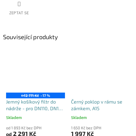
ZEPTAT SE
Související produkty
od
2 771 Kč
–17 %
Jemný košíkový filtr do
Černý poklop v rámu se
nádrže - pro DN110, DN125
zámkem, A15
i DN160
Skladem
Skladem
Průměrné
Průměrné
hodnocení
hodnocení
od 1 893 Kč bez DPH
1 650 Kč bez DPH
produktu
produktu
2 291 Kč
1 997 Kč
od
je
je