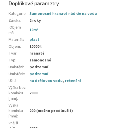
Doplňkové parametry
Kategorie
:
Samonosné hranaté nádrže na vodu
Záruka
:
2 roky
.Objem
10m³
m3
:
Materiál:
:
plast
Objem
:
10000 l
Tvar
:
hranaté
Typ
:
samonosné
Umístění
:
podzemní
Umístění:
:
podzemní
Užití:
:
na dešťovou vodu
,
retenční
Výška bez
komínku
2000
[mm]
:
Výška
komínku
200 (možno prodloužit)
[mm]
:
Vnější