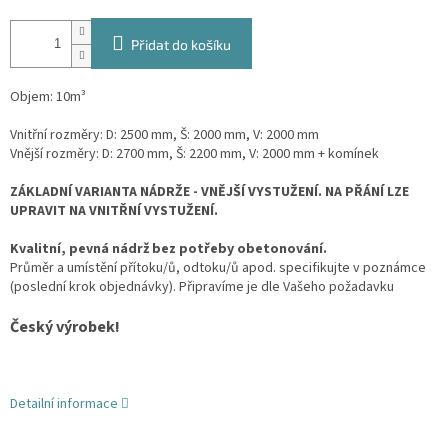
Přidat do košíku
Objem: 10m³
Vnitřní rozměry: D: 2500 mm, Š: 2000 mm, V: 2000 mm
Vnější rozměry: D: 2700 mm, Š: 2200 mm, V: 2000 mm + komínek
ZÁKLADNÍ VARIANTA NÁDRŽE - VNĚJŠÍ VYSTUŽENÍ. NA PŘÁNÍ LZE
UPRAVIT NA VNITŘNÍ VYSTUŽENÍ.
Kvalitní, pevná nádrž bez potřeby obetonování.
Průměr a umístění přítoku/ů, odtoku/ů apod. specifikujte v poznámce
(poslední krok objednávky). Připravíme je dle Vašeho požadavku
Český výrobek!
Detailní informace