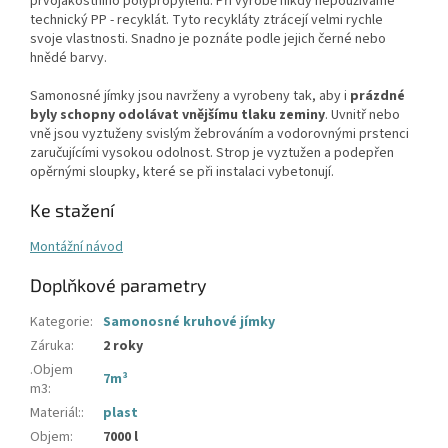
prvojakostního polypropylenu. Při výrobě nikdy nepoužíváme
technický PP - recyklát. Tyto recykláty ztrácejí velmi rychle
svoje vlastnosti. Snadno je poznáte podle jejich černé nebo
hnědé barvy.
Samonosné jímky jsou navrženy a vyrobeny tak, aby i
prázdné
byly schopny odolávat vnějšímu tlaku zeminy
. Uvnitř nebo
vně jsou vyztuženy svislým žebrováním a vodorovnými prstenci
zaručujícími vysokou odolnost. Strop je vyztužen a podepřen
opěrnými sloupky, které se při instalaci vybetonují.
Ke stažení
Montážní návod
Doplňkové parametry
Kategorie
:
Samonosné kruhové jímky
Záruka
:
2 roky
.Objem
7m³
m3
:
Materiál:
:
plast
Objem
:
7000 l