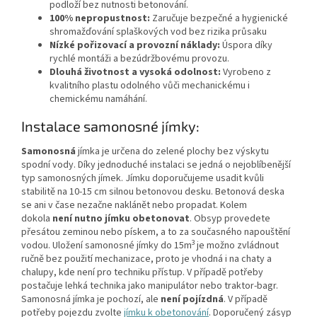
podloží bez nutnosti betonování.
100% nepropustnost:
Zaručuje bezpečné a hygienické
shromažďování splaškových vod bez rizika průsaku
Nízké pořizovací a provozní náklady:
Úspora díky
rychlé montáži a bezúdržbovému provozu.
Dlouhá životnost a vysoká odolnost:
Vyrobeno z
kvalitního plastu odolného vůči mechanickému i
chemickému namáhání.
Instalace samonosné jímky:
Samonosná
jímka je určena do zelené plochy bez výskytu
spodní vody. Díky jednoduché instalaci se jedná o nejoblíbenější
typ samonosných jímek. Jímku doporučujeme usadit kvůli
stabilitě na 10-15 cm silnou betonovou desku. Betonová deska
se ani v čase nezačne naklánět nebo propadat. Kolem
dokola
není nutno jímku obetonovat
. Obsyp provedete
přesátou zeminou nebo pískem, a to za současného napouštění
3
vodou. Uložení samonosné jímky do 15m
je možno zvládnout
ručně bez použití mechanizace, proto je vhodná i na chaty a
chalupy, kde není pro techniku přístup. V případě potřeby
postačuje lehká technika jako manipulátor nebo traktor-bagr.
Samonosná jímka je pochozí, ale
není pojízdná
. V případě
potřeby pojezdu zvolte
jímku k obetonování
. Doporučený zásyp