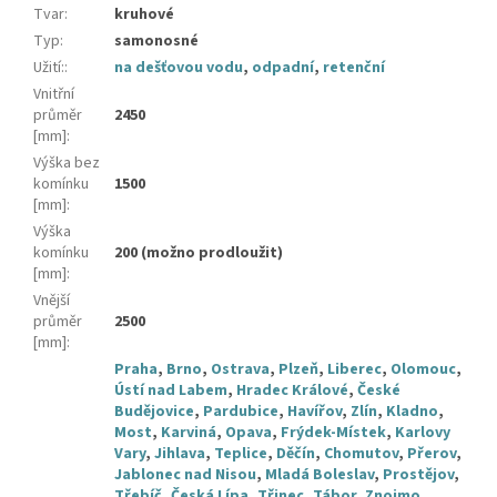
Tvar
:
kruhové
Typ
:
samonosné
Užití:
:
na dešťovou vodu
,
odpadní
,
retenční
Vnitřní
průměr
2450
[mm]
:
Výška bez
komínku
1500
[mm]
:
Výška
komínku
200 (možno prodloužit)
[mm]
:
Vnější
průměr
2500
[mm]
:
Praha
,
Brno
,
Ostrava
,
Plzeň
,
Liberec
,
Olomouc
,
Ústí nad Labem
,
Hradec Králové
,
České
Budějovice
,
Pardubice
,
Havířov
,
Zlín
,
Kladno
,
Most
,
Karviná
,
Opava
,
Frýdek-Místek
,
Karlovy
Vary
,
Jihlava
,
Teplice
,
Děčín
,
Chomutov
,
Přerov
,
Jablonec nad Nisou
,
Mladá Boleslav
,
Prostějov
,
Třebíč
,
Česká Lípa
,
Třinec
,
Tábor
,
Znojmo
,