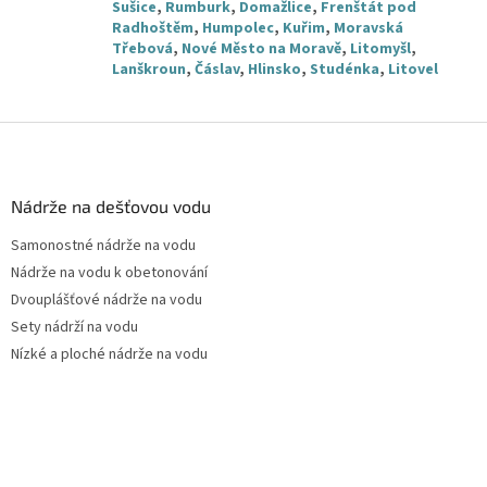
Sušice
,
Rumburk
,
Domažlice
,
Frenštát pod
Radhoštěm
,
Humpolec
,
Kuřim
,
Moravská
Třebová
,
Nové Město na Moravě
,
Litomyšl
,
Lanškroun
,
Čáslav
,
Hlinsko
,
Studénka
,
Litovel
Z
á
p
a
Nádrže na dešťovou vodu
t
Samonostné nádrže na vodu
í
Nádrže na vodu k obetonování
Dvouplášťové nádrže na vodu
Sety nádrží na vodu
Nízké a ploché nádrže na vodu