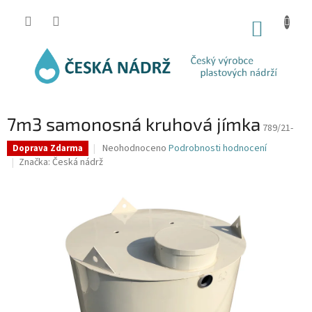
Přejít
na
NÁKUP
obsah
KOŠÍK
7m3 samonosná kruhová jímka
789/21-
Průměrné
Neohodnoceno
Podrobnosti hodnocení
Doprava Zdarma
hodnocení
Značka:
Česká nádrž
produktu
je
0,0
z
5
hvězdiček.