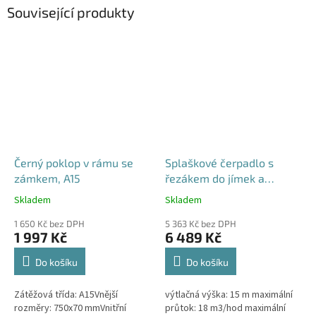
Související produkty
Černý poklop v rámu se
Splaškové čerpadlo s
zámkem, A15
řezákem do jímek a
septiků - Blue Line PQD 7-
Skladem
Skladem
Průměrné
Průměrné
12-1.1QGF, 230V,
hodnocení
hodnocení
1 650 Kč bez DPH
5 363 Kč bez DPH
produktu
produktu
1 997 Kč
6 489 Kč
je
je
4,5
5,0
Do košíku
Do košíku
z
z
5
5
Zátěžová třída: A15Vnější
výtlačná výška: 15 m maximální
hvězdiček.
hvězdiček.
rozměry: 750x70 mmVnitřní
průtok: 18 m3/hod maximální