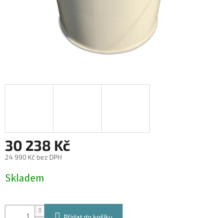
30 238 Kč
24 990 Kč bez DPH
Měrná
Skladem
cena:
Přidat do košíku