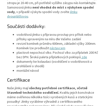
stropu je 20-40 cm, při potřebě vyššího zásypu nás kontaktujte.
Samonosná jímka
není vhodná do míst s výskytem spodní
vody
, v případě výskytu spodní vody zvolte
jímku
dvouplášťovou
.
Součásti dodávky:
vodotěsná jímka s přípravou prostup pro přítok nebo
přítoky upravenými na míru dle Vašeho zadání
revizní komínek průměru 600mm, základní výšky 200mm.
Komínek lze prodloužit
nástavcem
plastové nepochozí víko. Pochozí víko za příplatek 200 Kč
bez DPH. Široká paleta příplatkových poklopů
zde
dokumenty ke kolaudaci (osvědčení o vodotěsnosti a
prohlášení o shodě)
montážní návod
Certifikace
Naše jímky mají
všechny potřebné certifikace, včetně
Stavebně technického osvědčení.
Kvalitu jejich konstrukce
máme ověřenou několika tisíci vyrobených kusů a statickými
posudky! Jímky vyrábíme výhradně z certifikovaného