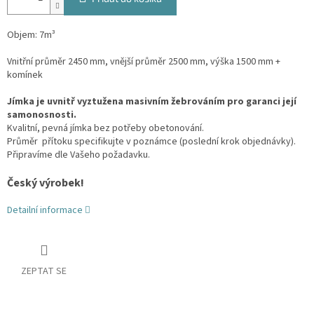
Objem: 7m³
Vnitřní průměr 2450 mm, vnější průměr 2500 mm, výška 1500 mm +
komínek
Jímka je uvnitř vyztužena masivním žebrováním pro garanci její
samonosnosti.
Kvalitní, pevná jímka bez potřeby obetonování.
Průměr přítoku specifikujte v poznámce (poslední krok objednávky).
Připravíme dle Vašeho požadavku.
Český výrobek!
Detailní informace
ZEPTAT SE