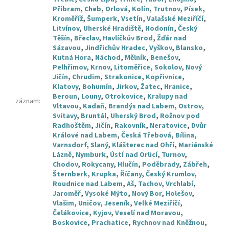
Příbram
,
Cheb
,
Orlová
,
Kolín
,
Trutnov
,
Písek
,
Kroměříž
,
Šumperk
,
Vsetín
,
Valašské Meziříčí
,
Litvínov
,
Uherské Hradiště
,
Hodonín
,
Český
Těšín
,
Břeclav
,
Havlíčkův Brod
,
Žďár nad
Sázavou
,
Jindřichův Hradec
,
Vyškov
,
Blansko
,
Kutná Hora
,
Náchod
,
Mělník
,
Benešov
,
Pelhřimov
,
Krnov
,
Litoměřice
,
Sokolov
,
Nový
Jičín
,
Chrudim
,
Strakonice
,
Kopřivnice
,
Klatovy
,
Bohumín
,
Jirkov
,
Žatec
,
Hranice
,
Beroun
,
Louny
,
Otrokovice
,
Kralupy nad
záznam
:
Vltavou
,
Kadaň
,
Brandýs nad Labem
,
Ostrov
,
Svitavy
,
Bruntál
,
Uherský Brod
,
Rožnov pod
Radhoštěm
,
Jičín
,
Rakovník
,
Neratovice
,
Dvůr
Králové nad Labem
,
Česká Třebová
,
Bílina
,
Varnsdorf
,
Slaný
,
Klášterec nad Ohří
,
Mariánské
Lázně
,
Nymburk
,
Ústí nad Orlicí
,
Turnov
,
Chodov
,
Rokycany
,
Hlučín
,
Poděbrady
,
Zábřeh
,
Šternberk
,
Krupka
,
Říčany
,
Český Krumlov
,
Roudnice nad Labem
,
Aš
,
Tachov
,
Vrchlabí
,
Jaroměř
,
Vysoké Mýto
,
Nový Bor
,
Holešov
,
Vlašim
,
Uničov
,
Jeseník
,
Velké Meziříčí
,
Čelákovice
,
Kyjov
,
Veselí nad Moravou
,
Boskovice
,
Prachatice
,
Rychnov nad Kněžnou
,