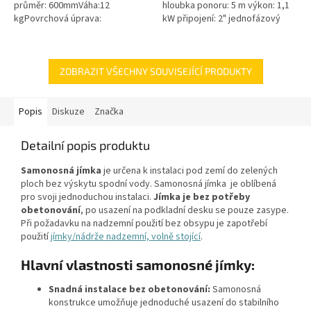
průměr: 600mmVáha:12
hloubka ponoru: 5 m výkon: 1,1
kgPovrchová úprava:
kW připojení: 2" jednofázový
protiskluzBarva: černá / černo-
motor 50 Hz kabel 10 m
šedáMateriál: PEPoklop je
hmotnost 24 kg
vybaven 2 šrouby pro...
ZOBRAZIT VŠECHNY SOUVISEJÍCÍ PRODUKTY
Popis
Diskuze
Značka
Detailní popis produktu
Samonosná jímka
je určena k instalaci pod zemí do zelených
ploch bez výskytu spodní vody. Samonosná jímka je oblíbená
pro svoji jednoduchou instalaci.
Jímka je bez potřeby
obetonování
, po usazení na podkladní desku se pouze zasype.
Při požadavku na nadzemní použití bez obsypu je zapotřebí
použití
jímky/nádrže nadzemní, volně stojící
.
Hlavní vlastnosti samonosné jímky:
Snadná instalace bez obetonování:
Samonosná
konstrukce umožňuje jednoduché usazení do stabilního