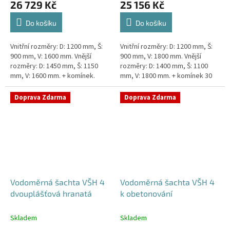
26 729 Kč
25 156 Kč
Do košíku
Do košíku
Vnitřní rozměry: D: 1200 mm, Š:
Vnitřní rozměry: D: 1200 mm, Š:
900 mm, V: 1600 mm. Vnější
900 mm, V: 1800 mm. Vnější
rozměry: D: 1450 mm, Š: 1150
rozměry: D: 1400 mm, Š: 1100
mm, V: 1600 mm. + komínek.
mm, V: 1800 mm. + komínek 30
Dvouplášťová vodoměrná šachta
cm. Šachta vhodná pro
- do míst se spodní...
požadavky Pražské
Doprava Zdarma
Doprava Zdarma
Vodárenské!...
Vodoměrná šachta VŠH 4
Vodoměrná šachta VŠH 4
dvouplášťová hranatá
k obetonování
Skladem
Skladem