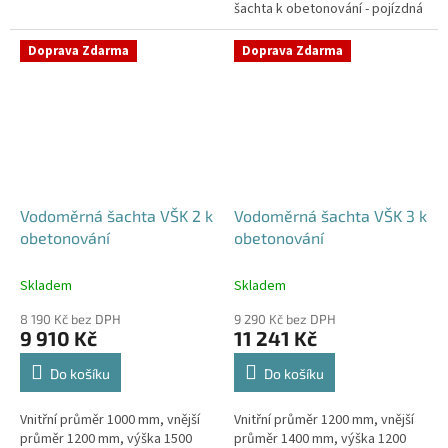
šachta k obetonování - pojízdná
Samonosná vodoměrná šachta -
i pod parkovací stáníStandardní
bez obetonováníStandardní...
prostupy šachty DN32 (jiné na...
Doprava Zdarma
Doprava Zdarma
Vodoměrná šachta VŠK 2 k
Vodoměrná šachta VŠK 3 k
obetonování
obetonování
Skladem
Skladem
8 190 Kč bez DPH
9 290 Kč bez DPH
9 910 Kč
11 241 Kč
Do košíku
Do košíku
Vnitřní průměr 1000 mm, vnější
Vnitřní průměr 1200 mm, vnější
průměr 1200 mm, výška 1500
průměr 1400 mm, výška 1200