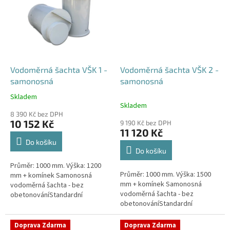
Vodoměrná šachta VŠK 1 -
Vodoměrná šachta VŠK 2 -
samonosná
samonosná
Skladem
Průměrné
Skladem
hodnocení
8 390 Kč bez DPH
produktu
10 152 Kč
9 190 Kč bez DPH
je
11 120 Kč
4,4
Do košíku
z
Do košíku
5
Průměr: 1000 mm. Výška: 1200
hvězdiček.
Průměr: 1000 mm. Výška: 1500
mm + komínek Samonosná
mm + komínek Samonosná
vodoměrná šachta - bez
vodoměrná šachta - bez
obetonováníStandardní
obetonováníStandardní
prostupy šachty DN32 (jiné na
prostupy šachty DN32 (jiné na
přání) Český výrobek! Pro
přání) Český výrobek! Pro
případné dotazy, či...
Doprava Zdarma
Doprava Zdarma