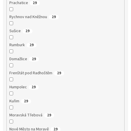
Prachatice
29
Rychnov nad Kněžnou
29
Sušice
29
Rumburk
29
Domažlice
29
Frenštát pod Radhoštěm
29
Humpolec
29
Kuřim
29
Moravská Třebová
29
Nové Město na Moravě
29