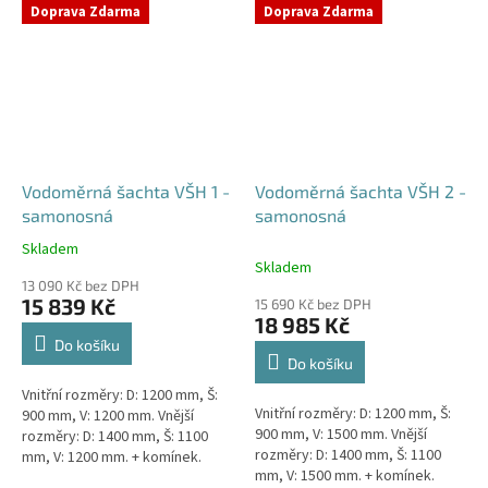
přání) Doba dodání 10-14 dní.
přání) Doba dodání 10-14 dní.
Doprava Zdarma
Doprava Zdarma
Český výrobek!...
Český výrobek!...
Vodoměrná šachta VŠH 1 -
Vodoměrná šachta VŠH 2 -
samonosná
samonosná
Skladem
Průměrné
Skladem
hodnocení
13 090 Kč bez DPH
produktu
15 839 Kč
15 690 Kč bez DPH
je
18 985 Kč
4,6
Do košíku
z
Do košíku
5
Vnitřní rozměry: D: 1200 mm, Š:
hvězdiček.
Vnitřní rozměry: D: 1200 mm, Š:
900 mm, V: 1200 mm. Vnější
900 mm, V: 1500 mm. Vnější
rozměry: D: 1400 mm, Š: 1100
rozměry: D: 1400 mm, Š: 1100
mm, V: 1200 mm. + komínek.
mm, V: 1500 mm. + komínek.
Samonosná vodoměrná šachta -