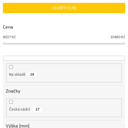
n
ZAVŘÍT FILTR
í
p
r
Cena
o
d
6037
Kč
30480
Kč
u
k
t
ů
Na skladě
29
Značky
Česká nádrž
27
Výška [mm]