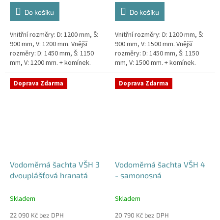
Do košíku
Do košíku
Vnitřní rozměry: D: 1200 mm, Š:
Vnitřní rozměry: D: 1200 mm, Š:
900 mm, V: 1200 mm. Vnější
900 mm, V: 1500 mm. Vnější
rozměry: D: 1450 mm, Š: 1150
rozměry: D: 1450 mm, Š: 1150
mm, V: 1200 mm. + komínek.
mm, V: 1500 mm. + komínek.
Dvouplášťová vodoměrná šachta
Dvouplášťová vodoměrná šachta
- do míst se spodní...
- do míst se spodní...
Doprava Zdarma
Doprava Zdarma
Vodoměrná šachta VŠH 3
Vodoměrná šachta VŠH 4
dvouplášťová hranatá
- samonosná
Skladem
Skladem
22 090 Kč bez DPH
20 790 Kč bez DPH