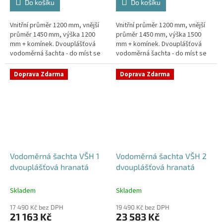
Do košíku
Do košíku
Vnitřní průměr 1200 mm, vnější
Vnitřní průměr 1200 mm, vnější
průměr 1450 mm, výška 1200
průměr 1450 mm, výška 1500
mm + komínek. Dvouplášťová
mm + komínek. Dvouplášťová
vodoměrná šachta - do míst se
vodoměrná šachta - do míst se
spodní vodou, pojízdná i pod
spodní vodou, pojízdná i pod
parkovací stáníStandardní...
parkovací stáníStandardní...
Doprava Zdarma
Doprava Zdarma
Vodoměrná šachta VŠH 1
Vodoměrná šachta VŠH 2
dvouplášťová hranatá
dvouplášťová hranatá
Skladem
Skladem
17 490 Kč bez DPH
19 490 Kč bez DPH
21 163 Kč
23 583 Kč