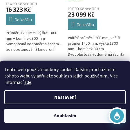
hodnocení
13 490 Kč bez DPH
produktu
16 323 Kč
19 090 Kč bez DPH
je
23 099 Kč
5,0
Do košíku
z
Do košíku
5
Průměr: 1200 mm. Výška: 1800
hvězdiček.
Vnitřní průměr 1200 mm, vnější
mm + komínek 300 mm
průměr 1450 mm, výška 1800
Samonosná vodoměrná šachta -
mm + komínek 30 cm
bez obetonováníStandardní
Dvouplášťová vodoměrná šachta
prostupy šachty DN32 (jiné na
- do míst se spodní
přání) Doba dodání 10-14 dní.
vodou, pojízdná i pod
Virtuální asistent
Šachta...
Doprava Zdarma
Tento web používá soubory cookie. Dalším procházením
parkovací...
Online
tohoto webu vyjadřujete souhlas s jejich používáním.. Více
informací
zde
.
Nastavení
Začít konverzaci
Vodoměrná šachta VŠK 5 k
Souhlasím
obetonování