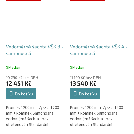
případné dotazy, či...
Vodoměrná šachta VŠK 3 -
Vodoměrná šachta VŠK 4 -
samonosná
samonosná
Skladem
Skladem
10 290 Kč bez DPH
11 190 Kč bez DPH
12 451 Kč
13 540 Kč
Do košíku
Do košíku
Průměr: 1200 mm. Výška: 1200
Průměr: 1200 mm. Výška: 1500
mm + komínek Samonosná
mm + komínek Samonosná
vodoměrná šachta - bez
vodoměrná šachta - bez
obetonováníStandardní
obetonováníStandardní
prostupy šachty DN32 (jiné na
prostupy šachty DN32 (jiné na