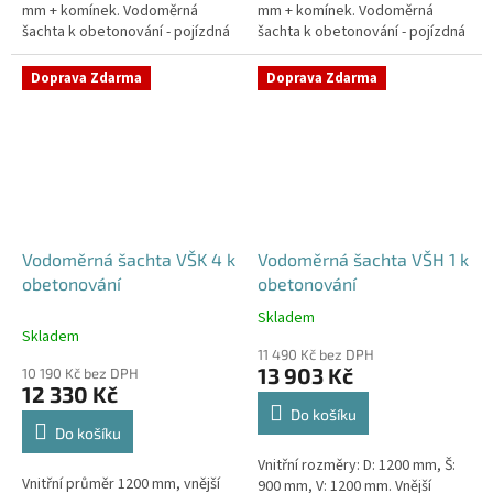
mm + komínek. Vodoměrná
mm + komínek. Vodoměrná
šachta k obetonování - pojízdná
šachta k obetonování - pojízdná
i pod parkovací stáníStandardní
i pod parkovací stáníStandardní
prostupy šachty DN32 (jiné na...
prostupy šachty DN32 (jiné na...
Doprava Zdarma
Doprava Zdarma
Vodoměrná šachta VŠK 4 k
Vodoměrná šachta VŠH 1 k
obetonování
obetonování
Skladem
Průměrné
Skladem
hodnocení
11 490 Kč bez DPH
produktu
13 903 Kč
10 190 Kč bez DPH
je
12 330 Kč
5,0
Do košíku
z
Do košíku
5
Vnitřní rozměry: D: 1200 mm, Š:
hvězdiček.
Vnitřní průměr 1200 mm, vnější
900 mm, V: 1200 mm. Vnější