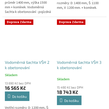
průměr 1400 mm, výška 1500
rozměry: D: 1400 mm, Š: 1100
mm + komínek. Vodoměrná
mm, V: 1200 mm. + komínek.
šachta k obetonování - pojízdná
Vodoměrná šachta k
i pod parkovací stáníStandardní
obetonování - pojízdná i pod...
prostupy šachty DN32 (jiné na...
Doprava Zdarma
Doprava Zdarma
Vodoměrná šachta VŠH 2
Vodoměrná šachta VŠH 3
k obetonování
k obetonování
Skladem
Průměrné
Skladem
hodnocení
13 690 Kč bez DPH
produktu
16 565 Kč
15 490 Kč bez DPH
je
18 743 Kč
5,0
Do košíku
z
Do košíku
5
Vnitřní rozměry: D: 1200 mm, Š:
hvězdiček.