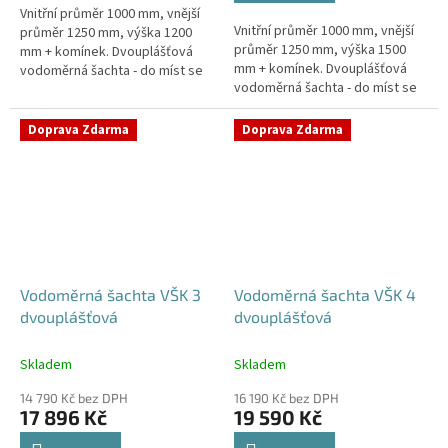
Vnitřní průměr 1000 mm, vnější
hvězdiček.
Vnitřní průměr 1000 mm, vnější
průměr 1250 mm, výška 1200
průměr 1250 mm, výška 1500
mm + komínek. Dvouplášťová
mm + komínek. Dvouplášťová
vodoměrná šachta - do míst se
vodoměrná šachta - do míst se
spodní vodou, pojízdná i pod
spodní vodou, pojízdná i pod
parkovací stáníStandardní...
parkovací stáníStandardní...
Doprava Zdarma
Doprava Zdarma
Vodoměrná šachta VŠK 3
Vodoměrná šachta VŠK 4
dvouplášťová
dvouplášťová
Skladem
Skladem
14 790 Kč bez DPH
16 190 Kč bez DPH
17 896 Kč
19 590 Kč