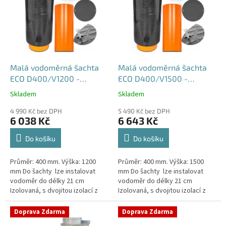
p
i
s
p
r
o
d
Malá vodoměrná šachta
Malá vodoměrná šachta
u
ECO D400/V1200 -
ECO D400/V1500 -
k
samonosná
samonosná
Skladem
Skladem
Průměrné
Průměrné
t
hodnocení
hodnocení
ů
4 990 Kč bez DPH
5 490 Kč bez DPH
produktu
produktu
6 038 Kč
6 643 Kč
je
je
4,5
4,6
Do košíku
Do košíku
z
z
5
5
Průměr: 400 mm. Výška: 1200
Průměr: 400 mm. Výška: 1500
hvězdiček.
hvězdiček.
mm Do šachty lze instalovat
mm Do šachty lze instalovat
vodoměr do délky 21 cm
vodoměr do délky 21 cm
Izolovaná, s dvojitou izolací z
Izolovaná, s dvojitou izolací z
tvrzeného
tvrzeného
polystyrenuSamonosná
polystyrenuSamonosná
Doprava Zdarma
Doprava Zdarma
vodoměrná šachta DN400 -...
vodoměrná šachta DN400 -...