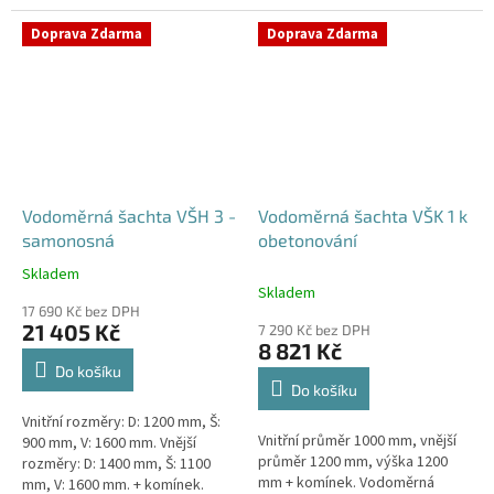
Samonosná vodoměrná šachta -
bez obetonováníStandardní...
bez obetonováníStandardní...
Doprava Zdarma
Doprava Zdarma
Vodoměrná šachta VŠH 3 -
Vodoměrná šachta VŠK 1 k
samonosná
obetonování
Skladem
Průměrné
Skladem
hodnocení
17 690 Kč bez DPH
produktu
21 405 Kč
7 290 Kč bez DPH
je
8 821 Kč
5,0
Do košíku
z
Do košíku
5
Vnitřní rozměry: D: 1200 mm, Š:
hvězdiček.
Vnitřní průměr 1000 mm, vnější
900 mm, V: 1600 mm. Vnější
průměr 1200 mm, výška 1200
rozměry: D: 1400 mm, Š: 1100
mm + komínek. Vodoměrná
mm, V: 1600 mm. + komínek.