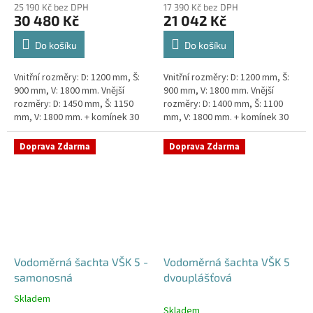
25 190 Kč bez DPH
17 390 Kč bez DPH
30 480 Kč
21 042 Kč
Do košíku
Do košíku
Vnitřní rozměry: D: 1200 mm, Š:
Vnitřní rozměry: D: 1200 mm, Š:
900 mm, V: 1800 mm. Vnější
900 mm, V: 1800 mm. Vnější
rozměry: D: 1450 mm, Š: 1150
rozměry: D: 1400 mm, Š: 1100
mm, V: 1800 mm. + komínek 30
mm, V: 1800 mm. + komínek 30
cm. Dvouplášťová vodoměrná
cm. Vodoměrná šachta k
šachta - do míst se spodní...
obetonování - pojízdná i pod...
Doprava Zdarma
Doprava Zdarma
Vodoměrná šachta VŠK 5 -
Vodoměrná šachta VŠK 5
samonosná
dvouplášťová
Skladem
Průměrné
Skladem