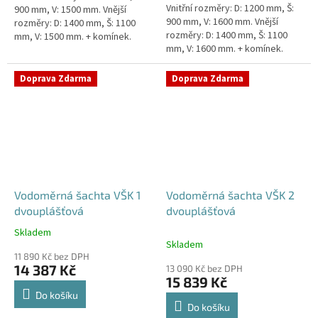
Vnitřní rozměry: D: 1200 mm, Š:
900 mm, V: 1500 mm. Vnější
900 mm, V: 1600 mm. Vnější
rozměry: D: 1400 mm, Š: 1100
rozměry: D: 1400 mm, Š: 1100
mm, V: 1500 mm. + komínek.
mm, V: 1600 mm. + komínek.
Vodoměrná šachta k
Vodoměrná šachta k
obetonování - pojízdná i pod...
obetonování - pojízdná i pod...
Doprava Zdarma
Doprava Zdarma
Vodoměrná šachta VŠK 1
Vodoměrná šachta VŠK 2
dvouplášťová
dvouplášťová
Skladem
Průměrné
Skladem
hodnocení
11 890 Kč bez DPH
produktu
14 387 Kč
13 090 Kč bez DPH
je
15 839 Kč
4,8
Do košíku
z
Do košíku
5