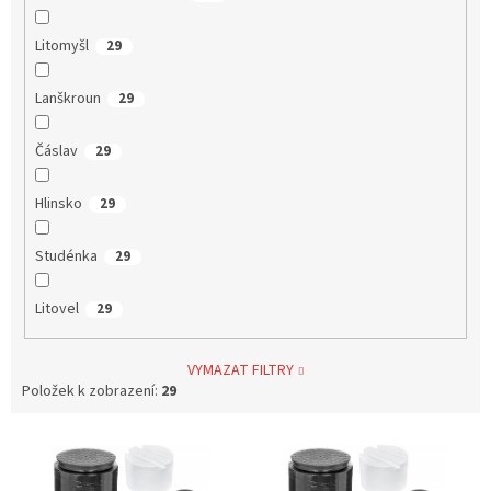
Litomyšl
29
Lanškroun
29
Čáslav
29
Hlinsko
29
Studénka
29
Litovel
29
VYMAZAT FILTRY
Položek k zobrazení:
29
V
ý