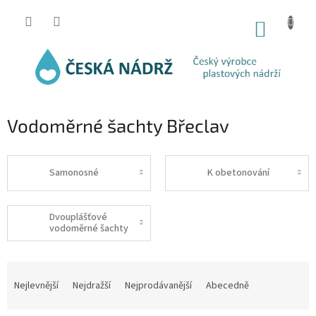
Přejít
na
NÁKUP
obsah
KOŠÍK
Vodoměrné šachty Břeclav
Samonosné
K obetonování
Dvouplášťové
vodoměrné šachty
Ř
a
Nejlevnější
Nejdražší
Nejprodávanější
Abecedně
z
e