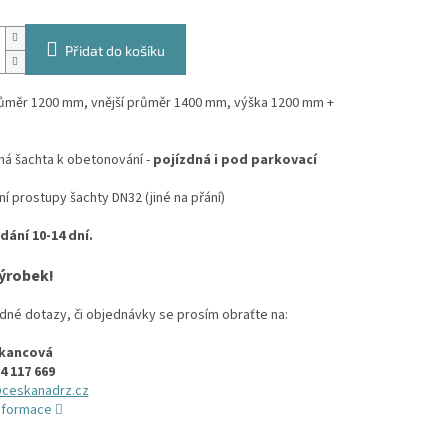
Přidat do košíku
průměr 1200 mm, vnější průměr 1400 mm, výška 1200 mm +
á šachta k obetonování -
pojízdná i pod parkovací
í prostupy šachty DN32 (jiné na přání)
ání 10-14 dní.
ýrobek!
dné dotazy, či objednávky se prosím obraťte na:
ukancová
4 117 669
ceskanadrz.cz
informace