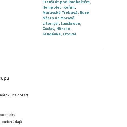
Frenštát pod Radhoštěm
,
Humpolec
,
Kuřim
,
Moravská Třebová
,
Nové
Město na Moravě
,
Litomyšl
,
Lanškroun
,
Čáslav
,
Hlinsko
,
Studénka
,
Litovel
kupu
nároku na dotaci
podmínky
obních údajů