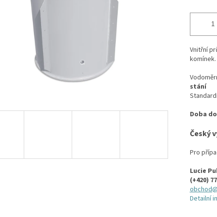
Vnitřní 
komínek.
Vodoměrn
stání
Standardn
Doba dod
Český v
Pro přípa
Lucie P
(+420) 77
obchod@
Detailní 