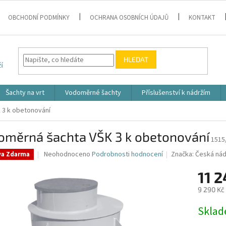
OBCHODNÍ PODMÍNKY
OCHRANA OSOBNÍCH ÚDAJŮ
KONTAKT
HLEDAT
Šachty na vrt
Vodoměrné šachty
Příslušenství k nádržím
 3 k obetonování
oměrná šachta VŠK 3 k obetonování
1515
Průměrné
Neohodnoceno
Podrobnosti hodnocení
Značka:
Česká nád
va Zdarma
hodnocení
produktu
11 2
je
9 290 Kč
0,0
z
Měrná
Skla
5
cena:
hvězdiček.