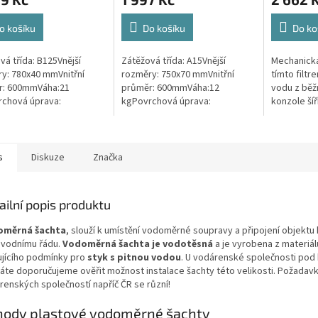
je
je
4,6
4,1
z
z
o košíku
Do košíku
Do ko
5
5
hvězdiček.
hvězdiček.
vá třída: B125Vnější
Zátěžová třída: A15Vnější
Mechanická
y: 780x40 mmVnitřní
rozměry: 750x70 mmVnitřní
tímto filtr
r: 600mmVáha:21
průměr: 600mmVáha:12
vodu z běž
chová úprava:
kgPovrchová úprava:
konzole ší
kluzBarva: černáPoklop je
protiskluzBarva:
390 mm, h
n 2 nerezovými šrouby.
zelenámateriál: PEPoklop je
Dodávka fi
vybaven 2 šrouby pro
filtrační...
uzamčení/zajištění...
s
Diskuze
Značka
ailní popis produktu
oměrná šachta
, slouží k umístění vodoměrné soupravy a připojení objektu 
vodnímu řádu.
Vodoměrná šachta je vodotěsná
a je vyrobena z materiál
ujícího podmínky pro
styk s pitnou vodou
. U vodárenské společnosti pod
áte doporučujeme ověřit možnost instalace šachty této velikosti. Požadav
renských společností napříč ČR se různí!
hody plastové vodoměrné šachty