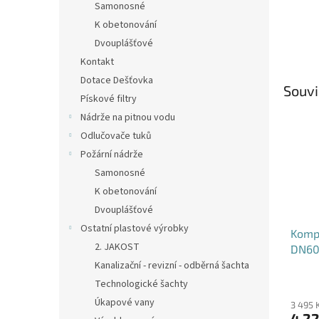
Samonosné
K obetonování
Dvouplášťové
Kontakt
Dotace Dešťovka
Souvi
Pískové filtry
Nádrže na pitnou vodu
Odlučovače tuků
Požární nádrže
Samonosné
K obetonování
Dvouplášťové
Ostatní plastové výrobky
Kompo
2. JAKOST
DN60
B125
Kanalizační - revizní - odběrná šachta
Technologické šachty
Úkapové vany
3 495 
4 22