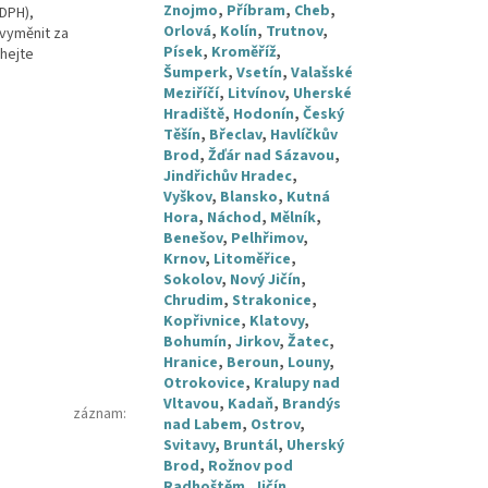
Znojmo
,
Příbram
,
Cheb
,
 DPH),
Orlová
,
Kolín
,
Trutnov
,
 vyměnit za
Písek
,
Kroměříž
,
áhejte
Šumperk
,
Vsetín
,
Valašské
Meziříčí
,
Litvínov
,
Uherské
Hradiště
,
Hodonín
,
Český
Těšín
,
Břeclav
,
Havlíčkův
Brod
,
Žďár nad Sázavou
,
Jindřichův Hradec
,
Vyškov
,
Blansko
,
Kutná
Hora
,
Náchod
,
Mělník
,
Benešov
,
Pelhřimov
,
Krnov
,
Litoměřice
,
Sokolov
,
Nový Jičín
,
Chrudim
,
Strakonice
,
Kopřivnice
,
Klatovy
,
Bohumín
,
Jirkov
,
Žatec
,
Hranice
,
Beroun
,
Louny
,
Otrokovice
,
Kralupy nad
Vltavou
,
Kadaň
,
Brandýs
záznam
:
nad Labem
,
Ostrov
,
Svitavy
,
Bruntál
,
Uherský
Brod
,
Rožnov pod
Radhoštěm
,
Jičín
,