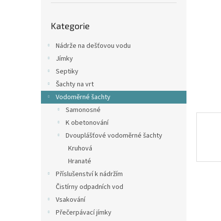
p
a
Přeskočit
n
Kategorie
kategorie
e
l
Nádrže na dešťovou vodu
Jímky
Septiky
Šachty na vrt
Vodoměrné šachty
Samonosné
K obetonování
Dvouplášťové vodoměrné šachty
Kruhová
Hranaté
Příslušenství k nádržím
Čistírny odpadních vod
Vsakování
Přečerpávací jímky