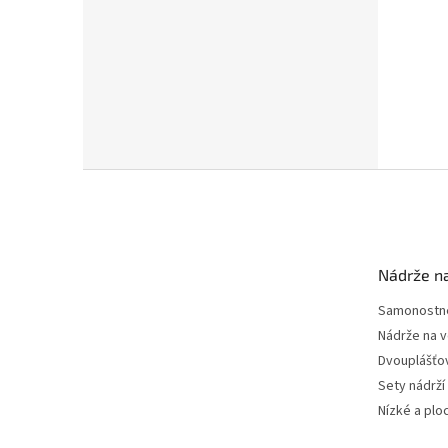
Z
á
p
a
t
Nádrže n
í
Samonostné
Nádrže na 
Dvouplášťo
Sety nádrží
Nízké a plo