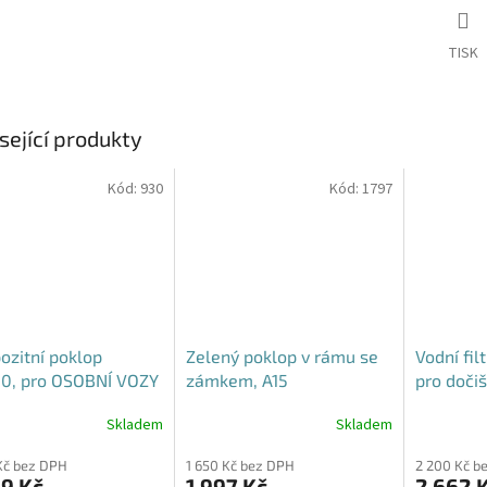
TISK
sející produkty
Kód:
930
Kód:
1797
zitní poklop
Zelený poklop v rámu se
Vodní fil
0, pro OSOBNÍ VOZY
zámkem, A15
pro dočiš
domácno
Skladem
Skladem
Průměrné
Průměrné
hodnocení
hodnocení
Kč bez DPH
1 650 Kč bez DPH
2 200 Kč b
produktu
produktu
9 Kč
1 997 Kč
2 662 