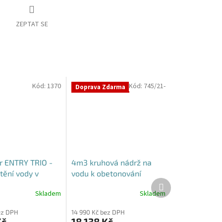
ZEPTAT SE
Kód:
1370
Kód:
745/21-
Doprava Zdarma
tr ENTRY TRIO -
4m3 kruhová nádrž na
tění vody v
vodu k obetonování
Další
sti
produkt
Skladem
Skladem
ez DPH
14 990 Kč bez DPH
Kč
18 138 Kč