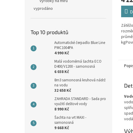
Výrobky na míru
vyprodáno
D
Zátěžo
rozměr
Top 10 produktů
průmě
kgPovr
Automatické čerpadlo Blue Line
PMC1004PA
protis
4 990 Kč
vybave
Malá vodoměrná šachta ECO
Popi
D400/V1200 - samonosná
6 038 Kč
8m3 samonosná kruhová nádrž
Det
na vodu
32 658 Kč
Vod
ZAHRADA STANDARD - Sada pro
vodo
využití dešťové vody
splň
8 990 Kč
spad
Šachta na vrt MAXI -
vodá
samonosná
9 668 Kč
Vý