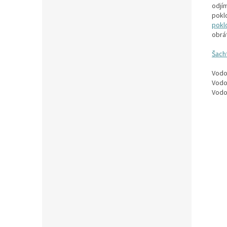
odjím
pokl
pokl
obrát
Šach
Vodo
Vodo
Vodo