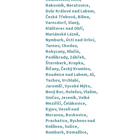
Rakovník
,
Neratovice
,
Dvůr Králové nad Labem
,
Česká Třebová
,
Bílina
,
Varnsdorf
,
Slaný
,
Klášterec nad Ohří
,
Mariánské Lázně
,
Nymburk
,
Ústí nad Orlicí
,
Turnov
,
Chodov
,
Rokycany
,
Hlučín
,
Poděbrady
,
Zábřeh
,
Šternberk
,
Krupka
,
Říčany
,
Český Krumlov
,
Roudnice nad Labem
,
Aš
,
Tachov
,
Vrchlabí
,
Jaroměř
,
Vysoké Mýto
,
Nový Bor
,
Holešov
,
Vlašim
,
Uničov
,
Jeseník
,
Velké
Meziříčí
,
Čelákovice
,
Kyjov
,
Veselí nad
Moravou
,
Boskovice
,
Prachatice
,
Rychnov nad
Kněžnou
,
Sušice
,
Rumburk
,
Domažlice
,