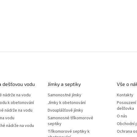
a dešťovou vodu
Jímky a septiky
Vše o ná
 nádrže na vodu
Samonostné jímky
Kontakty
vodu k obetonování
Jímky k obetonování
Posouzení 
dešťovka
vé nádrže na vodu
Dvouplášťové jímky
O nás
 na vodu
Samonosné tříkomorové
septiky
Obchodní 
ché nádrže na vodu
Tříkomorové septiky k
Ochrana os