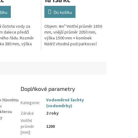
šíku
Do košíku
 čistota vody za
Objem: 4m³ Vnitřní průměr 1850
em dalece předčí
mm, vnější průměr 2050 mm,
ného řádu. Rozměr
výška 1500 mm + komínek
řka 380 mm, výška
Nádrž vhodná pod parkovací
loubka 134 mm
stání, komunikace i terasy
ltru TRIO obsahuje 3
Průměr a umístění přítoku/ů,
odtoku/ů...
Doplňkové parametry
k hlavnímu
Vodoměrné šachty
Kategorie
:
u
(vodoměrky)
 kterou
Záruka
:
2 roky
ky
Vnitřní
průměr
1200
[mm]
: