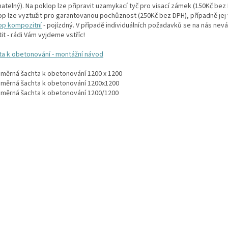
atelný). Na poklop lze připravit uzamykací tyč pro visací zámek (150Kč bez
op lze vyztužit pro garantovanou pochůznost (250Kč bez DPH), případně jej
op kompozitní
- pojízdný. V případě individuálních požadavků se na nás nev
it - rádi Vám vyjdeme vstříc!
ta k obetonování - montážní návod
měrná šachta k obetonování 1200 x 1200
měrná šachta k obetonování 1200x1200
měrná šachta k obetonování 1200/1200