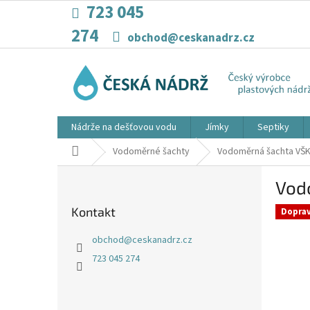
Přejít
723 045
na
274
obsah
obchod@ceskanadrz.cz
Nádrže na dešťovou vodu
Jímky
Septiky
Domů
Vodoměrné šachty
Vodoměrná šachta VŠK
P
Vod
o
s
Kontakt
Dopra
t
r
obchod
@
ceskanadrz.cz
a
723 045 274
n
n
í