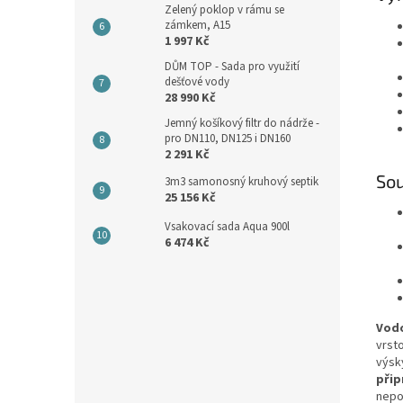
Zelený poklop v rámu se
zámkem, A15
1 997 Kč
DŮM TOP - Sada pro využití
dešťové vody
28 990 Kč
Jemný košíkový filtr do nádrže -
pro DN110, DN125 i DN160
2 291 Kč
So
3m3 samonosný kruhový septik
25 156 Kč
Vsakovací sada Aqua 900l
6 474 Kč
Vodo
vrst
výsk
přip
nepo