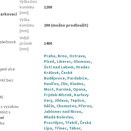
Výška bez
komínku
1200
[mm]
:
arkovací
Výška
komínku
200 (možno prodloužit)
[mm]
:
Vnější
olečnosti
průměr
1400
[mm]
:
Praha
,
Brno
,
Ostrava
,
Plzeň
,
Liberec
,
Olomouc
,
Ústí nad Labem
,
Hradec
jení více
Králové
,
České
Budějovice
,
Pardubice
,
0 Kč bez
Havířov
,
Zlín
,
Kladno
,
Most
,
Karviná
,
Opava
,
Frýdek-Místek
,
Karlovy
i)
Vary
,
Jihlava
,
Teplice
,
Děčín
,
Chomutov
,
Přerov
,
h s vysokou
Jablonec nad Nisou
,
míst s
Mladá Boleslav
,
ní
Prostějov
,
Třebíč
,
Česká
ako
Lípa
,
Třinec
,
Tábor
,