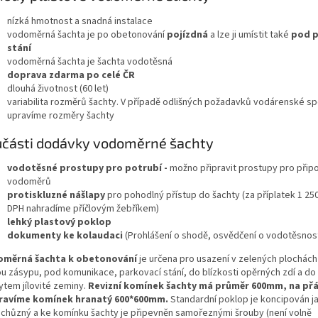
nízká hmotnost a snadná instalace
vodoměrná šachta je po obetonování
pojízdná
a lze ji umístit také
pod p
stání
vodoměrná šachta je šachta vodotěsná
doprava zdarma po celé ČR
dlouhá životnost (60 let)
variabilita rozměrů šachty. V případě odlišných požadavků vodárenské sp
upravíme rozměry šachty
učásti dodávky vodoměrné šachty
vodotěsné prostupy pro potrubí -
možno připravit prostupy pro připo
vodoměrů
protiskluzné nášlapy
pro pohodlný přístup do šachty (za příplatek 1 25
DPH nahradíme příčlovým žebříkem)
lehký plastový poklop
dokumenty ke kolaudaci
(Prohlášení o shodě, osvědčení o vodotěsnost
měrná šachta k obetonování
je určena pro usazení v zelených plochác
ou zásypu, pod komunikace, parkovací stání, do blízkosti opěrných zdí a do 
ytem jílovité zeminy.
Revizní komínek šachty má průměr 600mm, na přá
ravíme komínek hranatý 600*600mm.
Standardní poklop je koncipován j
chůzný a ke komínku šachty je připevněn samořeznými šrouby (není volně