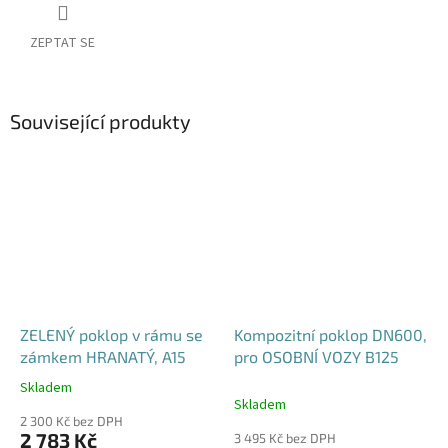
ZEPTAT SE
Související produkty
ZELENÝ poklop v rámu se
Kompozitní poklop DN600,
zámkem HRANATÝ, A15
pro OSOBNÍ VOZY B125
Skladem
Průměrné
Skladem
hodnocení
2 300 Kč bez DPH
produktu
2 783 Kč
3 495 Kč bez DPH
je