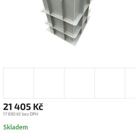
21 405 Kč
17 690 Kč bez DPH
Měrná
Skladem
cena: