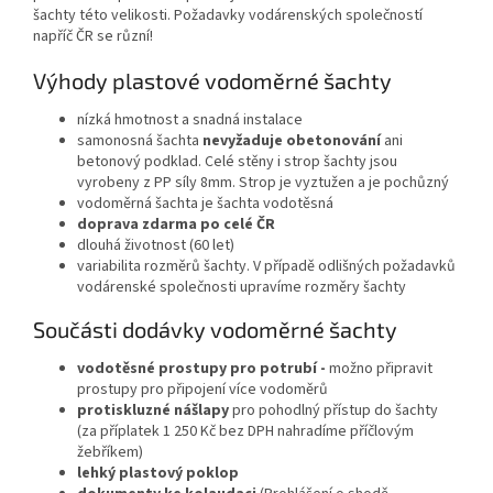
šachty této velikosti. Požadavky vodárenských společností
napříč ČR se různí!
Výhody plastové vodoměrné šachty
nízká hmotnost a snadná instalace
samonosná šachta
nevyžaduje obetonování
ani
betonový podklad. Celé stěny i strop šachty jsou
vyrobeny z PP síly 8mm. Strop je vyztužen a je pochůzný
vodoměrná šachta je šachta vodotěsná
doprava zdarma po celé ČR
dlouhá životnost (60 let)
variabilita rozměrů šachty. V případě odlišných požadavků
vodárenské společnosti upravíme rozměry šachty
Součásti dodávky vodoměrné šachty
vodotěsné prostupy pro potrubí -
možno připravit
prostupy pro připojení více vodoměrů
protiskluzné nášlapy
pro pohodlný přístup do šachty
(za příplatek 1 250 Kč bez DPH nahradíme příčlovým
žebříkem)
lehký plastový poklop