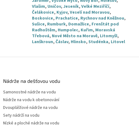
Jaroměř
,
Vysoké Mýto
,
Nový Bor
,
Holešov
,
Vlašim
,
Uničov
,
Jeseník
,
Velké Meziříčí
,
Čelákovice
,
Kyjov
,
Veselí nad Moravou
,
Boskovice
,
Prachatice
,
Rychnov nad Kněžnou
,
Sušice
,
Rumburk
,
Domažlice
,
Frenštát pod
Radhoštěm
,
Humpolec
,
Kuřim
,
Moravská
Třebová
,
Nové Město na Moravě
,
Litomyšl
,
Lanškroun
,
Čáslav
,
Hlinsko
,
Studénka
,
Litovel
Z
á
p
a
Nádrže na dešťovou vodu
t
Samonostné nádrže na vodu
í
Nádrže na vodu k obetonování
Dvouplášťové nádrže na vodu
Sety nádrží na vodu
Nízké a ploché nádrže na vodu