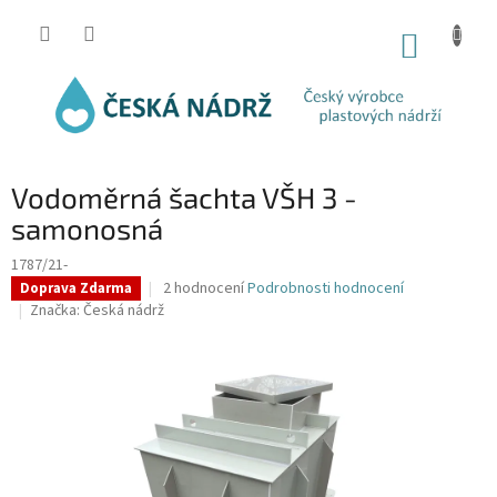
Přejít
na
NÁKUP
obsah
KOŠÍK
Vodoměrná šachta VŠH 3 -
samonosná
1787/21-
Průměrné
2 hodnocení
Podrobnosti hodnocení
Doprava Zdarma
hodnocení
Značka:
Česká nádrž
produktu
je
5,0
z
5
hvězdiček.