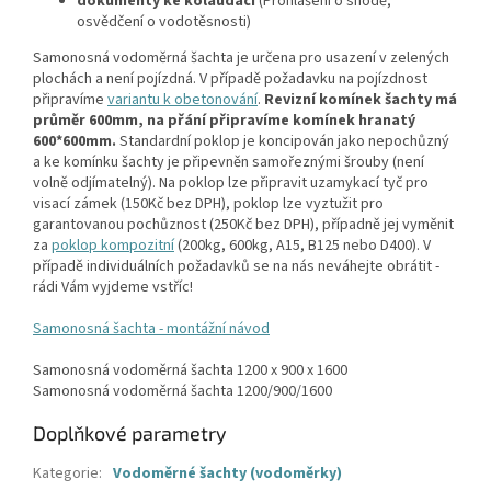
dokumenty ke kolaudaci
(Prohlášení o shodě,
osvědčení o vodotěsnosti)
Samonosná vodoměrná šachta je určena pro usazení v zelených
plochách a není pojízdná. V případě požadavku na pojízdnost
připravíme
variantu k obetonování
.
Revizní komínek šachty má
průměr 600mm, na přání připravíme komínek hranatý
600*600mm.
Standardní poklop je koncipován jako nepochůzný
a ke komínku šachty je připevněn samořeznými šrouby (není
volně odjímatelný). Na poklop lze připravit uzamykací tyč pro
visací zámek (150Kč bez DPH), poklop lze vyztužit pro
garantovanou pochůznost (250Kč bez DPH), případně jej vyměnit
za
poklop kompozitní
(200kg, 600kg, A15, B125 nebo D400). V
případě individuálních požadavků se na nás neváhejte obrátit -
rádi Vám vyjdeme vstříc!
Samonosná šachta - montážní návod
Samonosná vodoměrná šachta 1200 x 900 x 1600
Samonosná vodoměrná šachta 1200/900/1600
Doplňkové parametry
Kategorie
:
Vodoměrné šachty (vodoměrky)