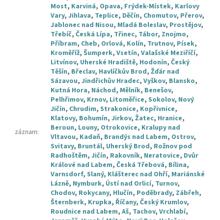
Most
,
Karviná
,
Opava
,
Frýdek-Místek
,
Karlovy
Vary
,
Jihlava
,
Teplice
,
Děčín
,
Chomutov
,
Přerov
,
Jablonec nad Nisou
,
Mladá Boleslav
,
Prostějov
,
Třebíč
,
Česká Lípa
,
Třinec
,
Tábor
,
Znojmo
,
Příbram
,
Cheb
,
Orlová
,
Kolín
,
Trutnov
,
Písek
,
Kroměříž
,
Šumperk
,
Vsetín
,
Valašské Meziříčí
,
Litvínov
,
Uherské Hradiště
,
Hodonín
,
Český
Těšín
,
Břeclav
,
Havlíčkův Brod
,
Žďár nad
Sázavou
,
Jindřichův Hradec
,
Vyškov
,
Blansko
,
Kutná Hora
,
Náchod
,
Mělník
,
Benešov
,
Pelhřimov
,
Krnov
,
Litoměřice
,
Sokolov
,
Nový
Jičín
,
Chrudim
,
Strakonice
,
Kopřivnice
,
Klatovy
,
Bohumín
,
Jirkov
,
Žatec
,
Hranice
,
Beroun
,
Louny
,
Otrokovice
,
Kralupy nad
záznam
:
Vltavou
,
Kadaň
,
Brandýs nad Labem
,
Ostrov
,
Svitavy
,
Bruntál
,
Uherský Brod
,
Rožnov pod
Radhoštěm
,
Jičín
,
Rakovník
,
Neratovice
,
Dvůr
Králové nad Labem
,
Česká Třebová
,
Bílina
,
Varnsdorf
,
Slaný
,
Klášterec nad Ohří
,
Mariánské
Lázně
,
Nymburk
,
Ústí nad Orlicí
,
Turnov
,
Chodov
,
Rokycany
,
Hlučín
,
Poděbrady
,
Zábřeh
,
Šternberk
,
Krupka
,
Říčany
,
Český Krumlov
,
Roudnice nad Labem
,
Aš
,
Tachov
,
Vrchlabí
,