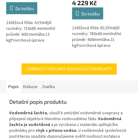
4 229 Kč
5,0
Do košíku
z
Do košíku
5
Zátěžová třída: A15Vnější
hvězdiček.
Zátěžová třída: B125Vnější
rozměry: 710x65 mmVnitřní
rozměry: 780x40 mmVnitřní
průměr: 600 mmVáha:13
průměr: 600mmVáha:21
kgPovrchová úprava:
kgPovrchová úprava:
protiskluzBarva: zelenáMateriál:
protiskluzBarva: černáPoklop je
PEPoklop je vybaven 2 šrouby
vybaven 2 nerezovými šrouby.
pro...
ZOBRAZIT VŠECHNY SOUVISEJÍCÍ PRODUKTY
Popis
Diskuze
Značka
Detailní popis produktu
Vodoměrná šachta
, slouží k umístění vodoměrné soupravy a
připojení objektu k hlavnímu vodovodnímu řádu.
Vodoměrná
šachta je vodotěsná
a je vyrobena z materiálu splňujícího
podmínky pro
styk s pitnou vodou
. U vodárenské společnosti
pod kterou spadáte doporučujeme ověřit možnost instalace