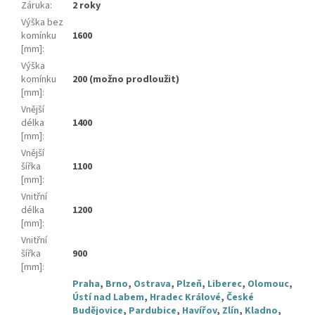
Záruka
:
2 roky
Výška bez
komínku
1600
[mm]
:
Výška
komínku
200 (možno prodloužit)
[mm]
:
Vnější
délka
1400
[mm]
:
Vnější
šířka
1100
[mm]
:
Vnitřní
délka
1200
[mm]
:
Vnitřní
šířka
900
[mm]
:
Praha
,
Brno
,
Ostrava
,
Plzeň
,
Liberec
,
Olomouc
,
Ústí nad Labem
,
Hradec Králové
,
České
Budějovice
,
Pardubice
,
Havířov
,
Zlín
,
Kladno
,