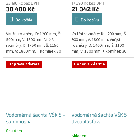
25 190 Kč bez DPH
17 390 Kč bez DPH
30 480 Kč
21 042 Kč
Do košíku
Do košíku
Vnitřní rozměry: D: 1200 mm, Š:
Vnitřní rozměry: D: 1200 mm, Š:
900 mm, V: 1800 mm. Vnější
900 mm, V: 1800 mm. Vnější
rozměry: D: 1450 mm, Š: 1150
rozměry: D: 1400 mm, Š: 1100
mm, V: 1800 mm. + komínek 30
mm, V: 1800 mm. + komínek 30
cm. Dvouplášťová vodoměrná
cm. Vodoměrná šachta k
šachta - do míst se spodní...
obetonování - pojízdná i pod...
Doprava Zdarma
Doprava Zdarma
Vodoměrná šachta VŠK 5 -
Vodoměrná šachta VŠK 5
samonosná
dvouplášťová
Skladem
Průměrné
Skladem