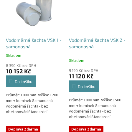
Vodoměrná šachta VŠK 1 -
Vodoměrná šachta VŠK 2 -
samonosná
samonosná
Skladem
Průměrné
Skladem
hodnocení
8 390 Kč bez DPH
produktu
10 152 Kč
9 190 Kč bez DPH
je
11 120 Kč
4,4
Do košíku
z
Do košíku
5
Průměr: 1000 mm. Výška: 1200
hvězdiček.
Průměr: 1000 mm. Výška: 1500
mm + komínek Samonosná
mm + komínek Samonosná
vodoměrná šachta - bez
vodoměrná šachta - bez
obetonováníStandardní
obetonováníStandardní
prostupy šachty DN32 (jiné na
prostupy šachty DN32 (jiné na
přání) Český výrobek! Pro
přání) Český výrobek! Pro
případné dotazy, či...
Doprava Zdarma
Doprava Zdarma