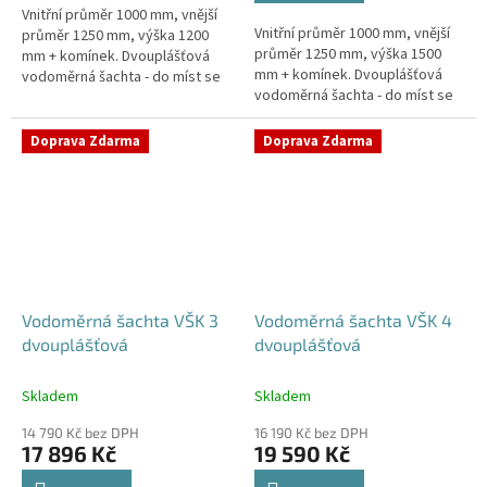
Vnitřní průměr 1000 mm, vnější
hvězdiček.
Vnitřní průměr 1000 mm, vnější
průměr 1250 mm, výška 1200
průměr 1250 mm, výška 1500
mm + komínek. Dvouplášťová
mm + komínek. Dvouplášťová
vodoměrná šachta - do míst se
vodoměrná šachta - do míst se
spodní vodou, pojízdná i pod
spodní vodou, pojízdná i pod
parkovací stáníStandardní...
parkovací stáníStandardní...
Doprava Zdarma
Doprava Zdarma
Vodoměrná šachta VŠK 3
Vodoměrná šachta VŠK 4
dvouplášťová
dvouplášťová
Skladem
Skladem
14 790 Kč bez DPH
16 190 Kč bez DPH
17 896 Kč
19 590 Kč