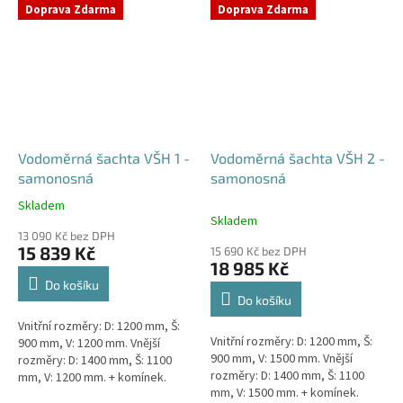
přání) Doba dodání 10-14 dní.
přání) Doba dodání 10-14 dní.
Doprava Zdarma
Doprava Zdarma
Český výrobek!...
Český výrobek!...
Vodoměrná šachta VŠH 1 -
Vodoměrná šachta VŠH 2 -
samonosná
samonosná
Skladem
Průměrné
Skladem
hodnocení
13 090 Kč bez DPH
produktu
15 839 Kč
15 690 Kč bez DPH
je
18 985 Kč
4,6
Do košíku
z
Do košíku
5
Vnitřní rozměry: D: 1200 mm, Š:
hvězdiček.
Vnitřní rozměry: D: 1200 mm, Š:
900 mm, V: 1200 mm. Vnější
900 mm, V: 1500 mm. Vnější
rozměry: D: 1400 mm, Š: 1100
rozměry: D: 1400 mm, Š: 1100
mm, V: 1200 mm. + komínek.
mm, V: 1500 mm. + komínek.
Samonosná vodoměrná šachta -