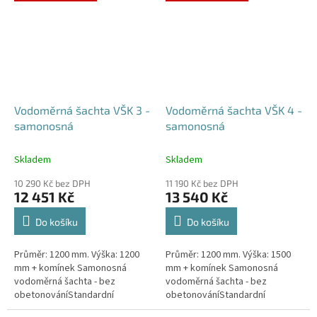
případné dotazy, či...
Vodoměrná šachta VŠK 3 -
Vodoměrná šachta VŠK 4 -
samonosná
samonosná
Skladem
Skladem
10 290 Kč bez DPH
11 190 Kč bez DPH
12 451 Kč
13 540 Kč
Do košíku
Do košíku
Průměr: 1200 mm. Výška: 1200
Průměr: 1200 mm. Výška: 1500
mm + komínek Samonosná
mm + komínek Samonosná
vodoměrná šachta - bez
vodoměrná šachta - bez
obetonováníStandardní
obetonováníStandardní
prostupy šachty DN32 (jiné na
prostupy šachty DN32 (jiné na