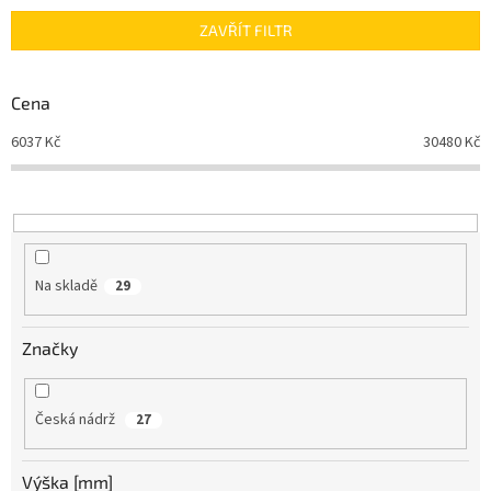
n
ZAVŘÍT FILTR
í
p
r
Cena
o
d
6037
Kč
30480
Kč
u
k
t
ů
Na skladě
29
Značky
Česká nádrž
27
Výška [mm]