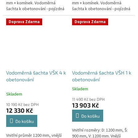
mm + komínek. Vodoměrná
mm + komínek. Vodoměrná
šachta k obetonování - pojízdná
šachta k obetonování - pojízdná
i pod parkovací stáníStandardní
i pod parkovací stáníStandardní
prostupy šachty DN32 (jiné na...
prostupy šachty DN32 (jiné na...
Doprava Zdarma
Doprava Zdarma
Vodoměrná šachta VŠK 4 k
Vodoměrná šachta VŠH 1 k
obetonování
obetonování
Skladem
Průměrné
Skladem
hodnocení
11 490 Kč bez DPH
produktu
13 903 Kč
10 190 Kč bez DPH
je
12 330 Kč
5,0
Do košíku
z
Do košíku
5
Vnitřní rozměry: D: 1200 mm, Š:
hvězdiček.
Vnitřní průměr 1200 mm, vnější
900 mm, V: 1200 mm. Vnější