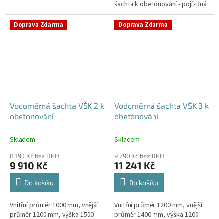
šachta k obetonování - pojízdná
Samonosná vodoměrná šachta -
i pod parkovací stáníStandardní
bez obetonováníStandardní...
prostupy šachty DN32 (jiné na...
Doprava Zdarma
Doprava Zdarma
Vodoměrná šachta VŠK 2 k
Vodoměrná šachta VŠK 3 k
obetonování
obetonování
Skladem
Skladem
8 190 Kč bez DPH
9 290 Kč bez DPH
9 910 Kč
11 241 Kč
Do košíku
Do košíku
Vnitřní průměr 1000 mm, vnější
Vnitřní průměr 1200 mm, vnější
průměr 1200 mm, výška 1500
průměr 1400 mm, výška 1200