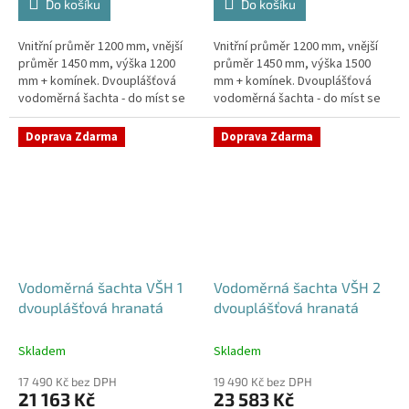
Do košíku
Do košíku
Vnitřní průměr 1200 mm, vnější
Vnitřní průměr 1200 mm, vnější
průměr 1450 mm, výška 1200
průměr 1450 mm, výška 1500
mm + komínek. Dvouplášťová
mm + komínek. Dvouplášťová
vodoměrná šachta - do míst se
vodoměrná šachta - do míst se
spodní vodou, pojízdná i pod
spodní vodou, pojízdná i pod
parkovací stáníStandardní...
parkovací stáníStandardní...
Doprava Zdarma
Doprava Zdarma
Vodoměrná šachta VŠH 1
Vodoměrná šachta VŠH 2
dvouplášťová hranatá
dvouplášťová hranatá
Skladem
Skladem
17 490 Kč bez DPH
19 490 Kč bez DPH
21 163 Kč
23 583 Kč