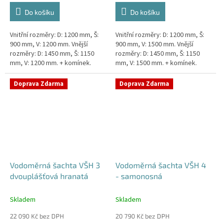
Do košíku
Do košíku
Vnitřní rozměry: D: 1200 mm, Š:
Vnitřní rozměry: D: 1200 mm, Š:
900 mm, V: 1200 mm. Vnější
900 mm, V: 1500 mm. Vnější
rozměry: D: 1450 mm, Š: 1150
rozměry: D: 1450 mm, Š: 1150
mm, V: 1200 mm. + komínek.
mm, V: 1500 mm. + komínek.
Dvouplášťová vodoměrná šachta
Dvouplášťová vodoměrná šachta
- do míst se spodní...
- do míst se spodní...
Doprava Zdarma
Doprava Zdarma
Vodoměrná šachta VŠH 3
Vodoměrná šachta VŠH 4
dvouplášťová hranatá
- samonosná
Skladem
Skladem
22 090 Kč bez DPH
20 790 Kč bez DPH