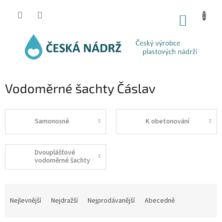
Přejít
na
NÁKUP
obsah
KOŠÍK
Vodoměrné šachty Čáslav
Samonosné
K obetonování
Dvouplášťové
vodoměrné šachty
Ř
a
Nejlevnější
Nejdražší
Nejprodávanější
Abecedně
z
e