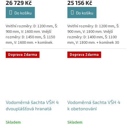
26 729 Kč
25 156 Kč
Do košíku
Do košíku
Vnitřní rozměry: D: 1200 mm, Š:
Vnitřní rozměry: D: 1200 mm, Š:
900 mm, V: 1600 mm. Vnější
900 mm, V: 1800 mm. Vnější
rozměry: D: 1450 mm, Š: 1150
rozměry: D: 1400 mm, Š: 1100
mm, V: 1600 mm. + komínek.
mm, V: 1800 mm. + komínek 30
Dvouplášťová vodoměrná šachta
cm. Šachta vhodná pro
- do míst se spodní...
požadavky Pražské
Doprava Zdarma
Doprava Zdarma
Vodárenské!...
Vodoměrná šachta VŠH 4
Vodoměrná šachta VŠH 4
dvouplášťová hranatá
k obetonování
Skladem
Skladem