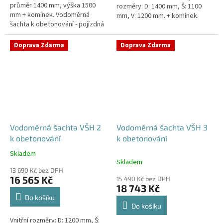
průměr 1400 mm, výška 1500
rozměry: D: 1400 mm, Š: 1100
mm + komínek. Vodoměrná
mm, V: 1200 mm. + komínek.
šachta k obetonování - pojízdná
Vodoměrná šachta k
i pod parkovací stáníStandardní
obetonování - pojízdná i pod...
prostupy šachty DN32 (jiné na...
Doprava Zdarma
Doprava Zdarma
Vodoměrná šachta VŠH 2
Vodoměrná šachta VŠH 3
k obetonování
k obetonování
Skladem
Průměrné
Skladem
hodnocení
13 690 Kč bez DPH
produktu
16 565 Kč
15 490 Kč bez DPH
je
18 743 Kč
5,0
Do košíku
z
Do košíku
5
Vnitřní rozměry: D: 1200 mm, Š:
hvězdiček.