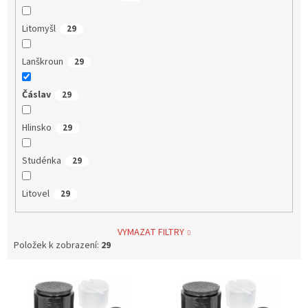
Litomyšl
29
Lanškroun
29
Čáslav
29
Hlinsko
29
Studénka
29
Litovel
29
VYMAZAT FILTRY
Položek k zobrazení:
29
V
ý