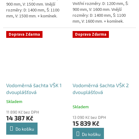
Vnitřní rozměry: D: 1200 mm, Š:
900 mm, V: 1500 mm. Vnější
900 mm, V: 1600 mm. Vnější
rozměry: D: 1400 mm, Š: 1100
rozměry: D: 1400 mm, Š: 1100
mm, V: 1500 mm. + komínek.
mm, V: 1600 mm. + komínek.
Vodoměrná šachta k
Vodoměrná šachta k
obetonování - pojízdná i pod...
obetonování - pojízdná i pod...
Doprava Zdarma
Doprava Zdarma
Vodoměrná šachta VŠK 1
Vodoměrná šachta VŠK 2
dvouplášťová
dvouplášťová
Skladem
Průměrné
Skladem
hodnocení
11 890 Kč bez DPH
produktu
14 387 Kč
13 090 Kč bez DPH
je
15 839 Kč
4,8
Do košíku
z
Do košíku
5