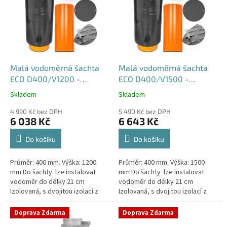
p
i
s
p
r
o
d
Malá vodoměrná šachta
Malá vodoměrná šachta
u
ECO D400/V1200 -
ECO D400/V1500 -
k
samonosná
samonosná
Skladem
Skladem
Průměrné
Průměrné
t
hodnocení
hodnocení
ů
4 990 Kč bez DPH
5 490 Kč bez DPH
produktu
produktu
6 038 Kč
6 643 Kč
je
je
4,5
4,6
Do košíku
Do košíku
z
z
5
5
Průměr: 400 mm. Výška: 1200
Průměr: 400 mm. Výška: 1500
hvězdiček.
hvězdiček.
mm Do šachty lze instalovat
mm Do šachty lze instalovat
vodoměr do délky 21 cm
vodoměr do délky 21 cm
Izolovaná, s dvojitou izolací z
Izolovaná, s dvojitou izolací z
tvrzeného
tvrzeného
polystyrenuSamonosná
polystyrenuSamonosná
Doprava Zdarma
Doprava Zdarma
vodoměrná šachta DN400 -...
vodoměrná šachta DN400 -...