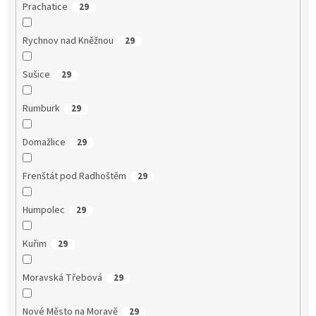
Prachatice
29
Rychnov nad Kněžnou
29
Sušice
29
Rumburk
29
Domažlice
29
Frenštát pod Radhoštěm
29
Humpolec
29
Kuřim
29
Moravská Třebová
29
Nové Město na Moravě
29