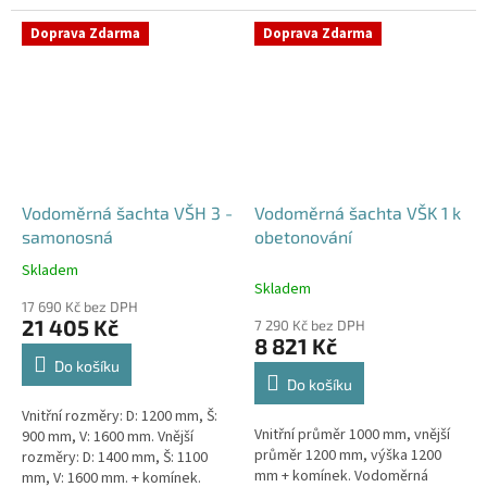
Samonosná vodoměrná šachta -
bez obetonováníStandardní...
bez obetonováníStandardní...
Doprava Zdarma
Doprava Zdarma
Vodoměrná šachta VŠH 3 -
Vodoměrná šachta VŠK 1 k
samonosná
obetonování
Skladem
Průměrné
Skladem
hodnocení
17 690 Kč bez DPH
produktu
21 405 Kč
7 290 Kč bez DPH
je
8 821 Kč
5,0
Do košíku
z
Do košíku
5
Vnitřní rozměry: D: 1200 mm, Š:
hvězdiček.
Vnitřní průměr 1000 mm, vnější
900 mm, V: 1600 mm. Vnější
průměr 1200 mm, výška 1200
rozměry: D: 1400 mm, Š: 1100
mm + komínek. Vodoměrná
mm, V: 1600 mm. + komínek.