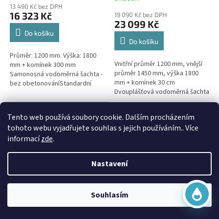
hodnocení
13 490 Kč bez DPH
produktu
16 323 Kč
19 090 Kč bez DPH
je
23 099 Kč
5,0
Do košíku
z
Do košíku
5
Průměr: 1200 mm. Výška: 1800
hvězdiček.
Vnitřní průměr 1200 mm, vnější
mm + komínek 300 mm
průměr 1450 mm, výška 1800
Samonosná vodoměrná šachta -
mm + komínek 30 cm
bez obetonováníStandardní
Dvouplášťová vodoměrná šachta
prostupy šachty DN32 (jiné na
- do míst se spodní
přání) Doba dodání 10-14 dní.
vodou, pojízdná i pod
Virtuální asistent
Šachta...
Doprava Zdarma
Tento web používá soubory cookie. Dalším procházením
parkovací...
Online
tohoto webu vyjadřujete souhlas s jejich používáním.. Více
informací
zde
.
Nastavení
Začít konverzaci
Vodoměrná šachta VŠK 5 k
Souhlasím
obetonování