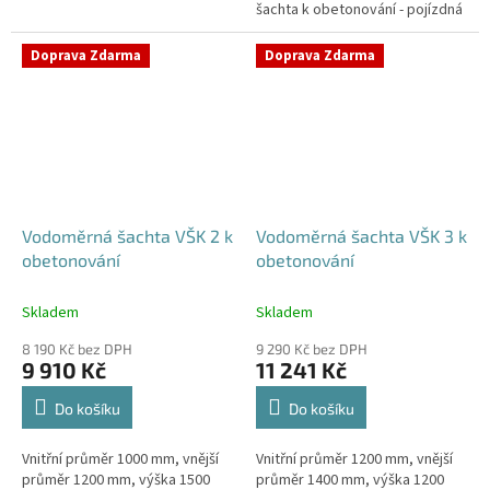
šachta k obetonování - pojízdná
Samonosná vodoměrná šachta -
i pod parkovací stáníStandardní
bez obetonováníStandardní...
prostupy šachty DN32 (jiné na...
Doprava Zdarma
Doprava Zdarma
Vodoměrná šachta VŠK 2 k
Vodoměrná šachta VŠK 3 k
obetonování
obetonování
Skladem
Skladem
8 190 Kč bez DPH
9 290 Kč bez DPH
9 910 Kč
11 241 Kč
Do košíku
Do košíku
Vnitřní průměr 1000 mm, vnější
Vnitřní průměr 1200 mm, vnější
průměr 1200 mm, výška 1500
průměr 1400 mm, výška 1200