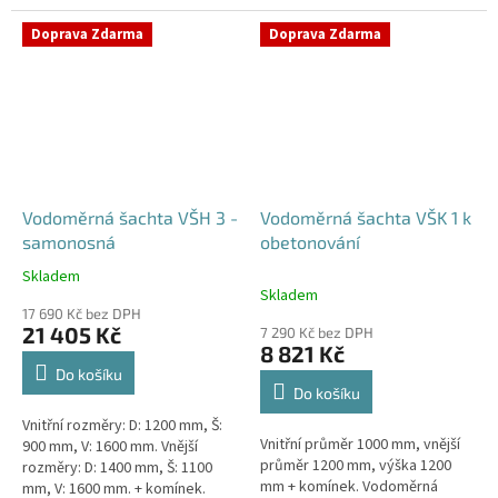
Samonosná vodoměrná šachta -
bez obetonováníStandardní...
bez obetonováníStandardní...
Doprava Zdarma
Doprava Zdarma
Vodoměrná šachta VŠH 3 -
Vodoměrná šachta VŠK 1 k
samonosná
obetonování
Skladem
Průměrné
Skladem
hodnocení
17 690 Kč bez DPH
produktu
21 405 Kč
7 290 Kč bez DPH
je
8 821 Kč
5,0
Do košíku
z
Do košíku
5
Vnitřní rozměry: D: 1200 mm, Š:
hvězdiček.
Vnitřní průměr 1000 mm, vnější
900 mm, V: 1600 mm. Vnější
průměr 1200 mm, výška 1200
rozměry: D: 1400 mm, Š: 1100
mm + komínek. Vodoměrná
mm, V: 1600 mm. + komínek.