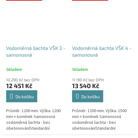
případné dotazy, či...
Vodoměrná šachta VŠK 3 -
Vodoměrná šachta VŠK 4 -
samonosná
samonosná
Skladem
Skladem
10 290 Kč bez DPH
11 190 Kč bez DPH
12 451 Kč
13 540 Kč
Do košíku
Do košíku
Průměr: 1200 mm. Výška: 1200
Průměr: 1200 mm. Výška: 1500
mm + komínek Samonosná
mm + komínek Samonosná
vodoměrná šachta - bez
vodoměrná šachta - bez
obetonováníStandardní
obetonováníStandardní
prostupy šachty DN32 (jiné na
prostupy šachty DN32 (jiné na