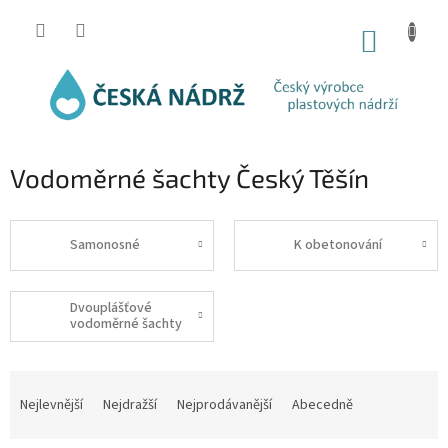
Přejít
na
NÁKUP
obsah
KOŠÍK
Vodoměrné šachty Český Těšín
Samonosné
K obetonování
Dvouplášťové
vodoměrné šachty
Ř
a
Nejlevnější
Nejdražší
Nejprodávanější
Abecedně
z
e