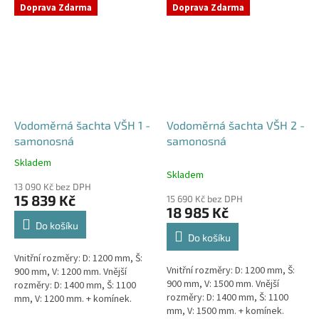
přání) Doba dodání 10-14 dní.
přání) Doba dodání 10-14 dní.
Doprava Zdarma
Doprava Zdarma
Český výrobek!...
Český výrobek!...
Vodoměrná šachta VŠH 1 -
Vodoměrná šachta VŠH 2 -
samonosná
samonosná
Skladem
Průměrné
Skladem
hodnocení
13 090 Kč bez DPH
produktu
15 839 Kč
15 690 Kč bez DPH
je
18 985 Kč
4,6
Do košíku
z
Do košíku
5
Vnitřní rozměry: D: 1200 mm, Š:
hvězdiček.
Vnitřní rozměry: D: 1200 mm, Š:
900 mm, V: 1200 mm. Vnější
900 mm, V: 1500 mm. Vnější
rozměry: D: 1400 mm, Š: 1100
rozměry: D: 1400 mm, Š: 1100
mm, V: 1200 mm. + komínek.
mm, V: 1500 mm. + komínek.
Samonosná vodoměrná šachta -