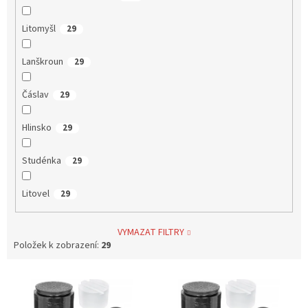
Litomyšl
29
Lanškroun
29
Čáslav
29
Hlinsko
29
Studénka
29
Litovel
29
VYMAZAT FILTRY
Položek k zobrazení:
29
V
ý