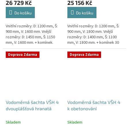
26 729 Kč
25 156 Kč
Do košíku
Do košíku
Vnitřní rozměry: D: 1200 mm, Š:
Vnitřní rozměry: D: 1200 mm, Š:
900 mm, V: 1600 mm. Vnější
900 mm, V: 1800 mm. Vnější
rozměry: D: 1450 mm, Š: 1150
rozměry: D: 1400 mm, Š: 1100
mm, V: 1600 mm. + komínek.
mm, V: 1800 mm. + komínek 30
Dvouplášťová vodoměrná šachta
cm. Šachta vhodná pro
- do míst se spodní...
požadavky Pražské
Doprava Zdarma
Doprava Zdarma
Vodárenské!...
Vodoměrná šachta VŠH 4
Vodoměrná šachta VŠH 4
dvouplášťová hranatá
k obetonování
Skladem
Skladem