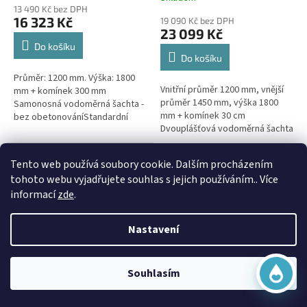
hodnocení
13 490 Kč bez DPH
produktu
16 323 Kč
19 090 Kč bez DPH
je
23 099 Kč
5,0
Do košíku
z
Do košíku
5
Průměr: 1200 mm. Výška: 1800
hvězdiček.
Vnitřní průměr 1200 mm, vnější
mm + komínek 300 mm
průměr 1450 mm, výška 1800
Samonosná vodoměrná šachta -
mm + komínek 30 cm
bez obetonováníStandardní
Dvouplášťová vodoměrná šachta
prostupy šachty DN32 (jiné na
- do míst se spodní
přání) Doba dodání 10-14 dní.
vodou, pojízdná i pod
Virtuální asistent
Šachta...
Doprava Zdarma
Tento web používá soubory cookie. Dalším procházením
parkovací...
Online
tohoto webu vyjadřujete souhlas s jejich používáním.. Více
informací
zde
.
Nastavení
Začít konverzaci
Vodoměrná šachta VŠK 5 k
Souhlasím
obetonování