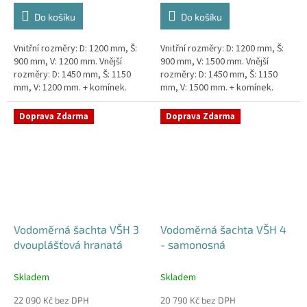
Do košíku
Do košíku
Vnitřní rozměry: D: 1200 mm, Š:
Vnitřní rozměry: D: 1200 mm, Š:
900 mm, V: 1200 mm. Vnější
900 mm, V: 1500 mm. Vnější
rozměry: D: 1450 mm, Š: 1150
rozměry: D: 1450 mm, Š: 1150
mm, V: 1200 mm. + komínek.
mm, V: 1500 mm. + komínek.
Dvouplášťová vodoměrná šachta
Dvouplášťová vodoměrná šachta
- do míst se spodní...
- do míst se spodní...
Doprava Zdarma
Doprava Zdarma
Vodoměrná šachta VŠH 3
Vodoměrná šachta VŠH 4
dvouplášťová hranatá
- samonosná
Skladem
Skladem
22 090 Kč bez DPH
20 790 Kč bez DPH