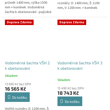
průměr 1400 mm, výška 1500
rozměry: D: 1400 mm, Š: 1100
mm + komínek. Vodoměrná
mm, V: 1200 mm. + komínek.
šachta k obetonování - pojízdná
Vodoměrná šachta k
i pod parkovací stáníStandardní
obetonování - pojízdná i pod...
prostupy šachty DN32 (jiné na...
Doprava Zdarma
Doprava Zdarma
Vodoměrná šachta VŠH 2
Vodoměrná šachta VŠH 3
k obetonování
k obetonování
Skladem
Průměrné
Skladem
hodnocení
13 690 Kč bez DPH
produktu
16 565 Kč
15 490 Kč bez DPH
je
18 743 Kč
5,0
Do košíku
z
Do košíku
5
Vnitřní rozměry: D: 1200 mm, Š:
hvězdiček.