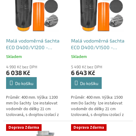
p
i
s
p
r
o
d
Malá vodoměrná šachta
Malá vodoměrná šachta
u
ECO D400/V1200 -
ECO D400/V1500 -
k
samonosná
samonosná
Skladem
Skladem
Průměrné
Průměrné
t
hodnocení
hodnocení
ů
4 990 Kč bez DPH
5 490 Kč bez DPH
produktu
produktu
6 038 Kč
6 643 Kč
je
je
4,5
4,6
Do košíku
Do košíku
z
z
5
5
Průměr: 400 mm. Výška: 1200
Průměr: 400 mm. Výška: 1500
hvězdiček.
hvězdiček.
mm Do šachty lze instalovat
mm Do šachty lze instalovat
vodoměr do délky 21 cm
vodoměr do délky 21 cm
Izolovaná, s dvojitou izolací z
Izolovaná, s dvojitou izolací z
tvrzeného
tvrzeného
polystyrenuSamonosná
polystyrenuSamonosná
Doprava Zdarma
Doprava Zdarma
vodoměrná šachta DN400 -...
vodoměrná šachta DN400 -...