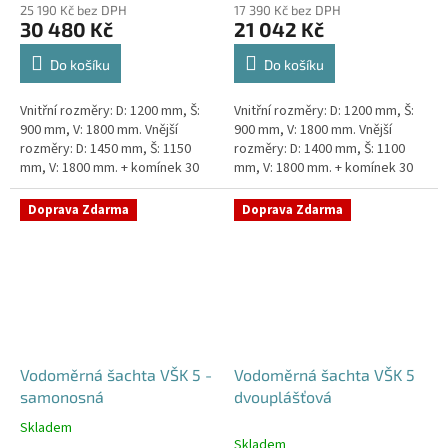
25 190 Kč bez DPH
17 390 Kč bez DPH
30 480 Kč
21 042 Kč
Do košíku
Do košíku
Vnitřní rozměry: D: 1200 mm, Š:
Vnitřní rozměry: D: 1200 mm, Š:
900 mm, V: 1800 mm. Vnější
900 mm, V: 1800 mm. Vnější
rozměry: D: 1450 mm, Š: 1150
rozměry: D: 1400 mm, Š: 1100
mm, V: 1800 mm. + komínek 30
mm, V: 1800 mm. + komínek 30
cm. Dvouplášťová vodoměrná
cm. Vodoměrná šachta k
šachta - do míst se spodní...
obetonování - pojízdná i pod...
Doprava Zdarma
Doprava Zdarma
Vodoměrná šachta VŠK 5 -
Vodoměrná šachta VŠK 5
samonosná
dvouplášťová
Skladem
Průměrné
Skladem