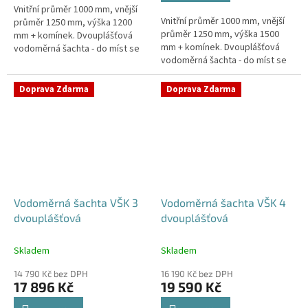
Vnitřní průměr 1000 mm, vnější
hvězdiček.
Vnitřní průměr 1000 mm, vnější
průměr 1250 mm, výška 1200
průměr 1250 mm, výška 1500
mm + komínek. Dvouplášťová
mm + komínek. Dvouplášťová
vodoměrná šachta - do míst se
vodoměrná šachta - do míst se
spodní vodou, pojízdná i pod
spodní vodou, pojízdná i pod
parkovací stáníStandardní...
parkovací stáníStandardní...
Doprava Zdarma
Doprava Zdarma
Vodoměrná šachta VŠK 3
Vodoměrná šachta VŠK 4
dvouplášťová
dvouplášťová
Skladem
Skladem
14 790 Kč bez DPH
16 190 Kč bez DPH
17 896 Kč
19 590 Kč