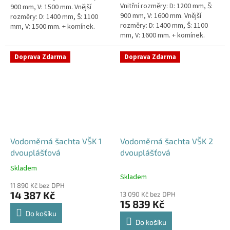
Vnitřní rozměry: D: 1200 mm, Š:
900 mm, V: 1500 mm. Vnější
900 mm, V: 1600 mm. Vnější
rozměry: D: 1400 mm, Š: 1100
rozměry: D: 1400 mm, Š: 1100
mm, V: 1500 mm. + komínek.
mm, V: 1600 mm. + komínek.
Vodoměrná šachta k
Vodoměrná šachta k
obetonování - pojízdná i pod...
obetonování - pojízdná i pod...
Doprava Zdarma
Doprava Zdarma
Vodoměrná šachta VŠK 1
Vodoměrná šachta VŠK 2
dvouplášťová
dvouplášťová
Skladem
Průměrné
Skladem
hodnocení
11 890 Kč bez DPH
produktu
14 387 Kč
13 090 Kč bez DPH
je
15 839 Kč
4,8
Do košíku
z
Do košíku
5