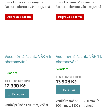
mm + komínek. Vodoměrná
mm + komínek. Vodoměrná
šachta k obetonování - pojízdná
šachta k obetonování - pojízdná
i pod parkovací stáníStandardní
i pod parkovací stáníStandardní
prostupy šachty DN32 (jiné na...
prostupy šachty DN32 (jiné na...
Doprava Zdarma
Doprava Zdarma
Vodoměrná šachta VŠK 4 k
Vodoměrná šachta VŠH 1 k
obetonování
obetonování
Skladem
Průměrné
Skladem
hodnocení
11 490 Kč bez DPH
produktu
13 903 Kč
10 190 Kč bez DPH
je
12 330 Kč
5,0
Do košíku
z
Do košíku
5
Vnitřní rozměry: D: 1200 mm, Š:
hvězdiček.
Vnitřní průměr 1200 mm, vnější
900 mm, V: 1200 mm. Vnější