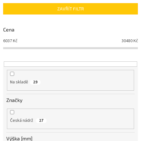
n
ZAVŘÍT FILTR
í
p
r
Cena
o
d
6037
Kč
30480
Kč
u
k
t
ů
Na skladě
29
Značky
Česká nádrž
27
Výška [mm]