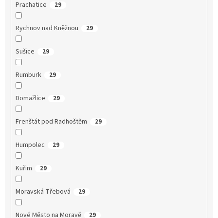
Prachatice
29
Rychnov nad Kněžnou
29
Sušice
29
Rumburk
29
Domažlice
29
Frenštát pod Radhoštěm
29
Humpolec
29
Kuřim
29
Moravská Třebová
29
Nové Město na Moravě
29