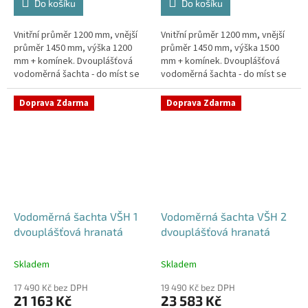
Do košíku
Do košíku
Vnitřní průměr 1200 mm, vnější
Vnitřní průměr 1200 mm, vnější
průměr 1450 mm, výška 1200
průměr 1450 mm, výška 1500
mm + komínek. Dvouplášťová
mm + komínek. Dvouplášťová
vodoměrná šachta - do míst se
vodoměrná šachta - do míst se
spodní vodou, pojízdná i pod
spodní vodou, pojízdná i pod
parkovací stáníStandardní...
parkovací stáníStandardní...
Doprava Zdarma
Doprava Zdarma
Vodoměrná šachta VŠH 1
Vodoměrná šachta VŠH 2
dvouplášťová hranatá
dvouplášťová hranatá
Skladem
Skladem
17 490 Kč bez DPH
19 490 Kč bez DPH
21 163 Kč
23 583 Kč