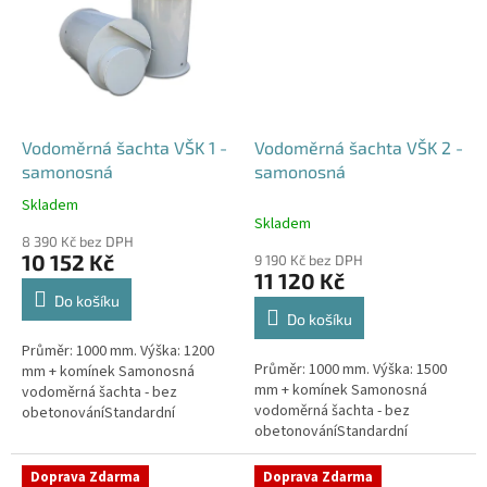
Vodoměrná šachta VŠK 1 -
Vodoměrná šachta VŠK 2 -
samonosná
samonosná
Skladem
Průměrné
Skladem
hodnocení
8 390 Kč bez DPH
produktu
10 152 Kč
9 190 Kč bez DPH
je
11 120 Kč
4,4
Do košíku
z
Do košíku
5
Průměr: 1000 mm. Výška: 1200
hvězdiček.
Průměr: 1000 mm. Výška: 1500
mm + komínek Samonosná
mm + komínek Samonosná
vodoměrná šachta - bez
vodoměrná šachta - bez
obetonováníStandardní
obetonováníStandardní
prostupy šachty DN32 (jiné na
prostupy šachty DN32 (jiné na
přání) Český výrobek! Pro
přání) Český výrobek! Pro
případné dotazy, či...
Doprava Zdarma
Doprava Zdarma