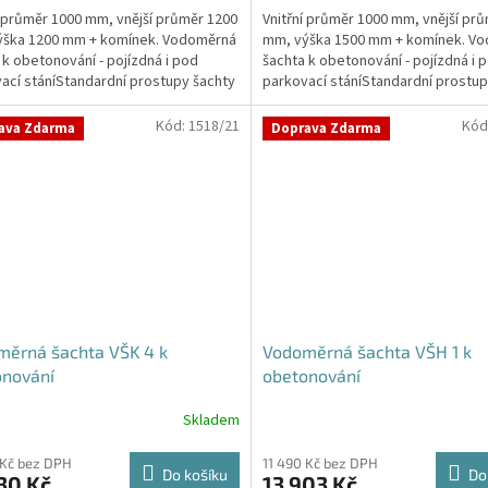
í průměr 1000 mm, vnější průměr 1200
Vnitřní průměr 1000 mm, vnější pr
ýška 1200 mm + komínek. Vodoměrná
mm, výška 1500 mm + komínek. V
 k obetonování - pojízdná i pod
šachta k obetonování - pojízdná i 
ací stáníStandardní prostupy šachty
parkovací stáníStandardní prostup
iné na...
DN32 (jiné na...
Kód:
1518/21
Kód
ava Zdarma
Doprava Zdarma
měrná šachta VŠK 4 k
Vodoměrná šachta VŠH 1 k
onování
obetonování
Skladem
Průměrné
hodnocení
produktu
 Kč bez DPH
11 490 Kč bez DPH
Do košíku
Do
30 Kč
13 903 Kč
je