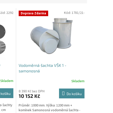
Kód:
2292
Kód:
1781/21-
Doprava Zdarma
O
Vodoměrná šachta VŠK 1 -
samonosná
Skladem
Skladem
Průměrné
hodnocení
produktu
8 390 Kč bez DPH
 košíku
Do košíku
10 152 Kč
je
4,4
Do šachty
Průměr: 1000 mm. Výška: 1200 mm +
z
1 cm
komínek Samonosná vodoměrná šachta -
5