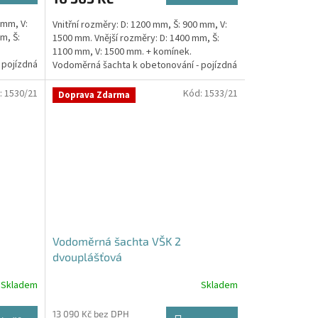
5,0
 mm, V:
Vnitřní rozměry: D: 1200 mm, Š: 900 mm, V:
z
m, Š:
1500 mm. Vnější rozměry: D: 1400 mm, Š:
5
1100 mm, V: 1500 mm. + komínek.
hvězdiček.
 pojízdná
Vodoměrná šachta k obetonování - pojízdná
i pod...
:
1530/21
Kód:
1533/21
Doprava Zdarma
Vodoměrná šachta VŠK 2
dvouplášťová
Skladem
Skladem
13 090 Kč bez DPH