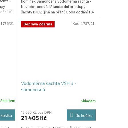
chta -
komínek Samonosná vodoměrná šachta -
upy
bez obetonováníStandardní prostupy
dání 10-
šachty DN32 (jiné na přání) Doba dodání 10-
14 dní. Český výrobek!...
:
1786/21-
Kód:
1787/21-
Doprava Zdarma
Vodoměrná šachta VŠH 3 -
samonosná
Skladem
Skladem
Průměrné
hodnocení
produktu
17 690 Kč bez DPH
 košíku
Do košíku
21 405 Kč
je
5,0