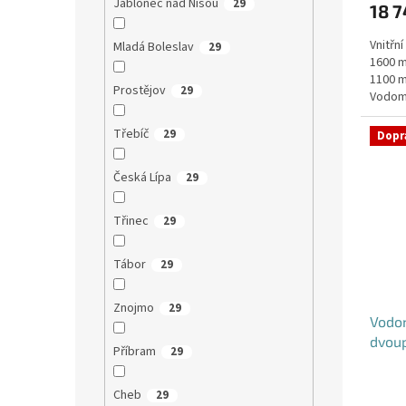
Jablonec nad Nisou
29
18 7
Vnitřn
Mladá Boleslav
29
1600 m
1100 m
Prostějov
29
Vodomě
i pod...
Třebíč
29
Dopr
Česká Lípa
29
Třinec
29
Tábor
29
Znojmo
29
Vodo
dvou
Příbram
29
Cheb
29