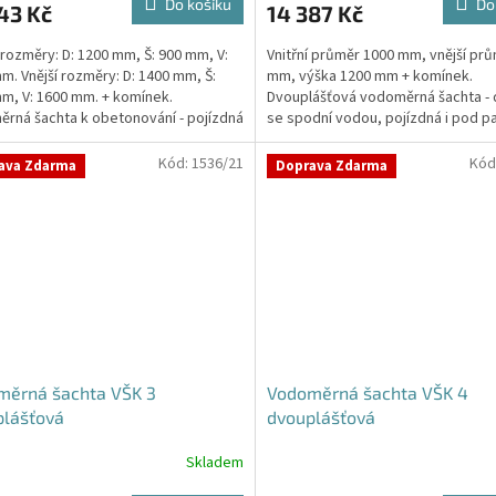
Do košíku
Do
43 Kč
14 387 Kč
je
4,8
í rozměry: D: 1200 mm, Š: 900 mm, V:
Vnitřní průměr 1000 mm, vnější pr
z
m. Vnější rozměry: D: 1400 mm, Š:
mm, výška 1200 mm + komínek.
5
m, V: 1600 mm. + komínek.
Dvouplášťová vodoměrná šachta - 
hvězdiček.
rná šachta k obetonování - pojízdná
se spodní vodou, pojízdná i pod p
stáníStandardní...
Kód:
1536/21
Kód
ava Zdarma
Doprava Zdarma
měrná šachta VŠK 3
Vodoměrná šachta VŠK 4
plášťová
dvouplášťová
Skladem