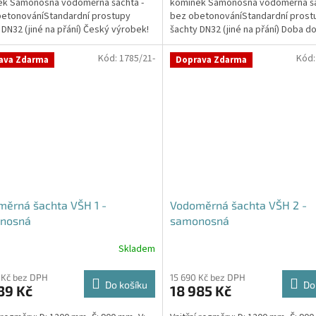
ek Samonosná vodoměrná šachta -
komínek Samonosná vodoměrná ša
etonováníStandardní prostupy
bez obetonováníStandardní prost
 DN32 (jiné na přání) Český výrobek!
šachty DN32 (jiné na přání) Doba do
padné dotazy, či...
14 dní. Český výrobek!...
Kód:
1785/21-
Kód
ava Zdarma
Doprava Zdarma
ěrná šachta VŠH 1 -
Vodoměrná šachta VŠH 2 -
nosná
samonosná
Skladem
rné
cení
ktu
 Kč bez DPH
15 690 Kč bez DPH
Do košíku
Do
39 Kč
18 985 Kč