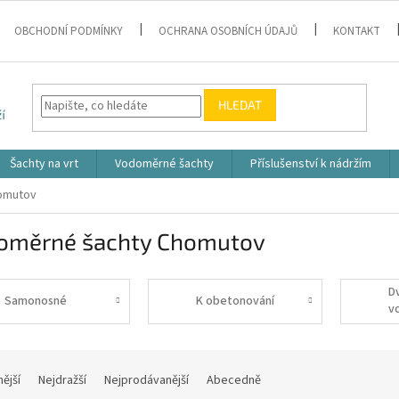
OBCHODNÍ PODMÍNKY
OCHRANA OSOBNÍCH ÚDAJŮ
KONTAKT
HLEDAT
Šachty na vrt
Vodoměrné šachty
Příslušenství k nádržím
omutov
oměrné šachty Chomutov
D
Samonosné
K obetonování
v
š
nější
Nejdražší
Nejprodávanější
Abecedně