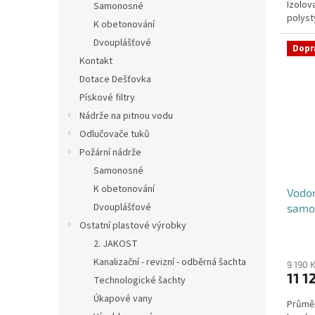
Izolov
hvězdi
Samonosné
polys
K obetonování
DN400 -
Dvouplášťové
Dopr
Kontakt
Dotace Dešťovka
Pískové filtry
Nádrže na pitnou vodu
Odlučovače tuků
Požární nádrže
Samonosné
K obetonování
Vodom
Dvouplášťové
samo
Ostatní plastové výrobky
2. JAKOST
Kanalizační - revizní - odběrná šachta
9 190 
11 1
Technologické šachty
Úkapové vany
Průměr