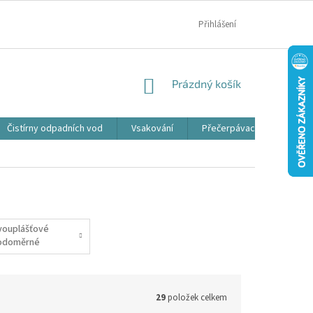
MOJE OBJEDNÁVKA
Přihlášení
NÁKUPNÍ
Prázdný košík
KOŠÍK
Čistírny odpadních vod
Vsakování
Přečerpávací jímky
vouplášťové
odoměrné
achty
29
položek celkem