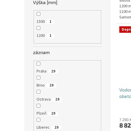
Vnitřn
z
Výška [mm]
1200 m
5
1100 m
hvězdi
Samon
1500
1
obeton
Dopr
1200
1
záznam
Praha
29
Brno
29
Vodom
obet
Ostrava
29
Plzeň
29
7 290 
8 82
Liberec
29