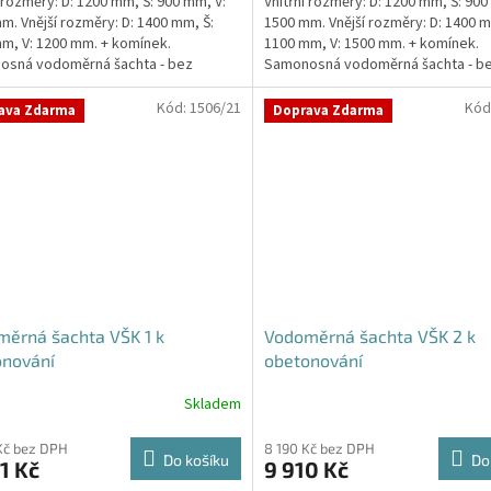
í rozměry: D: 1200 mm, Š: 900 mm, V:
Vnitřní rozměry: D: 1200 mm, Š: 900
m. Vnější rozměry: D: 1400 mm, Š:
1500 mm. Vnější rozměry: D: 1400 m
m, V: 1200 mm. + komínek.
1100 mm, V: 1500 mm. + komínek.
ček.
osná vodoměrná šachta - bez
Samonosná vodoměrná šachta - b
ováníStandardní...
obetonováníStandardní...
Kód:
1506/21
Kód
ava Zdarma
Doprava Zdarma
ěrná šachta VŠK 1 k
Vodoměrná šachta VŠK 2 k
onování
obetonování
Skladem
Kč bez DPH
8 190 Kč bez DPH
Do košíku
Do
1 Kč
9 910 Kč