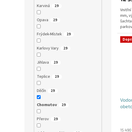
Karviná
29
Vnitřn
mm, v
Opava
29
šachta
parkov
DN32 (j
Frýdek-Místek
29
Dopr
Karlovy Vary
29
Jihlava
29
Teplice
29
Děčín
29
Vodo
Chomutov
29
obet
Přerov
29
15 490