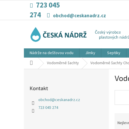
Přejít
723 045
na
274
obsah
obchod@ceskanadrz.cz
Nádrže na dešťovou vodu
Jímky
Septiky
Domů
Vodoměrné šachty
Vodoměrné šachty Ch
P
Vod
o
s
Kontakt
t
r
obchod
@
ceskanadrz.cz
a
723 045 274
n
Ř
n
a
í
Nejlev
z