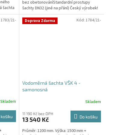
zeného
bez obetonováníStandardní prostupy
hvězdiček.
 šachta
šachty DN32 (jiné na přání) Český výrobek!
Pro případné dotazy, či...
:
1783/21-
Kód:
1784/21-
Doprava Zdarma
Vodoměrná šachta VŠK 4 -
samonosná
Skladem
Skladem
11 190 Kč bez DPH
 košíku
Do košíku
13 540 Kč
+
Průměr: 1200 mm. Výška: 1500 mm +