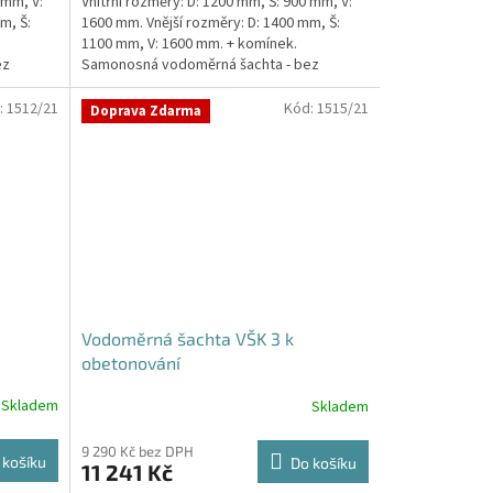
 mm, V:
Vnitřní rozměry: D: 1200 mm, Š: 900 mm, V:
z
m, Š:
1600 mm. Vnější rozměry: D: 1400 mm, Š:
5
1100 mm, V: 1600 mm. + komínek.
hvězdiček.
ez
Samonosná vodoměrná šachta - bez
obetonováníStandardní...
:
1512/21
Kód:
1515/21
Doprava Zdarma
Vodoměrná šachta VŠK 3 k
obetonování
Skladem
Skladem
9 290 Kč bez DPH
 košíku
Do košíku
11 241 Kč