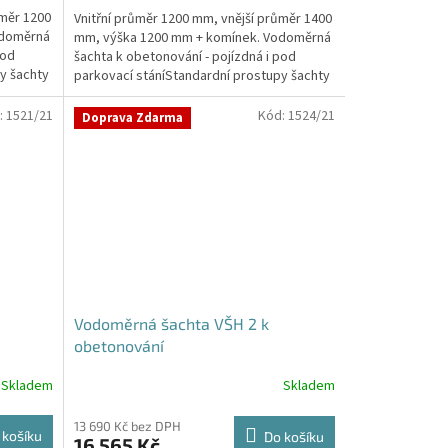
ůměr 1200
Vnitřní průměr 1200 mm, vnější průměr 1400
odoměrná
mm, výška 1200 mm + komínek. Vodoměrná
pod
šachta k obetonování - pojízdná i pod
y šachty
parkovací stáníStandardní prostupy šachty
DN32 (jiné na...
:
1521/21
Kód:
1524/21
Doprava Zdarma
Vodoměrná šachta VŠH 2 k
obetonování
Skladem
Skladem
Průměrné
hodnocení
produktu
13 690 Kč bez DPH
 košíku
Do košíku
16 565 Kč
je