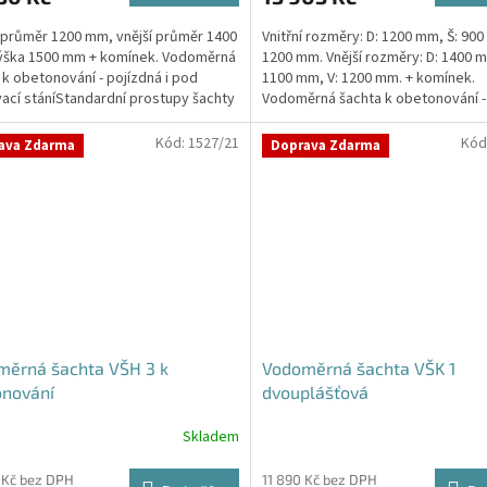
5,0
í průměr 1200 mm, vnější průměr 1400
Vnitřní rozměry: D: 1200 mm, Š: 900
z
ýška 1500 mm + komínek. Vodoměrná
1200 mm. Vnější rozměry: D: 1400 m
5
 k obetonování - pojízdná i pod
1100 mm, V: 1200 mm. + komínek.
hvězdiček.
ací stáníStandardní prostupy šachty
Vodoměrná šachta k obetonování -
iné na...
i pod...
Kód:
1527/21
Kód
ava Zdarma
Doprava Zdarma
měrná šachta VŠH 3 k
Vodoměrná šachta VŠK 1
onování
dvouplášťová
Skladem
Průměrné
hodnocení
produktu
 Kč bez DPH
11 890 Kč bez DPH