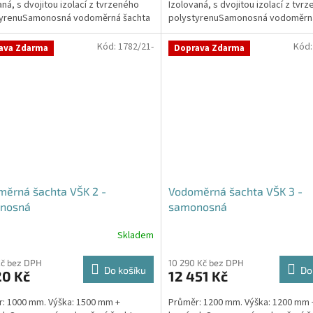
aná, s dvojitou izolací z tvrzeného
Izolovaná, s dvojitou izolací z tvr
ček.
hvězdiček.
tyrenuSamonosná vodoměrná šachta
polystyrenuSamonosná vodoměrná
...
DN400 -...
Kód:
1782/21-
Kód
ava Zdarma
Doprava Zdarma
ěrná šachta VŠK 2 -
Vodoměrná šachta VŠK 3 -
nosná
samonosná
Skladem
Kč bez DPH
10 290 Kč bez DPH
Do košíku
Do
20 Kč
12 451 Kč
: 1000 mm. Výška: 1500 mm +
Průměr: 1200 mm. Výška: 1200 mm 