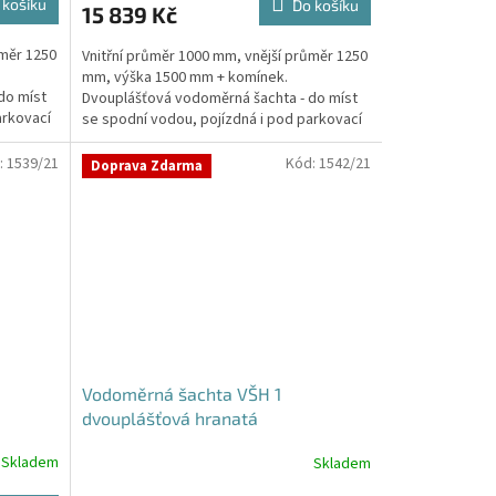
 košíku
Do košíku
15 839 Kč
ůměr 1250
Vnitřní průměr 1000 mm, vnější průměr 1250
mm, výška 1500 mm + komínek.
do míst
Dvouplášťová vodoměrná šachta - do míst
arkovací
se spodní vodou, pojízdná i pod parkovací
stáníStandardní...
:
1539/21
Kód:
1542/21
Doprava Zdarma
Vodoměrná šachta VŠH 1
dvouplášťová hranatá
Skladem
Skladem