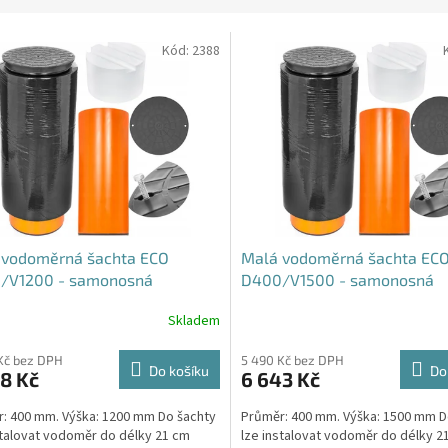
Kód:
2388
 vodoměrná šachta ECO
Malá vodoměrná šachta EC
/V1200 - samonosná
D400/V1500 - samonosná
Skladem
rné
Průměrné
cení
hodnocení
ktu
produktu
Kč bez DPH
5 490 Kč bez DPH
Do košíku
Do
8 Kč
6 643 Kč
je
4,6
: 400 mm. Výška: 1200 mm Do šachty
Průměr: 400 mm. Výška: 1500 mm 
z
stalovat vodoměr do délky 21 cm
lze instalovat vodoměr do délky 2
5