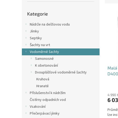
p
e
a
Přeskočit
V
n
n
Kategorie
kategorie
ý
í
e
p
p
l
Nádrže na dešťovou vodu
i
r
Jímky
s
o
Septiky
p
d
Šachty na vrt
r
u
o
k
Vodoměrné šachty
d
t
Samonosné
u
ů
K obetonování
Malá
k
Dvouplášťové vodoměrné šachty
D400
t
Kruhová
ů
Průmě
Hranaté
hodno
Příslušenství k nádržím
produ
4 990 
6 03
Čistírny odpadních vod
je
4,5
Vsakování
Průměr
z
Přečerpávací jímky
lze in
5