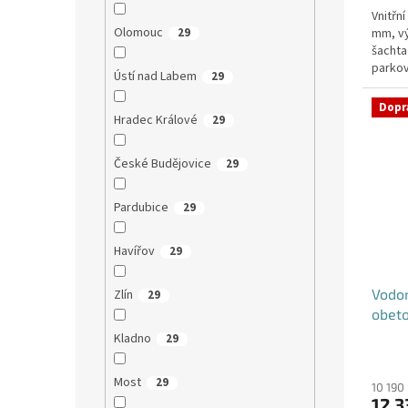
Vnitřn
Olomouc
mm, v
29
šachta
parkov
Ústí nad Labem
29
DN32 (j
Dopr
Hradec Králové
29
České Budějovice
29
Pardubice
29
Havířov
29
Vodo
Zlín
29
obet
Kladno
29
Most
29
10 190
12 3