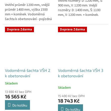
Vnitřní rozměry: D: 1200 mm, Š:
hvězdiček.
Vnitřní průměr 1200 mm, vnější
900 mm, V: 1200 mm. Vnější
průměr 1400 mm, výška 1500
rozměry: D: 1400 mm, Š: 1100
mm + komínek. Vodoměrná
mm, V: 1200 mm. + komínek.
šachta k obetonování - pojízdná
Vodoměrná šachta k
i pod parkovací stáníStandardní
obetonování - pojízdná i pod...
prostupy šachty DN32 (jiné na...
Doprava Zdarma
Doprava Zdarma
Vodoměrná šachta VŠH 2
Vodoměrná šachta VŠH 3
k obetonování
k obetonování
Skladem
Průměrné
Skladem
hodnocení
13 690 Kč bez DPH
produktu
16 565 Kč
15 490 Kč bez DPH
je
18 743 Kč
5,0
Do košíku
z
Do košíku