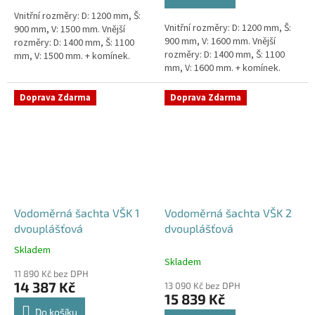
5
Vnitřní rozměry: D: 1200 mm, Š:
hvězdiček.
Vnitřní rozměry: D: 1200 mm, Š:
900 mm, V: 1500 mm. Vnější
900 mm, V: 1600 mm. Vnější
rozměry: D: 1400 mm, Š: 1100
rozměry: D: 1400 mm, Š: 1100
mm, V: 1500 mm. + komínek.
mm, V: 1600 mm. + komínek.
Vodoměrná šachta k
Vodoměrná šachta k
obetonování - pojízdná i pod...
obetonování - pojízdná i pod...
Doprava Zdarma
Doprava Zdarma
Vodoměrná šachta VŠK 1
Vodoměrná šachta VŠK 2
dvouplášťová
dvouplášťová
Skladem
Průměrné
Skladem
hodnocení
11 890 Kč bez DPH
produktu
14 387 Kč
13 090 Kč bez DPH
je
15 839 Kč
4,8
Do košíku