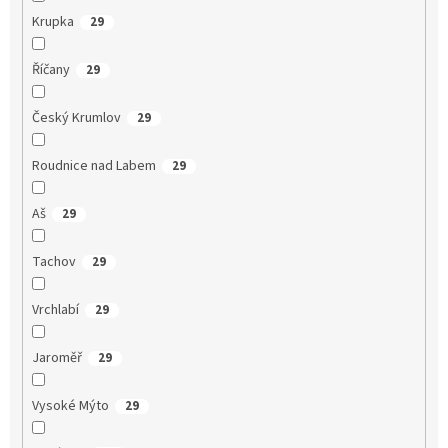
Krupka
29
Říčany
29
Český Krumlov
29
Roudnice nad Labem
29
Aš
29
Tachov
29
Vrchlabí
29
Jaroměř
29
Vysoké Mýto
29