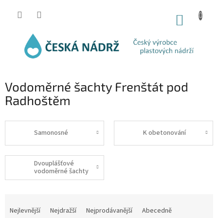
Přejít
na
NÁKUP
obsah
KOŠÍK
Vodoměrné šachty Frenštát pod
Radhoštěm
Samonosné
K obetonování
Dvouplášťové
vodoměrné šachty
Ř
a
Nejlevnější
Nejdražší
Nejprodávanější
Abecedně