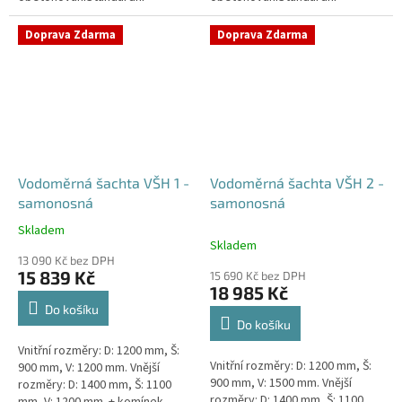
prostupy šachty DN32 (jiné na
prostupy šachty DN32 (jiné na
přání) Doba dodání 10-14 dní.
přání) Doba dodání 10-14 dní.
Doprava Zdarma
Doprava Zdarma
Český výrobek!...
Český výrobek!...
Vodoměrná šachta VŠH 1 -
Vodoměrná šachta VŠH 2 -
samonosná
samonosná
Skladem
Průměrné
Skladem
hodnocení
13 090 Kč bez DPH
produktu
15 839 Kč
15 690 Kč bez DPH
je
18 985 Kč
4,6
Do košíku
z
Do košíku
5
Vnitřní rozměry: D: 1200 mm, Š:
hvězdiček.
Vnitřní rozměry: D: 1200 mm, Š:
900 mm, V: 1200 mm. Vnější
900 mm, V: 1500 mm. Vnější
rozměry: D: 1400 mm, Š: 1100
rozměry: D: 1400 mm, Š: 1100