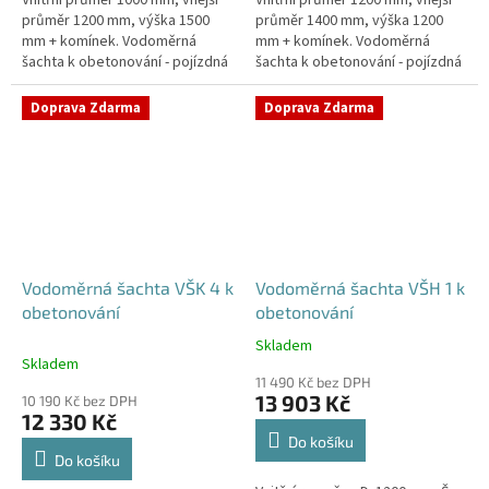
průměr 1200 mm, výška 1500
průměr 1400 mm, výška 1200
mm + komínek. Vodoměrná
mm + komínek. Vodoměrná
šachta k obetonování - pojízdná
šachta k obetonování - pojízdná
i pod parkovací stáníStandardní
i pod parkovací stáníStandardní
prostupy šachty DN32 (jiné na...
prostupy šachty DN32 (jiné na...
Doprava Zdarma
Doprava Zdarma
Vodoměrná šachta VŠK 4 k
Vodoměrná šachta VŠH 1 k
obetonování
obetonování
Skladem
Průměrné
Skladem
hodnocení
11 490 Kč bez DPH
produktu
13 903 Kč
10 190 Kč bez DPH
je
12 330 Kč
5,0
Do košíku
z
Do košíku
5