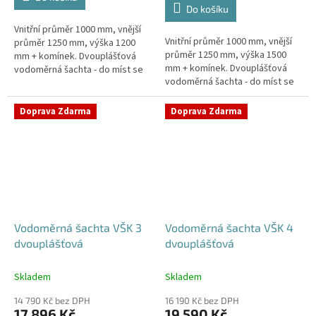
z
Do košíku
5
Vnitřní průměr 1000 mm, vnější
hvězdiček.
Vnitřní průměr 1000 mm, vnější
průměr 1250 mm, výška 1200
průměr 1250 mm, výška 1500
mm + komínek. Dvouplášťová
mm + komínek. Dvouplášťová
vodoměrná šachta - do míst se
vodoměrná šachta - do míst se
spodní vodou, pojízdná i pod
spodní vodou, pojízdná i pod
parkovací stáníStandardní...
parkovací stáníStandardní...
Doprava Zdarma
Doprava Zdarma
Vodoměrná šachta VŠK 3
Vodoměrná šachta VŠK 4
dvouplášťová
dvouplášťová
Skladem
Skladem
14 790 Kč bez DPH
16 190 Kč bez DPH
17 896 Kč
19 590 Kč