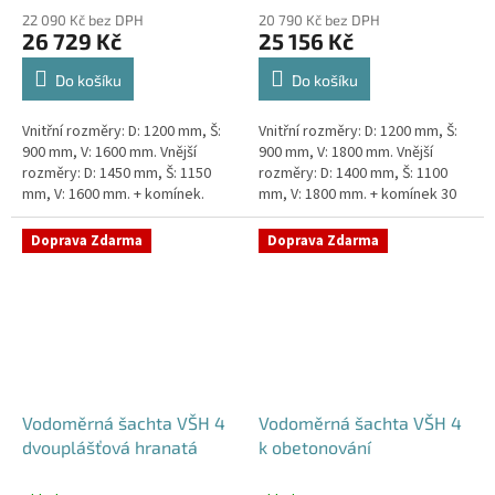
22 090 Kč bez DPH
20 790 Kč bez DPH
26 729 Kč
25 156 Kč
Do košíku
Do košíku
Vnitřní rozměry: D: 1200 mm, Š:
Vnitřní rozměry: D: 1200 mm, Š:
900 mm, V: 1600 mm. Vnější
900 mm, V: 1800 mm. Vnější
rozměry: D: 1450 mm, Š: 1150
rozměry: D: 1400 mm, Š: 1100
mm, V: 1600 mm. + komínek.
mm, V: 1800 mm. + komínek 30
Dvouplášťová vodoměrná šachta
cm. Šachta vhodná pro
- do míst se spodní...
požadavky Pražské
Doprava Zdarma
Doprava Zdarma
Vodárenské!...
Vodoměrná šachta VŠH 4
Vodoměrná šachta VŠH 4
dvouplášťová hranatá
k obetonování