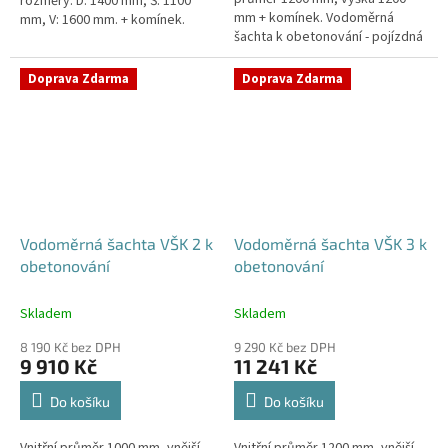
rozměry: D: 1400 mm, Š: 1100
mm + komínek. Vodoměrná
mm, V: 1600 mm. + komínek.
šachta k obetonování - pojízdná
Samonosná vodoměrná šachta -
i pod parkovací stáníStandardní
bez obetonováníStandardní...
prostupy šachty DN32 (jiné na...
Doprava Zdarma
Doprava Zdarma
Vodoměrná šachta VŠK 2 k
Vodoměrná šachta VŠK 3 k
obetonování
obetonování
Skladem
Skladem
8 190 Kč bez DPH
9 290 Kč bez DPH
9 910 Kč
11 241 Kč
Do košíku
Do košíku
Vnitřní průměr 1000 mm, vnější
Vnitřní průměr 1200 mm, vnější