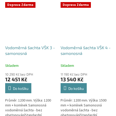
přání) Český výrobek! Pro
případné dotazy, či...
Doprava Zdarma
Doprava Zdarma
případné dotazy, či...
Vodoměrná šachta VŠK 3 -
Vodoměrná šachta VŠK 4 -
samonosná
samonosná
Skladem
Skladem
10 290 Kč bez DPH
11 190 Kč bez DPH
12 451 Kč
13 540 Kč
Do košíku
Do košíku
Průměr: 1200 mm. Výška: 1200
Průměr: 1200 mm. Výška: 1500
mm + komínek Samonosná
mm + komínek Samonosná
vodoměrná šachta - bez
vodoměrná šachta - bez
obetonováníStandardní
obetonováníStandardní