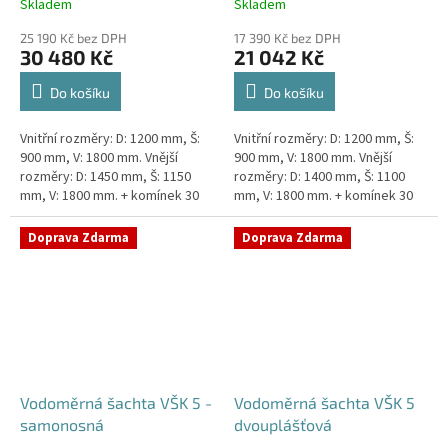
Skladem
Skladem
25 190 Kč bez DPH
17 390 Kč bez DPH
30 480 Kč
21 042 Kč
Do košíku
Do košíku
Vnitřní rozměry: D: 1200 mm, Š:
Vnitřní rozměry: D: 1200 mm, Š:
900 mm, V: 1800 mm. Vnější
900 mm, V: 1800 mm. Vnější
rozměry: D: 1450 mm, Š: 1150
rozměry: D: 1400 mm, Š: 1100
mm, V: 1800 mm. + komínek 30
mm, V: 1800 mm. + komínek 30
cm. Dvouplášťová vodoměrná
cm. Vodoměrná šachta k
šachta - do míst se spodní...
obetonování - pojízdná i pod...
Doprava Zdarma
Doprava Zdarma
Vodoměrná šachta VŠK 5 -
Vodoměrná šachta VŠK 5
samonosná
dvouplášťová