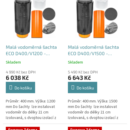
ý
p
i
s
p
r
o
d
Malá vodoměrná šachta
Malá vodoměrná šachta
u
ECO D400/V1200 -
ECO D400/V1500 -
k
samonosná
samonosná
Skladem
Skladem
Průměrné
Průměrné
t
hodnocení
hodnocení
ů
4 990 Kč bez DPH
5 490 Kč bez DPH
produktu
produktu
6 038 Kč
6 643 Kč
je
je
4,5
4,6
Do košíku
Do košíku
z
z
5
5
Průměr: 400 mm. Výška: 1200
Průměr: 400 mm. Výška: 1500
hvězdiček.
hvězdiček.
mm Do šachty lze instalovat
mm Do šachty lze instalovat
vodoměr do délky 21 cm
vodoměr do délky 21 cm
Izolovaná, s dvojitou izolací z
Izolovaná, s dvojitou izolací z
tvrzeného
tvrzeného
polystyrenuSamonosná
polystyrenuSamonosná
Doprava Zdarma
Doprava Zdarma