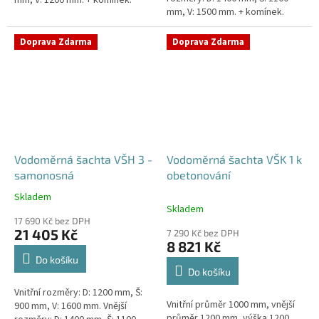
mm, V: 1200 mm. + komínek.
mm, V: 1500 mm. + komínek.
Samonosná vodoměrná šachta -
Samonosná vodoměrná šachta -
bez obetonováníStandardní...
bez obetonováníStandardní...
Doprava Zdarma
Doprava Zdarma
Vodoměrná šachta VŠH 3 -
Vodoměrná šachta VŠK 1 k
samonosná
obetonování
Skladem
Průměrné
Skladem
hodnocení
17 690 Kč bez DPH
produktu
21 405 Kč
7 290 Kč bez DPH
je
8 821 Kč
5,0
Do košíku
z
Do košíku
5
Vnitřní rozměry: D: 1200 mm, Š:
hvězdiček.
Vnitřní průměr 1000 mm, vnější
900 mm, V: 1600 mm. Vnější
průměr 1200 mm, výška 1200