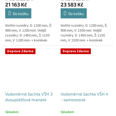
21 163 Kč
23 583 Kč
Do košíku
Do košíku
Vnitřní rozměry: D: 1200 mm, Š:
Vnitřní rozměry: D: 1200 mm, Š:
900 mm, V: 1200 mm. Vnější
900 mm, V: 1500 mm. Vnější
rozměry: D: 1450 mm, Š: 1150
rozměry: D: 1450 mm, Š: 1150
mm, V: 1200 mm. + komínek.
mm, V: 1500 mm. + komínek.
Dvouplášťová vodoměrná šachta
Dvouplášťová vodoměrná šachta
- do míst se spodní...
- do míst se spodní...
Doprava Zdarma
Doprava Zdarma
Vodoměrná šachta VŠH 3
Vodoměrná šachta VŠH 4
dvouplášťová hranatá
- samonosná
Skladem
Skladem