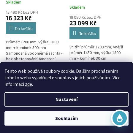
Skladem
Průměrné
Skladem
hodnocení
13 490 Kč bez DPH
produktu
16 323 Kč
19 090 Kč bez DPH
je
23 099 Kč
5,0
Do košíku
z
Do košíku
5
Průměr: 1200 mm. Výška: 1800
hvězdiček.
Vnitřní průměr 1200 mm, vnější
mm + komínek 300 mm
průměr 1450 mm, výška 1800
Samonosná vodoměrná šachta -
mm + komínek 30 cm
bez obetonováníStandardní
Dvouplášťová vodoměrná šachta
prostupy šachty DN32 (jiné na
Virtuální asistent
- do míst se spodní
přání) Doba dodání 10-14 dní.
Tento web používá soubory cookie. Dalším procházením
Online
vodou, pojízdná i pod
Šachta...
Doprava Zdarma
tohoto webu vyjadřujete souhlas s jejich používáním.. Více
parkovací...
informací
zde
.
Nastavení
Začít konverzaci
Souhlasím
Vodoměrná šachta VŠK 5 k
obetonování