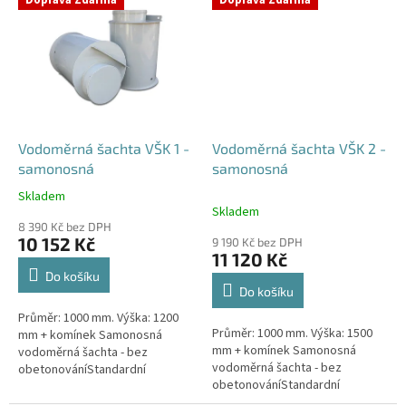
vodoměrná šachta DN400 -...
vodoměrná šachta DN400 -...
Vodoměrná šachta VŠK 1 -
Vodoměrná šachta VŠK 2 -
samonosná
samonosná
Skladem
Průměrné
Skladem
hodnocení
8 390 Kč bez DPH
produktu
10 152 Kč
9 190 Kč bez DPH
je
11 120 Kč
4,4
Do košíku
z
Do košíku
5
Průměr: 1000 mm. Výška: 1200
hvězdiček.
Průměr: 1000 mm. Výška: 1500
mm + komínek Samonosná
mm + komínek Samonosná
vodoměrná šachta - bez
vodoměrná šachta - bez
obetonováníStandardní
obetonováníStandardní
prostupy šachty DN32 (jiné na
prostupy šachty DN32 (jiné na
přání) Český výrobek! Pro