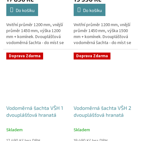
Do košíku
Do košíku
Vnitřní průměr 1200 mm, vnější
Vnitřní průměr 1200 mm, vnější
průměr 1450 mm, výška 1200
průměr 1450 mm, výška 1500
mm + komínek. Dvouplášťová
mm + komínek. Dvouplášťová
vodoměrná šachta - do míst se
vodoměrná šachta - do míst se
spodní vodou, pojízdná i pod
spodní vodou, pojízdná i pod
parkovací stáníStandardní...
parkovací stáníStandardní...
Doprava Zdarma
Doprava Zdarma
Vodoměrná šachta VŠH 1
Vodoměrná šachta VŠH 2
dvouplášťová hranatá
dvouplášťová hranatá
Skladem
Skladem
17 490 Kč bez DPH
19 490 Kč bez DPH