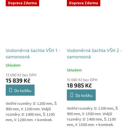
přání) Doba dodání 10-14 dní.
přání) Doba dodání 10-14 dní.
Doprava Zdarma
Doprava Zdarma
Český výrobek!...
Český výrobek!...
Vodoměrná šachta VŠH 1 -
Vodoměrná šachta VŠH 2 -
samonosná
samonosná
Skladem
Průměrné
Skladem
hodnocení
13 090 Kč bez DPH
produktu
15 839 Kč
15 690 Kč bez DPH
je
18 985 Kč
4,6
Do košíku
z
Do košíku
5
Vnitřní rozměry: D: 1200 mm, Š:
hvězdiček.
Vnitřní rozměry: D: 1200 mm, Š:
900 mm, V: 1200 mm. Vnější
900 mm, V: 1500 mm. Vnější
rozměry: D: 1400 mm, Š: 1100
rozměry: D: 1400 mm, Š: 1100
mm, V: 1200 mm. + komínek.
mm, V: 1500 mm. + komínek.
Samonosná vodoměrná šachta -