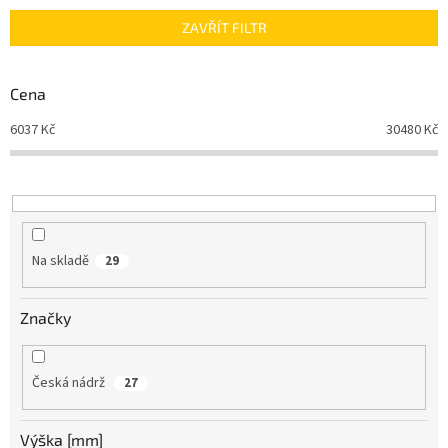
n
ZAVŘÍT FILTR
í
p
r
Cena
o
d
6037
Kč
30480
Kč
u
k
t
ů
Na skladě
29
Značky
Česká nádrž
27
Výška [mm]