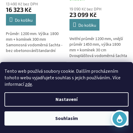
hodnocení
13 490 Kč bez DPH
produktu
16 323 Kč
19 090 Kč bez DPH
je
23 099 Kč
5,0
Do košíku
z
Do košíku
5
Průměr: 1200 mm. Výška: 1800
hvězdiček.
Vnitřní průměr 1200 mm, vnější
mm + komínek 300 mm
průměr 1450 mm, výška 1800
Samonosná vodoměrná šachta -
mm + komínek 30 cm
bez obetonováníStandardní
Dvouplášťová vodoměrná šachta
prostupy šachty DN32 (jiné na
- do míst se spodní
přání) Doba dodání 10-14 dní.
vodou, pojízdná i pod
Virtuální asistent
Šachta...
Doprava Zdarma
Tento web používá soubory cookie. Dalším procházením
parkovací...
Online
tohoto webu vyjadřujete souhlas s jejich používáním.. Více
informací
zde
.
Nastavení
Začít konverzaci
Vodoměrná šachta VŠK 5 k
Souhlasím
obetonování