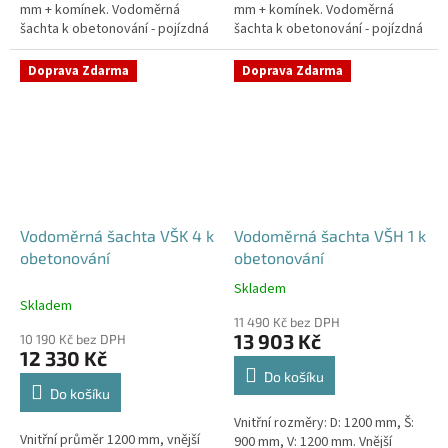
mm + komínek. Vodoměrná
mm + komínek. Vodoměrná
šachta k obetonování - pojízdná
šachta k obetonování - pojízdná
i pod parkovací stáníStandardní
i pod parkovací stáníStandardní
prostupy šachty DN32 (jiné na...
prostupy šachty DN32 (jiné na...
Doprava Zdarma
Doprava Zdarma
Vodoměrná šachta VŠK 4 k
Vodoměrná šachta VŠH 1 k
obetonování
obetonování
Skladem
Průměrné
Skladem
hodnocení
11 490 Kč bez DPH
produktu
13 903 Kč
10 190 Kč bez DPH
je
12 330 Kč
5,0
Do košíku
z
Do košíku
5
Vnitřní rozměry: D: 1200 mm, Š:
hvězdiček.
Vnitřní průměr 1200 mm, vnější
900 mm, V: 1200 mm. Vnější