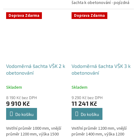
šachta k obetonování - pojízdná
Samonosná vodoměrná šachta -
i pod parkovací stáníStandardní
bez obetonováníStandardní...
prostupy šachty DN32 (jiné na...
Doprava Zdarma
Doprava Zdarma
Vodoměrná šachta VŠK 2 k
Vodoměrná šachta VŠK 3 k
obetonování
obetonování
Skladem
Skladem
8 190 Kč bez DPH
9 290 Kč bez DPH
9 910 Kč
11 241 Kč
Do košíku
Do košíku
Vnitřní průměr 1000 mm, vnější
Vnitřní průměr 1200 mm, vnější
průměr 1200 mm, výška 1500
průměr 1400 mm, výška 1200