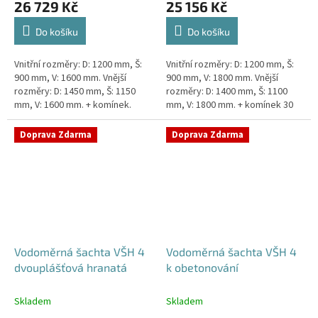
26 729 Kč
25 156 Kč
Do košíku
Do košíku
Vnitřní rozměry: D: 1200 mm, Š:
Vnitřní rozměry: D: 1200 mm, Š:
900 mm, V: 1600 mm. Vnější
900 mm, V: 1800 mm. Vnější
rozměry: D: 1450 mm, Š: 1150
rozměry: D: 1400 mm, Š: 1100
mm, V: 1600 mm. + komínek.
mm, V: 1800 mm. + komínek 30
Dvouplášťová vodoměrná šachta
cm. Šachta vhodná pro
- do míst se spodní...
požadavky Pražské
Doprava Zdarma
Doprava Zdarma
Vodárenské!...
Vodoměrná šachta VŠH 4
Vodoměrná šachta VŠH 4
dvouplášťová hranatá
k obetonování
Skladem
Skladem