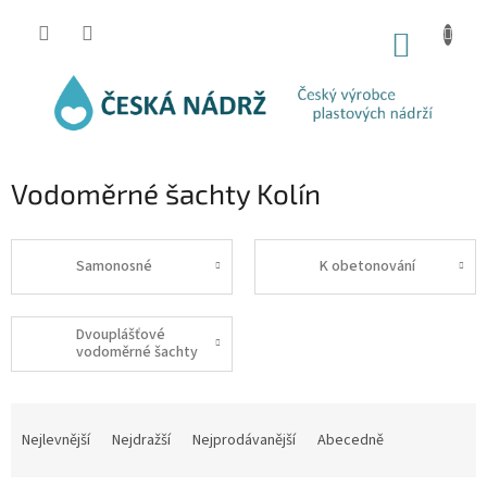
Přejít
na
NÁKUP
obsah
KOŠÍK
Vodoměrné šachty Kolín
Samonosné
K obetonování
Dvouplášťové
vodoměrné šachty
Ř
a
Nejlevnější
Nejdražší
Nejprodávanější
Abecedně
z
e