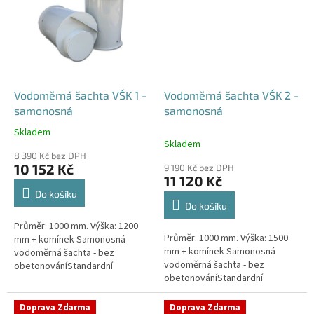
Vodoměrná šachta VŠK 1 -
Vodoměrná šachta VŠK 2 -
samonosná
samonosná
Skladem
Průměrné
Skladem
hodnocení
8 390 Kč bez DPH
produktu
10 152 Kč
9 190 Kč bez DPH
je
11 120 Kč
4,4
Do košíku
z
Do košíku
5
Průměr: 1000 mm. Výška: 1200
hvězdiček.
Průměr: 1000 mm. Výška: 1500
mm + komínek Samonosná
mm + komínek Samonosná
vodoměrná šachta - bez
vodoměrná šachta - bez
obetonováníStandardní
obetonováníStandardní
prostupy šachty DN32 (jiné na
prostupy šachty DN32 (jiné na
přání) Český výrobek! Pro
přání) Český výrobek! Pro
případné dotazy, či...
Doprava Zdarma
Doprava Zdarma