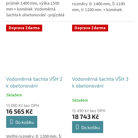
průměr 1400 mm, výška 1500
rozměry: D: 1400 mm, Š: 1100
mm + komínek. Vodoměrná
mm, V: 1200 mm. + komínek.
šachta k obetonování - pojízdná
Vodoměrná šachta k
i pod parkovací stáníStandardní
obetonování - pojízdná i pod...
prostupy šachty DN32 (jiné na...
Doprava Zdarma
Doprava Zdarma
Vodoměrná šachta VŠH 2
Vodoměrná šachta VŠH 3
k obetonování
k obetonování
Skladem
Průměrné
Skladem
hodnocení
13 690 Kč bez DPH
produktu
16 565 Kč
15 490 Kč bez DPH
je
18 743 Kč
5,0
Do košíku
z
Do košíku
5
Vnitřní rozměry: D: 1200 mm, Š:
hvězdiček.