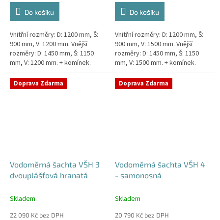
Do košíku
Do košíku
Vnitřní rozměry: D: 1200 mm, Š:
Vnitřní rozměry: D: 1200 mm, Š:
900 mm, V: 1200 mm. Vnější
900 mm, V: 1500 mm. Vnější
rozměry: D: 1450 mm, Š: 1150
rozměry: D: 1450 mm, Š: 1150
mm, V: 1200 mm. + komínek.
mm, V: 1500 mm. + komínek.
Dvouplášťová vodoměrná šachta
Dvouplášťová vodoměrná šachta
- do míst se spodní...
- do míst se spodní...
Doprava Zdarma
Doprava Zdarma
Vodoměrná šachta VŠH 3
Vodoměrná šachta VŠH 4
dvouplášťová hranatá
- samonosná
Skladem
Skladem
22 090 Kč bez DPH
20 790 Kč bez DPH