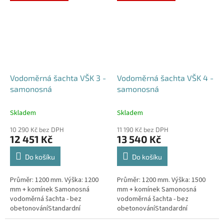
případné dotazy, či...
Vodoměrná šachta VŠK 3 -
Vodoměrná šachta VŠK 4 -
samonosná
samonosná
Skladem
Skladem
10 290 Kč bez DPH
11 190 Kč bez DPH
12 451 Kč
13 540 Kč
Do košíku
Do košíku
Průměr: 1200 mm. Výška: 1200
Průměr: 1200 mm. Výška: 1500
mm + komínek Samonosná
mm + komínek Samonosná
vodoměrná šachta - bez
vodoměrná šachta - bez
obetonováníStandardní
obetonováníStandardní
prostupy šachty DN32 (jiné na
prostupy šachty DN32 (jiné na