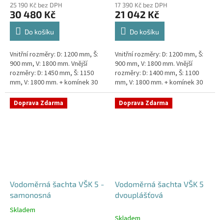
25 190 Kč bez DPH
17 390 Kč bez DPH
30 480 Kč
21 042 Kč
Do košíku
Do košíku
Vnitřní rozměry: D: 1200 mm, Š:
Vnitřní rozměry: D: 1200 mm, Š:
900 mm, V: 1800 mm. Vnější
900 mm, V: 1800 mm. Vnější
rozměry: D: 1450 mm, Š: 1150
rozměry: D: 1400 mm, Š: 1100
mm, V: 1800 mm. + komínek 30
mm, V: 1800 mm. + komínek 30
cm. Dvouplášťová vodoměrná
cm. Vodoměrná šachta k
šachta - do míst se spodní...
obetonování - pojízdná i pod...
Doprava Zdarma
Doprava Zdarma
Vodoměrná šachta VŠK 5 -
Vodoměrná šachta VŠK 5
samonosná
dvouplášťová
Skladem
Průměrné
Skladem