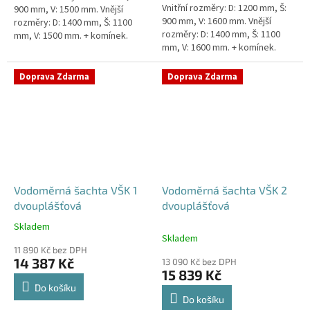
Vnitřní rozměry: D: 1200 mm, Š:
900 mm, V: 1500 mm. Vnější
900 mm, V: 1600 mm. Vnější
rozměry: D: 1400 mm, Š: 1100
rozměry: D: 1400 mm, Š: 1100
mm, V: 1500 mm. + komínek.
mm, V: 1600 mm. + komínek.
Vodoměrná šachta k
Vodoměrná šachta k
obetonování - pojízdná i pod...
obetonování - pojízdná i pod...
Doprava Zdarma
Doprava Zdarma
Vodoměrná šachta VŠK 1
Vodoměrná šachta VŠK 2
dvouplášťová
dvouplášťová
Skladem
Průměrné
Skladem
hodnocení
11 890 Kč bez DPH
produktu
14 387 Kč
13 090 Kč bez DPH
je
15 839 Kč
4,8
Do košíku
z
Do košíku
5