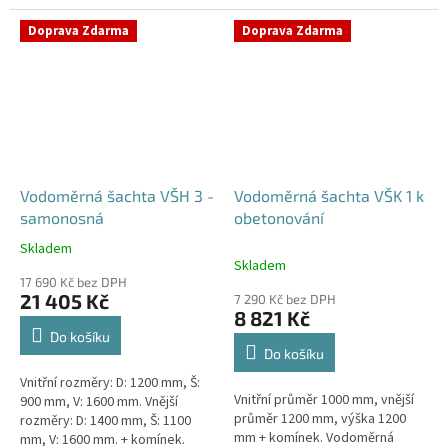
Samonosná vodoměrná šachta -
bez obetonováníStandardní...
bez obetonováníStandardní...
Doprava Zdarma
Doprava Zdarma
Vodoměrná šachta VŠH 3 -
Vodoměrná šachta VŠK 1 k
samonosná
obetonování
Skladem
Průměrné
Skladem
hodnocení
17 690 Kč bez DPH
produktu
21 405 Kč
7 290 Kč bez DPH
je
8 821 Kč
5,0
Do košíku
z
Do košíku
5
Vnitřní rozměry: D: 1200 mm, Š:
hvězdiček.
Vnitřní průměr 1000 mm, vnější
900 mm, V: 1600 mm. Vnější
průměr 1200 mm, výška 1200
rozměry: D: 1400 mm, Š: 1100
mm + komínek. Vodoměrná
mm, V: 1600 mm. + komínek.