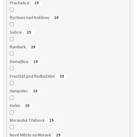
Prachatice
29
Rychnov nad Kněžnou
29
Sušice
29
Rumburk
29
Domažlice
29
Frenštát pod Radhoštěm
29
Humpolec
29
Kuřim
29
Moravská Třebová
29
Nové Město na Moravě
29