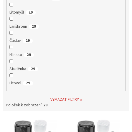
Litomyšl
29
Lanškroun
29
Čáslav
29
Hlinsko
29
Studénka
29
Litovel
29
VYMAZAT FILTRY
Položek k zobrazení:
29
V
ý