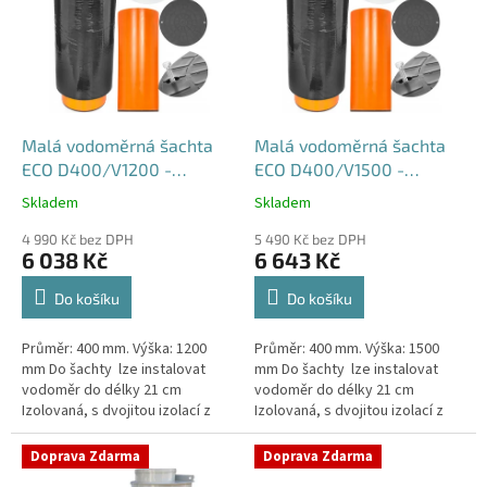
p
i
s
p
r
o
d
Malá vodoměrná šachta
Malá vodoměrná šachta
u
ECO D400/V1200 -
ECO D400/V1500 -
k
samonosná
samonosná
Skladem
Skladem
Průměrné
Průměrné
t
hodnocení
hodnocení
ů
4 990 Kč bez DPH
5 490 Kč bez DPH
produktu
produktu
6 038 Kč
6 643 Kč
je
je
4,5
4,6
Do košíku
Do košíku
z
z
5
5
Průměr: 400 mm. Výška: 1200
Průměr: 400 mm. Výška: 1500
hvězdiček.
hvězdiček.
mm Do šachty lze instalovat
mm Do šachty lze instalovat
vodoměr do délky 21 cm
vodoměr do délky 21 cm
Izolovaná, s dvojitou izolací z
Izolovaná, s dvojitou izolací z
tvrzeného
tvrzeného
polystyrenuSamonosná
polystyrenuSamonosná
Doprava Zdarma
Doprava Zdarma
vodoměrná šachta DN400 -...
vodoměrná šachta DN400 -...