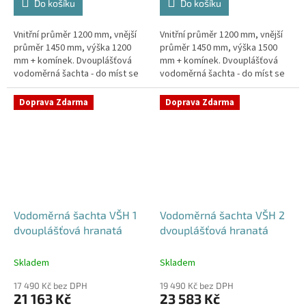
Do košíku
Do košíku
Vnitřní průměr 1200 mm, vnější
Vnitřní průměr 1200 mm, vnější
průměr 1450 mm, výška 1200
průměr 1450 mm, výška 1500
mm + komínek. Dvouplášťová
mm + komínek. Dvouplášťová
vodoměrná šachta - do míst se
vodoměrná šachta - do míst se
spodní vodou, pojízdná i pod
spodní vodou, pojízdná i pod
parkovací stáníStandardní...
parkovací stáníStandardní...
Doprava Zdarma
Doprava Zdarma
Vodoměrná šachta VŠH 1
Vodoměrná šachta VŠH 2
dvouplášťová hranatá
dvouplášťová hranatá
Skladem
Skladem
17 490 Kč bez DPH
19 490 Kč bez DPH
21 163 Kč
23 583 Kč