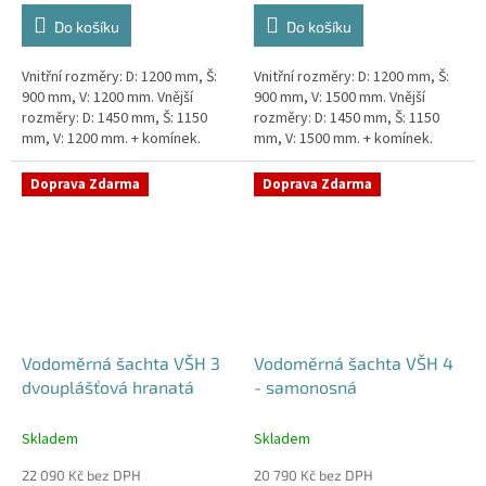
Do košíku
Do košíku
Vnitřní rozměry: D: 1200 mm, Š:
Vnitřní rozměry: D: 1200 mm, Š:
900 mm, V: 1200 mm. Vnější
900 mm, V: 1500 mm. Vnější
rozměry: D: 1450 mm, Š: 1150
rozměry: D: 1450 mm, Š: 1150
mm, V: 1200 mm. + komínek.
mm, V: 1500 mm. + komínek.
Dvouplášťová vodoměrná šachta
Dvouplášťová vodoměrná šachta
- do míst se spodní...
- do míst se spodní...
Doprava Zdarma
Doprava Zdarma
Vodoměrná šachta VŠH 3
Vodoměrná šachta VŠH 4
dvouplášťová hranatá
- samonosná
Skladem
Skladem
22 090 Kč bez DPH
20 790 Kč bez DPH