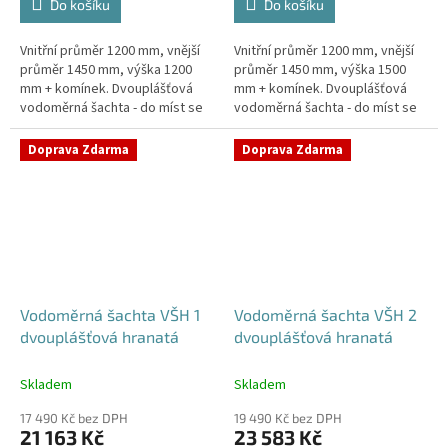
Do košíku
Do košíku
Vnitřní průměr 1200 mm, vnější
Vnitřní průměr 1200 mm, vnější
průměr 1450 mm, výška 1200
průměr 1450 mm, výška 1500
mm + komínek. Dvouplášťová
mm + komínek. Dvouplášťová
vodoměrná šachta - do míst se
vodoměrná šachta - do míst se
spodní vodou, pojízdná i pod
spodní vodou, pojízdná i pod
parkovací stáníStandardní...
parkovací stáníStandardní...
Doprava Zdarma
Doprava Zdarma
Vodoměrná šachta VŠH 1
Vodoměrná šachta VŠH 2
dvouplášťová hranatá
dvouplášťová hranatá
Skladem
Skladem
17 490 Kč bez DPH
19 490 Kč bez DPH
21 163 Kč
23 583 Kč