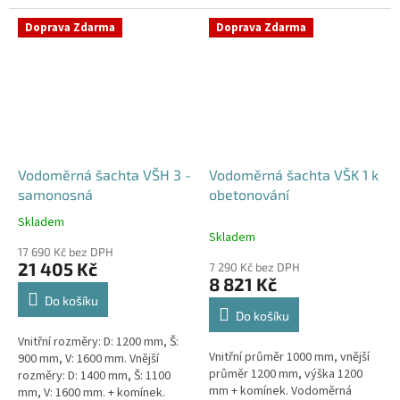
Samonosná vodoměrná šachta -
bez obetonováníStandardní...
bez obetonováníStandardní...
Doprava Zdarma
Doprava Zdarma
Vodoměrná šachta VŠH 3 -
Vodoměrná šachta VŠK 1 k
samonosná
obetonování
Skladem
Průměrné
Skladem
hodnocení
17 690 Kč bez DPH
produktu
21 405 Kč
7 290 Kč bez DPH
je
8 821 Kč
5,0
Do košíku
z
Do košíku
5
Vnitřní rozměry: D: 1200 mm, Š:
hvězdiček.
Vnitřní průměr 1000 mm, vnější
900 mm, V: 1600 mm. Vnější
průměr 1200 mm, výška 1200
rozměry: D: 1400 mm, Š: 1100
mm + komínek. Vodoměrná
mm, V: 1600 mm. + komínek.