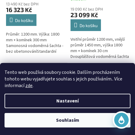
hodnocení
13 490 Kč bez DPH
produktu
16 323 Kč
19 090 Kč bez DPH
je
23 099 Kč
5,0
Do košíku
z
Do košíku
5
Průměr: 1200 mm. Výška: 1800
hvězdiček.
Vnitřní průměr 1200 mm, vnější
mm + komínek 300 mm
průměr 1450 mm, výška 1800
Samonosná vodoměrná šachta -
mm + komínek 30 cm
bez obetonováníStandardní
Dvouplášťová vodoměrná šachta
prostupy šachty DN32 (jiné na
- do míst se spodní
přání) Doba dodání 10-14 dní.
vodou, pojízdná i pod
Virtuální asistent
Šachta...
Doprava Zdarma
Tento web používá soubory cookie. Dalším procházením
parkovací...
Online
tohoto webu vyjadřujete souhlas s jejich používáním.. Více
informací
zde
.
Nastavení
Začít konverzaci
Vodoměrná šachta VŠK 5 k
Souhlasím
obetonování