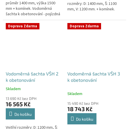
průměr 1400 mm, výška 1500
rozměry: D: 1400 mm, Š: 1100
mm + komínek. Vodoměrná
mm, V: 1200 mm. + komínek.
šachta k obetonování - pojízdná
Vodoměrná šachta k
i pod parkovací stáníStandardní
obetonování - pojízdná i pod...
prostupy šachty DN32 (jiné na...
Doprava Zdarma
Doprava Zdarma
Vodoměrná šachta VŠH 2
Vodoměrná šachta VŠH 3
k obetonování
k obetonování
Skladem
Průměrné
Skladem
hodnocení
13 690 Kč bez DPH
produktu
16 565 Kč
15 490 Kč bez DPH
je
18 743 Kč
5,0
Do košíku
z
Do košíku
5
Vnitřní rozměry: D: 1200 mm, Š:
hvězdiček.