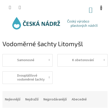
Přejít
na
NÁKUP
obsah
KOŠÍK
Vodoměrné šachty Litomyšl
Samonosné
K obetonování
Dvouplášťové
vodoměrné šachty
Ř
a
Nejlevnější
Nejdražší
Nejprodávanější
Abecedně
z
e