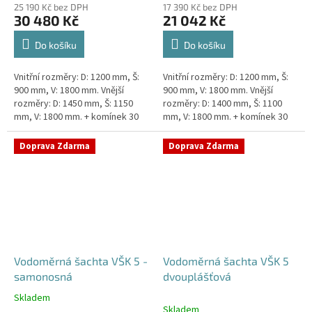
25 190 Kč bez DPH
17 390 Kč bez DPH
30 480 Kč
21 042 Kč
Do košíku
Do košíku
Vnitřní rozměry: D: 1200 mm, Š:
Vnitřní rozměry: D: 1200 mm, Š:
900 mm, V: 1800 mm. Vnější
900 mm, V: 1800 mm. Vnější
rozměry: D: 1450 mm, Š: 1150
rozměry: D: 1400 mm, Š: 1100
mm, V: 1800 mm. + komínek 30
mm, V: 1800 mm. + komínek 30
cm. Dvouplášťová vodoměrná
cm. Vodoměrná šachta k
šachta - do míst se spodní...
obetonování - pojízdná i pod...
Doprava Zdarma
Doprava Zdarma
Vodoměrná šachta VŠK 5 -
Vodoměrná šachta VŠK 5
samonosná
dvouplášťová
Skladem
Průměrné
Skladem