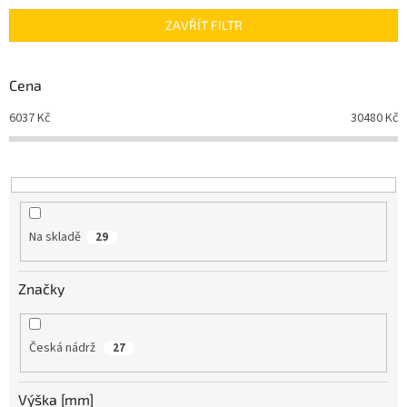
n
ZAVŘÍT FILTR
í
p
r
Cena
o
d
6037
Kč
30480
Kč
u
k
t
ů
Na skladě
29
Značky
Česká nádrž
27
Výška [mm]