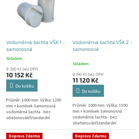
Vodoměrná šachta VŠK 1 -
Vodoměrná šachta VŠK 2 -
samonosná
samonosná
Skladem
Průměrné
Skladem
hodnocení
8 390 Kč bez DPH
produktu
10 152 Kč
9 190 Kč bez DPH
je
11 120 Kč
4,4
Do košíku
z
Do košíku
5
Průměr: 1000 mm. Výška: 1200
hvězdiček.
Průměr: 1000 mm. Výška: 1500
mm + komínek Samonosná
mm + komínek Samonosná
vodoměrná šachta - bez
vodoměrná šachta - bez
obetonováníStandardní
obetonováníStandardní
prostupy šachty DN32 (jiné na
prostupy šachty DN32 (jiné na
přání) Český výrobek! Pro
přání) Český výrobek! Pro
případné dotazy, či...
Doprava Zdarma
Doprava Zdarma