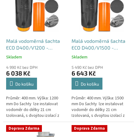
p
i
s
p
r
o
d
Malá vodoměrná šachta
Malá vodoměrná šachta
u
ECO D400/V1200 -
ECO D400/V1500 -
k
samonosná
samonosná
Skladem
Skladem
Průměrné
Průměrné
t
hodnocení
hodnocení
ů
4 990 Kč bez DPH
5 490 Kč bez DPH
produktu
produktu
6 038 Kč
6 643 Kč
je
je
4,5
4,6
Do košíku
Do košíku
z
z
5
5
Průměr: 400 mm. Výška: 1200
Průměr: 400 mm. Výška: 1500
hvězdiček.
hvězdiček.
mm Do šachty lze instalovat
mm Do šachty lze instalovat
vodoměr do délky 21 cm
vodoměr do délky 21 cm
Izolovaná, s dvojitou izolací z
Izolovaná, s dvojitou izolací z
tvrzeného
tvrzeného
polystyrenuSamonosná
polystyrenuSamonosná
Doprava Zdarma
Doprava Zdarma
vodoměrná šachta DN400 -...
vodoměrná šachta DN400 -...