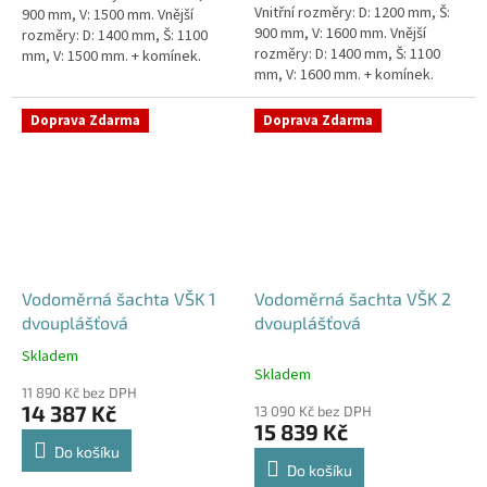
Vnitřní rozměry: D: 1200 mm, Š:
900 mm, V: 1500 mm. Vnější
900 mm, V: 1600 mm. Vnější
rozměry: D: 1400 mm, Š: 1100
rozměry: D: 1400 mm, Š: 1100
mm, V: 1500 mm. + komínek.
mm, V: 1600 mm. + komínek.
Vodoměrná šachta k
Vodoměrná šachta k
obetonování - pojízdná i pod...
obetonování - pojízdná i pod...
Doprava Zdarma
Doprava Zdarma
Vodoměrná šachta VŠK 1
Vodoměrná šachta VŠK 2
dvouplášťová
dvouplášťová
Skladem
Průměrné
Skladem
hodnocení
11 890 Kč bez DPH
produktu
14 387 Kč
13 090 Kč bez DPH
je
15 839 Kč
4,8
Do košíku
z
Do košíku
5