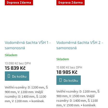
přání) Doba dodání 10-14 dní.
přání) Doba dodání 10-14 dní.
Doprava Zdarma
Doprava Zdarma
Český výrobek!...
Český výrobek!...
Vodoměrná šachta VŠH 1 -
Vodoměrná šachta VŠH 2 -
samonosná
samonosná
Skladem
Průměrné
Skladem
hodnocení
13 090 Kč bez DPH
produktu
15 839 Kč
15 690 Kč bez DPH
je
18 985 Kč
4,6
Do košíku
z
Do košíku
5
Vnitřní rozměry: D: 1200 mm, Š:
hvězdiček.
Vnitřní rozměry: D: 1200 mm, Š:
900 mm, V: 1200 mm. Vnější
900 mm, V: 1500 mm. Vnější
rozměry: D: 1400 mm, Š: 1100
rozměry: D: 1400 mm, Š: 1100
mm, V: 1200 mm. + komínek.
mm, V: 1500 mm. + komínek.
Samonosná vodoměrná šachta -