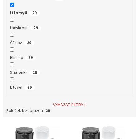
Litomyšl
29
Lanškroun
29
Čáslav
29
Hlinsko
29
Studénka
29
Litovel
29
VYMAZAT FILTRY
Položek k zobrazení:
29
V
ý