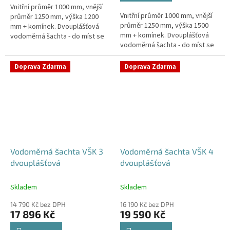
Vnitřní průměr 1000 mm, vnější
hvězdiček.
Vnitřní průměr 1000 mm, vnější
průměr 1250 mm, výška 1200
průměr 1250 mm, výška 1500
mm + komínek. Dvouplášťová
mm + komínek. Dvouplášťová
vodoměrná šachta - do míst se
vodoměrná šachta - do míst se
spodní vodou, pojízdná i pod
spodní vodou, pojízdná i pod
parkovací stáníStandardní...
parkovací stáníStandardní...
Doprava Zdarma
Doprava Zdarma
Vodoměrná šachta VŠK 3
Vodoměrná šachta VŠK 4
dvouplášťová
dvouplášťová
Skladem
Skladem
14 790 Kč bez DPH
16 190 Kč bez DPH
17 896 Kč
19 590 Kč