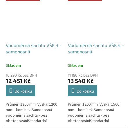
případné dotazy, či...
Vodoměrná šachta VŠK 3 -
Vodoměrná šachta VŠK 4 -
samonosná
samonosná
Skladem
Skladem
10 290 Kč bez DPH
11 190 Kč bez DPH
12 451 Kč
13 540 Kč
Do košíku
Do košíku
Průměr: 1200 mm. Výška: 1200
Průměr: 1200 mm. Výška: 1500
mm + komínek Samonosná
mm + komínek Samonosná
vodoměrná šachta - bez
vodoměrná šachta - bez
obetonováníStandardní
obetonováníStandardní
prostupy šachty DN32 (jiné na
prostupy šachty DN32 (jiné na