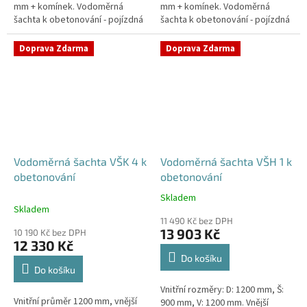
mm + komínek. Vodoměrná
mm + komínek. Vodoměrná
šachta k obetonování - pojízdná
šachta k obetonování - pojízdná
i pod parkovací stáníStandardní
i pod parkovací stáníStandardní
prostupy šachty DN32 (jiné na...
prostupy šachty DN32 (jiné na...
Doprava Zdarma
Doprava Zdarma
Vodoměrná šachta VŠK 4 k
Vodoměrná šachta VŠH 1 k
obetonování
obetonování
Skladem
Průměrné
Skladem
hodnocení
11 490 Kč bez DPH
produktu
13 903 Kč
10 190 Kč bez DPH
je
12 330 Kč
5,0
Do košíku
z
Do košíku
5
Vnitřní rozměry: D: 1200 mm, Š:
hvězdiček.
Vnitřní průměr 1200 mm, vnější
900 mm, V: 1200 mm. Vnější