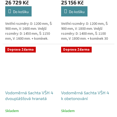
26 729 Kč
25 156 Kč
Do košíku
Do košíku
Vnitřní rozměry: D: 1200 mm, Š:
Vnitřní rozměry: D: 1200 mm, Š:
900 mm, V: 1600 mm. Vnější
900 mm, V: 1800 mm. Vnější
rozměry: D: 1450 mm, Š: 1150
rozměry: D: 1400 mm, Š: 1100
mm, V: 1600 mm. + komínek.
mm, V: 1800 mm. + komínek 30
Dvouplášťová vodoměrná šachta
cm. Šachta vhodná pro
- do míst se spodní...
požadavky Pražské
Doprava Zdarma
Doprava Zdarma
Vodárenské!...
Vodoměrná šachta VŠH 4
Vodoměrná šachta VŠH 4
dvouplášťová hranatá
k obetonování
Skladem
Skladem