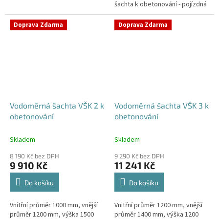
šachta k obetonování - pojízdná
Samonosná vodoměrná šachta -
i pod parkovací stáníStandardní
bez obetonováníStandardní...
prostupy šachty DN32 (jiné na...
Doprava Zdarma
Doprava Zdarma
Vodoměrná šachta VŠK 2 k
Vodoměrná šachta VŠK 3 k
obetonování
obetonování
Skladem
Skladem
8 190 Kč bez DPH
9 290 Kč bez DPH
9 910 Kč
11 241 Kč
Do košíku
Do košíku
Vnitřní průměr 1000 mm, vnější
Vnitřní průměr 1200 mm, vnější
průměr 1200 mm, výška 1500
průměr 1400 mm, výška 1200