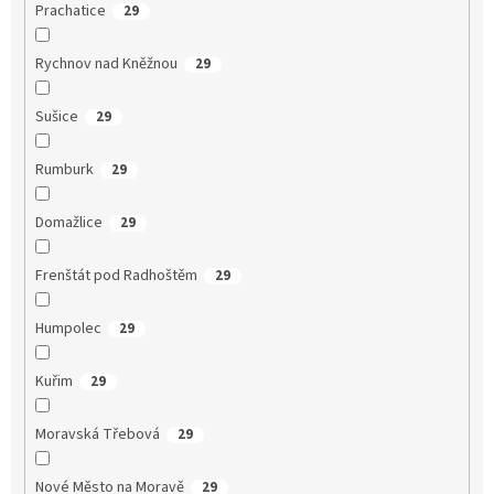
Prachatice
29
Rychnov nad Kněžnou
29
Sušice
29
Rumburk
29
Domažlice
29
Frenštát pod Radhoštěm
29
Humpolec
29
Kuřim
29
Moravská Třebová
29
Nové Město na Moravě
29