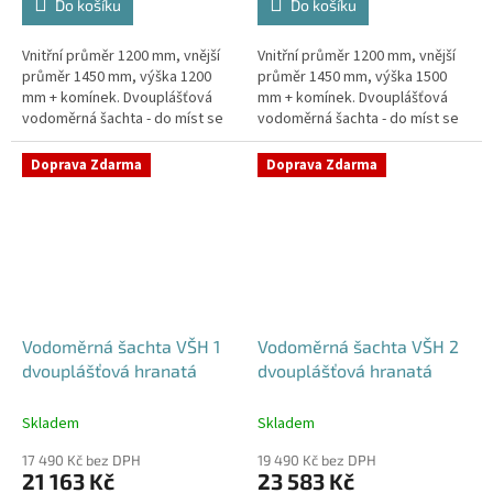
Do košíku
Do košíku
Vnitřní průměr 1200 mm, vnější
Vnitřní průměr 1200 mm, vnější
průměr 1450 mm, výška 1200
průměr 1450 mm, výška 1500
mm + komínek. Dvouplášťová
mm + komínek. Dvouplášťová
vodoměrná šachta - do míst se
vodoměrná šachta - do míst se
spodní vodou, pojízdná i pod
spodní vodou, pojízdná i pod
parkovací stáníStandardní...
parkovací stáníStandardní...
Doprava Zdarma
Doprava Zdarma
Vodoměrná šachta VŠH 1
Vodoměrná šachta VŠH 2
dvouplášťová hranatá
dvouplášťová hranatá
Skladem
Skladem
17 490 Kč bez DPH
19 490 Kč bez DPH
21 163 Kč
23 583 Kč