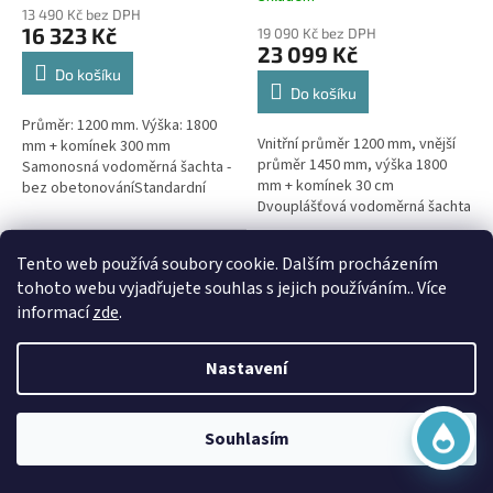
hodnocení
13 490 Kč bez DPH
produktu
16 323 Kč
19 090 Kč bez DPH
je
23 099 Kč
5,0
Do košíku
z
Do košíku
5
Průměr: 1200 mm. Výška: 1800
hvězdiček.
Vnitřní průměr 1200 mm, vnější
mm + komínek 300 mm
průměr 1450 mm, výška 1800
Samonosná vodoměrná šachta -
mm + komínek 30 cm
bez obetonováníStandardní
Dvouplášťová vodoměrná šachta
prostupy šachty DN32 (jiné na
- do míst se spodní
přání) Doba dodání 10-14 dní.
vodou, pojízdná i pod
Virtuální asistent
Šachta...
Doprava Zdarma
Tento web používá soubory cookie. Dalším procházením
parkovací...
Online
tohoto webu vyjadřujete souhlas s jejich používáním.. Více
informací
zde
.
Nastavení
Začít konverzaci
Vodoměrná šachta VŠK 5 k
Souhlasím
obetonování