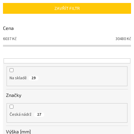
n
ZAVŘÍT FILTR
í
p
r
Cena
o
d
6037
Kč
30480
Kč
u
k
t
ů
Na skladě
29
Značky
Česká nádrž
27
Výška [mm]