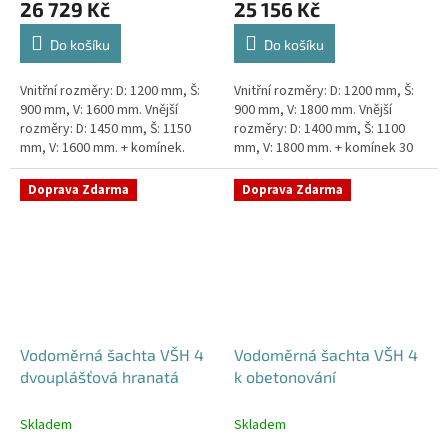
26 729 Kč
25 156 Kč
Do košíku
Do košíku
Vnitřní rozměry: D: 1200 mm, Š:
Vnitřní rozměry: D: 1200 mm, Š:
900 mm, V: 1600 mm. Vnější
900 mm, V: 1800 mm. Vnější
rozměry: D: 1450 mm, Š: 1150
rozměry: D: 1400 mm, Š: 1100
mm, V: 1600 mm. + komínek.
mm, V: 1800 mm. + komínek 30
Dvouplášťová vodoměrná šachta
cm. Šachta vhodná pro
- do míst se spodní...
požadavky Pražské
Doprava Zdarma
Doprava Zdarma
Vodárenské!...
Vodoměrná šachta VŠH 4
Vodoměrná šachta VŠH 4
dvouplášťová hranatá
k obetonování
Skladem
Skladem