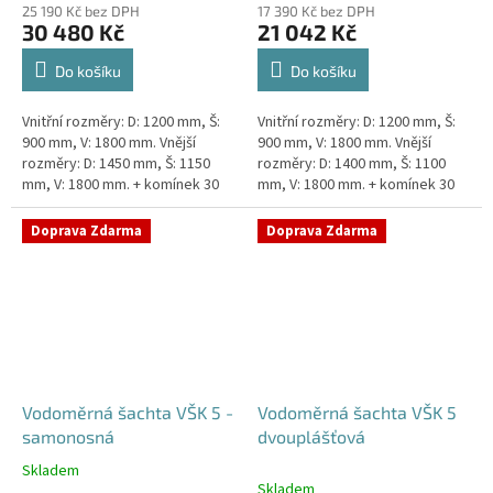
25 190 Kč bez DPH
17 390 Kč bez DPH
30 480 Kč
21 042 Kč
Do košíku
Do košíku
Vnitřní rozměry: D: 1200 mm, Š:
Vnitřní rozměry: D: 1200 mm, Š:
900 mm, V: 1800 mm. Vnější
900 mm, V: 1800 mm. Vnější
rozměry: D: 1450 mm, Š: 1150
rozměry: D: 1400 mm, Š: 1100
mm, V: 1800 mm. + komínek 30
mm, V: 1800 mm. + komínek 30
cm. Dvouplášťová vodoměrná
cm. Vodoměrná šachta k
šachta - do míst se spodní...
obetonování - pojízdná i pod...
Doprava Zdarma
Doprava Zdarma
Vodoměrná šachta VŠK 5 -
Vodoměrná šachta VŠK 5
samonosná
dvouplášťová
Skladem
Průměrné
Skladem