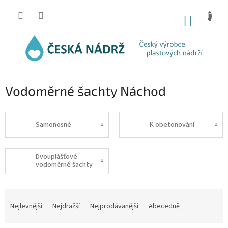
Přejít
na
NÁKUP
obsah
KOŠÍK
Vodoměrné šachty Náchod
Samonosné
K obetonování
Dvouplášťové
vodoměrné šachty
Ř
a
Nejlevnější
Nejdražší
Nejprodávanější
Abecedně
z
e