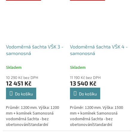
případné dotazy, či...
Vodoměrná šachta VŠK 3 -
Vodoměrná šachta VŠK 4 -
samonosná
samonosná
Skladem
Skladem
10 290 Kč bez DPH
11 190 Kč bez DPH
12 451 Kč
13 540 Kč
Do košíku
Do košíku
Průměr: 1200 mm. Výška: 1200
Průměr: 1200 mm. Výška: 1500
mm + komínek Samonosná
mm + komínek Samonosná
vodoměrná šachta - bez
vodoměrná šachta - bez
obetonováníStandardní
obetonováníStandardní
prostupy šachty DN32 (jiné na
prostupy šachty DN32 (jiné na