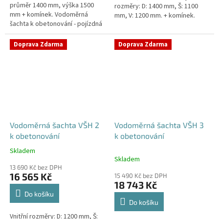
průměr 1400 mm, výška 1500
rozměry: D: 1400 mm, Š: 1100
mm + komínek. Vodoměrná
mm, V: 1200 mm. + komínek.
šachta k obetonování - pojízdná
Vodoměrná šachta k
i pod parkovací stáníStandardní
obetonování - pojízdná i pod...
prostupy šachty DN32 (jiné na...
Doprava Zdarma
Doprava Zdarma
Vodoměrná šachta VŠH 2
Vodoměrná šachta VŠH 3
k obetonování
k obetonování
Skladem
Průměrné
Skladem
hodnocení
13 690 Kč bez DPH
produktu
16 565 Kč
15 490 Kč bez DPH
je
18 743 Kč
5,0
Do košíku
z
Do košíku
5
Vnitřní rozměry: D: 1200 mm, Š:
hvězdiček.