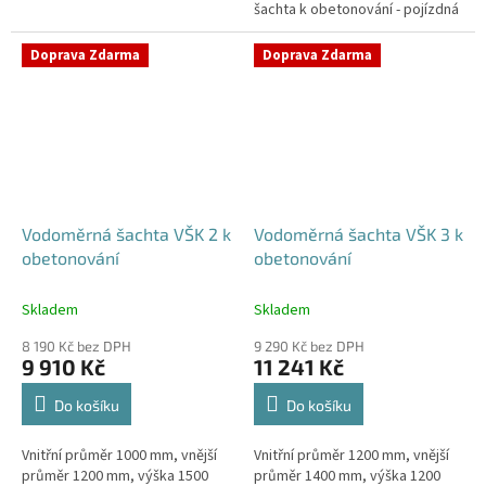
šachta k obetonování - pojízdná
Samonosná vodoměrná šachta -
i pod parkovací stáníStandardní
bez obetonováníStandardní...
prostupy šachty DN32 (jiné na...
Doprava Zdarma
Doprava Zdarma
Vodoměrná šachta VŠK 2 k
Vodoměrná šachta VŠK 3 k
obetonování
obetonování
Skladem
Skladem
8 190 Kč bez DPH
9 290 Kč bez DPH
9 910 Kč
11 241 Kč
Do košíku
Do košíku
Vnitřní průměr 1000 mm, vnější
Vnitřní průměr 1200 mm, vnější
průměr 1200 mm, výška 1500
průměr 1400 mm, výška 1200