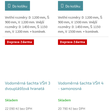
Do košíku
Do košíku
Vnitřní rozměry: D: 1200 mm, Š:
Vnitřní rozměry: D: 1200 mm, Š:
900 mm, V: 1200 mm. Vnější
900 mm, V: 1500 mm. Vnější
rozměry: D: 1450 mm, Š: 1150
rozměry: D: 1450 mm, Š: 1150
mm, V: 1200 mm. + komínek.
mm, V: 1500 mm. + komínek.
Dvouplášťová vodoměrná šachta
Dvouplášťová vodoměrná šachta
- do míst se spodní...
- do míst se spodní...
Doprava Zdarma
Doprava Zdarma
Vodoměrná šachta VŠH 3
Vodoměrná šachta VŠH 4
dvouplášťová hranatá
- samonosná
Skladem
Skladem
22 090 Kč bez DPH
20 790 Kč bez DPH