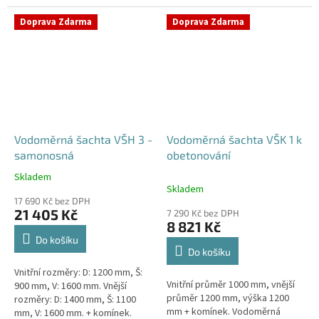
Samonosná vodoměrná šachta -
bez obetonováníStandardní...
bez obetonováníStandardní...
Doprava Zdarma
Doprava Zdarma
Vodoměrná šachta VŠH 3 -
Vodoměrná šachta VŠK 1 k
samonosná
obetonování
Skladem
Průměrné
Skladem
hodnocení
17 690 Kč bez DPH
produktu
21 405 Kč
7 290 Kč bez DPH
je
8 821 Kč
5,0
Do košíku
z
Do košíku
5
Vnitřní rozměry: D: 1200 mm, Š:
hvězdiček.
Vnitřní průměr 1000 mm, vnější
900 mm, V: 1600 mm. Vnější
průměr 1200 mm, výška 1200
rozměry: D: 1400 mm, Š: 1100
mm + komínek. Vodoměrná
mm, V: 1600 mm. + komínek.