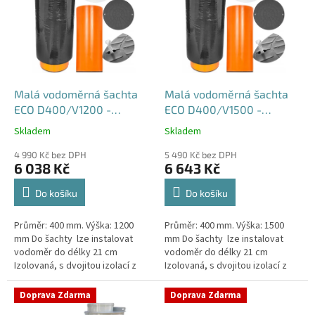
p
i
s
p
r
o
d
Malá vodoměrná šachta
Malá vodoměrná šachta
u
ECO D400/V1200 -
ECO D400/V1500 -
k
samonosná
samonosná
Skladem
Skladem
Průměrné
Průměrné
t
hodnocení
hodnocení
ů
4 990 Kč bez DPH
5 490 Kč bez DPH
produktu
produktu
6 038 Kč
6 643 Kč
je
je
4,5
4,6
Do košíku
Do košíku
z
z
5
5
Průměr: 400 mm. Výška: 1200
Průměr: 400 mm. Výška: 1500
hvězdiček.
hvězdiček.
mm Do šachty lze instalovat
mm Do šachty lze instalovat
vodoměr do délky 21 cm
vodoměr do délky 21 cm
Izolovaná, s dvojitou izolací z
Izolovaná, s dvojitou izolací z
tvrzeného
tvrzeného
polystyrenuSamonosná
polystyrenuSamonosná
Doprava Zdarma
Doprava Zdarma
vodoměrná šachta DN400 -...
vodoměrná šachta DN400 -...