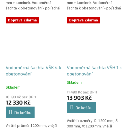
mm + komínek. Vodoměrná
mm + komínek. Vodoměrná
šachta k obetonování - pojízdná
šachta k obetonování - pojízdná
i pod parkovací stáníStandardní
i pod parkovací stáníStandardní
prostupy šachty DN32 (jiné na...
prostupy šachty DN32 (jiné na...
Doprava Zdarma
Doprava Zdarma
Vodoměrná šachta VŠK 4 k
Vodoměrná šachta VŠH 1 k
obetonování
obetonování
Skladem
Průměrné
Skladem
hodnocení
11 490 Kč bez DPH
produktu
13 903 Kč
10 190 Kč bez DPH
je
12 330 Kč
5,0
Do košíku
z
Do košíku
5
Vnitřní rozměry: D: 1200 mm, Š:
hvězdiček.
Vnitřní průměr 1200 mm, vnější
900 mm, V: 1200 mm. Vnější