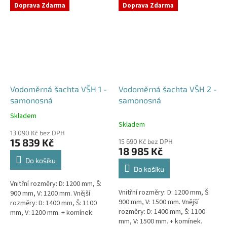
přání) Doba dodání 10-14 dní.
přání) Doba dodání 10-14 dní.
Doprava Zdarma
Doprava Zdarma
Český výrobek!...
Český výrobek!...
Vodoměrná šachta VŠH 1 -
Vodoměrná šachta VŠH 2 -
samonosná
samonosná
Skladem
Průměrné
Skladem
hodnocení
13 090 Kč bez DPH
produktu
15 839 Kč
15 690 Kč bez DPH
je
18 985 Kč
4,6
Do košíku
z
Do košíku
5
Vnitřní rozměry: D: 1200 mm, Š:
hvězdiček.
Vnitřní rozměry: D: 1200 mm, Š:
900 mm, V: 1200 mm. Vnější
900 mm, V: 1500 mm. Vnější
rozměry: D: 1400 mm, Š: 1100
rozměry: D: 1400 mm, Š: 1100
mm, V: 1200 mm. + komínek.
mm, V: 1500 mm. + komínek.
Samonosná vodoměrná šachta -