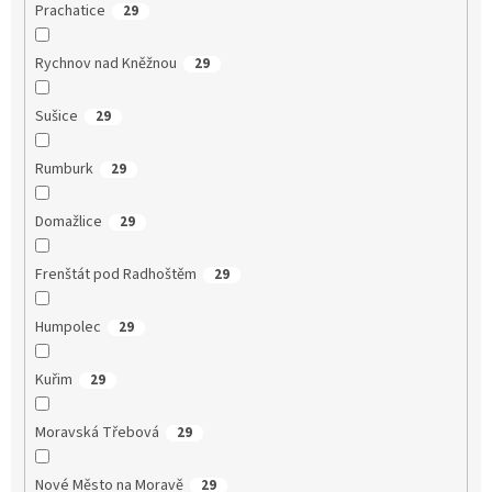
Prachatice
29
Rychnov nad Kněžnou
29
Sušice
29
Rumburk
29
Domažlice
29
Frenštát pod Radhoštěm
29
Humpolec
29
Kuřim
29
Moravská Třebová
29
Nové Město na Moravě
29