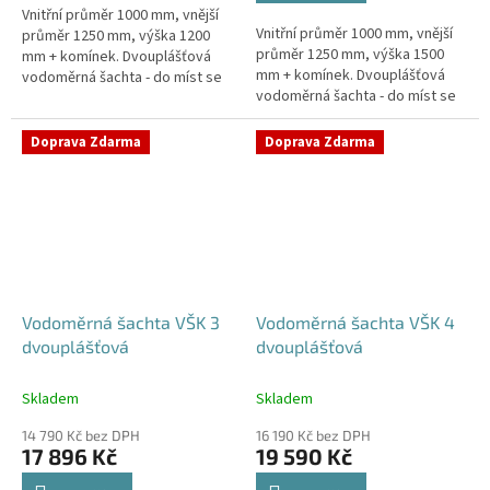
Vnitřní průměr 1000 mm, vnější
hvězdiček.
Vnitřní průměr 1000 mm, vnější
průměr 1250 mm, výška 1200
průměr 1250 mm, výška 1500
mm + komínek. Dvouplášťová
mm + komínek. Dvouplášťová
vodoměrná šachta - do míst se
vodoměrná šachta - do míst se
spodní vodou, pojízdná i pod
spodní vodou, pojízdná i pod
parkovací stáníStandardní...
parkovací stáníStandardní...
Doprava Zdarma
Doprava Zdarma
Vodoměrná šachta VŠK 3
Vodoměrná šachta VŠK 4
dvouplášťová
dvouplášťová
Skladem
Skladem
14 790 Kč bez DPH
16 190 Kč bez DPH
17 896 Kč
19 590 Kč