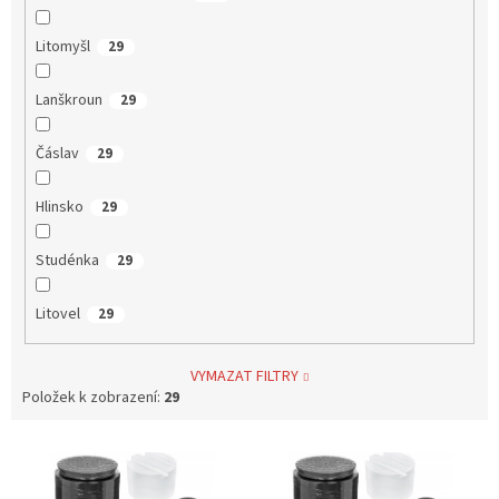
Litomyšl
29
Lanškroun
29
Čáslav
29
Hlinsko
29
Studénka
29
Litovel
29
VYMAZAT FILTRY
Položek k zobrazení:
29
V
ý