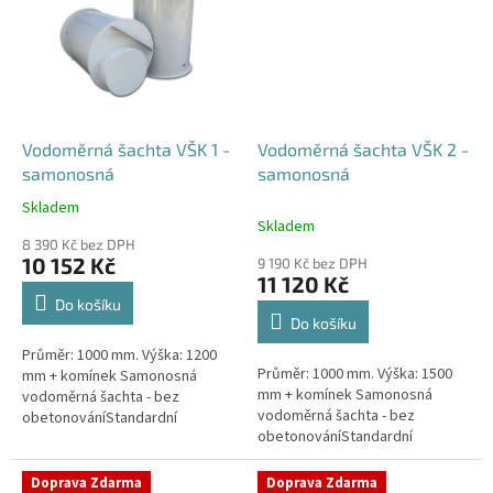
Vodoměrná šachta VŠK 1 -
Vodoměrná šachta VŠK 2 -
samonosná
samonosná
Skladem
Průměrné
Skladem
hodnocení
8 390 Kč bez DPH
produktu
10 152 Kč
9 190 Kč bez DPH
je
11 120 Kč
4,4
Do košíku
z
Do košíku
5
Průměr: 1000 mm. Výška: 1200
hvězdiček.
Průměr: 1000 mm. Výška: 1500
mm + komínek Samonosná
mm + komínek Samonosná
vodoměrná šachta - bez
vodoměrná šachta - bez
obetonováníStandardní
obetonováníStandardní
prostupy šachty DN32 (jiné na
prostupy šachty DN32 (jiné na
přání) Český výrobek! Pro
přání) Český výrobek! Pro
případné dotazy, či...
Doprava Zdarma
Doprava Zdarma