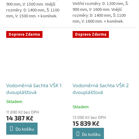
Vnitřní rozměry: D: 1200 mm, Š:
900 mm, V: 1500 mm. Vnější
900 mm, V: 1600 mm. Vnější
rozměry: D: 1400 mm, Š: 1100
rozměry: D: 1400 mm, Š: 1100
mm, V: 1500 mm. + komínek.
mm, V: 1600 mm. + komínek.
Vodoměrná šachta k
Vodoměrná šachta k
obetonování - pojízdná i pod...
obetonování - pojízdná i pod...
Doprava Zdarma
Doprava Zdarma
Vodoměrná šachta VŠK 1
Vodoměrná šachta VŠK 2
dvouplášťová
dvouplášťová
Skladem
Průměrné
Skladem
hodnocení
11 890 Kč bez DPH
produktu
14 387 Kč
13 090 Kč bez DPH
je
15 839 Kč
4,8
Do košíku
z
Do košíku
5