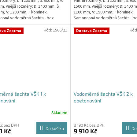
í rozměry: D: 1200 mm, Š: 900 mm, V:
Vnitřní rozměry: D: 1200 mm, Š: 900
m. Vnější rozměry: D: 1400 mm, Š:
1500 mm. Vnější rozměry: D: 1400 m
m, V: 1200 mm. + komínek.
1100 mm, V: 1500 mm. + komínek.
ček.
osná vodoměrná šachta - bez
Samonosná vodoměrná šachta - b
ováníStandardní...
obetonováníStandardní...
Kód:
1506/21
Kód
ava Zdarma
Doprava Zdarma
ěrná šachta VŠK 1 k
Vodoměrná šachta VŠK 2 k
onování
obetonování
Skladem
Kč bez DPH
8 190 Kč bez DPH
Do košíku
Do
1 Kč
9 910 Kč