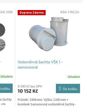
Kód:
2292
Kód:
1781/21-
Doprava Zdarma
O
Vodoměrná šachta VŠK 1 -
samonosná
Skladem
Skladem
Průměrné
hodnocení
produktu
8 390 Kč bez DPH
 košíku
Do košíku
10 152 Kč
je
4,4
Do šachty
Průměr: 1000 mm. Výška: 1200 mm +
z
1 cm
komínek Samonosná vodoměrná šachta -
5