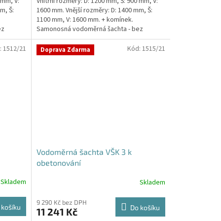
 mm, V:
Vnitřní rozměry: D: 1200 mm, Š: 900 mm, V:
z
m, Š:
1600 mm. Vnější rozměry: D: 1400 mm, Š:
5
1100 mm, V: 1600 mm. + komínek.
hvězdiček.
ez
Samonosná vodoměrná šachta - bez
obetonováníStandardní...
:
1512/21
Kód:
1515/21
Doprava Zdarma
Vodoměrná šachta VŠK 3 k
obetonování
Skladem
Skladem
9 290 Kč bez DPH
 košíku
Do košíku
11 241 Kč