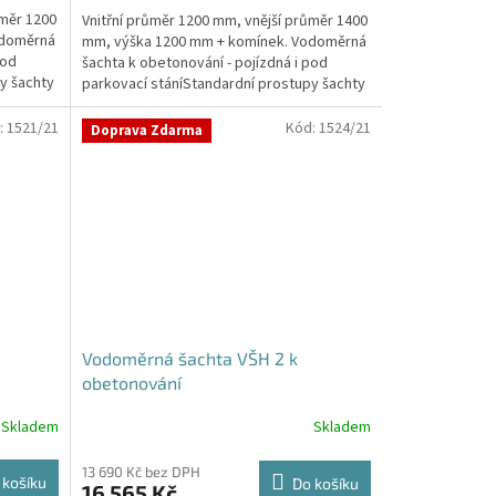
ůměr 1200
Vnitřní průměr 1200 mm, vnější průměr 1400
odoměrná
mm, výška 1200 mm + komínek. Vodoměrná
pod
šachta k obetonování - pojízdná i pod
y šachty
parkovací stáníStandardní prostupy šachty
DN32 (jiné na...
:
1521/21
Kód:
1524/21
Doprava Zdarma
Vodoměrná šachta VŠH 2 k
obetonování
Skladem
Skladem
Průměrné
hodnocení
produktu
13 690 Kč bez DPH
 košíku
Do košíku
16 565 Kč
je