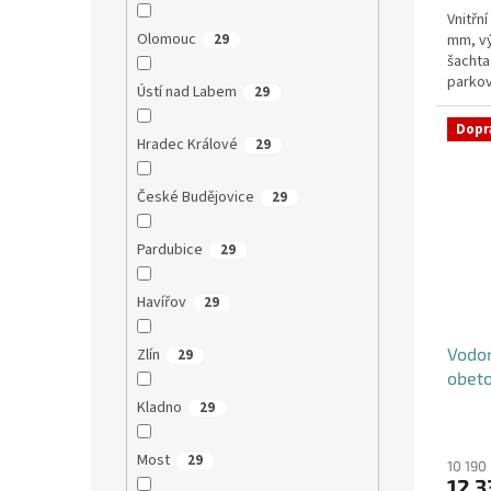
Vnitřn
Olomouc
mm, v
29
šachta
parkov
Ústí nad Labem
29
DN32 (j
Dopr
Hradec Králové
29
České Budějovice
29
Pardubice
29
Havířov
29
Vodo
Zlín
29
obet
Kladno
29
Most
29
10 190
12 3