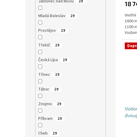
Jablonec nad Nisou
29
18 7
Vnitřn
Mladá Boleslav
29
1600 m
1100 m
Prostějov
29
Vodomě
i pod...
Třebíč
29
Dopr
Česká Lípa
29
Třinec
29
Tábor
29
Znojmo
29
Vodo
dvou
Příbram
29
Cheb
29