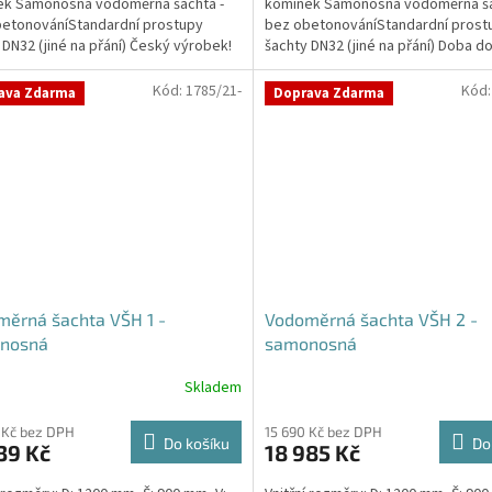
ek Samonosná vodoměrná šachta -
komínek Samonosná vodoměrná ša
etonováníStandardní prostupy
bez obetonováníStandardní prost
 DN32 (jiné na přání) Český výrobek!
šachty DN32 (jiné na přání) Doba do
padné dotazy, či...
14 dní. Český výrobek!...
Kód:
1785/21-
Kód
ava Zdarma
Doprava Zdarma
ěrná šachta VŠH 1 -
Vodoměrná šachta VŠH 2 -
nosná
samonosná
Skladem
rné
cení
ktu
 Kč bez DPH
15 690 Kč bez DPH
Do košíku
Do
39 Kč
18 985 Kč