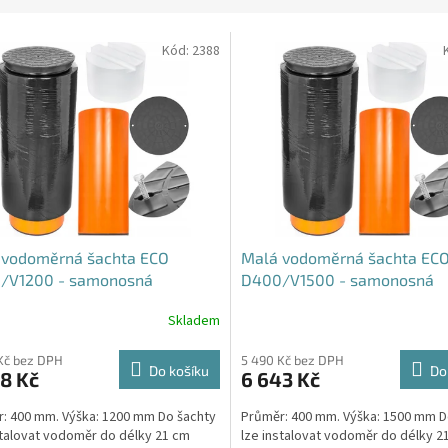
Kód:
2388
 vodoměrná šachta ECO
Malá vodoměrná šachta EC
/V1200 - samonosná
D400/V1500 - samonosná
Skladem
rné
Průměrné
cení
hodnocení
ktu
produktu
Kč bez DPH
5 490 Kč bez DPH
Do košíku
Do
8 Kč
6 643 Kč
je
4,6
: 400 mm. Výška: 1200 mm Do šachty
Průměr: 400 mm. Výška: 1500 mm 
z
stalovat vodoměr do délky 21 cm
lze instalovat vodoměr do délky 2
5