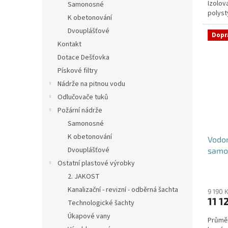
Izolov
hvězdi
Samonosné
polys
K obetonování
DN400 -
Dvouplášťové
Dopr
Kontakt
Dotace Dešťovka
Pískové filtry
Nádrže na pitnou vodu
Odlučovače tuků
Požární nádrže
Samonosné
K obetonování
Vodom
Dvouplášťové
samo
Ostatní plastové výrobky
2. JAKOST
Kanalizační - revizní - odběrná šachta
9 190 
11 1
Technologické šachty
Úkapové vany
Průměr