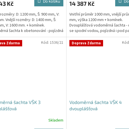
Do košíku
Do
43 Kč
14 387 Kč
je
4,8
í rozměry: D: 1200 mm, Š: 900 mm, V:
Vnitřní průměr 1000 mm, vnější pr
z
m. Vnější rozměry: D: 1400 mm, Š:
mm, výška 1200 mm + komínek.
5
m, V: 1600 mm. + komínek.
Dvouplášťová vodoměrná šachta - 
hvězdiček.
rná šachta k obetonování - pojízdná
se spodní vodou, pojízdná i pod p
stáníStandardní...
Kód:
1536/21
Kód
ava Zdarma
Doprava Zdarma
měrná šachta VŠK 3
Vodoměrná šachta VŠK 4
plášťová
dvouplášťová
Skladem