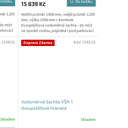
 košíku
Do košíku
15 839 Kč
ůměr 1250
Vnitřní průměr 1000 mm, vnější průměr 1250
mm, výška 1500 mm + komínek.
do míst
Dvouplášťová vodoměrná šachta - do míst
arkovací
se spodní vodou, pojízdná i pod parkovací
stáníStandardní...
:
1539/21
Kód:
1542/21
Doprava Zdarma
Vodoměrná šachta VŠH 1
dvouplášťová hranatá
Skladem
Skladem