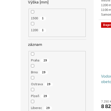
Vnitřn
z
Výška [mm]
1200 m
5
1100 m
hvězdi
Samon
1500
1
obeton
Dopr
1200
1
záznam
Praha
29
Brno
29
Vodom
obet
Ostrava
29
Plzeň
29
7 290 
8 82
Liberec
29