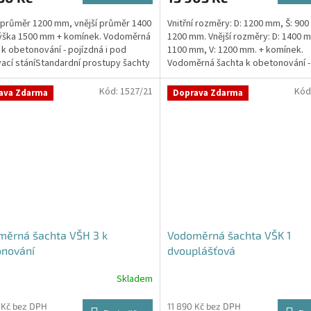
5,0
í průměr 1200 mm, vnější průměr 1400
Vnitřní rozměry: D: 1200 mm, Š: 900
z
ýška 1500 mm + komínek. Vodoměrná
1200 mm. Vnější rozměry: D: 1400 m
5
 k obetonování - pojízdná i pod
1100 mm, V: 1200 mm. + komínek.
hvězdiček.
ací stáníStandardní prostupy šachty
Vodoměrná šachta k obetonování -
iné na...
i pod...
Kód:
1527/21
Kód
ava Zdarma
Doprava Zdarma
měrná šachta VŠH 3 k
Vodoměrná šachta VŠK 1
onování
dvouplášťová
Skladem
Průměrné
hodnocení
produktu
 Kč bez DPH
11 890 Kč bez DPH