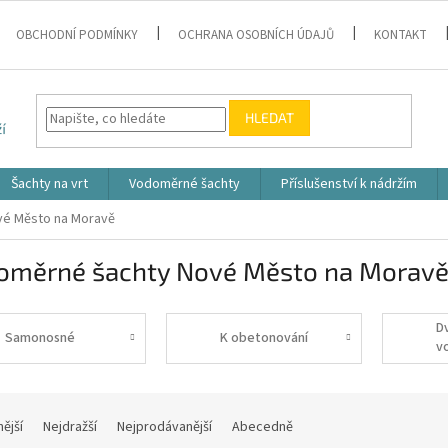
OBCHODNÍ PODMÍNKY
OCHRANA OSOBNÍCH ÚDAJŮ
KONTAKT
HLEDAT
Šachty na vrt
Vodoměrné šachty
Příslušenství k nádržím
vé Město na Moravě
oměrné šachty Nové Město na Morav
D
Samonosné
K obetonování
v
š
nější
Nejdražší
Nejprodávanější
Abecedně