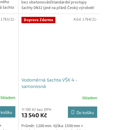
zeného
bez obetonováníStandardní prostupy
hvězdiček.
 šachta
šachty DN32 (jiné na přání) Český výrobek!
Pro případné dotazy, či...
:
1783/21-
Kód:
1784/21-
Doprava Zdarma
Vodoměrná šachta VŠK 4 -
samonosná
Skladem
Skladem
11 190 Kč bez DPH
 košíku
Do košíku
13 540 Kč
+
Průměr: 1200 mm. Výška: 1500 mm +