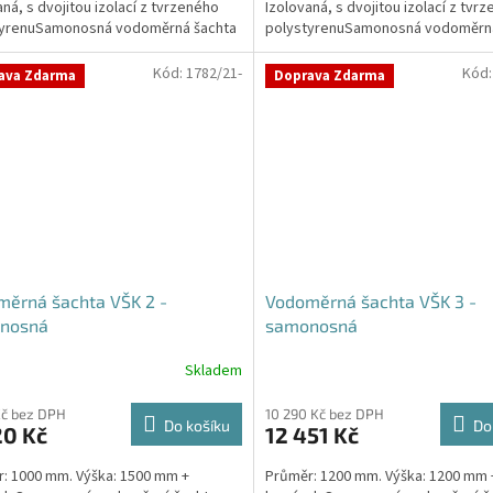
aná, s dvojitou izolací z tvrzeného
Izolovaná, s dvojitou izolací z tvr
ček.
hvězdiček.
tyrenuSamonosná vodoměrná šachta
polystyrenuSamonosná vodoměrná
...
DN400 -...
Kód:
1782/21-
Kód
ava Zdarma
Doprava Zdarma
ěrná šachta VŠK 2 -
Vodoměrná šachta VŠK 3 -
nosná
samonosná
Skladem
Kč bez DPH
10 290 Kč bez DPH
Do košíku
Do
20 Kč
12 451 Kč
: 1000 mm. Výška: 1500 mm +
Průměr: 1200 mm. Výška: 1200 mm 