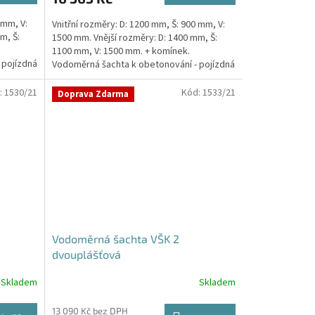
5,0
 mm, V:
Vnitřní rozměry: D: 1200 mm, Š: 900 mm, V:
z
m, Š:
1500 mm. Vnější rozměry: D: 1400 mm, Š:
5
1100 mm, V: 1500 mm. + komínek.
hvězdiček.
 pojízdná
Vodoměrná šachta k obetonování - pojízdná
i pod...
:
1530/21
Kód:
1533/21
Doprava Zdarma
Vodoměrná šachta VŠK 2
dvouplášťová
Skladem
Skladem
13 090 Kč bez DPH