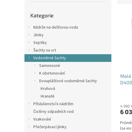
p
e
a
Přeskočit
V
n
n
Kategorie
kategorie
ý
í
e
p
p
l
Nádrže na dešťovou vodu
i
r
Jímky
s
o
Septiky
p
d
Šachty na vrt
r
u
o
k
Vodoměrné šachty
d
t
Samonosné
u
ů
K obetonování
Malá
k
Dvouplášťové vodoměrné šachty
D400
t
Kruhová
ů
Průmě
Hranaté
hodno
Příslušenství k nádržím
produ
4 990 
6 03
Čistírny odpadních vod
je
4,5
Vsakování
Průměr
z
Přečerpávací jímky
lze in
5