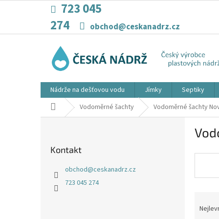
Přejít
723 045
na
274
obsah
obchod@ceskanadrz.cz
Nádrže na dešťovou vodu
Jímky
Septiky
Domů
Vodoměrné šachty
Vodoměrné šachty No
P
Vod
o
s
Kontakt
t
r
obchod
@
ceskanadrz.cz
a
723 045 274
n
Ř
n
a
í
Nejlev
z