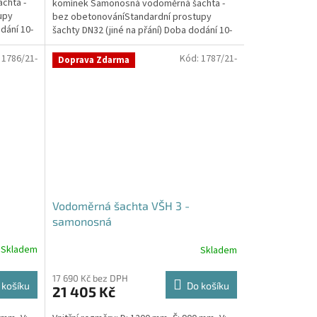
chta -
komínek Samonosná vodoměrná šachta -
upy
bez obetonováníStandardní prostupy
dání 10-
šachty DN32 (jiné na přání) Doba dodání 10-
14 dní. Český výrobek!...
:
1786/21-
Kód:
1787/21-
Doprava Zdarma
Vodoměrná šachta VŠH 3 -
samonosná
Skladem
Skladem
Průměrné
hodnocení
produktu
17 690 Kč bez DPH
 košíku
Do košíku
21 405 Kč
je
5,0