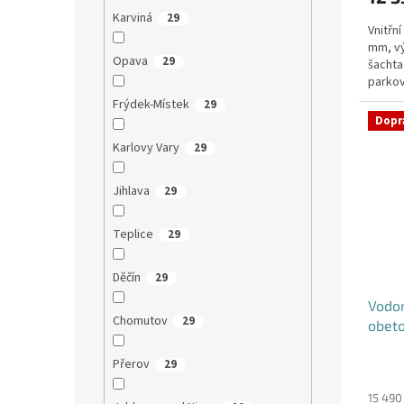
Karviná
29
Vnitřn
mm, v
Opava
29
šachta
parkov
DN32 (j
Frýdek-Místek
29
Dopr
Karlovy Vary
29
Jihlava
29
Teplice
29
Děčín
29
Vodo
Chomutov
29
obet
Přerov
29
15 490