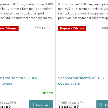
í průměr 1000 mm, vnější průměr 1200
Vnitřní průměr 1000 mm, vnější pr
ýška 1200 mm + komínek. Vodoměrná
mm, výška 1500 mm + komínek. V
 k obetonování - pojízdná i pod
šachta k obetonování - pojízdná i 
ací stáníStandardní prostupy šachty
parkovací stáníStandardní prostup
iné na...
DN32 (jiné na...
Kód:
1518/21
Kód
ava Zdarma
Doprava Zdarma
měrná šachta VŠK 4 k
Vodoměrná šachta VŠH 1 k
onování
obetonování
Skladem
Průměrné
hodnocení
produktu
 Kč bez DPH
11 490 Kč bez DPH
Do košíku
Do
30 Kč
13 903 Kč
je