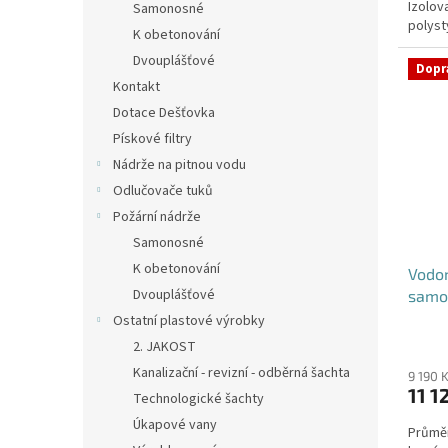
Izolov
hvězdi
Samonosné
polys
K obetonování
DN400 -
Dvouplášťové
Dopr
Kontakt
Dotace Dešťovka
Pískové filtry
Nádrže na pitnou vodu
Odlučovače tuků
Požární nádrže
Samonosné
K obetonování
Vodom
Dvouplášťové
samo
Ostatní plastové výrobky
2. JAKOST
Kanalizační - revizní - odběrná šachta
9 190 
11 1
Technologické šachty
Úkapové vany
Průměr