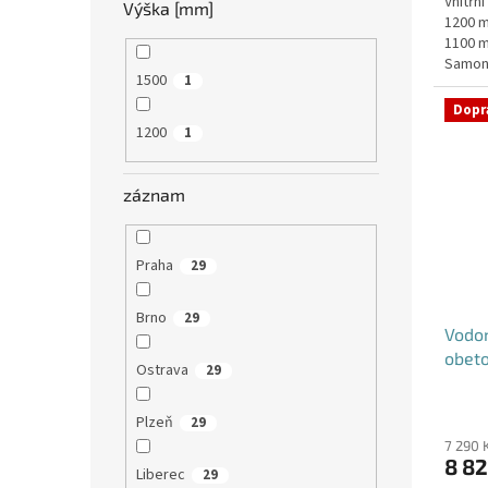
Vnitřn
z
Výška [mm]
1200 m
5
1100 m
hvězdi
Samon
1500
1
obeton
Dopr
1200
1
záznam
Praha
29
Brno
29
Vodom
obet
Ostrava
29
Plzeň
29
7 290 
8 82
Liberec
29