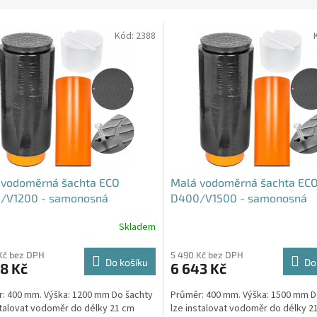
Kód:
2388
 vodoměrná šachta ECO
Malá vodoměrná šachta EC
/V1200 - samonosná
D400/V1500 - samonosná
Skladem
rné
Průměrné
cení
hodnocení
ktu
produktu
Kč bez DPH
5 490 Kč bez DPH
Do košíku
Do
8 Kč
6 643 Kč
je
4,6
: 400 mm. Výška: 1200 mm Do šachty
Průměr: 400 mm. Výška: 1500 mm 
z
stalovat vodoměr do délky 21 cm
lze instalovat vodoměr do délky 2
5