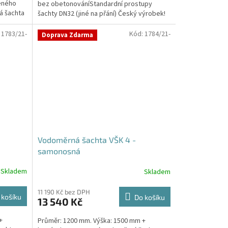
zeného
bez obetonováníStandardní prostupy
hvězdiček.
 šachta
šachty DN32 (jiné na přání) Český výrobek!
Pro případné dotazy, či...
:
1783/21-
Kód:
1784/21-
Doprava Zdarma
Vodoměrná šachta VŠK 4 -
samonosná
Skladem
Skladem
11 190 Kč bez DPH
 košíku
Do košíku
13 540 Kč
+
Průměr: 1200 mm. Výška: 1500 mm +