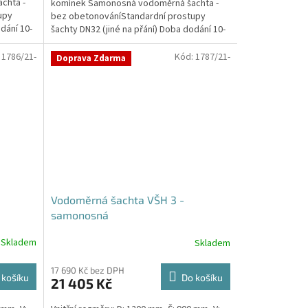
chta -
komínek Samonosná vodoměrná šachta -
upy
bez obetonováníStandardní prostupy
dání 10-
šachty DN32 (jiné na přání) Doba dodání 10-
14 dní. Český výrobek!...
:
1786/21-
Kód:
1787/21-
Doprava Zdarma
Vodoměrná šachta VŠH 3 -
samonosná
Skladem
Skladem
Průměrné
hodnocení
produktu
17 690 Kč bez DPH
 košíku
Do košíku
21 405 Kč
je
5,0