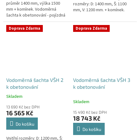
průměr 1400 mm, výška 1500
rozměry: D: 1400 mm, Š: 1100
mm + komínek. Vodoměrná
mm, V: 1200 mm. + komínek.
šachta k obetonování - pojízdná
Vodoměrná šachta k
i pod parkovací stáníStandardní
obetonování - pojízdná i pod...
prostupy šachty DN32 (jiné na...
Doprava Zdarma
Doprava Zdarma
Vodoměrná šachta VŠH 2
Vodoměrná šachta VŠH 3
k obetonování
k obetonování
Skladem
Průměrné
Skladem
hodnocení
13 690 Kč bez DPH
produktu
16 565 Kč
15 490 Kč bez DPH
je
18 743 Kč
5,0
Do košíku
z
Do košíku
5
Vnitřní rozměry: D: 1200 mm, Š:
hvězdiček.