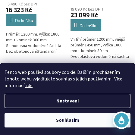
hodnocení
13 490 Kč bez DPH
produktu
16 323 Kč
19 090 Kč bez DPH
je
23 099 Kč
5,0
Do košíku
z
Do košíku
5
Průměr: 1200 mm. Výška: 1800
hvězdiček.
Vnitřní průměr 1200 mm, vnější
mm + komínek 300 mm
průměr 1450 mm, výška 1800
Samonosná vodoměrná šachta -
mm + komínek 30 cm
bez obetonováníStandardní
Dvouplášťová vodoměrná šachta
prostupy šachty DN32 (jiné na
- do míst se spodní
přání) Doba dodání 10-14 dní.
vodou, pojízdná i pod
Virtuální asistent
Šachta...
Doprava Zdarma
Tento web používá soubory cookie. Dalším procházením
parkovací...
Online
tohoto webu vyjadřujete souhlas s jejich používáním.. Více
informací
zde
.
Nastavení
Začít konverzaci
Vodoměrná šachta VŠK 5 k
Souhlasím
obetonování