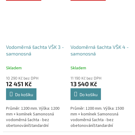
případné dotazy, či...
Vodoměrná šachta VŠK 3 -
Vodoměrná šachta VŠK 4 -
samonosná
samonosná
Skladem
Skladem
10 290 Kč bez DPH
11 190 Kč bez DPH
12 451 Kč
13 540 Kč
Do košíku
Do košíku
Průměr: 1200 mm. Výška: 1200
Průměr: 1200 mm. Výška: 1500
mm + komínek Samonosná
mm + komínek Samonosná
vodoměrná šachta - bez
vodoměrná šachta - bez
obetonováníStandardní
obetonováníStandardní
prostupy šachty DN32 (jiné na
prostupy šachty DN32 (jiné na