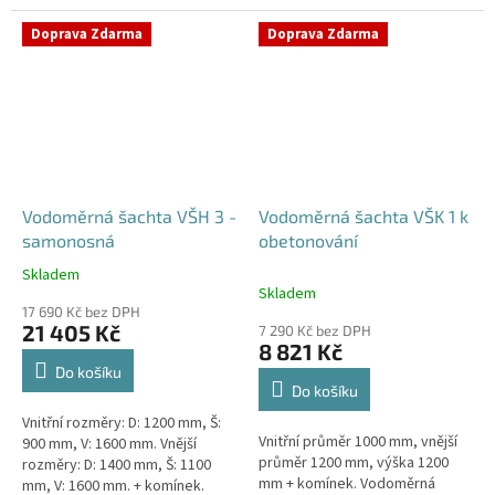
Samonosná vodoměrná šachta -
bez obetonováníStandardní...
bez obetonováníStandardní...
Doprava Zdarma
Doprava Zdarma
Vodoměrná šachta VŠH 3 -
Vodoměrná šachta VŠK 1 k
samonosná
obetonování
Skladem
Průměrné
Skladem
hodnocení
17 690 Kč bez DPH
produktu
21 405 Kč
7 290 Kč bez DPH
je
8 821 Kč
5,0
Do košíku
z
Do košíku
5
Vnitřní rozměry: D: 1200 mm, Š:
hvězdiček.
Vnitřní průměr 1000 mm, vnější
900 mm, V: 1600 mm. Vnější
průměr 1200 mm, výška 1200
rozměry: D: 1400 mm, Š: 1100
mm + komínek. Vodoměrná
mm, V: 1600 mm. + komínek.