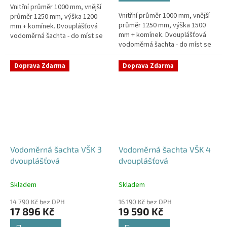
Vnitřní průměr 1000 mm, vnější
hvězdiček.
Vnitřní průměr 1000 mm, vnější
průměr 1250 mm, výška 1200
průměr 1250 mm, výška 1500
mm + komínek. Dvouplášťová
mm + komínek. Dvouplášťová
vodoměrná šachta - do míst se
vodoměrná šachta - do míst se
spodní vodou, pojízdná i pod
spodní vodou, pojízdná i pod
parkovací stáníStandardní...
parkovací stáníStandardní...
Doprava Zdarma
Doprava Zdarma
Vodoměrná šachta VŠK 3
Vodoměrná šachta VŠK 4
dvouplášťová
dvouplášťová
Skladem
Skladem
14 790 Kč bez DPH
16 190 Kč bez DPH
17 896 Kč
19 590 Kč