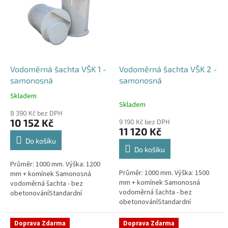
Vodoměrná šachta VŠK 1 -
Vodoměrná šachta VŠK 2 -
samonosná
samonosná
Skladem
Průměrné
Skladem
hodnocení
8 390 Kč bez DPH
produktu
10 152 Kč
9 190 Kč bez DPH
je
11 120 Kč
4,4
Do košíku
z
Do košíku
5
Průměr: 1000 mm. Výška: 1200
hvězdiček.
Průměr: 1000 mm. Výška: 1500
mm + komínek Samonosná
mm + komínek Samonosná
vodoměrná šachta - bez
vodoměrná šachta - bez
obetonováníStandardní
obetonováníStandardní
prostupy šachty DN32 (jiné na
prostupy šachty DN32 (jiné na
přání) Český výrobek! Pro
přání) Český výrobek! Pro
případné dotazy, či...
Doprava Zdarma
Doprava Zdarma