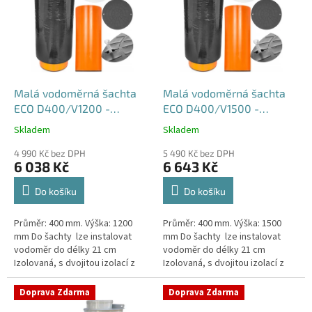
p
i
s
p
r
o
d
Malá vodoměrná šachta
Malá vodoměrná šachta
u
ECO D400/V1200 -
ECO D400/V1500 -
k
samonosná
samonosná
Skladem
Skladem
Průměrné
Průměrné
t
hodnocení
hodnocení
ů
4 990 Kč bez DPH
5 490 Kč bez DPH
produktu
produktu
6 038 Kč
6 643 Kč
je
je
4,5
4,6
Do košíku
Do košíku
z
z
5
5
Průměr: 400 mm. Výška: 1200
Průměr: 400 mm. Výška: 1500
hvězdiček.
hvězdiček.
mm Do šachty lze instalovat
mm Do šachty lze instalovat
vodoměr do délky 21 cm
vodoměr do délky 21 cm
Izolovaná, s dvojitou izolací z
Izolovaná, s dvojitou izolací z
tvrzeného
tvrzeného
polystyrenuSamonosná
polystyrenuSamonosná
Doprava Zdarma
Doprava Zdarma
vodoměrná šachta DN400 -...
vodoměrná šachta DN400 -...