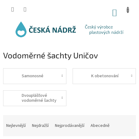
Přejít
na
NÁKUP
obsah
KOŠÍK
Vodoměrné šachty Uničov
Samonosné
K obetonování
Dvouplášťové
vodoměrné šachty
Ř
a
Nejlevnější
Nejdražší
Nejprodávanější
Abecedně
z
e