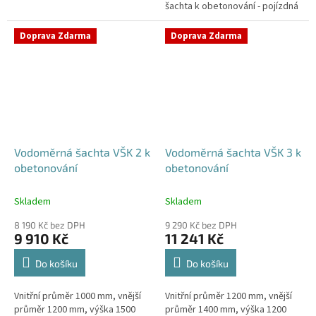
šachta k obetonování - pojízdná
Samonosná vodoměrná šachta -
i pod parkovací stáníStandardní
bez obetonováníStandardní...
prostupy šachty DN32 (jiné na...
Doprava Zdarma
Doprava Zdarma
Vodoměrná šachta VŠK 2 k
Vodoměrná šachta VŠK 3 k
obetonování
obetonování
Skladem
Skladem
8 190 Kč bez DPH
9 290 Kč bez DPH
9 910 Kč
11 241 Kč
Do košíku
Do košíku
Vnitřní průměr 1000 mm, vnější
Vnitřní průměr 1200 mm, vnější
průměr 1200 mm, výška 1500
průměr 1400 mm, výška 1200