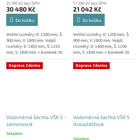
25 190 Kč bez DPH
17 390 Kč bez DPH
30 480 Kč
21 042 Kč
Do košíku
Do košíku
Vnitřní rozměry: D: 1200 mm, Š:
Vnitřní rozměry: D: 1200 mm, Š:
900 mm, V: 1800 mm. Vnější
900 mm, V: 1800 mm. Vnější
rozměry: D: 1450 mm, Š: 1150
rozměry: D: 1400 mm, Š: 1100
mm, V: 1800 mm. + komínek 30
mm, V: 1800 mm. + komínek 30
cm. Dvouplášťová vodoměrná
cm. Vodoměrná šachta k
šachta - do míst se spodní...
obetonování - pojízdná i pod...
Doprava Zdarma
Doprava Zdarma
Vodoměrná šachta VŠK 5 -
Vodoměrná šachta VŠK 5
samonosná
dvouplášťová
Skladem
Průměrné
Skladem