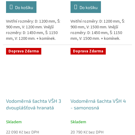
Do košíku
Do košíku
Vnitřní rozměry: D: 1200 mm, Š:
Vnitřní rozměry: D: 1200 mm, Š:
900 mm, V: 1200 mm. Vnější
900 mm, V: 1500 mm. Vnější
rozměry: D: 1450 mm, Š: 1150
rozměry: D: 1450 mm, Š: 1150
mm, V: 1200 mm. + komínek.
mm, V: 1500 mm. + komínek.
Dvouplášťová vodoměrná šachta
Dvouplášťová vodoměrná šachta
- do míst se spodní...
- do míst se spodní...
Doprava Zdarma
Doprava Zdarma
Vodoměrná šachta VŠH 3
Vodoměrná šachta VŠH 4
dvouplášťová hranatá
- samonosná
Skladem
Skladem
22 090 Kč bez DPH
20 790 Kč bez DPH