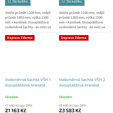
Do košíku
Do košíku
Vnitřní průměr 1200 mm, vnější
Vnitřní průměr 1200 mm, vnější
průměr 1450 mm, výška 1200
průměr 1450 mm, výška 1500
mm + komínek. Dvouplášťová
mm + komínek. Dvouplášťová
vodoměrná šachta - do míst se
vodoměrná šachta - do míst se
spodní vodou, pojízdná i pod
spodní vodou, pojízdná i pod
parkovací stáníStandardní...
parkovací stáníStandardní...
Doprava Zdarma
Doprava Zdarma
Vodoměrná šachta VŠH 1
Vodoměrná šachta VŠH 2
dvouplášťová hranatá
dvouplášťová hranatá
Skladem
Skladem
17 490 Kč bez DPH
19 490 Kč bez DPH
21 163 Kč
23 583 Kč