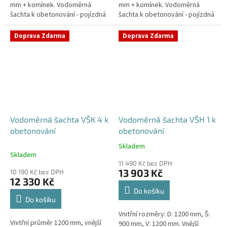
mm + komínek. Vodoměrná
mm + komínek. Vodoměrná
šachta k obetonování - pojízdná
šachta k obetonování - pojízdná
i pod parkovací stáníStandardní
i pod parkovací stáníStandardní
prostupy šachty DN32 (jiné na...
prostupy šachty DN32 (jiné na...
Doprava Zdarma
Doprava Zdarma
Vodoměrná šachta VŠK 4 k
Vodoměrná šachta VŠH 1 k
obetonování
obetonování
Skladem
Průměrné
Skladem
hodnocení
11 490 Kč bez DPH
produktu
13 903 Kč
10 190 Kč bez DPH
je
12 330 Kč
5,0
Do košíku
z
Do košíku
5
Vnitřní rozměry: D: 1200 mm, Š:
hvězdiček.
Vnitřní průměr 1200 mm, vnější
900 mm, V: 1200 mm. Vnější