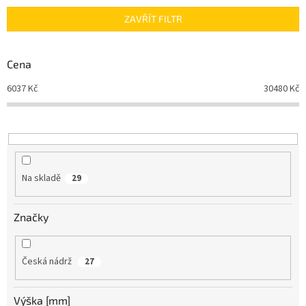
n
ZAVŘÍT FILTR
í
p
r
Cena
o
d
6037
Kč
30480
Kč
u
k
t
ů
Na skladě
29
Značky
Česká nádrž
27
Výška [mm]