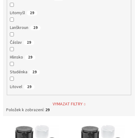
Litomyšl
29
Lanškroun
29
Čáslav
29
Hlinsko
29
Studénka
29
Litovel
29
VYMAZAT FILTRY
Položek k zobrazení:
29
V
ý