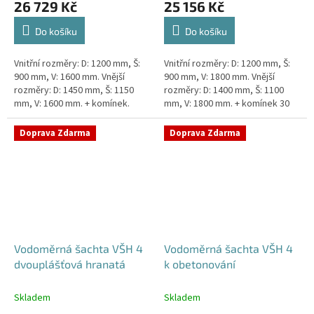
26 729 Kč
25 156 Kč
Do košíku
Do košíku
Vnitřní rozměry: D: 1200 mm, Š:
Vnitřní rozměry: D: 1200 mm, Š:
900 mm, V: 1600 mm. Vnější
900 mm, V: 1800 mm. Vnější
rozměry: D: 1450 mm, Š: 1150
rozměry: D: 1400 mm, Š: 1100
mm, V: 1600 mm. + komínek.
mm, V: 1800 mm. + komínek 30
Dvouplášťová vodoměrná šachta
cm. Šachta vhodná pro
- do míst se spodní...
požadavky Pražské
Doprava Zdarma
Doprava Zdarma
Vodárenské!...
Vodoměrná šachta VŠH 4
Vodoměrná šachta VŠH 4
dvouplášťová hranatá
k obetonování
Skladem
Skladem