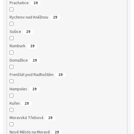
Prachatice
29
Rychnov nad Kněžnou
29
Sušice
29
Rumburk
29
Domažlice
29
Frenštát pod Radhoštěm
29
Humpolec
29
Kuřim
29
Moravská Třebová
29
Nové Město na Moravě
29