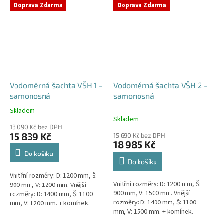
přání) Doba dodání 10-14 dní.
přání) Doba dodání 10-14 dní.
Doprava Zdarma
Doprava Zdarma
Český výrobek!...
Český výrobek!...
Vodoměrná šachta VŠH 1 -
Vodoměrná šachta VŠH 2 -
samonosná
samonosná
Skladem
Průměrné
Skladem
hodnocení
13 090 Kč bez DPH
produktu
15 839 Kč
15 690 Kč bez DPH
je
18 985 Kč
4,6
Do košíku
z
Do košíku
5
Vnitřní rozměry: D: 1200 mm, Š:
hvězdiček.
Vnitřní rozměry: D: 1200 mm, Š:
900 mm, V: 1200 mm. Vnější
900 mm, V: 1500 mm. Vnější
rozměry: D: 1400 mm, Š: 1100
rozměry: D: 1400 mm, Š: 1100
mm, V: 1200 mm. + komínek.
mm, V: 1500 mm. + komínek.
Samonosná vodoměrná šachta -