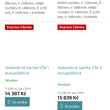
Vnitřní rozměry: D: 1200 mm, Š:
900 mm, V: 1500 mm. Vnější
900 mm, V: 1600 mm. Vnější
rozměry: D: 1400 mm, Š: 1100
rozměry: D: 1400 mm, Š: 1100
mm, V: 1500 mm. + komínek.
mm, V: 1600 mm. + komínek.
Vodoměrná šachta k
Vodoměrná šachta k
obetonování - pojízdná i pod...
obetonování - pojízdná i pod...
Doprava Zdarma
Doprava Zdarma
Vodoměrná šachta VŠK 1
Vodoměrná šachta VŠK 2
dvouplášťová
dvouplášťová
Skladem
Průměrné
Skladem
hodnocení
11 890 Kč bez DPH
produktu
14 387 Kč
13 090 Kč bez DPH
je
15 839 Kč
4,8
Do košíku
z
Do košíku
5