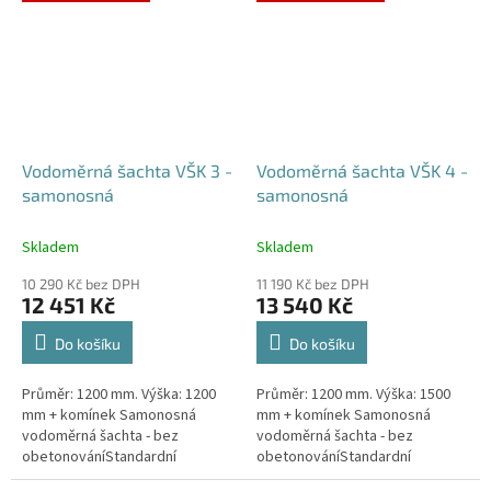
případné dotazy, či...
Vodoměrná šachta VŠK 3 -
Vodoměrná šachta VŠK 4 -
samonosná
samonosná
Skladem
Skladem
10 290 Kč bez DPH
11 190 Kč bez DPH
12 451 Kč
13 540 Kč
Do košíku
Do košíku
Průměr: 1200 mm. Výška: 1200
Průměr: 1200 mm. Výška: 1500
mm + komínek Samonosná
mm + komínek Samonosná
vodoměrná šachta - bez
vodoměrná šachta - bez
obetonováníStandardní
obetonováníStandardní
prostupy šachty DN32 (jiné na
prostupy šachty DN32 (jiné na