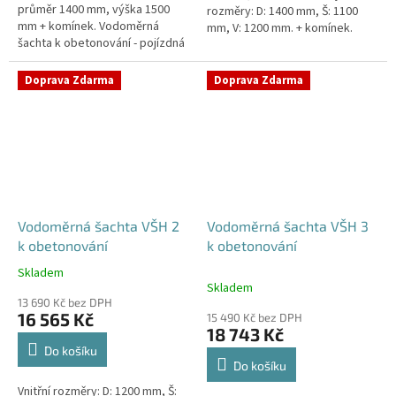
průměr 1400 mm, výška 1500
rozměry: D: 1400 mm, Š: 1100
mm + komínek. Vodoměrná
mm, V: 1200 mm. + komínek.
šachta k obetonování - pojízdná
Vodoměrná šachta k
i pod parkovací stáníStandardní
obetonování - pojízdná i pod...
prostupy šachty DN32 (jiné na...
Doprava Zdarma
Doprava Zdarma
Vodoměrná šachta VŠH 2
Vodoměrná šachta VŠH 3
k obetonování
k obetonování
Skladem
Průměrné
Skladem
hodnocení
13 690 Kč bez DPH
produktu
16 565 Kč
15 490 Kč bez DPH
je
18 743 Kč
5,0
Do košíku
z
Do košíku
5
Vnitřní rozměry: D: 1200 mm, Š:
hvězdiček.