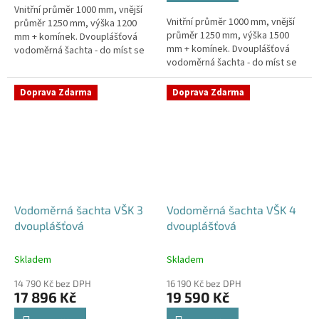
Vnitřní průměr 1000 mm, vnější
hvězdiček.
Vnitřní průměr 1000 mm, vnější
průměr 1250 mm, výška 1200
průměr 1250 mm, výška 1500
mm + komínek. Dvouplášťová
mm + komínek. Dvouplášťová
vodoměrná šachta - do míst se
vodoměrná šachta - do míst se
spodní vodou, pojízdná i pod
spodní vodou, pojízdná i pod
parkovací stáníStandardní...
parkovací stáníStandardní...
Doprava Zdarma
Doprava Zdarma
Vodoměrná šachta VŠK 3
Vodoměrná šachta VŠK 4
dvouplášťová
dvouplášťová
Skladem
Skladem
14 790 Kč bez DPH
16 190 Kč bez DPH
17 896 Kč
19 590 Kč