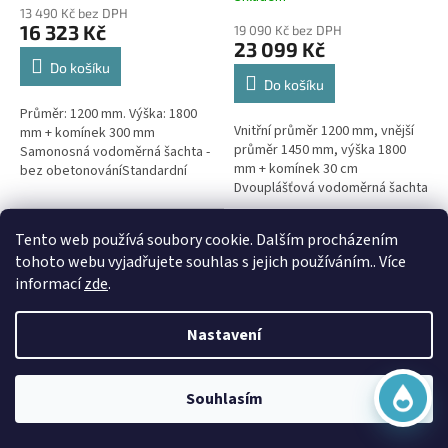
hodnocení
13 490 Kč bez DPH
produktu
16 323 Kč
19 090 Kč bez DPH
je
23 099 Kč
5,0
Do košíku
z
Do košíku
5
Průměr: 1200 mm. Výška: 1800
hvězdiček.
Vnitřní průměr 1200 mm, vnější
mm + komínek 300 mm
průměr 1450 mm, výška 1800
Samonosná vodoměrná šachta -
mm + komínek 30 cm
bez obetonováníStandardní
Dvouplášťová vodoměrná šachta
prostupy šachty DN32 (jiné na
- do míst se spodní
přání) Doba dodání 10-14 dní.
vodou, pojízdná i pod
Virtuální asistent
Šachta...
Doprava Zdarma
Tento web používá soubory cookie. Dalším procházením
parkovací...
Online
tohoto webu vyjadřujete souhlas s jejich používáním.. Více
informací
zde
.
Nastavení
Začít konverzaci
Vodoměrná šachta VŠK 5 k
Souhlasím
obetonování