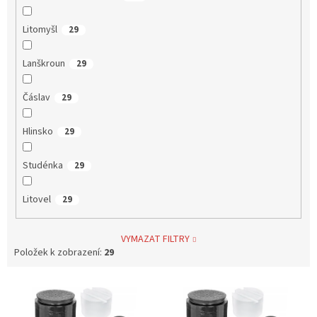
Litomyšl
29
Lanškroun
29
Čáslav
29
Hlinsko
29
Studénka
29
Litovel
29
VYMAZAT FILTRY
Položek k zobrazení:
29
V
ý