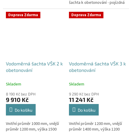
šachta k obetonování - pojízdná
Samonosná vodoměrná šachta -
i pod parkovací stáníStandardní
bez obetonováníStandardní...
prostupy šachty DN32 (jiné na...
Doprava Zdarma
Doprava Zdarma
Vodoměrná šachta VŠK 2 k
Vodoměrná šachta VŠK 3 k
obetonování
obetonování
Skladem
Skladem
8 190 Kč bez DPH
9 290 Kč bez DPH
9 910 Kč
11 241 Kč
Do košíku
Do košíku
Vnitřní průměr 1000 mm, vnější
Vnitřní průměr 1200 mm, vnější
průměr 1200 mm, výška 1500
průměr 1400 mm, výška 1200