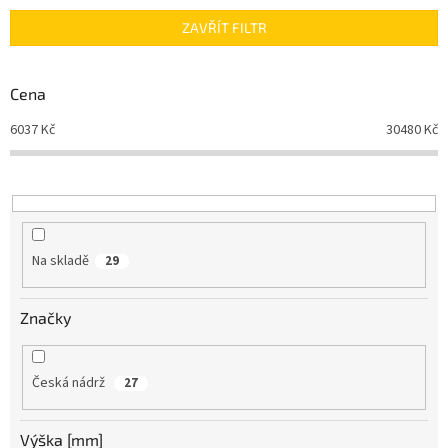
n
ZAVŘÍT FILTR
í
p
r
Cena
o
d
6037
Kč
30480
Kč
u
k
t
ů
Na skladě
29
Značky
Česká nádrž
27
Výška [mm]