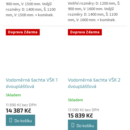
Vnitřní rozměry: D: 1200 mm, Š:
900 mm, V: 1500 mm. Vnější
900 mm, V: 1600 mm. Vnější
rozměry: D: 1400 mm, Š: 1100
rozměry: D: 1400 mm, Š: 1100
mm, V: 1500 mm. + komínek.
mm, V: 1600 mm. + komínek.
Vodoměrná šachta k
Vodoměrná šachta k
obetonování - pojízdná i pod...
obetonování - pojízdná i pod...
Doprava Zdarma
Doprava Zdarma
Vodoměrná šachta VŠK 1
Vodoměrná šachta VŠK 2
dvouplášťová
dvouplášťová
Skladem
Průměrné
Skladem
hodnocení
11 890 Kč bez DPH
produktu
14 387 Kč
13 090 Kč bez DPH
je
15 839 Kč
4,8
Do košíku
z
Do košíku
5