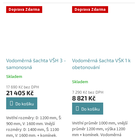
Samonosná vodoměrná šachta -
bez obetonováníStandardní...
bez obetonováníStandardní...
Doprava Zdarma
Doprava Zdarma
Vodoměrná šachta VŠH 3 -
Vodoměrná šachta VŠK 1 k
samonosná
obetonování
Skladem
Průměrné
Skladem
hodnocení
17 690 Kč bez DPH
produktu
21 405 Kč
7 290 Kč bez DPH
je
8 821 Kč
5,0
Do košíku
z
Do košíku
5
Vnitřní rozměry: D: 1200 mm, Š:
hvězdiček.
Vnitřní průměr 1000 mm, vnější
900 mm, V: 1600 mm. Vnější
průměr 1200 mm, výška 1200
rozměry: D: 1400 mm, Š: 1100
mm + komínek. Vodoměrná
mm, V: 1600 mm. + komínek.