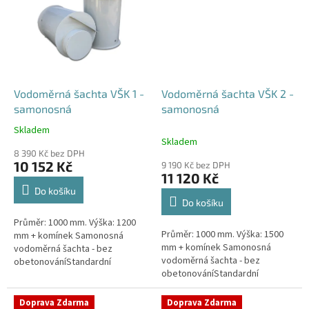
Vodoměrná šachta VŠK 1 -
Vodoměrná šachta VŠK 2 -
samonosná
samonosná
Skladem
Průměrné
Skladem
hodnocení
8 390 Kč bez DPH
produktu
10 152 Kč
9 190 Kč bez DPH
je
11 120 Kč
4,4
Do košíku
z
Do košíku
5
Průměr: 1000 mm. Výška: 1200
hvězdiček.
Průměr: 1000 mm. Výška: 1500
mm + komínek Samonosná
mm + komínek Samonosná
vodoměrná šachta - bez
vodoměrná šachta - bez
obetonováníStandardní
obetonováníStandardní
prostupy šachty DN32 (jiné na
prostupy šachty DN32 (jiné na
přání) Český výrobek! Pro
přání) Český výrobek! Pro
případné dotazy, či...
Doprava Zdarma
Doprava Zdarma