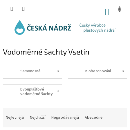
Přejít
na
NÁKUP
obsah
KOŠÍK
Vodoměrné šachty Vsetín
Samonosné
K obetonování
Dvouplášťové
vodoměrné šachty
Ř
a
Nejlevnější
Nejdražší
Nejprodávanější
Abecedně
z
e