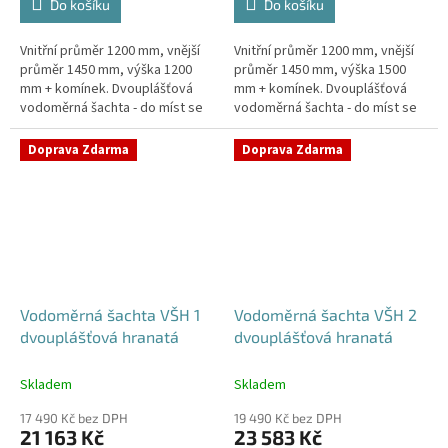
Do košíku
Do košíku
Vnitřní průměr 1200 mm, vnější
Vnitřní průměr 1200 mm, vnější
průměr 1450 mm, výška 1200
průměr 1450 mm, výška 1500
mm + komínek. Dvouplášťová
mm + komínek. Dvouplášťová
vodoměrná šachta - do míst se
vodoměrná šachta - do míst se
spodní vodou, pojízdná i pod
spodní vodou, pojízdná i pod
parkovací stáníStandardní...
parkovací stáníStandardní...
Doprava Zdarma
Doprava Zdarma
Vodoměrná šachta VŠH 1
Vodoměrná šachta VŠH 2
dvouplášťová hranatá
dvouplášťová hranatá
Skladem
Skladem
17 490 Kč bez DPH
19 490 Kč bez DPH
21 163 Kč
23 583 Kč