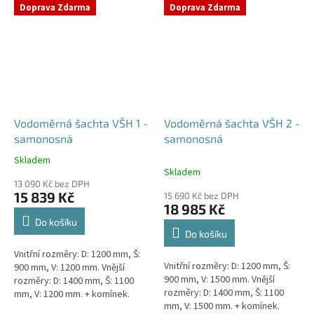
přání) Doba dodání 10-14 dní.
přání) Doba dodání 10-14 dní.
Doprava Zdarma
Doprava Zdarma
Český výrobek!...
Český výrobek!...
Vodoměrná šachta VŠH 1 -
Vodoměrná šachta VŠH 2 -
samonosná
samonosná
Skladem
Průměrné
Skladem
hodnocení
13 090 Kč bez DPH
produktu
15 839 Kč
15 690 Kč bez DPH
je
18 985 Kč
4,6
Do košíku
z
Do košíku
5
Vnitřní rozměry: D: 1200 mm, Š:
hvězdiček.
Vnitřní rozměry: D: 1200 mm, Š:
900 mm, V: 1200 mm. Vnější
900 mm, V: 1500 mm. Vnější
rozměry: D: 1400 mm, Š: 1100
rozměry: D: 1400 mm, Š: 1100
mm, V: 1200 mm. + komínek.
mm, V: 1500 mm. + komínek.
Samonosná vodoměrná šachta -