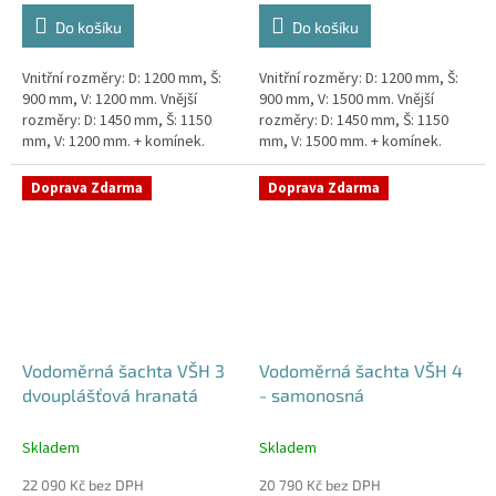
Do košíku
Do košíku
Vnitřní rozměry: D: 1200 mm, Š:
Vnitřní rozměry: D: 1200 mm, Š:
900 mm, V: 1200 mm. Vnější
900 mm, V: 1500 mm. Vnější
rozměry: D: 1450 mm, Š: 1150
rozměry: D: 1450 mm, Š: 1150
mm, V: 1200 mm. + komínek.
mm, V: 1500 mm. + komínek.
Dvouplášťová vodoměrná šachta
Dvouplášťová vodoměrná šachta
- do míst se spodní...
- do míst se spodní...
Doprava Zdarma
Doprava Zdarma
Vodoměrná šachta VŠH 3
Vodoměrná šachta VŠH 4
dvouplášťová hranatá
- samonosná
Skladem
Skladem
22 090 Kč bez DPH
20 790 Kč bez DPH