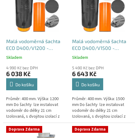
p
i
s
p
r
o
d
Malá vodoměrná šachta
Malá vodoměrná šachta
u
ECO D400/V1200 -
ECO D400/V1500 -
k
samonosná
samonosná
Skladem
Skladem
Průměrné
Průměrné
t
hodnocení
hodnocení
ů
4 990 Kč bez DPH
5 490 Kč bez DPH
produktu
produktu
6 038 Kč
6 643 Kč
je
je
4,5
4,6
Do košíku
Do košíku
z
z
5
5
Průměr: 400 mm. Výška: 1200
Průměr: 400 mm. Výška: 1500
hvězdiček.
hvězdiček.
mm Do šachty lze instalovat
mm Do šachty lze instalovat
vodoměr do délky 21 cm
vodoměr do délky 21 cm
Izolovaná, s dvojitou izolací z
Izolovaná, s dvojitou izolací z
tvrzeného
tvrzeného
polystyrenuSamonosná
polystyrenuSamonosná
Doprava Zdarma
Doprava Zdarma
vodoměrná šachta DN400 -...
vodoměrná šachta DN400 -...