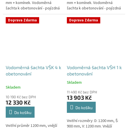
mm + komínek. Vodoměrná
mm + komínek. Vodoměrná
šachta k obetonování - pojízdná
šachta k obetonování - pojízdná
i pod parkovací stáníStandardní
i pod parkovací stáníStandardní
prostupy šachty DN32 (jiné na...
prostupy šachty DN32 (jiné na...
Doprava Zdarma
Doprava Zdarma
Vodoměrná šachta VŠK 4 k
Vodoměrná šachta VŠH 1 k
obetonování
obetonování
Skladem
Průměrné
Skladem
hodnocení
11 490 Kč bez DPH
produktu
13 903 Kč
10 190 Kč bez DPH
je
12 330 Kč
5,0
Do košíku
z
Do košíku
5
Vnitřní rozměry: D: 1200 mm, Š:
hvězdiček.
Vnitřní průměr 1200 mm, vnější
900 mm, V: 1200 mm. Vnější