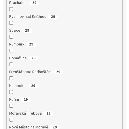
Prachatice
29
Rychnov nad Kněžnou
29
Sušice
29
Rumburk
29
Domažlice
29
Frenštát pod Radhoštěm
29
Humpolec
29
Kuřim
29
Moravská Třebová
29
Nové Město na Moravě
29