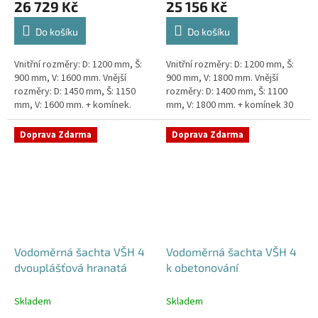
26 729 Kč
25 156 Kč
Do košíku
Do košíku
Vnitřní rozměry: D: 1200 mm, Š:
Vnitřní rozměry: D: 1200 mm, Š:
900 mm, V: 1600 mm. Vnější
900 mm, V: 1800 mm. Vnější
rozměry: D: 1450 mm, Š: 1150
rozměry: D: 1400 mm, Š: 1100
mm, V: 1600 mm. + komínek.
mm, V: 1800 mm. + komínek 30
Dvouplášťová vodoměrná šachta
cm. Šachta vhodná pro
- do míst se spodní...
požadavky Pražské
Doprava Zdarma
Doprava Zdarma
Vodárenské!...
Vodoměrná šachta VŠH 4
Vodoměrná šachta VŠH 4
dvouplášťová hranatá
k obetonování
Skladem
Skladem