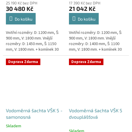
25 190 Kč bez DPH
17 390 Kč bez DPH
30 480 Kč
21 042 Kč
Do košíku
Do košíku
Vnitřní rozměry: D: 1200 mm, Š:
Vnitřní rozměry: D: 1200 mm, Š:
900 mm, V: 1800 mm. Vnější
900 mm, V: 1800 mm. Vnější
rozměry: D: 1450 mm, Š: 1150
rozměry: D: 1400 mm, Š: 1100
mm, V: 1800 mm. + komínek 30
mm, V: 1800 mm. + komínek 30
cm. Dvouplášťová vodoměrná
cm. Vodoměrná šachta k
šachta - do míst se spodní...
obetonování - pojízdná i pod...
Doprava Zdarma
Doprava Zdarma
Vodoměrná šachta VŠK 5 -
Vodoměrná šachta VŠK 5
samonosná
dvouplášťová
Skladem
Průměrné
Skladem