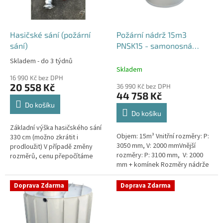
p
r
o
d
Hasičské sání (požární
Požární nádrž 15m3
u
sání)
PNSK15 - samonosná
k
kruhová
Skladem - do 3 týdnů
Průměrné
t
Skladem
hodnocení
ů
16 990 Kč bez DPH
produktu
20 558 Kč
36 990 Kč bez DPH
je
44 758 Kč
4,2
Do košíku
z
Do košíku
5
Základní výška hasičského sání
hvězdiček.
Objem: 15m³ Vnitřní rozměry: P:
330 cm (možno zkrátit i
3050 mm, V: 2000 mmVnější
prodloužit) V případě změny
rozměry: P: 3100 mm, V: 2000
rozměrů, cenu přepočítáme
mm + komínek Rozměry nádrže
individuálně.
možno jakkoliv upravit -
vyrobíme nádrž na míru!Nádrž...
Doprava Zdarma
Doprava Zdarma