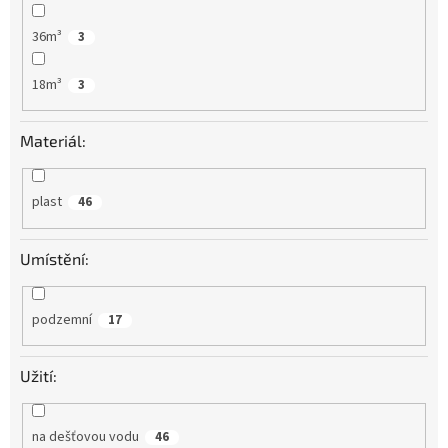
36m³
3
18m³
3
Materiál:
plast
46
Umístění:
podzemní
17
Užití:
na dešťovou vodu
46