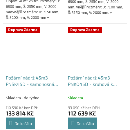
Objem: 40m³ Vnitřní rozměry: D:
6900 mm, Š: 2950 mm, V: 2000
6900 mm, Š: 2950 mm, V: 2000
mm. Vnější rozměry: D: 7100 mm,
mmVnější rozměry: D: 7150 mm,
Š: 3150 mm, V: 2000 mm. +
Š: 3200 mm, V: 2000 mm +
komínek Běžná doba dodání 2-3
komínek Běžná doba dodání 2-3
týdny od objednávky....
týdny od objednávky. Rozměry...
Doprava Zdarma
Doprava Zdarma
Požární nádrž 45m3
Požární nádrž 45m3
PNSK45D - samonosná
PNKO45D - kruhová k
kruhová (3*15m3)
obetonování (3*15m3)
Skladem - do týdne
Skladem
110 590 Kč bez DPH
93 090 Kč bez DPH
133 814 Kč
112 639 Kč
Do košíku
Do košíku