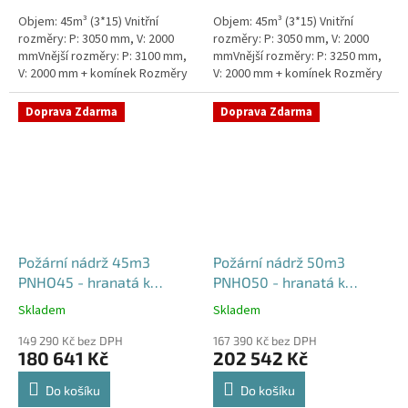
Objem: 45m³ (3*15) Vnitřní
Objem: 45m³ (3*15) Vnitřní
rozměry: P: 3050 mm, V: 2000
rozměry: P: 3050 mm, V: 2000
mmVnější rozměry: P: 3100 mm,
mmVnější rozměry: P: 3250 mm,
V: 2000 mm + komínek Rozměry
V: 2000 mm + komínek Rozměry
nádrže možno jakkoliv upravit -
nádrže možno jakkoliv upravit -
vyrobíme nádrž na...
vyrobíme nádrž na...
Doprava Zdarma
Doprava Zdarma
Požární nádrž 45m3
Požární nádrž 50m3
PNHO45 - hranatá k
PNHO50 - hranatá k
obetonování
obetonování
Skladem
Skladem
Průměrné
Průměrné
hodnocení
hodnocení
149 290 Kč bez DPH
167 390 Kč bez DPH
produktu
produktu
180 641 Kč
202 542 Kč
je
je
5,0
5,0
Do košíku
Do košíku
z
z