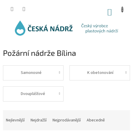
Přejít
na
NÁKUP
obsah
KOŠÍK
Požární nádrže Bílina
Samonosné
K obetonování
Dvouplášťové
Ř
a
Nejlevnější
Nejdražší
Nejprodávanější
Abecedně
z
e