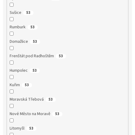
Sušice
53
Rumburk
53
Domažlice
53
Frenštát pod Radhoštěm
53
Humpolec
53
Kuřim
53
Moravská Třebová
53
Nové Město na Moravě
53
Litomyšl
53