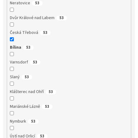
Neratovice
53
Dvůr Králové nad Labem
53
Česká Třebová
53
Bílina
53
Varnsdorf
53
Slaný
53
Klášterec nad Ohří
53
Mariánské Lázně
53
Nymburk
53
Ústí nad Orlicí
53