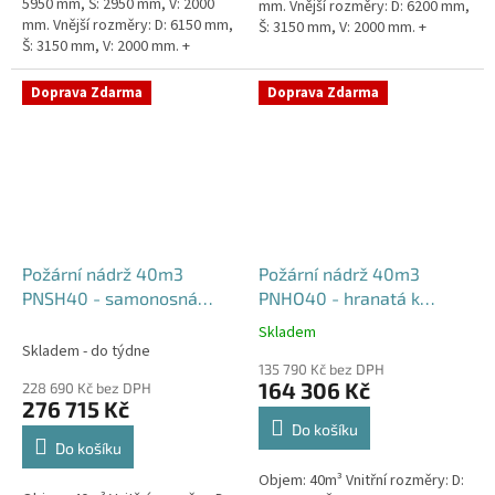
5950 mm, Š: 2950 mm, V: 2000
mm. Vnější rozměry: D: 6200 mm,
mm. Vnější rozměry: D: 6150 mm,
Š: 3150 mm, V: 2000 mm. +
Š: 3150 mm, V: 2000 mm. +
komínek Běžná doba dodání 2-3
komínek. Běžná doba dodání 2-3
týdny od objednávky....
týdny od objednávky....
Doprava Zdarma
Doprava Zdarma
Požární nádrž 40m3
Požární nádrž 40m3
PNSH40 - samonosná
PNHO40 - hranatá k
hranatá
obetonování
Skladem
Průměrné
Skladem - do týdne
hodnocení
135 790 Kč bez DPH
produktu
164 306 Kč
228 690 Kč bez DPH
je
276 715 Kč
5,0
Do košíku
z
Do košíku
5
Objem: 40m³ Vnitřní rozměry: D:
hvězdiček.