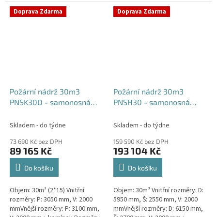
komínek Běžná doba dodání 2-3
týdny od objednávky....
týdny od objednávky. Rozměry...
Doprava Zdarma
Doprava Zdarma
Požární nádrž 30m3
Požární nádrž 30m3
PNSK30D - samonosná
PNSH30 - samonosná
kruhová (2*15m3)
hranatá
Skladem - do týdne
Skladem - do týdne
73 690 Kč bez DPH
159 590 Kč bez DPH
89 165 Kč
193 104 Kč
Do košíku
Do košíku
Objem: 30m³ (2*15) Vnitřní
Objem: 30m³ Vnitřní rozměry: D:
rozměry: P: 3050 mm, V: 2000
5950 mm, Š: 2550 mm, V: 2000
mmVnější rozměry: P: 3100 mm,
mmVnější rozměry: D: 6150 mm,