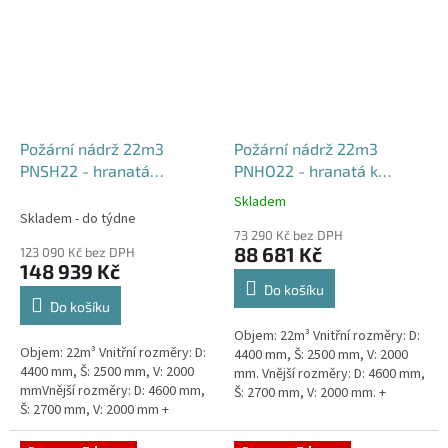
Požární nádrž 22m3
Požární nádrž 22m3
PNSH22 - hranatá
PNHO22 - hranatá k
samonosná
obetonování
Skladem
Průměrné
Skladem - do týdne
hodnocení
73 290 Kč bez DPH
produktu
88 681 Kč
123 090 Kč bez DPH
je
148 939 Kč
5,0
Do košíku
z
Do košíku
5
Objem: 22m³ Vnitřní rozměry: D:
hvězdiček.
Objem: 22m³ Vnitřní rozměry: D:
4400 mm, Š: 2500 mm, V: 2000
4400 mm, Š: 2500 mm, V: 2000
mm. Vnější rozměry: D: 4600 mm,
mmVnější rozměry: D: 4600 mm,
Š: 2700 mm, V: 2000 mm. +
Š: 2700 mm, V: 2000 mm +
komínek Běžná doba dodání 2-3
komínek Běžná doba dodání 2-3
týdny od objednávky....