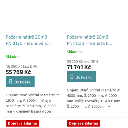
Požární nádrž 20m3
Požární nádrž 20m3
PNKO20 - kruhová k
PNHO20 - hranatá k
obetonování
obetonování
Skladem
Průměrné
400x250x200
Skladem
hodnocení
59 290 Kč bez DPH
produktu
71 741 Kč
46 090 Kč bez DPH
je
55 769 Kč
5,0
Do košíku
z
Do košíku
5
Objem: 20m³ Vnitřní rozměry: D:
hvězdiček.
Objem: 20m³ Vnitřní rozměry: P:
4000 mm, Š: 2500 mm, V: 2000
2950 mm, V: 3000 mmVnější
mm. Vnější rozměry: D: 4200 mm,
rozměry: P: 3150 mm, V: 3000
Š: 2700 mm, V: 2000 mm. +
mm + komínek Běžná doba
komínek Běžná doba dodání 2-3
dodání 2-3 týdny od objednávky.
týdny od objednávky....
Rozměry nádrže možno...
Doprava Zdarma
Doprava Zdarma