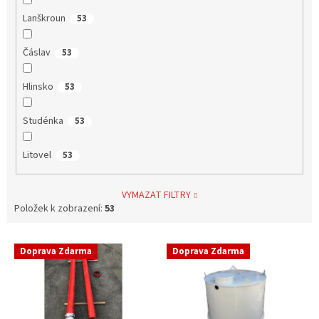
Lanškroun
53
Čáslav
53
Hlinsko
53
Studénka
53
Litovel
53
VYMAZAT FILTRY
Položek k zobrazení:
53
V
Doprava Zdarma
Doprava Zdarma
ý
p
i
s