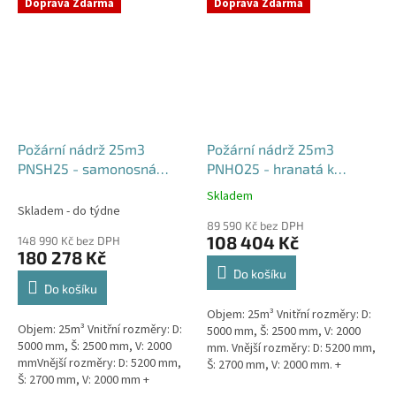
týdny od objednávky. Rozměry...
Doprava Zdarma
Doprava Zdarma
Požární nádrž 25m3
Požární nádrž 25m3
PNSH25 - samonosná
PNHO25 - hranatá k
hranatá
obetonování
Skladem
Průměrné
Skladem - do týdne
hodnocení
89 590 Kč bez DPH
produktu
108 404 Kč
148 990 Kč bez DPH
je
180 278 Kč
5,0
Do košíku
z
Do košíku
5
Objem: 25m³ Vnitřní rozměry: D:
hvězdiček.
Objem: 25m³ Vnitřní rozměry: D:
5000 mm, Š: 2500 mm, V: 2000
5000 mm, Š: 2500 mm, V: 2000
mm. Vnější rozměry: D: 5200 mm,
mmVnější rozměry: D: 5200 mm,
Š: 2700 mm, V: 2000 mm. +
Š: 2700 mm, V: 2000 mm +
komínek Běžná doba dodání 2-3