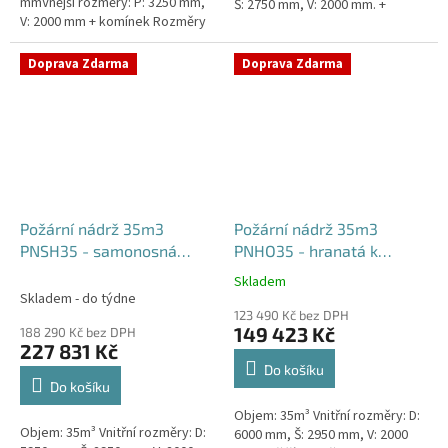
mmVnější rozměry: P: 3250 mm,
Š: 2750 mm, V: 2000 mm. +
V: 2000 mm + komínek Rozměry
komínek Běžná doba dodání 2-3
nádrže možno jakkoliv upravit -
týdny od objednávky....
vyrobíme nádrž na...
Doprava Zdarma
Doprava Zdarma
Požární nádrž 35m3
Požární nádrž 35m3
PNSH35 - samonosná
PNHO35 - hranatá k
hranatá
obetonování
Skladem
Průměrné
Skladem - do týdne
hodnocení
123 490 Kč bez DPH
produktu
149 423 Kč
188 290 Kč bez DPH
je
227 831 Kč
5,0
Do košíku
z
Do košíku
5
Objem: 35m³ Vnitřní rozměry: D:
hvězdiček.
Objem: 35m³ Vnitřní rozměry: D:
6000 mm, Š: 2950 mm, V: 2000