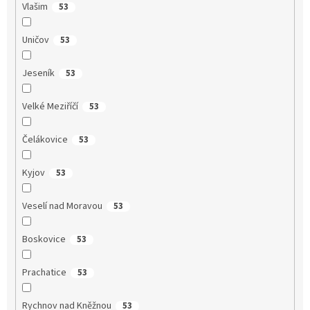
Vlašim
53
Uničov
53
Jeseník
53
Velké Meziříčí
53
Čelákovice
53
Kyjov
53
Veselí nad Moravou
53
Boskovice
53
Prachatice
53
Rychnov nad Kněžnou
53