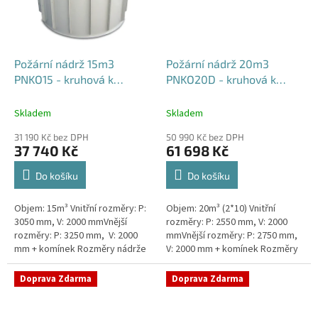
Požární nádrž 15m3
Požární nádrž 20m3
PNKO15 - kruhová k
PNKO20D - kruhová k
obetonování
obetonování (2*10m3)
Skladem
Skladem
31 190 Kč bez DPH
50 990 Kč bez DPH
37 740 Kč
61 698 Kč
Do košíku
Do košíku
Objem: 15m³ Vnitřní rozměry: P:
Objem: 20m³ (2*10) Vnitřní
3050 mm, V: 2000 mmVnější
rozměry: P: 2550 mm, V: 2000
rozměry: P: 3250 mm, V: 2000
mmVnější rozměry: P: 2750 mm,
mm + komínek Rozměry nádrže
V: 2000 mm + komínek Rozměry
možno jakkoliv upravit -
nádrže možno jakkoliv upravit -
vyrobíme nádrž na míru!Nádrž...
vyrobíme nádrž na...
Doprava Zdarma
Doprava Zdarma