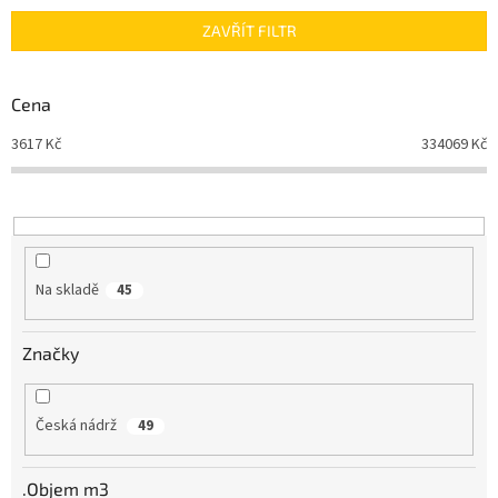
n
ZAVŘÍT FILTR
í
p
r
Cena
o
d
3617
Kč
334069
Kč
u
k
t
ů
Na skladě
45
Značky
Česká nádrž
49
.Objem m3