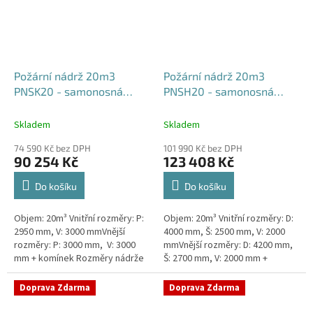
Požární nádrž 20m3
Požární nádrž 20m3
PNSK20 - samonosná
PNSH20 - samonosná
kruhová
hranatá 400x250x200
Skladem
Skladem
74 590 Kč bez DPH
101 990 Kč bez DPH
90 254 Kč
123 408 Kč
Do košíku
Do košíku
Objem: 20m³ Vnitřní rozměry: P:
Objem: 20m³ Vnitřní rozměry: D:
2950 mm, V: 3000 mmVnější
4000 mm, Š: 2500 mm, V: 2000
rozměry: P: 3000 mm, V: 3000
mmVnější rozměry: D: 4200 mm,
mm + komínek Rozměry nádrže
Š: 2700 mm, V: 2000 mm +
možno jakkoliv upravit -
komínek Běžná doba dodání 2-3
vyrobíme nádrž na míru!Nádrž...
týdny od objednávky. Rozměry...
Doprava Zdarma
Doprava Zdarma