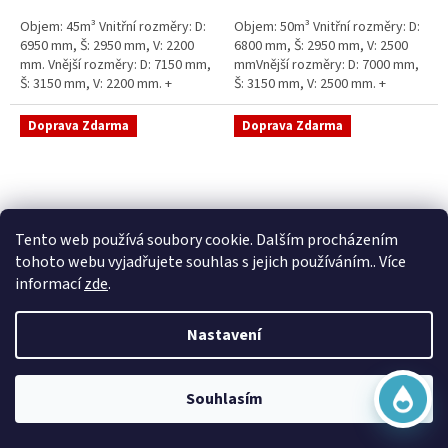
5
5
Objem: 45m³ Vnitřní rozměry: D:
Objem: 50m³ Vnitřní rozměry: D:
hvězdiček.
hvězdiček.
6950 mm, Š: 2950 mm, V: 2200
6800 mm, Š: 2950 mm, V: 2500
mm. Vnější rozměry: D: 7150 mm,
mmVnější rozměry: D: 7000 mm,
Š: 3150 mm, V: 2200 mm. +
Š: 3150 mm, V: 2500 mm. +
komínek Běžná doba dodání 2-3
komínek Běžná doba dodání 2-3
týdny od objednávky....
týdny od objednávky. Rozměry...
Doprava Zdarma
Doprava Zdarma
Virtuální asistent
Tento web používá soubory cookie. Dalším procházením
Online
tohoto webu vyjadřujete souhlas s jejich používáním.. Více
informací
zde
.
Sací šachta samonosná
Sací šachta k obetonování
Nastavení
Začít konverzaci
Skladem
Průměrné
Skladem
hodnocení
20 790 Kč bez DPH
produktu
25 156 Kč
15 390 Kč bez DPH
Souhlasím
je
18 622 Kč
5,0
Do košíku
z