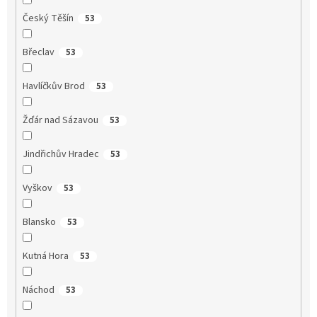
Český Těšín
53
Břeclav
53
Havlíčkův Brod
53
Žďár nad Sázavou
53
Jindřichův Hradec
53
Vyškov
53
Blansko
53
Kutná Hora
53
Náchod
53