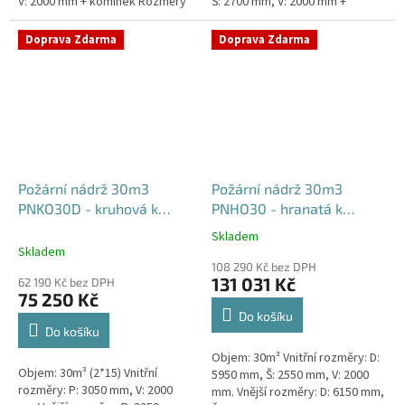
V: 2000 mm + komínek Rozměry
Š: 2700 mm, V: 2000 mm +
nádrže možno jakkoliv upravit -
komínek Běžná doba dodání 2-3
vyrobíme nádrž na...
týdny od objednávky. Rozměry...
Doprava Zdarma
Doprava Zdarma
Požární nádrž 30m3
Požární nádrž 30m3
PNKO30D - kruhová k
PNHO30 - hranatá k
obetonování (2*15m3)
obetonování
Skladem
Průměrné
Skladem
hodnocení
108 290 Kč bez DPH
produktu
131 031 Kč
62 190 Kč bez DPH
je
75 250 Kč
5,0
Do košíku
z
Do košíku
5
Objem: 30m³ Vnitřní rozměry: D:
hvězdiček.
Objem: 30m³ (2*15) Vnitřní
5950 mm, Š: 2550 mm, V: 2000
rozměry: P: 3050 mm, V: 2000
mm. Vnější rozměry: D: 6150 mm,