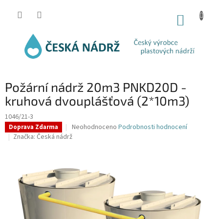
Přejít
na
NÁKUP
obsah
KOŠÍK
Požární nádrž 20m3 PNKD20D -
kruhová dvouplášťová (2*10m3)
1046/21-3
Průměrné
Neohodnoceno
Podrobnosti hodnocení
Doprava Zdarma
hodnocení
Značka:
Česká nádrž
produktu
je
0,0
z
5
hvězdiček.