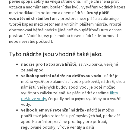
pevně spojí s žebry na vnější straně dna. Tím je chráněna proti
vztlaku a nadměrnému boulení dna kvůli vytváření vodních kapes
mezi podkladním betonem a dnem nádrže.
Druhý plášť
vodotěsně chrání beton
v prostoru mezi plášti a zabraňuje
tvorbě kapes mezi betonem a vnitřním pláštěm nádrže. Prosté
obetonování běžné nádrže (jiné než dvouplášťové) tuto ochranu
postrádá. Vodní kapsy pak mohou časem nádrž zdeformovat
nebo nevratně poškodit.
Tyto nádrže jsou vhodné také jako:
nádrže pro fotbalová hřiště
, zálivku parků, veřejné
zeleně apod.
velkokapacitní nádrže na dešťovou vodu
- nádrž je
možno využít pro akumulací vod z parkovišť, nádraží, ulic a
náměstí, veřejných budov apod. Vodu je poté možno
využít pro zálivku zeleně. Na přání nádrž osadíme
filtry
dešťové vody
, čerpadly nebo jinými systémy pro využití
vody.
velkoobjemové retenční nádrže
- nádrž je možno
použít také jako retenční u průmyslových hal, parkovišť
apod. Na přání připravíme prostupy pro potrubí,
regulované odtoky, vírové ventily a další