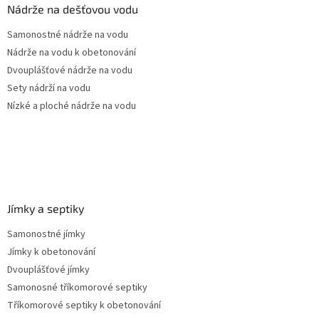
a
Nádrže na dešťovou vodu
t
Samonostné nádrže na vodu
í
Nádrže na vodu k obetonování
Dvouplášťové nádrže na vodu
Sety nádrží na vodu
Nízké a ploché nádrže na vodu
Jímky a septiky
Samonostné jímky
Jímky k obetonování
Dvouplášťové jímky
Samonosné tříkomorové septiky
Tříkomorové septiky k obetonování