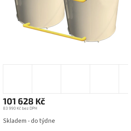
101 628 Kč
83 990 Kč bez DPH
Měrná
Skladem - do týdne
cena: