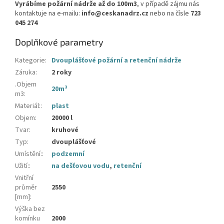
Vyrábíme požární nádrže až do 100m3
, v případě zájmu nás
kontaktuje na e-mailu:
info@ceskanadrz.cz
nebo na čísle
723
045 274
Doplňkové parametry
Kategorie
:
Dvouplášťové požární a retenční nádrže
Záruka
:
2 roky
.Objem
20m³
m3
:
Materiál:
:
plast
Objem
:
20000 l
Tvar
:
kruhové
Typ
:
dvouplášťové
Umístění:
:
podzemní
Užití:
:
na dešťovou vodu
,
retenční
Vnitřní
průměr
2550
[mm]
:
Výška bez
komínku
2000