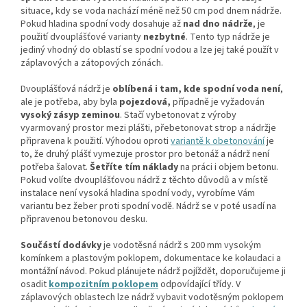
situace, kdy se voda nachází méně než 50 cm pod dnem nádrže.
Pokud hladina spodní vody dosahuje až
nad dno nádrže
, je
použití dvouplášťové varianty
nezbytné
. Tento typ nádrže je
jediný vhodný do oblastí se spodní vodou a lze jej také použít v
záplavových a zátopových zónách.
Dvouplášťová nádrž je
oblíbená i tam, kde spodní voda není
,
ale je potřeba, aby byla
pojezdová,
případně je vyžadován
vysoký zásyp zeminou
. Stačí vybetonovat z výroby
vyarmovaný prostor mezi plášti, přebetonovat strop a nádržje
připravena k použití. Výhodou oproti
variantě k obetonování
je
to, že druhý plášť vymezuje prostor pro betonáž a nádrž není
potřeba šalovat.
Šetříte tím náklady
na práci i objem betonu.
Pokud volíte dvouplášťovou nádrž z těchto důvodů a v místě
instalace není vysoká hladina spodní vody, vyrobíme Vám
variantu bez žeber proti spodní vodě. Nádrž se v poté usadí na
připravenou betonovou desku.
Součástí dodávky
je vodotěsná nádrž s 200 mm vysokým
komínkem a plastovým poklopem, dokumentace ke kolaudaci a
montážní návod. Pokud plánujete nádrž pojíždět, doporučujeme ji
osadit
kompozitním poklopem
odpovídající třídy. V
záplavových oblastech lze nádrž vybavit vodotěsným poklopem