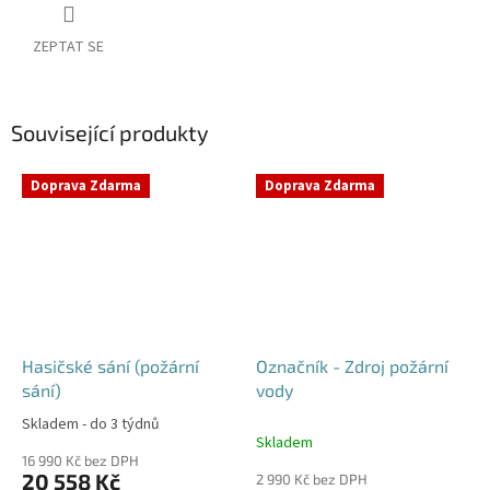
ZEPTAT SE
Související produkty
Doprava Zdarma
Doprava Zdarma
Hasičské sání (požární
Označník - Zdroj požární
sání)
vody
Skladem - do 3 týdnů
Průměrné
Skladem
hodnocení
16 990 Kč bez DPH
produktu
20 558 Kč
2 990 Kč bez DPH
je