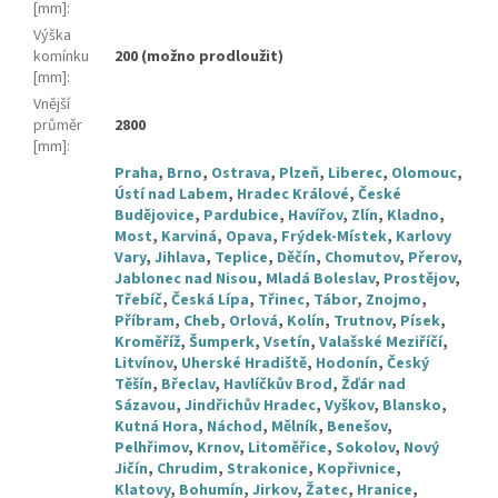
[mm]
:
Výška
komínku
200 (možno prodloužit)
[mm]
:
Vnější
průměr
2800
[mm]
:
Praha
,
Brno
,
Ostrava
,
Plzeň
,
Liberec
,
Olomouc
,
Ústí nad Labem
,
Hradec Králové
,
České
Budějovice
,
Pardubice
,
Havířov
,
Zlín
,
Kladno
,
Most
,
Karviná
,
Opava
,
Frýdek-Místek
,
Karlovy
Vary
,
Jihlava
,
Teplice
,
Děčín
,
Chomutov
,
Přerov
,
Jablonec nad Nisou
,
Mladá Boleslav
,
Prostějov
,
Třebíč
,
Česká Lípa
,
Třinec
,
Tábor
,
Znojmo
,
Příbram
,
Cheb
,
Orlová
,
Kolín
,
Trutnov
,
Písek
,
Kroměříž
,
Šumperk
,
Vsetín
,
Valašské Meziříčí
,
Litvínov
,
Uherské Hradiště
,
Hodonín
,
Český
Těšín
,
Břeclav
,
Havlíčkův Brod
,
Žďár nad
Sázavou
,
Jindřichův Hradec
,
Vyškov
,
Blansko
,
Kutná Hora
,
Náchod
,
Mělník
,
Benešov
,
Pelhřimov
,
Krnov
,
Litoměřice
,
Sokolov
,
Nový
Jičín
,
Chrudim
,
Strakonice
,
Kopřivnice
,
Klatovy
,
Bohumín
,
Jirkov
,
Žatec
,
Hranice
,