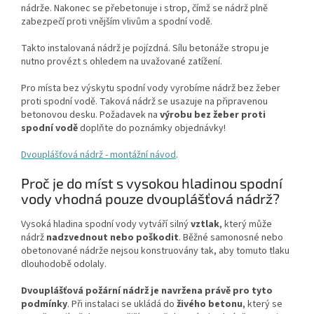
nádrže. Nakonec se přebetonuje i strop, čímž se nádrž plně
zabezpečí proti vnějším vlivům a spodní vodě.
Takto instalovaná nádrž je pojízdná. Sílu betonáže stropu je
nutno provézt s ohledem na uvažované zatížení.
Pro místa bez výskytu spodní vody vyrobíme nádrž bez žeber
proti spodní vodě. Taková nádrž se usazuje na připravenou
betonovou desku. Požadavek na
výrobu bez žeber proti
spodní vodě
doplňte do poznámky objednávky!
Dvouplášťová nádrž - montážní návod
.
Proč je do míst s vysokou hladinou spodní
vody vhodná pouze dvouplášťová nádrž?
Vysoká hladina spodní vody vytváří silný
vztlak
, který může
nádrž
nadzvednout nebo poškodit
. Běžné samonosné nebo
obetonované nádrže nejsou konstruovány tak, aby tomuto tlaku
dlouhodobě odolaly.
Dvouplášťová požární nádrž je navržena právě pro tyto
podmínky
. Při instalaci se ukládá do
živého betonu
, který se