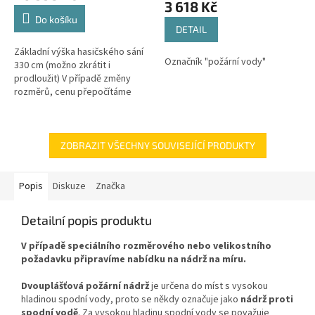
3 618 Kč
4,2
Do košíku
z
DETAIL
5
Základní výška hasičského sání
hvězdiček.
Označník "požární vody"
330 cm (možno zkrátit i
prodloužit) V případě změny
rozměrů, cenu přepočítáme
individuálně.
ZOBRAZIT VŠECHNY SOUVISEJÍCÍ PRODUKTY
Popis
Diskuze
Značka
Detailní popis produktu
V případě speciálního rozměrového nebo velikostního
požadavku připravíme nabídku na nádrž na míru.
Dvouplášťová požární nádrž
je určena do míst s vysokou
hladinou spodní vody, proto se někdy označuje jako
nádrž proti
spodní vodě
. Za vysokou hladinu spodní vody se považuje