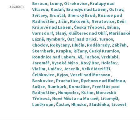
Beroun
,
Louny
,
Otrokovice
,
Kralupy nad
záznam
:
Vltavou
,
Kadaň
,
Brandýs nad Labem
,
Ostrov
,
Svitavy
,
Bruntál
,
Uherský Brod
,
Rožnov pod
Radhoštěm
,
Jičín
,
Rakovník
,
Neratovice
,
Dvůr
Králové nad Labem
,
Česká Třebová
,
Bílina
,
Varnsdorf
,
Slaný
,
Klášterec nad Ohří
,
Mariánské
Lázně
,
Nymburk
,
Ústí nad Orlicí
,
Turnov
,
Chodov
,
Rokycany
,
Hlučín
,
Poděbrady
,
Zábřeh
,
Šternberk
,
Krupka
,
Říčany
,
Český Krumlov
,
Roudnice nad Labem
,
Aš
,
Tachov
,
Vrchlabí
,
Jaroměř
,
Vysoké Mýto
,
Nový Bor
,
Holešov
,
Vlašim
,
Uničov
,
Jeseník
,
Velké Meziříčí
,
Čelákovice
,
Kyjov
,
Veselí nad Moravou
,
Boskovice
,
Prachatice
,
Rychnov nad Kněžnou
,
Sušice
,
Rumburk
,
Domažlice
,
Frenštát pod
Radhoštěm
,
Humpolec
,
Kuřim
,
Moravská
Třebová
,
Nové Město na Moravě
,
Litomyšl
,
Lanškroun
,
Čáslav
,
Hlinsko
,
Studénka
,
Litovel
Z
á
p