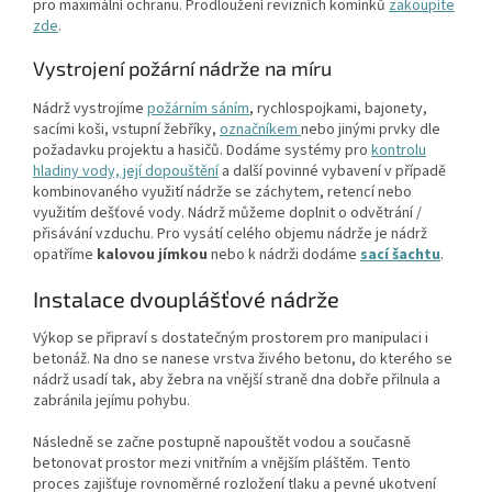
pro maximální ochranu. Prodloužení revizních komínků
zakoupíte
zde
.
Vystrojení požární nádrže na míru
Nádrž vystrojíme
požárním sáním
, rychlospojkami, bajonety,
sacími koši, vstupní žebříky,
označníkem
nebo jinými prvky dle
požadavku projektu a hasičů. Dodáme systémy pro
kontrolu
hladiny vody, její dopouštění
a další povinné vybavení v případě
kombinovaného využití nádrže se záchytem, retencí nebo
využitím dešťové vody. Nádrž můžeme doplnit o odvětrání /
přisávání vzduchu. Pro vysátí celého objemu nádrže je nádrž
opatříme
kalovou jímkou
nebo k nádrži dodáme
sací šachtu
.
Instalace dvouplášťové nádrže
Výkop se připraví s dostatečným prostorem pro manipulaci i
betonáž. Na dno se nanese vrstva živého betonu, do kterého se
nádrž usadí tak, aby žebra na vnější straně dna dobře přilnula a
zabránila jejímu pohybu.
Následně se začne postupně napouštět vodou a současně
betonovat prostor mezi vnitřním a vnějším pláštěm. Tento
proces zajišťuje rovnoměrné rozložení tlaku a pevné ukotvení