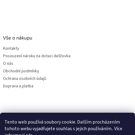
Vše o nákupu
Kontakty
Posouzení nároku na dotaci dešťovka
O nás
Obchodní podmínky
Ochrana osobních údajů
Doprava a platba
Virtuální asistent
Tento web používá soubory cookie. Dalším procházením
Filtry dešťové vody
Online
tohoto webu vyjadřujete souhlas s jejich používáním.. Více