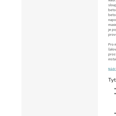
Nádr
sloup
beto
beton
napo
maxi
je po
prov
Pro 
šalov
pros
insta
Nádr
Tyt