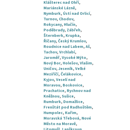
Klášterec nad Ohří
,
Mariánské Lázně
,
Nymburk
,
Ústí nad Orlicí
,
Turnov
,
Chodov
,
Rokycany
,
Hlučín
,
Poděbrady
,
Zábřeh
,
Šternberk
,
Krupka
,
Říčany
,
Český Krumlov
,
Roudnice nad Labem
,
Aš
,
Tachov
,
Vrchlabí
,
Jaroměř
,
Vysoké Mýto
,
Nový Bor
,
Holešov
,
Vlašim
,
Uničov
,
Jeseník
,
Velké
Meziříčí
,
Čelákovice
,
Kyjov
,
Veselí nad
Moravou
,
Boskovice
,
Prachatice
,
Rychnov nad
Kněžnou
,
Sušice
,
Rumburk
,
Domažlice
,
Frenštát pod Radhoštěm
,
Humpolec
,
Kuřim
,
Moravská Třebová
,
Nové
Město na Moravě
,
Litomyšl
,
Lanškroun
,