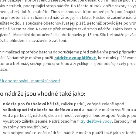
ž se usazuje na připravenou železo-betonovou desku. Uvnitř nádrže jsou z 
ky z trubek, podepírající strop nádrže. Do těchto trubek vložte roxory a vy
nem, který dobře zhutněte. Tím vzniknou uvnitř betonové pilíře pomáhající
u při betonáží a zatížení nad nádrží po její instalaci. Následně začněte nád
uštět vodou a současně obetonovávat její plášť. Betonáž provádějte po vrs
málně 50 cm za den. Nakonec přebetonujte také strop nádrže. Takto instal
jízdná. Minimální doporučená síla obetonávky je 15 cm. Sílu betonáže je vš
ézt s ohledem na uvažované zatížení.
minimalizaci spotřeby betonu doporučujeme před zahájením prací připravit
ání. Variantně je možno použít
nádrže dvouplášťové
, kde druhý plášť vym
tor pro betonáž, snižuje jeho spotřebu a zrychluje a zjednodušuje celý pro
lace.
ž k obetonování - montážní návod
o nádrže jsou vhodné také jako:
nádrže pro fotbalová hřiště
, zálivku parků, veřejné zeleně apod.
velkokapacitní nádrže na dešťovou vodu
- nádrž je možno využít pro 
vod z parkovišť, nádraží, ulic a náměstí, veřejných budov apod. Vodu je 
využít pro zálivku zeleně. Nádrž osadíme
filtry dešťové vody
, čerpadly ne
systémy pro využití vody.
velkoobjemové retenční nádrže - nádrž je možno použít také jako retenční