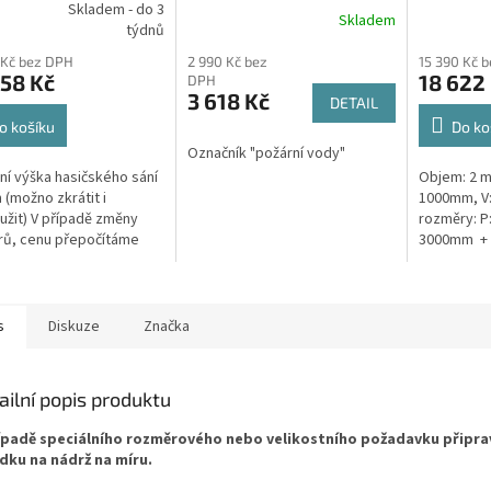
Skladem - do 3
Skladem
rné
týdnů
cení
 Kč bez DPH
2 990 Kč bez
15 390 Kč 
ktu
58 Kč
18 622
DPH
3 618 Kč
DETAIL
o košíku
Do ko
Označník "požární vody"
ček.
ní výška hasičského sání
Objem: 2 m3
 (možno zkrátit i
1000mm, V
užit) V případě změny
rozměry: P
rů, cenu přepočítáme
3000mm + 
uálně.
zájmu vyro
jakýchkoliv
s
Diskuze
Značka
ailní popis produktu
ípadě speciálního rozměrového nebo velikostního požadavku připr
dku na nádrž na míru.