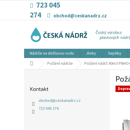
Přejít
723 045
na
274
obsah
obchod@ceskanadrz.cz
Nádrže na dešťovou vodu
Jímky
Septiky
Domů
Požární nádrže
Požární nádrž 40m3 PNHO4
P
Pož
o
s
Kontakt
Dopra
t
r
obchod
@
ceskanadrz.cz
a
723 045 274
n
n
í