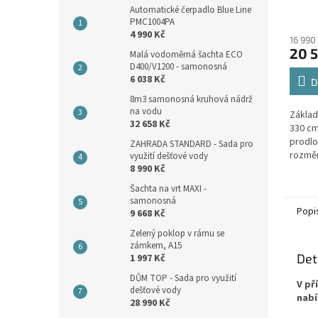
Automatické čerpadlo Blue Line
Průmě
PMC1004PA
hodno
4 990 Kč
16 990
produ
20 5
Malá vodoměrná šachta ECO
je
D400/V1200 - samonosná
4,2
6 038 Kč
z
D
5
8m3 samonosná kruhová nádrž
hvězdi
na vodu
Základ
32 658 Kč
330 cm
prodlo
ZAHRADA STANDARD - Sada pro
rozmě
využití dešťové vody
8 990 Kč
individ
Šachta na vrt MAXI -
samonosná
Popi
9 668 Kč
Zelený poklop v rámu se
zámkem, A15
Det
1 997 Kč
DŮM TOP - Sada pro využití
V př
dešťové vody
nabí
28 990 Kč