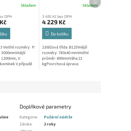
produkt
Skladem
Skladem
bez DPH
3 495 Kč bez DPH
 Kč
4 229 Kč
šíku
Do košíku
 Vnitřní rozměry: P:
Zátěžová třída: B125Vnější
: 3000mmVnější
rozměry: 780x40 mmVnitřní
: 1200mm, V:
průměr: 600mmVáha:21
komínek V případě
kgPovrchová úprava:
bíme sací šachtu
protiskluzBarva: černáPoklop je
 rozměrů. Použití...
vybaven 2 nerezovými šrouby.
Doplňkové parametry
avíme
Kategorie
:
Požární nádrže
Záruka
:
2 roky