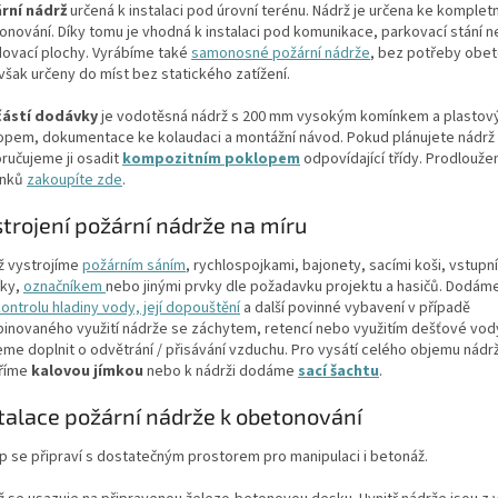
rní nádrž
určená k instalaci pod úrovní terénu. Nádrž je určena ke komplet
onování. Díky tomu je vhodná k instalaci pod komunikace, parkovací stání 
dovací plochy. Vyrábíme také
samonosné požární nádrže
, bez potřeby obet
však určeny do míst bez statického zatížení.
ástí dodávky
je vodotěsná nádrž s 200 mm vysokým komínkem a plasto
opem, dokumentace ke kolaudaci a montážní návod. Pokud plánujete nádrž 
ručujeme ji osadit
kompozitním poklopem
odpovídající třídy. Prodloužen
ínků
zakoupíte zde
.
trojení požární nádrže na míru
ž vystrojíme
požárním sáním
, rychlospojkami, bajonety, sacími koši, vstupní
íky,
označníkem
nebo jinými prvky dle požadavku projektu a hasičů. Dodá
ontrolu hladiny vody, její dopouštění
a další povinné vybavení v případě
inovaného využití nádrže se záchytem, retencí nebo využitím dešťové vod
me doplnit o odvětrání / přisávání vzduchu. Pro vysátí celého objemu nádrž
říme
kalovou jímkou
nebo k nádrži dodáme
sací šachtu
.
talace požární nádrže k obetonování
p se připraví s dostatečným prostorem pro manipulaci i betonáž.