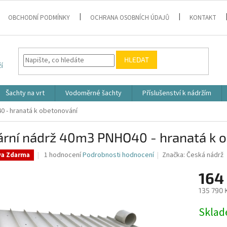
OBCHODNÍ PODMÍNKY
OCHRANA OSOBNÍCH ÚDAJŮ
KONTAKT
HLEDAT
Šachty na vrt
Vodoměrné šachty
Příslušenství k nádržím
0 - hranatá k obetonování
ární nádrž 40m3 PNHO40 - hranatá k 
Průměrné
1 hodnocení
Podrobnosti hodnocení
Značka:
Česká nádrž
va Zdarma
hodnocení
produktu
164
je
135 790 
5,0
z
Měrná
Skla
5
cena:
hvězdiček.