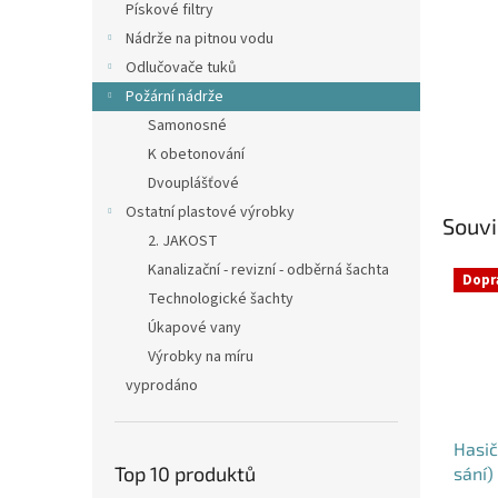
Pískové filtry
Nádrže na pitnou vodu
Odlučovače tuků
Požární nádrže
Samonosné
K obetonování
Dvouplášťové
Ostatní plastové výrobky
Souvi
2. JAKOST
Kanalizační - revizní - odběrná šachta
Dopr
Technologické šachty
Úkapové vany
Výrobky na míru
vyprodáno
Hasič
Top 10 produktů
sání)