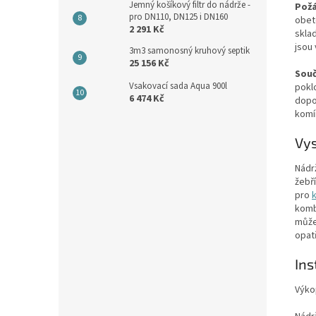
Jemný košíkový filtr do nádrže -
Požá
pro DN110, DN125 i DN160
obet
2 291 Kč
skla
jsou 
3m3 samonosný kruhový septik
25 156 Kč
Souč
Vsakovací sada Aqua 900l
pokl
6 474 Kč
dopo
kom
Vys
Nádr
žebř
pro
k
komb
může
opat
Ins
Výko