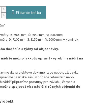
Přidat do košíku
0m³
ozměry: D: 6900 mm, Š: 2950 mm, V: 2000 mm.
změry: D: 7100 mm, Š: 3150 mm, V: 2000 mm. + komínek
ba dodání 2-3 týdny od objednávky.
nádrže možno jakkoliv upravit - vyrobíme nádrž na
ravíme dle projektové dokumentace nebo požadavku
řipravíme hasičské sání, v případě retenčních nebo
 nádrží připravíme prostupy pro závlahu, čerpadla
 možno spojovat více nádrží (i různých objemů) do
ýrobek!