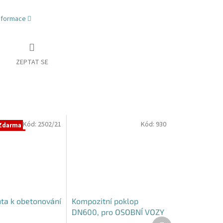
informace
ZEPTAT SE
Kód:
2502/21
Kód:
930
Zdarma
hta k obetonování
Kompozitní poklop
DN600, pro OSOBNÍ VOZY
Další
B125