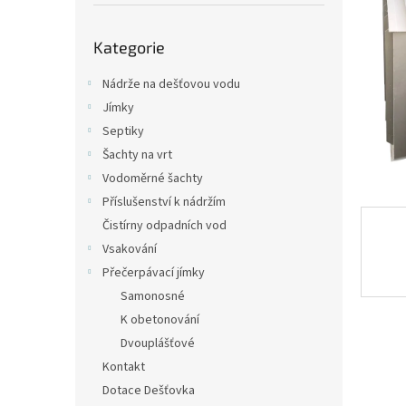
p
a
Přeskočit
n
Kategorie
kategorie
e
l
Nádrže na dešťovou vodu
Jímky
Septiky
Šachty na vrt
Vodoměrné šachty
Příslušenství k nádržím
Čistírny odpadních vod
Vsakování
Přečerpávací jímky
Samonosné
K obetonování
Dvouplášťové
Kontakt
Dotace Dešťovka