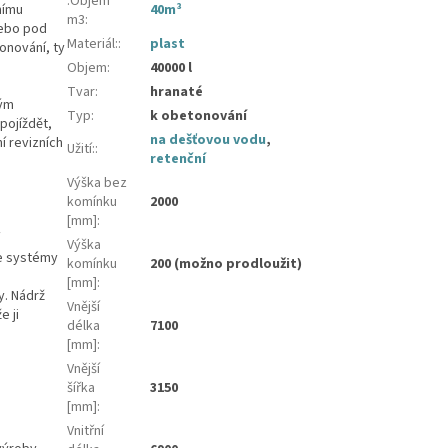
.Objem
nímu
40m³
m3
:
nebo pod
Materiál:
:
plast
onování, ty
Objem
:
40000 l
Tvar
:
hranaté
vým
Typ
:
k obetonování
pojíždět,
na dešťovou vodu
,
í revizních
Užití:
:
retenční
Výška bez
komínku
2000
[mm]
:
Výška
me systémy
komínku
200 (možno prodloužit)
[mm]
:
y. Nádrž
Vnější
e ji
délka
7100
[mm]
:
Vnější
šířka
3150
[mm]
:
Vnitřní