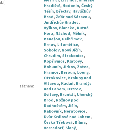
Meziříčí
,
Litvínov
,
Uherské
ubí,
Hradiště
,
Hodonín
,
Český
Těšín
,
Břeclav
,
Havlíčkův
Brod
,
Žďár nad Sázavou
,
Jindřichův Hradec
,
Vyškov
,
Blansko
,
Kutná
Hora
,
Náchod
,
Mělník
,
Benešov
,
Pelhřimov
,
Krnov
,
Litoměřice
,
Sokolov
,
Nový Jičín
,
Chrudim
,
Strakonice
,
Kopřivnice
,
Klatovy
,
Bohumín
,
Jirkov
,
Žatec
,
Hranice
,
Beroun
,
Louny
,
Otrokovice
,
Kralupy nad
Vltavou
,
Kadaň
,
Brandýs
záznam
:
nad Labem
,
Ostrov
,
Svitavy
,
Bruntál
,
Uherský
Brod
,
Rožnov pod
Radhoštěm
,
Jičín
,
Rakovník
,
Neratovice
,
Dvůr Králové nad Labem
,
Česká Třebová
,
Bílina
,
Varnsdorf
,
Slaný
,