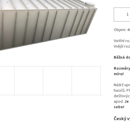
Objem: 4
Vnitřní r
Vnější ro
Běžná do
Rozměry 
míru!
Nádrž up
hasičů. P
dešťových
apod.
Je
sebe!
Český v