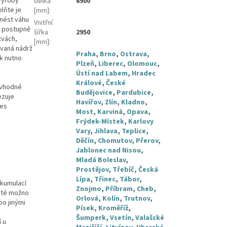
výroby
délka
6900
plňte je
[mm]
:
 nést váhu
Vnitřní
rž postupně
šířka
2950
tvách,
[mm]
:
ovaná nádrž
Praha
,
Brno
,
Ostrava
,
ak nutno
Plzeň
,
Liberec
,
Olomouc
,
Ústí nad Labem
,
Hradec
Králové
,
České
 vhodné
Budějovice
,
Pardubice
,
ezuje
Havířov
,
Zlín
,
Kladno
,
ces
Most
,
Karviná
,
Opava
,
Frýdek-Místek
,
Karlovy
Vary
,
Jihlava
,
Teplice
,
Děčín
,
Chomutov
,
Přerov
,
Jablonec nad Nisou
,
Mladá Boleslav
,
Prostějov
,
Třebíč
,
Česká
Lípa
,
Třinec
,
Tábor
,
akumulací
Znojmo
,
Příbram
,
Cheb
,
poté možno
Orlová
,
Kolín
,
Trutnov
,
bo jinými
Písek
,
Kroměříž
,
Šumperk
,
Vsetín
,
Valašské
 u