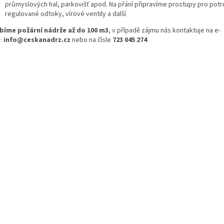
průmyslových hal, parkovišť apod. Na přání připravíme prostupy pro potr
regulované odtoky, vírové ventily a další
bíme požární nádrže až do 100 m3
, v případě zájmu nás kontaktuje na e-
:
info@ceskanadrz.cz
nebo na čísle
723 045 274