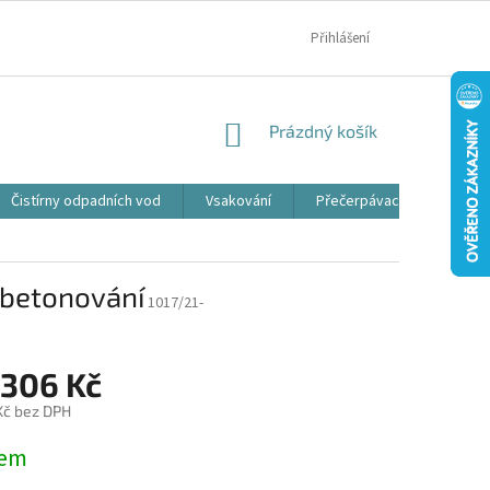
MOJE OBJEDNÁVKA
Přihlášení
NÁKUPNÍ
Prázdný košík
KOŠÍK
Čistírny odpadních vod
Vsakování
Přečerpávací jímky
obetonování
1017/21-
 306 Kč
Kč bez DPH
dem