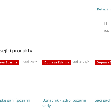
Detailní 
TISK
sející produkty
Kód:
2496
Kód:
4171/K
ava Zdarma
Doprava Zdarma
Doprava 
ské sání (požární
Označník - Zdroj požární
Sací šac
vody