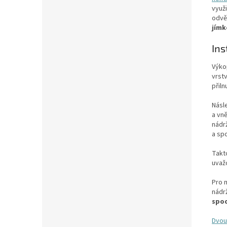
využ
odvě
jímk
Ins
Výko
vrst
přiln
Násl
a vn
nádr
a sp
Takt
uvaž
Pro 
nádr
spod
Dvou