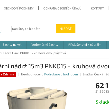
OBCHODNÍ PODMÍNKY
OCHRANA OSOBNÍCH ÚDAJŮ
KONTAKT
HLEDAT
Šachty na vrt
Vodoměrné šachty
Příslušenství k nádržím
ní nádrž 15m3 PNKD15 - kruhová dvouplášťová
ární nádrž 15m3 PNKD15 - kruhová dvo
Průměrné
Neohodnoceno
Podrobnosti hodnocení
Značka:
Česká nád
va Zdarma
hodnocení
produktu
62 
je
51 390 K
0,0
z
Měrná
Skla
5
cena:
hvězdiček.