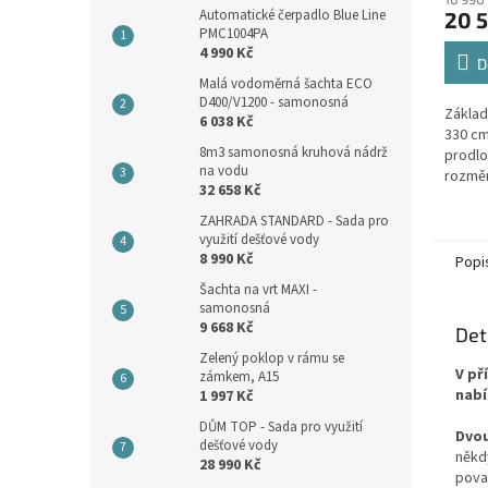
produ
Automatické čerpadlo Blue Line
20 5
je
PMC1004PA
4,2
4 990 Kč
z
D
Malá vodoměrná šachta ECO
5
D400/V1200 - samonosná
hvězdi
Základ
6 038 Kč
330 cm
8m3 samonosná kruhová nádrž
prodlo
na vodu
rozmě
32 658 Kč
individ
ZAHRADA STANDARD - Sada pro
využití dešťové vody
8 990 Kč
Popi
Šachta na vrt MAXI -
samonosná
9 668 Kč
Det
Zelený poklop v rámu se
V př
zámkem, A15
nabí
1 997 Kč
DŮM TOP - Sada pro využití
Dvou
dešťové vody
někd
28 990 Kč
pova