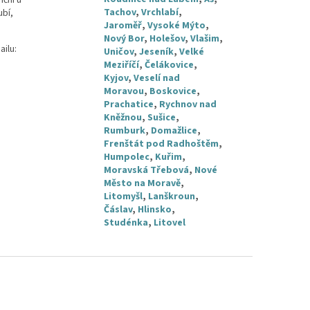
nční u
Tachov
,
Vrchlabí
,
ubí,
Jaroměř
,
Vysoké Mýto
,
Nový Bor
,
Holešov
,
Vlašim
,
ailu:
Uničov
,
Jeseník
,
Velké
Meziříčí
,
Čelákovice
,
Kyjov
,
Veselí nad
Moravou
,
Boskovice
,
Prachatice
,
Rychnov nad
Kněžnou
,
Sušice
,
Rumburk
,
Domažlice
,
Frenštát pod Radhoštěm
,
Humpolec
,
Kuřim
,
Moravská Třebová
,
Nové
Město na Moravě
,
Litomyšl
,
Lanškroun
,
Čáslav
,
Hlinsko
,
Studénka
,
Litovel