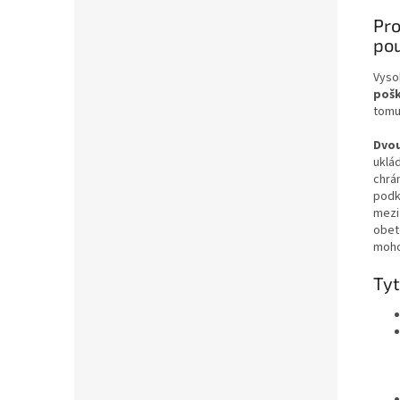
Pro
pou
Vyso
poš
tomu
Dvou
uklá
chrá
podk
mezi
obet
moho
Tyt