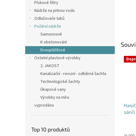
Pískové filtry
Nádrže na pitnou vodu
Odlučovače tuků
Požární nádrže
Samonosné
K obetonování
Souvi
Dvouplášťové
Ostatní plastové výrobky
Dopr
2. JAKOST
Kanalizační - revizní - odběrná šachta
Technologické šachty
Úkapové vany
Výrobky na míru
vyprodáno
Hasič
sání)
Průmě
Top 10 produktů
hodno
16 990