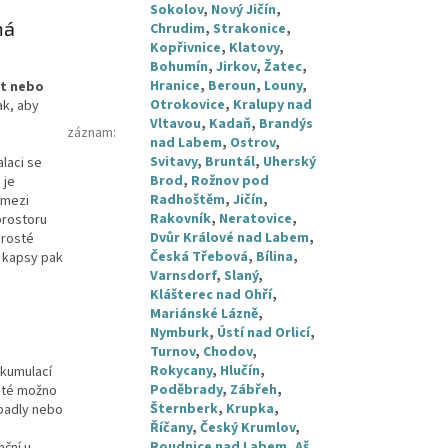
Sokolov
,
Nový Jičín
,
ná
Chrudim
,
Strakonice
,
Kopřivnice
,
Klatovy
,
Bohumín
,
Jirkov
,
Žatec
,
Hranice
,
Beroun
,
Louny
,
t nebo
Otrokovice
,
Kralupy nad
k, aby
Vltavou
,
Kadaň
,
Brandýs
záznam
:
nad Labem
,
Ostrov
,
Svitavy
,
Bruntál
,
Uherský
talaci se
Brod
,
Rožnov pod
 je
Radhoštěm
,
Jičín
,
 mezi
Rakovník
,
Neratovice
,
prostoru
Dvůr Králové nad Labem
,
Prosté
Česká Třebová
,
Bílina
,
í kapsy pak
Varnsdorf
,
Slaný
,
Klášterec nad Ohří
,
Mariánské Lázně
,
Nymburk
,
Ústí nad Orlicí
,
Turnov
,
Chodov
,
Rokycany
,
Hlučín
,
akumulací
Poděbrady
,
Zábřeh
,
poté možno
Šternberk
,
Krupka
,
rpadly nebo
Říčany
,
Český Krumlov
,
Roudnice nad Labem
,
Aš
,