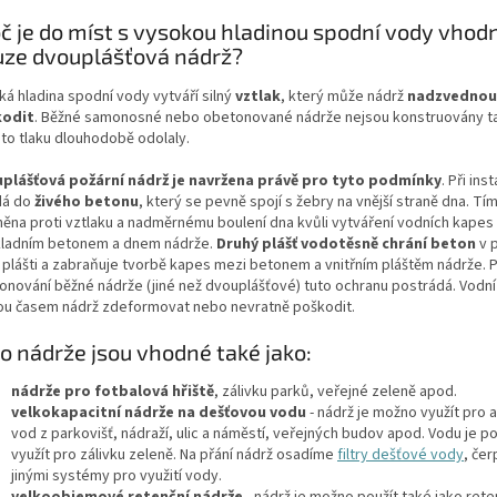
č je do míst s vysokou hladinou spodní vody vhod
ze dvouplášťová nádrž?
ká hladina spodní vody vytváří silný
vztlak
, který může nádrž
nadzvednou
kodit
. Běžné samonosné nebo obetonované nádrže nejsou konstruovány ta
to tlaku dlouhodobě odolaly.
plášťová požární nádrž je navržena právě pro tyto podmínky
. Při ins
dá do
živého betonu
, který se pevně spojí s žebry na vnější straně dna. Tím
něna proti vztlaku a nadměrnému boulení dna kvůli vytváření vodních kapes
ladním betonem a dnem nádrže.
Druhý plášť vodotěsně chrání beton
v 
 plášti a zabraňuje tvorbě kapes mezi betonem a vnitřním pláštěm nádrže. 
onování běžné nádrže (jiné než dvouplášťové) tuto ochranu postrádá. Vodn
u časem nádrž zdeformovat nebo nevratně poškodit.
o nádrže jsou vhodné také jako:
nádrže pro fotbalová hřiště
, zálivku parků, veřejné zeleně apod.
velkokapacitní nádrže na dešťovou vodu
- nádrž je možno využít pro 
vod z parkovišť, nádraží, ulic a náměstí, veřejných budov apod. Vodu je 
využít pro zálivku zeleně. Na přání nádrž osadíme
filtry dešťové vody
, če
jinými systémy pro využití vody.