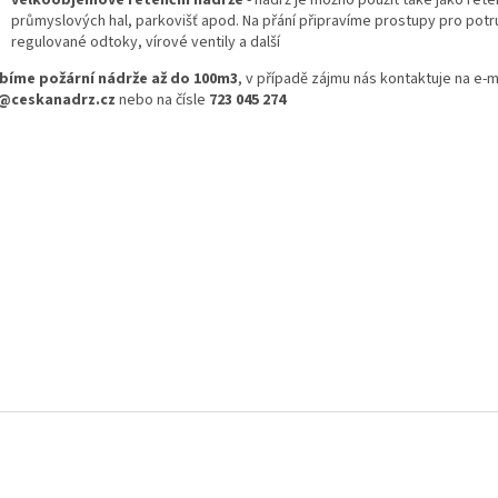
velkoobjemové retenční nádrže
- nádrž je možno použít také jako rete
průmyslových hal, parkovišť apod. Na přání připravíme prostupy pro potr
regulované odtoky, vírové ventily a další
bíme požární nádrže až do 100m3
, v případě zájmu nás kontaktuje na e-m
o@ceskanadrz.cz
nebo na čísle
723 045 274