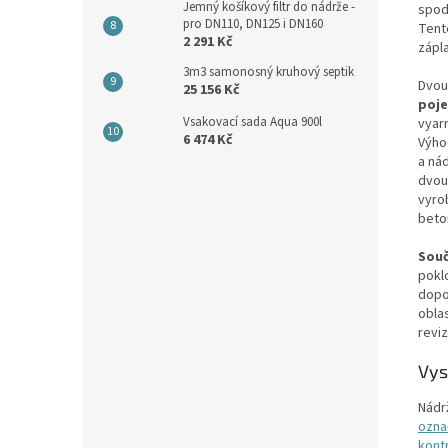
Jemný košíkový filtr do nádrže -
spod
pro DN110, DN125 i DN160
Tento
2 291 Kč
zápl
3m3 samonosný kruhový septik
Dvou
25 156 Kč
poj
Vsakovací sada Aqua 900l
vyar
6 474 Kč
Výho
a ná
dvou
vyro
beto
Souč
pokl
dopo
obla
revi
Vys
Nádr
ozna
kontr