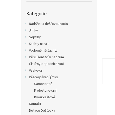
p
a
Přeskočit
n
Kategorie
kategorie
e
l
Nádrže na dešťovou vodu
Jímky
Septiky
Šachty na vrt
Vodoměrné šachty
Příslušenství k nádržím
Čistírny odpadních vod
Vsakování
Přečerpávací jímky
Samonosné
K obetonování
Dvouplášťové
Kontakt
Dotace Dešťovka