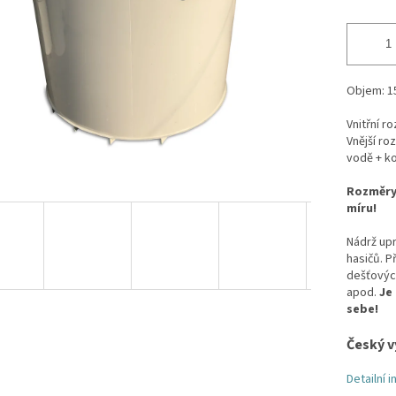
Objem: 1
Vnitřní r
Vnější ro
vodě + k
Rozměry 
míru!
Nádrž up
hasičů. P
dešťových
apod.
Je
sebe!
Český v
Detailní 