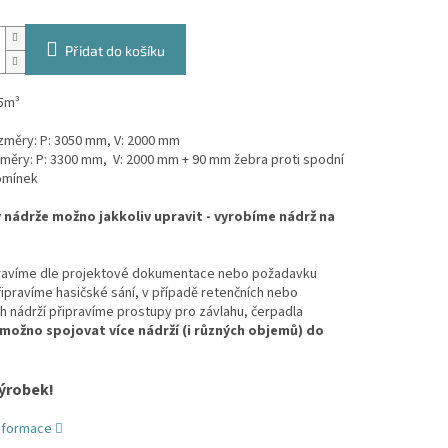
Přidat do košíku
5m³
ozměry: P: 3050 mm, V: 2000 mm
změry: P: 3300 mm, V: 2000 mm
+ 90 mm žebra proti spodní
omínek
nádrže možno jakkoliv upravit - vyrobíme nádrž na
ravíme dle projektové dokumentace nebo požadavku
řipravíme hasičské sání, v případě retenčních nebo
 nádrží připravíme prostupy pro závlahu, čerpadla
 možno spojovat více nádrží (i různých objemů) do
ýrobek!
informace