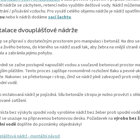
ití nádrže se záchytem, retencí nebo využitím dešťové vody. Nádrž můžeme
trání / přisávání vzduchu. Pro vysátí celého objemu nádrže je nádrž opatří
ou
nebo k nádrži dodáme
sací šachtu
.
talace dvouplášťové nádrže
p se připraví s dostatečným prostorem pro manipulaci i betonáž. Na dno s
va živého betonu, do kterého se nádrž usadí tak, aby žebra na vnější straně
ula a zabránila jejímu pohybu.
edně se začne postupně napouštět vodou a současně betonovat prostor me
ějším pláštěm. Tento proces zajišťuje rovnoměrné rozložení tlaku a pevné u
že. Nakonec se přebetonuje i strop, čímž se nádrž plně zabezpečí proti vněj
odní vodě.
o instalovaná nádrž je pojízdná. Sílu betonáže stropu je nutno provézt s oh
ované zatížení.
místa bez výskytu spodní vody vyrobíme nádrž bez žeber proti spodní vod
ž se usazuje na připravenou betonovou desku. Požadavek na
výrobu bez ž
ní vodě
doplňte do poznámky objednávky!
plášťová nádrž - montážní návod
.