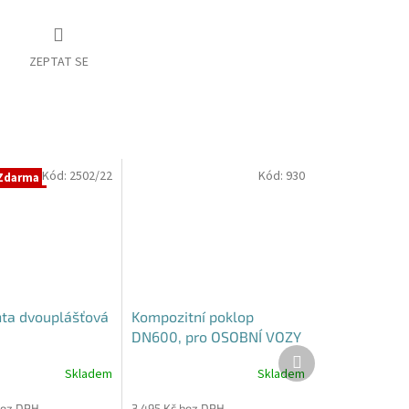
ZEPTAT SE
Kód:
2502/22
Kód:
930
Zdarma
hta dvouplášťová
Kompozitní poklop
DN600, pro OSOBNÍ VOZY
Další
B125
produkt
Skladem
Skladem
bez DPH
3 495 Kč bez DPH