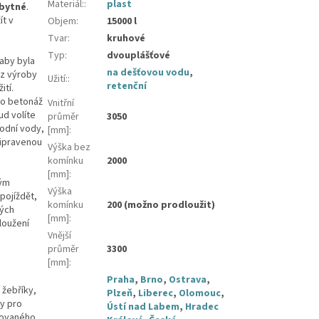
Materiál:
:
plast
bytné
.
ít v
Objem
:
15000 l
Tvar
:
kruhové
Typ
:
dvouplášťové
 aby byla
na dešťovou vodu
,
 z výroby
Užití:
:
retenční
ití.
ro betonáž
Vnitřní
ud volíte
průměr
3050
podní vody,
[mm]
:
řipravenou
Výška bez
komínku
2000
[mm]
:
vým
Výška
pojíždět,
komínku
200 (možno prodloužit)
vých
[mm]
:
loužení
Vnější
průměr
3300
[mm]
:
Praha
,
Brno
,
Ostrava
,
 žebříky,
Plzeň
,
Liberec
,
Olomouc
,
y pro
Ústí nad Labem
,
Hradec
novaného