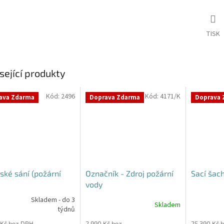
TISK
sející produkty
Kód:
2496
Kód:
4171/K
ava Zdarma
Doprava Zdarma
Doprava 
ské sání (požární
Označník - Zdroj požární
Sací šac
vody
Skladem - do 3
Skladem
rné
týdnů
cení
 Kč bez DPH
2 990 Kč bez
25 390 Kč 