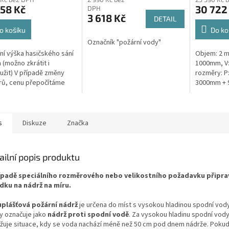
ktu
58 Kč
30 722
DPH
3 618 Kč
DETAIL
o košíku
Do ko
Označník "požární vody"
ček.
ní výška hasičského sání
Objem: 2 m3
 (možno zkrátit i
1000mm, V
užit) V případě změny
rozměry: P
rů, cenu přepočítáme
3000mm + 9
uálně.
spodní vod
případě zá
šachtu...
s
Diskuze
Značka
ailní popis produktu
ípadě speciálního rozměrového nebo velikostního požadavku připr
dku na nádrž na míru.
plášťová požární nádrž
je určena do míst s vysokou hladinou spodní vod
y označuje jako
nádrž proti spodní vodě
. Za vysokou hladinu spodní vod
žuje situace, kdy se voda nachází méně než 50 cm pod dnem nádrže. Pokud