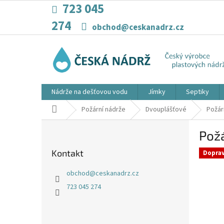
Přejít
723 045
na
274
obsah
obchod@ceskanadrz.cz
Nádrže na dešťovou vodu
Jímky
Septiky
Domů
Požární nádrže
Dvouplášťové
Požár
P
Pož
o
s
Kontakt
Dopra
t
r
obchod
@
ceskanadrz.cz
a
723 045 274
n
n
í