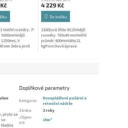
 Kč
4 229 Kč
šíku
Do košíku
 Vnitřní rozměry: P:
Zátěžová třída: B125Vnější
: 3000mmVnější
rozměry: 780x40 mmVnitřní
: 1250mm, V:
průměr: 600mmVáha:21
0 mm žebra proti
kgPovrchová úprava:
ě + komínek V
protiskluzBarva: černáPoklop je
jmu vyrobíme sací
vybaven 2 nerezovými šrouby.
Doplňkové parametry
avíme
Dvouplášťové požární a
Kategorie
:
retenční nádrže
Záruka
:
2 roky
y, proto se
.Objem
y se
15m³
m3
:
 hladina