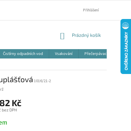
MOJE OBJEDNÁVKA
Přihlášení
NÁKUPNÍ
Prázdný košík
KOŠÍK
Čistírny odpadních vod
Vsakování
Přečerpávací jímky
uplášťová
1016/21-2
rž
182 Kč
č bez DPH
dem