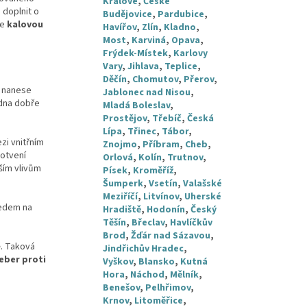
Králové
,
České
 doplnit o
Budějovice
,
Pardubice
,
me
kalovou
Havířov
,
Zlín
,
Kladno
,
Most
,
Karviná
,
Opava
,
Frýdek-Místek
,
Karlovy
Vary
,
Jihlava
,
Teplice
,
Děčín
,
Chomutov
,
Přerov
,
e nanese
Jablonec nad Nisou
,
 dna dobře
Mladá Boleslav
,
Prostějov
,
Třebíč
,
Česká
Lípa
,
Třinec
,
Tábor
,
zi vnitřním
Znojmo
,
Příbram
,
Cheb
,
kotvení
Orlová
,
Kolín
,
Trutnov
,
ším vlivům
Písek
,
Kroměříž
,
Šumperk
,
Vsetín
,
Valašské
Meziříčí
,
Litvínov
,
Uherské
ledem na
Hradiště
,
Hodonín
,
Český
Těšín
,
Břeclav
,
Havlíčkův
Brod
,
Žďár nad Sázavou
,
ě. Taková
Jindřichův Hradec
,
eber proti
Vyškov
,
Blansko
,
Kutná
Hora
,
Náchod
,
Mělník
,
Benešov
,
Pelhřimov
,
Krnov
,
Litoměřice
,