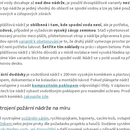
ní vody dosahuje až
nad dno nádrže
, je použití dvouplášťové varianty
nez
 typ nádrže je jediný vhodný do oblastí se spodní vodou a lze jej také použ
avových a zátopových zónách.
plášťová nádrž je
oblíbená i tam, kde spodní voda není
, ale je potřeba,
ezdová,
případně je vyžadován
vysoký zásyp zeminou
. Stačí vybetonovat
movaný prostor mezi plášti, přebetonovat strop a nádržje připravena k použ
dou oproti
variantě k obetonování
je to, že druhý plášť vymezuje prostor p
drž není potřeba šalovat.
Šetříte tím náklady
na práci i objem betonu. Pok
plášťovou nádrž z těchto důvodů a v místě instalace není vysoká hladina s
bíme Vám variantu bez žeber proti spodní vodě. Nádrž se v poté usadí na p
novou desku.
ástí dodávky
je vodotěsná nádrž s 200 mm vysokým komínkem a plasto
opem, dokumentace ke kolaudaci a montážní návod. Pokud plánujete nádrž 
ručujeme ji osadit
kompozitním poklopem
odpovídající třídy. V záplavo
stech lze nádrž vybavit vodotěsným poklopem pro maximální ochranu. Prod
zních komínků
zakoupíte zde
.
trojení požární nádrže na míru
ž vystrojíme
požárním sáním
, rychlospojkami, bajonety, sacími koši, vstupní
čníkem
nebo jinými prvky dle požadavku projektu a hasičů. Dodáme systém
olu hladiny vody, její dopouštění
a další povinné vybavení v případě kombi