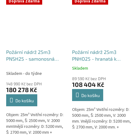
týdny od objednávky. Rozměry...
Doprava Zdarma
Doprava Zdarma
Požární nádrž 25m3
Požární nádrž 25m3
PNSH25 - samonosná
PNHO25 - hranatá k
hranatá
obetonování
Skladem
Průměrné
Skladem - do týdne
hodnocení
89 590 Kč bez DPH
produktu
108 404 Kč
148 990 Kč bez DPH
je
180 278 Kč
5,0
Do košíku
z
Do košíku
5
Objem: 25m³ Vnitřní rozměry: D:
hvězdiček.
Objem: 25m³ Vnitřní rozměry: D:
5000 mm, Š: 2500 mm, V: 2000
5000 mm, Š: 2500 mm, V: 2000
mm. Vnější rozměry: D: 5200 mm,
mmVnější rozměry: D: 5200 mm,
Š: 2700 mm, V: 2000 mm. +
Š: 2700 mm, V: 2000 mm +
komínek Běžná doba dodání 2-3