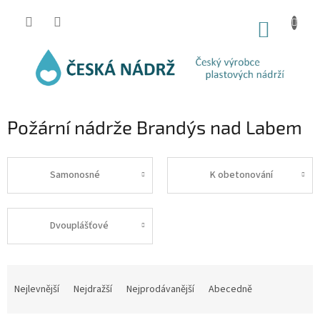
Přejít
na
NÁKUP
obsah
KOŠÍK
Požární nádrže Brandýs nad Labem
Samonosné
K obetonování
Dvouplášťové
Ř
a
Nejlevnější
Nejdražší
Nejprodávanější
Abecedně
z
e