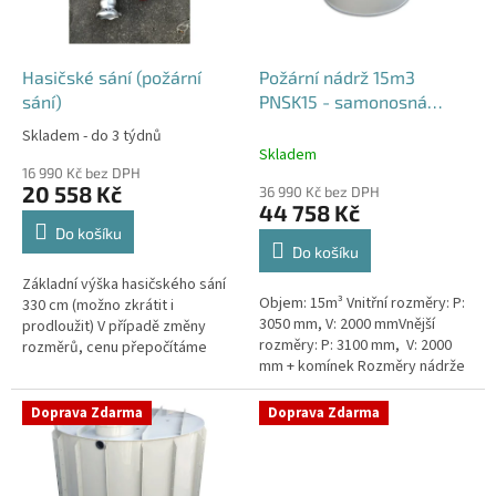
p
r
o
d
Hasičské sání (požární
Požární nádrž 15m3
u
sání)
PNSK15 - samonosná
k
kruhová
Skladem - do 3 týdnů
Průměrné
t
Skladem
hodnocení
ů
16 990 Kč bez DPH
produktu
20 558 Kč
36 990 Kč bez DPH
je
44 758 Kč
4,2
Do košíku
z
Do košíku
5
Základní výška hasičského sání
hvězdiček.
Objem: 15m³ Vnitřní rozměry: P:
330 cm (možno zkrátit i
3050 mm, V: 2000 mmVnější
prodloužit) V případě změny
rozměry: P: 3100 mm, V: 2000
rozměrů, cenu přepočítáme
mm + komínek Rozměry nádrže
individuálně.
možno jakkoliv upravit -
vyrobíme nádrž na míru!Nádrž...
Doprava Zdarma
Doprava Zdarma