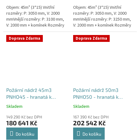
Objem: 45m³ (3*15) Vnitřní
Objem: 45m³ (3*15) Vnitřní
rozměry: P: 3050 mm, V: 2000
rozměry: P: 3050 mm, V: 2000
mmVnější rozměry: P: 3100 mm,
mmVnější rozměry: P: 3250 mm,
V: 2000 mm + komínek Rozměry
V: 2000 mm + komínek Rozměry
nádrže možno jakkoliv upravit -
nádrže možno jakkoliv upravit -
vyrobíme nádrž na...
vyrobíme nádrž na...
Doprava Zdarma
Doprava Zdarma
Požární nádrž 45m3
Požární nádrž 50m3
PNHO45 - hranatá k
PNHO50 - hranatá k
obetonování
obetonování
Skladem
Skladem
Průměrné
Průměrné
hodnocení
hodnocení
149 290 Kč bez DPH
167 390 Kč bez DPH
produktu
produktu
180 641 Kč
202 542 Kč
je
je
5,0
5,0
Do košíku
Do košíku
z
z