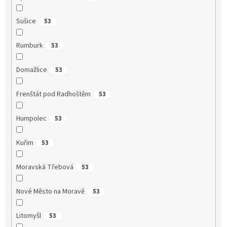
Sušice
53
Rumburk
53
Domažlice
53
Frenštát pod Radhoštěm
53
Humpolec
53
Kuřim
53
Moravská Třebová
53
Nové Město na Moravě
53
Litomyšl
53