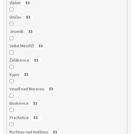
Vlašim
53
Uničov
53
Jeseník
53
Velké Meziříčí
53
Čelákovice
53
Kyjov
53
Veselí nad Moravou
53
Boskovice
53
Prachatice
53
Rychnov nad Kněžnou
53