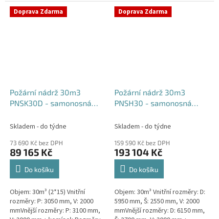
komínek Běžná doba dodání 2-3
týdny od objednávky....
týdny od objednávky. Rozměry...
Doprava Zdarma
Doprava Zdarma
Požární nádrž 30m3
Požární nádrž 30m3
PNSK30D - samonosná
PNSH30 - samonosná
kruhová (2*15m3)
hranatá
Skladem - do týdne
Skladem - do týdne
73 690 Kč bez DPH
159 590 Kč bez DPH
89 165 Kč
193 104 Kč
Do košíku
Do košíku
Objem: 30m³ (2*15) Vnitřní
Objem: 30m³ Vnitřní rozměry: D:
rozměry: P: 3050 mm, V: 2000
5950 mm, Š: 2550 mm, V: 2000
mmVnější rozměry: P: 3100 mm,
mmVnější rozměry: D: 6150 mm,