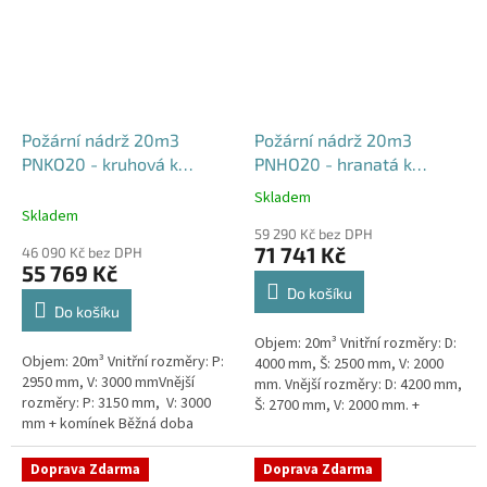
Požární nádrž 20m3
Požární nádrž 20m3
PNKO20 - kruhová k
PNHO20 - hranatá k
obetonování
obetonování
Skladem
Průměrné
400x250x200
Skladem
hodnocení
59 290 Kč bez DPH
produktu
71 741 Kč
46 090 Kč bez DPH
je
55 769 Kč
5,0
Do košíku
z
Do košíku
5
Objem: 20m³ Vnitřní rozměry: D:
hvězdiček.
Objem: 20m³ Vnitřní rozměry: P:
4000 mm, Š: 2500 mm, V: 2000
2950 mm, V: 3000 mmVnější
mm. Vnější rozměry: D: 4200 mm,
rozměry: P: 3150 mm, V: 3000
Š: 2700 mm, V: 2000 mm. +
mm + komínek Běžná doba
komínek Běžná doba dodání 2-3
dodání 2-3 týdny od objednávky.
týdny od objednávky....
Rozměry nádrže možno...
Doprava Zdarma
Doprava Zdarma