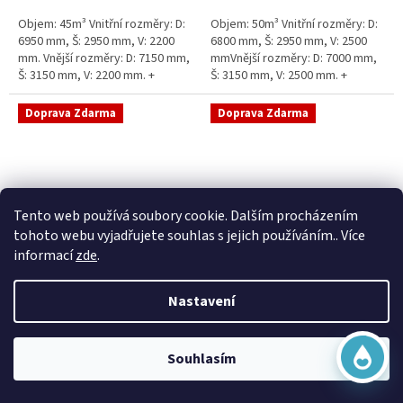
5
5
Objem: 45m³ Vnitřní rozměry: D:
Objem: 50m³ Vnitřní rozměry: D:
hvězdiček.
hvězdiček.
6950 mm, Š: 2950 mm, V: 2200
6800 mm, Š: 2950 mm, V: 2500
mm. Vnější rozměry: D: 7150 mm,
mmVnější rozměry: D: 7000 mm,
Š: 3150 mm, V: 2200 mm. +
Š: 3150 mm, V: 2500 mm. +
komínek Běžná doba dodání 2-3
komínek Běžná doba dodání 2-3
týdny od objednávky....
týdny od objednávky. Rozměry...
Doprava Zdarma
Doprava Zdarma
Virtuální asistent
Tento web používá soubory cookie. Dalším procházením
Online
tohoto webu vyjadřujete souhlas s jejich používáním.. Více
informací
zde
.
Sací šachta samonosná
Sací šachta k obetonování
Nastavení
Začít konverzaci
Skladem
Průměrné
Skladem
hodnocení
20 790 Kč bez DPH
produktu
25 156 Kč
15 390 Kč bez DPH
Souhlasím
je
18 622 Kč
5,0
Do košíku
z