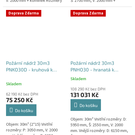
V: 2000 mm + komínek Rozměry
Š: 2700 mm, V: 2000 mm +
nádrže možno jakkoliv upravit -
komínek Běžná doba dodání 2-3
vyrobíme nádrž na...
týdny od objednávky. Rozměry...
Doprava Zdarma
Doprava Zdarma
Požární nádrž 30m3
Požární nádrž 30m3
PNKO30D - kruhová k
PNHO30 - hranatá k
obetonování (2*15m3)
obetonování
Skladem
Průměrné
Skladem
hodnocení
108 290 Kč bez DPH
produktu
131 031 Kč
62 190 Kč bez DPH
je
75 250 Kč
5,0
Do košíku
z
Do košíku
5
Objem: 30m³ Vnitřní rozměry: D:
hvězdiček.
Objem: 30m³ (2*15) Vnitřní
5950 mm, Š: 2550 mm, V: 2000
rozměry: P: 3050 mm, V: 2000
mm. Vnější rozměry: D: 6150 mm,