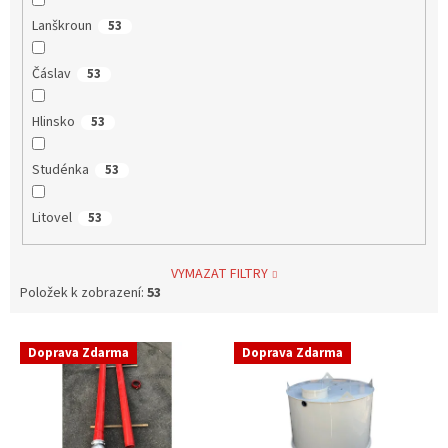
Lanškroun
53
Čáslav
53
Hlinsko
53
Studénka
53
Litovel
53
VYMAZAT FILTRY
Položek k zobrazení:
53
V
Doprava Zdarma
Doprava Zdarma
ý
p
i
s