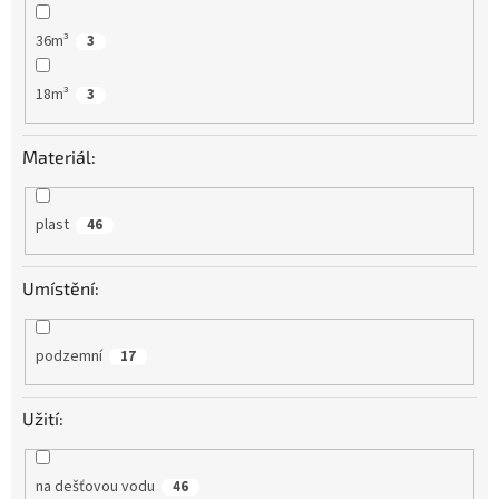
36m³
3
18m³
3
Materiál:
plast
46
Umístění:
podzemní
17
Užití:
na dešťovou vodu
46