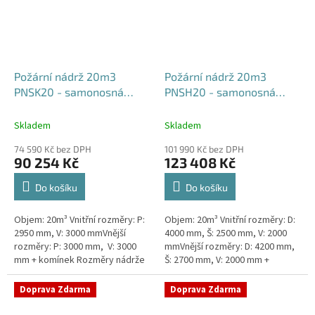
Požární nádrž 20m3
Požární nádrž 20m3
PNSK20 - samonosná
PNSH20 - samonosná
kruhová
hranatá 400x250x200
Skladem
Skladem
74 590 Kč bez DPH
101 990 Kč bez DPH
90 254 Kč
123 408 Kč
Do košíku
Do košíku
Objem: 20m³ Vnitřní rozměry: P:
Objem: 20m³ Vnitřní rozměry: D:
2950 mm, V: 3000 mmVnější
4000 mm, Š: 2500 mm, V: 2000
rozměry: P: 3000 mm, V: 3000
mmVnější rozměry: D: 4200 mm,
mm + komínek Rozměry nádrže
Š: 2700 mm, V: 2000 mm +
možno jakkoliv upravit -
komínek Běžná doba dodání 2-3
vyrobíme nádrž na míru!Nádrž...
týdny od objednávky. Rozměry...
Doprava Zdarma
Doprava Zdarma