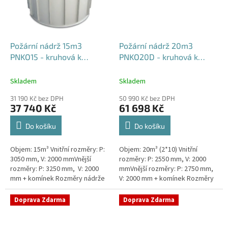
Požární nádrž 15m3
Požární nádrž 20m3
PNKO15 - kruhová k
PNKO20D - kruhová k
obetonování
obetonování (2*10m3)
Skladem
Skladem
31 190 Kč bez DPH
50 990 Kč bez DPH
37 740 Kč
61 698 Kč
Do košíku
Do košíku
Objem: 15m³ Vnitřní rozměry: P:
Objem: 20m³ (2*10) Vnitřní
3050 mm, V: 2000 mmVnější
rozměry: P: 2550 mm, V: 2000
rozměry: P: 3250 mm, V: 2000
mmVnější rozměry: P: 2750 mm,
mm + komínek Rozměry nádrže
V: 2000 mm + komínek Rozměry
možno jakkoliv upravit -
nádrže možno jakkoliv upravit -
vyrobíme nádrž na míru!Nádrž...
vyrobíme nádrž na...
Doprava Zdarma
Doprava Zdarma