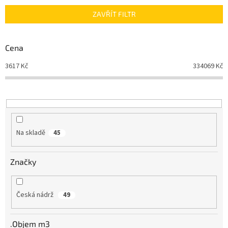
n
ZAVŘÍT FILTR
í
p
r
Cena
o
d
3617
Kč
334069
Kč
u
k
t
ů
Na skladě
45
Značky
Česká nádrž
49
.Objem m3