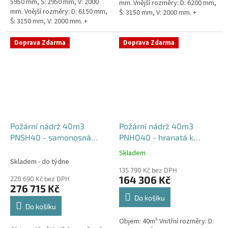
5950 mm, Š: 2950 mm, V: 2000
mm. Vnější rozměry: D: 6200 mm,
mm. Vnější rozměry: D: 6150 mm,
Š: 3150 mm, V: 2000 mm. +
Š: 3150 mm, V: 2000 mm. +
komínek Běžná doba dodání 2-3
komínek. Běžná doba dodání 2-3
týdny od objednávky....
týdny od objednávky....
Doprava Zdarma
Doprava Zdarma
Požární nádrž 40m3
Požární nádrž 40m3
PNSH40 - samonosná
PNHO40 - hranatá k
hranatá
obetonování
Skladem
Průměrné
Skladem - do týdne
hodnocení
135 790 Kč bez DPH
produktu
164 306 Kč
228 690 Kč bez DPH
je
276 715 Kč
5,0
Do košíku
z
Do košíku
5
Objem: 40m³ Vnitřní rozměry: D:
hvězdiček.