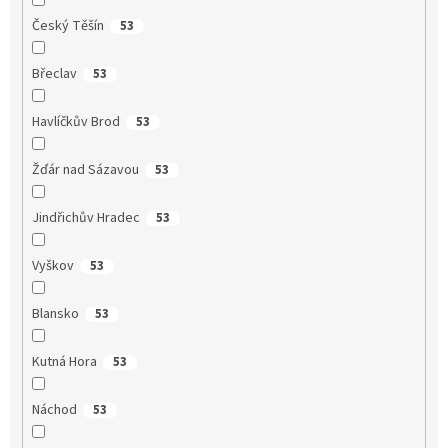
Český Těšín
53
Břeclav
53
Havlíčkův Brod
53
Žďár nad Sázavou
53
Jindřichův Hradec
53
Vyškov
53
Blansko
53
Kutná Hora
53
Náchod
53