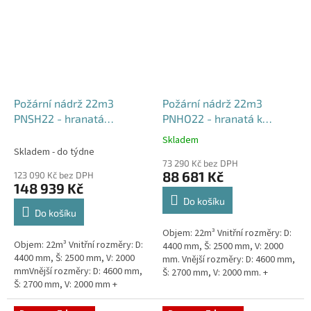
Požární nádrž 22m3
Požární nádrž 22m3
PNSH22 - hranatá
PNHO22 - hranatá k
samonosná
obetonování
Skladem
Průměrné
Skladem - do týdne
hodnocení
73 290 Kč bez DPH
produktu
88 681 Kč
123 090 Kč bez DPH
je
148 939 Kč
5,0
Do košíku
z
Do košíku
5
Objem: 22m³ Vnitřní rozměry: D:
hvězdiček.
Objem: 22m³ Vnitřní rozměry: D:
4400 mm, Š: 2500 mm, V: 2000
4400 mm, Š: 2500 mm, V: 2000
mm. Vnější rozměry: D: 4600 mm,
mmVnější rozměry: D: 4600 mm,
Š: 2700 mm, V: 2000 mm. +
Š: 2700 mm, V: 2000 mm +
komínek Běžná doba dodání 2-3
komínek Běžná doba dodání 2-3
týdny od objednávky....