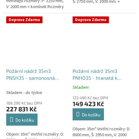
mmVnější rozměry: P: 3250 mm,
Š: 2750 mm, V: 2000 mm. +
V: 2000 mm + komínek Rozměry
komínek Běžná doba dodání 2-3
nádrže možno jakkoliv upravit -
týdny od objednávky....
vyrobíme nádrž na...
Doprava Zdarma
Doprava Zdarma
Požární nádrž 35m3
Požární nádrž 35m3
PNSH35 - samonosná
PNHO35 - hranatá k
hranatá
obetonování
Skladem
Průměrné
Skladem - do týdne
hodnocení
123 490 Kč bez DPH
produktu
149 423 Kč
188 290 Kč bez DPH
je
227 831 Kč
5,0
Do košíku
z
Do košíku
5
Objem: 35m³ Vnitřní rozměry: D:
hvězdiček.
Objem: 35m³ Vnitřní rozměry: D:
6000 mm, Š: 2950 mm, V: 2000