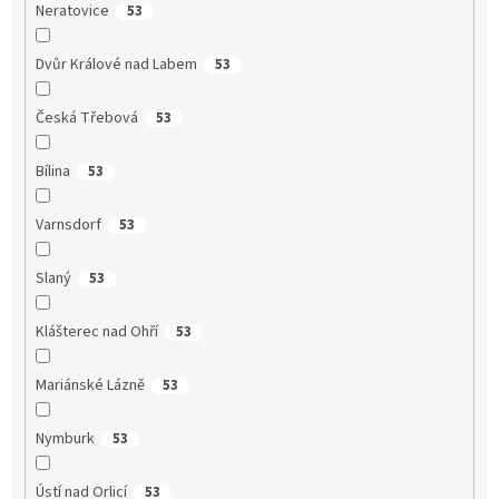
Neratovice
53
Dvůr Králové nad Labem
53
Česká Třebová
53
Bílina
53
Varnsdorf
53
Slaný
53
Klášterec nad Ohří
53
Mariánské Lázně
53
Nymburk
53
Ústí nad Orlicí
53