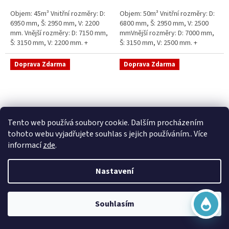
5
5
Objem: 45m³ Vnitřní rozměry: D:
Objem: 50m³ Vnitřní rozměry: D:
hvězdiček.
hvězdiček.
6950 mm, Š: 2950 mm, V: 2200
6800 mm, Š: 2950 mm, V: 2500
mm. Vnější rozměry: D: 7150 mm,
mmVnější rozměry: D: 7000 mm,
Š: 3150 mm, V: 2200 mm. +
Š: 3150 mm, V: 2500 mm. +
komínek Běžná doba dodání 2-3
komínek Běžná doba dodání 2-3
týdny od objednávky....
týdny od objednávky. Rozměry...
Doprava Zdarma
Doprava Zdarma
Virtuální asistent
Tento web používá soubory cookie. Dalším procházením
Online
tohoto webu vyjadřujete souhlas s jejich používáním.. Více
informací
zde
.
Sací šachta samonosná
Sací šachta k obetonování
Nastavení
Začít konverzaci
Skladem
Průměrné
Skladem
hodnocení
20 790 Kč bez DPH
produktu
25 156 Kč
15 390 Kč bez DPH
Souhlasím
je
18 622 Kč
5,0
Do košíku
z