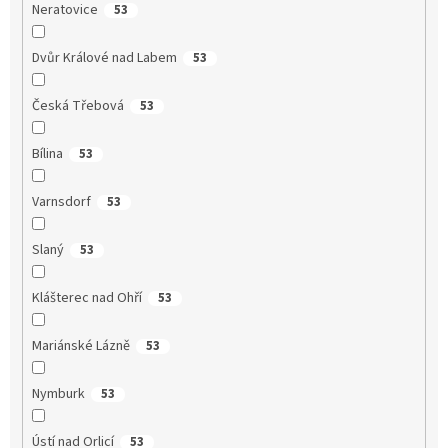
Neratovice
53
Dvůr Králové nad Labem
53
Česká Třebová
53
Bílina
53
Varnsdorf
53
Slaný
53
Klášterec nad Ohří
53
Mariánské Lázně
53
Nymburk
53
Ústí nad Orlicí
53