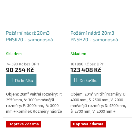
Požární nádrž 20m3
Požární nádrž 20m3
PNSK20 - samonosná
PNSH20 - samonosná
kruhová
hranatá 400x250x200
Skladem
Skladem
74 590 Kč bez DPH
101 990 Kč bez DPH
90 254 Kč
123 408 Kč
Do košíku
Do košíku
Objem: 20m³ Vnitřní rozměry: P:
Objem: 20m³ Vnitřní rozměry: D:
2950 mm, V: 3000 mmVnější
4000 mm, Š: 2500 mm, V: 2000
rozměry: P: 3000 mm, V: 3000
mmVnější rozměry: D: 4200 mm,
mm + komínek Rozměry nádrže
Š: 2700 mm, V: 2000 mm +
možno jakkoliv upravit -
komínek Běžná doba dodání 2-3
vyrobíme nádrž na míru!Nádrž...
týdny od objednávky. Rozměry...
Doprava Zdarma
Doprava Zdarma