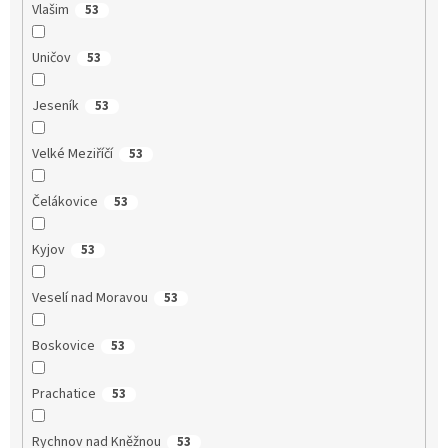
Vlašim
53
Uničov
53
Jeseník
53
Velké Meziříčí
53
Čelákovice
53
Kyjov
53
Veselí nad Moravou
53
Boskovice
53
Prachatice
53
Rychnov nad Kněžnou
53