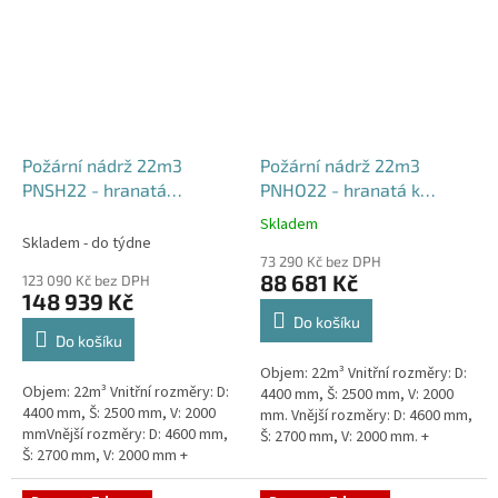
Požární nádrž 22m3
Požární nádrž 22m3
PNSH22 - hranatá
PNHO22 - hranatá k
samonosná
obetonování
Skladem
Průměrné
Skladem - do týdne
hodnocení
73 290 Kč bez DPH
produktu
88 681 Kč
123 090 Kč bez DPH
je
148 939 Kč
5,0
Do košíku
z
Do košíku
5
Objem: 22m³ Vnitřní rozměry: D:
hvězdiček.
Objem: 22m³ Vnitřní rozměry: D:
4400 mm, Š: 2500 mm, V: 2000
4400 mm, Š: 2500 mm, V: 2000
mm. Vnější rozměry: D: 4600 mm,
mmVnější rozměry: D: 4600 mm,
Š: 2700 mm, V: 2000 mm. +
Š: 2700 mm, V: 2000 mm +
komínek Běžná doba dodání 2-3
komínek Běžná doba dodání 2-3
týdny od objednávky....