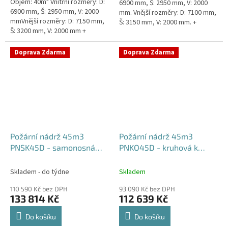
Objem: 40m³ Vnitřní rozměry: D:
6900 mm, Š: 2950 mm, V: 2000
6900 mm, Š: 2950 mm, V: 2000
mm. Vnější rozměry: D: 7100 mm,
mmVnější rozměry: D: 7150 mm,
Š: 3150 mm, V: 2000 mm. +
Š: 3200 mm, V: 2000 mm +
komínek Běžná doba dodání 2-3
komínek Běžná doba dodání 2-3
týdny od objednávky....
týdny od objednávky. Rozměry...
Doprava Zdarma
Doprava Zdarma
Požární nádrž 45m3
Požární nádrž 45m3
PNSK45D - samonosná
PNKO45D - kruhová k
kruhová (3*15m3)
obetonování (3*15m3)
Skladem - do týdne
Skladem
110 590 Kč bez DPH
93 090 Kč bez DPH
133 814 Kč
112 639 Kč
Do košíku
Do košíku