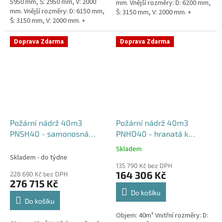
5950 mm, Š: 2950 mm, V: 2000
mm. Vnější rozměry: D: 6200 mm,
mm. Vnější rozměry: D: 6150 mm,
Š: 3150 mm, V: 2000 mm. +
Š: 3150 mm, V: 2000 mm. +
komínek Běžná doba dodání 2-3
komínek. Běžná doba dodání 2-3
týdny od objednávky....
týdny od objednávky....
Doprava Zdarma
Doprava Zdarma
Požární nádrž 40m3
Požární nádrž 40m3
PNSH40 - samonosná
PNHO40 - hranatá k
hranatá
obetonování
Skladem
Průměrné
Skladem - do týdne
hodnocení
135 790 Kč bez DPH
produktu
164 306 Kč
228 690 Kč bez DPH
je
276 715 Kč
5,0
Do košíku
z
Do košíku
5
Objem: 40m³ Vnitřní rozměry: D:
hvězdiček.