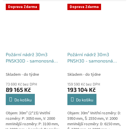
komínek Běžná doba dodání 2-3
týdny od objednávky....
týdny od objednávky. Rozměry...
Doprava Zdarma
Doprava Zdarma
Požární nádrž 30m3
Požární nádrž 30m3
PNSK30D - samonosná
PNSH30 - samonosná
kruhová (2*15m3)
hranatá
Skladem - do týdne
Skladem - do týdne
73 690 Kč bez DPH
159 590 Kč bez DPH
89 165 Kč
193 104 Kč
Do košíku
Do košíku
Objem: 30m³ (2*15) Vnitřní
Objem: 30m³ Vnitřní rozměry: D:
rozměry: P: 3050 mm, V: 2000
5950 mm, Š: 2550 mm, V: 2000
mmVnější rozměry: P: 3100 mm,
mmVnější rozměry: D: 6150 mm,