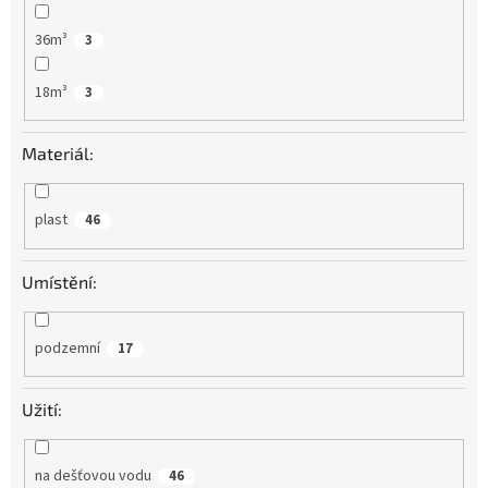
36m³
3
18m³
3
Materiál:
plast
46
Umístění:
podzemní
17
Užití:
na dešťovou vodu
46