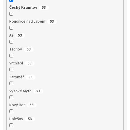
Český Krumlov
53
Roudnice nad Labem
53
Aš
53
Tachov
53
Vrchlabí
53
Jaroměř
53
Vysoké Mýto
53
Nový Bor
53
Holešov
53