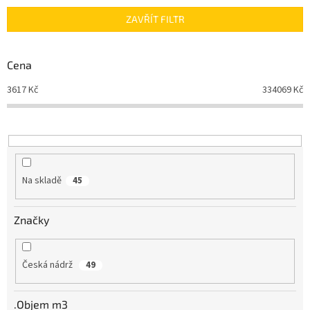
n
ZAVŘÍT FILTR
í
p
r
Cena
o
d
3617
Kč
334069
Kč
u
k
t
ů
Na skladě
45
Značky
Česká nádrž
49
.Objem m3