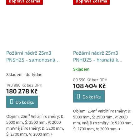
týdny od objednávky. Rozměry...
Doprava Zdarma
Doprava Zdarma
Požární nádrž 25m3
Požární nádrž 25m3
PNSH25 - samonosná
PNHO25 - hranatá k
hranatá
obetonování
Skladem
Průměrné
Skladem - do týdne
hodnocení
89 590 Kč bez DPH
produktu
108 404 Kč
148 990 Kč bez DPH
je
180 278 Kč
5,0
Do košíku
z
Do košíku
5
Objem: 25m³ Vnitřní rozměry: D:
hvězdiček.
Objem: 25m³ Vnitřní rozměry: D:
5000 mm, Š: 2500 mm, V: 2000
5000 mm, Š: 2500 mm, V: 2000
mm. Vnější rozměry: D: 5200 mm,
mmVnější rozměry: D: 5200 mm,
Š: 2700 mm, V: 2000 mm. +
Š: 2700 mm, V: 2000 mm +
komínek Běžná doba dodání 2-3