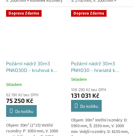
V: 2000 mm + komínek Rozměry
Š: 2700 mm, V: 2000 mm +
nádrže možno jakkoliv upravit -
komínek Běžná doba dodání 2-3
vyrobíme nádrž na...
týdny od objednávky. Rozměry...
Doprava Zdarma
Doprava Zdarma
Požární nádrž 30m3
Požární nádrž 30m3
PNKO30D - kruhová k
PNHO30 - hranatá k
obetonování (2*15m3)
obetonování
Skladem
Průměrné
Skladem
hodnocení
108 290 Kč bez DPH
produktu
131 031 Kč
62 190 Kč bez DPH
je
75 250 Kč
5,0
Do košíku
z
Do košíku
5
Objem: 30m³ Vnitřní rozměry: D:
hvězdiček.
Objem: 30m³ (2*15) Vnitřní
5950 mm, Š: 2550 mm, V: 2000
rozměry: P: 3050 mm, V: 2000
mm. Vnější rozměry: D: 6150 mm,