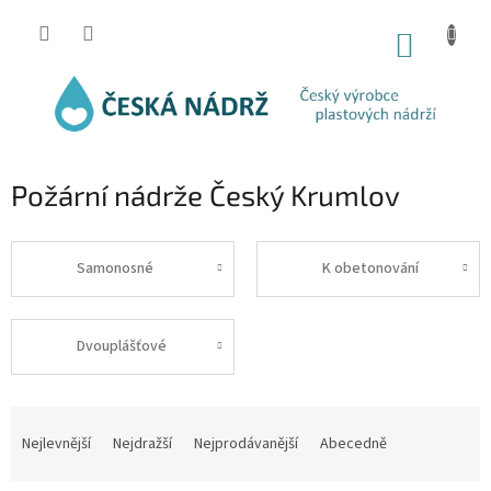
Přejít
na
NÁKUP
obsah
KOŠÍK
Požární nádrže Český Krumlov
Samonosné
K obetonování
Dvouplášťové
Ř
a
Nejlevnější
Nejdražší
Nejprodávanější
Abecedně
z
e