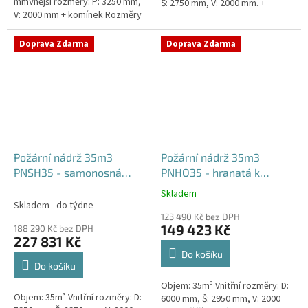
mmVnější rozměry: P: 3250 mm,
Š: 2750 mm, V: 2000 mm. +
V: 2000 mm + komínek Rozměry
komínek Běžná doba dodání 2-3
nádrže možno jakkoliv upravit -
týdny od objednávky....
vyrobíme nádrž na...
Doprava Zdarma
Doprava Zdarma
Požární nádrž 35m3
Požární nádrž 35m3
PNSH35 - samonosná
PNHO35 - hranatá k
hranatá
obetonování
Skladem
Průměrné
Skladem - do týdne
hodnocení
123 490 Kč bez DPH
produktu
149 423 Kč
188 290 Kč bez DPH
je
227 831 Kč
5,0
Do košíku
z
Do košíku
5
Objem: 35m³ Vnitřní rozměry: D:
hvězdiček.
Objem: 35m³ Vnitřní rozměry: D:
6000 mm, Š: 2950 mm, V: 2000