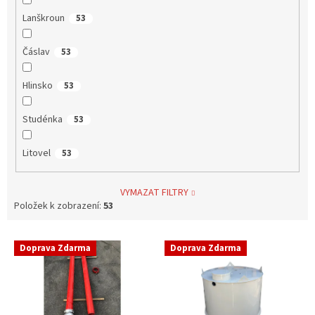
Lanškroun
53
Čáslav
53
Hlinsko
53
Studénka
53
Litovel
53
VYMAZAT FILTRY
Položek k zobrazení:
53
V
Doprava Zdarma
Doprava Zdarma
ý
p
i
s