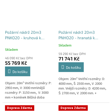
Požární nádrž 20m3
Požární nádrž 20m3
PNKO20 - kruhová k
PNHO20 - hranatá k
obetonování
obetonování
Skladem
Průměrné
400x250x200
Skladem
hodnocení
59 290 Kč bez DPH
produktu
71 741 Kč
46 090 Kč bez DPH
je
55 769 Kč
5,0
Do košíku
z
Do košíku
5
Objem: 20m³ Vnitřní rozměry: D:
hvězdiček.
Objem: 20m³ Vnitřní rozměry: P:
4000 mm, Š: 2500 mm, V: 2000
2950 mm, V: 3000 mmVnější
mm. Vnější rozměry: D: 4200 mm,
rozměry: P: 3150 mm, V: 3000
Š: 2700 mm, V: 2000 mm. +
mm + komínek Běžná doba
komínek Běžná doba dodání 2-3
dodání 2-3 týdny od objednávky.
týdny od objednávky....
Rozměry nádrže možno...
Doprava Zdarma
Doprava Zdarma