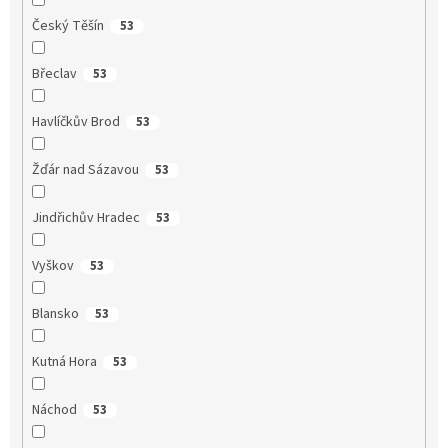
Český Těšín
53
Břeclav
53
Havlíčkův Brod
53
Žďár nad Sázavou
53
Jindřichův Hradec
53
Vyškov
53
Blansko
53
Kutná Hora
53
Náchod
53