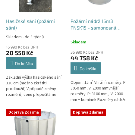
p
r
o
d
Hasičské sání (požární
Požární nádrž 15m3
u
sání)
PNSK15 - samonosná
k
kruhová
Skladem - do 3 týdnů
Průměrné
t
Skladem
hodnocení
ů
16 990 Kč bez DPH
produktu
20 558 Kč
36 990 Kč bez DPH
je
44 758 Kč
4,2
Do košíku
z
Do košíku
5
Základní výška hasičského sání
hvězdiček.
Objem: 15m³ Vnitřní rozměry: P:
330 cm (možno zkrátit i
3050 mm, V: 2000 mmVnější
prodloužit) V případě změny
rozměry: P: 3100 mm, V: 2000
rozměrů, cenu přepočítáme
mm + komínek Rozměry nádrže
individuálně.
možno jakkoliv upravit -
vyrobíme nádrž na míru!Nádrž...
Doprava Zdarma
Doprava Zdarma