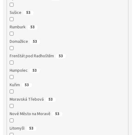
Sušice
53
Rumburk
53
Domažlice
53
Frenštát pod Radhoštěm
53
Humpolec
53
Kuřim
53
Moravská Třebová
53
Nové Město na Moravě
53
Litomyšl
53