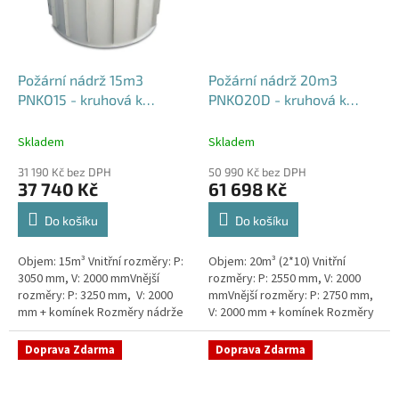
Požární nádrž 15m3
Požární nádrž 20m3
PNKO15 - kruhová k
PNKO20D - kruhová k
obetonování
obetonování (2*10m3)
Skladem
Skladem
31 190 Kč bez DPH
50 990 Kč bez DPH
37 740 Kč
61 698 Kč
Do košíku
Do košíku
Objem: 15m³ Vnitřní rozměry: P:
Objem: 20m³ (2*10) Vnitřní
3050 mm, V: 2000 mmVnější
rozměry: P: 2550 mm, V: 2000
rozměry: P: 3250 mm, V: 2000
mmVnější rozměry: P: 2750 mm,
mm + komínek Rozměry nádrže
V: 2000 mm + komínek Rozměry
možno jakkoliv upravit -
nádrže možno jakkoliv upravit -
vyrobíme nádrž na míru!Nádrž...
vyrobíme nádrž na...
Doprava Zdarma
Doprava Zdarma