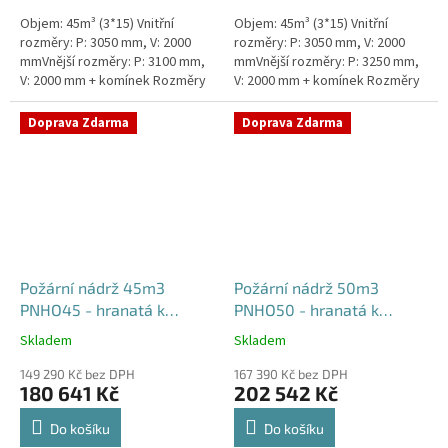
Objem: 45m³ (3*15) Vnitřní
Objem: 45m³ (3*15) Vnitřní
rozměry: P: 3050 mm, V: 2000
rozměry: P: 3050 mm, V: 2000
mmVnější rozměry: P: 3100 mm,
mmVnější rozměry: P: 3250 mm,
V: 2000 mm + komínek Rozměry
V: 2000 mm + komínek Rozměry
nádrže možno jakkoliv upravit -
nádrže možno jakkoliv upravit -
vyrobíme nádrž na...
vyrobíme nádrž na...
Doprava Zdarma
Doprava Zdarma
Požární nádrž 45m3
Požární nádrž 50m3
PNHO45 - hranatá k
PNHO50 - hranatá k
obetonování
obetonování
Skladem
Skladem
Průměrné
Průměrné
hodnocení
hodnocení
149 290 Kč bez DPH
167 390 Kč bez DPH
produktu
produktu
180 641 Kč
202 542 Kč
je
je
5,0
5,0
Do košíku
Do košíku
z
z