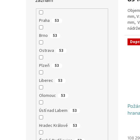
Objem:
mm, V:
Praha
53
mm, V
nádrže
nádrž n
Brno
53
Dopr
Ostrava
53
Plzeň
53
Liberec
53
Olomouc
53
Požá
Ústí nad Labem
53
hrana
Hradec Králové
53
Průmě
hodno
produ
108 29