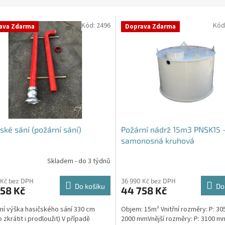
Kód:
2496
Kód
ava Zdarma
Doprava Zdarma
ské sání (požární sání)
Požární nádrž 15m3 PNSK15 
samonosná kruhová
Skladem - do 3 týdnů
rné
cení
ktu
 Kč bez DPH
36 990 Kč bez DPH
Do košíku
Do
58 Kč
44 758 Kč
ní výška hasičského sání 330 cm
Objem: 15m³ Vnitřní rozměry: P: 30
 zkrátit i prodloužit) V případě
2000 mmVnější rozměry: P: 3100 mm