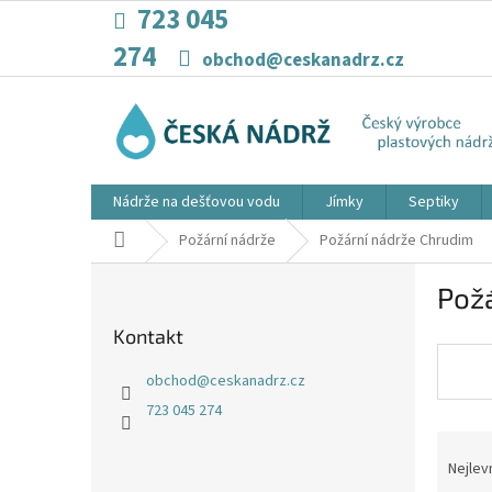
Přejít
723 045
na
274
obsah
obchod@ceskanadrz.cz
Nádrže na dešťovou vodu
Jímky
Septiky
Domů
Požární nádrže
Požární nádrže Chrudim
P
Pož
o
s
Kontakt
t
r
obchod
@
ceskanadrz.cz
a
723 045 274
n
Ř
n
a
í
Nejlev
z