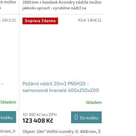
že možno
2000 mm + komínek Rozměry nádrže možno
a
jakkoliv upravit - vyrobíme nádrž na
míru!Nádrž...
:
2412/21
Kód:
1404/21
Doprava Zdarma
 -
Požární nádrž 20m3 PNSH20 -
samonosná hranatá 400x250x200
Skladem
Skladem
101 990 Kč bez DPH
 košíku
Do košíku
123 408 Kč
50 mm, V:
Objem: 20m³ Vnitřní rozměry: D: 4000 mm, Š: