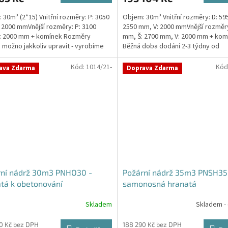
 30m³ (2*15) Vnitřní rozměry: P: 3050
Objem: 30m³ Vnitřní rozměry: D: 59
 2000 mmVnější rozměry: P: 3100
2550 mm, V: 2000 mmVnější rozměry
: 2000 mm + komínek Rozměry
mm, Š: 2700 mm, V: 2000 mm + kom
 možno jakkoliv upravit - vyrobíme
Běžná doba dodání 2-3 týdny od
a...
objednávky. Rozměry...
Kód:
1014/21-
Kód
ava Zdarma
Doprava Zdarma
rní nádrž 30m3 PNHO30 -
Požární nádrž 35m3 PNSH35
tá k obetonování
samonosná hranatá
Skladem
Skladem -
rné
cení
ktu
0 Kč bez DPH
188 290 Kč bez DPH