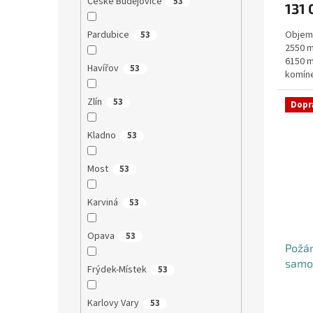
České Budějovice
53
131 
je
5,0
Pardubice
Objem:
53
z
2550 m
5
6150 m
hvězdi
Havířov
53
komíne
objedn
Zlín
53
Dopr
Kladno
53
Most
53
Karviná
53
Opava
53
Požá
samo
Frýdek-Místek
53
Karlovy Vary
53