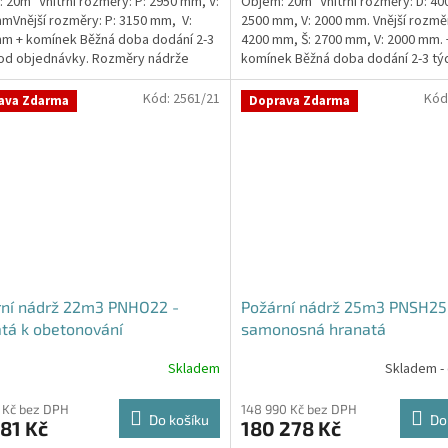
 20m³ Vnitřní rozměry: P: 2950 mm, V:
Objem: 20m³ Vnitřní rozměry: D: 40
z
mVnější rozměry: P: 3150 mm, V:
2500 mm, V: 2000 mm. Vnější rozměr
5
m + komínek Běžná doba dodání 2-3
4200 mm, Š: 2700 mm, V: 2000 mm. 
hvězdiček.
od objednávky. Rozměry nádrže
komínek Běžná doba dodání 2-3 tý
..
objednávky....
Kód:
2561/21
Kód
ava Zdarma
Doprava Zdarma
rní nádrž 22m3 PNHO22 -
Požární nádrž 25m3 PNSH25
tá k obetonování
samonosná hranatá
Skladem
Skladem -
rné
cení
ktu
 Kč bez DPH
148 990 Kč bez DPH
Do košíku
Do
81 Kč
180 278 Kč