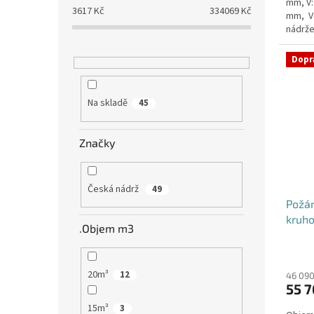
mm, V:
3617
Kč
334069
Kč
mm, V
nádrže
nádrž n
Dopr
Na skladě
45
Značky
Česká nádrž
49
Požá
kruho
.Objem m3
20m³
12
46 090
55 7
15m³
3