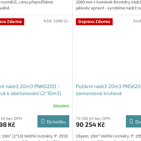
 rozměrů, cenu přepočítáme
2000 mm + komínek Rozměry nádr
ček.
uálně.
jakkoliv upravit - vyrobíme nádrž n
míru!Nádrž...
Kód:
1046/21-
Kód
ava Zdarma
Doprava Zdarma
rní nádrž 20m3 PNKO20D -
Požární nádrž 20m3 PNSK20
vá k obetonování (2*10m3)
samonosná kruhová
Skladem
 Kč bez DPH
74 590 Kč bez DPH
Do košíku
Do
98 Kč
90 254 Kč
 20m³ (2*10) Vnitřní rozměry: P: 2550
Objem: 20m³ Vnitřní rozměry: P: 29