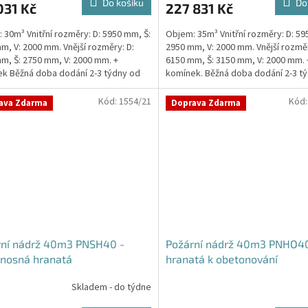
Do košíku
Do
031 Kč
227 831 Kč
 30m³ Vnitřní rozměry: D: 5950 mm, Š:
Objem: 35m³ Vnitřní rozměry: D: 59
m, V: 2000 mm. Vnější rozměry: D:
2950 mm, V: 2000 mm. Vnější rozměr
m, Š: 2750 mm, V: 2000 mm. +
6150 mm, Š: 3150 mm, V: 2000 mm. 
ček.
k Běžná doba dodání 2-3 týdny od
komínek. Běžná doba dodání 2-3 t
ávky....
objednávky....
Kód:
1554/21
Kód
ava Zdarma
Doprava Zdarma
rní nádrž 40m3 PNSH40 -
Požární nádrž 40m3 PNHO40
nosná hranatá
hranatá k obetonování
Skladem - do týdne
Průměrné
hodnocení