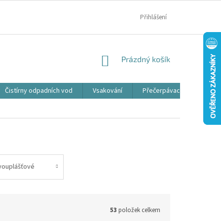
MOJE OBJEDNÁVKA
Přihlášení
NÁKUPNÍ
Prázdný košík
KOŠÍK
Čistírny odpadních vod
Vsakování
Přečerpávací jímky
vouplášťové
53
položek celkem