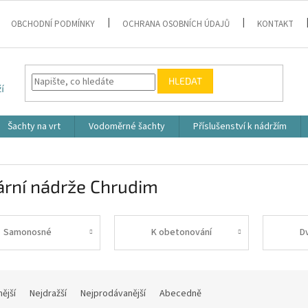
OBCHODNÍ PODMÍNKY
OCHRANA OSOBNÍCH ÚDAJŮ
KONTAKT
HLEDAT
Šachty na vrt
Vodoměrné šachty
Příslušenství k nádržím
ární nádrže Chrudim
Samonosné
K obetonování
D
nější
Nejdražší
Nejprodávanější
Abecedně