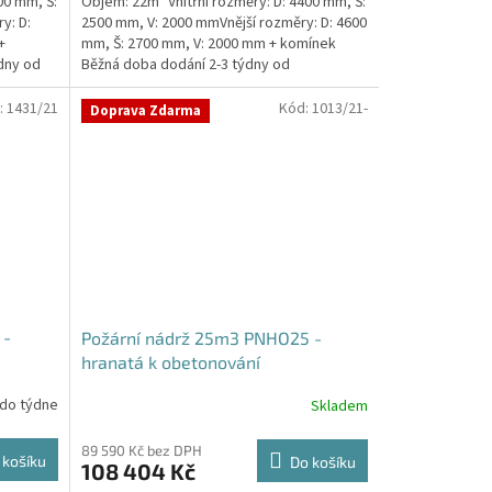
00 mm, Š:
Objem: 22m³ Vnitřní rozměry: D: 4400 mm, Š:
y: D:
2500 mm, V: 2000 mmVnější rozměry: D: 4600
+
mm, Š: 2700 mm, V: 2000 mm + komínek
dny od
Běžná doba dodání 2-3 týdny od
objednávky. Rozměry...
:
1431/21
Kód:
1013/21-
Doprava Zdarma
 -
Požární nádrž 25m3 PNHO25 -
hranatá k obetonování
 do týdne
Skladem
Průměrné
hodnocení
produktu
89 590 Kč bez DPH
 košíku
Do košíku
108 404 Kč
je