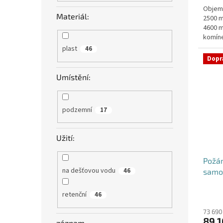
Objem:
z
Materiál:
2500 m
5
4600 m
hvězdi
komíne
objedn
plast
46
Dopr
Umístění:
podzemní
17
Užití:
Požá
na dešťovou vodu
46
samo
retenční
46
73 690
89 1
záznam