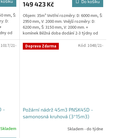
 košíku
Do košíku
149 423 Kč
je
5,0
50 mm, Š:
Objem: 35m³ Vnitřní rozměry: D: 6000 mm, Š:
z
y: D:
2950 mm, V: 2000 mm. Vnější rozměry: D:
5
+
6200 mm, Š: 3150 mm, V: 2000 mm. +
hvězdiček.
ýdny od
komínek Běžná doba dodání 2-3 týdny od
objednávky....
:
1017/21-
Kód:
1048/21-
Doprava Zdarma
 -
Požární nádrž 45m3 PNSK45D -
samonosná kruhová (3*15m3)
Skladem
Skladem - do týdne