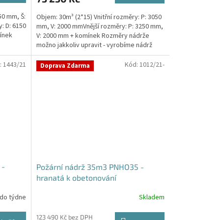
50 mm, Š:
Objem: 30m³ (2*15) Vnitřní rozměry: P: 3050
: D: 6150
mm, V: 2000 mmVnější rozměry: P: 3250 mm,
ínek
V: 2000 mm + komínek Rozměry nádrže
možno jakkoliv upravit - vyrobíme nádrž
na...
:
1443/21
Kód:
1012/21-
Doprava Zdarma
 -
Požární nádrž 35m3 PNHO35 -
hranatá k obetonování
 do týdne
Skladem
Průměrné
hodnocení
produktu
123 490 Kč bez DPH