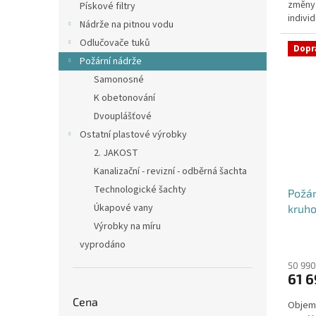
změny
hvězdi
Pískové filtry
individ
Nádrže na pitnou vodu
Odlučovače tuků
Dopr
Požární nádrže
Samonosné
K obetonování
Dvouplášťové
Ostatní plastové výrobky
2. JAKOST
Kanalizační - revizní - odběrná šachta
Technologické šachty
Požá
Úkapové vany
kruho
Výrobky na míru
vyprodáno
50 990
61 6
Cena
Objem: