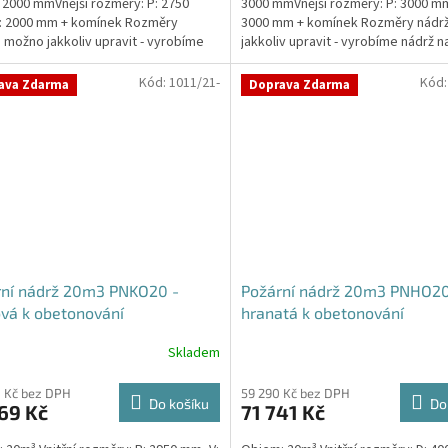
 2000 mmVnější rozměry: P: 2750
3000 mmVnější rozměry: P: 3000 mm
: 2000 mm + komínek Rozměry
3000 mm + komínek Rozměry nádr
 možno jakkoliv upravit - vyrobíme
jakkoliv upravit - vyrobíme nádrž n
a...
míru!Nádrž...
Kód:
1011/21-
Kód
ava Zdarma
Doprava Zdarma
rní nádrž 20m3 PNKO20 -
Požární nádrž 20m3 PNHO20
vá k obetonování
hranatá k obetonování
400x250x200
Skladem
Průměrné
hodnocení
produktu
 Kč bez DPH
59 290 Kč bez DPH
Do košíku
Do
69 Kč
71 741 Kč
je
5,0