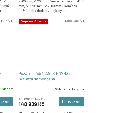
, V:
2500 mm, V: 2000 mmVnější rozměry: D: 4200
že možno
mm, Š: 2700 mm, V: 2000 mm + komínek
a
Běžná doba dodání 2-3 týdny od
objednávky. Rozměry...
:
1015/21-
Kód:
2581/21
Doprava Zdarma
 -
Požární nádrž 22m3 PNSH22 -
hranatá samonosná
Skladem
Skladem - do týdne
123 090 Kč bez DPH
 košíku
Do košíku
148 939 Kč