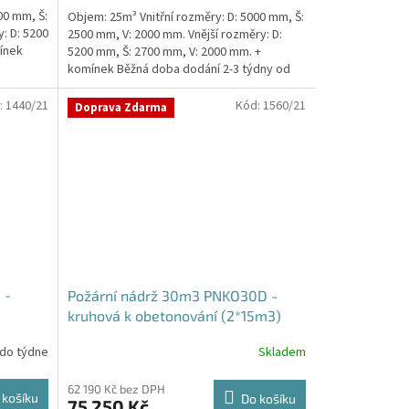
5,0
00 mm, Š:
Objem: 25m³ Vnitřní rozměry: D: 5000 mm, Š:
z
: D: 5200
2500 mm, V: 2000 mm. Vnější rozměry: D:
5
ínek
5200 mm, Š: 2700 mm, V: 2000 mm. +
hvězdiček.
komínek Běžná doba dodání 2-3 týdny od
objednávky....
:
1440/21
Kód:
1560/21
Doprava Zdarma
 -
Požární nádrž 30m3 PNKO30D -
kruhová k obetonování (2*15m3)
 do týdne
Skladem
62 190 Kč bez DPH
 košíku
Do košíku
75 250 Kč