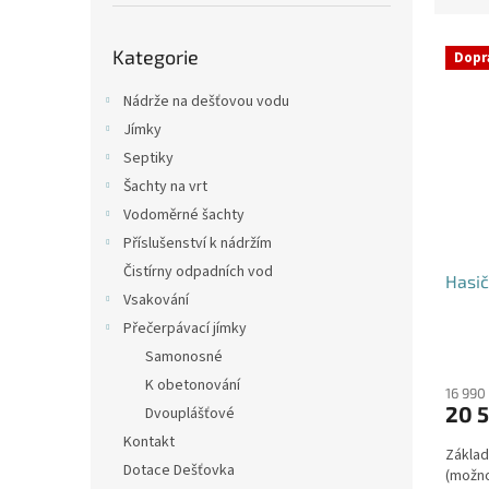
p
e
a
Přeskočit
V
n
n
Kategorie
kategorie
Dopr
ý
í
e
p
p
l
Nádrže na dešťovou vodu
i
r
Jímky
s
o
Septiky
p
d
Šachty na vrt
r
u
o
k
Vodoměrné šachty
d
t
Příslušenství k nádržím
u
ů
Čistírny odpadních vod
Hasič
k
Vsakování
t
Přečerpávací jímky
ů
Průmě
Samonosné
hodno
K obetonování
produ
16 990
20 5
Dvouplášťové
je
4,2
Kontakt
Základ
z
Dotace Dešťovka
(možno
5