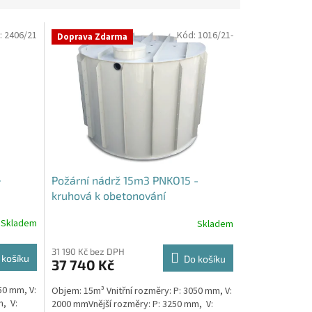
:
2406/21
Kód:
1016/21-
Doprava Zdarma
-
Požární nádrž 15m3 PNKO15 -
kruhová k obetonování
Skladem
Skladem
31 190 Kč bez DPH
 košíku
Do košíku
37 740 Kč
50 mm, V:
Objem: 15m³ Vnitřní rozměry: P: 3050 mm, V:
, V:
2000 mmVnější rozměry: P: 3250 mm, V: