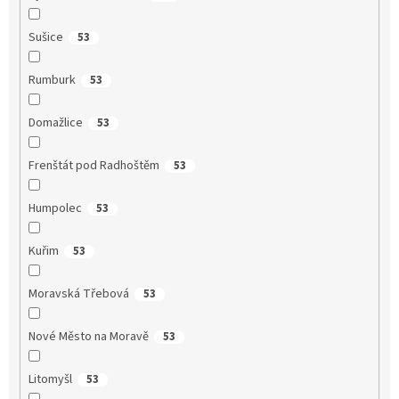
Sušice
53
Rumburk
53
Domažlice
53
Frenštát pod Radhoštěm
53
Humpolec
53
Kuřim
53
Moravská Třebová
53
Nové Město na Moravě
53
Litomyšl
53