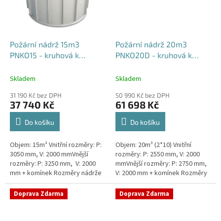
Požární nádrž 15m3
Požární nádrž 20m3
PNKO15 - kruhová k
PNKO20D - kruhová k
obetonování
obetonování (2*10m3)
Skladem
Skladem
31 190 Kč bez DPH
50 990 Kč bez DPH
37 740 Kč
61 698 Kč
Do košíku
Do košíku
Objem: 15m³ Vnitřní rozměry: P:
Objem: 20m³ (2*10) Vnitřní
3050 mm, V: 2000 mmVnější
rozměry: P: 2550 mm, V: 2000
rozměry: P: 3250 mm, V: 2000
mmVnější rozměry: P: 2750 mm,
mm + komínek Rozměry nádrže
V: 2000 mm + komínek Rozměry
možno jakkoliv upravit -
nádrže možno jakkoliv upravit -
vyrobíme nádrž na míru!Nádrž...
vyrobíme nádrž na...
Doprava Zdarma
Doprava Zdarma