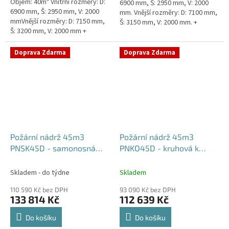
Objem: 40m³ Vnitřní rozměry: D:
6900 mm, Š: 2950 mm, V: 2000
6900 mm, Š: 2950 mm, V: 2000
mm. Vnější rozměry: D: 7100 mm,
mmVnější rozměry: D: 7150 mm,
Š: 3150 mm, V: 2000 mm. +
Š: 3200 mm, V: 2000 mm +
komínek Běžná doba dodání 2-3
komínek Běžná doba dodání 2-3
týdny od objednávky....
týdny od objednávky. Rozměry...
Doprava Zdarma
Doprava Zdarma
Požární nádrž 45m3
Požární nádrž 45m3
PNSK45D - samonosná
PNKO45D - kruhová k
kruhová (3*15m3)
obetonování (3*15m3)
Skladem - do týdne
Skladem
110 590 Kč bez DPH
93 090 Kč bez DPH
133 814 Kč
112 639 Kč
Do košíku
Do košíku