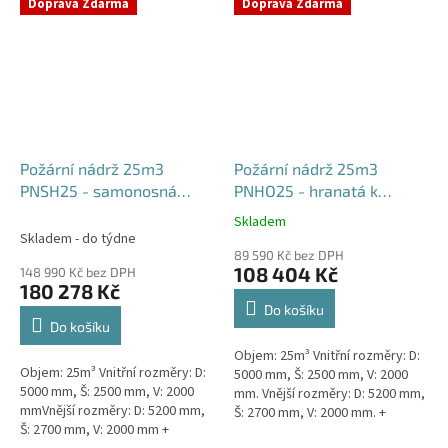
týdny od objednávky. Rozměry...
Doprava Zdarma
Doprava Zdarma
Požární nádrž 25m3
Požární nádrž 25m3
PNSH25 - samonosná
PNHO25 - hranatá k
hranatá
obetonování
Skladem
Průměrné
Skladem - do týdne
hodnocení
89 590 Kč bez DPH
produktu
108 404 Kč
148 990 Kč bez DPH
je
180 278 Kč
5,0
Do košíku
z
Do košíku
5
Objem: 25m³ Vnitřní rozměry: D:
hvězdiček.
Objem: 25m³ Vnitřní rozměry: D:
5000 mm, Š: 2500 mm, V: 2000
5000 mm, Š: 2500 mm, V: 2000
mm. Vnější rozměry: D: 5200 mm,
mmVnější rozměry: D: 5200 mm,
Š: 2700 mm, V: 2000 mm. +
Š: 2700 mm, V: 2000 mm +
komínek Běžná doba dodání 2-3