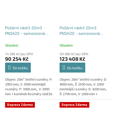
Požární nádrž 20m3
Požární nádrž 20m3
PNSK20 - samonosná
PNSH20 - samonosná
kruhová
hranatá 400x250x200
Skladem
Skladem
74 590 Kč bez DPH
101 990 Kč bez DPH
90 254 Kč
123 408 Kč
Do košíku
Do košíku
Objem: 20m³ Vnitřní rozměry: P:
Objem: 20m³ Vnitřní rozměry: D:
2950 mm, V: 3000 mmVnější
4000 mm, Š: 2500 mm, V: 2000
rozměry: P: 3000 mm, V: 3000
mmVnější rozměry: D: 4200 mm,
mm + komínek Rozměry nádrže
Š: 2700 mm, V: 2000 mm +
možno jakkoliv upravit -
komínek Běžná doba dodání 2-3
vyrobíme nádrž na míru!Nádrž...
týdny od objednávky. Rozměry...
Doprava Zdarma
Doprava Zdarma