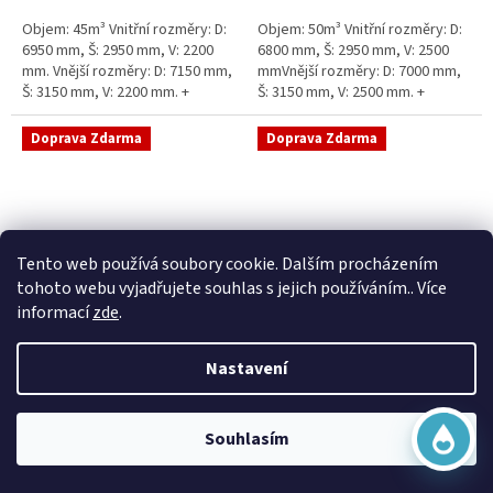
5
5
Objem: 45m³ Vnitřní rozměry: D:
Objem: 50m³ Vnitřní rozměry: D:
hvězdiček.
hvězdiček.
6950 mm, Š: 2950 mm, V: 2200
6800 mm, Š: 2950 mm, V: 2500
mm. Vnější rozměry: D: 7150 mm,
mmVnější rozměry: D: 7000 mm,
Š: 3150 mm, V: 2200 mm. +
Š: 3150 mm, V: 2500 mm. +
komínek Běžná doba dodání 2-3
komínek Běžná doba dodání 2-3
týdny od objednávky....
týdny od objednávky. Rozměry...
Doprava Zdarma
Doprava Zdarma
Virtuální asistent
Tento web používá soubory cookie. Dalším procházením
Online
tohoto webu vyjadřujete souhlas s jejich používáním.. Více
informací
zde
.
Sací šachta samonosná
Sací šachta k obetonování
Nastavení
Začít konverzaci
Skladem
Průměrné
Skladem
hodnocení
20 790 Kč bez DPH
produktu
25 156 Kč
15 390 Kč bez DPH
Souhlasím
je
18 622 Kč
5,0
Do košíku
z