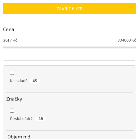
n
ZAVŘÍT FILTR
í
p
r
Cena
o
d
3617
Kč
334069
Kč
u
k
t
ů
Na skladě
45
Značky
Česká nádrž
49
.Objem m3