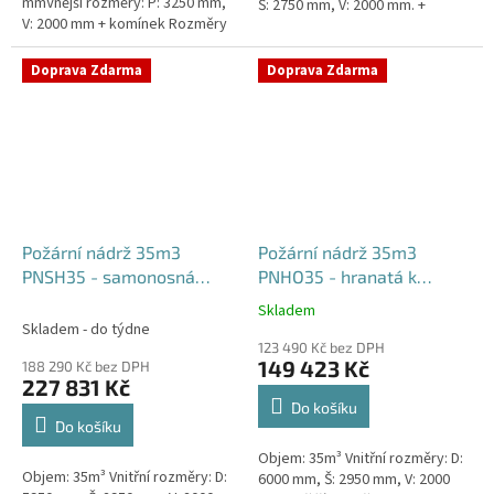
mmVnější rozměry: P: 3250 mm,
Š: 2750 mm, V: 2000 mm. +
V: 2000 mm + komínek Rozměry
komínek Běžná doba dodání 2-3
nádrže možno jakkoliv upravit -
týdny od objednávky....
vyrobíme nádrž na...
Doprava Zdarma
Doprava Zdarma
Požární nádrž 35m3
Požární nádrž 35m3
PNSH35 - samonosná
PNHO35 - hranatá k
hranatá
obetonování
Skladem
Průměrné
Skladem - do týdne
hodnocení
123 490 Kč bez DPH
produktu
149 423 Kč
188 290 Kč bez DPH
je
227 831 Kč
5,0
Do košíku
z
Do košíku
5
Objem: 35m³ Vnitřní rozměry: D:
hvězdiček.
Objem: 35m³ Vnitřní rozměry: D:
6000 mm, Š: 2950 mm, V: 2000