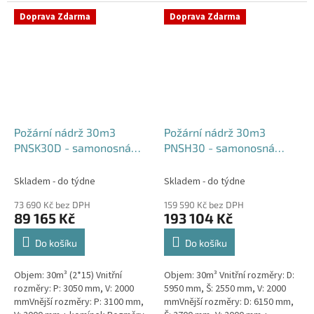
komínek Běžná doba dodání 2-3
týdny od objednávky....
týdny od objednávky. Rozměry...
Doprava Zdarma
Doprava Zdarma
Požární nádrž 30m3
Požární nádrž 30m3
PNSK30D - samonosná
PNSH30 - samonosná
kruhová (2*15m3)
hranatá
Skladem - do týdne
Skladem - do týdne
73 690 Kč bez DPH
159 590 Kč bez DPH
89 165 Kč
193 104 Kč
Do košíku
Do košíku
Objem: 30m³ (2*15) Vnitřní
Objem: 30m³ Vnitřní rozměry: D:
rozměry: P: 3050 mm, V: 2000
5950 mm, Š: 2550 mm, V: 2000
mmVnější rozměry: P: 3100 mm,
mmVnější rozměry: D: 6150 mm,