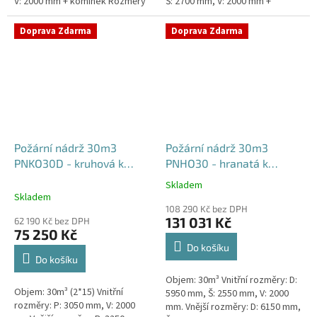
V: 2000 mm + komínek Rozměry
Š: 2700 mm, V: 2000 mm +
nádrže možno jakkoliv upravit -
komínek Běžná doba dodání 2-3
vyrobíme nádrž na...
týdny od objednávky. Rozměry...
Doprava Zdarma
Doprava Zdarma
Požární nádrž 30m3
Požární nádrž 30m3
PNKO30D - kruhová k
PNHO30 - hranatá k
obetonování (2*15m3)
obetonování
Skladem
Průměrné
Skladem
hodnocení
108 290 Kč bez DPH
produktu
131 031 Kč
62 190 Kč bez DPH
je
75 250 Kč
5,0
Do košíku
z
Do košíku
5
Objem: 30m³ Vnitřní rozměry: D:
hvězdiček.
Objem: 30m³ (2*15) Vnitřní
5950 mm, Š: 2550 mm, V: 2000
rozměry: P: 3050 mm, V: 2000
mm. Vnější rozměry: D: 6150 mm,