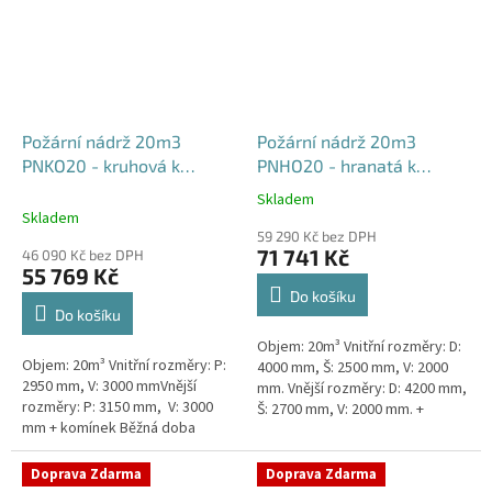
Požární nádrž 20m3
Požární nádrž 20m3
PNKO20 - kruhová k
PNHO20 - hranatá k
obetonování
obetonování
Skladem
Průměrné
400x250x200
Skladem
hodnocení
59 290 Kč bez DPH
produktu
71 741 Kč
46 090 Kč bez DPH
je
55 769 Kč
5,0
Do košíku
z
Do košíku
5
Objem: 20m³ Vnitřní rozměry: D:
hvězdiček.
Objem: 20m³ Vnitřní rozměry: P:
4000 mm, Š: 2500 mm, V: 2000
2950 mm, V: 3000 mmVnější
mm. Vnější rozměry: D: 4200 mm,
rozměry: P: 3150 mm, V: 3000
Š: 2700 mm, V: 2000 mm. +
mm + komínek Běžná doba
komínek Běžná doba dodání 2-3
dodání 2-3 týdny od objednávky.
týdny od objednávky....
Rozměry nádrže možno...
Doprava Zdarma
Doprava Zdarma