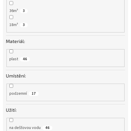
36m³
3
18m³
3
Materiál:
plast
46
Umístění:
podzemní
17
Užití:
na dešťovou vodu
46