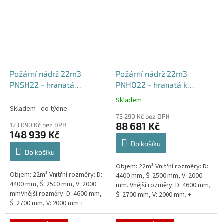
Požární nádrž 22m3
Požární nádrž 22m3
PNSH22 - hranatá
PNHO22 - hranatá k
samonosná
obetonování
Skladem
Průměrné
Skladem - do týdne
hodnocení
73 290 Kč bez DPH
produktu
88 681 Kč
123 090 Kč bez DPH
je
148 939 Kč
5,0
Do košíku
z
Do košíku
5
Objem: 22m³ Vnitřní rozměry: D:
hvězdiček.
Objem: 22m³ Vnitřní rozměry: D:
4400 mm, Š: 2500 mm, V: 2000
4400 mm, Š: 2500 mm, V: 2000
mm. Vnější rozměry: D: 4600 mm,
mmVnější rozměry: D: 4600 mm,
Š: 2700 mm, V: 2000 mm. +
Š: 2700 mm, V: 2000 mm +
komínek Běžná doba dodání 2-3
komínek Běžná doba dodání 2-3
týdny od objednávky....