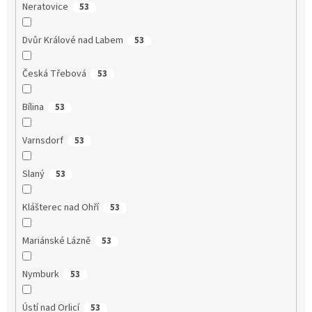
Neratovice
53
Dvůr Králové nad Labem
53
Česká Třebová
53
Bílina
53
Varnsdorf
53
Slaný
53
Klášterec nad Ohří
53
Mariánské Lázně
53
Nymburk
53
Ústí nad Orlicí
53