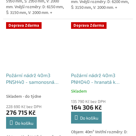
5950 mm, Š: 2950 mm, V: 2000
mm. Vnější rozměry: D: 6200 mm,
mm. Vnější rozměry: D: 6150 mm,
Š: 3150 mm, V: 2000 mm. +
Š: 3150 mm, V: 2000 mm. +
komínek Běžná doba dodání 2-3
komínek. Běžná doba dodání 2-3
týdny od objednávky....
týdny od objednávky....
Doprava Zdarma
Doprava Zdarma
Požární nádrž 40m3
Požární nádrž 40m3
PNSH40 - samonosná
PNHO40 - hranatá k
hranatá
obetonování
Skladem
Průměrné
Skladem - do týdne
hodnocení
135 790 Kč bez DPH
produktu
164 306 Kč
228 690 Kč bez DPH
je
276 715 Kč
5,0
Do košíku
z
Do košíku
5
Objem: 40m³ Vnitřní rozměry: D:
hvězdiček.