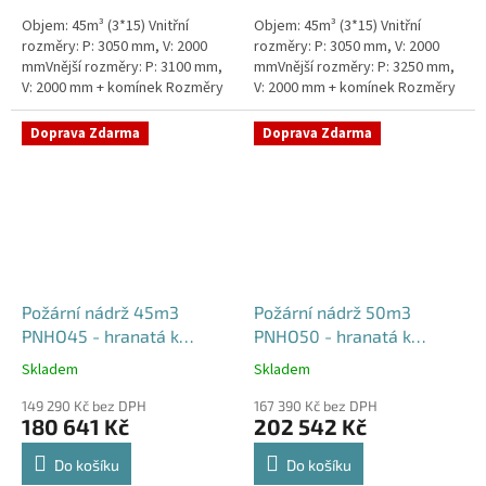
Objem: 45m³ (3*15) Vnitřní
Objem: 45m³ (3*15) Vnitřní
rozměry: P: 3050 mm, V: 2000
rozměry: P: 3050 mm, V: 2000
mmVnější rozměry: P: 3100 mm,
mmVnější rozměry: P: 3250 mm,
V: 2000 mm + komínek Rozměry
V: 2000 mm + komínek Rozměry
nádrže možno jakkoliv upravit -
nádrže možno jakkoliv upravit -
vyrobíme nádrž na...
vyrobíme nádrž na...
Doprava Zdarma
Doprava Zdarma
Požární nádrž 45m3
Požární nádrž 50m3
PNHO45 - hranatá k
PNHO50 - hranatá k
obetonování
obetonování
Skladem
Skladem
Průměrné
Průměrné
hodnocení
hodnocení
149 290 Kč bez DPH
167 390 Kč bez DPH
produktu
produktu
180 641 Kč
202 542 Kč
je
je
5,0
5,0
Do košíku
Do košíku
z
z