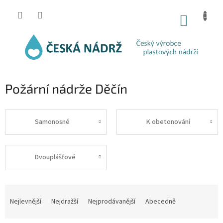
Přejít
na
NÁKUP
obsah
KOŠÍK
Požární nádrže Děčín
Samonosné
K obetonování
Dvouplášťové
Ř
a
Nejlevnější
Nejdražší
Nejprodávanější
Abecedně
z
e