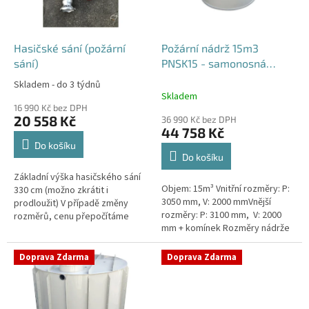
p
r
o
d
Hasičské sání (požární
Požární nádrž 15m3
u
sání)
PNSK15 - samonosná
k
kruhová
Skladem - do 3 týdnů
Průměrné
t
Skladem
hodnocení
ů
16 990 Kč bez DPH
produktu
20 558 Kč
36 990 Kč bez DPH
je
44 758 Kč
4,2
Do košíku
z
Do košíku
5
Základní výška hasičského sání
hvězdiček.
Objem: 15m³ Vnitřní rozměry: P:
330 cm (možno zkrátit i
3050 mm, V: 2000 mmVnější
prodloužit) V případě změny
rozměry: P: 3100 mm, V: 2000
rozměrů, cenu přepočítáme
mm + komínek Rozměry nádrže
individuálně.
možno jakkoliv upravit -
vyrobíme nádrž na míru!Nádrž...
Doprava Zdarma
Doprava Zdarma