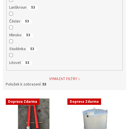
Lanškroun
53
Čáslav
53
Hlinsko
53
Studénka
53
Litovel
53
VYMAZAT FILTRY
Položek k zobrazení:
53
V
Doprava Zdarma
Doprava Zdarma
ý
p
i
s