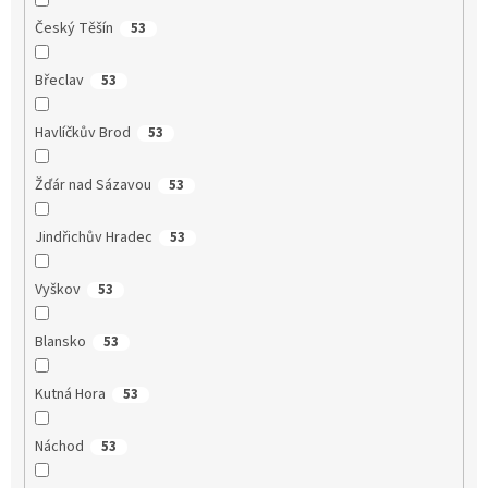
Český Těšín
53
Břeclav
53
Havlíčkův Brod
53
Žďár nad Sázavou
53
Jindřichův Hradec
53
Vyškov
53
Blansko
53
Kutná Hora
53
Náchod
53