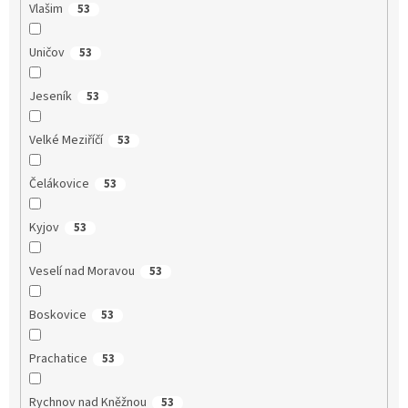
Vlašim
53
Uničov
53
Jeseník
53
Velké Meziříčí
53
Čelákovice
53
Kyjov
53
Veselí nad Moravou
53
Boskovice
53
Prachatice
53
Rychnov nad Kněžnou
53