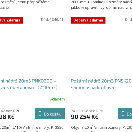
 rozměrů, cenu přepočítáme
2000 mm + komínek Rozměry nádr
ček.
uálně.
jakkoliv upravit - vyrobíme nádrž n
míru!Nádrž...
Kód:
1046/21-
Kód
ava Zdarma
Doprava Zdarma
rní nádrž 20m3 PNKO20D -
Požární nádrž 20m3 PNSK20
vá k obetonování (2*10m3)
samonosná kruhová
Skladem
 Kč bez DPH
74 590 Kč bez DPH
Do košíku
Do
98 Kč
90 254 Kč
 20m³ (2*10) Vnitřní rozměry: P: 2550
Objem: 20m³ Vnitřní rozměry: P: 29