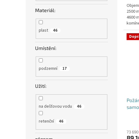
Objem:
z
Materiál:
2500 m
5
4600 m
hvězdi
komíne
objedn
plast
46
Dopr
Umístění:
podzemní
17
Užití:
Požá
na dešťovou vodu
46
samo
retenční
46
73 690
89 1
záznam