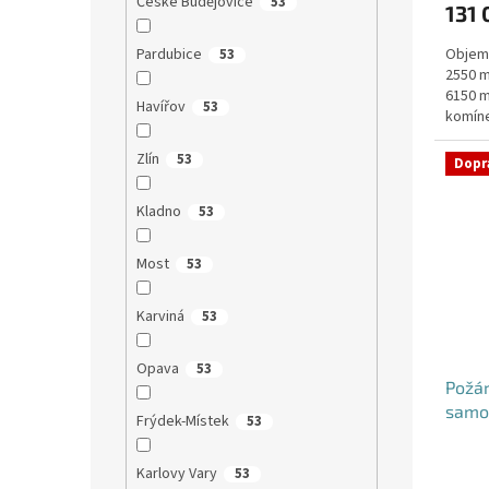
České Budějovice
53
131 
je
5,0
Pardubice
Objem:
53
z
2550 m
5
6150 m
hvězdi
Havířov
53
komíne
objedn
Zlín
53
Dopr
Kladno
53
Most
53
Karviná
53
Opava
53
Požá
samo
Frýdek-Místek
53
Karlovy Vary
53