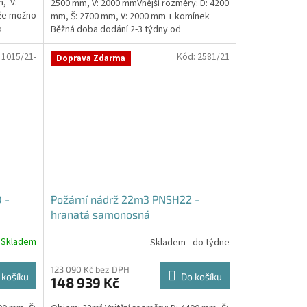
, V:
2500 mm, V: 2000 mmVnější rozměry: D: 4200
že možno
mm, Š: 2700 mm, V: 2000 mm + komínek
a
Běžná doba dodání 2-3 týdny od
objednávky. Rozměry...
:
1015/21-
Kód:
2581/21
Doprava Zdarma
 -
Požární nádrž 22m3 PNSH22 -
hranatá samonosná
Skladem
Skladem - do týdne
123 090 Kč bez DPH
 košíku
Do košíku
148 939 Kč