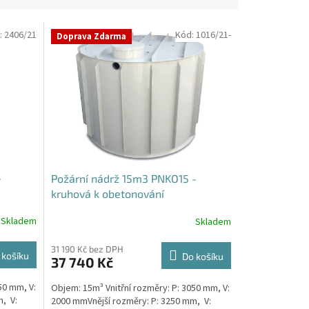
:
2406/21
Kód:
1016/21-
Doprava Zdarma
-
Požární nádrž 15m3 PNKO15 -
kruhová k obetonování
Skladem
Skladem
31 190 Kč bez DPH
 košíku
Do košíku
37 740 Kč
50 mm, V:
Objem: 15m³ Vnitřní rozměry: P: 3050 mm, V:
, V:
2000 mmVnější rozměry: P: 3250 mm, V: