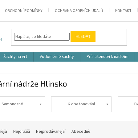
OBCHODNÍ PODMÍNKY
OCHRANA OSOBNÍCH ÚDAJŮ
KONTAKT
HLEDAT
Šachty na vrt
Vodoměrné šachty
Příslušenství k nádržím
rní nádrže Hlinsko
Samonosné
K obetonování
D
nější
Nejdražší
Nejprodávanější
Abecedně