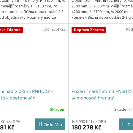
 20m³ Vnitřní rozměry: P: 2950 mm, V:
Objem: 20m³ Vnitřní rozměry: D: 40
z
mVnější rozměry: P: 3150 mm, V:
2500 mm, V: 2000 mm. Vnější rozměr
5
m + komínek Běžná doba dodání 2-3
4200 mm, Š: 2700 mm, V: 2000 mm. 
hvězdiček.
od objednávky. Rozměry nádrže
komínek Běžná doba dodání 2-3 tý
..
objednávky....
Kód:
2561/21
Kód
ava Zdarma
Doprava Zdarma
rní nádrž 22m3 PNHO22 -
Požární nádrž 25m3 PNSH25
tá k obetonování
samonosná hranatá
Skladem
Skladem -
rné
cení
ktu
 Kč bez DPH
148 990 Kč bez DPH
Do košíku
Do
81 Kč
180 278 Kč