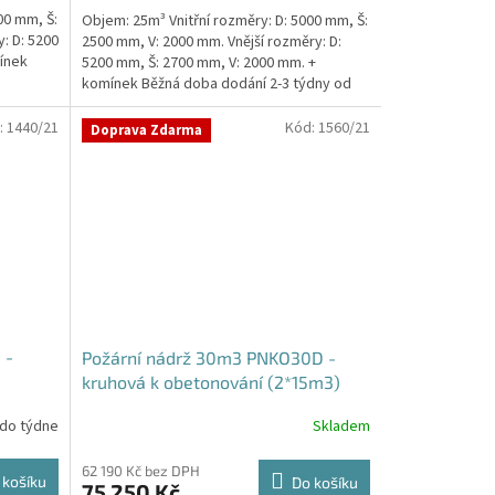
5,0
00 mm, Š:
Objem: 25m³ Vnitřní rozměry: D: 5000 mm, Š:
z
: D: 5200
2500 mm, V: 2000 mm. Vnější rozměry: D:
5
ínek
5200 mm, Š: 2700 mm, V: 2000 mm. +
hvězdiček.
komínek Běžná doba dodání 2-3 týdny od
objednávky....
:
1440/21
Kód:
1560/21
Doprava Zdarma
 -
Požární nádrž 30m3 PNKO30D -
kruhová k obetonování (2*15m3)
 do týdne
Skladem
62 190 Kč bez DPH
 košíku
Do košíku
75 250 Kč