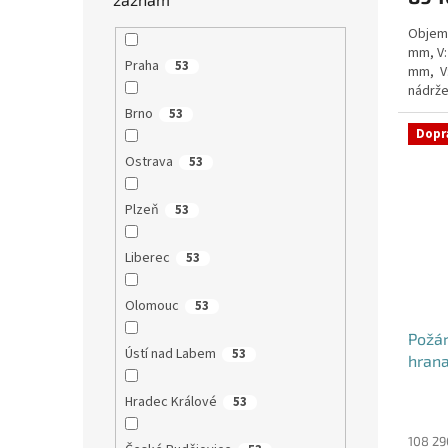
Objem:
mm, V:
Praha
53
mm, V
nádrže
nádrž n
Brno
53
Dopr
Ostrava
53
Plzeň
53
Liberec
53
Olomouc
53
Požá
Ústí nad Labem
53
hrana
Hradec Králové
53
Průmě
hodno
produ
108 29