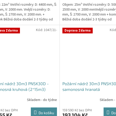
 22m³ Vnitřní rozměry: D: 4400 mm, Š:
Objem: 25m³ Vnitřní rozměry: D: 50
m, V: 2000 mm. Vnější rozměry: D:
2500 mm, V: 2000 mmVnější rozměry
m, Š: 2700 mm, V: 2000 mm. +
mm, Š: 2700 mm, V: 2000 mm + kom
ček.
k Běžná doba dodání 2-3 týdny od
Běžná doba dodání 2-3 týdny od
ávky....
objednávky. Rozměry...
Kód:
1047/21-
Kód
ava Zdarma
Doprava Zdarma
rní nádrž 30m3 PNSK30D -
Požární nádrž 30m3 PNSH30
nosná kruhová (2*15m3)
samonosná hranatá
Skladem - do týdne
Skladem -
 Kč bez DPH
159 590 Kč bez DPH
Do košíku
Do
65 Kč
193 104 Kč