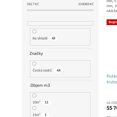
mm, V:
3617
Kč
334069
Kč
mm, V
nádrže
nádrž n
Dopr
Na skladě
45
Značky
Česká nádrž
49
Požá
kruho
.Objem m3
20m³
12
46 090
55 7
15m³
3