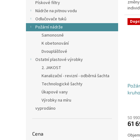
změny
hvězdi
Pískové filtry
individ
Nádrže na pitnou vodu
Odlučovače tuků
Dopr
Požární nádrže
Samonosné
K obetonování
Dvouplášťové
Ostatní plastové výrobky
2. JAKOST
Kanalizační - revizní - odběrná šachta
Technologické šachty
Požá
Úkapové vany
kruho
Výrobky na míru
vyprodáno
50 990
61 6
Cena
Objem: