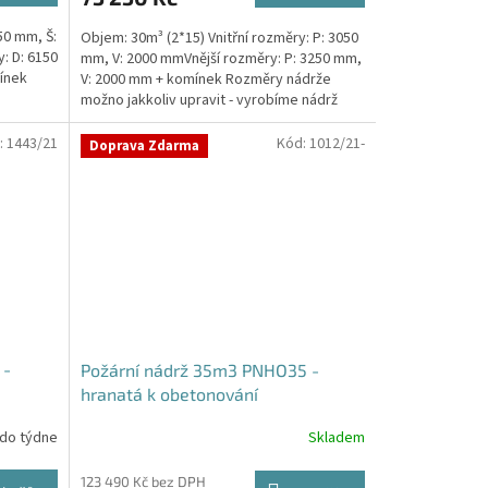
50 mm, Š:
Objem: 30m³ (2*15) Vnitřní rozměry: P: 3050
: D: 6150
mm, V: 2000 mmVnější rozměry: P: 3250 mm,
ínek
V: 2000 mm + komínek Rozměry nádrže
možno jakkoliv upravit - vyrobíme nádrž
na...
:
1443/21
Kód:
1012/21-
Doprava Zdarma
 -
Požární nádrž 35m3 PNHO35 -
hranatá k obetonování
 do týdne
Skladem
Průměrné
hodnocení
produktu
123 490 Kč bez DPH