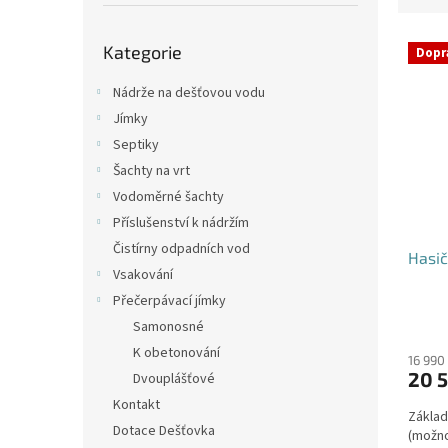
p
e
a
Přeskočit
V
n
n
Kategorie
kategorie
Dopr
ý
í
e
p
p
l
Nádrže na dešťovou vodu
i
r
Jímky
s
o
Septiky
p
d
Šachty na vrt
r
u
o
k
Vodoměrné šachty
d
t
Příslušenství k nádržím
u
ů
Čistírny odpadních vod
Hasič
k
Vsakování
t
Přečerpávací jímky
ů
Průmě
Samonosné
hodno
K obetonování
produ
16 990
20 5
Dvouplášťové
je
4,2
Kontakt
Základ
z
Dotace Dešťovka
(možno
5