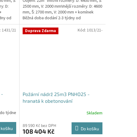
00 mm, Š:
Objem: 22m³ Vnitřní rozměry: D: 4400 mm, Š:
y: D:
2500 mm, V: 2000 mmVnější rozměry: D: 4600
+
mm, Š: 2700 mm, V: 2000 mm + komínek
dny od
Běžná doba dodání 2-3 týdny od
objednávky. Rozměry...
:
1431/21
Kód:
1013/21-
Doprava Zdarma
 -
Požární nádrž 25m3 PNHO25 -
hranatá k obetonování
 do týdne
Skladem
Průměrné
hodnocení
produktu
89 590 Kč bez DPH
 košíku
Do košíku
108 404 Kč
je