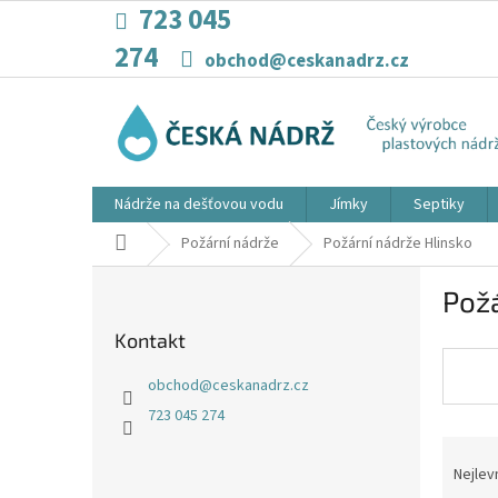
Přejít
723 045
na
274
obsah
obchod@ceskanadrz.cz
Nádrže na dešťovou vodu
Jímky
Septiky
Domů
Požární nádrže
Požární nádrže Hlinsko
P
Požá
o
s
Kontakt
t
r
obchod
@
ceskanadrz.cz
a
723 045 274
n
Ř
n
a
í
Nejlev
z