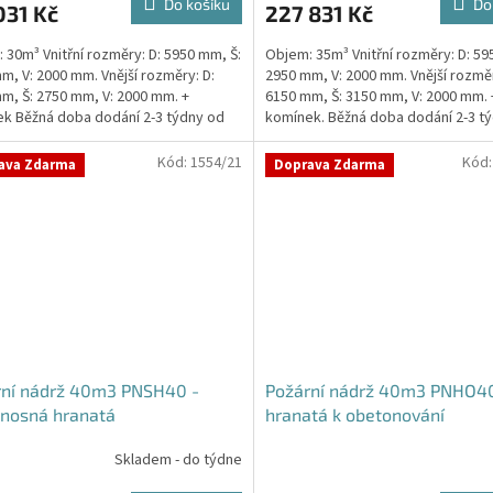
Do košíku
Do
031 Kč
227 831 Kč
 30m³ Vnitřní rozměry: D: 5950 mm, Š:
Objem: 35m³ Vnitřní rozměry: D: 59
m, V: 2000 mm. Vnější rozměry: D:
2950 mm, V: 2000 mm. Vnější rozměr
m, Š: 2750 mm, V: 2000 mm. +
6150 mm, Š: 3150 mm, V: 2000 mm. 
ček.
k Běžná doba dodání 2-3 týdny od
komínek. Běžná doba dodání 2-3 t
ávky....
objednávky....
Kód:
1554/21
Kód
ava Zdarma
Doprava Zdarma
rní nádrž 40m3 PNSH40 -
Požární nádrž 40m3 PNHO40
nosná hranatá
hranatá k obetonování
Skladem - do týdne
Průměrné
hodnocení