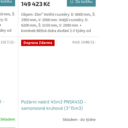
 košíku
Do košíku
149 423 Kč
je
5,0
50 mm, Š:
Objem: 35m³ Vnitřní rozměry: D: 6000 mm, Š:
z
y: D:
2950 mm, V: 2000 mm. Vnější rozměry: D:
5
+
6200 mm, Š: 3150 mm, V: 2000 mm. +
hvězdiček.
ýdny od
komínek Běžná doba dodání 2-3 týdny od
objednávky....
:
1017/21-
Kód:
1048/21-
Doprava Zdarma
 -
Požární nádrž 45m3 PNSK45D -
samonosná kruhová (3*15m3)
Skladem
Skladem - do týdne