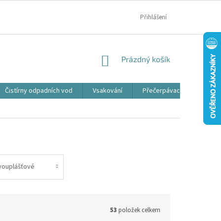
MOJE OBJEDNÁVKA
Přihlášení
NÁKUPNÍ
Prázdný košík
KOŠÍK
Čistírny odpadních vod
Vsakování
Přečerpávací jímky
vouplášťové
53
položek celkem