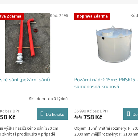
Kód:
2496
Kód
ava Zdarma
Doprava Zdarma
ské sání (požární sání)
Požární nádrž 15m3 PNSK15 
samonosná kruhová
Skladem - do 3 týdnů
rné
cení
ktu
 Kč bez DPH
36 990 Kč bez DPH
Do košíku
Do
58 Kč
44 758 Kč
ní výška hasičského sání 330 cm
Objem: 15m³ Vnitřní rozměry: P: 30
 zkrátit i prodloužit) V případě
2000 mmVnější rozměry: P: 3100 mm