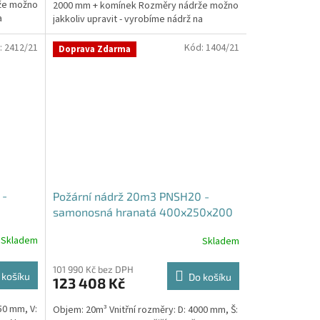
že možno
2000 mm + komínek Rozměry nádrže možno
a
jakkoliv upravit - vyrobíme nádrž na
míru!Nádrž...
:
2412/21
Kód:
1404/21
Doprava Zdarma
 -
Požární nádrž 20m3 PNSH20 -
samonosná hranatá 400x250x200
Skladem
Skladem
101 990 Kč bez DPH
 košíku
Do košíku
123 408 Kč
50 mm, V:
Objem: 20m³ Vnitřní rozměry: D: 4000 mm, Š: