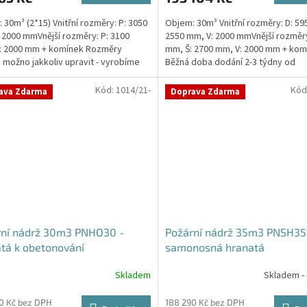
 30m³ (2*15) Vnitřní rozměry: P: 3050
Objem: 30m³ Vnitřní rozměry: D: 59
 2000 mmVnější rozměry: P: 3100
2550 mm, V: 2000 mmVnější rozměry
: 2000 mm + komínek Rozměry
mm, Š: 2700 mm, V: 2000 mm + kom
 možno jakkoliv upravit - vyrobíme
Běžná doba dodání 2-3 týdny od
a...
objednávky. Rozměry...
Kód:
1014/21-
Kód
ava Zdarma
Doprava Zdarma
rní nádrž 30m3 PNHO30 -
Požární nádrž 35m3 PNSH35
tá k obetonování
samonosná hranatá
Skladem
Skladem -
rné
cení
ktu
0 Kč bez DPH
188 290 Kč bez DPH