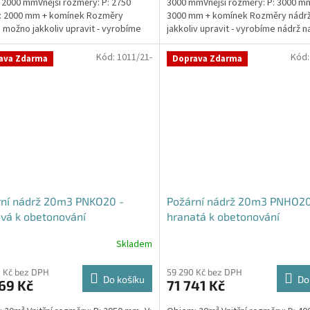
 2000 mmVnější rozměry: P: 2750
3000 mmVnější rozměry: P: 3000 mm
: 2000 mm + komínek Rozměry
3000 mm + komínek Rozměry nádr
 možno jakkoliv upravit - vyrobíme
jakkoliv upravit - vyrobíme nádrž n
a...
míru!Nádrž...
Kód:
1011/21-
Kód
ava Zdarma
Doprava Zdarma
rní nádrž 20m3 PNKO20 -
Požární nádrž 20m3 PNHO20
vá k obetonování
hranatá k obetonování
400x250x200
Skladem
Průměrné
hodnocení
produktu
 Kč bez DPH
59 290 Kč bez DPH
Do košíku
Do
69 Kč
71 741 Kč
je
5,0