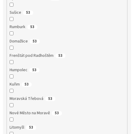
Sušice
53
Rumburk
53
Domažlice
53
Frenštát pod Radhoštěm
53
Humpolec
53
Kuřim
53
Moravská Třebová
53
Nové Město na Moravě
53
Litomyšl
53