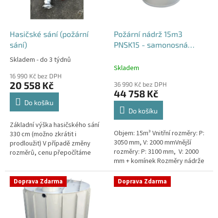
p
r
o
d
Hasičské sání (požární
Požární nádrž 15m3
u
sání)
PNSK15 - samonosná
k
kruhová
Skladem - do 3 týdnů
Průměrné
t
Skladem
hodnocení
ů
16 990 Kč bez DPH
produktu
20 558 Kč
36 990 Kč bez DPH
je
44 758 Kč
4,2
Do košíku
z
Do košíku
5
Základní výška hasičského sání
hvězdiček.
Objem: 15m³ Vnitřní rozměry: P:
330 cm (možno zkrátit i
3050 mm, V: 2000 mmVnější
prodloužit) V případě změny
rozměry: P: 3100 mm, V: 2000
rozměrů, cenu přepočítáme
mm + komínek Rozměry nádrže
individuálně.
možno jakkoliv upravit -
vyrobíme nádrž na míru!Nádrž...
Doprava Zdarma
Doprava Zdarma