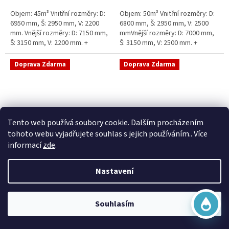
5
5
Objem: 45m³ Vnitřní rozměry: D:
Objem: 50m³ Vnitřní rozměry: D:
hvězdiček.
hvězdiček.
6950 mm, Š: 2950 mm, V: 2200
6800 mm, Š: 2950 mm, V: 2500
mm. Vnější rozměry: D: 7150 mm,
mmVnější rozměry: D: 7000 mm,
Š: 3150 mm, V: 2200 mm. +
Š: 3150 mm, V: 2500 mm. +
komínek Běžná doba dodání 2-3
komínek Běžná doba dodání 2-3
týdny od objednávky....
týdny od objednávky. Rozměry...
Doprava Zdarma
Doprava Zdarma
Virtuální asistent
Tento web používá soubory cookie. Dalším procházením
Online
tohoto webu vyjadřujete souhlas s jejich používáním.. Více
informací
zde
.
Sací šachta samonosná
Sací šachta k obetonování
Nastavení
Začít konverzaci
Skladem
Průměrné
Skladem
hodnocení
20 790 Kč bez DPH
produktu
25 156 Kč
15 390 Kč bez DPH
Souhlasím
je
18 622 Kč
5,0
Do košíku
z