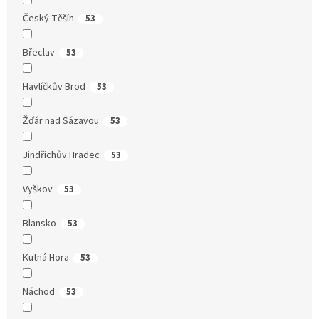
Český Těšín
53
Břeclav
53
Havlíčkův Brod
53
Žďár nad Sázavou
53
Jindřichův Hradec
53
Vyškov
53
Blansko
53
Kutná Hora
53
Náchod
53