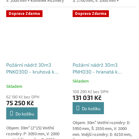
V: 2000 mm + komínek Rozměry
Š: 2700 mm, V: 2000 mm +
nádrže možno jakkoliv upravit -
komínek Běžná doba dodání 2-3
vyrobíme nádrž na...
týdny od objednávky. Rozměry...
Doprava Zdarma
Doprava Zdarma
Požární nádrž 30m3
Požární nádrž 30m3
PNKO30D - kruhová k
PNHO30 - hranatá k
obetonování (2*15m3)
obetonování
Skladem
Průměrné
Skladem
hodnocení
108 290 Kč bez DPH
produktu
131 031 Kč
62 190 Kč bez DPH
je
75 250 Kč
5,0
Do košíku
z
Do košíku
5
Objem: 30m³ Vnitřní rozměry: D:
hvězdiček.
Objem: 30m³ (2*15) Vnitřní
5950 mm, Š: 2550 mm, V: 2000
rozměry: P: 3050 mm, V: 2000
mm. Vnější rozměry: D: 6150 mm,