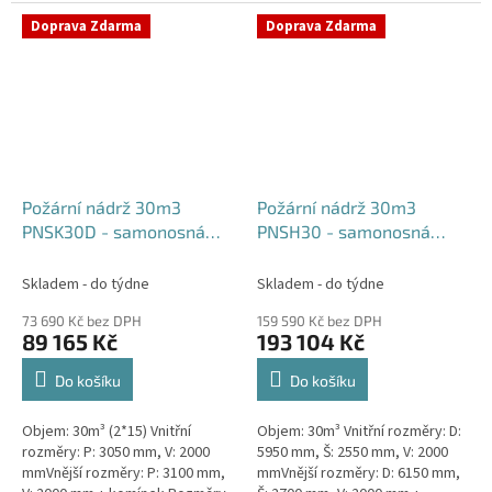
komínek Běžná doba dodání 2-3
týdny od objednávky....
týdny od objednávky. Rozměry...
Doprava Zdarma
Doprava Zdarma
Požární nádrž 30m3
Požární nádrž 30m3
PNSK30D - samonosná
PNSH30 - samonosná
kruhová (2*15m3)
hranatá
Skladem - do týdne
Skladem - do týdne
73 690 Kč bez DPH
159 590 Kč bez DPH
89 165 Kč
193 104 Kč
Do košíku
Do košíku
Objem: 30m³ (2*15) Vnitřní
Objem: 30m³ Vnitřní rozměry: D:
rozměry: P: 3050 mm, V: 2000
5950 mm, Š: 2550 mm, V: 2000
mmVnější rozměry: P: 3100 mm,
mmVnější rozměry: D: 6150 mm,