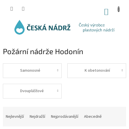
Přejít
na
NÁKUP
obsah
KOŠÍK
Požární nádrže Hodonín
Samonosné
K obetonování
Dvouplášťové
Ř
a
Nejlevnější
Nejdražší
Nejprodávanější
Abecedně
z
e