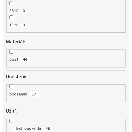
36m³
3
18m³
3
Materiál:
plast
46
Umístění:
podzemní
17
Užití:
na dešťovou vodu
46