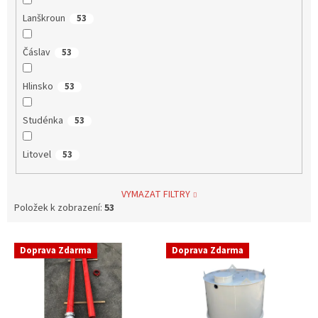
Lanškroun
53
Čáslav
53
Hlinsko
53
Studénka
53
Litovel
53
VYMAZAT FILTRY
Položek k zobrazení:
53
V
Doprava Zdarma
Doprava Zdarma
ý
p
i
s