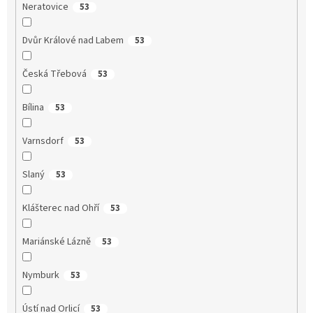
Neratovice
53
Dvůr Králové nad Labem
53
Česká Třebová
53
Bílina
53
Varnsdorf
53
Slaný
53
Klášterec nad Ohří
53
Mariánské Lázně
53
Nymburk
53
Ústí nad Orlicí
53