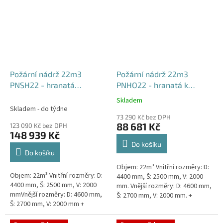
Požární nádrž 22m3
Požární nádrž 22m3
PNSH22 - hranatá
PNHO22 - hranatá k
samonosná
obetonování
Skladem
Průměrné
Skladem - do týdne
hodnocení
73 290 Kč bez DPH
produktu
88 681 Kč
123 090 Kč bez DPH
je
148 939 Kč
5,0
Do košíku
z
Do košíku
5
Objem: 22m³ Vnitřní rozměry: D:
hvězdiček.
Objem: 22m³ Vnitřní rozměry: D:
4400 mm, Š: 2500 mm, V: 2000
4400 mm, Š: 2500 mm, V: 2000
mm. Vnější rozměry: D: 4600 mm,
mmVnější rozměry: D: 4600 mm,
Š: 2700 mm, V: 2000 mm. +
Š: 2700 mm, V: 2000 mm +
komínek Běžná doba dodání 2-3
komínek Běžná doba dodání 2-3
týdny od objednávky....