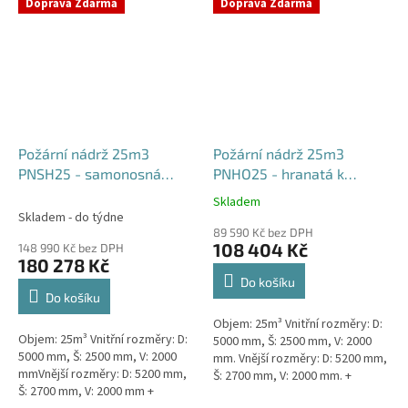
týdny od objednávky. Rozměry...
Doprava Zdarma
Doprava Zdarma
Požární nádrž 25m3
Požární nádrž 25m3
PNSH25 - samonosná
PNHO25 - hranatá k
hranatá
obetonování
Skladem
Průměrné
Skladem - do týdne
hodnocení
89 590 Kč bez DPH
produktu
108 404 Kč
148 990 Kč bez DPH
je
180 278 Kč
5,0
Do košíku
z
Do košíku
5
Objem: 25m³ Vnitřní rozměry: D:
hvězdiček.
Objem: 25m³ Vnitřní rozměry: D:
5000 mm, Š: 2500 mm, V: 2000
5000 mm, Š: 2500 mm, V: 2000
mm. Vnější rozměry: D: 5200 mm,
mmVnější rozměry: D: 5200 mm,
Š: 2700 mm, V: 2000 mm. +
Š: 2700 mm, V: 2000 mm +
komínek Běžná doba dodání 2-3