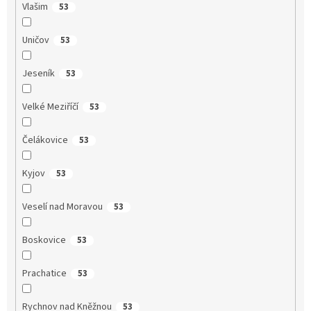
Vlašim
53
Uničov
53
Jeseník
53
Velké Meziříčí
53
Čelákovice
53
Kyjov
53
Veselí nad Moravou
53
Boskovice
53
Prachatice
53
Rychnov nad Kněžnou
53