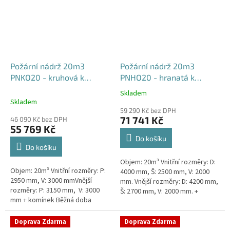
Požární nádrž 20m3
Požární nádrž 20m3
PNKO20 - kruhová k
PNHO20 - hranatá k
obetonování
obetonování
Skladem
Průměrné
400x250x200
Skladem
hodnocení
59 290 Kč bez DPH
produktu
71 741 Kč
46 090 Kč bez DPH
je
55 769 Kč
5,0
Do košíku
z
Do košíku
5
Objem: 20m³ Vnitřní rozměry: D:
hvězdiček.
Objem: 20m³ Vnitřní rozměry: P:
4000 mm, Š: 2500 mm, V: 2000
2950 mm, V: 3000 mmVnější
mm. Vnější rozměry: D: 4200 mm,
rozměry: P: 3150 mm, V: 3000
Š: 2700 mm, V: 2000 mm. +
mm + komínek Běžná doba
komínek Běžná doba dodání 2-3
dodání 2-3 týdny od objednávky.
týdny od objednávky....
Rozměry nádrže možno...
Doprava Zdarma
Doprava Zdarma