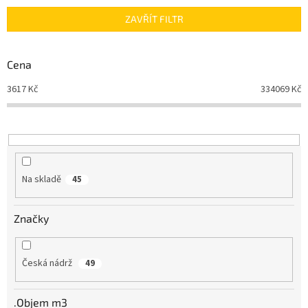
n
ZAVŘÍT FILTR
í
p
r
Cena
o
d
3617
Kč
334069
Kč
u
k
t
ů
Na skladě
45
Značky
Česká nádrž
49
.Objem m3