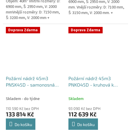
Objem: 40m³ Vnitřní rozměry: D:
6900 mm, Š: 2950 mm, V: 2000
6900 mm, Š: 2950 mm, V: 2000
mm. Vnější rozměry: D: 7100 mm,
mmVnější rozměry: D: 7150 mm,
Š: 3150 mm, V: 2000 mm. +
Š: 3200 mm, V: 2000 mm +
komínek Běžná doba dodání 2-3
komínek Běžná doba dodání 2-3
týdny od objednávky....
týdny od objednávky. Rozměry...
Doprava Zdarma
Doprava Zdarma
Požární nádrž 45m3
Požární nádrž 45m3
PNSK45D - samonosná
PNKO45D - kruhová k
kruhová (3*15m3)
obetonování (3*15m3)
Skladem - do týdne
Skladem
110 590 Kč bez DPH
93 090 Kč bez DPH
133 814 Kč
112 639 Kč
Do košíku
Do košíku