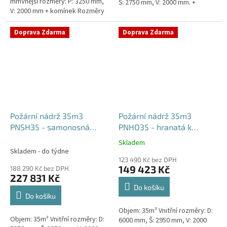
mmVnější rozměry: P: 3250 mm,
Š: 2750 mm, V: 2000 mm. +
V: 2000 mm + komínek Rozměry
komínek Běžná doba dodání 2-3
nádrže možno jakkoliv upravit -
týdny od objednávky....
vyrobíme nádrž na...
Doprava Zdarma
Doprava Zdarma
Požární nádrž 35m3
Požární nádrž 35m3
PNSH35 - samonosná
PNHO35 - hranatá k
hranatá
obetonování
Skladem
Průměrné
Skladem - do týdne
hodnocení
123 490 Kč bez DPH
produktu
149 423 Kč
188 290 Kč bez DPH
je
227 831 Kč
5,0
Do košíku
z
Do košíku
5
Objem: 35m³ Vnitřní rozměry: D:
hvězdiček.
Objem: 35m³ Vnitřní rozměry: D:
6000 mm, Š: 2950 mm, V: 2000