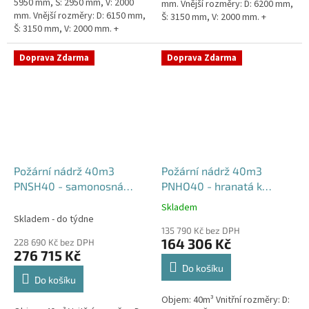
5950 mm, Š: 2950 mm, V: 2000
mm. Vnější rozměry: D: 6200 mm,
mm. Vnější rozměry: D: 6150 mm,
Š: 3150 mm, V: 2000 mm. +
Š: 3150 mm, V: 2000 mm. +
komínek Běžná doba dodání 2-3
komínek. Běžná doba dodání 2-3
týdny od objednávky....
týdny od objednávky....
Doprava Zdarma
Doprava Zdarma
Požární nádrž 40m3
Požární nádrž 40m3
PNSH40 - samonosná
PNHO40 - hranatá k
hranatá
obetonování
Skladem
Průměrné
Skladem - do týdne
hodnocení
135 790 Kč bez DPH
produktu
164 306 Kč
228 690 Kč bez DPH
je
276 715 Kč
5,0
Do košíku
z
Do košíku
5
Objem: 40m³ Vnitřní rozměry: D:
hvězdiček.