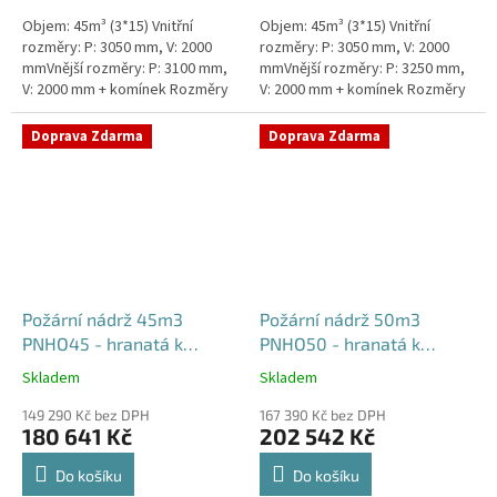
Objem: 45m³ (3*15) Vnitřní
Objem: 45m³ (3*15) Vnitřní
rozměry: P: 3050 mm, V: 2000
rozměry: P: 3050 mm, V: 2000
mmVnější rozměry: P: 3100 mm,
mmVnější rozměry: P: 3250 mm,
V: 2000 mm + komínek Rozměry
V: 2000 mm + komínek Rozměry
nádrže možno jakkoliv upravit -
nádrže možno jakkoliv upravit -
vyrobíme nádrž na...
vyrobíme nádrž na...
Doprava Zdarma
Doprava Zdarma
Požární nádrž 45m3
Požární nádrž 50m3
PNHO45 - hranatá k
PNHO50 - hranatá k
obetonování
obetonování
Skladem
Skladem
Průměrné
Průměrné
hodnocení
hodnocení
149 290 Kč bez DPH
167 390 Kč bez DPH
produktu
produktu
180 641 Kč
202 542 Kč
je
je
5,0
5,0
Do košíku
Do košíku
z
z