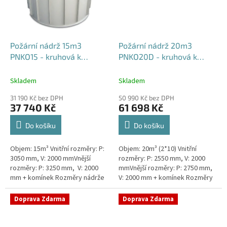
Požární nádrž 15m3
Požární nádrž 20m3
PNKO15 - kruhová k
PNKO20D - kruhová k
obetonování
obetonování (2*10m3)
Skladem
Skladem
31 190 Kč bez DPH
50 990 Kč bez DPH
37 740 Kč
61 698 Kč
Do košíku
Do košíku
Objem: 15m³ Vnitřní rozměry: P:
Objem: 20m³ (2*10) Vnitřní
3050 mm, V: 2000 mmVnější
rozměry: P: 2550 mm, V: 2000
rozměry: P: 3250 mm, V: 2000
mmVnější rozměry: P: 2750 mm,
mm + komínek Rozměry nádrže
V: 2000 mm + komínek Rozměry
možno jakkoliv upravit -
nádrže možno jakkoliv upravit -
vyrobíme nádrž na míru!Nádrž...
vyrobíme nádrž na...
Doprava Zdarma
Doprava Zdarma