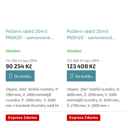
Požární nádrž 20m3
Požární nádrž 20m3
PNSK20 - samonosná
PNSH20 - samonosná
kruhová
hranatá 400x250x200
Skladem
Skladem
74 590 Kč bez DPH
101 990 Kč bez DPH
90 254 Kč
123 408 Kč
Do košíku
Do košíku
Objem: 20m³ Vnitřní rozměry: P:
Objem: 20m³ Vnitřní rozměry: D:
2950 mm, V: 3000 mmVnější
4000 mm, Š: 2500 mm, V: 2000
rozměry: P: 3000 mm, V: 3000
mmVnější rozměry: D: 4200 mm,
mm + komínek Rozměry nádrže
Š: 2700 mm, V: 2000 mm +
možno jakkoliv upravit -
komínek Běžná doba dodání 2-3
vyrobíme nádrž na míru!Nádrž...
týdny od objednávky. Rozměry...
Doprava Zdarma
Doprava Zdarma