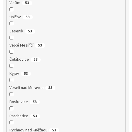
Vlašim
53
Uničov
53
Jeseník
53
Velké Meziříčí
53
Čelákovice
53
Kyjov
53
Veselí nad Moravou
53
Boskovice
53
Prachatice
53
Rychnov nad Kněžnou
53