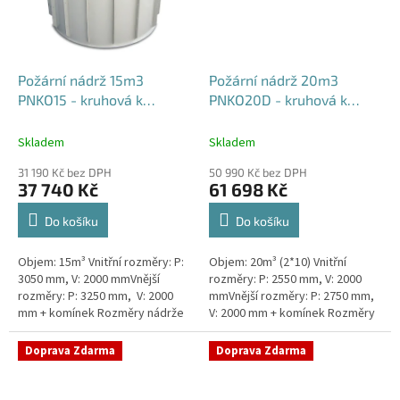
Požární nádrž 15m3
Požární nádrž 20m3
PNKO15 - kruhová k
PNKO20D - kruhová k
obetonování
obetonování (2*10m3)
Skladem
Skladem
31 190 Kč bez DPH
50 990 Kč bez DPH
37 740 Kč
61 698 Kč
Do košíku
Do košíku
Objem: 15m³ Vnitřní rozměry: P:
Objem: 20m³ (2*10) Vnitřní
3050 mm, V: 2000 mmVnější
rozměry: P: 2550 mm, V: 2000
rozměry: P: 3250 mm, V: 2000
mmVnější rozměry: P: 2750 mm,
mm + komínek Rozměry nádrže
V: 2000 mm + komínek Rozměry
možno jakkoliv upravit -
nádrže možno jakkoliv upravit -
vyrobíme nádrž na míru!Nádrž...
vyrobíme nádrž na...
Doprava Zdarma
Doprava Zdarma