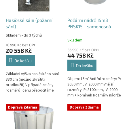
p
r
o
d
Hasičské sání (požární
Požární nádrž 15m3
u
sání)
PNSK15 - samonosná
k
kruhová
Skladem - do 3 týdnů
Průměrné
t
Skladem
hodnocení
ů
16 990 Kč bez DPH
produktu
20 558 Kč
36 990 Kč bez DPH
je
44 758 Kč
4,2
Do košíku
z
Do košíku
5
Základní výška hasičského sání
hvězdiček.
Objem: 15m³ Vnitřní rozměry: P:
330 cm (možno zkrátit i
3050 mm, V: 2000 mmVnější
prodloužit) V případě změny
rozměry: P: 3100 mm, V: 2000
rozměrů, cenu přepočítáme
mm + komínek Rozměry nádrže
individuálně.
možno jakkoliv upravit -
vyrobíme nádrž na míru!Nádrž...
Doprava Zdarma
Doprava Zdarma