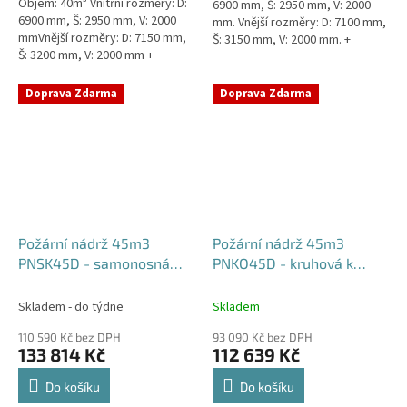
Objem: 40m³ Vnitřní rozměry: D:
6900 mm, Š: 2950 mm, V: 2000
6900 mm, Š: 2950 mm, V: 2000
mm. Vnější rozměry: D: 7100 mm,
mmVnější rozměry: D: 7150 mm,
Š: 3150 mm, V: 2000 mm. +
Š: 3200 mm, V: 2000 mm +
komínek Běžná doba dodání 2-3
komínek Běžná doba dodání 2-3
týdny od objednávky....
týdny od objednávky. Rozměry...
Doprava Zdarma
Doprava Zdarma
Požární nádrž 45m3
Požární nádrž 45m3
PNSK45D - samonosná
PNKO45D - kruhová k
kruhová (3*15m3)
obetonování (3*15m3)
Skladem - do týdne
Skladem
110 590 Kč bez DPH
93 090 Kč bez DPH
133 814 Kč
112 639 Kč
Do košíku
Do košíku