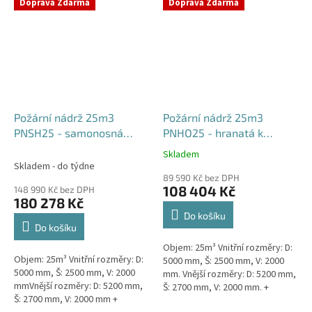
týdny od objednávky. Rozměry...
Doprava Zdarma
Doprava Zdarma
Požární nádrž 25m3
Požární nádrž 25m3
PNSH25 - samonosná
PNHO25 - hranatá k
hranatá
obetonování
Skladem
Průměrné
Skladem - do týdne
hodnocení
89 590 Kč bez DPH
produktu
108 404 Kč
148 990 Kč bez DPH
je
180 278 Kč
5,0
Do košíku
z
Do košíku
5
Objem: 25m³ Vnitřní rozměry: D:
hvězdiček.
Objem: 25m³ Vnitřní rozměry: D:
5000 mm, Š: 2500 mm, V: 2000
5000 mm, Š: 2500 mm, V: 2000
mm. Vnější rozměry: D: 5200 mm,
mmVnější rozměry: D: 5200 mm,
Š: 2700 mm, V: 2000 mm. +
Š: 2700 mm, V: 2000 mm +
komínek Běžná doba dodání 2-3