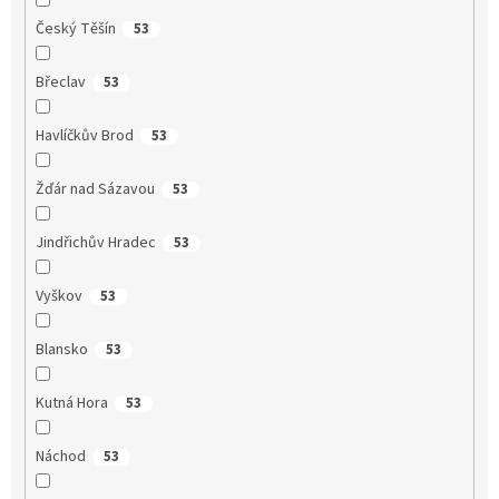
Český Těšín
53
Břeclav
53
Havlíčkův Brod
53
Žďár nad Sázavou
53
Jindřichův Hradec
53
Vyškov
53
Blansko
53
Kutná Hora
53
Náchod
53