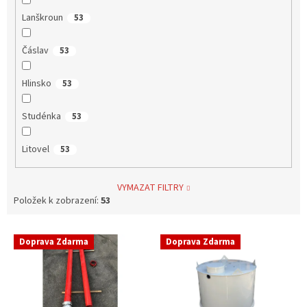
Lanškroun
53
Čáslav
53
Hlinsko
53
Studénka
53
Litovel
53
VYMAZAT FILTRY
Položek k zobrazení:
53
V
Doprava Zdarma
Doprava Zdarma
ý
p
i
s