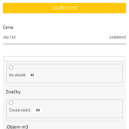
n
ZAVŘÍT FILTR
í
p
r
Cena
o
d
3617
Kč
334069
Kč
u
k
t
ů
Na skladě
45
Značky
Česká nádrž
49
.Objem m3