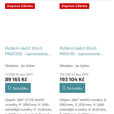
komínek Běžná doba dodání 2-3
týdny od objednávky....
týdny od objednávky. Rozměry...
Doprava Zdarma
Doprava Zdarma
Požární nádrž 30m3
Požární nádrž 30m3
PNSK30D - samonosná
PNSH30 - samonosná
kruhová (2*15m3)
hranatá
Skladem - do týdne
Skladem - do týdne
73 690 Kč bez DPH
159 590 Kč bez DPH
89 165 Kč
193 104 Kč
Do košíku
Do košíku
Objem: 30m³ (2*15) Vnitřní
Objem: 30m³ Vnitřní rozměry: D:
rozměry: P: 3050 mm, V: 2000
5950 mm, Š: 2550 mm, V: 2000
mmVnější rozměry: P: 3100 mm,
mmVnější rozměry: D: 6150 mm,