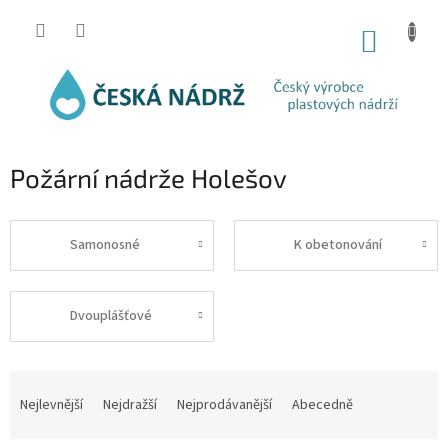
Přejít
na
NÁKUP
obsah
KOŠÍK
Požární nádrže Holešov
Samonosné
K obetonování
Dvouplášťové
Ř
a
Nejlevnější
Nejdražší
Nejprodávanější
Abecedně
z
e