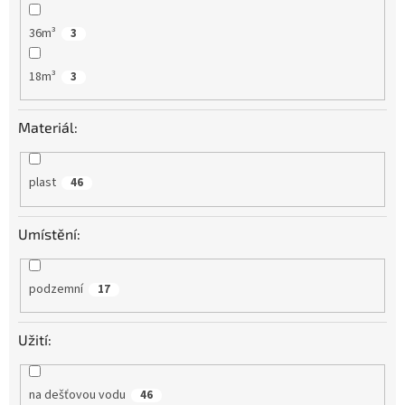
36m³
3
18m³
3
Materiál:
plast
46
Umístění:
podzemní
17
Užití:
na dešťovou vodu
46