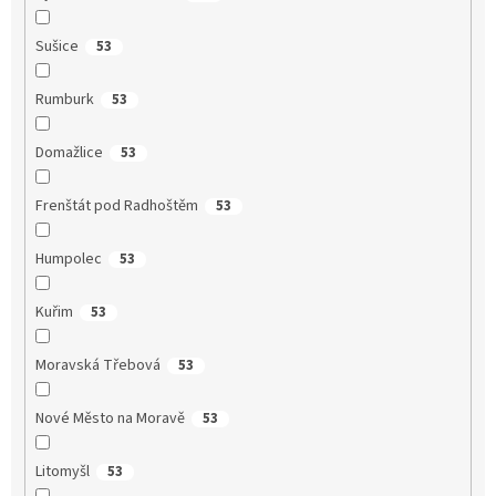
Sušice
53
Rumburk
53
Domažlice
53
Frenštát pod Radhoštěm
53
Humpolec
53
Kuřim
53
Moravská Třebová
53
Nové Město na Moravě
53
Litomyšl
53