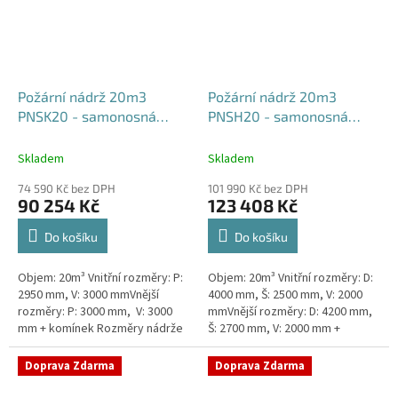
Požární nádrž 20m3
Požární nádrž 20m3
PNSK20 - samonosná
PNSH20 - samonosná
kruhová
hranatá 400x250x200
Skladem
Skladem
74 590 Kč bez DPH
101 990 Kč bez DPH
90 254 Kč
123 408 Kč
Do košíku
Do košíku
Objem: 20m³ Vnitřní rozměry: P:
Objem: 20m³ Vnitřní rozměry: D:
2950 mm, V: 3000 mmVnější
4000 mm, Š: 2500 mm, V: 2000
rozměry: P: 3000 mm, V: 3000
mmVnější rozměry: D: 4200 mm,
mm + komínek Rozměry nádrže
Š: 2700 mm, V: 2000 mm +
možno jakkoliv upravit -
komínek Běžná doba dodání 2-3
vyrobíme nádrž na míru!Nádrž...
týdny od objednávky. Rozměry...
Doprava Zdarma
Doprava Zdarma