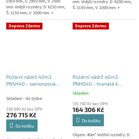
5950 mm, Š: 2950 mm, V: 2000
mm. Vnější rozměry: D: 6200 mm,
mm. Vnější rozměry: D: 6150 mm,
Š: 3150 mm, V: 2000 mm. +
Š: 3150 mm, V: 2000 mm. +
komínek Běžná doba dodání 2-3
komínek. Běžná doba dodání 2-3
týdny od objednávky....
týdny od objednávky....
Doprava Zdarma
Doprava Zdarma
Požární nádrž 40m3
Požární nádrž 40m3
PNSH40 - samonosná
PNHO40 - hranatá k
hranatá
obetonování
Skladem
Průměrné
Skladem - do týdne
hodnocení
135 790 Kč bez DPH
produktu
164 306 Kč
228 690 Kč bez DPH
je
276 715 Kč
5,0
Do košíku
z
Do košíku
5
Objem: 40m³ Vnitřní rozměry: D:
hvězdiček.