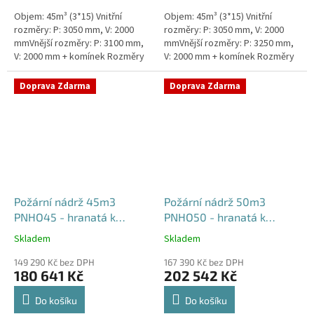
Objem: 45m³ (3*15) Vnitřní
Objem: 45m³ (3*15) Vnitřní
rozměry: P: 3050 mm, V: 2000
rozměry: P: 3050 mm, V: 2000
mmVnější rozměry: P: 3100 mm,
mmVnější rozměry: P: 3250 mm,
V: 2000 mm + komínek Rozměry
V: 2000 mm + komínek Rozměry
nádrže možno jakkoliv upravit -
nádrže možno jakkoliv upravit -
vyrobíme nádrž na...
vyrobíme nádrž na...
Doprava Zdarma
Doprava Zdarma
Požární nádrž 45m3
Požární nádrž 50m3
PNHO45 - hranatá k
PNHO50 - hranatá k
obetonování
obetonování
Skladem
Skladem
Průměrné
Průměrné
hodnocení
hodnocení
149 290 Kč bez DPH
167 390 Kč bez DPH
produktu
produktu
180 641 Kč
202 542 Kč
je
je
5,0
5,0
Do košíku
Do košíku
z
z