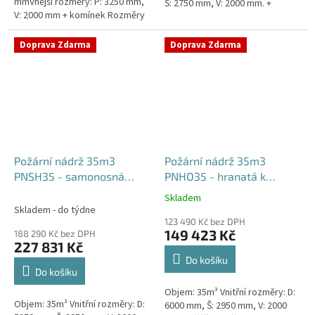
mmVnější rozměry: P: 3250 mm,
Š: 2750 mm, V: 2000 mm. +
V: 2000 mm + komínek Rozměry
komínek Běžná doba dodání 2-3
nádrže možno jakkoliv upravit -
týdny od objednávky....
vyrobíme nádrž na...
Doprava Zdarma
Doprava Zdarma
Požární nádrž 35m3
Požární nádrž 35m3
PNSH35 - samonosná
PNHO35 - hranatá k
hranatá
obetonování
Skladem
Průměrné
Skladem - do týdne
hodnocení
123 490 Kč bez DPH
produktu
149 423 Kč
188 290 Kč bez DPH
je
227 831 Kč
5,0
Do košíku
z
Do košíku
5
Objem: 35m³ Vnitřní rozměry: D:
hvězdiček.
Objem: 35m³ Vnitřní rozměry: D:
6000 mm, Š: 2950 mm, V: 2000