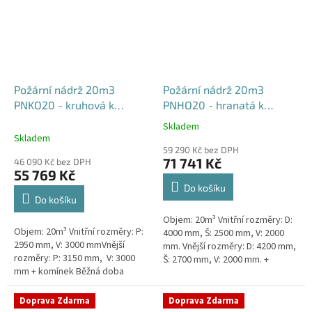
Požární nádrž 20m3
Požární nádrž 20m3
PNKO20 - kruhová k
PNHO20 - hranatá k
obetonování
obetonování
Skladem
Průměrné
400x250x200
Skladem
hodnocení
59 290 Kč bez DPH
produktu
71 741 Kč
46 090 Kč bez DPH
je
55 769 Kč
5,0
Do košíku
z
Do košíku
5
Objem: 20m³ Vnitřní rozměry: D:
hvězdiček.
Objem: 20m³ Vnitřní rozměry: P:
4000 mm, Š: 2500 mm, V: 2000
2950 mm, V: 3000 mmVnější
mm. Vnější rozměry: D: 4200 mm,
rozměry: P: 3150 mm, V: 3000
Š: 2700 mm, V: 2000 mm. +
mm + komínek Běžná doba
komínek Běžná doba dodání 2-3
dodání 2-3 týdny od objednávky.
týdny od objednávky....
Rozměry nádrže možno...
Doprava Zdarma
Doprava Zdarma