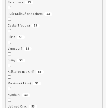
Neratovice
53
Dvůr Králové nad Labem
53
Česká Třebová
53
Bílina
53
Varnsdorf
53
Slaný
53
Klášterec nad Ohří
53
Mariánské Lázně
53
Nymburk
53
Ústí nad Orlicí
53