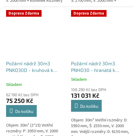
V: 2000 mm + komínek Rozměry
Š: 2700 mm, V: 2000 mm +
nádrže možno jakkoliv upravit -
komínek Běžná doba dodání 2-3
vyrobíme nádrž na...
týdny od objednávky. Rozměry...
Doprava Zdarma
Doprava Zdarma
Požární nádrž 30m3
Požární nádrž 30m3
PNKO30D - kruhová k
PNHO30 - hranatá k
obetonování (2*15m3)
obetonování
Skladem
Průměrné
Skladem
hodnocení
108 290 Kč bez DPH
produktu
131 031 Kč
62 190 Kč bez DPH
je
75 250 Kč
5,0
Do košíku
z
Do košíku
5
Objem: 30m³ Vnitřní rozměry: D:
hvězdiček.
Objem: 30m³ (2*15) Vnitřní
5950 mm, Š: 2550 mm, V: 2000
rozměry: P: 3050 mm, V: 2000
mm. Vnější rozměry: D: 6150 mm,