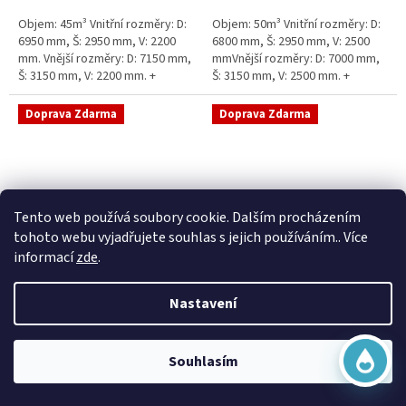
5
5
Objem: 45m³ Vnitřní rozměry: D:
Objem: 50m³ Vnitřní rozměry: D:
hvězdiček.
hvězdiček.
6950 mm, Š: 2950 mm, V: 2200
6800 mm, Š: 2950 mm, V: 2500
mm. Vnější rozměry: D: 7150 mm,
mmVnější rozměry: D: 7000 mm,
Š: 3150 mm, V: 2200 mm. +
Š: 3150 mm, V: 2500 mm. +
komínek Běžná doba dodání 2-3
komínek Běžná doba dodání 2-3
týdny od objednávky....
týdny od objednávky. Rozměry...
Doprava Zdarma
Doprava Zdarma
Virtuální asistent
Tento web používá soubory cookie. Dalším procházením
Online
tohoto webu vyjadřujete souhlas s jejich používáním.. Více
informací
zde
.
Sací šachta samonosná
Sací šachta k obetonování
Nastavení
Začít konverzaci
Skladem
Průměrné
Skladem
hodnocení
20 790 Kč bez DPH
produktu
25 156 Kč
15 390 Kč bez DPH
Souhlasím
je
18 622 Kč
5,0
Do košíku
z