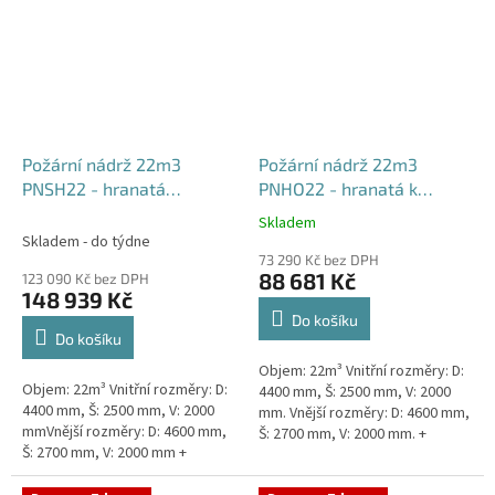
Požární nádrž 22m3
Požární nádrž 22m3
PNSH22 - hranatá
PNHO22 - hranatá k
samonosná
obetonování
Skladem
Průměrné
Skladem - do týdne
hodnocení
73 290 Kč bez DPH
produktu
88 681 Kč
123 090 Kč bez DPH
je
148 939 Kč
5,0
Do košíku
z
Do košíku
5
Objem: 22m³ Vnitřní rozměry: D:
hvězdiček.
Objem: 22m³ Vnitřní rozměry: D:
4400 mm, Š: 2500 mm, V: 2000
4400 mm, Š: 2500 mm, V: 2000
mm. Vnější rozměry: D: 4600 mm,
mmVnější rozměry: D: 4600 mm,
Š: 2700 mm, V: 2000 mm. +
Š: 2700 mm, V: 2000 mm +
komínek Běžná doba dodání 2-3
komínek Běžná doba dodání 2-3
týdny od objednávky....