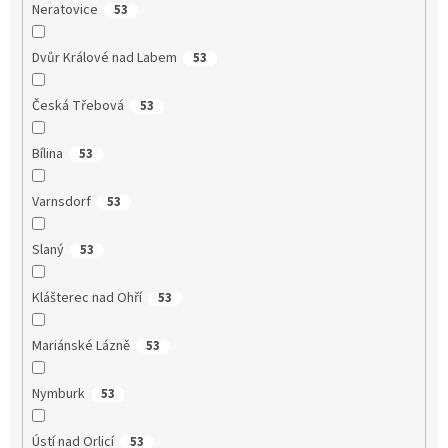
Neratovice
53
Dvůr Králové nad Labem
53
Česká Třebová
53
Bílina
53
Varnsdorf
53
Slaný
53
Klášterec nad Ohří
53
Mariánské Lázně
53
Nymburk
53
Ústí nad Orlicí
53