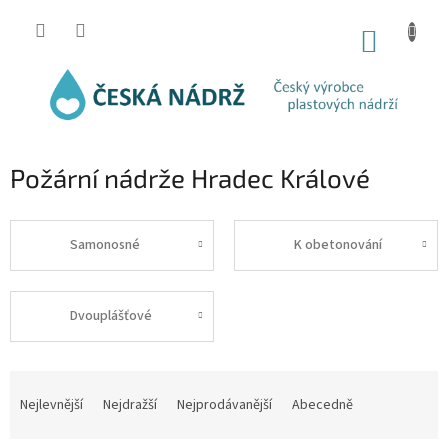
Přejít
na
NÁKUP
obsah
KOŠÍK
Požární nádrže Hradec Králové
Samonosné
K obetonování
Dvouplášťové
Ř
a
Nejlevnější
Nejdražší
Nejprodávanější
Abecedně
z
e