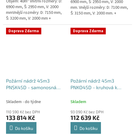
Objem: 40m³ Vnitřní rozměry: D:
6900 mm, Š: 2950 mm, V: 2000
6900 mm, Š: 2950 mm, V: 2000
mm. Vnější rozměry: D: 7100 mm,
mmVnější rozměry: D: 7150 mm,
Š: 3150 mm, V: 2000 mm. +
Š: 3200 mm, V: 2000 mm +
komínek Běžná doba dodání 2-3
komínek Běžná doba dodání 2-3
týdny od objednávky....
týdny od objednávky. Rozměry...
Doprava Zdarma
Doprava Zdarma
Požární nádrž 45m3
Požární nádrž 45m3
PNSK45D - samonosná
PNKO45D - kruhová k
kruhová (3*15m3)
obetonování (3*15m3)
Skladem - do týdne
Skladem
110 590 Kč bez DPH
93 090 Kč bez DPH
133 814 Kč
112 639 Kč
Do košíku
Do košíku