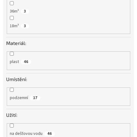
36m³
3
18m³
3
Materiál:
plast
46
Umístění:
podzemní
17
Užití:
na dešťovou vodu
46