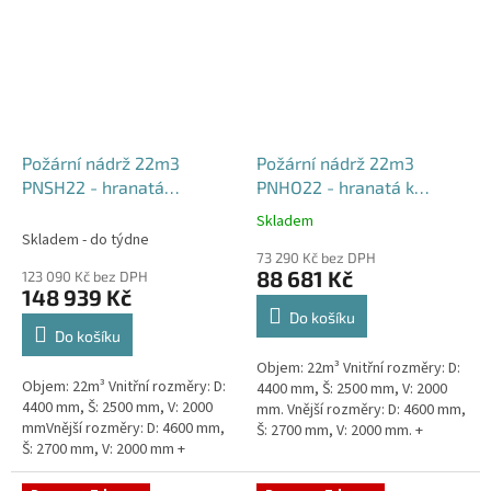
Požární nádrž 22m3
Požární nádrž 22m3
PNSH22 - hranatá
PNHO22 - hranatá k
samonosná
obetonování
Skladem
Průměrné
Skladem - do týdne
hodnocení
73 290 Kč bez DPH
produktu
88 681 Kč
123 090 Kč bez DPH
je
148 939 Kč
5,0
Do košíku
z
Do košíku
5
Objem: 22m³ Vnitřní rozměry: D:
hvězdiček.
Objem: 22m³ Vnitřní rozměry: D:
4400 mm, Š: 2500 mm, V: 2000
4400 mm, Š: 2500 mm, V: 2000
mm. Vnější rozměry: D: 4600 mm,
mmVnější rozměry: D: 4600 mm,
Š: 2700 mm, V: 2000 mm. +
Š: 2700 mm, V: 2000 mm +
komínek Běžná doba dodání 2-3
komínek Běžná doba dodání 2-3
týdny od objednávky....