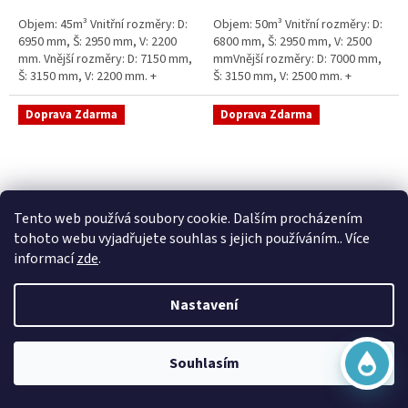
5
5
Objem: 45m³ Vnitřní rozměry: D:
Objem: 50m³ Vnitřní rozměry: D:
hvězdiček.
hvězdiček.
6950 mm, Š: 2950 mm, V: 2200
6800 mm, Š: 2950 mm, V: 2500
mm. Vnější rozměry: D: 7150 mm,
mmVnější rozměry: D: 7000 mm,
Š: 3150 mm, V: 2200 mm. +
Š: 3150 mm, V: 2500 mm. +
komínek Běžná doba dodání 2-3
komínek Běžná doba dodání 2-3
týdny od objednávky....
týdny od objednávky. Rozměry...
Doprava Zdarma
Doprava Zdarma
Virtuální asistent
Tento web používá soubory cookie. Dalším procházením
Online
tohoto webu vyjadřujete souhlas s jejich používáním.. Více
informací
zde
.
Sací šachta samonosná
Sací šachta k obetonování
Nastavení
Začít konverzaci
Skladem
Průměrné
Skladem
hodnocení
20 790 Kč bez DPH
produktu
25 156 Kč
15 390 Kč bez DPH
Souhlasím
je
18 622 Kč
5,0
Do košíku
z