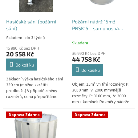
p
r
o
d
Hasičské sání (požární
Požární nádrž 15m3
u
sání)
PNSK15 - samonosná
k
kruhová
Skladem - do 3 týdnů
Průměrné
t
Skladem
hodnocení
ů
16 990 Kč bez DPH
produktu
20 558 Kč
36 990 Kč bez DPH
je
44 758 Kč
4,2
Do košíku
z
Do košíku
5
Základní výška hasičského sání
hvězdiček.
Objem: 15m³ Vnitřní rozměry: P:
330 cm (možno zkrátit i
3050 mm, V: 2000 mmVnější
prodloužit) V případě změny
rozměry: P: 3100 mm, V: 2000
rozměrů, cenu přepočítáme
mm + komínek Rozměry nádrže
individuálně.
možno jakkoliv upravit -
vyrobíme nádrž na míru!Nádrž...
Doprava Zdarma
Doprava Zdarma