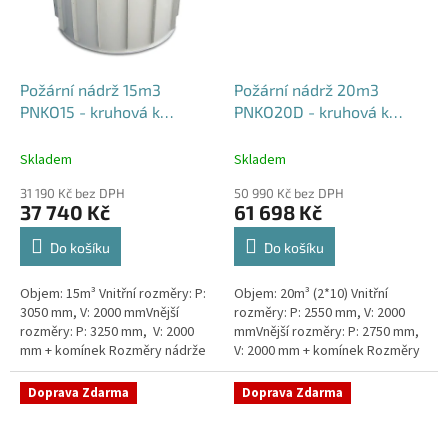
Požární nádrž 15m3
Požární nádrž 20m3
PNKO15 - kruhová k
PNKO20D - kruhová k
obetonování
obetonování (2*10m3)
Skladem
Skladem
31 190 Kč bez DPH
50 990 Kč bez DPH
37 740 Kč
61 698 Kč
Do košíku
Do košíku
Objem: 15m³ Vnitřní rozměry: P:
Objem: 20m³ (2*10) Vnitřní
3050 mm, V: 2000 mmVnější
rozměry: P: 2550 mm, V: 2000
rozměry: P: 3250 mm, V: 2000
mmVnější rozměry: P: 2750 mm,
mm + komínek Rozměry nádrže
V: 2000 mm + komínek Rozměry
možno jakkoliv upravit -
nádrže možno jakkoliv upravit -
vyrobíme nádrž na míru!Nádrž...
vyrobíme nádrž na...
Doprava Zdarma
Doprava Zdarma