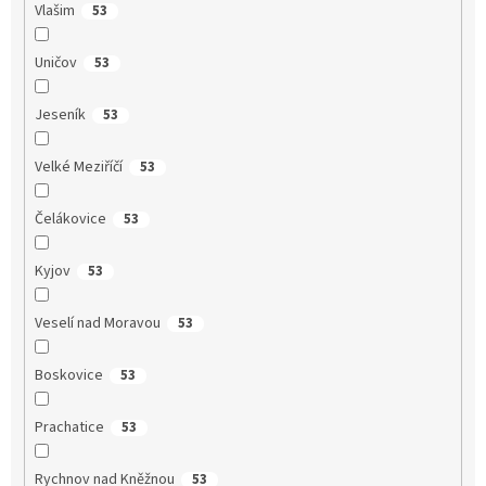
Vlašim
53
Uničov
53
Jeseník
53
Velké Meziříčí
53
Čelákovice
53
Kyjov
53
Veselí nad Moravou
53
Boskovice
53
Prachatice
53
Rychnov nad Kněžnou
53