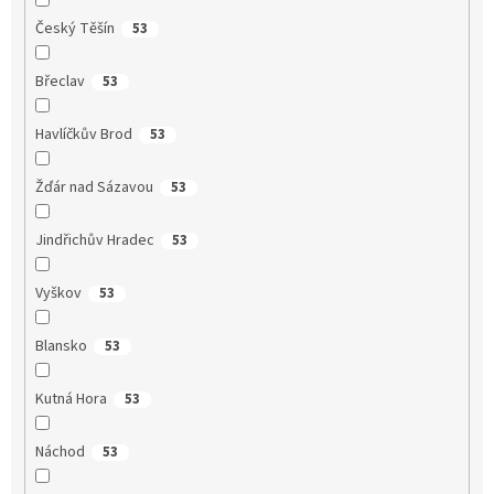
Český Těšín
53
Břeclav
53
Havlíčkův Brod
53
Žďár nad Sázavou
53
Jindřichův Hradec
53
Vyškov
53
Blansko
53
Kutná Hora
53
Náchod
53