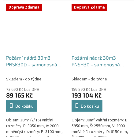
komínek Běžná doba dodání 2-3
týdny od objednávky....
týdny od objednávky. Rozměry...
Doprava Zdarma
Doprava Zdarma
Požární nádrž 30m3
Požární nádrž 30m3
PNSK30D - samonosná
PNSH30 - samonosná
kruhová (2*15m3)
hranatá
Skladem - do týdne
Skladem - do týdne
73 690 Kč bez DPH
159 590 Kč bez DPH
89 165 Kč
193 104 Kč
Do košíku
Do košíku
Objem: 30m³ (2*15) Vnitřní
Objem: 30m³ Vnitřní rozměry: D:
rozměry: P: 3050 mm, V: 2000
5950 mm, Š: 2550 mm, V: 2000
mmVnější rozměry: P: 3100 mm,
mmVnější rozměry: D: 6150 mm,