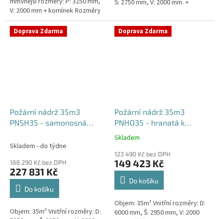
mmVnější rozměry: P: 3250 mm,
Š: 2750 mm, V: 2000 mm. +
V: 2000 mm + komínek Rozměry
komínek Běžná doba dodání 2-3
nádrže možno jakkoliv upravit -
týdny od objednávky....
vyrobíme nádrž na...
Doprava Zdarma
Doprava Zdarma
Požární nádrž 35m3
Požární nádrž 35m3
PNSH35 - samonosná
PNHO35 - hranatá k
hranatá
obetonování
Skladem
Průměrné
Skladem - do týdne
hodnocení
123 490 Kč bez DPH
produktu
149 423 Kč
188 290 Kč bez DPH
je
227 831 Kč
5,0
Do košíku
z
Do košíku
5
Objem: 35m³ Vnitřní rozměry: D:
hvězdiček.
Objem: 35m³ Vnitřní rozměry: D:
6000 mm, Š: 2950 mm, V: 2000