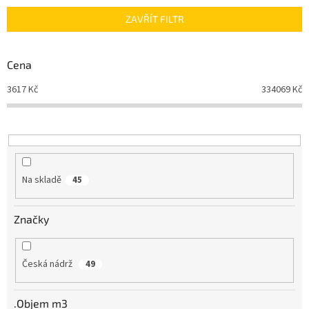
n
ZAVŘÍT FILTR
í
p
r
Cena
o
d
3617
Kč
334069
Kč
u
k
t
ů
Na skladě
45
Značky
Česká nádrž
49
.Objem m3