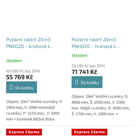
Požární nádrž 20m3
Požární nádrž 20m3
PNKO20 - kruhová k
PNHO20 - hranatá k
obetonování
obetonování
Skladem
Průměrné
400x250x200
Skladem
hodnocení
59 290 Kč bez DPH
produktu
71 741 Kč
46 090 Kč bez DPH
je
55 769 Kč
5,0
Do košíku
z
Do košíku
5
Objem: 20m³ Vnitřní rozměry: D:
hvězdiček.
Objem: 20m³ Vnitřní rozměry: P:
4000 mm, Š: 2500 mm, V: 2000
2950 mm, V: 3000 mmVnější
mm. Vnější rozměry: D: 4200 mm,
rozměry: P: 3150 mm, V: 3000
Š: 2700 mm, V: 2000 mm. +
mm + komínek Běžná doba
komínek Běžná doba dodání 2-3
dodání 2-3 týdny od objednávky.
týdny od objednávky....
Rozměry nádrže možno...
Doprava Zdarma
Doprava Zdarma