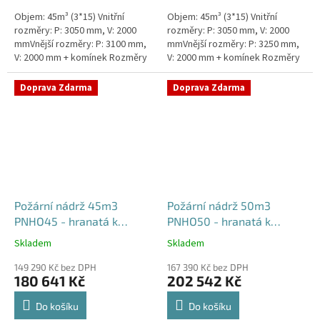
Objem: 45m³ (3*15) Vnitřní
Objem: 45m³ (3*15) Vnitřní
rozměry: P: 3050 mm, V: 2000
rozměry: P: 3050 mm, V: 2000
mmVnější rozměry: P: 3100 mm,
mmVnější rozměry: P: 3250 mm,
V: 2000 mm + komínek Rozměry
V: 2000 mm + komínek Rozměry
nádrže možno jakkoliv upravit -
nádrže možno jakkoliv upravit -
vyrobíme nádrž na...
vyrobíme nádrž na...
Doprava Zdarma
Doprava Zdarma
Požární nádrž 45m3
Požární nádrž 50m3
PNHO45 - hranatá k
PNHO50 - hranatá k
obetonování
obetonování
Skladem
Skladem
Průměrné
Průměrné
hodnocení
hodnocení
149 290 Kč bez DPH
167 390 Kč bez DPH
produktu
produktu
180 641 Kč
202 542 Kč
je
je
5,0
5,0
Do košíku
Do košíku
z
z