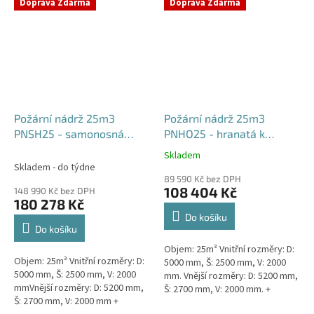
týdny od objednávky. Rozměry...
Doprava Zdarma
Doprava Zdarma
Požární nádrž 25m3
Požární nádrž 25m3
PNSH25 - samonosná
PNHO25 - hranatá k
hranatá
obetonování
Skladem
Průměrné
Skladem - do týdne
hodnocení
89 590 Kč bez DPH
produktu
108 404 Kč
148 990 Kč bez DPH
je
180 278 Kč
5,0
Do košíku
z
Do košíku
5
Objem: 25m³ Vnitřní rozměry: D:
hvězdiček.
Objem: 25m³ Vnitřní rozměry: D:
5000 mm, Š: 2500 mm, V: 2000
5000 mm, Š: 2500 mm, V: 2000
mm. Vnější rozměry: D: 5200 mm,
mmVnější rozměry: D: 5200 mm,
Š: 2700 mm, V: 2000 mm. +
Š: 2700 mm, V: 2000 mm +
komínek Běžná doba dodání 2-3