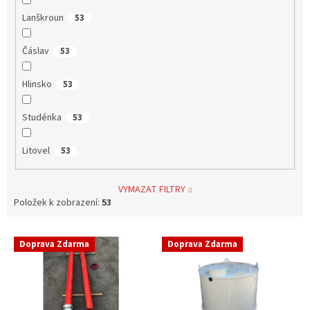
Lanškroun
53
Čáslav
53
Hlinsko
53
Studénka
53
Litovel
53
VYMAZAT FILTRY
Položek k zobrazení:
53
V
Doprava Zdarma
Doprava Zdarma
ý
p
i
s