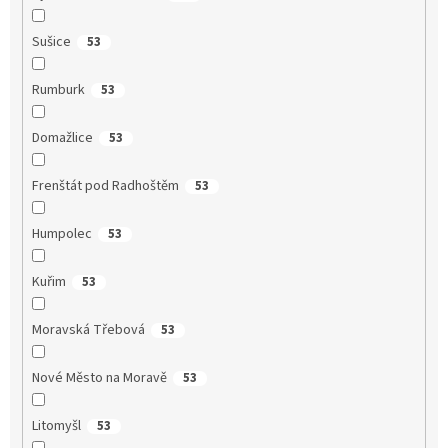
Sušice
53
Rumburk
53
Domažlice
53
Frenštát pod Radhoštěm
53
Humpolec
53
Kuřim
53
Moravská Třebová
53
Nové Město na Moravě
53
Litomyšl
53