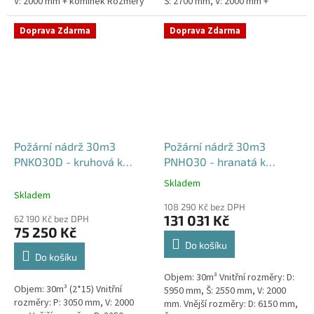
V: 2000 mm + komínek Rozměry
Š: 2700 mm, V: 2000 mm +
nádrže možno jakkoliv upravit -
komínek Běžná doba dodání 2-3
vyrobíme nádrž na...
týdny od objednávky. Rozměry...
Doprava Zdarma
Doprava Zdarma
Požární nádrž 30m3
Požární nádrž 30m3
PNKO30D - kruhová k
PNHO30 - hranatá k
obetonování (2*15m3)
obetonování
Skladem
Průměrné
Skladem
hodnocení
108 290 Kč bez DPH
produktu
131 031 Kč
62 190 Kč bez DPH
je
75 250 Kč
5,0
Do košíku
z
Do košíku
5
Objem: 30m³ Vnitřní rozměry: D:
hvězdiček.
Objem: 30m³ (2*15) Vnitřní
5950 mm, Š: 2550 mm, V: 2000
rozměry: P: 3050 mm, V: 2000
mm. Vnější rozměry: D: 6150 mm,