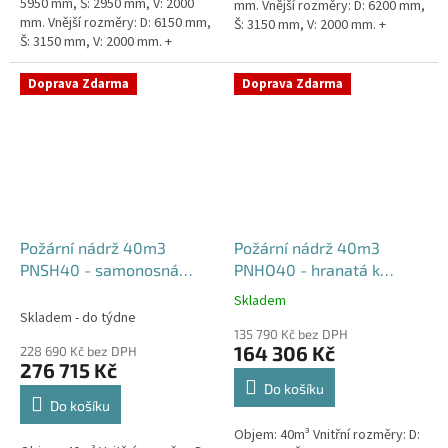
5950 mm, Š: 2950 mm, V: 2000
mm. Vnější rozměry: D: 6200 mm,
mm. Vnější rozměry: D: 6150 mm,
Š: 3150 mm, V: 2000 mm. +
Š: 3150 mm, V: 2000 mm. +
komínek Běžná doba dodání 2-3
komínek. Běžná doba dodání 2-3
týdny od objednávky....
týdny od objednávky....
Doprava Zdarma
Doprava Zdarma
Požární nádrž 40m3
Požární nádrž 40m3
PNSH40 - samonosná
PNHO40 - hranatá k
hranatá
obetonování
Skladem
Průměrné
Skladem - do týdne
hodnocení
135 790 Kč bez DPH
produktu
164 306 Kč
228 690 Kč bez DPH
je
276 715 Kč
5,0
Do košíku
z
Do košíku
5
Objem: 40m³ Vnitřní rozměry: D:
hvězdiček.