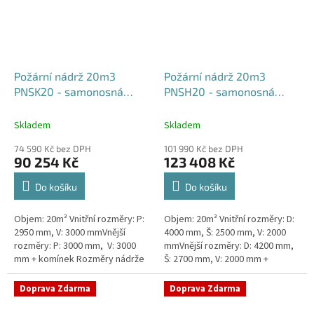
Požární nádrž 20m3
Požární nádrž 20m3
PNSK20 - samonosná
PNSH20 - samonosná
kruhová
hranatá 400x250x200
Skladem
Skladem
74 590 Kč bez DPH
101 990 Kč bez DPH
90 254 Kč
123 408 Kč
Do košíku
Do košíku
Objem: 20m³ Vnitřní rozměry: P:
Objem: 20m³ Vnitřní rozměry: D:
2950 mm, V: 3000 mmVnější
4000 mm, Š: 2500 mm, V: 2000
rozměry: P: 3000 mm, V: 3000
mmVnější rozměry: D: 4200 mm,
mm + komínek Rozměry nádrže
Š: 2700 mm, V: 2000 mm +
možno jakkoliv upravit -
komínek Běžná doba dodání 2-3
vyrobíme nádrž na míru!Nádrž...
týdny od objednávky. Rozměry...
Doprava Zdarma
Doprava Zdarma